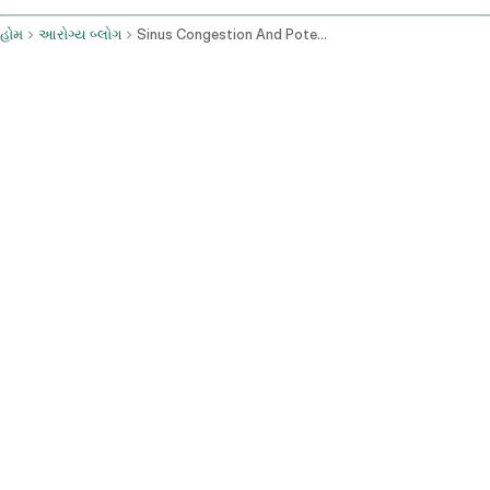
હોમ
આરોગ્ય બ્લોગ
Sinus Congestion And Potential Sinusitis Symptoms And Treatment