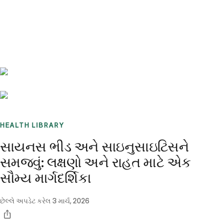
Benchmarks
Stories
FAQ
Sign up / Log in
HEALTH LIBRARY
સાયનસ ભીડ અને સાઇનુસાઇટિસને
સમજવું: લક્ષણો અને રાહત માટે એક
સૌમ્ય માર્ગદર્શિકા
છેલ્લે અપડેટ કરેલ
3 માર્ચ, 2026