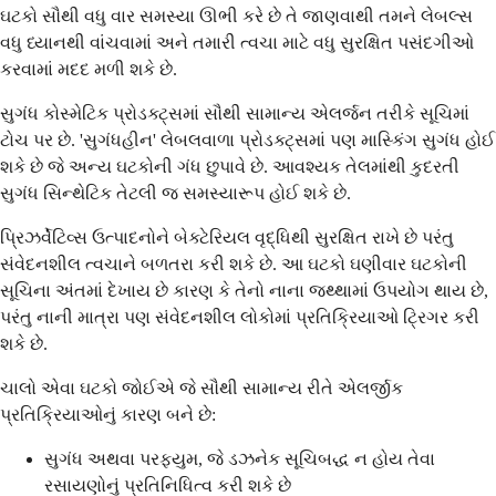
ઘટકો સૌથી વધુ વાર સમસ્યા ઊભી કરે છે તે જાણવાથી તમને લેબલ્સ
વધુ ધ્યાનથી વાંચવામાં અને તમારી ત્વચા માટે વધુ સુરક્ષિત પસંદગીઓ
કરવામાં મદદ મળી શકે છે.
સુગંધ કોસ્મેટિક પ્રોડક્ટ્સમાં સૌથી સામાન્ય એલર્જન તરીકે સૂચિમાં
ટોચ પર છે. 'સુગંધહીન' લેબલવાળા પ્રોડક્ટ્સમાં પણ માસ્કિંગ સુગંધ હોઈ
શકે છે જે અન્ય ઘટકોની ગંધ છુપાવે છે. આવશ્યક તેલમાંથી કુદરતી
સુગંધ સિન્થેટિક તેટલી જ સમસ્યારૂપ હોઈ શકે છે.
પ્રિઝર્વેટિવ્સ ઉત્પાદનોને બેક્ટેરિયલ વૃદ્ધિથી સુરક્ષિત રાખે છે પરંતુ
સંવેદનશીલ ત્વચાને બળતરા કરી શકે છે. આ ઘટકો ઘણીવાર ઘટકોની
સૂચિના અંતમાં દેખાય છે કારણ કે તેનો નાના જથ્થામાં ઉપયોગ થાય છે,
પરંતુ નાની માત્રા પણ સંવેદનશીલ લોકોમાં પ્રતિક્રિયાઓ ટ્રિગર કરી
શકે છે.
ચાલો એવા ઘટકો જોઈએ જે સૌથી સામાન્ય રીતે એલર્જીક
પ્રતિક્રિયાઓનું કારણ બને છે:
સુગંધ અથવા પરફ્યુમ, જે ડઝનેક સૂચિબદ્ધ ન હોય તેવા
રસાયણોનું પ્રતિનિધિત્વ કરી શકે છે