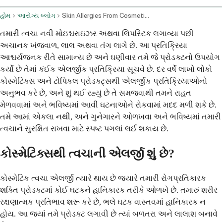
હોમ
આરોગ્ય બ્લોગ
Skin Allergies From Cosmetics And Topical Products
તમારી ત્વચા નવી મોઇશ્ચરાઇઝર અથવા લિપસ્ટિક લગાવ્યા પછી
અચાનક ખંજવાળ, લાલ અથવા તંગ લાગે છે. આ પ્રતિક્રિયા
આશ્ચર્યજનક રીતે સામાન્ય છે અને ઘણીવાર તમે જે પ્રોડક્ટનો ઉપયોગ
કર્યો છે તેમાં કંઈક એલર્જીક પ્રતિક્રિયા સૂચવે છે. દર વર્ષે લાખો લોકો
કોસ્મેટિક્સ અને ટોપિકલ પ્રોડક્ટ્સથી એલર્જીક પ્રતિક્રિયાઓનો
અનુભવ કરે છે, અને શું થઈ રહ્યું છે તે સમજવાથી તમને રાહત
મેળવવામાં અને ભવિષ્યમાં આવી ઘટનાઓને રોકવામાં મદદ મળી શકે છે.
તમે આમાં એકલા નથી, અને ગુનેગારને ઓળખવા અને ભવિષ્યમાં તમારી
ત્વચાને સુરક્ષિત રાખવા માટે સ્પષ્ટ પગલાં લઈ શકાય છે.
કોસ્મેટિક્સથી ત્વચાની એલર્જી શું છે?
કોસ્મેટિક ત્વચા એલર્જી ત્યારે થાય છે જ્યારે તમારી રોગપ્રતિકારક
શક્તિ પ્રોડક્ટમાં કોઈ ઘટકને હાનિકારક તરીકે ઓળખે છે. તમારું શરીર
રક્ષણાત્મક પ્રતિભાવ શરૂ કરે છે, ભલે ઘટક વાસ્તવમાં હાનિકારક ન
હોય. આ જ્યાં તમે પ્રોડક્ટ લગાવી છે ત્યાં બળતરા અને લાલાશ બનાવે