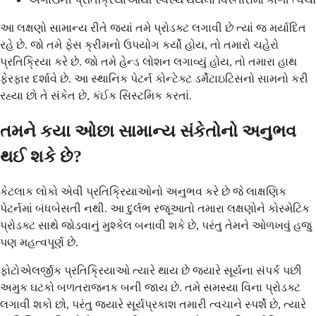
આ લક્ષણો સામાન્ય રીતે જ્યાં તમે પ્રોડક્ટ લગાવી છે ત્યાં જ મર્યાદિત
રહે છે. જો તમે ફેસ ક્રીમનો ઉપયોગ કર્યો હોય, તો તમારો ચહેરો
પ્રતિક્રિયા કરે છે. જો તમે હેન્ડ લોશન લગાવ્યું હોય, તો તમારા હાથ
ફેરફાર દર્શાવે છે. આ સ્થાનિક પેટર્ન કોન્ટેક્ટ ડર્મેટાઇટિસનો સામનો કરી
રહ્યા છો તે સંકેત છે, કંઈક સિસ્ટમિક કરતાં.
તમને કયા ઓછા સામાન્ય સંકેતોનો અનુભવ
થઈ શકે છે?
કેટલાક લોકો એવી પ્રતિક્રિયાઓનો અનુભવ કરે છે જે લાક્ષણિક
પેટર્નમાં બંધબેસતી નથી. આ દુર્લભ રજૂઆતો તમારા લક્ષણોને કોસ્મેટિક
પ્રોડક્ટ સાથે જોડવાનું મુશ્કેલ બનાવી શકે છે, પરંતુ તેમને ઓળખવું હજુ
પણ મહત્વપૂર્ણ છે.
ફોટોએલર્જીક પ્રતિક્રિયાઓ ત્યારે થાય છે જ્યારે સૂર્યના સંપર્ક પછી
અમુક ઘટકો બળતરાજનક બની જાય છે. તમે સમસ્યા વિના પ્રોડક્ટ
લગાવી શકો છો, પરંતુ જ્યારે સૂર્યપ્રકાશ તમારી ત્વચાને સ્પર્શે છે, ત્યારે