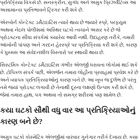
પ્રતિક્રિયા વિકસે છે. સનસ્ક્રીન, સુગંધ અને અમુક પ્રિઝર્વેટિવ્સ આ
અસામાન્ય પ્રતિભાવને ટ્રિગર કરી શકે છે.
એરબોર્ન કોન્ટેક્ટ ડર્મેટાઇટિસ ત્યારે થાય છે જ્યારે સ્પ્રે, પરફ્યુમ
અથવા નેઇલ પોલીશમાં અસ્થિર ઘટકો ત્વચાને અસર કરે છે જે
પ્રોડક્ટના સીધા સંપર્કમાં ક્યારેય આવી નથી. ઉદાહરણ તરીકે, તમારી
આંખોની પાંપણ અને ગરદન હેરસ્પ્રે પર પ્રતિક્રિયા કરી શકે છે, કારણ
કે ધુમ્મસ આ સંવેદનશીલ વિસ્તારો પર સ્થાયી થાય છે.
સિસ્ટમિક કોન્ટેક્ટ ડર્મેટાઇટિસ ગંભીર એલર્જી ધરાવતા લોકોમાં થઈ શકે
છે. ટોપિકલ સંપર્ક પછી, એલર્જન તમારા લોહીના પ્રવાહમાં પ્રવેશ કરે છે
અને વ્યાપક પ્રતિક્રિયાઓનું કારણ બને છે. આ ખૂબ જ દુર્લભ છે પરંતુ
તમે જ્યાં પ્રોડક્ટ લગાવી છે તેનાથી દૂરના લક્ષણો ઉત્પન્ન કરી શકે છે,
જેમાં તમારા હાથ, પગ અથવા તો સમગ્ર શરીરમાં પણ શામેલ છે.
કયા ઘટકો સૌથી વધુ વાર આ પ્રતિક્રિયાઓનું
કારણ બને છે?
અમુક ઘટકો કોસ્મેટિક એલર્જીમાં વારંવાર ગુનેગાર તરીકે દેખાય છે. કયા