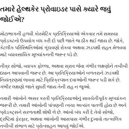
તમારે હેલ્થકેર પ્રોવાઇડર પાસે ક્યારે જવું
જોઈએ?
મોટાભાગની હળવી કોસ્મેટિક પ્રતિક્રિયાઓ એકવાર તમે સમસ્યા
પ્રોડક્ટનો ઉપયોગ બંધ કરી દો પછી જાતે જ ઠીક થઈ જાય છે. જોકે,
કેટલીક પરિસ્થિતિઓમાં ગૂંચવણો રોકવા અથવા ઝડપથી રાહત મેળવવા
માટે વ્યાવસાયિક મૂલ્યાંકનની જરૂર પડે છે.
તીવ્ર સોજો, વ્યાપક ફોલ્લા, અથવા સ્રાવ જેવા ગંભીર લક્ષણોને તબીબી
ધ્યાન આપવાની જરૂર છે. આ પ્રતિક્રિયાઓને બળતરાને ઝડપથી
નિયંત્રણમાં લાવવા માટે પ્રિસ્ક્રિપ્શન દવાઓની જરૂર પડી શકે છે.
ગંભીર લક્ષણો જાતે સુધરી જાય તેની રાહ ન જુઓ.
તમારી આંખોને અસર કરતી પ્રતિક્રિયાઓનું સાવચેતીપૂર્વક મૂલ્યાંકન
જરૂરી છે. તમારી આંખોની પાંપણની ત્વચા અત્યંત પાતળી હોય છે અને
પ્રોડક્ટ્સને સરળતાથી શોષી લે છે. આંખો બંધ કરી દે તેવો સોજો,
દ્રષ્ટિમાં ફેરફાર, અથવા આંખોની આસપાસ ગંભીર દુખાવો તાત્કાલિક
તબીબી સંભાળ માટે પ્રોત્સાહન આપવું જોઈએ.