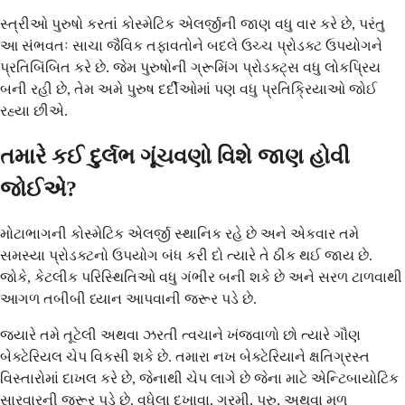
સ્ત્રીઓ પુરુષો કરતાં કોસ્મેટિક એલર્જીની જાણ વધુ વાર કરે છે, પરંતુ
આ સંભવતઃ સાચા જૈવિક તફાવતોને બદલે ઉચ્ચ પ્રોડક્ટ ઉપયોગને
પ્રતિબિંબિત કરે છે. જેમ પુરુષોની ગ્રૂમિંગ પ્રોડક્ટ્સ વધુ લોકપ્રિય
બની રહી છે, તેમ અમે પુરુષ દર્દીઓમાં પણ વધુ પ્રતિક્રિયાઓ જોઈ
રહ્યા છીએ.
તમારે કઈ દુર્લભ ગૂંચવણો વિશે જાણ હોવી
જોઈએ?
મોટાભાગની કોસ્મેટિક એલર્જી સ્થાનિક રહે છે અને એકવાર તમે
સમસ્યા પ્રોડક્ટનો ઉપયોગ બંધ કરી દો ત્યારે તે ઠીક થઈ જાય છે.
જોકે, કેટલીક પરિસ્થિતિઓ વધુ ગંભીર બની શકે છે અને સરળ ટાળવાથી
આગળ તબીબી ધ્યાન આપવાની જરૂર પડે છે.
જ્યારે તમે તૂટેલી અથવા ઝરતી ત્વચાને ખંજવાળો છો ત્યારે ગૌણ
બેક્ટેરિયલ ચેપ વિકસી શકે છે. તમારા નખ બેક્ટેરિયાને ક્ષતિગ્રસ્ત
વિસ્તારોમાં દાખલ કરે છે, જેનાથી ચેપ લાગે છે જેના માટે એન્ટિબાયોટિક
સારવારની જરૂર પડે છે. વધેલા દુખાવા, ગરમી, પરુ, અથવા મૂળ