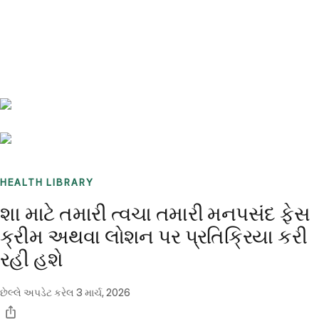
Benchmarks
Stories
FAQ
Sign up / Log in
HEALTH LIBRARY
શા માટે તમારી ત્વચા તમારી મનપસંદ ફેસ
ક્રીમ અથવા લોશન પર પ્રતિક્રિયા કરી
રહી હશે
છેલ્લે અપડેટ કરેલ
3 માર્ચ, 2026