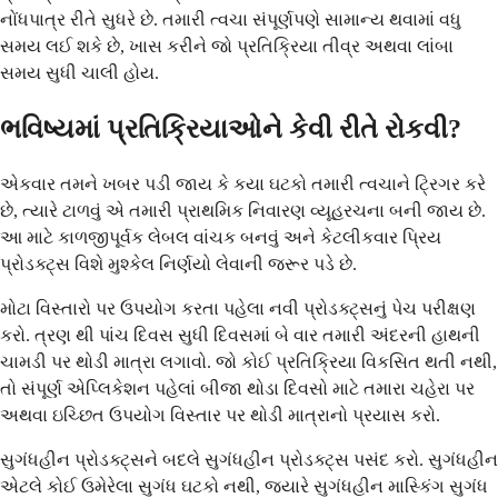
નોંધપાત્ર રીતે સુધરે છે. તમારી ત્વચા સંપૂર્ણપણે સામાન્ય થવામાં વધુ
સમય લઈ શકે છે, ખાસ કરીને જો પ્રતિક્રિયા તીવ્ર અથવા લાંબા
સમય સુધી ચાલી હોય.
ભવિષ્યમાં પ્રતિક્રિયાઓને કેવી રીતે રોકવી?
એકવાર તમને ખબર પડી જાય કે કયા ઘટકો તમારી ત્વચાને ટ્રિગર કરે
છે, ત્યારે ટાળવું એ તમારી પ્રાથમિક નિવારણ વ્યૂહરચના બની જાય છે.
આ માટે કાળજીપૂર્વક લેબલ વાંચક બનવું અને કેટલીકવાર પ્રિય
પ્રોડક્ટ્સ વિશે મુશ્કેલ નિર્ણયો લેવાની જરૂર પડે છે.
મોટા વિસ્તારો પર ઉપયોગ કરતા પહેલા નવી પ્રોડક્ટ્સનું પેચ પરીક્ષણ
કરો. ત્રણ થી પાંચ દિવસ સુધી દિવસમાં બે વાર તમારી અંદરની હાથની
ચામડી પર થોડી માત્રા લગાવો. જો કોઈ પ્રતિક્રિયા વિકસિત થતી નથી,
તો સંપૂર્ણ એપ્લિકેશન પહેલાં બીજા થોડા દિવસો માટે તમારા ચહેરા પર
અથવા ઇચ્છિત ઉપયોગ વિસ્તાર પર થોડી માત્રાનો પ્રયાસ કરો.
સુગંધહીન પ્રોડક્ટ્સને બદલે સુગંધહીન પ્રોડક્ટ્સ પસંદ કરો. સુગંધહીન
એટલે કોઈ ઉમેરેલા સુગંધ ઘટકો નથી, જ્યારે સુગંધહીન માસ્કિંગ સુગંધ