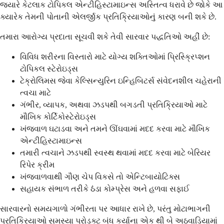
જ્યારે કેટલાક ટોપિકલ એન્ટીહિસ્ટામાઇન્સ અસ્તિત્વ ધરાવે છે જોકે આ
ક્યારેક તેમની પોતાની એલર્જીક પ્રતિક્રિયાઓનું કારણ બની શકે છે.
તમારા આરોગ્ય પ્રદાતા સૂચવી શકે તેવી સારવાર પદ્ધતિઓ અહીં છે:
વિવિધ શરીરના વિસ્તારો માટે યોગ્ય શક્તિઓમાં પ્રિસ્ક્રિપ્શન
ટોપિકલ સ્ટેરોઇડ્સ
ટેક્રોલિમસ જેવા કેલ્સિન્યુરિન ઇન્હિબિટર્સ સંવેદનશીલ ચહેરાની
ત્વચા માટે
ગંભીર, વ્યાપક, અથવા ઝડપથી બગડતી પ્રતિક્રિયાઓ માટે
મૌખિક કોર્ટિકોસ્ટેરોઇડ્સ
ખંજવાળ ઘટાડવા અને તમને ઊંઘવામાં મદદ કરવા માટે મૌખિક
એન્ટીહિસ્ટામાઇન્સ
તમારી ત્વચાને ઝડપથી સ્વસ્થ થવામાં મદદ કરવા માટે બેરિયર
રિપેર ક્રીમ
ખંજવાળવાથી ગૌણ ચેપ વિકસે તો એન્ટિબાયોટિક્સ
સહાયક સંભાળ તરીકે ઠંડા કોમ્પ્રેસ અને હળવા સફાઈ
સારવારનો સમયગાળો ગંભીરતા પર આધાર રાખે છે, પરંતુ મોટાભાગની
પ્રતિક્રિયાઓ સમસ્યા પ્રોડક્ટ બંધ કર્યાના એક થી બે અઠવાડિયામાં