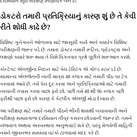
દરમિયાન સૂર્ય સંરક્ષણ નિર્ણાયક બને છે.
ડોકટરો તમારી પ્રતિક્રિયાનું કારણ શું છે તે કેવી
રીતે શોધી કાઢે છે?
વિશિષ્ટ ગુનેગારને ઓળખવા માટે જાસૂસી કાર્ય અને ક્યારેક વિશિષ્ટ
પરીક્ષણની જરૂર પડે છે. તમારા ડોક્ટર તમારી રૂટિન, પ્રોડક્ટ્સ અને
લક્ષણો ક્યારે શરૂ થયા તે વિશે વિગતવાર પ્રશ્નો પૂછીને શરૂઆત કરશે.
કોન્ટેક્ટ એલર્જીના નિદાન માટે પેચ ટેસ્ટિંગ એ ગોલ્ડ સ્ટાન્ડર્ડ છે.
સામાન્ય એલર્જનની નાની માત્રા 48 કલાક માટે તમારી પીઠ પર ટેપ
કરવામાં આવે છે. તમે પેચ દૂર કરવા અને પ્રતિક્રિયાઓ માટે તમારી
ત્વચાની તપાસ કરવા પાછા ફરો છો. પછી તમે 48 થી 96 કલાક પછી
ફરીથી પાછા ફરો છો કારણ કે કેટલીક એલર્જી મોડા દેખાય છે.
આ પરીક્ષણ માટે તમારે તમારી પીઠને ભીની થવાથી બચાવવાની અને
પરીક્ષણ સમયગાળા દરમિયાન તીવ્ર કસરત છોડવાની જરૂર છે. તમને
ખંજવાળ અથવા અસ્વસ્થતા અનુભવાઈ શકે છે, પરંતુ મેળવેલી માહિતી
તમને જીવનભર સમસ્યા ઘટકો ટાળવામાં મદદ કરે છે.