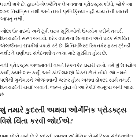
ધરાવી શકે છે. હાઇપોએલર્જેનિક લેબલવાળા પ્રોડક્ટ્સ શોધો, જોકે આ
શબ્દ નિયંત્રિત નથી અને તમને પ્રતિક્રિયા નહીં થાય તેની ખાતરી
આપતું નથી.
ઓછા ઉત્પાદનો અને ટૂંકી ઘટક સૂચિઓનો ઉપયોગ કરીને તમારી
દિનચર્યાને સરળ બનાવો. દરેક વધારાના ઉત્પાદન અને ઘટક સંભવિત
એલર્જનના સંપર્કમાં વધારો કરે છે. મિનિમલિસ્ટ સ્કિનકેર ફક્ત ટ્રેન્ડી
નથી; તે ઘણીવાર સંવેદનશીલ ત્વચા માટે સુરક્ષિત હોય છે.
નવી પ્રોડક્ટ્સ અજમાવતી વખતે સ્કિનકેર ડાયરી રાખો. તમે શું ઉપયોગ
કર્યો, ક્યારે શરૂ કર્યું, અને કોઈ લક્ષણો વિકસે છે તે નોંધો. જો તમને
પછીથી ગુનેગારને ઓળખવાની જરૂર હોય અથવા ડોક્ટર સાથે તમારી
દિનચર્યાની ચર્ચા કરવાની જરૂર હોય તો આ રેકોર્ડ અમૂલ્ય બની જાય
છે.
શું તમારે કુદરતી અથવા ઓર્ગેનિક પ્રોડક્ટ્સ
વિશે ચિંતા કરવી જોઈએ?
ઘણા લોકો માને છે કે કુદરતી અથવા ઓર્ગેનિક કોસ્મેટિક્સ સંવેદનશીલ