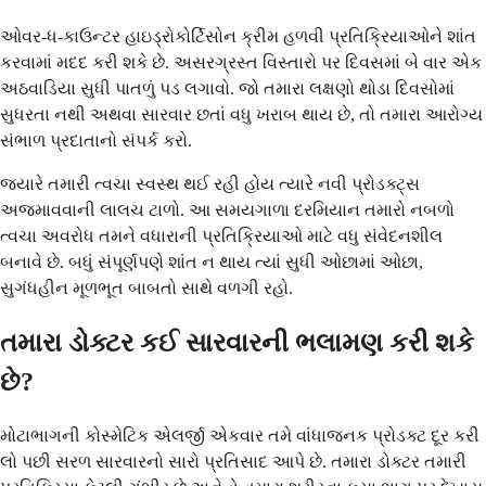
ઓવર-ધ-કાઉન્ટર હાઇડ્રોકોર્ટિસોન ક્રીમ હળવી પ્રતિક્રિયાઓને શાંત
કરવામાં મદદ કરી શકે છે. અસરગ્રસ્ત વિસ્તારો પર દિવસમાં બે વાર એક
અઠવાડિયા સુધી પાતળું પડ લગાવો. જો તમારા લક્ષણો થોડા દિવસોમાં
સુધરતા નથી અથવા સારવાર છતાં વધુ ખરાબ થાય છે, તો તમારા આરોગ્ય
સંભાળ પ્રદાતાનો સંપર્ક કરો.
જ્યારે તમારી ત્વચા સ્વસ્થ થઈ રહી હોય ત્યારે નવી પ્રોડક્ટ્સ
અજમાવવાની લાલચ ટાળો. આ સમયગાળા દરમિયાન તમારો નબળો
ત્વચા અવરોધ તમને વધારાની પ્રતિક્રિયાઓ માટે વધુ સંવેદનશીલ
બનાવે છે. બધું સંપૂર્ણપણે શાંત ન થાય ત્યાં સુધી ઓછામાં ઓછા,
સુગંધહીન મૂળભૂત બાબતો સાથે વળગી રહો.
તમારા ડોક્ટર કઈ સારવારની ભલામણ કરી શકે
છે?
મોટાભાગની કોસ્મેટિક એલર્જી એકવાર તમે વાંધાજનક પ્રોડક્ટ દૂર કરી
લો પછી સરળ સારવારનો સારો પ્રતિસાદ આપે છે. તમારા ડોક્ટર તમારી