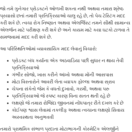
જો તમે ગુનેગાર પ્રોડક્ટને ઓળખી શકતા નથી અથવા તમારા શ્રેષ્ઠ
પ્રયાસો છતાં તમારી પ્રતિક્રિયાઓ ચાલુ રહે છે, તો પેચ ટેસ્ટિંગ મદદ
કરી શકે છે. ત્વચા રોગ નિષ્ણાત અથવા એલર્જિસ્ટ તમને સૌથી સામાન્ય
એલર્જન માટે પરીક્ષણ કરી શકે છે અને કાયમ માટે કયા ઘટકો ટાળવા તે
સમજવામાં મદદ કરી શકે છે.
આ પરિસ્થિતિઓમાં વ્યાવસાયિક મદદ લેવાનું વિચારો:
પ્રોડક્ટ બંધ કર્યાના એક અઠવાડિયા પછી સુધાર ન થાય તેવી
પ્રતિક્રિયાઓ
ગંભીર સોજો, ખાસ કરીને આંખો અથવા મોંની આસપાસ
મોટા વિસ્તારોને આવરી લેતા વ્યાપક ફોલ્લા અથવા સ્રાવ
ચેપના સંકેતો જેમ કે વધતો દુખાવો, ગરમી, અથવા પરુ
પ્રતિક્રિયાઓ જે સ્પષ્ટ કારણ વિના સતત થતી રહે છે
લક્ષણો જે તમારા રોજિંદા જીવનમાં નોંધપાત્ર રીતે દખલ કરે છે
કોઈપણ શ્વાસ લેવામાં તકલીફ અથવા ત્વચાના લક્ષણો સિવાય
અસ્વસ્થતા અનુભવવી
તમારો પ્રાથમિક સંભાળ પ્રદાતા મોટાભાગની કોસ્મેટિક એલર્જીને