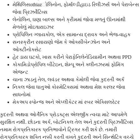
મેથિલિસothiazોલિનોન, ફોર્માલ્ડીહાઇડ રિલીઝર્સ અને પેરાબેન્સ
જેવા પ્રિઝર્વેટિવ્સ
લેનોલિન, ઘણા બાલ્સ અને ક્રીમમાં જોવા મળતું ઊનમાંથી
મેળવેલું મોઇશ્ચરાઇઝર
પ્રોપિલિન ગ્લાયકોલ, એક સામાન્ય દ્રાવક અને ભેજ-વાહક
સનસ્ક્રીન રસાયણો જેમ કે ઓક્સીબેન્ઝોન અને
ઓક્ટીનોક્સેટ
હેર ડાય ઘટકો, ખાસ કરીને પેરાફેનિલેનેડિયામીન અથવા PPD
કોકામિડોપ્રોપિલ બીટેઇન, શેમ્પૂ અને ક્લીનઝરમાં ફોમિંગ
એજન્ટ
ચાના ઝાડનું તેલ, લવંડર અથવા કેમોલી જેવા કુદરતી અર્ક
નિકલ જેવા ધાતુઓ કોસ્મેટિક્સમાં અથવા મેશ કરલર જેવા
સાધનોમાં
મેકઅપ સ્પોન્જ અને એપ્લીકેટર માં રબર એક્સિલરેટર
કુદરતી અથવા ઓર્ગેનિક પ્રોડક્ટ્સ એલર્જીક ત્વચા માટે આપમેળે
સુરક્ષિત નથી. છોડના અર્ક, બોટનિકલ તેલ અને કુદરતી પ્રિઝર્વેટિવ્સ
તમામ રોગપ્રતિકારક પ્રતિભાવોને ટ્રિગર કરી શકે છે. તમારી
રોગપ્રતિકારક શક્તિ નક્કી કરતી વખતે કુદરતી અને સિન્થેટિક વચ્ચે