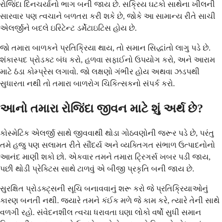
રોજિંદા દિનચર્યાનો ભાગ બની જાય છે. સક્રિય ઘટકો સાથેના ખીલની
સારવાર પણ ત્વચાને બળતરા કરી શકે છે, જોકે આ સામાન્ય રીતે સાચી
એલર્જીને બદલે ઇરિટેન્ટ ડર્મેટાઇટિસ હોય છે.
જો તમારા બાળકને પ્રતિક્રિયા થાય, તો સમાન સિદ્ધાંતો લાગુ પડે છે.
શંકાસ્પદ પ્રોડક્ટ બંધ કરો, હળવા સફાઈનો ઉપયોગ કરો, અને આરામ
માટે ઠંડા કોમ્પ્રેસ લગાવો. જો લક્ષણો ગંભીર હોય અથવા ઝડપથી
સુધારતા નથી તો તમારા બાળરોગ ચિકિત્સકનો સંપર્ક કરો.
આનો તમારા રોજિંદા જીવન માટે શું અર્થ છે?
કોસ્મેટિક એલર્જી સાથે જીવવાથી થોડા ગોઠવણોની જરૂર પડે છે, પરંતુ
તમે હજુ પણ સલામત રીતે સૌંદર્ય અને વ્યક્તિગત સંભાળ ઉત્પાદનોનો
આનંદ માણી શકો છો. એકવાર તમને તમારા ટ્રિગર્સ ખબર પડી જાય,
પછી થોડી પ્રેક્ટિસ સાથે ટાળવું એ બીજી પ્રકૃતિ બની જાય છે.
સુરક્ષિત પ્રોડક્ટ્સની સૂચિ બનાવવાનું શરૂ કરો જે પ્રતિક્રિયાઓનું
કારણ બનતી નથી. જ્યારે તમને કંઈક મળે જે કામ કરે, ત્યારે તેની સાથે
વળગી રહો. સંવેદનશીલ ત્વચા ધરાવતા ઘણા લોકો વર્ષો સુધી સમાન