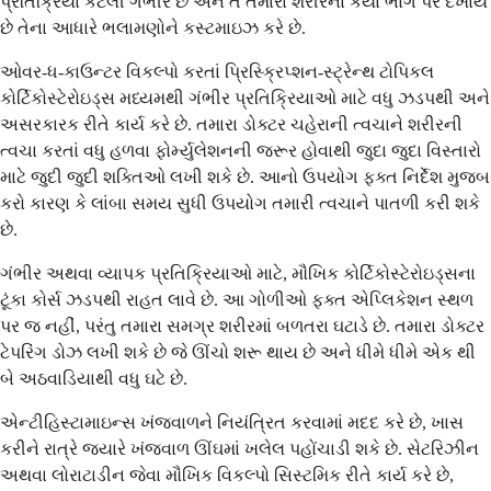
પ્રતિક્રિયા કેટલી ગંભીર છે અને તે તમારા શરીરના કયા ભાગ પર દેખાય
છે તેના આધારે ભલામણોને કસ્ટમાઇઝ કરે છે.
ઓવર-ધ-કાઉન્ટર વિકલ્પો કરતાં પ્રિસ્ક્રિપ્શન-સ્ટ્રેન્થ ટોપિકલ
કોર્ટિકોસ્ટેરોઇડ્સ મધ્યમથી ગંભીર પ્રતિક્રિયાઓ માટે વધુ ઝડપથી અને
અસરકારક રીતે કાર્ય કરે છે. તમારા ડોક્ટર ચહેરાની ત્વચાને શરીરની
ત્વચા કરતાં વધુ હળવા ફોર્મ્યુલેશનની જરૂર હોવાથી જુદા જુદા વિસ્તારો
માટે જુદી જુદી શક્તિઓ લખી શકે છે. આનો ઉપયોગ ફક્ત નિર્દેશ મુજબ
કરો કારણ કે લાંબા સમય સુધી ઉપયોગ તમારી ત્વચાને પાતળી કરી શકે
છે.
ગંભીર અથવા વ્યાપક પ્રતિક્રિયાઓ માટે, મૌખિક કોર્ટિકોસ્ટેરોઇડ્સના
ટૂંકા કોર્સ ઝડપથી રાહત લાવે છે. આ ગોળીઓ ફક્ત એપ્લિકેશન સ્થળ
પર જ નહીં, પરંતુ તમારા સમગ્ર શરીરમાં બળતરા ઘટાડે છે. તમારા ડોક્ટર
ટેપરિંગ ડોઝ લખી શકે છે જે ઊંચો શરૂ થાય છે અને ધીમે ધીમે એક થી
બે અઠવાડિયાથી વધુ ઘટે છે.
એન્ટીહિસ્ટામાઇન્સ ખંજવાળને નિયંત્રિત કરવામાં મદદ કરે છે, ખાસ
કરીને રાત્રે જ્યારે ખંજવાળ ઊંઘમાં ખલેલ પહોંચાડી શકે છે. સેટરિઝીન
અથવા લોરાટાડીન જેવા મૌખિક વિકલ્પો સિસ્ટમિક રીતે કાર્ય કરે છે,