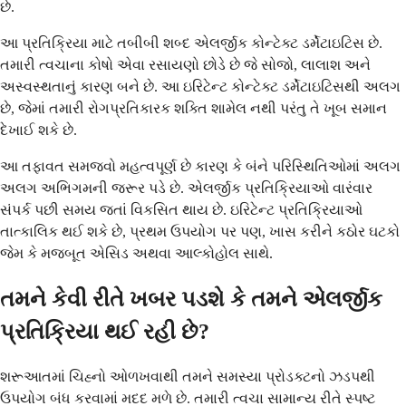
છે.
આ પ્રતિક્રિયા માટે તબીબી શબ્દ એલર્જીક કોન્ટેક્ટ ડર્મેટાઇટિસ છે.
તમારી ત્વચાના કોષો એવા રસાયણો છોડે છે જે સોજો, લાલાશ અને
અસ્વસ્થતાનું કારણ બને છે. આ ઇરિટેન્ટ કોન્ટેક્ટ ડર્મેટાઇટિસથી અલગ
છે, જેમાં તમારી રોગપ્રતિકારક શક્તિ શામેલ નથી પરંતુ તે ખૂબ સમાન
દેખાઈ શકે છે.
આ તફાવત સમજવો મહત્વપૂર્ણ છે કારણ કે બંને પરિસ્થિતિઓમાં અલગ
અલગ અભિગમની જરૂર પડે છે. એલર્જીક પ્રતિક્રિયાઓ વારંવાર
સંપર્ક પછી સમય જતાં વિકસિત થાય છે. ઇરિટેન્ટ પ્રતિક્રિયાઓ
તાત્કાલિક થઈ શકે છે, પ્રથમ ઉપયોગ પર પણ, ખાસ કરીને કઠોર ઘટકો
જેમ કે મજબૂત એસિડ અથવા આલ્કોહોલ સાથે.
તમને કેવી રીતે ખબર પડશે કે તમને એલર્જીક
પ્રતિક્રિયા થઈ રહી છે?
શરૂઆતમાં ચિહ્નો ઓળખવાથી તમને સમસ્યા પ્રોડક્ટનો ઝડપથી
ઉપયોગ બંધ કરવામાં મદદ મળે છે. તમારી ત્વચા સામાન્ય રીતે સ્પષ્ટ