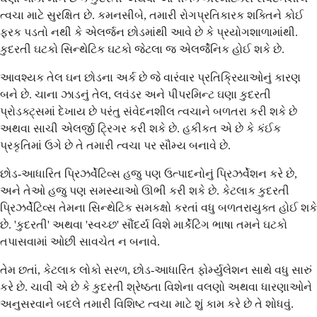
ત્વચા માટે સુરક્ષિત છે. કમનસીબે, તમારી રોગપ્રતિકારક શક્તિને કોઈ
ફરક પડતો નથી કે એલર્જન છોડમાંથી આવે છે કે પ્રયોગશાળામાંથી.
કુદરતી ઘટકો સિન્થેટિક ઘટકો જેટલા જ એલર્જેનિક હોઈ શકે છે.
આવશ્યક તેલ ઘન છોડના અર્ક છે જે વારંવાર પ્રતિક્રિયાઓનું કારણ
બને છે. ચાના ઝાડનું તેલ, લવંડર અને પીપરમિન્ટ ઘણા કુદરતી
પ્રોડક્ટ્સમાં દેખાય છે પરંતુ સંવેદનશીલ ત્વચાને બળતરા કરી શકે છે
અથવા સાચી એલર્જી ટ્રિગર કરી શકે છે. હકીકત એ છે કે કંઈક
પ્રકૃતિમાં ઉગે છે તે તમારી ત્વચા પર સૌમ્ય બનાવે છે.
છોડ-આધારિત પ્રિઝર્વેટિવ્સ હજુ પણ ઉત્પાદનોનું પ્રિઝર્વેશન કરે છે,
અને તેઓ હજુ પણ સમસ્યાઓ ઊભી કરી શકે છે. કેટલાક કુદરતી
પ્રિઝર્વેટિવ્સ તેમના સિન્થેટિક સમકક્ષો કરતાં વધુ બળતરાયુક્ત હોઈ શકે
છે. 'કુદરતી' અથવા 'સ્વચ્છ' સૌંદર્ય વિશે માર્કેટિંગ ભાષા તમને ઘટકો
તપાસવામાં ઓછી સાવચેત ન બનાવે.
તેમ છતાં, કેટલાક લોકો સરળ, છોડ-આધારિત ફોર્મ્યુલેશન સાથે વધુ સારું
કરે છે. ચાવી એ છે કે કુદરતી શ્રેષ્ઠતા વિશેના વલણો અથવા ધારણાઓને
અનુસરવાને બદલે તમારી વિશિષ્ટ ત્વચા માટે શું કામ કરે છે તે શોધવું.