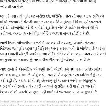
વિશ્વસનીય બ્રાન્ડ્સનો ઉપયોગ કરે છે કારણ કે વિકલ્પો શોધવાનું
જોખમી લાગે છે.
જ્યારે પણ તમે પ્રોડક્ટ ખરીદો છો, પરિચિત હોય તો પણ, ઘટક સૂચિઓ
વાંચો. ઉત્પાદકો કેટલીકવાર સ્પષ્ટ લેબલિંગ ફેરફારો વિના પ્રોડક્ટ્સને
ફરીથી ફોર્મ્યુલેટ કરે છે. વર્ષોથી સુરક્ષિત રીતે ઉપયોગમાં લેવાયેલી તે
ક્રીમમાં અચાનક નવો પ્રિઝર્વેટિવ અથવા સુગંધ હોઈ શકે છે.
સારી રિટર્ન પોલિસીવાળા સ્ટોર્સ પર ખરીદી કરવાનું વિચારો. કેટલાક
રિટેલર્સ જો પ્રોડક્ટ્સ પ્રતિક્રિયાઓનું કારણ બને તો ખોલેલા ઉત્પાદનો
પાછા લેવાની મંજૂરી આપે છે. આ નીતિ સંવેદનશીલ ત્વચા હોય ત્યારે નવી
વસ્તુઓ અજમાવવાનું નાણાકીય રીતે ઓછું જોખમી બનાવે છે.
યાદ રાખો કે કોસ્મેટિક એલર્જી હોવી એટલે તમે વધુ પડતા સંવેદનશીલ
છો અથવા મુશ્કેલ છો એવું નથી. તમારી રોગપ્રતિકારક શક્તિ તેનું કામ
કરી રહી છે, કદાચ થોડી વધુ ઉત્સાહપૂર્વક. જ્ઞાન અને કાળજીપૂર્વક
પસંદગીઓ સાથે, તમે તમારી ત્વચાને સુરક્ષિત કરી શકો છો અને તે
ઉત્પાદનોનો આનંદ માણતા રહી શકો છો જે તમને સારું અનુભવે છે.
Medical Disclaimer:
This article is for informational purposes only and does not constitute
medical advice. Always consult a qualified healthcare provider for diagnosis and treatment