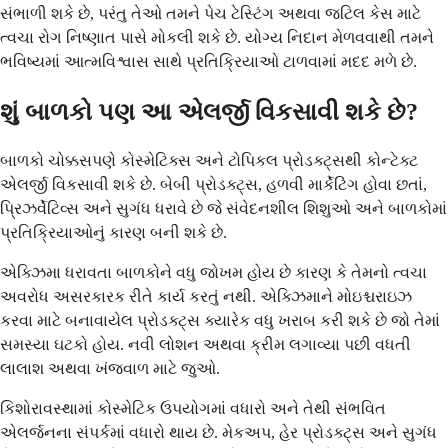
સંભાળી શકે છે, પરંતુ તેઓ તમને પેચ ટેસ્ટિંગ અથવા જટિલ કેસ માટે
ત્વચા રોગ નિષ્ણાત પાસે મોકલી શકે છે. યોગ્ય નિદાન મેળવવાથી તમને
ભવિષ્યમાં આત્મવિશ્વાસ સાથે પ્રતિક્રિયાઓ ટાળવામાં મદદ મળે છે.
શું બાળકો પણ આ એલર્જી વિકસાવી શકે છે?
બાળકો ચોક્કસપણે કોસ્મેટિક્સ અને ટોપિકલ પ્રોડક્ટ્સથી કોન્ટેક્ટ
એલર્જી વિકસાવી શકે છે. બેબી પ્રોડક્ટ્સ, હળવી માર્કેટિંગ હોવા છતાં,
પ્રિઝર્વેટિવ્સ અને સુગંધ ધરાવે છે જે સંવેદનશીલ શિશુઓ અને બાળકોમાં
પ્રતિક્રિયાઓનું કારણ બની શકે છે.
એક્ઝિમા ધરાવતા બાળકોને વધુ જોખમ હોય છે કારણ કે તેમનો ત્વચા
અવરોધ અસરકારક રીતે કાર્ય કરતું નથી. એક્ઝિમાને મોઇશ્ચરાઇઝ
કરવા માટે બનાવાયેલ પ્રોડક્ટ્સ ક્યારેક વધુ ખરાબ કરી શકે છે જો તેમાં
સમસ્યા ઘટકો હોય. નવી લોશન અથવા ક્રીમ લગાવ્યા પછી વધતી
લાલાશ અથવા ખંજવાળ માટે જુઓ.
કિશોરાવસ્થામાં કોસ્મેટિક ઉપયોગમાં વધારો અને તેથી સંભવિત
એલર્જનના સંપર્કમાં વધારો થાય છે. મેકઅપ, હેર પ્રોડક્ટ્સ અને સુગંધ