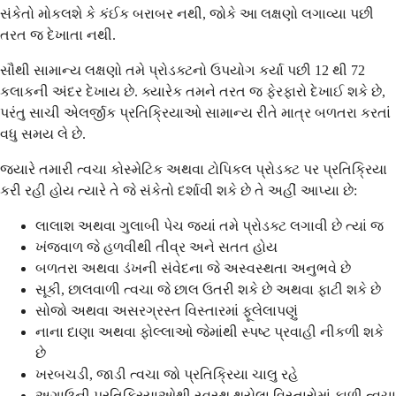
સંકેતો મોકલશે કે કંઈક બરાબર નથી, જોકે આ લક્ષણો લગાવ્યા પછી
તરત જ દેખાતા નથી.
સૌથી સામાન્ય લક્ષણો તમે પ્રોડક્ટનો ઉપયોગ કર્યા પછી 12 થી 72
કલાકની અંદર દેખાય છે. ક્યારેક તમને તરત જ ફેરફારો દેખાઈ શકે છે,
પરંતુ સાચી એલર્જીક પ્રતિક્રિયાઓ સામાન્ય રીતે માત્ર બળતરા કરતાં
વધુ સમય લે છે.
જ્યારે તમારી ત્વચા કોસ્મેટિક અથવા ટોપિકલ પ્રોડક્ટ પર પ્રતિક્રિયા
કરી રહી હોય ત્યારે તે જે સંકેતો દર્શાવી શકે છે તે અહીં આપ્યા છે:
લાલાશ અથવા ગુલાબી પેચ જ્યાં તમે પ્રોડક્ટ લગાવી છે ત્યાં જ
ખંજવાળ જે હળવીથી તીવ્ર અને સતત હોય
બળતરા અથવા ડંખની સંવેદના જે અસ્વસ્થતા અનુભવે છે
સૂકી, છાલવાળી ત્વચા જે છાલ ઉતરી શકે છે અથવા ફાટી શકે છે
સોજો અથવા અસરગ્રસ્ત વિસ્તારમાં ફૂલેલાપણું
નાના દાણા અથવા ફોલ્લાઓ જેમાંથી સ્પષ્ટ પ્રવાહી નીકળી શકે
છે
ખરબચડી, જાડી ત્વચા જો પ્રતિક્રિયા ચાલુ રહે
અગાઉની પ્રતિક્રિયાઓથી સ્વસ્થ થયેલા વિસ્તારોમાં કાળી ત્વચા