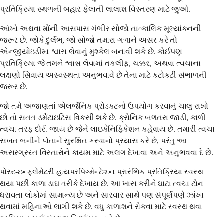
પ્રતિક્રિયા સ્થળની બહાર ફેલાતી લાલાશ વિસ્તરણ માટે જુઓ.
આંખો અથવા મોંની આસપાસ ગંભીર સોજો તાત્કાલિક મૂલ્યાંકનની
જરૂર છે. જોકે દુર્લભ, જો સોજો તમારા ગળાને અસર કરે તો
એન્જીયોઇડીમા શ્વાસ લેવાનું મુશ્કેલ બનાવી શકે છે. કોઈપણ
પ્રતિક્રિયા જે તમને શ્વાસ લેવામાં તકલીફ, ચક્કર, અથવા ત્વચાના
લક્ષણો સિવાય અસ્વસ્થતા અનુભવાવે છે તેના માટે કટોકટી સંભાળની
જરૂર છે.
જો તમે અજાણતાં એલર્જેનિક પ્રોડક્ટનો ઉપયોગ કરવાનું ચાલુ રાખો
છો તો સતત ડર્મેટાઇટિસ વિકસી શકે છે. ક્રોનિક બળતરા જાડી, કાળી
ત્વચા તરફ દોરી જાય છે જેને લાઇકેનિફિકેશન કહેવાય છે. તમારી ત્વચા
સખત બનીને પોતાને સુરક્ષિત કરવાનો પ્રયાસ કરે છે, પરંતુ આ
અસરગ્રસ્ત વિસ્તારોને કાયમ માટે અલગ દેખાવા અને અનુભવવા દે છે.
પોસ્ટ-ઇન્ફ્લેમેટરી હાયપરપિગ્મેન્ટેશન પ્રારંભિક પ્રતિક્રિયા સ્વસ્થ
થયા પછી કાળા ડાઘ તરીકે દેખાય છે. આ ખાસ કરીને ઘાટા ત્વચા ટોન
ધરાવતા લોકોમાં સામાન્ય છે અને સારવાર સાથે પણ સંપૂર્ણપણે ઝાંખા
થવામાં મહિનાઓ લાગી શકે છે. વધુ કાળાશને રોકવા માટે સ્વસ્થ થવા