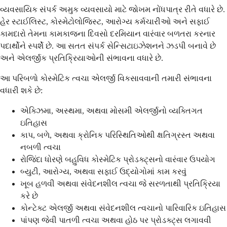
વ્યવસાયિક સંપર્ક અમુક વ્યવસાયો માટે જોખમ નોંધપાત્ર રીતે વધારે છે.
હેર સ્ટાઈલિસ્ટ, કોસ્મેટોલોજિસ્ટ, આરોગ્ય કર્મચારીઓ અને સફાઈ
કામદારો તેમના કામકાજના દિવસો દરમિયાન વારંવાર બળતરા કરનાર
પદાર્થોને સ્પર્શે છે. આ સતત સંપર્ક સેન્સિટાઇઝેશનને ઝડપી બનાવે છે
અને એલર્જીક પ્રતિક્રિયાઓની સંભાવના વધારે છે.
આ પરિબળો કોસ્મેટિક ત્વચા એલર્જી વિકસાવવાની તમારી સંભાવના
વધારી શકે છે:
એક્ઝિમા, અસ્થમા, અથવા મોસમી એલર્જીનો વ્યક્તિગત
ઇતિહાસ
કાપ, બળે, અથવા ક્રોનિક પરિસ્થિતિઓથી ક્ષતિગ્રસ્ત અથવા
નબળી ત્વચા
રોજિંદા ધોરણે બહુવિધ કોસ્મેટિક પ્રોડક્ટ્સનો વારંવાર ઉપયોગ
બ્યુટી, આરોગ્ય, અથવા સફાઈ ઉદ્યોગોમાં કામ કરવું
ખૂબ હળવી અથવા સંવેદનશીલ ત્વચા જે સરળતાથી પ્રતિક્રિયા
કરે છે
કોન્ટેક્ટ એલર્જી અથવા સંવેદનશીલ ત્વચાનો પારિવારિક ઇતિહાસ
પાંપણ જેવી પાતળી ત્વચા અથવા હોઠ પર પ્રોડક્ટ્સ લગાવવી