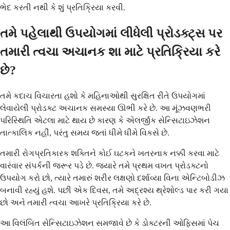
ભેદ કરતી નથી કે શું પ્રતિક્રિયા કરવી.
તમે પહેલાથી ઉપયોગમાં લીધેલી પ્રોડક્ટ્સ પર
તમારી ત્વચા અચાનક શા માટે પ્રતિક્રિયા કરે
છે?
તમે કદાચ વિચારતા હશો કે મહિનાઓથી સુરક્ષિત રીતે ઉપયોગમાં
લેવાયેલી પ્રોડક્ટ અચાનક સમસ્યા ઊભી કરે છે. આ મૂંઝવણભરી
પરિસ્થિતિ એટલા માટે થાય છે કારણ કે એલર્જીક સેન્સિટાઇઝેશન
તાત્કાલિક નહીં, પરંતુ સમય જતાં ધીમે ધીમે વિકસે છે.
તમારી રોગપ્રતિકારક શક્તિને કોઈ ઘટકને ખતરનાક નક્કી કરવા માટે
વારંવાર સંપર્કની જરૂર પડે છે. જ્યારે તમે પ્રથમ વખત પ્રોડક્ટનો
ઉપયોગ કરો છો, ત્યારે તમારું શરીર લક્ષણો દર્શાવ્યા વિના એન્ટિબોડીઝ
બનાવી રહ્યું હશે. પછી એક દિવસ, તમે અદ્રશ્ય થ્રેશોલ્ડ પાર કરી ગયા
છો અને તમારી ત્વચા આખરે પ્રતિક્રિયા કરે છે.
આ વિલંબિત સેન્સિટાઇઝેશન સમજાવે છે કે ડોક્ટરની ઓફિસમાં પેચ