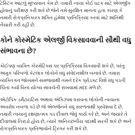
ટેસ્ટિંગ આટલું મૂલ્યવાન કેમ છે. તમારી ત્વચા કોઈ ઘટક માટે એલર્જીક
હોવાનું પરીક્ષણ કરી શકે છે જેને તમે સુરક્ષિત માનતા હતા કારણ કે
તમારી રોગપ્રતિકારક શક્તિ હંમેશા પ્રતિક્રિયા કરવા માટે શાંતિથી
તૈયારી કરી રહી છે.
કોને કોસ્મેટિક એલર્જી વિકસાવવાની સૌથી વધુ
સંભાવના છે?
કોઈપણ વ્યક્તિ કોસ્મેટિક્સ પર પ્રતિક્રિયા વિકસાવી શકે છે, પરંતુ
અમુક પરિબળો કેટલાક લોકોને વધુ સંવેદનશીલ બનાવે છે. તમારા
વ્યક્તિગત જોખમને સમજવાથી તમને દરેક પ્રોડક્ટ વિશે વધુ પડતી
ચિંતા કર્યા વિના યોગ્ય સાવચેતી રાખવામાં મદદ મળે છે.
એટોપિક ડર્મેટાઇટિસ અથવા એક્ઝિમા ધરાવતા લોકોની ત્વચાના
અવરોધ નબળા પડે છે જે એલર્જનને વધુ સરળતાથી પ્રવેશવા દે છે.
તમારી ત્વચાનું રક્ષણાત્મક પડ દીવાલ જેવું કાર્ય કરે છે, અને જ્યારે તે
દીવાલમાં તિરાડો હોય છે, ત્યારે અનિચ્છનીય પદાર્થો સરકી શકે છે અને
રોગપ્રતિકારક પ્રતિભાવોને ટ્રિગર કરી શકે છે.