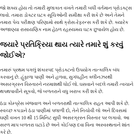
જો શક્ય હોય તો તમારી મુલાકાત વખતે તમારી બધી વર્તમાન પ્રોડક્ટ્સ
લાવો. તમારા ડોક્ટર ઘટક સૂચિઓની સમીક્ષા કરી શકે છે અને તેમને
તમારા પેચ પરીક્ષણ પરિણામો સાથે ક્રોસ-રેફરન્સ કરી શકે છે. ક્યારેક
અજાણ્યા રાસાયણિક નામ હેઠળ રહસ્યમય ઘટક છુપાયેલ હોય છે.
જ્યારે પ્રતિક્રિયા થાય ત્યારે તમારે શું કરવું
જોઈએ?
તમારું પ્રથમ પગલું શંકાસ્પદ પ્રોડક્ટનો ઉપયોગ તાત્કાલિક બંધ
કરવાનું છે. હૂંફાળા પાણી અને હળવા, સુગંધહીન ક્લીનઝરથી
અસરગ્રસ્ત વિસ્તારને નરમાશથી ધોઈ લો. ઘસવાને બદલે તમારી ત્વચાને
થપથપાવીને સૂકવો, જે બળતરાને વધુ ખરાબ કરી શકે છે.
ઠંડા કોમ્પ્રેસ ખંજવાળ અને બળતરાથી તાત્કાલિક રાહત આપી શકે છે.
સ્વચ્છ કપડાને ઠંડા પાણીમાં પલાળી દો, તેને નિચોવી લો અને દિવસમાં
ઘણી વખત 10 થી 15 મિનિટ સુધી અસરગ્રસ્ત વિસ્તાર પર લગાવો. આ
સરળ માપ બળતરા ઘટાડે છે અને કોઈપણ દવા વિના અસ્વસ્થતાને શાંત
કરે છે.