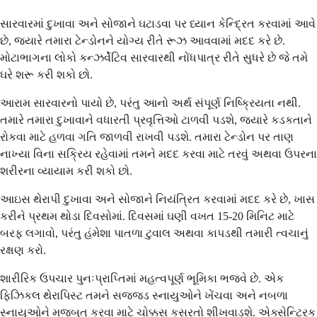
સારવારમાં દુખાવા અને સોજાને ઘટાડવા પર ધ્યાન કેન્દ્રિત કરવામાં આવે
છે, જ્યારે તમારા ટેન્ડોનને યોગ્ય રીતે રૂઝ આવવામાં મદદ કરે છે.
મોટાભાગના લોકો કન્ઝર્વેટિવ સારવારથી નોંધપાત્ર રીતે સુધરે છે જે તમે
ઘરે શરૂ કરી શકો છો.
આરામ સારવારનો પાયો છે, પરંતુ આનો અર્થ સંપૂર્ણ નિષ્ક્રિયતા નથી.
તમારે તમારા દુખાવાને વધારતી પ્રવૃત્તિઓ ટાળવી પડશે, જ્યારે કડકતાને
રોકવા માટે હળવા ગતિ જાળવી રાખવી પડશે. તમારા ટેન્ડોન પર તાણ
નાખ્યા વિના સક્રિય રહેવામાં તમને મદદ કરવા માટે તરવું અથવા ઉપરના
શરીરના વ્યાયામ કરી શકો છો.
આઇસ થેરાપી દુખાવા અને સોજાને નિયંત્રિત કરવામાં મદદ કરે છે, ખાસ
કરીને પ્રથમ થોડા દિવસોમાં. દિવસમાં ઘણી વખત 15-20 મિનિટ માટે
બરફ લગાવો, પરંતુ હંમેશા પાતળા ટુવાલ અથવા કાપડથી તમારી ત્વચાનું
રક્ષણ કરો.
શારીરિક ઉપચાર પુનઃપ્રાપ્તિમાં મહત્વપૂર્ણ ભૂમિકા ભજવે છે. એક
ફિઝિકલ થેરાપિસ્ટ તમને સજ્જડ સ્નાયુઓને ખેંચવા અને નબળા
સ્નાયુઓને મજબૂત કરવા માટે ચોક્કસ કસરતો શીખવાડશે. એક્સેન્ટ્રિક