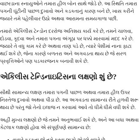
વાછરડાના સ્નાયુઓને તમારા હીલ બોન સાથે જોડે છે. આ સ્થિતિ તમારા
પગની ઘૂંટીની પાછળ દુખાવો અને કડકતાનું કારણ બને છે, ખાસ કરીને
જ્યારે તમે પહેલીવાર ઉઠો અથવા આરામના સમયગાળા પછી.
તમારો એકિલીસ ટેન્ડોન દરરોજ અતિશય કાર્ય કરે છે, તમને ચાલવા,
દોડવા, કૂદવા અને તમારા પગના અંગૂઠા પર ધક્કો મારવામાં મદદ કરે છે.
જ્યારે તે વધુ કામ કરે છે અથવા તાણ પડે છે, ત્યારે પેશીમાં નાના ફાટા
થઈ શકે છે, જેના કારણે બળતરા અને અગવડતા થાય છે જે સરળ
પ્રવૃત્તિઓને પણ પડકારજનક બનાવી શકે છે.
એકિલીસ ટેન્ડિનાઇટિસના લક્ષણો શું છે?
સૌથી સામાન્ય લક્ષણ તમારા પગની પાછળ અથવા તમારા હીલ ઉપર
નિસ્તેજ દુખાવો અથવા પીડા છે. આ અગવડતા સામાન્ય રીતે હળવી શરૂ
થાય છે પરંતુ જો તેનો ઇલાજ ન કરવામાં આવે તો ધીમે ધીમે વધી શકે છે.
અહીં મુખ્ય લક્ષણો છે જે તમને અનુભવાઈ શકે છે, અને આ બધા અથવા
કેટલાક લક્ષણો હોવા એ સંપૂર્ણપણે સામાન્ય છે:
સવારે કડકતા જે તમે ફરવા લાગો એટલે સુધરે છે