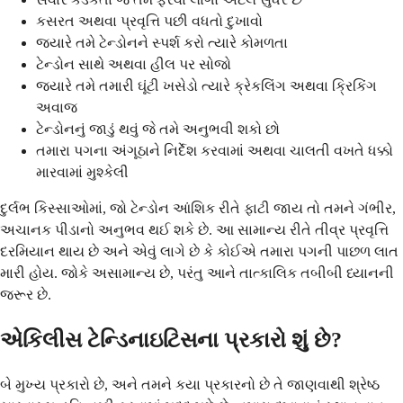
કસરત અથવા પ્રવૃત્તિ પછી વધતો દુખાવો
જ્યારે તમે ટેન્ડોનને સ્પર્શ કરો ત્યારે કોમળતા
ટેન્ડોન સાથે અથવા હીલ પર સોજો
જ્યારે તમે તમારી ઘૂંટી ખસેડો ત્યારે ક્રેકલિંગ અથવા ક્રિકિંગ
અવાજ
ટેન્ડોનનું જાડું થવું જે તમે અનુભવી શકો છો
તમારા પગના અંગૂઠાને નિર્દેશ કરવામાં અથવા ચાલતી વખતે ધક્કો
મારવામાં મુશ્કેલી
દુર્લભ કિસ્સાઓમાં, જો ટેન્ડોન આંશિક રીતે ફાટી જાય તો તમને ગંભીર,
અચાનક પીડાનો અનુભવ થઈ શકે છે. આ સામાન્ય રીતે તીવ્ર પ્રવૃત્તિ
દરમિયાન થાય છે અને એવું લાગે છે કે કોઈએ તમારા પગની પાછળ લાત
મારી હોય. જોકે અસામાન્ય છે, પરંતુ આને તાત્કાલિક તબીબી ધ્યાનની
જરૂર છે.
એકિલીસ ટેન્ડિનાઇટિસના પ્રકારો શું છે?
બે મુખ્ય પ્રકારો છે, અને તમને કયા પ્રકારનો છે તે જાણવાથી શ્રેષ્ઠ