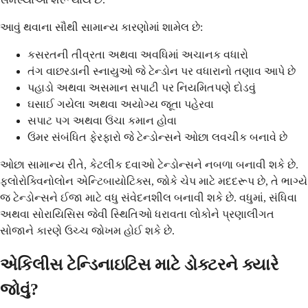
આવું થવાના સૌથી સામાન્ય કારણોમાં શામેલ છે:
કસરતની તીવ્રતા અથવા અવધિમાં અચાનક વધારો
તંગ વાછરડાની સ્નાયુઓ જે ટેન્ડોન પર વધારાનો તણાવ આપે છે
પહાડો અથવા અસમાન સપાટી પર નિયમિતપણે દોડવું
ઘસાઈ ગયેલા અથવા અયોગ્ય જૂતા પહેરવા
સપાટ પગ અથવા ઉંચા કમાન હોવા
ઉંમર સંબંધિત ફેરફારો જે ટેન્ડોન્સને ઓછા લવચીક બનાવે છે
ઓછા સામાન્ય રીતે, કેટલીક દવાઓ ટેન્ડોન્સને નબળા બનાવી શકે છે.
ફ્લોરોક્વિનોલોન એન્ટિબાયોટિક્સ, જોકે ચેપ માટે મદદરૂપ છે, તે ભાગ્યે
જ ટેન્ડોન્સને ઈજા માટે વધુ સંવેદનશીલ બનાવી શકે છે. વધુમાં, સંધિવા
અથવા સોરાયિસિસ જેવી સ્થિતિઓ ધરાવતા લોકોને પ્રણાલીગત
સોજાને કારણે ઉચ્ચ જોખમ હોઈ શકે છે.
એકિલીસ ટેન્ડિનાઇટિસ માટે ડોક્ટરને ક્યારે
જોવું?