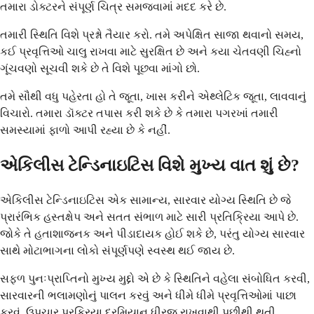
તમારા ડોક્ટરને સંપૂર્ણ ચિત્ર સમજવામાં મદદ કરે છે.
તમારી સ્થિતિ વિશે પ્રશ્નો તૈયાર કરો. તમે અપેક્ષિત સાજા થવાનો સમય,
કઈ પ્રવૃત્તિઓ ચાલુ રાખવા માટે સુરક્ષિત છે અને કયા ચેતવણી ચિહ્નો
ગૂંચવણો સૂચવી શકે છે તે વિશે પૂછવા માંગો છો.
તમે સૌથી વધુ પહેરતા હો તે જૂતા, ખાસ કરીને એથ્લેટિક જૂતા, લાવવાનું
વિચારો. તમારા ડૉક્ટર તપાસ કરી શકે છે કે તમારા પગરખાં તમારી
સમસ્યામાં ફાળો આપી રહ્યા છે કે નહીં.
એકિલીસ ટેન્ડિનાઇટિસ વિશે મુખ્ય વાત શું છે?
એકિલીસ ટેન્ડિનાઇટિસ એક સામાન્ય, સારવાર યોગ્ય સ્થિતિ છે જે
પ્રારંભિક હસ્તક્ષેપ અને સતત સંભાળ માટે સારી પ્રતિક્રિયા આપે છે.
જોકે તે હતાશાજનક અને પીડાદાયક હોઈ શકે છે, પરંતુ યોગ્ય સારવાર
સાથે મોટાભાગના લોકો સંપૂર્ણપણે સ્વસ્થ થઈ જાય છે.
સફળ પુનઃપ્રાપ્તિનો મુખ્ય મુદ્દો એ છે કે સ્થિતિને વહેલા સંબોધિત કરવી,
સારવારની ભલામણોનું પાલન કરવું અને ધીમે ધીમે પ્રવૃત્તિઓમાં પાછા
ફરવું. ઉપચાર પ્રક્રિયા દરમિયાન ધીરજ રાખવાથી પછીથી થતી