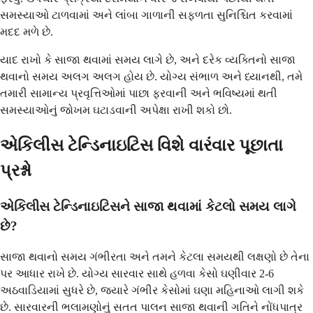
સમસ્યાઓ ટાળવામાં અને લાંબા ગાળાની સફળતા સુનિશ્ચિત કરવામાં
મદદ મળે છે.
યાદ રાખો કે સાજા થવામાં સમય લાગે છે, અને દરેક વ્યક્તિનો સાજા
થવાનો સમય અલગ અલગ હોય છે. યોગ્ય સંભાળ અને ધ્યાનથી, તમે
તમારી સામાન્ય પ્રવૃત્તિઓમાં પાછા ફરવાની અને ભવિષ્યમાં થતી
સમસ્યાઓનું જોખમ ઘટાડવાની અપેક્ષા રાખી શકો છો.
એકિલીસ ટેન્ડિનાઇટિસ વિશે વારંવાર પૂછાતા
પ્રશ્નો
એકિલીસ ટેન્ડિનાઇટિસને સાજા થવામાં કેટલો સમય લાગે
છે?
સાજા થવાનો સમય ગંભીરતા અને તમને કેટલા સમયથી લક્ષણો છે તેના
પર આધાર રાખે છે. યોગ્ય સારવાર સાથે હળવા કેસો ઘણીવાર 2-6
અઠવાડિયામાં સુધરે છે, જ્યારે ગંભીર કેસોમાં ઘણા મહિનાઓ લાગી શકે
છે. સારવારની ભલામણોનું સતત પાલન સાજા થવાની ગતિને નોંધપાત્ર