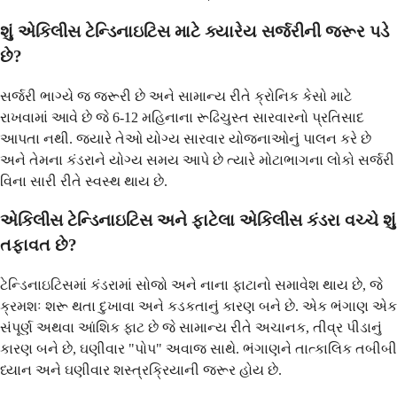
શું એકિલીસ ટેન્ડિનાઇટિસ માટે ક્યારેય સર્જરીની જરૂર પડે
છે?
સર્જરી ભાગ્યે જ જરૂરી છે અને સામાન્ય રીતે ક્રોનિક કેસો માટે
રાખવામાં આવે છે જે 6-12 મહિનાના રૂઢિચુસ્ત સારવારનો પ્રતિસાદ
આપતા નથી. જ્યારે તેઓ યોગ્ય સારવાર યોજનાઓનું પાલન કરે છે
અને તેમના કંડરાને યોગ્ય સમય આપે છે ત્યારે મોટાભાગના લોકો સર્જરી
વિના સારી રીતે સ્વસ્થ થાય છે.
એકિલીસ ટેન્ડિનાઇટિસ અને ફાટેલા એકિલીસ કંડરા વચ્ચે શું
તફાવત છે?
ટેન્ડિનાઇટિસમાં કંડરામાં સોજો અને નાના ફાટાનો સમાવેશ થાય છે, જે
ક્રમશઃ શરૂ થતા દુખાવા અને કડકતાનું કારણ બને છે. એક ભંગાણ એક
સંપૂર્ણ અથવા આંશિક ફાટ છે જે સામાન્ય રીતે અચાનક, તીવ્ર પીડાનું
કારણ બને છે, ઘણીવાર "પોપ" અવાજ સાથે. ભંગાણને તાત્કાલિક તબીબી
ધ્યાન અને ઘણીવાર શસ્ત્રક્રિયાની જરૂર હોય છે.