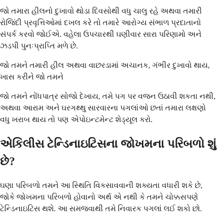
જો તમારા હીલનો દુખાવો થોડા દિવસોથી વધુ ચાલુ રહે અથવા તમારી
રોજિંદી પ્રવૃત્તિઓમાં દખલ કરે તો તમારે આરોગ્ય સંભાળ પ્રદાતાનો
સંપર્ક કરવો જોઈએ. વહેલા ઉપચારથી ઘણીવાર સારા પરિણામો અને
ઝડપી પુનઃપ્રાપ્તિ મળે છે.
જો તમને તમારી હીલ અથવા વાછરડામાં અચાનક, ગંભીર દુખાવો થાય,
ખાસ કરીને જો તમને
જો તમને નોંધપાત્ર સોજો દેખાય, તમે પગ પર વજન ઉઠાવી શકતા નથી,
અથવા આરામ અને ઘરગથ્થુ સારવારના પગલાંઓ છતાં તમારા લક્ષણો
વધુ ખરાબ થાય તો પણ એપોઇન્ટમેન્ટ શેડ્યૂલ કરો.
એકિલીસ ટેન્ડિનાઇટિસના જોખમના પરિબળો શું
છે?
ઘણા પરિબળો તમને આ સ્થિતિ વિકસાવવાની શક્યતા વધારી શકે છે,
જોકે જોખમના પરિબળો હોવાનો અર્થ એ નથી કે તમને ચોક્કસપણે
ટેન્ડિનાઇટિસ થશે. આ સમજવાથી તમે નિવારક પગલાં લઈ શકો છો.