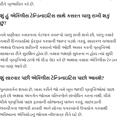
રીતે પ્રભાવિત કરે છે.
શું હું એકિલીસ ટેન્ડિનાઇટિસ સાથે કસરત ચાલુ રાખી શકું
છું?
તમે ઘણીવાર કસરતના કેટલાક સ્વરૂપો ચાલુ રાખી શકો છો, પરંતુ તમારે
તમારી દિનચર્યામાં ફેરફાર કરવાની જરૂર પડશે. તરવું, સાયકલ ચલાવવી
અથવા ઉપરના શરીરની કસરતો જેવી ઓછી અસર કરતી પ્રવૃત્તિઓ
સામાન્ય રીતે સુરક્ષિત હોય છે. તમારા લક્ષણો સુધરતા ન હોય ત્યાં સુધી
એવી પ્રવૃત્તિઓ ટાળો જે પીડા પેદા કરે છે અથવા તમારા એકિલીસ ટેન્ડન
પર તાણ આપે છે.
શું સારવાર પછી એકિલીસ ટેન્ડિનાઇટિસ પાછો આવશે?
પુનરાવર્તન શક્ય છે, ખાસ કરીને જો તમે ખૂબ જલ્દી પ્રવૃત્તિઓમાં પાછા
ફરો છો અથવા અંતર્ગત જોખમ પરિબળોને સંબોધિત કરતા નથી. ધીમે
ધીમે પ્રવૃત્તિમાં પાછા ફરવાની યોજનાનું પાલન કરવું, વાછરડાની
લવચીકતા જાળવી રાખવી અને યોગ્ય પગરખાંનો ઉપયોગ કરવાથી
ભવિષ્યના એપિસોડનું જોખમ નોંધપાત્ર રીતે ઘટે છે.