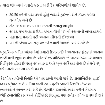
તમારા જોખમમાં વધારો કરતા શારીરિક પરિબળોમાં શામેલ છે:
30-50 વર્ષની વય વચ્ચે હોવું જ્યારે કુદરતી રીતે કંડરા ઓછા
લવચીક બને છે
તંગ અથવા નબળા વાછરડાની સ્નાયુઓ હોવી
સપાટ પગ અથવા ઉંચા કમાન જેવી પગની રચનાની સમસ્યાઓ
પહેલાના પગની ઘૂંટી અથવા હીલની ઈજાઓ
પગની લંબાઈમાં તફાવત જે તમારી ચાલને અસર કરે છે
પ્રવૃત્તિ-સંબંધિત જોખમોમાં તમારી દિનચર્યામાં અચાનક ફેરફારો અથવા
તાલીમની ભૂલો શામેલ છે. વીકએન્ડ વોરિયર્સ જે અઠવાડિયા દરમિયાન
નિષ્ક્રિય હોય છે પરંતુ સપ્તાહના અંતે ખૂબ સક્રિય હોય છે તેમને વધુ
જોખમનો સામનો કરવો પડે છે.
કેટલીક તબીબી સ્થિતિઓ પણ ફાળો આપી શકે છે. ડાયાબિટીસ, હાઈ
બ્લડ પ્રેશર અને સંધિવા જેવી સ્વયંપ્રતિરક્ષાની સ્થિતિ કંડરાના
સ્વાસ્થ્યને અસર કરી શકે છે. કેટલીક દવાઓ, ખાસ કરીને કેટલાક
એન્ટિબાયોટિક્સ અને કોર્ટિકોસ્ટેરોઇડ્સ, પણ સંવેદનશીલતા વધારી શકે
છે.