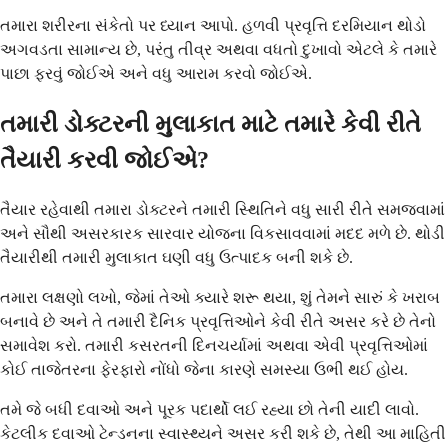
તમારા શરીરના સંકેતો પર ધ્યાન આપો. હળવી પ્રવૃત્તિ દરમિયાન થોડો
અગવડતા સામાન્ય છે, પરંતુ તીવ્ર અથવા વધતો દુખાવો એટલે કે તમારે
પાછા ફરવું જોઈએ અને વધુ આરામ કરવો જોઈએ.
તમારી ડોક્ટરની મુલાકાત માટે તમારે કેવી રીતે
તૈયારી કરવી જોઈએ?
તૈયાર રહેવાથી તમારા ડોક્ટરને તમારી સ્થિતિને વધુ સારી રીતે સમજવામાં
અને સૌથી અસરકારક સારવાર યોજના વિકસાવવામાં મદદ મળે છે. થોડી
તૈયારીથી તમારી મુલાકાત ઘણી વધુ ઉત્પાદક બની શકે છે.
તમારા લક્ષણો લખો, જેમાં તેઓ ક્યારે શરૂ થયા, શું તેમને સારું કે ખરાબ
બનાવે છે અને તે તમારી દૈનિક પ્રવૃત્તિઓને કેવી રીતે અસર કરે છે તેનો
સમાવેશ કરો. તમારી કસરતની દિનચર્યામાં અથવા એવી પ્રવૃત્તિઓમાં
કોઈ તાજેતરના ફેરફારો નોંધો જેના કારણે સમસ્યા ઉભી થઈ હોય.
તમે જે બધી દવાઓ અને પૂરક પદાર્થો લઈ રહ્યા છો તેની યાદી લાવો.
કેટલીક દવાઓ ટેન્ડનના સ્વાસ્થ્યને અસર કરી શકે છે, તેથી આ માહિતી