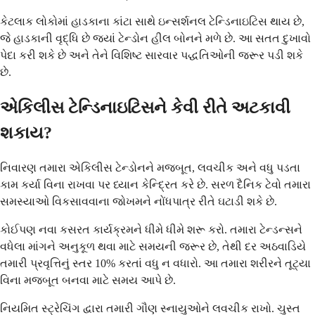
કેટલાક લોકોમાં હાડકાના કાંટા સાથે ઇન્સર્શનલ ટેન્ડિનાઇટિસ થાય છે,
જે હાડકાની વૃદ્ધિ છે જ્યાં ટેન્ડોન હીલ બોનને મળે છે. આ સતત દુખાવો
પેદા કરી શકે છે અને તેને વિશિષ્ટ સારવાર પદ્ધતિઓની જરૂર પડી શકે
છે.
એકિલીસ ટેન્ડિનાઇટિસને કેવી રીતે અટકાવી
શકાય?
નિવારણ તમારા એકિલીસ ટેન્ડોનને મજબૂત, લવચીક અને વધુ પડતા
કામ કર્યા વિના રાખવા પર ધ્યાન કેન્દ્રિત કરે છે. સરળ દૈનિક ટેવો તમારા
સમસ્યાઓ વિકસાવવાના જોખમને નોંધપાત્ર રીતે ઘટાડી શકે છે.
કોઈપણ નવા કસરત કાર્યક્રમને ધીમે ધીમે શરૂ કરો. તમારા ટેન્ડન્સને
વધેલા માંગને અનુકૂળ થવા માટે સમયની જરૂર છે, તેથી દર અઠવાડિયે
તમારી પ્રવૃત્તિનું સ્તર 10% કરતાં વધુ ન વધારો. આ તમારા શરીરને તૂટ્યા
વિના મજબૂત બનવા માટે સમય આપે છે.
નિયમિત સ્ટ્રેચિંગ દ્વારા તમારી ગૌણ સ્નાયુઓને લવચીક રાખો. ચુસ્ત