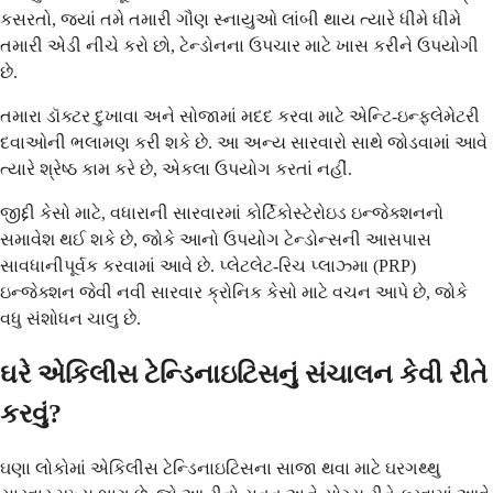
કસરતો, જ્યાં તમે તમારી ગૌણ સ્નાયુઓ લાંબી થાય ત્યારે ધીમે ધીમે
તમારી એડી નીચે કરો છો, ટેન્ડોનના ઉપચાર માટે ખાસ કરીને ઉપયોગી
છે.
તમારા ડૉક્ટર દુખાવા અને સોજામાં મદદ કરવા માટે એન્ટિ-ઇન્ફ્લેમેટરી
દવાઓની ભલામણ કરી શકે છે. આ અન્ય સારવારો સાથે જોડવામાં આવે
ત્યારે શ્રેષ્ઠ કામ કરે છે, એકલા ઉપયોગ કરતાં નહીં.
જીદ્દી કેસો માટે, વધારાની સારવારમાં કોર્ટિકોસ્ટેરોઇડ ઇન્જેક્શનનો
સમાવેશ થઈ શકે છે, જોકે આનો ઉપયોગ ટેન્ડોન્સની આસપાસ
સાવધાનીપૂર્વક કરવામાં આવે છે. પ્લેટલેટ-રિચ પ્લાઝ્મા (PRP)
ઇન્જેક્શન જેવી નવી સારવાર ક્રોનિક કેસો માટે વચન આપે છે, જોકે
વધુ સંશોધન ચાલુ છે.
ઘરે એકિલીસ ટેન્ડિનાઇટિસનું સંચાલન કેવી રીતે
કરવું?
ઘણા લોકોમાં એકિલીસ ટેન્ડિનાઇટિસના સાજા થવા માટે ઘરગથ્થુ