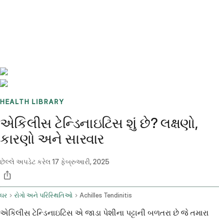
Benchmarks
Stories
FAQ
Sign up / Log in
HEALTH LIBRARY
એકિલીસ ટેન્ડિનાઇટિસ શું છે? લક્ષણો,
કારણો અને સારવાર
છેલ્લે અપડેટ કરેલ
17 ફેબ્રુઆરી, 2025
ઘર
રોગો અને પરિસ્થિતિઓ
Achilles Tendinitis
એકિલીસ ટેન્ડિનાઇટિસ એ જાડા પેશીના પટ્ટાની બળતરા છે જે તમારા