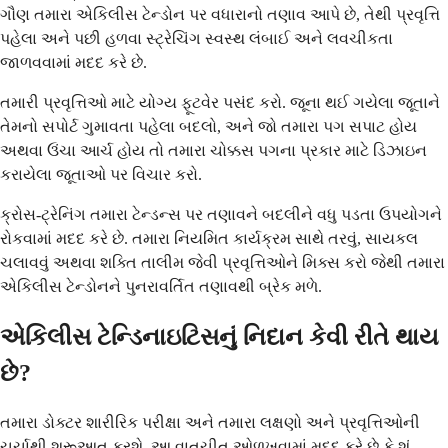
ગૌણ તમારા એકિલીસ ટેન્ડોન પર વધારાનો તણાવ આપે છે, તેથી પ્રવૃત્તિ
પહેલા અને પછી હળવા સ્ટ્રેચિંગ સ્વસ્થ લંબાઈ અને લવચીકતા
જાળવવામાં મદદ કરે છે.
તમારી પ્રવૃત્તિઓ માટે યોગ્ય ફૂટવેર પસંદ કરો. જૂના થઈ ગયેલા જૂતાને
તેમનો સપોર્ટ ગુમાવતા પહેલા બદલો, અને જો તમારા પગ સપાટ હોય
અથવા ઉંચા આર્ચ હોય તો તમારા ચોક્કસ પગના પ્રકાર માટે ડિઝાઇન
કરાયેલા જૂતાઓ પર વિચાર કરો.
ક્રોસ-ટ્રેનિંગ તમારા ટેન્ડન્સ પર તણાવને બદલીને વધુ પડતા ઉપયોગને
રોકવામાં મદદ કરે છે. તમારા નિયમિત કાર્યક્રમ સાથે તરવું, સાયકલ
ચલાવવું અથવા શક્તિ તાલીમ જેવી પ્રવૃત્તિઓને મિક્સ કરો જેથી તમારા
એકિલીસ ટેન્ડોનને પુનરાવર્તિત તણાવથી બ્રેક મળે.
એકિલીસ ટેન્ડિનાઇટિસનું નિદાન કેવી રીતે થાય
છે?
તમારા ડોક્ટર શારીરિક પરીક્ષા અને તમારા લક્ષણો અને પ્રવૃત્તિઓની
ચર્ચાથી શરૂઆત કરશે. આ વાતચીત ઓળખવામાં મદદ કરે છે કે શું