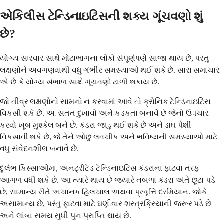
એકિલીસ ટેન્ડિનાઇટિસની શક્ય ગૂંચવણો શું
છે?
યોગ્ય સારવાર સાથે મોટાભાગના લોકો સંપૂર્ણપણે સાજા થાય છે, પરંતુ
લક્ષણોને અવગણવાથી વધુ ગંભીર સમસ્યાઓ થઈ શકે છે. સારા સમાચાર
એ છે કે યોગ્ય સંભાળ સાથે ગૂંચવણો ટાળી શકાય છે.
જો તીવ્ર લક્ષણોનો સામનો ન કરવામાં આવે તો ક્રોનિક ટેન્ડિનાઇટિસ
વિકસી શકે છે. આ સતત દુખાવો અને કડકતા બનાવે છે જેનો ઉપચાર
કરવો ખૂબ મુશ્કેલ બને છે. કંડરા જાડું થઈ શકે છે અને ડાઘ પેશી
વિકસાવી શકે છે, જે તેને ઓછું લવચીક અને ભવિષ્યની સમસ્યાઓ માટે
વધુ સંવેદનશીલ બનાવે છે.
દુર્લભ કિસ્સાઓમાં, અનટ્રીટેડ ટેન્ડિનાઇટિસ કંડરાના ફાટવા તરફ
આગળ વધી શકે છે. આ ત્યારે થાય છે જ્યારે નબળા કંડરા અંતે છૂટા પડે
છે, સામાન્ય રીતે અચાનક હિલચાલ અથવા પ્રવૃત્તિ દરમિયાન. જોકે
અસામાન્ય છે, પરંતુ ફાટવા માટે ઘણીવાર શસ્ત્રક્રિયાની જરૂર પડે છે
અને લાંબા સમય સુધી પુનઃપ્રાપ્તિ થાય છે.