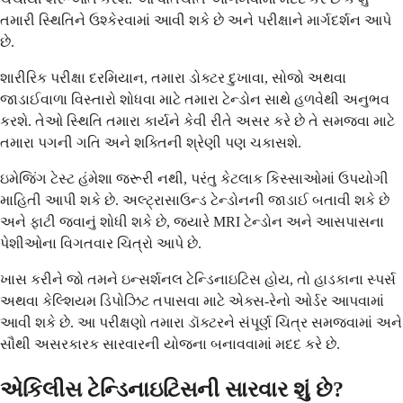
તમારી સ્થિતિને ઉશ્કેરવામાં આવી શકે છે અને પરીક્ષાને માર્ગદર્શન આપે
છે.
શારીરિક પરીક્ષા દરમિયાન, તમારા ડોક્ટર દુખાવા, સોજો અથવા
જાડાઈવાળા વિસ્તારો શોધવા માટે તમારા ટેન્ડોન સાથે હળવેથી અનુભવ
કરશે. તેઓ સ્થિતિ તમારા કાર્યને કેવી રીતે અસર કરે છે તે સમજવા માટે
તમારા પગની ગતિ અને શક્તિની શ્રેણી પણ ચકાસશે.
ઇમેજિંગ ટેસ્ટ હંમેશા જરૂરી નથી, પરંતુ કેટલાક કિસ્સાઓમાં ઉપયોગી
માહિતી આપી શકે છે. અલ્ટ્રાસાઉન્ડ ટેન્ડોનની જાડાઈ બતાવી શકે છે
અને ફાટી જવાનું શોધી શકે છે, જ્યારે MRI ટેન્ડોન અને આસપાસના
પેશીઓના વિગતવાર ચિત્રો આપે છે.
ખાસ કરીને જો તમને ઇન્સર્શનલ ટેન્ડિનાઇટિસ હોય, તો હાડકાના સ્પર્સ
અથવા કેલ્શિયમ ડિપોઝિટ તપાસવા માટે એક્સ-રેનો ઓર્ડર આપવામાં
આવી શકે છે. આ પરીક્ષણો તમારા ડૉક્ટરને સંપૂર્ણ ચિત્ર સમજવામાં અને
સૌથી અસરકારક સારવારની યોજના બનાવવામાં મદદ કરે છે.
એકિલીસ ટેન્ડિનાઇટિસની સારવાર શું છે?