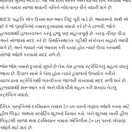
સારવાર મુખ્ય ભાગ છે. જો આ રીતો સતત અને યોગ્ય રીતે કરવામાં આવે
તો તે તમારા સાજા થવાની ગતિને નોંધપાત્ર રીતે વધારી શકે છે.
RICE પદ્ધતિ એક ઉત્તમ શરૂઆત બિંદુ પૂરી પાડે છે. આરામનો અર્થ એ
છે કે જે પ્રવૃત્તિઓ તમારા દુખાવામાં વધારો કરે છે તે ટાળવી, જોકે
હળવાશથી હલનચલન કરવું હજુ પણ મહત્વપૂર્ણ છે. બરફ તીવ્ર પીડા
અને સોજામાં મદદ કરે છે. સ્થિતિસ્થાપક પટ્ટીથી સંકોચન સહારો આપી
શકે છે, અને જ્યારે તમે આરામ કરી રહ્યા હોવ ત્યારે ઉંચા કરવાથી
સોજો ઓછો કરવામાં મદદ મળે છે.
જેમ જેમ તમારો દુખાવો સુધરે છે તેમ તેમ હળવા સ્ટ્રેચિંગનું મહત્વ વધતું
જાય છે. દિવાલ સામે કે બેઠા હોય ત્યારે ટુવાલનો ઉપયોગ કરીને
વાછરડાના સ્ટ્રેચિંગથી લવચીકતા જાળવી રાખવામાં મદદ મળી શકે છે.
હળવાશથી શરૂઆત કરો અને ધીમે ધીમે સહન કરી શકાય તેટલું
સ્ટ્રેચિંગ વધારો.
દૈનિક પ્રવૃત્તિઓ દરમિયાન તમારા ટેન્ડન પરનો તણાવ ઓછો કરવા માટે
હીલ લિફ્ટ અથવા સપોર્ટિવ શૂઝનો વિચાર કરો. બંને શૂઝમાં નાની હીલ
લિફ્ટથી સાજા થવા દરમિયાન તમારા એકિલીસ ટેન્ડન પરનો ખેંચાણ
ઓછો થઈ શકે છે.