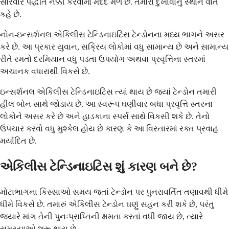
સારવાર પદ્ધતિ નક્કી કરવામાં મદદ મળે છે. તમારા દુખાવાનું સ્થાન વાત
કહે છે.
નોન-ઇન્સર્શનલ એકિલીસ ટેન્ડિનાઇટિસ ટેન્ડોનના મધ્ય ભાગને અસર
કરે છે. આ પ્રકાર યુવાન, સક્રિય લોકોમાં વધુ સામાન્ય છે અને સામાન્ય
રીતે રમતો દરમિયાન વધુ પડતા ઉપયોગ અથવા પ્રવૃત્તિના સ્તરમાં
અચાનક વધારાથી વિકસે છે.
ઇન્સર્શનલ એકિલીસ ટેન્ડિનાઇટિસ ત્યાં થાય છે જ્યાં ટેન્ડોન તમારી
હીલ બોન સાથે જોડાય છે. આ સ્વરૂપ ઘણીવાર બધા પ્રવૃત્તિ સ્તરના
લોકોને અસર કરે છે અને હાડકાના સ્પર્સ સાથે વિકસી શકે છે. તેનો
ઉપચાર કરવો વધુ મુશ્કેલ હોય છે કારણ કે આ વિસ્તારમાં રક્ત પ્રવાહ
મર્યાદિત છે.
એકિલીસ ટેન્ડિનાઇટિસ શું કારણ બને છે?
મોટાભાગના કિસ્સાઓ સમય જતાં ટેન્ડોન પર પુનરાવર્તિત તણાવથી ધીમે
ધીમે વિકસે છે. તમારું એકિલીસ ટેન્ડોન ઘણું સહન કરી શકે છે, પરંતુ
જ્યારે માંગ તેની પુનઃપ્રાપ્તિની ક્ષમતા કરતાં વધી જાય છે, ત્યારે
સમસ્યાઓ શરૂ થાય છે.