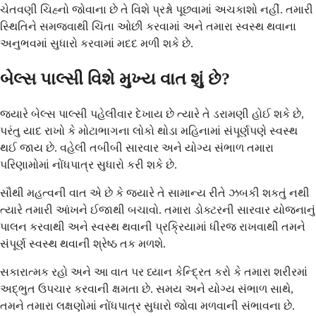
ચેતવણી ચિહ્નો જોવાના છે તે વિશે પ્રશ્નો પૂછવામાં અચકાશો નહીં. તમારી
સ્થિતિને સમજવાથી ચિંતા ઓછી કરવામાં અને તમારા સ્વસ્થ થવાના
અનુભવમાં સુધારો કરવામાં મદદ મળી શકે છે.
બેલ્સ પાલ્સી વિશે મુખ્ય વાત શું છે?
જ્યારે બેલ્સ પાલ્સી પહેલીવાર દેખાય છે ત્યારે તે ડરામણી હોઈ શકે છે,
પરંતુ યાદ રાખો કે મોટાભાગના લોકો થોડા મહિનામાં સંપૂર્ણપણે સ્વસ્થ
થઈ જાય છે. વહેલી તબીબી સારવાર અને યોગ્ય સંભાળ તમારા
પરિણામોમાં નોંધપાત્ર સુધારો કરી શકે છે.
સૌથી મહત્વની વાત એ છે કે જ્યારે તે સામાન્ય રીતે ઝબકી શકતું નથી
ત્યારે તમારી આંખને ઈજાથી બચાવો. તમારા ડોક્ટરની સારવાર યોજનાનું
પાલન કરવાથી અને સ્વસ્થ થવાની પ્રક્રિયામાં ધીરજ રાખવાથી તમને
સંપૂર્ણ સ્વસ્થ થવાની શ્રેષ્ઠ તક મળશે.
સકારાત્મક રહો અને આ વાત પર ધ્યાન કેન્દ્રિત કરો કે તમારા શરીરમાં
અદ્ભુત ઉપચાર કરવાની ક્ષમતા છે. સમય અને યોગ્ય સંભાળ સાથે,
તમને તમારા લક્ષણોમાં નોંધપાત્ર સુધારો જોવા મળવાની સંભાવના છે.