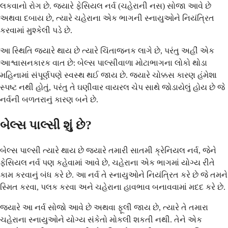
લકવાનો રોગ છે. જ્યારે ફેસિયલ નર્વ (ચહેરાની નસ) સોજા આવે છે
અથવા દબાય છે, ત્યારે ચહેરાના એક ભાગની સ્નાયુઓને નિયંત્રિત
કરવામાં મુશ્કેલી પડે છે.
આ સ્થિતિ જ્યારે થાય છે ત્યારે ચિંતાજનક લાગે છે, પરંતુ અહીં એક
આશ્વાસનકારક વાત છે: બેલ્સ પાલ્સીવાળા મોટાભાગના લોકો થોડા
મહિનામાં સંપૂર્ણપણે સ્વસ્થ થઈ જાય છે. જ્યારે ચોક્કસ કારણ હંમેશા
સ્પષ્ટ નથી હોતું, પરંતુ તે ઘણીવાર વાયરલ ચેપ સાથે જોડાયેલું હોય છે જે
નર્વની બળતરાનું કારણ બને છે.
બેલ્સ પાલ્સી શું છે?
બેલ્સ પાલ્સી ત્યારે થાય છે જ્યારે તમારી સાતમી ક્રેનિયલ નર્વ, જેને
ફેસિયલ નર્વ પણ કહેવામાં આવે છે, ચહેરાના એક ભાગમાં યોગ્ય રીતે
કામ કરવાનું બંધ કરે છે. આ નર્વ તે સ્નાયુઓને નિયંત્રિત કરે છે જે તમને
સ્મિત કરવા, પલક કરવા અને ચહેરાના હાવભાવ બનાવવામાં મદદ કરે છે.
જ્યારે આ નર્વ સોજો આવે છે અથવા ફૂલી જાય છે, ત્યારે તે તમારા
ચહેરાના સ્નાયુઓને યોગ્ય સંકેતો મોકલી શકતી નથી. તેને એક