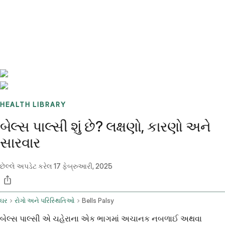
Benchmarks
Stories
FAQ
Sign up / Log in
HEALTH LIBRARY
બેલ્સ પાલ્સી શું છે? લક્ષણો, કારણો અને
સારવાર
છેલ્લે અપડેટ કરેલ
17 ફેબ્રુઆરી, 2025
ઘર
રોગો અને પરિસ્થિતિઓ
Bells Palsy
બેલ્સ પાલ્સી એ ચહેરાના એક ભાગમાં અચાનક નબળાઈ અથવા