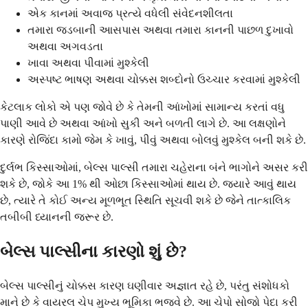
એક કાનમાં અવાજ પ્રત્યે વધેલી સંવેદનશીલતા
તમારા જડબાની આસપાસ અથવા તમારા કાનની પાછળ દુખાવો
અથવા અગવડતા
ખાવા અથવા પીવામાં મુશ્કેલી
અસ્પષ્ટ ભાષણ અથવા ચોક્કસ શબ્દોનો ઉચ્ચાર કરવામાં મુશ્કેલી
કેટલાક લોકો એ પણ જોવે છે કે તેમની આંખોમાં સામાન્ય કરતાં વધુ
પાણી આવે છે અથવા આંખો સુકી અને બળતી લાગે છે. આ લક્ષણોને
કારણે રોજિંદા કામો જેમ કે ખાવું, પીવું અથવા બોલવું મુશ્કેલ બની શકે છે.
દુર્લભ કિસ્સાઓમાં, બેલ્સ પાલ્સી તમારા ચહેરાના બંને ભાગોને અસર કરી
શકે છે, જોકે આ 1% થી ઓછા કિસ્સાઓમાં થાય છે. જ્યારે આવું થાય
છે, ત્યારે તે કોઈ અન્ય મૂળભૂત સ્થિતિ સૂચવી શકે છે જેને તાત્કાલિક
તબીબી ધ્યાનની જરૂર છે.
બેલ્સ પાલ્સીના કારણો શું છે?
બેલ્સ પાલ્સીનું ચોક્કસ કારણ ઘણીવાર અજ્ઞાત રહે છે, પરંતુ સંશોધકો
માને છે કે વાયરલ ચેપ મુખ્ય ભૂમિકા ભજવે છે. આ ચેપો સોજો પેદા કરી