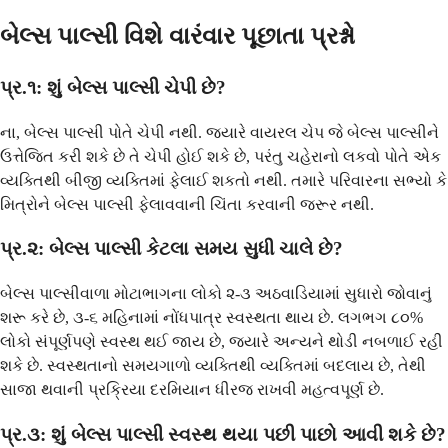
બેલ્સ પાલ્સી વિશે વારંવાર પૂછાતા પ્રશ્નો
પ્ર.૧: શું બેલ્સ પાલ્સી ચેપી છે?
ના, બેલ્સ પાલ્સી પોતે ચેપી નથી. જ્યારે વાયરલ ચેપ જે બેલ્સ પાલ્સીને
ઉત્તેજિત કરી શકે છે તે ચેપી હોઈ શકે છે, પરંતુ ચહેરાનો લકવો પોતે એક
વ્યક્તિથી બીજી વ્યક્તિમાં ફેલાઈ શકતો નથી. તમારે પરિવારના સભ્યો કે
મિત્રોને બેલ્સ પાલ્સી ફેલાવવાની ચિંતા કરવાની જરૂર નથી.
પ્ર.૨: બેલ્સ પાલ્સી કેટલા સમય સુધી ચાલે છે?
બેલ્સ પાલ્સીવાળા મોટાભાગના લોકો ૨-૩ અઠવાડિયામાં સુધારો જોવાનું
શરૂ કરે છે, ૩-૬ મહિનામાં નોંધપાત્ર સ્વસ્થતા થાય છે. લગભગ ૮૦%
લોકો સંપૂર્ણપણે સ્વસ્થ થઈ જાય છે, જ્યારે અન્યને થોડી નબળાઈ રહી
શકે છે. સ્વસ્થતાનો સમયગાળો વ્યક્તિથી વ્યક્તિમાં બદલાય છે, તેથી
સાજા થવાની પ્રક્રિયા દરમિયાન ધીરજ રાખવી મહત્વપૂર્ણ છે.
પ્ર.૩: શું બેલ્સ પાલ્સી સ્વસ્થ થયા પછી પાછો આવી શકે છે?