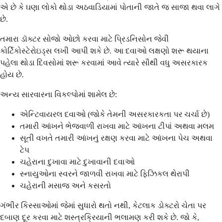
એ છે કે ઘણા લોકો થોડા અઠવાડિયામાં પોતાની જાતે જ સાજા થવા લાગે
છે.
તમારા ડૉક્ટર સોજો ઓછો કરવા માટે પ્રિડનિસોન જેવી
કોર્ટિકોસ્ટેરોઇડ્સ લખી આપી શકે છે. આ દવાઓ લક્ષણો શરૂ થયાના
પહેલા થોડા દિવસોમાં શરૂ કરવામાં આવે ત્યારે સૌથી વધુ અસરકારક
હોય છે.
અન્ય સારવારના વિકલ્પોમાં શામેલ છે:
એન્ટિવાયરલ દવાઓ (જોકે તેમની અસરકારકતા પર ચર્ચા છે)
તમારી આંખને ભેજવાળી રાખવા માટે આંખના ટીપાં અથવા મલમ
સૂતી વખતે તમારી આંખનું રક્ષણ કરવા માટે આંખના પેચ અથવા
ટેપ
ચહેરાના દુખાવા માટે દુખાવાની દવાઓ
સ્નાયુઓના સ્વરને જાળવી રાખવા માટે ફિઝિકલ થેરાપી
ચહેરાની મસાજ અને કસરતો
ગંભીર કિસ્સાઓમાં જેમાં સુધારો થતો નથી, કેટલાક ડોક્ટરો ચેતા પર
દબાણ દૂર કરવા માટે શસ્ત્રક્રિયાની ભલામણ કરી શકે છે. જો કે,