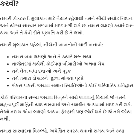
કરવી?
તમારી ડોક્ટરની મુલાકાત માટે તૈયાર રહેવાથી તમને સૌથી સચોટ નિદાન
અને યોગ્ય સારવાર મળવામાં મદદ મળી શકે છે. તમારા લક્ષણો ક્યારે શરૂ
થયા અને તે કેવી રીતે પ્રગતિ કરી છે તે લખો.
તમારી મુલાકાત પહેલાં, નીચેની બાબતોની યાદી બનાવો:
તમારા બધા લક્ષણો અને તે ક્યારે શરૂ થયા
તાજેતરમાં થયેલી કોઈપણ બીમારીઓ અથવા ચેપ
તમે લેતા બધા દવાઓ અને પૂરક
તમે તમારા ડોક્ટરને પૂછવા માંગતા પ્રશ્નો
બેલ્સ પાલ્સી અથવા સમાન સ્થિતિઓનો કોઈ પારિવારિક ઇતિહાસ
કોઈ પરિવારના સભ્ય અથવા મિત્રને સાથે લાવવાનું વિચારો જે તમને
મહત્વપૂર્ણ માહિતી યાદ રાખવામાં અને સમર્થન આપવામાં મદદ કરી શકે.
તેઓ કદાચ એવા લક્ષણો અથવા ફેરફારો પણ જોઈ શકે છે જે તમે જોયા
નથી.
તમારા સારવારના વિકલ્પો, અપેક્ષિત સ્વસ્થ થવાનો સમય અને કયા