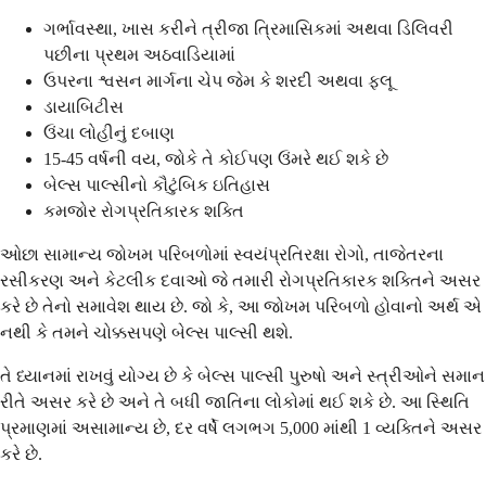
ગર્ભાવસ્થા, ખાસ કરીને ત્રીજા ત્રિમાસિકમાં અથવા ડિલિવરી
પછીના પ્રથમ અઠવાડિયામાં
ઉપરના શ્વસન માર્ગના ચેપ જેમ કે શરદી અથવા ફ્લૂ
ડાયાબિટીસ
ઉંચા લોહીનું દબાણ
15-45 વર્ષની વય, જોકે તે કોઈપણ ઉંમરે થઈ શકે છે
બેલ્સ પાલ્સીનો કૌટુંબિક ઇતિહાસ
કમજોર રોગપ્રતિકારક શક્તિ
ઓછા સામાન્ય જોખમ પરિબળોમાં સ્વયંપ્રતિરક્ષા રોગો, તાજેતરના
રસીકરણ અને કેટલીક દવાઓ જે તમારી રોગપ્રતિકારક શક્તિને અસર
કરે છે તેનો સમાવેશ થાય છે. જો કે, આ જોખમ પરિબળો હોવાનો અર્થ એ
નથી કે તમને ચોક્કસપણે બેલ્સ પાલ્સી થશે.
તે ધ્યાનમાં રાખવું યોગ્ય છે કે બેલ્સ પાલ્સી પુરુષો અને સ્ત્રીઓને સમાન
રીતે અસર કરે છે અને તે બધી જાતિના લોકોમાં થઈ શકે છે. આ સ્થિતિ
પ્રમાણમાં અસામાન્ય છે, દર વર્ષે લગભગ 5,000 માંથી 1 વ્યક્તિને અસર
કરે છે.