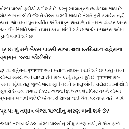
બેલ્સ પાલ્સી ફરીથી થઈ શકે છે, પરંતુ આ માત્ર ૧૦% કેસમાં થાય છે.
મોટાભાગના લોકો જેમને બેલ્સ પાલ્સી થાય છે તેમને ફરી ક્યારેય નહીં
થાય. જો તમને પુનરાવર્તિત એપિસોડ્સ થાય છે, તો તમારા ડોક્ટર અન્ય
અંતર્ગત સ્થિતિઓની તપાસ કરવા માંગી શકે છે જે ચેતા સમસ્યાઓમાં
ફાળો આપી શકે છે.
પ્ર.૪: શું મને બેલ્સ પાલ્સી સાજા થવા દરમિયાન ચહેરાના
व्यायाम કરવા જોઈએ?
હળવા ચહેરાના व्यायाम અને મસાજ મદદરૂપ થઈ શકે છે, પરંતુ તેમને
યોગ્ય સમયે અને યોગ્ય રીતે શરૂ કરવું મહત્વપૂર્ણ છે. व्यायाम શરૂ
કરતા પહેલા રાહ જુઓ જ્યાં સુધી તમને સ્નાયુઓની કાર્યક્ષમતામાં થોડો
સુધારો દેખાય. તમારા ડોક્ટર અથવા ફિઝિકલ થેરાપિસ્ટ તમને યોગ્ય
व्यायाम બતાવી શકે છે જે તમારી સાજા થતી ચેતા પર તાણ નહીં આવે.
પ્ર.૫: શું તણાવ બેલ્સ પાલ્સીનું કારણ બની શકે છે?
જ્યારે તણાવ એકલા બેલ્સ પાલ્સીનું સીધું કારણ નથી, તે એક ફાળો