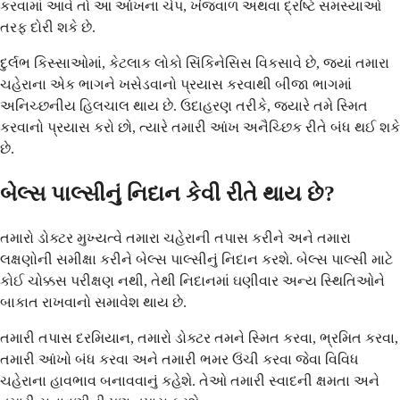
કરવામાં આવે તો આ આંખના ચેપ, ખંજવાળ અથવા દ્રષ્ટિ સમસ્યાઓ
તરફ દોરી શકે છે.
દુર્લભ કિસ્સાઓમાં, કેટલાક લોકો સિંકિનેસિસ વિકસાવે છે, જ્યાં તમારા
ચહેરાના એક ભાગને ખસેડવાનો પ્રયાસ કરવાથી બીજા ભાગમાં
અનિચ્છનીય હિલચાલ થાય છે. ઉદાહરણ તરીકે, જ્યારે તમે સ્મિત
કરવાનો પ્રયાસ કરો છો, ત્યારે તમારી આંખ અનૈચ્છિક રીતે બંધ થઈ શકે
છે.
બેલ્સ પાલ્સીનું નિદાન કેવી રીતે થાય છે?
તમારો ડોક્ટર મુખ્યત્વે તમારા ચહેરાની તપાસ કરીને અને તમારા
લક્ષણોની સમીક્ષા કરીને બેલ્સ પાલ્સીનું નિદાન કરશે. બેલ્સ પાલ્સી માટે
કોઈ ચોક્કસ પરીક્ષણ નથી, તેથી નિદાનમાં ઘણીવાર અન્ય સ્થિતિઓને
બાકાત રાખવાનો સમાવેશ થાય છે.
તમારી તપાસ દરમિયાન, તમારો ડોક્ટર તમને સ્મિત કરવા, ભ્રમિત કરવા,
તમારી આંખો બંધ કરવા અને તમારી ભમર ઉંચી કરવા જેવા વિવિધ
ચહેરાના હાવભાવ બનાવવાનું કહેશે. તેઓ તમારી સ્વાદની ક્ષમતા અને