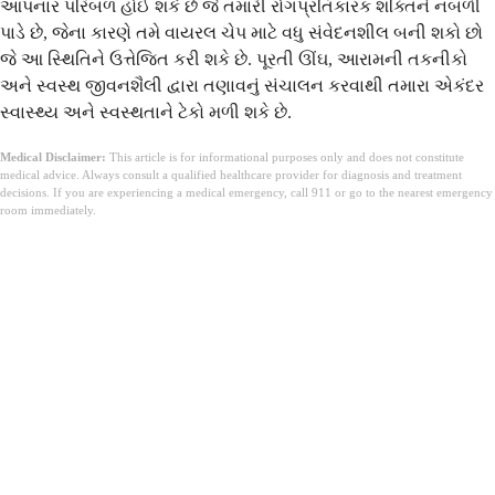
આપનાર પરિબળ હોઈ શકે છે જે તમારી રોગપ્રતિકારક શક્તિને નબળી
પાડે છે, જેના કારણે તમે વાયરલ ચેપ માટે વધુ સંવેદનશીલ બની શકો છો
જે આ સ્થિતિને ઉત્તેજિત કરી શકે છે. પૂરતી ઊંઘ, આરામની તકનીકો
અને સ્વસ્થ જીવનશૈલી દ્વારા તણાવનું સંચાલન કરવાથી તમારા એકંદર
સ્વાસ્થ્ય અને સ્વસ્થતાને ટેકો મળી શકે છે.
Medical Disclaimer:
This article is for informational purposes only and does not constitute
medical advice. Always consult a qualified healthcare provider for diagnosis and treatment
decisions. If you are experiencing a medical emergency, call 911 or go to the nearest emergency
room immediately.