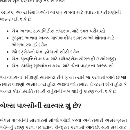
તમારી સુનાવણીની પણ તપાસ કરશે.
ક્યારેક, અન્ય સ્થિતિઓને બાકાત રાખવા માટે વધારાના પરીક્ષણોની
જરૂર પડી શકે છે:
ચેપ અથવા ડાયાબિટીસ તપાસવા માટે રક્ત પરીક્ષણો
ટ્યુમર અથવા અન્ય માળખાકીય સમસ્યાઓ શોધવા માટે
એમઆરઆઈ સ્કેન
જો સ્ટ્રોકનો શંકા હોય તો સીટી સ્કેન
ચેતા પ્રવૃત્તિને માપવા માટે ઇલેક્ટ્રોમાયોગ્રાફી (ઇએમજી)
ચેતા કાર્યનું મૂલ્યાંકન કરવા માટે ચેતા વાહકતા અભ્યાસો
આ વધારાના પરીક્ષણો સામાન્ય રીતે ફક્ત ત્યારે જ કરવામાં આવે છે જો
તમારા લક્ષણો અસામાન્ય હોય અથવા જો તમારા ડોક્ટરને શંકા હોય કે
અન્ય કોઈ સ્થિતિ તમારી ચહેરાની નબળાઈનું કારણ બની શકે છે.
બેલ્સ પાલ્સીની સારવાર શું છે?
બેલ્સ પાલ્સીની સારવારમાં સોજો ઓછો કરવા અને તમારી અસરગ્રસ્ત
આંખનું રક્ષણ કરવા પર ધ્યાન કેન્દ્રિત કરવામાં આવે છે. સારા સમાચાર