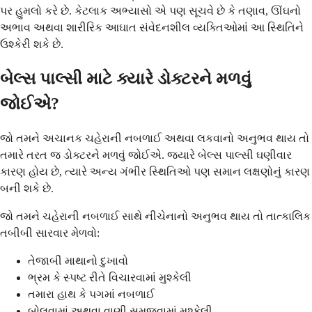
પર હુમલો કરે છે. કેટલાક અભ્યાસો એ પણ સૂચવે છે કે તણાવ, ઊંઘનો
અભાવ અથવા શારીરિક આઘાત સંવેદનશીલ વ્યક્તિઓમાં આ સ્થિતિને
ઉશ્કેરી શકે છે.
બેલ્સ પાલ્સી માટે ક્યારે ડોક્ટરને મળવું
જોઈએ?
જો તમને અચાનક ચહેરાની નબળાઈ અથવા લકવાનો અનુભવ થાય તો
તમારે તરત જ ડોક્ટરને મળવું જોઈએ. જ્યારે બેલ્સ પાલ્સી ઘણીવાર
કારણ હોય છે, ત્યારે અન્ય ગંભીર સ્થિતિઓ પણ સમાન લક્ષણોનું કારણ
બની શકે છે.
જો તમને ચહેરાની નબળાઈ સાથે નીચેનાનો અનુભવ થાય તો તાત્કાલિક
તબીબી સારવાર મેળવો:
તેજાબી માથાનો દુખાવો
ભ્રમ કે સ્પષ્ટ રીતે વિચારવામાં મુશ્કેલી
તમારા હાથ કે પગમાં નબળાઈ
બોલવામાં અથવા વાણી સમજવામાં મુશ્કેલી