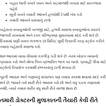
બહાર જતી વખતે પવન અને કાટમાળથી બચવા માટે સનગ્લાસ
પહેરો
સૂતી વખતે તમારી આંખને હળવેથી ટેપથી બંધ કરો
તમારી આંખને ઘસવાનું ટાળો
ચહેરાના સ્નાયુઓની કાળજી માટે, હળવી મસાજ સ્નાયુઓના સ્વરને
જાળવી રાખવામાં અને રક્ત પરિભ્રમણ સુધારવામાં મદદ કરી શકે છે.
દિવસમાં ઘણી વખત લગભગ 10 મિનિટ સુધી ઉપરની તરફ સ્ટ્રોક કરીને
તમારા ચહેરાની મસાજ કરો.
શરૂઆતમાં ખાવા-પીવામાં તકલીફ પડી શકે છે. નરમ ખોરાક ખાવાનો
પ્રયાસ કરો અને મોંના બિન-પ્રભાવિત ભાગ પર ચાવો. પ્રવાહી પીવા માટે
સ્ટ્રોનો ઉપયોગ કરવાથી છલકાવાનું ટાળી શકાય છે.
પૂરતી આરામ અને તણાવનું સંચાલન પણ તમારા સ્વસ્થ થવામાં મદદ કરી
શકે છે. જ્યારે તમે સારી રીતે આરામ કરો છો અને વધુ પડતા તણાવમાં
નથી, ત્યારે તમારું શરીર વધુ સારી રીતે સાજા થાય છે.
તમારી ડોક્ટરની મુલાકાતની તૈયારી કેવી રીતે