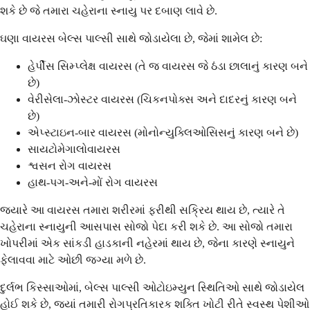
શકે છે જે તમારા ચહેરાના સ્નાયુ પર દબાણ લાવે છે.
ઘણા વાયરસ બેલ્સ પાલ્સી સાથે જોડાયેલા છે, જેમાં શામેલ છે:
હેર્પીસ સિમ્પ્લેક્ષ વાયરસ (તે જ વાયરસ જે ઠંડા છાલાનું કારણ બને
છે)
વેરીસેલા-ઝોસ્ટર વાયરસ (ચિકનપોક્સ અને દાદરનું કારણ બને
છે)
એપ્સ્ટાઇન-બાર વાયરસ (મોનોન્યુક્લિઓસિસનું કારણ બને છે)
સાયટોમેગાલોવાયરસ
શ્વસન રોગ વાયરસ
હાથ-પગ-અને-મોં રોગ વાયરસ
જ્યારે આ વાયરસ તમારા શરીરમાં ફરીથી સક્રિય થાય છે, ત્યારે તે
ચહેરાના સ્નાયુની આસપાસ સોજો પેદા કરી શકે છે. આ સોજો તમારા
ખોપરીમાં એક સાંકડી હાડકાની નહેરમાં થાય છે, જેના કારણે સ્નાયુને
ફેલાવવા માટે ઓછી જગ્યા મળે છે.
દુર્લભ કિસ્સાઓમાં, બેલ્સ પાલ્સી ઓટોઇમ્યુન સ્થિતિઓ સાથે જોડાયેલ
હોઈ શકે છે, જ્યાં તમારી રોગપ્રતિકારક શક્તિ ખોટી રીતે સ્વસ્થ પેશીઓ