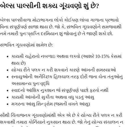
બેલ્સ પાલ્સીની શક્ય ગૂંચવણો શું છે?
બેલ્સ પાલ્સીવાળા મોટાભાગના લોકો કોઈપણ લાંબા ગાળાના પ્રભાવો
વિના સંપૂર્ણપણે સાજા થાય છે. જો કે, સંભવિત ગૂંચવણોને સમજવાથી
તમે તમારી પુનઃપ્રાપ્તિ દરમિયાન શું જોવાનું છે તે જાણી શકો છો.
સંભવિત ગૂંચવણોમાં શામેલ છે:
કાયમી ચહેરાનો નબળાઇ અથવા લકવો (આશરે 10-15% કેસમાં
થાય છે)
યોગ્ય રીતે પલક ન કરી શકવાને કારણે આંખની સમસ્યાઓ
સ્નાયુઓની અનૈચ્છિક હિલચાલ તરફ દોરી જતા ચેતા તંતુઓનું
અસામાન્ય પુનઃવૃદ્ધિ
સ્વાદનો આંશિક નુકશાન જે સંપૂર્ણપણે પાછો ફરતો નથી
કાયમી આંખોની સુકીતા અથવા વધુ પડતું આંસુ
મગરના આંસુ સિન્ડ્રોમ (જમતી વખતે આંસુ)
સૌથી ચિંતાજનક ગૂંચવણોમાંથી એક એ છે કે યોગ્ય રીતે પલક ન કરી
શકવાથી તમારા કોર્નિયાને નુકસાન થાય છે. જો તેનું યોગ્ય સંચાલન ન