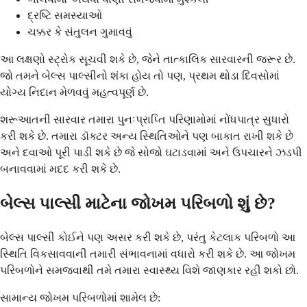
દ્રષ્ટિ સમસ્યાઓ
ચક્કર કે સંતુલન ગુમાવવું
આ લક્ષણો સ્ટ્રોક સૂચવી શકે છે, જેને તાત્કાલિક સારવારની જરૂર છે.
જો તમને બેલ્સ પાલ્સીનો શંકા હોય તો પણ, પ્રથમ થોડા દિવસોમાં
યોગ્ય નિદાન મેળવવું મહત્વપૂર્ણ છે.
શરૂઆતની સારવાર તમારા પુનઃપ્રાપ્તિ પરિણામોમાં નોંધપાત્ર સુધારો
કરી શકે છે. તમારા ડૉક્ટર અન્ય સ્થિતિઓને પણ બાકાત રાખી શકે છે
અને દવાઓ પૂરી પાડી શકે છે જે સોજો ઘટાડવામાં અને ઉપચારને ઝડપી
બનાવવામાં મદદ કરી શકે છે.
બેલ્સ પાલ્સી માટેના જોખમ પરિબળો શું છે?
બેલ્સ પાલ્સી કોઈને પણ અસર કરી શકે છે, પરંતુ કેટલાક પરિબળો આ
સ્થિતિ વિકસાવવાની તમારી સંભાવનામાં વધારો કરી શકે છે. આ જોખમ
પરિબળોને સમજવાથી તમે તમારા સ્વાસ્થ્ય વિશે જાણકાર રહી શકો છો.
સામાન્ય જોખમ પરિબળોમાં શામેલ છે: