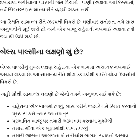
દબાયેલા બગીચાના પાઇપની જેમ વિચારો - પાણી (અથવા આ કિસ્સામાં,
નર્વ સિગ્નલ્સ) સામાન્ય રીતે વહેંચી શકતા નથી.
આ સ્થિતિ સામાન્ય રીતે ઝડપથી વિકસે છે, ઘણીવાર રાતોરાત. તમે સારું
અનુભવીને સૂઈ શકો છો અને એક બાજુ ચહેરાની નબળાઈ અથવા ઢળી
જવાથી ઉઠી શકો છો.
બેલ્સ પાલ્સીના લક્ષણો શું છે?
બેલ્સ પાલ્સીનું મુખ્ય લક્ષણ ચહેરાના એક ભાગમાં અચાનક નબળાઈ
અથવા લકવા છે. આ સામાન્ય રીતે થોડા કલાકોથી લઈને થોડા દિવસોમાં
વિકસે છે.
અહીં સૌથી સામાન્ય લક્ષણો છે જેનો તમને અનુભવ થઈ શકે છે:
ચહેરાના એક ભાગમાં ઢળવું, ખાસ કરીને જ્યારે તમે સ્મિત કરવાનો
પ્રયાસ કરો ત્યારે ધ્યાનપાત્ર
પ્રભાવિત બાજુ પર તમારી આંખ બંધ કરવામાં મુશ્કેલી
તમારા મોંના એક ખૂણામાંથી લાળ ટપકવું
તમારી જીભના આગળના બે તૃતીયાંશ ભાગમાં સ્વાદનો અભાવ