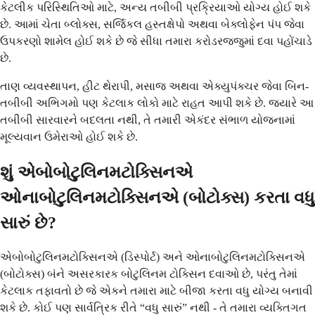
કેટલીક પરિસ્થિતિઓ માટે, અન્ય તબીબી પ્રક્રિયાઓ યોગ્ય હોઈ શકે
છે. આમાં ચેતા બ્લોક્સ, સર્જિકલ હસ્તક્ષેપો અથવા બેક્લોફેન પંપ જેવા
ઉપકરણો શામેલ હોઈ શકે છે જે સીધા તમારા કરોડરજ્જુમાં દવા પહોંચાડે
છે.
તાણ વ્યવસ્થાપન, હીટ થેરાપી, મસાજ અથવા એક્યુપંક્ચર જેવા બિન-
તબીબી અભિગમો પણ કેટલાક લોકો માટે રાહત આપી શકે છે. જ્યારે આ
તબીબી સારવારને બદલતા નથી, તે તમારી એકંદર સંભાળ યોજનામાં
મૂલ્યવાન ઉમેરાઓ હોઈ શકે છે.
શું એબોબોટુલિનમટોક્સિનએ
ઓનાબોટુલિનમટોક્સિનએ (બોટોક્સ) કરતા વધુ
સારું છે?
એબોબોટુલિનમટોક્સિનએ (ડિસ્પોર્ટ) અને ઓનાબોટુલિનમટોક્સિનએ
(બોટોક્સ) બંને અસરકારક બોટુલિનમ ટોક્સિન દવાઓ છે, પરંતુ તેમાં
કેટલાક તફાવતો છે જે એકને તમારા માટે બીજા કરતા વધુ યોગ્ય બનાવી
શકે છે. કોઈ પણ સાર્વત્રિક રીતે “વધુ સારું” નથી - તે તમારા વ્યક્તિગત