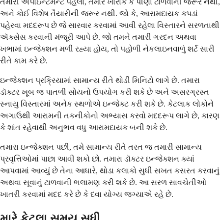
તમારી એપોઇન્ટમેન્ટ પહેલાં, તમારે ખોરાક કે પીણાં ટાળવાની જરૂર નથી,
અને કોઈ વિશેષ તૈયારીની જરૂર નથી. જો કે, આરામદાયક કપડાં
પહેરવા મદદરૂપ છે જે સારવાર કરવામાં આવી રહેલા વિસ્તારને સરળતાથી
ઍક્સેસ કરવાની મંજૂરી આપે છે. જો તમને તમારી ગરદન અથવા
ખભામાં ઇન્જેક્શન મળી રહ્યા હોય, તો પહોળી નેકલાઇનવાળું શર્ટ સારી
રીતે કામ કરે છે.
ઇન્જેક્શન પ્રક્રિયામાં સામાન્ય રીતે થોડી મિનિટો લાગે છે. તમારા
ડૉક્ટર ખૂબ જ પાતળી સોયનો ઉપયોગ કરી શકે છે અને અસરગ્રસ્ત
સ્નાયુ વિસ્તારમાં અનેક સ્થળોએ ઇન્જેક્ટ કરી શકે છે. કેટલાક લોકોને
અગાઉથી આરામની તકનીકોનો અભ્યાસ કરવો મદદરૂપ લાગે છે, કારણ
કે શાંત રહેવાથી અનુભવ વધુ આરામદાયક બની શકે છે.
તમારા ઇન્જેક્શન પછી, તમે સામાન્ય રીતે તરત જ તમારી સામાન્ય
પ્રવૃત્તિઓમાં પાછા આવી શકો છો. તમારા ડૉક્ટર ઇન્જેક્શન ક્યાં
આપવામાં આવ્યું છે તેના આધારે, થોડા કલાકો સુધી સખત કસરત કરવાનું
અથવા સૂવાનું ટાળવાની ભલામણ કરી શકે છે. આ સરળ સાવચેતીઓ
ખાતરી કરવામાં મદદ કરે છે કે દવા યોગ્ય જગ્યાએ રહે છે.
મારે કેટલા સમય સુધી