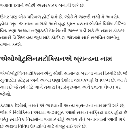
અથવા દવાને ઓછી અસરકારક બનાવી શકે છે.
ઉંમર પણ એક પરિબળ હોઈ શકે છે, જોકે તે જરૂરી નથી કે અવરોધ
હોય. ખૂબ જ નાના બાળકો અને વૃદ્ધ પુખ્ત વયના લોકોને વિશેષ ડોઝિંગ
વિચારણા અથવા નજીકથી દેખરેખની જરૂર પડી શકે છે. તમારા ડૉક્ટર
તમારી વિશિષ્ટ વય જૂથ માટે કોઈપણ જોખમો સામે સંભવિત લાભોનું
વજન કરશે.
એબોબોટુલિનમટોક્સિનએ બ્રાન્ડના નામ
એબોબોટુલિનમટોક્સિનએનું સૌથી સામાન્ય બ્રાન્ડ નામ ડિસ્પોર્ટ છે, જે
યુનાઇટેડ સ્ટેટ્સ અને અન્ય ઘણા દેશોમાં વ્યાપકપણે ઉપલબ્ધ છે. આ તે
નામ છે જે તમે મોટે ભાગે તમારા પ્રિસ્ક્રિપ્શન અને દવાના લેબલ પર
જોશો.
કેટલાક દેશોમાં, તમને એ જ દવાની અન્ય બ્રાન્ડના નામ મળી શકે છે,
જેમ કે રિલોક્સિન અથવા અઝાલુર. આમાં સમાન સક્રિય ઘટક હોય છે
પરંતુ સ્થાનિક નિયમોના આધારે થોડું અલગ રીતે બનાવવામાં આવી શકે
છે અથવા વિવિધ ઉપયોગો માટે મંજૂર થઈ શકે છે.