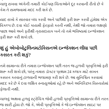
ચાલુ રાખવા અંગેની તમારી કોઈપણ ચિંતાઓને દૂર કરવાની રીતો છે કે
કેમ તે સમજવામાં મદદ કરી શકે છે.
યાદ રાખો કે સારવાર બંધ કરવી અને પછીથી ફરી શરૂ કરવી હંમેશા એક
વિકલ્પ છે. દવા કોઈ કાયમી ફેરફારો કરતી નથી, તેથી જો તમારા લક્ષણો
પાછા આવે અને ફરીથી ત્રાસદાયક બને તો તમે ભવિષ્યમાં ઇન્જેક્શન
ફરી શરૂ કરી શકો છો.
શું હું એબોબોટુલિનમટોક્સિનએ ઇન્જેક્શન લીધા પછી
કસરત કરી શકું?
તમે સામાન્ય રીતે તમારા ઇન્જેક્શન પછી તરત જ હળવી પ્રવૃત્તિઓ ફરી
શરૂ કરી શકો છો, પરંતુ તમારા ડૉક્ટર પ્રથમ 24 કલાક માટે સખત
કસરત કરવાનું ટાળવાની ભલામણ કરી શકે છે. આ સુનિશ્ચિત કરવામાં
મદદ કરે છે કે દવા લક્ષિત સ્નાયુઓમાં રહે છે અને અનિચ્છિત વિસ્તારોમાં
ફેલાતી નથી.
ચાલવું અથવા હળવું સ્ટ્રેચિંગ જેવી હળવી પ્રવૃત્તિઓ સામાન્ય રીતે તરત
જ સારી હોય છે. જો કે, એવી પ્રવૃત્તિઓ કે જે ઇન્જેક્શન સાઇટ પર