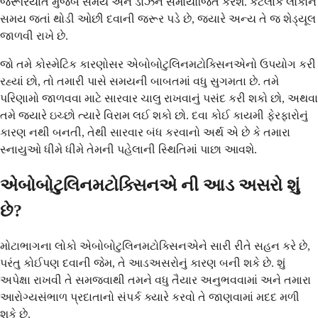
જરૂરિયાત મુજબ સમય અને ડોઝને સમાયોજિત કરશે. કેટલાક લોકોને
સમય જતાં થોડી ઓછી દવાની જરૂર પડે છે, જ્યારે અન્ય તે જ શેડ્યૂલ
જાળવી રાખે છે.
જો તમે કોસ્મેટિક કારણોસર એબોબોટુલિનમટોક્સિનએનો ઉપયોગ કરી
રહ્યાં છો, તો તમારી પાસે સમયની બાબતમાં વધુ સુગમતા છે. તમે
પરિણામો જાળવવા માટે સારવાર ચાલુ રાખવાનું પસંદ કરી શકો છો, અથવા
તમે જ્યારે ઇચ્છો ત્યારે વિરામ લઈ શકો છો. દવા કોઈ કાયમી ફેરફારોનું
કારણ નથી બનતી, તેથી સારવાર બંધ કરવાનો અર્થ એ છે કે તમારા
સ્નાયુઓ ધીમે ધીમે તેમની પહેલાની સ્થિતિમાં પાછા આવશે.
એબોબોટુલિનમટોક્સિનએ ની આડ અસરો શું
છે?
મોટાભાગના લોકો એબોબોટુલિનમટોક્સિનએને સારી રીતે સહન કરે છે,
પરંતુ કોઈપણ દવાની જેમ, તે આડઅસરોનું કારણ બની શકે છે. શું
અપેક્ષા રાખવી તે સમજવાથી તમને વધુ તૈયાર અનુભવવામાં અને તમારા
આરોગ્યસંભાળ પ્રદાતાનો સંપર્ક ક્યારે કરવો તે જાણવામાં મદદ મળી
શકે છે.