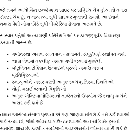
જો તમને આયોજિત ઇન્જેક્શન સાઇટ પર સક્રિય ચેપ હોય, તો તમારા
ડૉક્ટર ચેપ દૂર ન થાય ત્યાં સુધી સારવાર મુલતવી રાખશે. આ દવાને
તમારા પેશીઓમાં ઊંડે સુધી બેક્ટેરિયા ફેલાતા અટકાવે છે.
સારવાર પહેલાં અન્ય ઘણી પરિસ્થિતિઓ પર કાળજીપૂર્વક વિચારણા
કરવાની જરૂર છે:
ગર્ભાવસ્થા અથવા સ્તનપાન - સલામતી સંપૂર્ણપણે સ્થાપિત નથી
શ્વાસ લેવામાં તકલીફ અથવા ગળી જવામાં મુશ્કેલી
બોટુલિનમ ટોક્સિન ઉત્પાદનો પ્રત્યે અગાઉ ખરાબ
પ્રતિક્રિયાઓ
સ્નાયુઓને અસર કરતી અમુક સ્વયંપ્રતિરક્ષા સ્થિતિઓ
લોહી ગંઠાઈ જવાની વિકૃતિઓ
અમુક એન્ટિબાયોટિક્સનો તાજેતરનો ઉપયોગ જે સ્નાયુ કાર્યને
અસર કરી શકે છે
તમારા આરોગ્યસંભાળ પ્રદાતા એ પણ જાણવા માંગશે કે તમે કઈ દવાઓ
લઈ રહ્યા છો, જેમાં ઓવર-ધ-કાઉન્ટર દવાઓ અને સપ્લિમેન્ટ્સનો
સમાવેશ થાય છે. કેટલીક સંયોજનો આડઅસરોનું જોખમ વધારી શકે છે