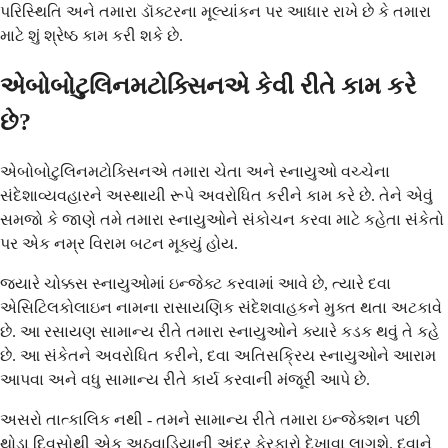
પરિસ્થિતિ અને તમારા ડૉક્ટરના મૂલ્યાંકન પર આધાર રાખે છે કે તમારા
માટે શું શ્રેષ્ઠ કામ કરી શકે છે.
એબોબોટુલિનમટોક્સિનએ કેવી રીતે કામ કરે
છે?
એબોબોટુલિનમટોક્સિનએ તમારા ચેતા અને સ્નાયુઓ વચ્ચેના
સંદેશાવ્યવહારને અસ્થાયી રૂપે અવરોધિત કરીને કામ કરે છે. તેને એવું
સમજો કે જાણે તમે તમારા સ્નાયુઓને સંકોચન કરવા માટે કહેતા સંકેતો
પર એક નમ્ર વિરામ બટન મૂક્યું હોય.
જ્યારે ચોક્કસ સ્નાયુઓમાં ઇન્જેક્ટ કરવામાં આવે છે, ત્યારે દવા
એસિટિલકોલાઇન નામના રાસાયણિક સંદેશવાહકને મુક્ત થતા અટકાવે
છે. આ રસાયણ સામાન્ય રીતે તમારા સ્નાયુઓને ક્યારે કડક થવું તે કહે
છે. આ સંકેતને અવરોધિત કરીને, દવા અતિસક્રિય સ્નાયુઓને આરામ
આપવા અને વધુ સામાન્ય રીતે કાર્ય કરવાની મંજૂરી આપે છે.
અસરો તાત્કાલિક નથી - તમને સામાન્ય રીતે તમારા ઇન્જેક્શન પછી
થોડા દિવસોથી એક અઠવાડિયાની અંદર ફેરફારો દેખાવા લાગશે. દવાને