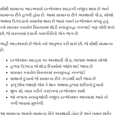
સૌથી સામાન્ય આડઅસરો ઇન્જેક્શન સાઇટની નજીક થાય છે અને
સામાન્ય રીતે હળવી હોય છે. આમાં સામાન્ય રીતે અસ્થાયી પીડા, સોજો
અથવા ઉઝરડાનો સમાવેશ થાય છે જ્યાં તમને ઇન્જેક્શન મળ્યું હતું.
તમે સારવાર કરાયેલ વિસ્તારમાં થોડી સ્નાયુબદ્ધ નબળાઈ પણ નોંધી શકો
છો, જે વાસ્તવમાં દવાની કામગીરીનો એક ભાગ છે.
અહીં આડઅસરો છે જેનો તમે અનુભવ કરી શકો છો, જે સૌથી સામાન્ય
છે:
ઇન્જેક્શન સાઇટ્સ પર અસ્થાયી પીડા, લાલાશ અથવા સોજો
હળવા ઉઝરડા જે થોડા દિવસોમાં ઓછા થઈ જાય છે
સારવાર કરાયેલ વિસ્તારમાં સ્નાયુબદ્ધ નબળાઈ
માથાનો દુખાવો જે સામાન્ય રીતે ઝડપથી મટી જાય છે
ફ્લૂ જેવા લક્ષણો જેમ કે થાક અથવા હળવા શરીરનો દુખાવો
શુષ્ક મોં, ખાસ કરીને ગરદનના ઇન્જેક્શન સાથે
જો ગળાના સ્નાયુઓની નજીક ઇન્જેક્શન આપવામાં આવે તો
ગળી જવામાં મુશ્કેલી
આ સામાન્ય અસરો સામાન્ય રીતે અસ્થાયી હોય છે અને તમારું શરીર