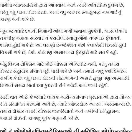
પામેલા વ્યાવસાયિકો દ્વારા આપવામાં આવે ત્યારે ઓવરડોઝ દુર્લભ છે,
પરંતુ વધુ પડતા ડોઝ ઇરાદા કરતાં વધુ વ્યાપક સ્નાયુબદ્ધ નબળાઈનું
કારણ બની શકે છે.
ખૂબ જ વધારે દવાની નિશાનીઓમાં ગળી જવામાં મુશ્કેલી, શ્વાસ લેવામાં
તકલીફ અથવા સારવાર ન કરાયેલા સ્નાયુઓમાં નબળાઈ ફેલાવવી
શામેલ હોઈ શકે છે. આ લક્ષણો ઇન્જેક્શન પછી કલાકોથી દિવસો સુધી
વિકસી શકે છે, તેથી કોઈપણ અસામાન્ય ફેરફારો માટે સતર્ક રહો.
બોટુલિનમ ટોક્સિન માટે કોઈ ચોક્કસ એન્ટિડોટ નથી, પરંતુ તમારા
ડૉક્ટર સહાયક સંભાળ પૂરી પાડી શકે છે અને તમારી નજીકથી દેખરેખ
રાખી શકે છે. વધુ પડતા ડોઝની મોટાભાગની અસરો હજી પણ અસ્થાયી
છે અને સમય જતાં દવા કુદરતી રીતે ઓછી થતાં જતી રહેશે.
સારી વાત એ છે કે જ્યારે લાયક આરોગ્યસંભાળ પ્રદાતાઓ દ્વારા યોગ્ય
રીતે સંચાલિત કરવામાં આવે છે, ત્યારે ઓવરડોઝ અત્યંત અસામાન્ય છે.
તમારા ડૉક્ટર તમારી ચોક્કસ જરૂરિયાતો અને તબીબી ઇતિહાસના
આધારે ડોઝની કાળજીપૂર્વક ગણતરી કરે છે.
જો હું એબોબોટુલિનમટોક્સિનએ ની સુનિશ્ચિત એપોઇન્ટમેન્ટ