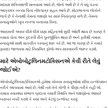
મધ્યમ શક્તિશાળી માનવામાં આવે છે, જેનો અર્થ છે કે તે વધુ પડતા
આક્રમક બન્યા વિના નોંધપાત્ર રાહત આપે છે. મોટાભાગના લોકોને
લાગે છે કે તેનાથી તેમના લક્ષણો પર સારું નિયંત્રણ મળે છે, તેમના
સ્નાયુઓને ખૂબ નબળા બનાવ્યા વિના.
આરામની અસર ધીમે ધીમે ઘણા મહિનાઓ સુધી ઓછી થાય છે કારણ કે
તમારા ચેતા અંત કુદરતી રીતે પુનર્જીવિત થાય છે અને ફરીથી તમારા
સ્નાયુઓ સાથે વાતચીત કરવાનું શરૂ કરે છે. આ જ કારણ છે કે તમારે
ફાયદા જાળવવા માટે નિયમિત ફોલો-અપ સારવારની જરૂર પડશે.
મારે એબોબોટુલિનમટોક્સિનએ કેવી રીતે લેવું
જોઈએ?
એબોબોટુલિનમટોક્સિનએ હંમેશા ચોક્કસ સ્નાયુઓમાં સીધા ઇન્જેક્શન
તરીકે આપવામાં આવે છે, તેથી તમે તેને ગોળી કે પીણા તરીકે નહીં લો.
તમારા સ્વાસ્થ્ય સંભાળ પ્રદાતા તમારી સ્થિતિ અને લક્ષણોના આધારે
બરાબર નક્કી કરશે કે ક્યાં અને કેટલું ઇન્જેક્ટ કરવું.