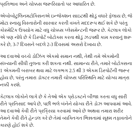
પ્રતિભાવ અને ચોક્કસ જરૂરિયાતો પર આધારિત છે.
એબોબોટુલિનમટોક્સિનએ ઇન્જેક્શન સાઇટથી થોડું વધારે ફેલાય છે, જે
મોટા સ્નાયુ વિસ્તારોની સારવાર કરતી વખતે મદદરૂપ થઈ શકે છે પરંતુ
કોસ્મેટિક ઉપયોગ માટે વધુ ચોક્કસ પ્લેસમેન્ટની જરૂર છે. કેટલાક લોકો
એ પણ નોંધે છે કે ડિસ્પોર્ટ બોટોક્સ કરતા થોડું ઝડપથી કામ કરવાનું શરૂ
કરે છે, 3-7 દિવસને બદલે 2-3 દિવસમાં અસરો દેખાય છે.
આ દવાઓ વચ્ચે ડોઝિંગ એકમો સમાન નથી, તેથી તમે એકમોની
સંખ્યાની સીધી તુલના કરી શકતા નથી. સામાન્ય રીતે, તમારે બોટોક્સના
1 એકમની બરાબર થવા માટે લગભગ 2.5 થી 3 એકમ ડિસ્પોર્ટની જરૂર
હોય છે, પરંતુ તમારા ડૉક્ટર તમારી ચોક્કસ પરિસ્થિતિ માટે યોગ્ય માત્રા
નક્કી કરશે.
કેટલાક લોકોને લાગે છે કે તેઓ એક પ્રોડક્ટને બીજા કરતા વધુ સારી
રીતે પ્રતિસાદ આપે છે, પછી ભલે બંનેને યોગ્ય રીતે ડોઝ આપવામાં આવે.
આ દવાઓ કેવી રીતે પ્રક્રિયા કરવામાં આવે છે અથવા તમારા શરીર
તેમને કેવી રીતે હેન્ડલ કરે છે તેમાં વ્યક્તિગત ભિન્નતામાં સૂક્ષ્મ તફાવતોને
કારણે હોઈ શકે છે.