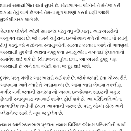
દવામાં સમાયોજિત થતાં સુધરે છે. મોટાભાગના લોકોને તે મેનેજ કરી
શકાય તેવું લાગે છે અને તેમના મૂળ લક્ષણો કરતાં ઘણી ઓછી
મુશ્કેલીકારક લાગે છે.
કેટલાક લોકોને ઓછી સામાન્ય પરંતુ વધુ નોંધપાત્ર આડઅસરોનો
અનુભવ થાય છે. જો તમને ચહેરાના ઇન્જેક્શન મળે તો આમાં પોપચાંનું
ઢીલું પડવું, જો ગરદનના સ્નાયુઓની સારવાર કરવામાં આવે તો ભાષણમાં
અસ્થાયી મુશ્કેલી અથવા નજીકના સ્નાયુઓમાં નબળાઈ ફેલાવવાનો
સમાવેશ થઈ શકે છે. ચિંતાજનક હોવા છતાં, આ અસરો હજી પણ
અસ્થાયી છે અને દવા ઓછી થતાં જ દૂર થઈ જશે.
દુર્લભ પરંતુ ગંભીર આડઅસરો થઈ શકે છે, જોકે જ્યારે દવા યોગ્ય રીતે
આપવામાં આવે ત્યારે તે અસામાન્ય છે. આમાં શ્વાસ લેવામાં તકલીફ,
ગંભીર ગળી જવાની સમસ્યાઓ અથવા ઇન્જેક્શન સાઇટની બહાર
ફેલાતી સ્નાયુબદ્ધ નબળાઈ શામેલ હોઈ શકે છે. આ પરિસ્થિતિઓમાં
તાત્કાલિક તબીબી ધ્યાન આપવાની જરૂર છે, પરંતુ યોગ્ય ડોઝ અને
પ્લેસમેન્ટ સાથે તે ખૂબ જ દુર્લભ છે.
તમારા આરોગ્યસંભાળ પ્રદાતા તમારા વિશિષ્ટ જોખમ પરિબળોની ચર્ચા