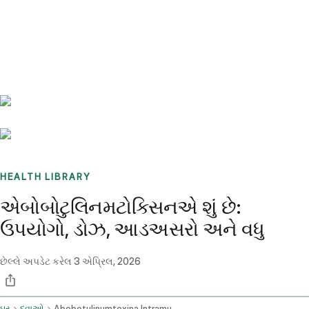
Benchmarks
Stories
FAQ
Sign up / Log in
HEALTH LIBRARY
એબોબોટુલિનમટોક્સિનએ શું છે:
ઉપયોગો, ડોઝ, આડઅસરો અને વધુ
છેલ્લે અપડેટ કરેલ
3 એપ્રિલ, 2026
ઘર
દવાઓ
Abobotulinumtoxina Intramuscular Route