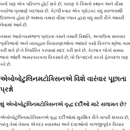
ખર્ચ પણ એક પરિબળ હોઈ શકે છે, કારણ કે કિંમતો સ્થાન અને વીમા
કવરેજ પ્રમાણે બદલાય છે. કેટલીકવાર એક પ્રોડક્ટ વધુ સરળતાથી
ઉપલબ્ધ હોય છે અથવા તમારા વીમા પ્લાન દ્વારા વધુ સારી રીતે આવરી
લેવામાં આવે છે.
તમારા આરોગ્યસંભાળ પ્રદાતા તમને તમારી સ્થિતિ, અગાઉના સારવાર
પ્રતિભાવો અને વ્યવહારુ વિચારણાઓના આધારે કયો વિકલ્પ શ્રેષ્ઠ કામ
કરી શકે છે તે નિર્ધારિત કરવામાં મદદ કરી શકે છે. કેટલાક લોકો સમય
જતાં ઓછી અસરકારકતા વિકસાવે છે, તો ઉત્પાદનો વચ્ચે ફેરબદલ પણ
કરે છે.
એબોબોટુલિનમટોક્સિનએ વિશે વારંવાર પૂછાતા
પ્રશ્નો
શું એબોબોટુલિનમટોક્સિનએ વૃદ્ધ દર્દીઓ માટે સલામત છે?
એબોબોટુલિનમટોક્સિનએ વૃદ્ધ દર્દીઓમાં સુરક્ષિત રીતે વાપરી શકાય છે,
પરંતુ તેમાં તેમના એકંદર સ્વાસ્થ્ય અને દવાઓનો કાળજીપૂર્વક વિચાર