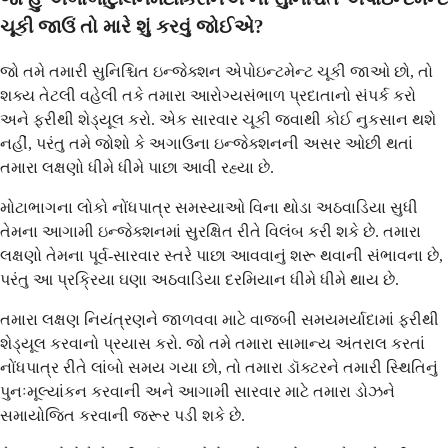
ચૂકી જાઉં તો મારે શું કરવું જોઈએ?
જો તમે તમારી સુનિશ્ચિત ઇન્જેક્શન એપોઇન્ટમેન્ટ ચૂકી જાઓ છો, તો
શક્ય તેટલી વહેલી તકે તમારા આરોગ્યસંભાળ પ્રદાતાનો સંપર્ક કરો
અને ફરીથી શેડ્યૂલ કરો. એક સારવાર ચૂકી જવાથી કોઈ નુકસાન થશે
નહીં, પરંતુ તમે જોશો કે અગાઉના ઇન્જેક્શનની અસર ઓછી થતાં
તમારા લક્ષણો ધીમે ધીમે પાછા આવી રહ્યા છે.
મોટાભાગના લોકો નોંધપાત્ર સમસ્યાઓ વિના થોડા અઠવાડિયા સુધી
તેમના આગામી ઇન્જેક્શનમાં સુરક્ષિત રીતે વિલંબ કરી શકે છે. તમારા
લક્ષણો તેમના પૂર્વ-સારવાર સ્તરે પાછા આવવાનું શરૂ થવાની સંભાવના છે,
પરંતુ આ પ્રક્રિયા ઘણા અઠવાડિયા દરમિયાન ધીમે ધીમે થાય છે.
તમારા લક્ષણ નિયંત્રણને જાળવવા માટે વાજબી સમયમર્યાદામાં ફરીથી
શેડ્યૂલ કરવાનો પ્રયાસ કરો. જો તમે તમારા સામાન્ય અંતરાલ કરતાં
નોંધપાત્ર રીતે લાંબો સમય ગયા છો, તો તમારા ડૉક્ટરને તમારી સ્થિતિનું
પુનઃમૂલ્યાંકન કરવાની અને આગામી સારવાર માટે તમારા ડોઝને
સમાયોજિત કરવાની જરૂર પડી શકે છે.