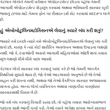
કેટલાક લોકોને તેમની વર્તમાન એપોઇન્ટમેન્ટ છોડતા પહેલા તેમની
આગામી એપોઇન્ટમેન્ટ શેડ્યૂલ કરવામાં અથવા ભવિષ્યની સારવાર ચૂકી
જવાનું ટાળવા માટે તેમના ફોન પર રીમાઇન્ડર્સ સેટ કરવામાં મદદરૂપ લાગે
છે.
હું એબોબોટુલિનમટોક્સિનએ લેવાનું ક્યારે બંધ કરી શકું?
જ્યારે તમે ઇચ્છો ત્યારે તમે એબોબોટુલિનમટોક્સિનએ લેવાનું બંધ કરી
શકો છો, કારણ કે ત્યાં કોઈ શારીરિક અવલંબન અથવા ઉપાડના લક્ષણો
નથી. જો કે, દવાઓની અસરો આગામી મહિનાઓમાં ઓછી થતાં તમારા
મૂળ લક્ષણો ધીમે ધીમે પાછા આવશે.
કેટલાક લોકો સારવાર બંધ કરવાનું પસંદ કરે છે જો તેમની અંતર્ગત
સ્થિતિમાં સુધારો થાય છે, જો તેઓ આડઅસરો અનુભવે છે જે તેઓ
સહન કરી શકતા નથી, અથવા જો તેઓ વૈકલ્પિક સારવાર અજમાવવા
માંગતા હોય. અન્ય લોકો વ્યક્તિગત અથવા નાણાકીય કારણોસર
સારવારમાંથી વિરામ લે છે.
જો તમે બંધ કરવાનું વિચારી રહ્યા છો, તો પહેલા તમારા આરોગ્યસંભાળ
પ્રદાતા સાથે આની ચર્ચા કરો. તેઓ તમને અપેક્ષા રાખવા અને સારવાર