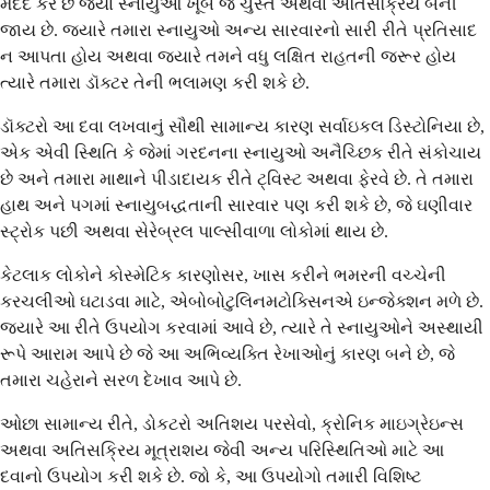
મદદ કરે છે જ્યાં સ્નાયુઓ ખૂબ જ ચુસ્ત અથવા અતિસક્રિય બની
જાય છે. જ્યારે તમારા સ્નાયુઓ અન્ય સારવારનો સારી રીતે પ્રતિસાદ
ન આપતા હોય અથવા જ્યારે તમને વધુ લક્ષિત રાહતની જરૂર હોય
ત્યારે તમારા ડૉક્ટર તેની ભલામણ કરી શકે છે.
ડૉક્ટરો આ દવા લખવાનું સૌથી સામાન્ય કારણ સર્વાઇકલ ડિસ્ટોનિયા છે,
એક એવી સ્થિતિ કે જેમાં ગરદનના સ્નાયુઓ અનૈચ્છિક રીતે સંકોચાય
છે અને તમારા માથાને પીડાદાયક રીતે ટ્વિસ્ટ અથવા ફેરવે છે. તે તમારા
હાથ અને પગમાં સ્નાયુબદ્ધતાની સારવાર પણ કરી શકે છે, જે ઘણીવાર
સ્ટ્રોક પછી અથવા સેરેબ્રલ પાલ્સીવાળા લોકોમાં થાય છે.
કેટલાક લોકોને કોસ્મેટિક કારણોસર, ખાસ કરીને ભમરની વચ્ચેની
કરચલીઓ ઘટાડવા માટે, એબોબોટુલિનમટોક્સિનએ ઇન્જેક્શન મળે છે.
જ્યારે આ રીતે ઉપયોગ કરવામાં આવે છે, ત્યારે તે સ્નાયુઓને અસ્થાયી
રૂપે આરામ આપે છે જે આ અભિવ્યક્તિ રેખાઓનું કારણ બને છે, જે
તમારા ચહેરાને સરળ દેખાવ આપે છે.
ઓછા સામાન્ય રીતે, ડોકટરો અતિશય પરસેવો, ક્રોનિક માઇગ્રેઇન્સ
અથવા અતિસક્રિય મૂત્રાશય જેવી અન્ય પરિસ્થિતિઓ માટે આ
દવાનો ઉપયોગ કરી શકે છે. જો કે, આ ઉપયોગો તમારી વિશિષ્ટ