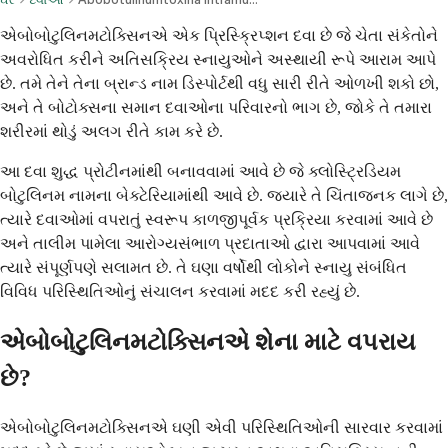
એબોબોટુલિનમટોક્સિનએ એક પ્રિસ્ક્રિપ્શન દવા છે જે ચેતા સંકેતોને
અવરોધિત કરીને અતિસક્રિય સ્નાયુઓને અસ્થાયી રૂપે આરામ આપે
છે. તમે તેને તેના બ્રાન્ડ નામ ડિસ્પોર્ટથી વધુ સારી રીતે ઓળખી શકો છો,
અને તે બોટોક્સના સમાન દવાઓના પરિવારનો ભાગ છે, જોકે તે તમારા
શરીરમાં થોડું અલગ રીતે કામ કરે છે.
આ દવા શુદ્ધ પ્રોટીનમાંથી બનાવવામાં આવે છે જે ક્લોસ્ટ્રિડિયમ
બોટુલિનમ નામના બેક્ટેરિયામાંથી આવે છે. જ્યારે તે ચિંતાજનક લાગે છે,
ત્યારે દવાઓમાં વપરાતું સ્વરૂપ કાળજીપૂર્વક પ્રક્રિયા કરવામાં આવે છે
અને તાલીમ પામેલા આરોગ્યસંભાળ પ્રદાતાઓ દ્વારા આપવામાં આવે
ત્યારે સંપૂર્ણપણે સલામત છે. તે ઘણા વર્ષોથી લોકોને સ્નાયુ સંબંધિત
વિવિધ પરિસ્થિતિઓનું સંચાલન કરવામાં મદદ કરી રહ્યું છે.
એબોબોટુલિનમટોક્સિનએ શેના માટે વપરાય
છે?
એબોબોટુલિનમટોક્સિનએ ઘણી એવી પરિસ્થિતિઓની સારવાર કરવામાં