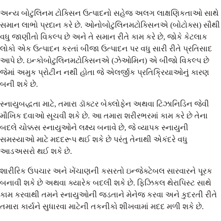
અન્ય બોટુલિનમ ટોક્સિન ઉત્પાદનો સહેજ અલગ લાક્ષણિકતાઓ સાથે
સમાન લાભો પ્રદાન કરે છે. ઓનોબોટુલિનમટોક્સિનએ (બોટોક્સ) સૌથી
વધુ જાણીતો વિકલ્પ છે અને તે સમાન રીતે કામ કરે છે, જોકે કેટલાક
લોકો એક ઉત્પાદન કરતાં બીજા ઉત્પાદન પર વધુ સારી રીતે પ્રતિસાદ
આપે છે. ઇન્કોબોટુલિનમટોક્સિનએ (ઝેઓમિન) એ બીજો વિકલ્પ છે
જેમાં અમુક પ્રોટીન નથી હોતા જે એલર્જીક પ્રતિક્રિયાઓનું કારણ
બની શકે છે.
સ્નાયુબદ્ધતા માટે, તમારા ડૉક્ટર બેક્લોફેન અથવા ટિઝાનિડિન જેવી
મૌખિક દવાઓ સૂચવી શકે છે. આ તમારા શરીરભરમાં કામ કરે છે તેના
બદલે ચોક્કસ સ્નાયુઓને લક્ષ્ય બનાવે છે, જે વ્યાપક સ્નાયુની
સમસ્યાઓ માટે મદદરૂપ થઈ શકે છે પરંતુ તેનાથી એકંદરે વધુ
આડઅસરો થઈ શકે છે.
શારીરિક ઉપચાર અને ખેંચાણની કસરતો ઇન્જેક્ટેબલ સારવારને પૂરક
બનાવી શકે છે અથવા ક્યારેક બદલી શકે છે. ફિઝિકલ થેરાપિસ્ટ સાથે
કામ કરવાથી તમને સ્નાયુઓની જડતાને મેનેજ કરવા અને કુદરતી રીતે
તમારા કાર્યને સુધારવા માટેની તકનીકો શીખવામાં મદદ મળી શકે છે.