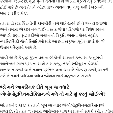
કરવાની જરૂર છે. વૃદ્ધ પુખ્ત વયના લોકો અસરો પ્રત્યે વધુ સંવેદનશીલ
હોઈ શકે છે અને તેમને ઓછા ડોઝ અથવા વધુ નજીકથી દેખરેખની
જરૂર પડી શકે છે.
તમારા ડૉક્ટર કિડનીની કામગીરી, તમે લઈ રહ્યાં છો તે અન્ય દવાઓ
અને તમારા એકંદર નબળાઈના સ્તર જેવા પરિબળો પર વિશેષ ધ્યાન
આપશે. ઘણા વૃદ્ધ દર્દીઓ ગરદનની વિકૃતિ અથવા પોસ્ટ-સ્ટ્રોક
સ્પાસ્ટિસિટી જેવી સ્થિતિઓ માટે આ દવા સફળતાપૂર્વક વાપરે છે, જે
ઉત્તમ પરિણામો આપે છે.
ચાવી એ છે કે વૃદ્ધ પુખ્ત વયના લોકોની સારવાર કરવામાં અનુભવી
આરોગ્યસંભાળ પ્રદાતા સાથે કામ કરવું. તેઓ રૂઢિચુસ્ત ડોઝથી
શરૂઆત કરશે અને તમારા પ્રતિભાવના આધારે ગોઠવણ કરશે, ખાતરી
કરો કે તમને ઓછામાં ઓછા જોખમ સાથે મહત્તમ લાભ મળે.
જો મને આકસ્મિક રીતે ખૂબ જ વધારે
એબોબોટુલિનમટોક્સિનએ મળે તો મારે શું કરવું જોઈએ?
જો તમને શંકા છે કે તમને ખૂબ જ વધારે એબોબોટુલિનમટોક્સિનએ
મળ્યું છે, તો તરત જ તમારા આરોગ્યસંભાળ પ્રદાતાનો સંપર્ક કરો. તાલીમ