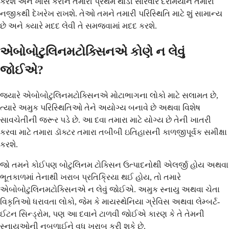
કરશે અને ખાસ કરીને તમારી પ્રથમ થોડી સારવાર દરમિયાન તમારી
નજીકથી દેખરેખ રાખશે. તેઓ તમને તમારી પરિસ્થિતિ માટે શું સામાન્ય
છે અને ક્યારે મદદ લેવી તે સમજવામાં મદદ કરશે.
એબોબોટુલિનમટોક્સિનએ કોણે ન લેવું
જોઈએ?
જ્યારે એબોબોટુલિનમટોક્સિનએ મોટાભાગના લોકો માટે સલામત છે,
ત્યારે અમુક પરિસ્થિતિઓ તેને અયોગ્ય બનાવે છે અથવા વિશેષ
સાવચેતીની જરૂર પડે છે. આ દવા તમારા માટે યોગ્ય છે તેની ખાતરી
કરવા માટે તમારા ડૉક્ટર તમારા તબીબી ઇતિહાસની કાળજીપૂર્વક સમીક્ષા
કરશે.
જો તમને કોઈપણ બોટુલિનમ ટોક્સિન ઉત્પાદનોથી એલર્જી હોય અથવા
ભૂતકાળમાં તેનાથી ખરાબ પ્રતિક્રિયા થઈ હોય, તો તમારે
એબોબોટુલિનમટોક્સિનએ ન લેવું જોઈએ. અમુક સ્નાયુ અથવા ચેતા
વિકૃતિઓ ધરાવતા લોકો, જેમ કે માયસ્થેનિયા ગ્રેવિસ અથવા લેમ્બર્ટ-
ઈટન સિન્ડ્રોમ, પણ આ દવાને ટાળવી જોઈએ કારણ કે તે તેમની
સ્નાયુઓની નબળાઈને વધુ ખરાબ કરી શકે છે.