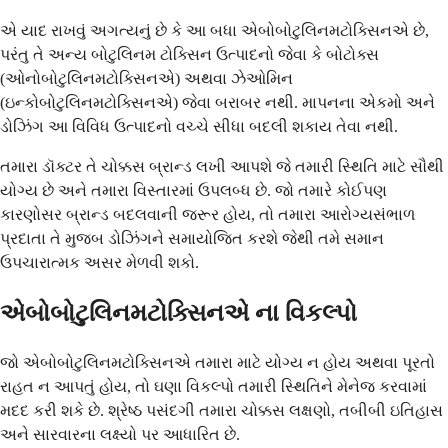
એ યાદ રાખવું અગત્યનું છે કે આ બધા એબોબોટુલિનમટોક્સિનએ છે,
પરંતુ તે અન્ય બોટુલિનમ ટોક્સિન ઉત્પાદનો જેવા કે બોટોક્સ
(ઓનોબોટુલિનમટોક્સિનએ) અથવા ઝેઓમિન
(ઇન્કોબોટુલિનમટોક્સિનએ) જેવા બરાબર નથી. માપનના એકમો અને
ડોઝિંગ આ વિવિધ ઉત્પાદનો વચ્ચે સીધા બદલી શકાય તેવા નથી.
તમારા ડૉક્ટર તે ચોક્કસ બ્રાન્ડ લખી આપશે જે તમારી સ્થિતિ માટે સૌથી
યોગ્ય છે અને તમારા વિસ્તારમાં ઉપલબ્ધ છે. જો તમારે કોઈપણ
કારણોસર બ્રાન્ડ બદલવાની જરૂર હોય, તો તમારા આરોગ્યસંભાળ
પ્રદાતા તે મુજબ ડોઝિંગને સમાયોજિત કરશે જેથી તમે સમાન
ઉપચારાત્મક અસર મેળવી શકો.
એબોબોટુલિનમટોક્સિનએ ના વિકલ્પો
જો એબોબોટુલિનમટોક્સિનએ તમારા માટે યોગ્ય ન હોય અથવા પૂરતો
રાહત ન આપતું હોય, તો ઘણા વિકલ્પો તમારી સ્થિતિને મેનેજ કરવામાં
મદદ કરી શકે છે. શ્રેષ્ઠ પસંદગી તમારા ચોક્કસ લક્ષણો, તબીબી ઇતિહાસ
અને સારવારના લક્ષ્યો પર આધારિત છે.