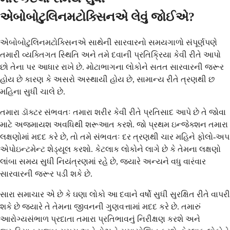
એબોબોટુલિનમટોક્સિનએ લેવું જોઈએ?
એબોબોટુલિનમટોક્સિનએ સાથેની સારવારનો સમયગાળો સંપૂર્ણપણે
તમારી વ્યક્તિગત સ્થિતિ અને તમે દવાની પ્રતિક્રિયા કેવી રીતે આપો
છો તેના પર આધાર રાખે છે. મોટાભાગના લોકોને સતત સારવારની જરૂર
હોય છે કારણ કે અસરો અસ્થાયી હોય છે, સામાન્ય રીતે ત્રણથી છ
મહિના સુધી ચાલે છે.
તમારા ડૉક્ટર સંભવતઃ તમારા શરીર કેવી રીતે પ્રતિસાદ આપે છે તે જોવા
માટે અજમાયશ અવધિથી શરૂઆત કરશે. જો પ્રથમ ઇન્જેક્શન તમારા
લક્ષણોમાં મદદ કરે છે, તો તમે સંભવતઃ દર ત્રણથી ચાર મહિને ફોલો-અપ
એપોઇન્ટમેન્ટ શેડ્યૂલ કરશો. કેટલાક લોકોને લાગે છે કે તેમના લક્ષણો
લાંબા સમય સુધી નિયંત્રણમાં રહે છે, જ્યારે અન્યને વધુ વારંવાર
સારવારની જરૂર પડી શકે છે.
સારા સમાચાર એ છે કે ઘણા લોકો આ દવાને વર્ષો સુધી સુરક્ષિત રીતે વાપરી
શકે છે જ્યારે તે તેમના જીવનની ગુણવત્તામાં મદદ કરે છે. તમારું
આરોગ્યસંભાળ પ્રદાતા તમારા પ્રતિભાવનું નિરીક્ષણ કરશે અને