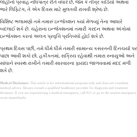
લોહીનો પ્રવાહ નોંધપાત્ર રીતે વધારે છે, જેમ કે તીવ્ર કાર્ડિયો અથવા
ભારે લિફ્ટિંગ, તે એક દિવસ માટે મુલતવી રાખવી શ્રેષ્ઠ છે.
વિશિષ્ટ ભલામણો તમે તમારું ઇન્જેક્શન ક્યાં મેળવ્યું તેના આધારે
બદલાઈ શકે છે. ચહેરાના ઇન્જેક્શનમાં તમારી ગરદન અથવા અંગોમાં
ઇન્જેક્શન કરતાં અલગ પ્રવૃત્તિ પ્રતિબંધો હોઈ શકે છે.
પ્રથમ દિવસ પછી, તમે ધીમે ધીમે તમારી સામાન્ય કસરતની દિનચર્યા પર
પાછા આવી શકો છો. હકીકતમાં, સક્રિય રહેવાથી તમારા સ્નાયુઓ અને
સાંધાને સ્વસ્થ રાખીને તમારી સારવારના ફાયદા જાળવવામાં મદદ મળી
શકે છે.
Medical Disclaimer:
This article is for informational purposes only and does not constitute
medical advice. Always consult a qualified healthcare provider for diagnosis and treatment
decisions. If you are experiencing a medical emergency, call 911 or go to the nearest emergency
room immediately.