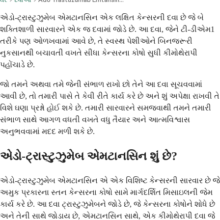
એડો-ટ્રાસ્ટુઝુમેબ એમટાનસિન એક લક્ષિત કેન્સરની દવા છે જે બે
શક્તિશાળી સારવારને એક જ દવામાં જોડે છે. આ દવા, જેને ટી-ડીએમ1
તરીકે પણ ઓળખવામાં આવે છે, તે સ્વસ્થ પેશીઓને બિનજરૂરી
નુકસાનથી બચાવતી વખતે સીધા કેન્સરના કોષો સુધી કીમોથેરાપી
પહોંચાડે છે.
જો તમને અથવા તમે જેની સંભાળ રાખો છો તેને આ દવા સૂચવવામાં
આવી છે, તો તમારી પાસે તે કેવી રીતે કાર્ય કરે છે અને શું અપેક્ષા રાખવી તે
વિશે ઘણા પ્રશ્નો હોઈ શકે છે. તમારી સારવારને સમજવાથી તમને તમારી
સંભાળ સાથે આગળ વધતી વખતે વધુ તૈયાર અને આત્મવિશ્વાસ
અનુભવવામાં મદદ મળી શકે છે.
એડો-ટ્રાસ્ટુઝુમેબ એમટાનસિન શું છે?
એડો-ટ્રાસ્ટુઝુમેબ એમટાનસિન એ એક વિશિષ્ટ કેન્સરની સારવાર છે જે
અમુક પ્રકારના સ્તન કેન્સરના કોષો સામે માર્ગદર્શિત મિસાઇલની જેમ
કાર્ય કરે છે. આ દવા ટ્રાસ્ટુઝુમેબને જોડે છે, જે કેન્સરના કોષોને શોધે છે
અને તેની સાથે જોડાય છે, એમટાનસિન સાથે, એક કીમોથેરાપી દવા જે