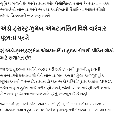
ભૂમિકા ભજવે છે, અને તમારા ઓન્કોલોજિસ્ટ તમારા કેન્સરના તબક્કા,
અગાઉની સારવાર અને એકંદર આરોગ્યની સ્થિતિના આધારે સૌથી
યોગ્ય વિકલ્પની ભલામણ કરશે.
એડો-ટ્રાસ્ટુઝુમેબ એમટાનસિન વિશે વારંવાર
પૂછાતા પ્રશ્નો
શું એડો-ટ્રાસ્ટુઝુમેબ એમટાનસિન હૃદય રોગથી પીડિત લોકો
માટે સલામત છે?
આ દવા હૃદયના કાર્યને અસર કરી શકે છે, તેથી હાલની હૃદયની
સમસ્યાઓ ધરાવતા લોકોને સારવાર શરૂ કરતા પહેલા કાળજીપૂર્વક
મૂલ્યાંકનની જરૂર છે. તમારા ડૉક્ટર એકોકાર્ડિયોગ્રામ અથવા MUGA
સ્કેન સહિત હૃદય કાર્ય પરીક્ષણો કરશે, જેથી એ આકારણી કરી શકાય
કે તમારું હૃદય આ સારવાર માટે પૂરતું મજબૂત છે કે નહીં.
જો તમને હૃદયની થોડી સમસ્યાઓ હોય, તો તમારા ડૉક્ટર સારવાર
દરમિયાન તમારા હૃદયના કાર્યની વધુ નજીકથી દેખરેખ રાખીને આ દવા