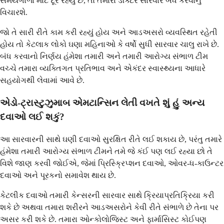
સમયગાળા માટે દૂર રહ્યું છે, તો તમારા ડૉક્ટર સારવાર બંધ કરવાનું
વિચારશે.
જો તે સારી રીતે કામ કરી રહ્યું હોય અને આડઅસરો વ્યવસ્થિત રહેતી
હોય તો કેટલાક લોકો ઘણા મહિનાઓ કે વર્ષો સુધી સારવાર ચાલુ રાખે છે.
બંધ કરવાનો નિર્ણય હંમેશા તમારી અને તમારી આરોગ્ય સંભાળ ટીમ
વચ્ચે તમારા વ્યક્તિગત પ્રતિભાવ અને એકંદર સ્વાસ્થ્યના આધારે
સહયોગથી લેવામાં આવે છે.
એડો-ટ્રાસ્ટુઝુમાબ એમટાન્સિન લેતી વખતે શું હું અન્ય
દવાઓ લઈ શકું?
આ સારવારની સાથે ઘણી દવાઓ સુરક્ષિત રીતે લઈ શકાય છે, પરંતુ તમારે
હંમેશા તમારી આરોગ્ય સંભાળ ટીમને તમે જે કંઈ પણ લઈ રહ્યા છો તે
વિશે જાણ કરવી જોઈએ, જેમાં પ્રિસ્ક્રિપ્શન દવાઓ, ઓવર-ધ-કાઉન્ટર
દવાઓ અને પૂરકનો સમાવેશ થાય છે.
કેટલીક દવાઓ તમારી કેન્સરની સારવાર સાથે ક્રિયાપ્રતિક્રિયા કરી
શકે છે અથવા તમારા શરીરને આડઅસરોને કેવી રીતે સંભાળે છે તેના પર
અસર કરી શકે છે. તમારા ઓન્કોલોજિસ્ટ અને ફાર્માસિસ્ટ કોઈપણ