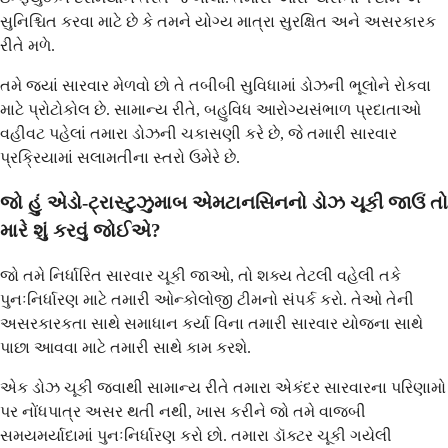
સુનિશ્ચિત કરવા માટે છે કે તમને યોગ્ય માત્રા સુરક્ષિત અને અસરકારક
રીતે મળે.
તમે જ્યાં સારવાર મેળવો છો તે તબીબી સુવિધામાં ડોઝની ભૂલોને રોકવા
માટે પ્રોટોકોલ છે. સામાન્ય રીતે, બહુવિધ આરોગ્યસંભાળ પ્રદાતાઓ
વહીવટ પહેલાં તમારા ડોઝની ચકાસણી કરે છે, જે તમારી સારવાર
પ્રક્રિયામાં સલામતીના સ્તરો ઉમેરે છે.
જો હું એડો-ટ્રાસ્ટુઝુમાબ એમટાનસિનનો ડોઝ ચૂકી જાઉં તો
મારે શું કરવું જોઈએ?
જો તમે નિર્ધારિત સારવાર ચૂકી જાઓ, તો શક્ય તેટલી વહેલી તકે
પુનઃનિર્ધારણ માટે તમારી ઓન્કોલોજી ટીમનો સંપર્ક કરો. તેઓ તેની
અસરકારકતા સાથે સમાધાન કર્યા વિના તમારી સારવાર યોજના સાથે
પાછા આવવા માટે તમારી સાથે કામ કરશે.
એક ડોઝ ચૂકી જવાથી સામાન્ય રીતે તમારા એકંદર સારવારના પરિણામો
પર નોંધપાત્ર અસર થતી નથી, ખાસ કરીને જો તમે વાજબી
સમયમર્યાદામાં પુનઃનિર્ધારણ કરો છો. તમારા ડૉક્ટર ચૂકી ગયેલી