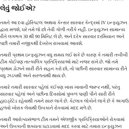
લેવું જોઈએ?
તમને આ દવા હોસ્પિટલ અથવા કેન્સર સારવાર કેન્દ્રમાં IV ઇન્ફ્યુઝન
દ્વારા મળશે, ઘરે તમે લો છો તેવી ગોળી તરીકે નહીં. ઇન્ફ્યુઝન સામાન્ય
રીતે લગભગ 30 થી 90 મિનિટ લે છે, અને દરેક સારવાર દરમિયાન અને
પછી તમારી નજીકથી દેખરેખ રાખવામાં આવશે.
તમારી પ્રથમ ઇન્ફ્યુઝન વધુ સમય લઈ શકે છે કારણ કે તમારી તબીબી
ટીમ કોઈપણ તાત્કાલિક પ્રતિક્રિયાઓ માટે નજર રાખે છે. જો તમે
પ્રથમ ડોઝને સારી રીતે સહન કરો છો, તો પછીની સારવાર સામાન્ય રીતે
વધુ ઝડપથી અને સરળતાથી થાય છે.
તમારે તમારી સારવાર પહેલાં કંઈપણ ખાસ ખાવાની જરૂર નથી, પરંતુ
સારવાર પહેલાં અને પછીના દિવસોમાં પુષ્કળ પાણી પીને સારી રીતે
હાઇડ્રેટેડ રહેવાથી તમને સારું લાગે છે. કેટલાક લોકોને લાગે છે કે અગાઉ
હળવો ખોરાક લેવાથી ઉબકાને રોકવામાં મદદ મળે છે.
તમારી આરોગ્યસંભાળ ટીમ તમને એલર્જીક પ્રતિક્રિયાઓને રોકવામાં
અને ઉબકાની શક્યતા ઘટાડવામાં મદદ કરવા માટે તમારા ઇન્ફ્યુઝન