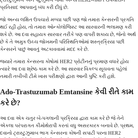
પ્રતિસાદ આપવાનું બંધ કરી દીધું છે.
જો અન્ય લક્ષિત ઉપચારો મળ્યા પછી પણ જો તમારા કેન્સરની પ્રગતિ
થઈ રહી હોય, તો તમારા ઓન્કોલોજિસ્ટ આ સારવારની ભલામણ કરી
શકે છે. આ દવા સહાયક સારવાર તરીકે પણ વાપરી શકાય છે, જેનો અર્થ
છે કે તે અમુક ઉચ્ચ જોખમની પરિસ્થિતિઓમાં શસ્ત્રક્રિયા પછી
કેન્સરને પાછું આવતું અટકાવવામાં મદદ કરે છે.
જ્યારે તમારા કેન્સરના કોષોમાં HER2 પ્રોટીનનું પ્રમાણ વધારે હોય
ત્યારે આ દવા શ્રેષ્ઠ કામ કરે છે. આ સારવાર વિકલ્પ સૂચવતા પહેલાં
તમારી તબીબી ટીમે ખાસ પરીક્ષણો દ્વારા આની પુષ્ટિ કરી હશે.
Ado-Trastuzumab Emtansine કેવી રીતે કામ
કરે છે?
આ દવા એક ચતુર બે-પગલાની પ્રક્રિયા દ્વારા કામ કરે છે જે તેને
એકલા પરંપરાગત કીમોથેરાપી કરતાં વધુ અસરકારક બનાવે છે. પ્રથમ,
દવાનો ટ્રાસ્ટુઝુમાબ ભાગ કેન્સરના કોષની સપાટી પરના HER2