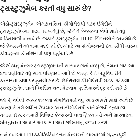
ટ્રાસ્ટુઝુમેબ કરતાં વધુ સારું છે?
એડો-ટ્રાસ્ટુઝુમેબ એમટાનસિન, કીમોથેરાપી ઘટક ઉમેરીને
ટ્રાસ્ટુઝુમેબના પાયા પર બનેલું છે, જે તેને કેન્સરના કોષો સામે વધુ
શક્તિશાળી બનાવે છે. જ્યારે ટ્રાસ્ટુઝુમેબ HER2 સિગ્નલોને અવરોધે છે
જે કેન્સરને વધવામાં મદદ કરે છે, ત્યારે આ સંયોજનની દવા સીધી ગાંઠમાં
કોષ-હત્યા કીમોથેરાપી પણ પહોંચાડે છે.
જે લોકોનું કેન્સર ટ્રાસ્ટુઝુમેબની સારવાર છતાં વધ્યું છે, તેમના માટે આ
દવા ઘણીવાર વધુ સારા પરિણામો આપે છે કારણ કે તે બહુવિધ રીતે
કેન્સરના કોષો પર હુમલો કરે છે. ઉમેરાયેલ કીમોથેરાપી ઘટક, એકલા
ટ્રાસ્ટુઝુમેબ સામે વિકસિત થતા કેટલાક પ્રતિકારને દૂર કરી શકે છે.
જો કે, વધેલી અસરકારકતા સંભવિતપણે વધુ આડઅસરો સાથે આવે છે
કારણ કે તમે લક્ષિત ઉપચાર અને કીમોથેરાપી બંને મેળવી રહ્યા છો.
તમારા ડૉક્ટર તમારી વિશિષ્ટ કેન્સરની લાક્ષણિકતાઓ અને સારવારના
ઇતિહાસના આધારે આ લાભો અને જોખમોનું વજન કરશે.
બંને દવાઓ HER2-પોઝિટિવ સ્તન કેન્સરની સારવારમાં મહત્વપૂર્ણ