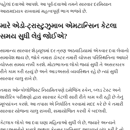
પહેલાં દવાઓ આપશે. આ પૂર્વ-દવાઓ તમને સારવાર દરમિયાન
આરામદાયક રાખવામાં મહત્વપૂર્ણ ભાગ ભજવે છે.
મારે એડો-ટ્રાસ્ટુઝુમાબ એમટાન્સિન કેટલા
સમય સુધી લેવું જોઈએ?
સામાન્ય સારવાર શેડ્યૂલમાં દર ત્રણ અઠવાડિયામાં એકવાર દવા લેવાનો
સમાવેશ થાય છે, જોકે તમારા ડૉક્ટર તમારી ચોક્કસ પરિસ્થિતિના આધારે
ચોક્કસ સમય નક્કી કરશે. મોટાભાગના લોકો જ્યાં સુધી તે અસરકારક
રીતે કામ કરી રહ્યું છે અને આડઅસરો વ્યવસ્થિત રહે છે ત્યાં સુધી
સારવાર ચાલુ રાખે છે.
તમારા ઓન્કોલોજિસ્ટ નિયમિતપણે ઇમેજિંગ સ્કેન, બ્લડ ટેસ્ટ અને
શારીરિક પરીક્ષણો દ્વારા સારવાર કેટલી સારી રીતે કામ કરી રહી છે તેનું
મૂલ્યાંકન કરશે. આ તપાસ એ નિર્ધારિત કરવામાં મદદ કરે છે કે તમારી
સારવાર યોજના ચાલુ રાખવી, સમાયોજિત કરવી કે બદલવી.
કેટલાક લોકો આ દવા ઘણા મહિનાઓ સુધી લે છે, જ્યારે અન્યને
આડઅસરોને કારણે અથવા કેન્સર પ્રતિસાદ આપવાનું બંધ કરી દે તો