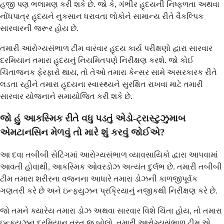
હજી પણ ભલામણ કરી શકે છે. જો કે, ગંભીર હૃદયની નિષ્ફળતા અથવા
નોંધપાત્ર હૃદયને નુકસાન ધરાવતા લોકોને સામાન્ય રીતે વૈકલ્પિક
સારવારની જરૂર હોય છે.
તમારી આરોગ્યસંભાળ ટીમ વારંવાર હૃદય કાર્ય પરીક્ષણો દ્વારા સારવાર
દરમિયાન તમારા હૃદયનું નિયમિતપણે નિરીક્ષણ કરશે. જો કોઈ
ચિંતાજનક ફેરફારો થાય, તો તેઓ તમારા કેન્સર સામે અસરકારક રીતે
લડતા રહીને તમારા હૃદયના સ્વાસ્થ્યને સુરક્ષિત રાખવા માટે તમારી
સારવાર યોજનાને સમાયોજિત કરી શકે છે.
જો હું આકસ્મિક રીતે વધુ પડતું એડો-ટ્રાસ્ટુઝુમાબ
એમટાનસિન મેળવું તો મારે શું કરવું જોઈએ?
આ દવા તબીબી સેટિંગમાં આરોગ્યસંભાળ વ્યાવસાયિકો દ્વારા આપવામાં
આવતી હોવાથી, આકસ્મિક ઓવરડોઝ અત્યંત દુર્લભ છે. તમારી તબીબી
ટીમ તમારા શરીરના વજનના આધારે તમારા ડોઝની કાળજીપૂર્વક
ગણતરી કરે છે અને ઇન્ફ્યુઝન પ્રક્રિયાનું નજીકથી નિરીક્ષણ કરે છે.
જો તમને ક્યારેય તમારા ડોઝ અથવા સારવાર વિશે ચિંતા હોય, તો તમારા
ઇન્ફ્યુઝન દરમિયાન તરત જ બોલો. તમારી આરોગ્યસંભાળ ટીમ એ