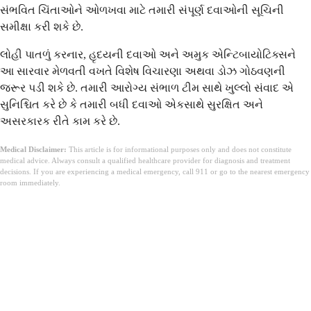
સંભવિત ચિંતાઓને ઓળખવા માટે તમારી સંપૂર્ણ દવાઓની સૂચિની
સમીક્ષા કરી શકે છે.
લોહી પાતળું કરનાર, હૃદયની દવાઓ અને અમુક એન્ટિબાયોટિક્સને
આ સારવાર મેળવતી વખતે વિશેષ વિચારણા અથવા ડોઝ ગોઠવણની
જરૂર પડી શકે છે. તમારી આરોગ્ય સંભાળ ટીમ સાથે ખુલ્લો સંવાદ એ
સુનિશ્ચિત કરે છે કે તમારી બધી દવાઓ એકસાથે સુરક્ષિત અને
અસરકારક રીતે કામ કરે છે.
Medical Disclaimer:
This article is for informational purposes only and does not constitute
medical advice. Always consult a qualified healthcare provider for diagnosis and treatment
decisions. If you are experiencing a medical emergency, call 911 or go to the nearest emergency
room immediately.