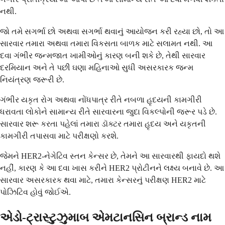
નથી.
જો તમે સગર્ભા છો અથવા સગર્ભા થવાનું આયોજન કરી રહ્યા છો, તો આ
સારવાર તમારા અથવા તમારા વિકસતા બાળક માટે સલામત નથી. આ
દવા ગંભીર જન્મજાત ખામીઓનું કારણ બની શકે છે, તેથી સારવાર
દરમિયાન અને તે પછી ઘણા મહિનાઓ સુધી અસરકારક જન્મ
નિયંત્રણ જરૂરી છે.
ગંભીર યકૃત રોગ અથવા નોંધપાત્ર રીતે નબળા હૃદયની કામગીરી
ધરાવતા લોકોને સામાન્ય રીતે સારવારના જુદા વિકલ્પોની જરૂર પડે છે.
સારવાર શરૂ કરતા પહેલાં તમારા ડૉક્ટર તમારા હૃદય અને યકૃતની
કામગીરી તપાસવા માટે પરીક્ષણો કરશે.
જેમને HER2-નેગેટિવ સ્તન કેન્સર છે, તેમને આ સારવારથી ફાયદો થશે
નહીં, કારણ કે આ દવા ખાસ કરીને HER2 પ્રોટીનને લક્ષ્ય બનાવે છે. આ
સારવાર અસરકારક થવા માટે, તમારા કેન્સરનું પરીક્ષણ HER2 માટે
પોઝિટિવ હોવું જોઈએ.
એડો-ટ્રાસ્ટુઝુમાબ એમટાનસિન બ્રાન્ડ નામ