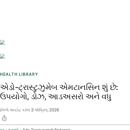
Benchmarks
Stories
FAQ
Sign up / Log in
HEALTH LIBRARY
એડો-ટ્રાસ્ટુઝુમેબ એમટાનસિન શું છે:
ઉપયોગો, ડોઝ, આડઅસરો અને વધુ
છેલ્લે અપડેટ કરેલ
3 એપ્રિલ, 2026
ઘર
દવાઓ
Ado Trastuzumab Emtansine Intravenous Route