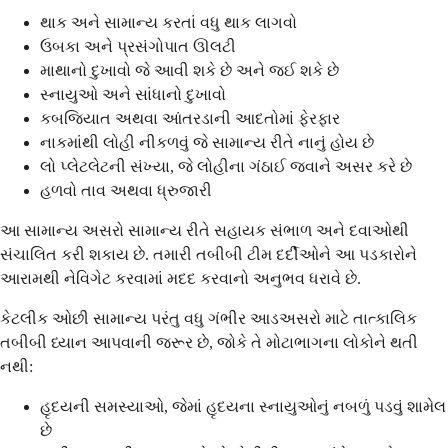
થાક અને સામાન્ય કરતાં વધુ થાક લાગવો
ઉબકા અને પ્રસંગોપાત ઊલટી
માથાનો દુખાવો જે આવી શકે છે અને જઈ શકે છે
સ્નાયુઓ અને સાંધાનો દુખાવો
કબજિયાત અથવા આંતરડાની આદતોમાં ફેરફાર
નાકમાંથી લોહી નીકળવું જે સામાન્ય રીતે નાનું હોય છે
લો પ્લેટલેટની સંખ્યા, જે લોહીના ગંઠાઈ જવાને અસર કરે છે
હળવો તાવ અથવા ધ્રુજારી
આ સામાન્ય અસરો સામાન્ય રીતે સહાયક સંભાળ અને દવાઓથી
સંચાલિત કરી શકાય છે. તમારી તબીબી ટીમ દર્દીઓને આ પડકારોને
આરામથી નેવિગેટ કરવામાં મદદ કરવાનો અનુભવ ધરાવે છે.
કેટલીક ઓછી સામાન્ય પરંતુ વધુ ગંભીર આડઅસરો માટે તાત્કાલિક
તબીબી ધ્યાન આપવાની જરૂર છે, જોકે તે મોટાભાગના લોકોને થતી
નથી:
હૃદયની સમસ્યાઓ, જેમાં હૃદયના સ્નાયુઓનું નબળું પડવું શામેલ
છે