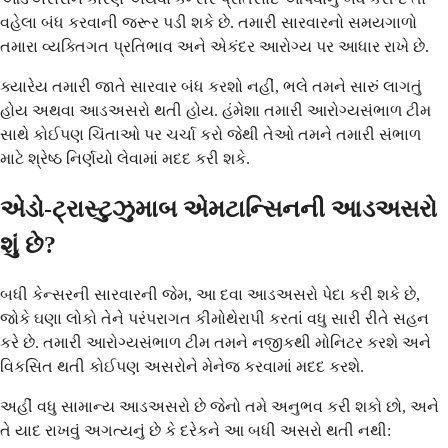
વહેલા બંધ કરવાની જરૂર પડી શકે છે. તમારી સારવારનો સમયગાળો
તમારા વ્યક્તિગત પ્રતિભાવ અને એકંદર આરોગ્ય પર આધાર રાખે છે.
ક્યારેય તમારી જાતે સારવાર બંધ કરશો નહીં, ભલે તમને સારું લાગતું
હોય અથવા આડઅસરો થતી હોય. હંમેશા તમારી આરોગ્યસંભાળ ટીમ
સાથે કોઈપણ ચિંતાઓ પર ચર્ચા કરો જેથી તેઓ તમને તમારી સંભાળ
માટે શ્રેષ્ઠ નિર્ણયો લેવામાં મદદ કરી શકે.
એડો-ટ્રાસ્ટુઝુમાબ એમટાન્સિનની આડઅસરો
શું છે?
બધી કેન્સરની સારવારની જેમ, આ દવા આડઅસરો પેદા કરી શકે છે,
જોકે ઘણા લોકો તેને પરંપરાગત કીમોથેરાપી કરતાં વધુ સારી રીતે સહન
કરે છે. તમારી આરોગ્યસંભાળ ટીમ તમને નજીકથી મોનિટર કરશે અને
વિકસિત થતી કોઈપણ અસરોને મેનેજ કરવામાં મદદ કરશે.
અહીં વધુ સામાન્ય આડઅસરો છે જેનો તમે અનુભવ કરી શકો છો, અને
તે યાદ રાખવું અગત્યનું છે કે દરેકને આ બધી અસરો થતી નથી: