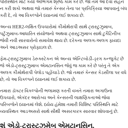
પરિસ્થિતિ માટે કયો અભિગમ શ્રેષ્ઠ કામ કરે છે. જો તમે આ દવા સહન
ન કરી શકો અથવા જો તમારું કેન્સર તેના પર પ્રતિક્રિયા આપવાનું બંધ
કરી દે, તો આ વિકલ્પોને ધ્યાનમાં લઈ શકાય છે.
અન્ય HER2-લક્ષિત ઉપચારોમાં કીમોથેરાપી સાથે ટ્રાસ્ટુઝુમાબ,
પર્ટુઝુમાબ-આધારિત સંયોજનો અથવા ટ્રાસ્ટુઝુમાબ સાથે ટુકૈટિનીબ
જેવી નવી સારવારોનો સમાવેશ થાય છે. દરેકના અલગ-અલગ ફાયદા
અને આડઅસર પ્રોફાઇલ છે.
ફેમ-ટ્રાસ્ટુઝુમાબ ડેરુક્સ્ટેકન એ અન્ય એન્ટિબોડી-ડ્રગ કન્જુગેટ છે
જે એડો-ટ્રાસ્ટુઝુમાબ એમટાનસિન જેવું જ કામ કરે છે પરંતુ તે એક
અલગ કીમોથેરાપી પેલોડ પહોંચાડે છે. જો તમારું કેન્સર કેડસીલા પર વધે
છે, તો આ વિકલ્પને ધ્યાનમાં લઈ શકાય છે.
તમારા ડૉક્ટર વિકલ્પોની ભલામણ કરતી વખતે તમારા અગાઉના
ઉપચારો, એકંદર આરોગ્ય અને કેન્સરની લાક્ષણિકતાઓ જેવા
પરિબળોને ધ્યાનમાં લેશે. ધ્યેય હંમેશા તમારી વિશિષ્ટ પરિસ્થિતિ માટે
વ્યવસ્થિત આડઅસરો સાથે સૌથી અસરકારક સારવાર શોધવાનું છે.
શું એડો-ટ્રાસ્ટુઝુમેબ એમટાનસિન,