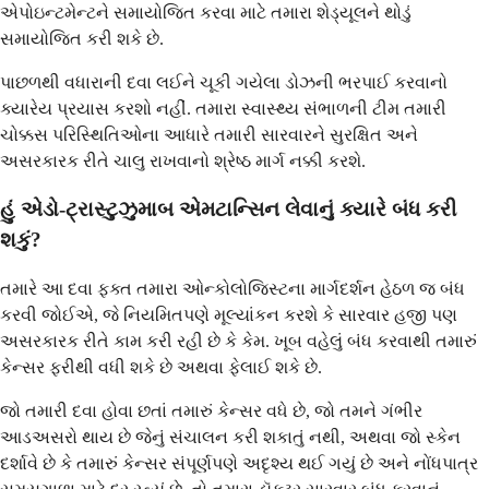
એપોઇન્ટમેન્ટને સમાયોજિત કરવા માટે તમારા શેડ્યૂલને થોડું
સમાયોજિત કરી શકે છે.
પાછળથી વધારાની દવા લઈને ચૂકી ગયેલા ડોઝની ભરપાઈ કરવાનો
ક્યારેય પ્રયાસ કરશો નહીં. તમારા સ્વાસ્થ્ય સંભાળની ટીમ તમારી
ચોક્કસ પરિસ્થિતિઓના આધારે તમારી સારવારને સુરક્ષિત અને
અસરકારક રીતે ચાલુ રાખવાનો શ્રેષ્ઠ માર્ગ નક્કી કરશે.
હું એડો-ટ્રાસ્ટુઝુમાબ એમટાન્સિન લેવાનું ક્યારે બંધ કરી
શકું?
તમારે આ દવા ફક્ત તમારા ઓન્કોલોજિસ્ટના માર્ગદર્શન હેઠળ જ બંધ
કરવી જોઈએ, જે નિયમિતપણે મૂલ્યાંકન કરશે કે સારવાર હજી પણ
અસરકારક રીતે કામ કરી રહી છે કે કેમ. ખૂબ વહેલું બંધ કરવાથી તમારું
કેન્સર ફરીથી વધી શકે છે અથવા ફેલાઈ શકે છે.
જો તમારી દવા હોવા છતાં તમારું કેન્સર વધે છે, જો તમને ગંભીર
આડઅસરો થાય છે જેનું સંચાલન કરી શકાતું નથી, અથવા જો સ્કેન
દર્શાવે છે કે તમારું કેન્સર સંપૂર્ણપણે અદૃશ્ય થઈ ગયું છે અને નોંધપાત્ર