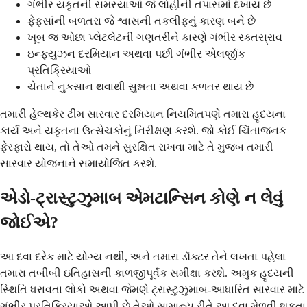
ગંભીર યકૃતની સમસ્યાઓ જે લોહીની તપાસમાં દેખાય છે
ફેફસાંની બળતરા જે શ્વાસની તકલીફનું કારણ બને છે
ખૂબ જ ઓછા પ્લેટલેટની ગણતરીને કારણે ગંભીર રક્તસ્રાવ
ઇન્ફ્યુઝન દરમિયાન અથવા પછી ગંભીર એલર્જીક
પ્રતિક્રિયાઓ
ચેતાને નુકસાન થવાથી સુન્નતા અથવા કળતર થાય છે
તમારી હેલ્થકેર ટીમ સારવાર દરમિયાન નિયમિતપણે તમારા હૃદયના
કાર્ય અને યકૃતના ઉત્સેચકોનું નિરીક્ષણ કરશે. જો કોઈ ચિંતાજનક
ફેરફારો થાય, તો તેઓ તમને સુરક્ષિત રાખવા માટે તે મુજબ તમારી
સારવાર યોજનાને સમાયોજિત કરશે.
એડો-ટ્રાસ્ટુઝુમાબ એમટાન્સિન કોણે ન લેવું
જોઈએ?
આ દવા દરેક માટે યોગ્ય નથી, અને તમારા ડૉક્ટર તેને લખતા પહેલા
તમારા તબીબી ઇતિહાસની કાળજીપૂર્વક સમીક્ષા કરશે. અમુક હૃદયની
સ્થિતિ ધરાવતા લોકો અથવા જેમણે ટ્રાસ્ટુઝુમાબ-આધારિત સારવાર માટે
ગંભીર પ્રતિક્રિયાઓ આપી છે તેઓ સામાન્ય રીતે આ દવા મેળવી શકતા