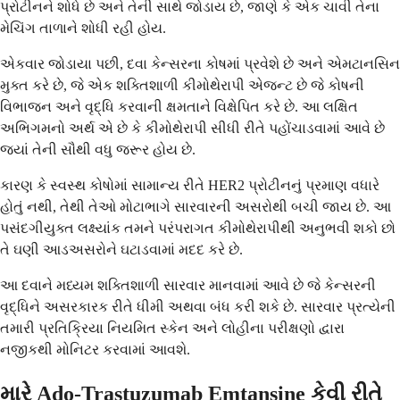
પ્રોટીનને શોધે છે અને તેની સાથે જોડાય છે, જાણે કે એક ચાવી તેના
મેચિંગ તાળાને શોધી રહી હોય.
એકવાર જોડાયા પછી, દવા કેન્સરના કોષમાં પ્રવેશે છે અને એમટાનસિન
મુક્ત કરે છે, જે એક શક્તિશાળી કીમોથેરાપી એજન્ટ છે જે કોષની
વિભાજન અને વૃદ્ધિ કરવાની ક્ષમતાને વિક્ષેપિત કરે છે. આ લક્ષિત
અભિગમનો અર્થ એ છે કે કીમોથેરાપી સીધી રીતે પહોંચાડવામાં આવે છે
જ્યાં તેની સૌથી વધુ જરૂર હોય છે.
કારણ કે સ્વસ્થ કોષોમાં સામાન્ય રીતે HER2 પ્રોટીનનું પ્રમાણ વધારે
હોતું નથી, તેથી તેઓ મોટાભાગે સારવારની અસરોથી બચી જાય છે. આ
પસંદગીયુક્ત લક્ષ્યાંક તમને પરંપરાગત કીમોથેરાપીથી અનુભવી શકો છો
તે ઘણી આડઅસરોને ઘટાડવામાં મદદ કરે છે.
આ દવાને મધ્યમ શક્તિશાળી સારવાર માનવામાં આવે છે જે કેન્સરની
વૃદ્ધિને અસરકારક રીતે ધીમી અથવા બંધ કરી શકે છે. સારવાર પ્રત્યેની
તમારી પ્રતિક્રિયા નિયમિત સ્કેન અને લોહીના પરીક્ષણો દ્વારા
નજીકથી મોનિટર કરવામાં આવશે.
મારે Ado-Trastuzumab Emtansine કેવી રીતે