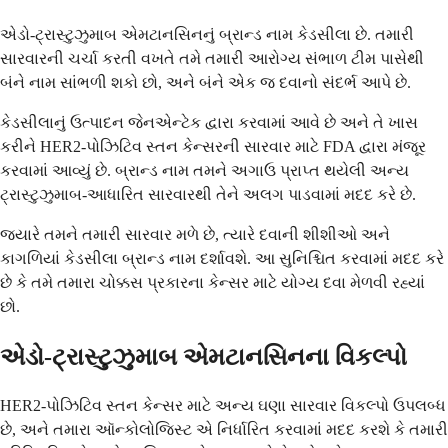
એડો-ટ્રાસ્ટુઝુમાબ એમટાનસિનનું બ્રાન્ડ નામ કેડસીલા છે. તમારી
સારવારની ચર્ચા કરતી વખતે તમે તમારી આરોગ્ય સંભાળ ટીમ પાસેથી
બંને નામ સાંભળી શકો છો, અને બંને એક જ દવાનો સંદર્ભ આપે છે.
કેડસીલાનું ઉત્પાદન જેનએન્ટેક દ્વારા કરવામાં આવે છે અને તે ખાસ
કરીને HER2-પોઝિટિવ સ્તન કેન્સરની સારવાર માટે FDA દ્વારા મંજૂર
કરવામાં આવ્યું છે. બ્રાન્ડ નામ તમને અગાઉ પ્રાપ્ત થયેલી અન્ય
ટ્રાસ્ટુઝુમાબ-આધારિત સારવારથી તેને અલગ પાડવામાં મદદ કરે છે.
જ્યારે તમને તમારી સારવાર મળે છે, ત્યારે દવાની શીશીઓ અને
કાગળિયાં કેડસીલા બ્રાન્ડ નામ દર્શાવશે. આ સુનિશ્ચિત કરવામાં મદદ કરે
છે કે તમે તમારા ચોક્કસ પ્રકારના કેન્સર માટે યોગ્ય દવા મેળવી રહ્યાં
છો.
એડો-ટ્રાસ્ટુઝુમાબ એમટાનસિનના વિકલ્પો
HER2-પોઝિટિવ સ્તન કેન્સર માટે અન્ય ઘણા સારવાર વિકલ્પો ઉપલબ્ધ
છે, અને તમારા ઑન્કોલોજિસ્ટ એ નિર્ધારિત કરવામાં મદદ કરશે કે તમારી