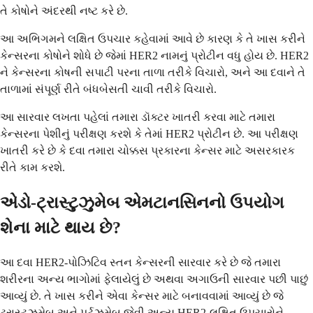
તે કોષોને અંદરથી નષ્ટ કરે છે.
આ અભિગમને લક્ષિત ઉપચાર કહેવામાં આવે છે કારણ કે તે ખાસ કરીને
કેન્સરના કોષોને શોધે છે જેમાં HER2 નામનું પ્રોટીન વધુ હોય છે. HER2
ને કેન્સરના કોષની સપાટી પરના તાળા તરીકે વિચારો, અને આ દવાને તે
તાળામાં સંપૂર્ણ રીતે બંધબેસતી ચાવી તરીકે વિચારો.
આ સારવાર લખતા પહેલાં તમારા ડૉક્ટર ખાતરી કરવા માટે તમારા
કેન્સરના પેશીનું પરીક્ષણ કરશે કે તેમાં HER2 પ્રોટીન છે. આ પરીક્ષણ
ખાતરી કરે છે કે દવા તમારા ચોક્કસ પ્રકારના કેન્સર માટે અસરકારક
રીતે કામ કરશે.
એડો-ટ્રાસ્ટુઝુમેબ એમટાનસિનનો ઉપયોગ
શેના માટે થાય છે?
આ દવા HER2-પોઝિટિવ સ્તન કેન્સરની સારવાર કરે છે જે તમારા
શરીરના અન્ય ભાગોમાં ફેલાયેલું છે અથવા અગાઉની સારવાર પછી પાછું
આવ્યું છે. તે ખાસ કરીને એવા કેન્સર માટે બનાવવામાં આવ્યું છે જે
ટ્રાસ્ટુઝુમેબ અને પર્ટુઝુમેબ જેવી અન્ય HER2-લક્ષિત ઉપચારોને