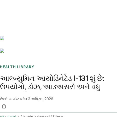
Benchmarks
Stories
FAQ
Sign up / Log in
HEALTH LIBRARY
આલ્બ્યુમિન આયોડિનેટેડ I-131 શું છે:
ઉપયોગો, ડોઝ, આડઅસરો અને વધુ
છેલ્લે અપડેટ કરેલ
3 એપ્રિલ, 2026
ઘર
દવાઓ
Albumin Iodinated I 131 Intravenous Route