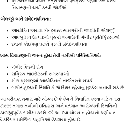
પ્રજનનક્ષમ વયની સ્ત્રીઓએ પ્રક્રિયા પહેલાં ગર્ભાવસ્થા
નિવારણની ચર્ચા કરવી જોઈએ
એલર્જી અને સંવેદનશીલતા:
આયોડિન અથવા કોન્ટ્રાસ્ટ સામગ્રીની જાણીતી એલર્જી
આલ્બુમિન ઉત્પાદનો પ્રત્યે અગાઉની ગંભીર પ્રતિક્રિયાઓ
દવાનાં કોઈપણ ઘટકો પ્રત્યે સંવેદનશીલતા
ખાસ વિચારણાની જરૂર હોય તેવી તબીબી પરિસ્થિતિઓ:
ગંભીર કિડની રોગ
સક્રિય થાઇરોઇડની સમસ્યાઓ
મોટા પ્રમાણમાં આયોડિનનો તાજેતરનો સંપર્ક
ગંભીર હૃદયની સ્થિતિ કે જે સ્થિર રહેવાનું મુશ્કેલ બનાવી શકે છે
આ પરીક્ષણ તમારા માટે યોગ્ય છે કે કેમ તે નિર્ધારિત કરવા માટે તમારા
ડૉક્ટર તમારા તબીબી ઇતિહાસ અને વર્તમાન આરોગ્યની સ્થિતિની
કાળજીપૂર્વક સમીક્ષા કરશે. જો આ દવા યોગ્ય ન હોય તો ઘણીવાર
વૈકલ્પિક ઇમેજિંગ પદ્ધતિઓ ઉપલબ્ધ હોય છે.