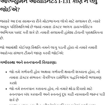
આલ્બ્યુમિન આયોડિનેટેડ I-131 કોણે ન લેવું
જોઈએ?
જ્યારે આ દવા સામાન્ય રીતે મોટાભાગના લોકો માટે સલામત છે, ત્યારે
અમુક પરિસ્થિતિઓ છે જ્યાં તમારા ડૉક્ટર અલગ ડાયગ્નોસ્ટિક
અભિગમ પસંદ કરી શકે છે. તમારી સલામતી હંમેશા ટોચની પ્રાથમિકતા
છે.
જો આમાંથી કોઈપણ સ્થિતિ તમને લાગુ પડતી હોય તો તમારે તમારી
આરોગ્ય સંભાળ ટીમને જાણ કરવી જોઈએ:
ગર્ભાવસ્થા અને સ્તનપાનની વિચારણા:
જો તમે ગર્ભવતી હોવ અથવા ગર્ભવતી થવાની શક્યતા હોય, તો
તમારા ડૉક્ટર સંભવતઃ વૈકલ્પિક ઇમેજિંગ પદ્ધતિઓની ભલામણ
કરશે
જો તમે સ્તનપાન કરાવતા હોવ, તો તમારે થોડા દિવસો માટે
સ્તનપાન બંધ કરવાની અને સ્તનનું દૂધ કાઢી નાખવાની જરૂર પડી
શકે છે