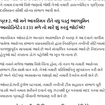
તે તમામ દવાઓ વિશે જણાવો જેથી તેઓ તમારી ડાયગ્નોસ્ટિક પ્રક્રિયા
દરમિયાન સૌથી યોગ્ય સંભાળ આપી શકે.
પ્રશ્ન 2. જો મને આકસ્મિક રીતે વધુ પડતું આલ્બુમિન
આયોડિનેટેડ I-131 મળે તો મારે શું કરવું જોઈએ?
આકસ્મિક ઓવરડોઝ અત્યંત અસંભવિત છે કારણ કે આ દવાને તાલીમ
પામેલા આરોગ્ય સંભાળ વ્યાવસાયિકો દ્વારા નિયંત્રિત તબીબી સેટિંગ્સમાં
કાળજીપૂર્વક માપવામાં આવે છે અને સંચાલિત કરવામાં આવે છે. નિદાનના
હેતુઓ માટે વપરાતા ડોઝ પહેલેથી જ ખૂબ જ નાના છે.
જો તમને મળેલા જથ્થા વિશે ચિંતા હોય, તો તરત જ તમારી આરોગ્ય
સંભાળ ટીમ સાથે વાત કરો. તેઓ તમારી પરિસ્થિતિનું મૂલ્યાંકન કરી શકે
છે અને કોઈપણ અસામાન્ય લક્ષણો માટે તમારી દેખરેખ રાખી શકે છે.
ઓવરડોઝની દુર્લભ ઘટનામાં, તમારી તબીબી ટીમ સહાયક સંભાળ પૂરી
પાડશે અને તમારા શરીરને દવાને વધુ ઝડપથી દૂર કરવામાં મદદ કરવા માટે
વધારાના પ્રવાહી પીવાની ભલામણ કરી શકે છે.