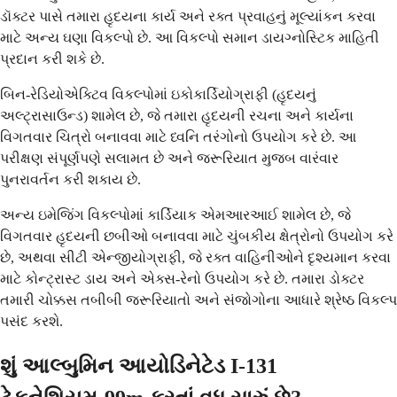
ડૉક્ટર પાસે તમારા હૃદયના કાર્ય અને રક્ત પ્રવાહનું મૂલ્યાંકન કરવા
માટે અન્ય ઘણા વિકલ્પો છે. આ વિકલ્પો સમાન ડાયગ્નોસ્ટિક માહિતી
પ્રદાન કરી શકે છે.
બિન-રેડિયોએક્ટિવ વિકલ્પોમાં ઇકોકાર્ડિયોગ્રાફી (હૃદયનું
અલ્ટ્રાસાઉન્ડ) શામેલ છે, જે તમારા હૃદયની રચના અને કાર્યના
વિગતવાર ચિત્રો બનાવવા માટે ધ્વનિ તરંગોનો ઉપયોગ કરે છે. આ
પરીક્ષણ સંપૂર્ણપણે સલામત છે અને જરૂરિયાત મુજબ વારંવાર
પુનરાવર્તન કરી શકાય છે.
અન્ય ઇમેજિંગ વિકલ્પોમાં કાર્ડિયાક એમઆરઆઈ શામેલ છે, જે
વિગતવાર હૃદયની છબીઓ બનાવવા માટે ચુંબકીય ક્ષેત્રોનો ઉપયોગ કરે
છે, અથવા સીટી એન્જીયોગ્રાફી, જે રક્ત વાહિનીઓને દૃશ્યમાન કરવા
માટે કોન્ટ્રાસ્ટ ડાય અને એક્સ-રેનો ઉપયોગ કરે છે. તમારા ડોક્ટર
તમારી ચોક્કસ તબીબી જરૂરિયાતો અને સંજોગોના આધારે શ્રેષ્ઠ વિકલ્પ
પસંદ કરશે.
શું આલ્બુમિન આયોડિનેટેડ I-131