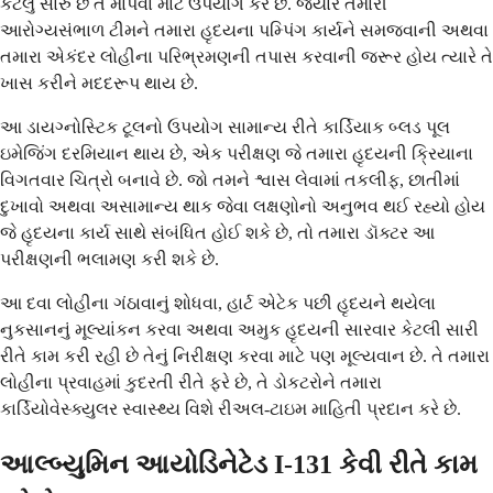
કેટલું સારું છે તે માપવા માટે ઉપયોગ કરે છે. જ્યારે તમારી
આરોગ્યસંભાળ ટીમને તમારા હૃદયના પમ્પિંગ કાર્યને સમજવાની અથવા
તમારા એકંદર લોહીના પરિભ્રમણની તપાસ કરવાની જરૂર હોય ત્યારે તે
ખાસ કરીને મદદરૂપ થાય છે.
આ ડાયગ્નોસ્ટિક ટૂલનો ઉપયોગ સામાન્ય રીતે કાર્ડિયાક બ્લડ પૂલ
ઇમેજિંગ દરમિયાન થાય છે, એક પરીક્ષણ જે તમારા હૃદયની ક્રિયાના
વિગતવાર ચિત્રો બનાવે છે. જો તમને શ્વાસ લેવામાં તકલીફ, છાતીમાં
દુખાવો અથવા અસામાન્ય થાક જેવા લક્ષણોનો અનુભવ થઈ રહ્યો હોય
જે હૃદયના કાર્ય સાથે સંબંધિત હોઈ શકે છે, તો તમારા ડૉક્ટર આ
પરીક્ષણની ભલામણ કરી શકે છે.
આ દવા લોહીના ગંઠાવાનું શોધવા, હાર્ટ એટેક પછી હૃદયને થયેલા
નુકસાનનું મૂલ્યાંકન કરવા અથવા અમુક હૃદયની સારવાર કેટલી સારી
રીતે કામ કરી રહી છે તેનું નિરીક્ષણ કરવા માટે પણ મૂલ્યવાન છે. તે તમારા
લોહીના પ્રવાહમાં કુદરતી રીતે ફરે છે, તે ડોકટરોને તમારા
કાર્ડિયોવેસ્ક્યુલર સ્વાસ્થ્ય વિશે રીઅલ-ટાઇમ માહિતી પ્રદાન કરે છે.
આલ્બ્યુમિન આયોડિનેટેડ I-131 કેવી રીતે કામ