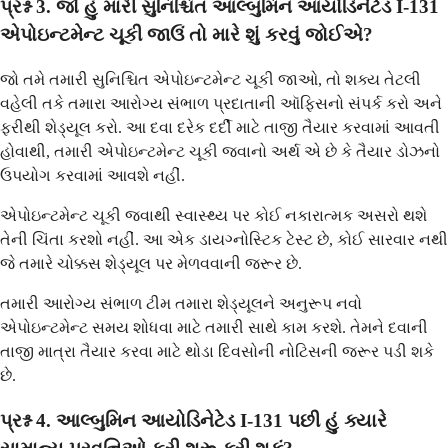
પ્રશ્ન 3. જો હું મારી સુનિશ્ચિત આલ્બુમિન આયોડિનેટેડ I-131
એપોઇન્ટમેન્ટ ચૂકી જાઉં તો મારે શું કરવું જોઈએ?
જો તમે તમારી સુનિશ્ચિત એપોઇન્ટમેન્ટ ચૂકી જાઓ, તો શક્ય તેટલી
વહેલી તકે તમારા આરોગ્ય સંભાળ પ્રદાતાની ઑફિસનો સંપર્ક કરો અને
ફરીથી શેડ્યૂલ કરો. આ દવા દરેક દર્દી માટે તાજી તૈયાર કરવામાં આવતી
હોવાથી, તમારી એપોઇન્ટમેન્ટ ચૂકી જવાનો અર્થ એ છે કે તૈયાર ડોઝનો
ઉપયોગ કરવામાં આવશે નહીં.
એપોઇન્ટમેન્ટ ચૂકી જવાથી સ્વાસ્થ્ય પર કોઈ નકારાત્મક અસરો થશે
તેની ચિંતા કરશો નહીં. આ એક ડાયગ્નોસ્ટિક ટેસ્ટ છે, કોઈ સારવાર નથી
જે તમારે ચોક્કસ શેડ્યૂલ પર મેળવવાની જરૂર છે.
તમારી આરોગ્ય સંભાળ ટીમ તમારા શેડ્યૂલને અનુરૂપ નવો
એપોઇન્ટમેન્ટ સમય શોધવા માટે તમારી સાથે કામ કરશે. તેમને દવાની
તાજી માત્રા તૈયાર કરવા માટે થોડા દિવસોની નોટિસની જરૂર પડી શકે
છે.
પ્રશ્ન 4. આલ્બુમિન આયોડિનેટેડ I-131 પછી હું ક્યારે