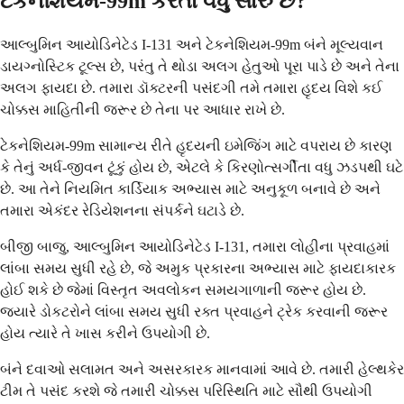
ટેકનેશિયમ-99m કરતાં વધુ સારું છે?
આલ્બુમિન આયોડિનેટેડ I-131 અને ટેકનેશિયમ-99m બંને મૂલ્યવાન
ડાયગ્નોસ્ટિક ટૂલ્સ છે, પરંતુ તે થોડા અલગ હેતુઓ પૂરા પાડે છે અને તેના
અલગ ફાયદા છે. તમારા ડૉક્ટરની પસંદગી તમે તમારા હૃદય વિશે કઈ
ચોક્કસ માહિતીની જરૂર છે તેના પર આધાર રાખે છે.
ટેકનેશિયમ-99m સામાન્ય રીતે હૃદયની ઇમેજિંગ માટે વપરાય છે કારણ
કે તેનું અર્ધ-જીવન ટૂંકું હોય છે, એટલે કે કિરણોત્સર્ગીતા વધુ ઝડપથી ઘટે
છે. આ તેને નિયમિત કાર્ડિયાક અભ્યાસ માટે અનુકૂળ બનાવે છે અને
તમારા એકંદર રેડિયેશનના સંપર્કને ઘટાડે છે.
બીજી બાજુ, આલ્બુમિન આયોડિનેટેડ I-131, તમારા લોહીના પ્રવાહમાં
લાંબા સમય સુધી રહે છે, જે અમુક પ્રકારના અભ્યાસ માટે ફાયદાકારક
હોઈ શકે છે જેમાં વિસ્તૃત અવલોકન સમયગાળાની જરૂર હોય છે.
જ્યારે ડોકટરોને લાંબા સમય સુધી રક્ત પ્રવાહને ટ્રેક કરવાની જરૂર
હોય ત્યારે તે ખાસ કરીને ઉપયોગી છે.
બંને દવાઓ સલામત અને અસરકારક માનવામાં આવે છે. તમારી હેલ્થકેર
ટીમ તે પસંદ કરશે જે તમારી ચોક્કસ પરિસ્થિતિ માટે સૌથી ઉપયોગી