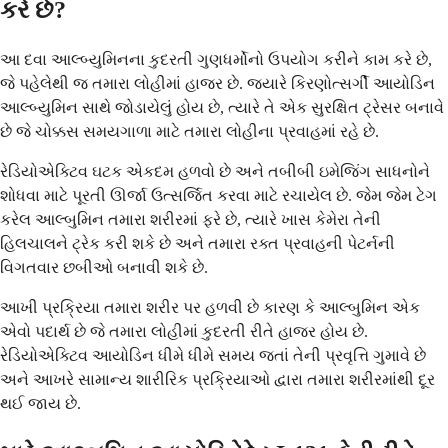
કરે છે?
આ દવા આલ્બ્યુમિનના કુદરતી ગુણધર્મોનો ઉપયોગ કરીને કામ કરે છે,
જે પહેલેથી જ તમારા લોહીમાં હાજર છે. જ્યારે કિરણોત્સર્ગી આયોડિન
આલ્બ્યુમિન સાથે જોડાયેલું હોય છે, ત્યારે તે એક સુરક્ષિત ટ્રેસર બનાવે
છે જે ચોક્કસ સમયગાળા માટે તમારા લોહીના પ્રવાહમાં રહે છે.
રેડિયોએક્ટિવ ઘટક એકદમ હળવો છે અને તબીબી ઇમેજિંગ સાધનોને
શોધવા માટે પૂરતી ઊર્જા ઉત્સર્જિત કરવા માટે રચાયેલ છે. જેમ જેમ ટેગ
કરેલ આલ્બુમિન તમારા શરીરમાં ફરે છે, ત્યારે ખાસ કેમેરા તેની
હિલચાલને ટ્રેક કરી શકે છે અને તમારા રક્ત પ્રવાહની પેટર્નની
વિગતવાર છબીઓ બનાવી શકે છે.
આખી પ્રક્રિયા તમારા શરીર પર હળવી છે કારણ કે આલ્બુમિન એક
એવો પદાર્થ છે જે તમારા લોહીમાં કુદરતી રીતે હાજર હોય છે.
રેડિયોએક્ટિવ આયોડિન ધીમે ધીમે સમય જતાં તેની પ્રવૃત્તિ ગુમાવે છે
અને આખરે સામાન્ય શારીરિક પ્રક્રિયાઓ દ્વારા તમારા શરીરમાંથી દૂર
થઈ જાય છે.