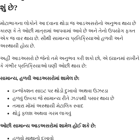
શું છે?
મોટાભાગના લોકોને આ દવાના થોડા જ આડઅસરોનો અનુભવ થાય છે
કારણ કે તે ઓછી માત્રામાં આપવામાં આવે છે અને તેનો ઉપયોગ ફક્ત
એક જ વાર થાય છે. સૌથી સામાન્ય પ્રતિક્રિયાઓ હળવી અને
અસ્થાયી હોય છે.
અહીં આડઅસરો છે જેનો તમે અનુભવ કરી શકો છો, એ ધ્યાનમાં રાખીને
કે ગંભીર પ્રતિક્રિયાઓ ઘણી ઓછી થાય છે:
સામાન્ય, હળવી આડઅસરોમાં શામેલ છે:
ઇન્જેક્શન સાઇટ પર થોડો દુખાવો અથવા ઉઝરડા
હળવું ઉબકા જે સામાન્ય રીતે ઝડપથી પસાર થાય છે
તમારા મોંમાં અસ્થાયી મેટાલિક સ્વાદ
થોડું ફ્લશ અથવા ગરમ લાગવું
ઓછી સામાન્ય આડઅસરોમાં શામેલ હોઈ શકે છે:
હળવો માથાનો દુખાવો