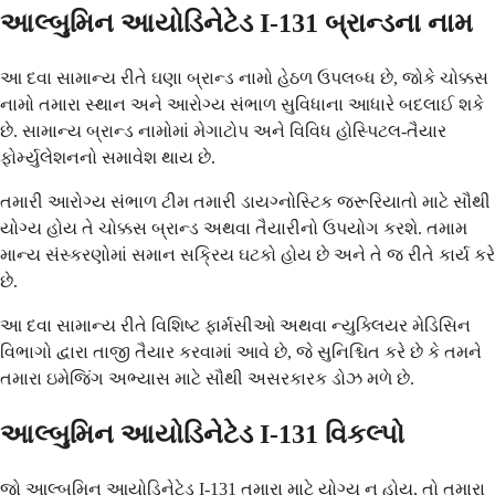
આલ્બુમિન આયોડિનેટેડ I-131 બ્રાન્ડના નામ
આ દવા સામાન્ય રીતે ઘણા બ્રાન્ડ નામો હેઠળ ઉપલબ્ધ છે, જોકે ચોક્કસ
નામો તમારા સ્થાન અને આરોગ્ય સંભાળ સુવિધાના આધારે બદલાઈ શકે
છે. સામાન્ય બ્રાન્ડ નામોમાં મેગાટોપ અને વિવિધ હોસ્પિટલ-તૈયાર
ફોર્મ્યુલેશનનો સમાવેશ થાય છે.
તમારી આરોગ્ય સંભાળ ટીમ તમારી ડાયગ્નોસ્ટિક જરૂરિયાતો માટે સૌથી
યોગ્ય હોય તે ચોક્કસ બ્રાન્ડ અથવા તૈયારીનો ઉપયોગ કરશે. તમામ
માન્ય સંસ્કરણોમાં સમાન સક્રિય ઘટકો હોય છે અને તે જ રીતે કાર્ય કરે
છે.
આ દવા સામાન્ય રીતે વિશિષ્ટ ફાર્મસીઓ અથવા ન્યુક્લિયર મેડિસિન
વિભાગો દ્વારા તાજી તૈયાર કરવામાં આવે છે, જે સુનિશ્ચિત કરે છે કે તમને
તમારા ઇમેજિંગ અભ્યાસ માટે સૌથી અસરકારક ડોઝ મળે છે.
આલ્બુમિન આયોડિનેટેડ I-131 વિકલ્પો
જો આલ્બુમિન આયોડિનેટેડ I-131 તમારા માટે યોગ્ય ન હોય, તો તમારા