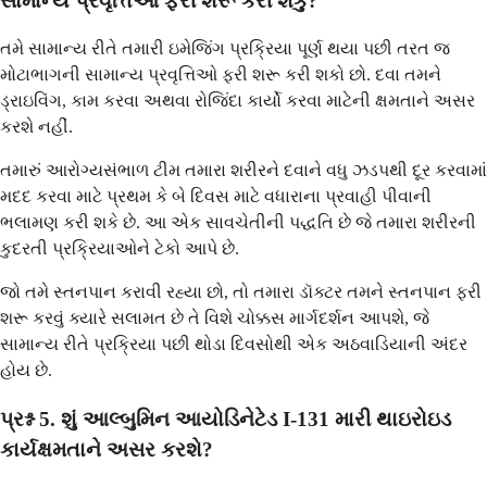
સામાન્ય પ્રવૃત્તિઓ ફરી શરૂ કરી શકું?
તમે સામાન્ય રીતે તમારી ઇમેજિંગ પ્રક્રિયા પૂર્ણ થયા પછી તરત જ
મોટાભાગની સામાન્ય પ્રવૃત્તિઓ ફરી શરૂ કરી શકો છો. દવા તમને
ડ્રાઇવિંગ, કામ કરવા અથવા રોજિંદા કાર્યો કરવા માટેની ક્ષમતાને અસર
કરશે નહીં.
તમારું આરોગ્યસંભાળ ટીમ તમારા શરીરને દવાને વધુ ઝડપથી દૂર કરવામાં
મદદ કરવા માટે પ્રથમ કે બે દિવસ માટે વધારાના પ્રવાહી પીવાની
ભલામણ કરી શકે છે. આ એક સાવચેતીની પદ્ધતિ છે જે તમારા શરીરની
કુદરતી પ્રક્રિયાઓને ટેકો આપે છે.
જો તમે સ્તનપાન કરાવી રહ્યા છો, તો તમારા ડૉક્ટર તમને સ્તનપાન ફરી
શરૂ કરવું ક્યારે સલામત છે તે વિશે ચોક્કસ માર્ગદર્શન આપશે, જે
સામાન્ય રીતે પ્રક્રિયા પછી થોડા દિવસોથી એક અઠવાડિયાની અંદર
હોય છે.
પ્રશ્ન 5. શું આલ્બુમિન આયોડિનેટેડ I-131 મારી થાઇરોઇડ
કાર્યક્ષમતાને અસર કરશે?