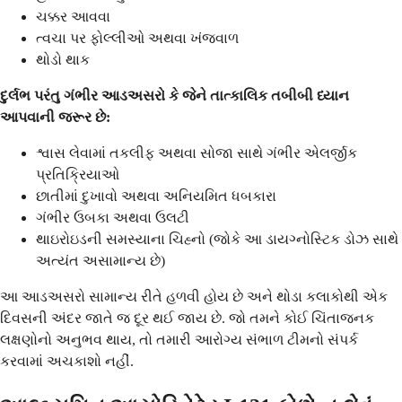
ચક્કર આવવા
ત્વચા પર ફોલ્લીઓ અથવા ખંજવાળ
થોડો થાક
દુર્લભ પરંતુ ગંભીર આડઅસરો કે જેને તાત્કાલિક તબીબી ધ્યાન
આપવાની જરૂર છે:
શ્વાસ લેવામાં તકલીફ અથવા સોજા સાથે ગંભીર એલર્જીક
પ્રતિક્રિયાઓ
છાતીમાં દુખાવો અથવા અનિયમિત ધબકારા
ગંભીર ઉબકા અથવા ઉલટી
થાઇરોઇડની સમસ્યાના ચિહ્નો (જોકે આ ડાયગ્નોસ્ટિક ડોઝ સાથે
અત્યંત અસામાન્ય છે)
આ આડઅસરો સામાન્ય રીતે હળવી હોય છે અને થોડા કલાકોથી એક
દિવસની અંદર જાતે જ દૂર થઈ જાય છે. જો તમને કોઈ ચિંતાજનક
લક્ષણોનો અનુભવ થાય, તો તમારી આરોગ્ય સંભાળ ટીમનો સંપર્ક
કરવામાં અચકાશો નહીં.