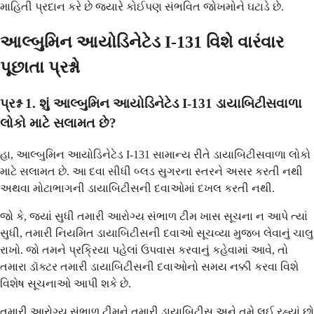
માહિતી પ્રદાન કરે છે જ્યારે કોઈપણ સંભવિત જોખમોને ઘટાડે છે.
આલ્બુમિન આયોડિનેટેડ I-131 વિશે વારંવાર
પૂછાતા પ્રશ્નો
પ્રશ્ન 1. શું આલ્બુમિન આયોડિનેટેડ I-131 ડાયાબિટીસવાળા
લોકો માટે સલામત છે?
હા, આલ્બુમિન આયોડિનેટેડ I-131 સામાન્ય રીતે ડાયાબિટીસવાળા લોકો
માટે સલામત છે. આ દવા સીધી બ્લડ સુગરના સ્તરને અસર કરતી નથી
અથવા મોટાભાગની ડાયાબિટીસની દવાઓમાં દખલ કરતી નથી.
જો કે, જ્યાં સુધી તમારી આરોગ્ય સંભાળ ટીમ ખાસ સૂચના ન આપે ત્યાં
સુધી, તમારી નિયમિત ડાયાબિટીસની દવાઓ સૂચવ્યા મુજબ લેવાનું ચાલુ
રાખો. જો તમને પ્રક્રિયા પહેલાં ઉપવાસ કરવાનું કહેવામાં આવે, તો
તમારા ડૉક્ટર તમારી ડાયાબિટીસની દવાઓનો સમય નક્કી કરવા વિશે
વિશેષ સૂચનાઓ આપી શકે છે.
તમારી આરોગ્ય સંભાળ ટીમને તમારી ડાયાબિટીસ અને તમે લઈ રહ્યાં છો