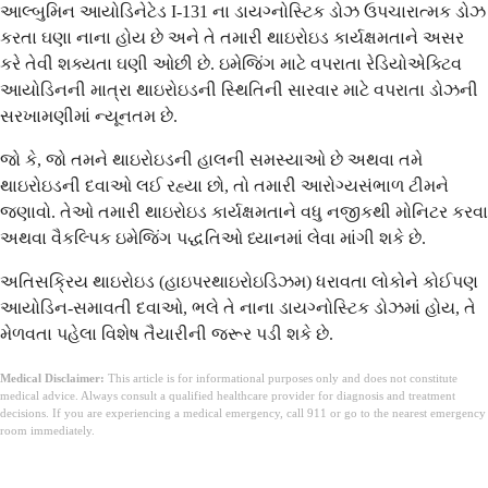
આલ્બુમિન આયોડિનેટેડ I-131 ના ડાયગ્નોસ્ટિક ડોઝ ઉપચારાત્મક ડોઝ
કરતા ઘણા નાના હોય છે અને તે તમારી થાઇરોઇડ કાર્યક્ષમતાને અસર
કરે તેવી શક્યતા ઘણી ઓછી છે. ઇમેજિંગ માટે વપરાતા રેડિયોએક્ટિવ
આયોડિનની માત્રા થાઇરોઇડની સ્થિતિની સારવાર માટે વપરાતા ડોઝની
સરખામણીમાં ન્યૂનતમ છે.
જો કે, જો તમને થાઇરોઇડની હાલની સમસ્યાઓ છે અથવા તમે
થાઇરોઇડની દવાઓ લઈ રહ્યા છો, તો તમારી આરોગ્યસંભાળ ટીમને
જણાવો. તેઓ તમારી થાઇરોઇડ કાર્યક્ષમતાને વધુ નજીકથી મોનિટર કરવા
અથવા વૈકલ્પિક ઇમેજિંગ પદ્ધતિઓ ધ્યાનમાં લેવા માંગી શકે છે.
અતિસક્રિય થાઇરોઇડ (હાઇપરથાઇરોઇડિઝમ) ધરાવતા લોકોને કોઈપણ
આયોડિન-સમાવતી દવાઓ, ભલે તે નાના ડાયગ્નોસ્ટિક ડોઝમાં હોય, તે
મેળવતા પહેલા વિશેષ તૈયારીની જરૂર પડી શકે છે.
Medical Disclaimer:
This article is for informational purposes only and does not constitute
medical advice. Always consult a qualified healthcare provider for diagnosis and treatment
decisions. If you are experiencing a medical emergency, call 911 or go to the nearest emergency
room immediately.