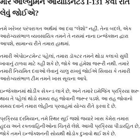
મારે આલ્બુમિન આયોડિનેટેડ I-131 કેવી રીતે
લેવું જોઈએ?
તમે ખરેખર પરંપરાગત અર્થમાં આ દવા “લેશો” નહીં. તેના બદલે, એક
આરોગ્યસંભાળ વ્યવસાયિક તમને તે નસમાં નાના ઇન્જેક્શન દ્વારા
આપશે, સામાન્ય રીતે તમારા હાથમાં.
તમારી એપોઇન્ટમેન્ટ પહેલાં, તમારા ડૉક્ટર તમને થોડા કલાકો સુધી
ખાવાનું ટાળવા માટે કહી શકે છે, જોકે આ હંમેશા જરૂરી નથી. તમારે
તમારી નિયમિત દવાઓ લેવાનું ચાલુ રાખવું જોઈએ સિવાય કે તમારી
આરોગ્યસંભાળ ટીમ તમને ખાસ સૂચના આપે.
ઇન્જેક્શનમાં થોડીક સેકન્ડ લાગે છે, અને તમારે ઇમેજિંગ પ્રક્રિયા શરૂ
થાય તે પહેલાં થોડો સમય રાહ જોવાની જરૂર પડશે. આ રાહ જોવાનો
સમય દવાને તમારા લોહીના પ્રવાહમાં યોગ્ય રીતે ફરવા દે છે.
પ્રક્રિયા દરમિયાન, તમે સ્થિર સૂઈ જશો જ્યારે ખાસ કેમેરા તમારા
હૃદય અને રક્તવાહિનીઓના ચિત્રો લેશે. આખી પ્રક્રિયા પીડારહિત છે,
જોકે તમને ઇન્જેક્શનની સોયથી થોડોક દુખાવો થઈ શકે છે.