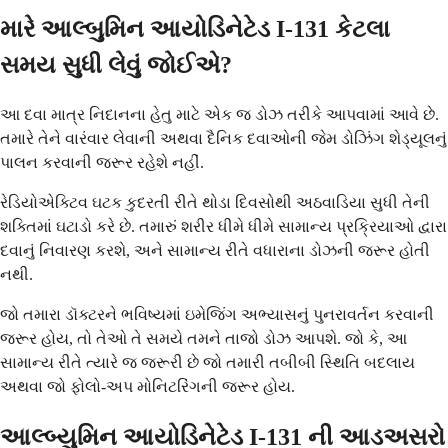
મારે આલ્બુમિન આયોડિનેટેડ I-131 કેટલા
સમય સુધી લેવું જોઈએ?
આ દવા માત્ર નિદાનના હેતુ માટે એક જ ડોઝ તરીકે આપવામાં આવે છે.
તમારે તેને વારંવાર લેવાની અથવા દૈનિક દવાઓની જેમ ડોઝિંગ શેડ્યૂલનું
પાલન કરવાની જરૂર રહેશે નહીં.
રેડિયોએક્ટિવ ઘટક કુદરતી રીતે થોડા દિવસોથી અઠવાડિયા સુધી તેની
શક્તિમાં ઘટાડો કરે છે. તમારું શરીર ધીમે ધીમે સામાન્ય પ્રક્રિયાઓ દ્વારા
દવાનું નિવારણ કરશે, અને સામાન્ય રીતે વધારાના ડોઝની જરૂર હોતી
નથી.
જો તમારા ડૉક્ટરને ભવિષ્યમાં ઇમેજિંગ અભ્યાસનું પુનરાવર્તન કરવાની
જરૂર હોય, તો તેઓ તે સમયે તમને તાજો ડોઝ આપશે. જો કે, આ
સામાન્ય રીતે ત્યારે જ જરૂરી છે જો તમારી તબીબી સ્થિતિ બદલાય
અથવા જો ફોલો-અપ મોનિટરિંગની જરૂર હોય.
આલ્બ્યુમિન આયોડિનેટેડ I-131 ની આડઅસરો