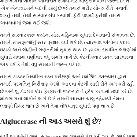
મોટાભાગના લોકોને અનિશ્ચિત સમય માટે ચાલુ રાખવાની જરૂર છે. તે
એક એન્ઝાઇમને બદલી રહ્યું છે જે તમારું શરીર યોગ્ય રીતે બનાવી
શકતું નથી, તેથી સારવાર બંધ કરવાથી ફેટી પદાર્થો ફરીથી તમારા
અવયવોમાં જમા થઈ જશે.
તમને સારવાર શરૂ કર્યાના થોડા મહિનામાં સુધારા દેખાવાની સંભાવના છે.
તમારી energyર્જાનું સ્તર પ્રથમ વધી શકે છે, ત્યારબાદ અંગોના કદમાં
ઘટાડો અને લોહીની ગણતરીમાં સુધારો થાય છે. હાડકાં સંબંધિત લક્ષણોમાં
સુધારો થવામાં ઘણીવાર વધુ સમય લાગે છે, કેટલીકવાર સતત સારવારના
એક વર્ષ કે તેથી વધુ સમયની જરૂર પડે છે.
તમારા ડૉક્ટર નિયમિત રક્ત પરીક્ષણો અને ઇમેજિંગ અભ્યાસ દ્વારા
તમારી પ્રગતિનું નિરીક્ષણ કરશે. આ દવા કેટલી સારી રીતે કામ કરી રહી
છે અને શું ડોઝમાં કોઈ ફેરફારની જરૂર છે તે ટ્રૅક કરવામાં મદદ કરે છે.
મોટાભાગના લોકોને લાગે છે કે તેમની સારવાર ચાલુ રહેવાથી તેમના
લક્ષણો સ્થિર થાય છે અને તેમાં નોંધપાત્ર સુધારો પણ થાય છે.
Alglucerase ની આડ અસરો શું છે?
બધી દવાઓની જેમ, alglucerase આડઅસરો પેદા કરી શકે છે, જોકે ઘણા