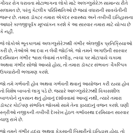
ગૌચર રોગ ધરાવતા મોટાભાગના લોકો માટે અલગ્લુસેરેઝ સામાન્ય રીતે
સલામત છે, પરંતુ કેટલીક પરિસ્થિતિઓ છે જ્યાં વધારાની સાવચેતીની
જરૂર છે. તમારા ડૉક્ટર તમારા એકંદર સ્વાસ્થ્ય અને તબીબી ઇતિહાસના
આધારે કાળજીપૂર્વક મૂલ્યાંકન કરશે કે આ સારવાર તમારા માટે યોગ્ય છે
કે નહીં.
જે લોકોએ ભૂતકાળમાં અલગ્લુસેરેઝથી ગંભીર એલર્જીક પ્રતિક્રિયાઓ
કરી છે, તેઓએ આ દવા ન લેવી જોઈએ. જો તમને અગાઉની સારવાર
દરમિયાન ગંભીર શ્વાસ લેવામાં તકલીફ, ત્વચા પર મોટાપાયે ચકામા
અથવા ગંભીર સોજો આવ્યો હોય, તો તમારા ડૉક્ટર સંભવતઃ વૈકલ્પિક
ઉપચારોની ભલામણ કરશે.
જો તમે ગર્ભવતી હોવ અથવા ગર્ભવતી થવાનું આયોજન કરી રહ્યા હોવ
તો વિશેષ બાબતો લાગુ પડે છે. જ્યારે આલ્ગ્લુસેરેઝથી વિકાસશીલ
બાળકોને નુકસાન થતું હોવાનું દર્શાવવામાં આવ્યું નથી, ત્યારે તમારા
ડૉક્ટર કોઈપણ સંભવિત જોખમો સામે તેના ફાયદાનું વજન કરશે. ઘણી
સ્ત્રીઓ નજીકની તબીબી દેખરેખ હેઠળ ગર્ભાવસ્થા દરમિયાન સારવાર
ચાલુ રાખે છે.
જો તમને ગંભીર હૃદય અથવા ફેફસાની બિમારીનો ઇતિહાસ હોય, તો