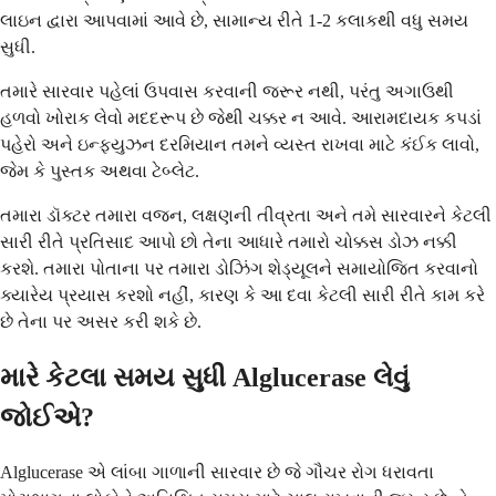
લાઇન દ્વારા આપવામાં આવે છે, સામાન્ય રીતે 1-2 કલાકથી વધુ સમય
સુધી.
તમારે સારવાર પહેલાં ઉપવાસ કરવાની જરૂર નથી, પરંતુ અગાઉથી
હળવો ખોરાક લેવો મદદરૂપ છે જેથી ચક્કર ન આવે. આરામદાયક કપડાં
પહેરો અને ઇન્ફ્યુઝન દરમિયાન તમને વ્યસ્ત રાખવા માટે કંઈક લાવો,
જેમ કે પુસ્તક અથવા ટેબ્લેટ.
તમારા ડૉક્ટર તમારા વજન, લક્ષણની તીવ્રતા અને તમે સારવારને કેટલી
સારી રીતે પ્રતિસાદ આપો છો તેના આધારે તમારો ચોક્કસ ડોઝ નક્કી
કરશે. તમારા પોતાના પર તમારા ડોઝિંગ શેડ્યૂલને સમાયોજિત કરવાનો
ક્યારેય પ્રયાસ કરશો નહીં, કારણ કે આ દવા કેટલી સારી રીતે કામ કરે
છે તેના પર અસર કરી શકે છે.
મારે કેટલા સમય સુધી Alglucerase લેવું
જોઈએ?
Alglucerase એ લાંબા ગાળાની સારવાર છે જે ગૌચર રોગ ધરાવતા