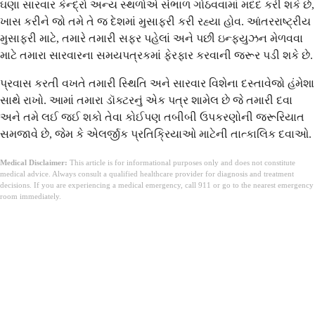
ઘણા સારવાર કેન્દ્રો અન્ય સ્થળોએ સંભાળ ગોઠવવામાં મદદ કરી શકે છે,
ખાસ કરીને જો તમે તે જ દેશમાં મુસાફરી કરી રહ્યા હોવ. આંતરરાષ્ટ્રીય
મુસાફરી માટે, તમારે તમારી સફર પહેલાં અને પછી ઇન્ફ્યુઝન મેળવવા
માટે તમારા સારવારના સમયપત્રકમાં ફેરફાર કરવાની જરૂર પડી શકે છે.
પ્રવાસ કરતી વખતે તમારી સ્થિતિ અને સારવાર વિશેના દસ્તાવેજો હંમેશા
સાથે રાખો. આમાં તમારા ડૉક્ટરનું એક પત્ર શામેલ છે જે તમારી દવા
અને તમે લઈ જઈ શકો તેવા કોઈપણ તબીબી ઉપકરણોની જરૂરિયાત
સમજાવે છે, જેમ કે એલર્જીક પ્રતિક્રિયાઓ માટેની તાત્કાલિક દવાઓ.
Medical Disclaimer:
This article is for informational purposes only and does not constitute
medical advice. Always consult a qualified healthcare provider for diagnosis and treatment
decisions. If you are experiencing a medical emergency, call 911 or go to the nearest emergency
room immediately.