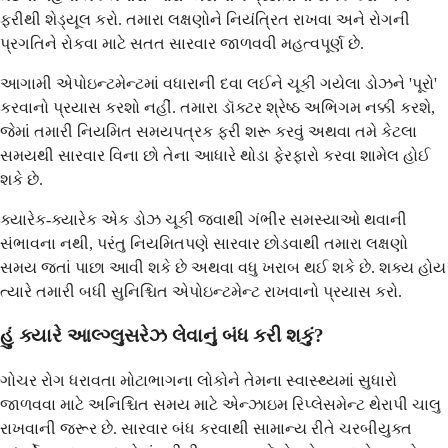
ફરીથી શેડ્યૂલ કરો. તમારા લક્ષણોને નિયંત્રિત રાખવા અને રોગની
પ્રગતિને રોકવા માટે સતત સારવાર જાળવવી મહત્વપૂર્ણ છે.
આગામી એપોઇન્ટમેન્ટમાં વધારાની દવા લઈને ચૂકી ગયેલા ડોઝને 'પૂરો'
કરવાનો પ્રયાસ કરશો નહીં. તમારા ડૉક્ટર શ્રેષ્ઠ અભિગમ નક્કી કરશે,
જેમાં તમારી નિયમિત સમયપત્રક ફરી શરૂ કરવું અથવા તમે કેટલા
સમયથી સારવાર વિના છો તેના આધારે થોડા ફેરફારો કરવા શામેલ હોઈ
શકે છે.
ક્યારેક-ક્યારેક એક ડોઝ ચૂકી જવાથી ગંભીર સમસ્યાઓ થવાની
સંભાવના નથી, પરંતુ નિયમિતપણે સારવાર છોડવાથી તમારા લક્ષણો
સમય જતાં પાછા આવી શકે છે અથવા વધુ ખરાબ થઈ શકે છે. શક્ય હોય
ત્યારે તમારી બધી સુનિશ્ચિત એપોઇન્ટમેન્ટ રાખવાનો પ્રયાસ કરો.
હું ક્યારે આલ્ગ્લુસરેઝ લેવાનું બંધ કરી શકું?
ગોચર રોગ ધરાવતા મોટાભાગના લોકોને તેમના સ્વાસ્થ્યમાં સુધારો
જાળવવા માટે અનિશ્ચિત સમય માટે એન્ઝાઇમ રિપ્લેસમેન્ટ થેરાપી ચાલુ
રાખવાની જરૂર છે. સારવાર બંધ કરવાથી સામાન્ય રીતે ચરબીયુક્ત