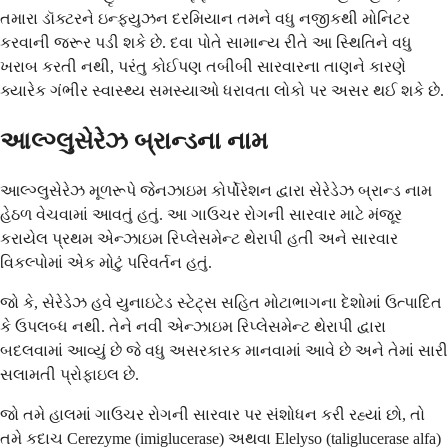
તમારા ડૉક્ટરને ઇન્ફ્યુઝન દરમિયાન તમને વધુ નજીકથી મોનિટર
કરવાની જરૂર પડી શકે છે. દવા પોતે સામાન્ય રીતે આ સ્થિતિને વધુ
ખરાબ કરતી નથી, પરંતુ કોઈપણ તબીબી સારવારના તાણને કારણે
ક્યારેક ગંભીર સ્વાસ્થ્ય સમસ્યાઓ ધરાવતા લોકો પર અસર થઈ શકે છે.
આલ્ગ્લુસેરેઝ બ્રાન્ડના નામ
આલ્ગ્લુસેરેઝ મૂળરૂપે જેનઝાઇમ કોર્પોરેશન દ્વારા સેરેડેઝ બ્રાન્ડ નામ
હેઠળ વેચવામાં આવતું હતું. આ ગાઉચર રોગની સારવાર માટે મંજૂર
કરાયેલ પ્રથમ એન્ઝાઇમ રિપ્લેસમેન્ટ થેરાપી હતી અને સારવાર
વિકલ્પોમાં એક મોટું પરિવર્તન હતું.
જો કે, સેરેડેઝ હવે યુનાઇટેડ સ્ટેટ્સ સહિત મોટાભાગના દેશોમાં ઉત્પાદિત
કે ઉપલબ્ધ નથી. તેને નવી એન્ઝાઇમ રિપ્લેસમેન્ટ થેરાપી દ્વારા
બદલવામાં આવ્યું છે જે વધુ અસરકારક માનવામાં આવે છે અને તેમાં સારી
સલામતી પ્રોફાઇલ છે.
જો તમે હાલમાં ગાઉચર રોગની સારવાર પર સંશોધન કરી રહ્યાં છો, તો
તમે કદાચ Cerezyme (imiglucerase) અથવા Elelyso (taliglucerase alfa)