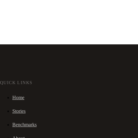
QUICK LINKS
Home
Stories
Benchmarks