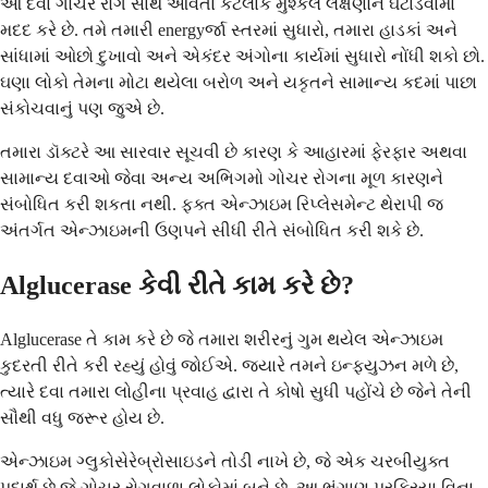
આ દવા ગોચર રોગ સાથે આવતા કેટલાક મુશ્કેલ લક્ષણોને ઘટાડવામાં
મદદ કરે છે. તમે તમારી energyર્જા સ્તરમાં સુધારો, તમારા હાડકાં અને
સાંધામાં ઓછો દુખાવો અને એકંદર અંગોના કાર્યમાં સુધારો નોંધી શકો છો.
ઘણા લોકો તેમના મોટા થયેલા બરોળ અને યકૃતને સામાન્ય કદમાં પાછા
સંકોચવાનું પણ જુએ છે.
તમારા ડૉક્ટરે આ સારવાર સૂચવી છે કારણ કે આહારમાં ફેરફાર અથવા
સામાન્ય દવાઓ જેવા અન્ય અભિગમો ગોચર રોગના મૂળ કારણને
સંબોધિત કરી શકતા નથી. ફક્ત એન્ઝાઇમ રિપ્લેસમેન્ટ થેરાપી જ
અંતર્ગત એન્ઝાઇમની ઉણપને સીધી રીતે સંબોધિત કરી શકે છે.
Alglucerase કેવી રીતે કામ કરે છે?
Alglucerase તે કામ કરે છે જે તમારા શરીરનું ગુમ થયેલ એન્ઝાઇમ
કુદરતી રીતે કરી રહ્યું હોવું જોઈએ. જ્યારે તમને ઇન્ફ્યુઝન મળે છે,
ત્યારે દવા તમારા લોહીના પ્રવાહ દ્વારા તે કોષો સુધી પહોંચે છે જેને તેની
સૌથી વધુ જરૂર હોય છે.
એન્ઝાઇમ ગ્લુકોસેરેબ્રોસાઇડને તોડી નાખે છે, જે એક ચરબીયુક્ત
પદાર્થ છે જે ગોચર રોગવાળા લોકોમાં બને છે. આ ભંગાણ પ્રક્રિયા વિના,