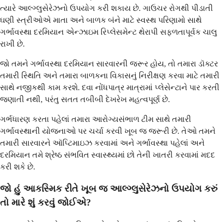
ત્યારે આલ્ગ્લુસેરેઝનો ઉપયોગ કરી શકાય છે. ગાઉચર રોગથી પીડાતી
ઘણી સ્ત્રીઓએ માતા અને બાળક બંને માટે સ્વસ્થ પરિણામો સાથે
ગર્ભાવસ્થા દરમિયાન એન્ઝાઇમ રિપ્લેસમેન્ટ થેરાપી સફળતાપૂર્વક ચાલુ
રાખી છે.
જો તમને ગર્ભાવસ્થા દરમિયાન સારવારની જરૂર હોય, તો તમારા ડૉક્ટર
તમારી સ્થિતિ અને તમારા બાળકના વિકાસનું નિરીક્ષણ કરવા માટે તમારી
સાથે નજીકથી કામ કરશે. દવા નોંધપાત્ર માત્રામાં પ્લેસેન્ટાને પાર કરતી
જણાતી નથી, પરંતુ સતત તબીબી દેખરેખ મહત્વપૂર્ણ છે.
ગર્ભધારણ કરતા પહેલાં તમારા આરોગ્યસંભાળ ટીમ સાથે તમારી
ગર્ભાવસ્થાની યોજનાઓ પર ચર્ચા કરવી ખૂબ જ જરૂરી છે. તેઓ તમને
તમારી સારવારને ઑપ્ટિમાઇઝ કરવામાં અને ગર્ભાવસ્થા પહેલાં અને
દરમિયાન તમે શ્રેષ્ઠ સંભવિત સ્વાસ્થ્યમાં છો તેની ખાતરી કરવામાં મદદ
કરી શકે છે.
જો હું આકસ્મિક રીતે ખૂબ જ આલ્ગ્લુસેરેઝનો ઉપયોગ કરું
તો મારે શું કરવું જોઈએ?