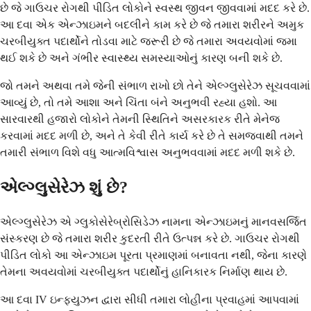
છે જે ગાઉચર રોગથી પીડિત લોકોને સ્વસ્થ જીવન જીવવામાં મદદ કરે છે.
આ દવા એક એન્ઝાઇમને બદલીને કામ કરે છે જે તમારા શરીરને અમુક
ચરબીયુક્ત પદાર્થોને તોડવા માટે જરૂરી છે જે તમારા અવયવોમાં જમા
થઈ શકે છે અને ગંભીર સ્વાસ્થ્ય સમસ્યાઓનું કારણ બની શકે છે.
જો તમને અથવા તમે જેની સંભાળ રાખો છો તેને એલ્ગ્લુસેરેઝ સૂચવવામાં
આવ્યું છે, તો તમે આશા અને ચિંતા બંને અનુભવી રહ્યા હશો. આ
સારવારથી હજારો લોકોને તેમની સ્થિતિને અસરકારક રીતે મેનેજ
કરવામાં મદદ મળી છે, અને તે કેવી રીતે કાર્ય કરે છે તે સમજવાથી તમને
તમારી સંભાળ વિશે વધુ આત્મવિશ્વાસ અનુભવવામાં મદદ મળી શકે છે.
એલ્ગ્લુસેરેઝ શું છે?
એલ્ગ્લુસેરેઝ એ ગ્લુકોસેરેબ્રોસિડેઝ નામના એન્ઝાઇમનું માનવસર્જિત
સંસ્કરણ છે જે તમારા શરીર કુદરતી રીતે ઉત્પન્ન કરે છે. ગાઉચર રોગથી
પીડિત લોકો આ એન્ઝાઇમ પૂરતા પ્રમાણમાં બનાવતા નથી, જેના કારણે
તેમના અવયવોમાં ચરબીયુક્ત પદાર્થોનું હાનિકારક નિર્માણ થાય છે.
આ દવા IV ઇન્ફ્યુઝન દ્વારા સીધી તમારા લોહીના પ્રવાહમાં આપવામાં