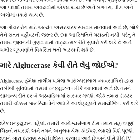
આ પદાર્થો તમારા અવયવોમાં એકઠા થાય છે અને બળતરા, પીડા અને
અંગોમાં વધારો થાય છે.
આ ગોચર રોગ માટે અત્યંત અસરકારક સારવાર માનવામાં આવે છે, જોકે
તેને સતત વહીવટની જરૂર છે. દવા આ સ્થિતિને મટાડતી નથી, પરંતુ તે
તમારા જીવનની ગુણવત્તામાં નાટ્યાત્મક રીતે સુધારો કરી શકે છે અને
ગંભીર ગૂંચવણોને વિકસિત થતી અટકાવી શકે છે.
મારે Alglucerase કેવી રીતે લેવું જોઈએ?
Alglucerase હંમેશા તાલીમ પામેલા આરોગ્યસંભાળ વ્યાવસાયિકો દ્વારા
તબીબી સુવિધામાં નસમાં ઇન્ફ્યુઝન તરીકે આપવામાં આવે છે. તમને
સામાન્ય રીતે દર બે અઠવાડિયામાં સારવાર મળશે, જોકે તમારા ડૉક્ટર
તમારી ચોક્કસ જરૂરિયાતોને આધારે આ શેડ્યૂલને સમાયોજિત કરી શકે
છે.
દરેક ઇન્ફ્યુઝન પહેલાં, તમારી આરોગ્યસંભાળ ટીમ તમારા મહત્વપૂર્ણ
ચિહ્નો તપાસશે અને તમને અનુભવાયેલા કોઈપણ લક્ષણો વિશે પૂછશે.
દવાને ખારા દ્રાવણ સાથે મિશ્રિત કરવામાં આવે છે અને ધીમે ધીમે IV