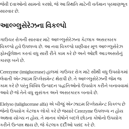
જેવી દવાઓનો સામનો કરશો, જે આ સ્થિતિ માટેની વર્તમાન પ્રમાણભૂત
સારવાર છે.
આલ્ગ્લુસેરેઝના વિકલ્પો
ગાઉચર રોગની સારવાર માટે આલ્ગ્લુસેરેઝના કેટલાક અસરકારક
વિકલ્પો હવે ઉપલબ્ધ છે. આ નવા વિકલ્પો ઘણીવાર મૂળ આલ્ગ્લુસેરેઝ
ફોર્મ્યુલેશન કરતાં વધુ સારી રીતે કામ કરે છે અને ઓછી આડઅસરોનું
કારણ બને છે.
Cerezyme (imiglucerase) હાલમાં ગાઉચર રોગ માટે સૌથી વધુ ઉપયોગમાં
લેવાતી એન્ઝાઇમ રિપ્લેસમેન્ટ થેરાપી છે. તે આલ્ગ્લુસેરેઝની જેમ જ
કામ કરે છે પરંતુ વિવિધ ઉત્પાદન પદ્ધતિઓનો ઉપયોગ કરીને બનાવવામાં
આવે છે જે તેને વધુ સુસંગત અને અસરકારક બનાવે છે.
Elelyso (taliglucerase alfa) એ બીજું એન્ઝાઇમ રિપ્લેસમેન્ટ વિકલ્પ છે
જેનો ઉપયોગ કેટલાક લોકો કરે છે જ્યારે Cerezyme ઉપલબ્ધ ન હોય
અથવા યોગ્ય ન હોય. તે માનવ કોષોને બદલે છોડના કોષોનો ઉપયોગ
કરીને ઉત્પન્ન થાય છે, જે કેટલાક દર્દીઓ પસંદ કરે છે.