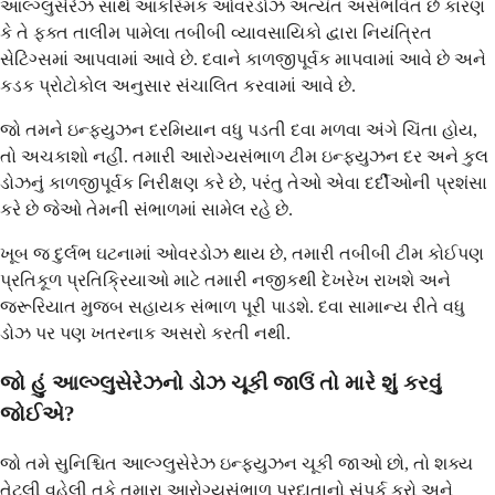
આલ્ગ્લુસેરેઝ સાથે આકસ્મિક ઓવરડોઝ અત્યંત અસંભવિત છે કારણ
કે તે ફક્ત તાલીમ પામેલા તબીબી વ્યાવસાયિકો દ્વારા નિયંત્રિત
સેટિંગ્સમાં આપવામાં આવે છે. દવાને કાળજીપૂર્વક માપવામાં આવે છે અને
કડક પ્રોટોકોલ અનુસાર સંચાલિત કરવામાં આવે છે.
જો તમને ઇન્ફ્યુઝન દરમિયાન વધુ પડતી દવા મળવા અંગે ચિંતા હોય,
તો અચકાશો નહીં. તમારી આરોગ્યસંભાળ ટીમ ઇન્ફ્યુઝન દર અને કુલ
ડોઝનું કાળજીપૂર્વક નિરીક્ષણ કરે છે, પરંતુ તેઓ એવા દર્દીઓની પ્રશંસા
કરે છે જેઓ તેમની સંભાળમાં સામેલ રહે છે.
ખૂબ જ દુર્લભ ઘટનામાં ઓવરડોઝ થાય છે, તમારી તબીબી ટીમ કોઈપણ
પ્રતિકૂળ પ્રતિક્રિયાઓ માટે તમારી નજીકથી દેખરેખ રાખશે અને
જરૂરિયાત મુજબ સહાયક સંભાળ પૂરી પાડશે. દવા સામાન્ય રીતે વધુ
ડોઝ પર પણ ખતરનાક અસરો કરતી નથી.
જો હું આલ્ગ્લુસેરેઝનો ડોઝ ચૂકી જાઉં તો મારે શું કરવું
જોઈએ?
જો તમે સુનિશ્ચિત આલ્ગ્લુસેરેઝ ઇન્ફ્યુઝન ચૂકી જાઓ છો, તો શક્ય
તેટલી વહેલી તકે તમારા આરોગ્યસંભાળ પ્રદાતાનો સંપર્ક કરો અને