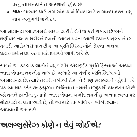
પરંતુ સામાન્ય રીતે અસ્થાયી હોય છે.
થાક:
સારવાર પછી તમે એક કે બે દિવસ માટે સામાન્ય કરતાં વધુ
થાક અનુભવી શકો છો.
આ સામાન્ય આડઅસરો સામાન્ય રીતે મેનેજ કરી શકાય છે અને
ઘણીવાર તમારા શરીરને દવાની આદત પડતાં ઓછી ધ્યાનપાત્ર બને છે.
તમારી આરોગ્યસંભાળ ટીમ આ પ્રતિક્રિયાઓને રોકવા અથવા
ઘટાડવામાં મદદ કરવા માટે દવાઓ આપી શકે છે.
ભાગ્યે જ, કેટલાક લોકોને વધુ ગંભીર એલર્જીક પ્રતિક્રિયાઓ અથવા
શ્વાસ લેવામાં તકલીફ થાય છે. જ્યારે આ ગંભીર પ્રતિક્રિયાઓ
અસામાન્ય છે, ત્યારે તમારી તબીબી ટીમ કોઈપણ સમસ્યાને વહેલી તકે
પકડવા માટે દરેક ઇન્ફ્યુઝન દરમિયાન તમારી નજીકથી દેખરેખ રાખે છે.
જો તમને છાતીમાં દુખાવો, શ્વાસ લેવામાં ગંભીર તકલીફ અથવા ત્વચા પર
મોટાપાયે ચકામા આવે છે, તો આ માટે તાત્કાલિક તબીબી ધ્યાન
આપવાની જરૂર છે.
અલગ્લુસેરેઝ કોણે ન લેવું જોઈએ?