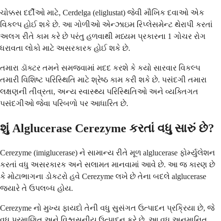
ચોક્કસ દર્દીઓ માટે, Cerdelga (eliglustat) જેવી મૌખિક દવાઓ એક
વિકલ્પ હોઈ શકે છે. આ ગોળીઓ એન્ઝાઇમ રિપ્લેસમેન્ટ થેરાપી કરતાં
અલગ રીતે કામ કરે છે પરંતુ હળવાથી મધ્યમ પ્રકારના 1 ગોચર રોગ
ધરાવતા લોકો માટે અસરકારક હોઈ શકે છે.
તમારા ડૉક્ટર તમને સમજવામાં મદદ કરશે કે કયો સારવાર વિકલ્પ
તમારી વિશિષ્ટ પરિસ્થિતિ માટે શ્રેષ્ઠ કામ કરી શકે છે. પસંદગી તમારા
લક્ષણની તીવ્રતા, અન્ય સ્વાસ્થ્ય પરિસ્થિતિઓ અને વ્યક્તિગત
પસંદગીઓ જેવા પરિબળો પર આધારિત છે.
શું Alglucerase Cerezyme કરતાં વધુ સારું છે?
Cerezyme (imiglucerase) ને સામાન્ય રીતે મૂળ alglucerase ફોર્મ્યુલેશન
કરતાં વધુ અસરકારક અને સલામત માનવામાં આવે છે. આ જ કારણ છે
કે મોટાભાગના ડોકટરો હવે Cerezyme લખે છે તેના બદલે alglucerase
જ્યારે તે ઉપલબ્ધ હોય.
Cerezyme નો મુખ્ય ફાયદો તેની વધુ સુસંગત ઉત્પાદન પ્રક્રિયા છે, જે
વધુ પ્રમાણિત અને વિશ્વસનીય ઉત્પાદન કરે છે. આ વધુ અનુમાનિત