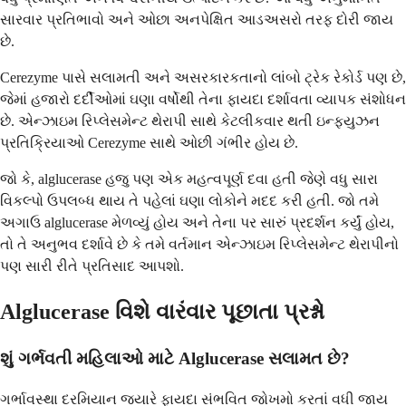
સારવાર પ્રતિભાવો અને ઓછા અનપેક્ષિત આડઅસરો તરફ દોરી જાય
છે.
Cerezyme પાસે સલામતી અને અસરકારકતાનો લાંબો ટ્રેક રેકોર્ડ પણ છે,
જેમાં હજારો દર્દીઓમાં ઘણા વર્ષોથી તેના ફાયદા દર્શાવતા વ્યાપક સંશોધન
છે. એન્ઝાઇમ રિપ્લેસમેન્ટ થેરાપી સાથે કેટલીકવાર થતી ઇન્ફ્યુઝન
પ્રતિક્રિયાઓ Cerezyme સાથે ઓછી ગંભીર હોય છે.
જો કે, alglucerase હજુ પણ એક મહત્વપૂર્ણ દવા હતી જેણે વધુ સારા
વિકલ્પો ઉપલબ્ધ થાય તે પહેલાં ઘણા લોકોને મદદ કરી હતી. જો તમે
અગાઉ alglucerase મેળવ્યું હોય અને તેના પર સારું પ્રદર્શન કર્યું હોય,
તો તે અનુભવ દર્શાવે છે કે તમે વર્તમાન એન્ઝાઇમ રિપ્લેસમેન્ટ થેરાપીનો
પણ સારી રીતે પ્રતિસાદ આપશો.
Alglucerase વિશે વારંવાર પૂછાતા પ્રશ્નો
શું ગર્ભવતી મહિલાઓ માટે Alglucerase સલામત છે?
ગર્ભાવસ્થા દરમિયાન જ્યારે ફાયદા સંભવિત જોખમો કરતાં વધી જાય