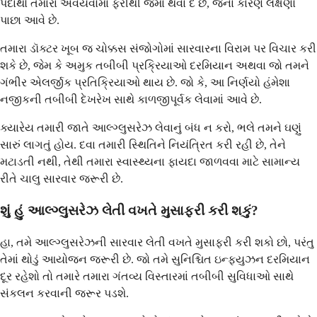
પદાર્થો તમારા અવયવોમાં ફરીથી જમા થવા દે છે, જેના કારણે લક્ષણો
પાછા આવે છે.
તમારા ડૉક્ટર ખૂબ જ ચોક્કસ સંજોગોમાં સારવારના વિરામ પર વિચાર કરી
શકે છે, જેમ કે અમુક તબીબી પ્રક્રિયાઓ દરમિયાન અથવા જો તમને
ગંભીર એલર્જીક પ્રતિક્રિયાઓ થાય છે. જો કે, આ નિર્ણયો હંમેશા
નજીકની તબીબી દેખરેખ સાથે કાળજીપૂર્વક લેવામાં આવે છે.
ક્યારેય તમારી જાતે આલ્ગ્લુસરેઝ લેવાનું બંધ ન કરો, ભલે તમને ઘણું
સારું લાગતું હોય. દવા તમારી સ્થિતિને નિયંત્રિત કરી રહી છે, તેને
મટાડતી નથી, તેથી તમારા સ્વાસ્થ્યના ફાયદા જાળવવા માટે સામાન્ય
રીતે ચાલુ સારવાર જરૂરી છે.
શું હું આલ્ગ્લુસરેઝ લેતી વખતે મુસાફરી કરી શકું?
હા, તમે આલ્ગ્લુસરેઝની સારવાર લેતી વખતે મુસાફરી કરી શકો છો, પરંતુ
તેમાં થોડું આયોજન જરૂરી છે. જો તમે સુનિશ્ચિત ઇન્ફ્યુઝન દરમિયાન
દૂર રહેશો તો તમારે તમારા ગંતવ્ય વિસ્તારમાં તબીબી સુવિધાઓ સાથે
સંકલન કરવાની જરૂર પડશે.