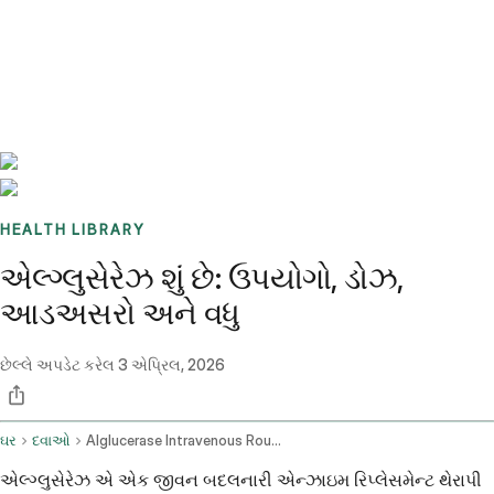
Benchmarks
Stories
FAQ
Sign up / Log in
HEALTH LIBRARY
એલ્ગ્લુસેરેઝ શું છે: ઉપયોગો, ડોઝ,
આડઅસરો અને વધુ
છેલ્લે અપડેટ કરેલ
3 એપ્રિલ, 2026
ઘર
દવાઓ
Alglucerase Intravenous Route
એલ્ગ્લુસેરેઝ એ એક જીવન બદલનારી એન્ઝાઇમ રિપ્લેસમેન્ટ થેરાપી