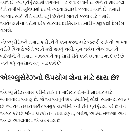
આવે છે. આ પ્રક્રિયામાં લગભગ 1-2 કલાક લાગે છે અને તે સામાન્ય
રીતે તબીબી સુવિધામાં દર બે અઠવાડિયામાં કરવામાં આવે છે. તમારી
સારવાર સારી રીતે ચાલી રહી છે તેની ખાતરી કરવા માટે તમારી
આરોગ્યસંભાળ ટીમ દરેક સારવાર દરમિયાન તમારી નજીકથી દેખરેખ
રાખશે.
એલ્ગ્લુસેરેઝને તમારા શરીરને તે કામ કરવા માટે જરૂરી સાધનો આપવા
તરીકે વિચારો જે તે જાતે કરી શકતું નથી. ગુમ થયેલ એન્ઝાઇમને
બદલીને, તે તમારા અવયવોને વધુ સારી રીતે કાર્ય કરવામાં મદદ કરે છે
અને વધુ નુકસાન થતું અટકાવે છે.
એલ્ગ્લુસેરેઝનો ઉપયોગ શેના માટે થાય છે?
એલ્ગ્લુસેરેઝ ખાસ કરીને ટાઈપ 1 ગાઉચર રોગની સારવાર માટે
બનાવવામાં આવ્યું છે, જે આ આનુવંશિક સ્થિતિનું સૌથી સામાન્ય સ્વરૂપ
છે. આ રોગ તમારા શરીર અમુક ચરબીને કેવી રીતે પ્રક્રિયા કરે છે તેને
અસર કરે છે, જેના કારણે તે તમારા યકૃત, બરોળ, અસ્થિ મજ્જા અને
અન્ય અવયવોમાં એકઠા થાય છે.