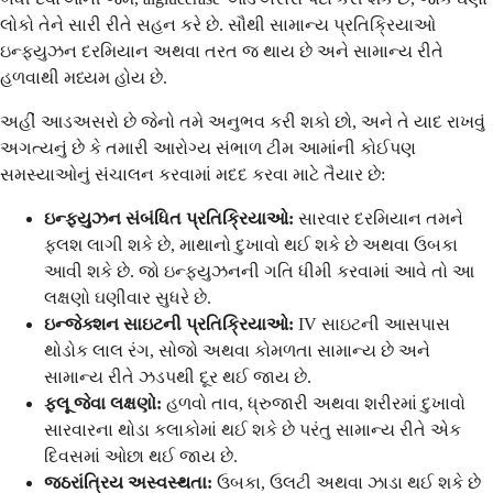
લોકો તેને સારી રીતે સહન કરે છે. સૌથી સામાન્ય પ્રતિક્રિયાઓ
ઇન્ફ્યુઝન દરમિયાન અથવા તરત જ થાય છે અને સામાન્ય રીતે
હળવાથી મધ્યમ હોય છે.
અહીં આડઅસરો છે જેનો તમે અનુભવ કરી શકો છો, અને તે યાદ રાખવું
અગત્યનું છે કે તમારી આરોગ્ય સંભાળ ટીમ આમાંની કોઈપણ
સમસ્યાઓનું સંચાલન કરવામાં મદદ કરવા માટે તૈયાર છે:
ઇન્ફ્યુઝન સંબંધિત પ્રતિક્રિયાઓ:
સારવાર દરમિયાન તમને
ફ્લશ લાગી શકે છે, માથાનો દુખાવો થઈ શકે છે અથવા ઉબકા
આવી શકે છે. જો ઇન્ફ્યુઝનની ગતિ ધીમી કરવામાં આવે તો આ
લક્ષણો ઘણીવાર સુધરે છે.
ઇન્જેક્શન સાઇટની પ્રતિક્રિયાઓ:
IV સાઇટની આસપાસ
થોડોક લાલ રંગ, સોજો અથવા કોમળતા સામાન્ય છે અને
સામાન્ય રીતે ઝડપથી દૂર થઈ જાય છે.
ફ્લૂ જેવા લક્ષણો:
હળવો તાવ, ધ્રુજારી અથવા શરીરમાં દુખાવો
સારવારના થોડા કલાકોમાં થઈ શકે છે પરંતુ સામાન્ય રીતે એક
દિવસમાં ઓછા થઈ જાય છે.
જઠરાંત્રિય અસ્વસ્થતા:
ઉબકા, ઉલટી અથવા ઝાડા થઈ શકે છે