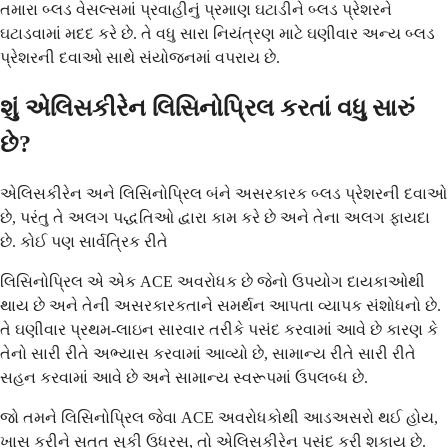
તમારા બ્લડ વેસલ્સમાં પ્રવાહીનું પ્રમાણ ઘટાડીને બ્લડ પ્રેશરને
ઘટાડવામાં મદદ કરે છે. તે વધુ સારા નિયંત્રણ માટે ઘણીવાર અન્ય બ્લડ
પ્રેશરની દવાઓ સાથે સંયોજનમાં વપરાય છે.
શું એલિસકીરેન લિસિનોપ્રિલ કરતાં વધુ સારું
છે?
એલિસકીરેન અને લિસિનોપ્રિલ બંને અસરકારક બ્લડ પ્રેશરની દવાઓ
છે, પરંતુ તે અલગ પદ્ધતિઓ દ્વારા કામ કરે છે અને તેના અલગ ફાયદા
છે. કોઈ પણ સાર્વત્રિક રીતે
લિસિનોપ્રિલ એ એક ACE અવરોધક છે જેનો ઉપયોગ દાયકાઓથી
થાય છે અને તેની અસરકારકતાને સમર્થન આપતા વ્યાપક સંશોધનો છે.
તે ઘણીવાર પ્રથમ-લાઇન સારવાર તરીકે પસંદ કરવામાં આવે છે કારણ કે
તેનો સારી રીતે અભ્યાસ કરવામાં આવ્યો છે, સામાન્ય રીતે સારી રીતે
સહન કરવામાં આવે છે અને સામાન્ય સ્વરૂપમાં ઉપલબ્ધ છે.
જો તમને લિસિનોપ્રિલ જેવા ACE અવરોધકોથી આડઅસરો થઈ હોય,
ખાસ કરીને સતત સૂકી ઉધરસ, તો એલિસકીરેન પસંદ કરી શકાય છે.