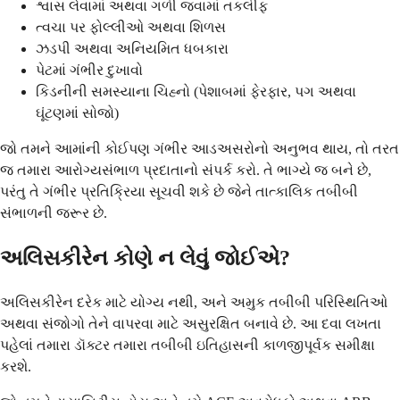
શ્વાસ લેવામાં અથવા ગળી જવામાં તકલીફ
ત્વચા પર ફોલ્લીઓ અથવા શિળસ
ઝડપી અથવા અનિયમિત ધબકારા
પેટમાં ગંભીર દુખાવો
કિડનીની સમસ્યાના ચિહ્નો (પેશાબમાં ફેરફાર, પગ અથવા
ઘૂંટણમાં સોજો)
જો તમને આમાંની કોઈપણ ગંભીર આડઅસરોનો અનુભવ થાય, તો તરત
જ તમારા આરોગ્યસંભાળ પ્રદાતાનો સંપર્ક કરો. તે ભાગ્યે જ બને છે,
પરંતુ તે ગંભીર પ્રતિક્રિયા સૂચવી શકે છે જેને તાત્કાલિક તબીબી
સંભાળની જરૂર છે.
અલિસકીરેન કોણે ન લેવું જોઈએ?
અલિસકીરેન દરેક માટે યોગ્ય નથી, અને અમુક તબીબી પરિસ્થિતિઓ
અથવા સંજોગો તેને વાપરવા માટે અસુરક્ષિત બનાવે છે. આ દવા લખતા
પહેલાં તમારા ડૉક્ટર તમારા તબીબી ઇતિહાસની કાળજીપૂર્વક સમીક્ષા
કરશે.