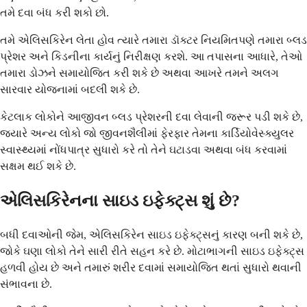
તમે દવા બંધ કરી શકો છો.
તમે એલિસકિરેન લેતા હોવ ત્યારે તમારા ડૉક્ટર નિયમિતપણે તમારા બ્લડ
પ્રેશર અને કિડનીના કાર્યનું નિરીક્ષણ કરશે. આ તપાસના આધારે, તેઓ
તમારા ડોઝને સમાયોજિત કરી શકે છે અથવા આખરે તમને અલગ
સારવાર યોજનામાં બદલી શકે છે.
કેટલાક લોકોને આજીવન બ્લડ પ્રેશરની દવા લેવાની જરૂર પડી શકે છે,
જ્યારે અન્ય લોકો જો જીવનશૈલીમાં ફેરફાર તેમના કાર્ડિયોવેસ્ક્યુલર
સ્વાસ્થ્યમાં નોંધપાત્ર સુધારો કરે તો તેને ઘટાડવા અથવા બંધ કરવામાં
સક્ષમ થઈ શકે છે.
એલિસકિરેનના સાઇડ ઇફેક્ટ્સ શું છે?
બધી દવાઓની જેમ, એલિસકિરેન સાઇડ ઇફેક્ટ્સનું કારણ બની શકે છે,
જોકે ઘણા લોકો તેને સારી રીતે સહન કરે છે. મોટાભાગની સાઇડ ઇફેક્ટ્સ
હળવી હોય છે અને તમારું શરીર દવામાં સમાયોજિત થતાં સુધારો થવાની
સંભાવના છે.