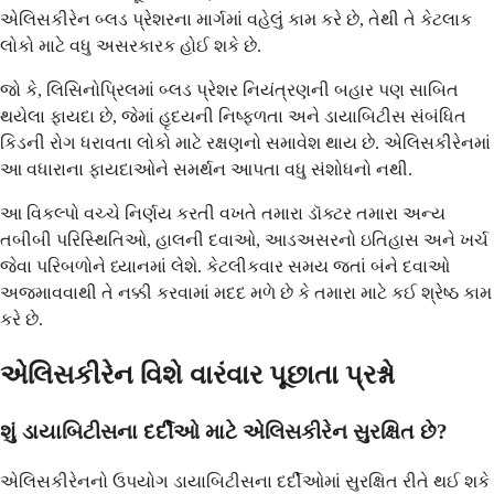
એલિસકીરેન બ્લડ પ્રેશરના માર્ગમાં વહેલું કામ કરે છે, તેથી તે કેટલાક
લોકો માટે વધુ અસરકારક હોઈ શકે છે.
જો કે, લિસિનોપ્રિલમાં બ્લડ પ્રેશર નિયંત્રણની બહાર પણ સાબિત
થયેલા ફાયદા છે, જેમાં હૃદયની નિષ્ફળતા અને ડાયાબિટીસ સંબંધિત
કિડની રોગ ધરાવતા લોકો માટે રક્ષણનો સમાવેશ થાય છે. એલિસકીરેનમાં
આ વધારાના ફાયદાઓને સમર્થન આપતા વધુ સંશોધનો નથી.
આ વિકલ્પો વચ્ચે નિર્ણય કરતી વખતે તમારા ડૉક્ટર તમારા અન્ય
તબીબી પરિસ્થિતિઓ, હાલની દવાઓ, આડઅસરનો ઇતિહાસ અને ખર્ચ
જેવા પરિબળોને ધ્યાનમાં લેશે. કેટલીકવાર સમય જતાં બંને દવાઓ
અજમાવવાથી તે નક્કી કરવામાં મદદ મળે છે કે તમારા માટે કઈ શ્રેષ્ઠ કામ
કરે છે.
એલિસકીરેન વિશે વારંવાર પૂછાતા પ્રશ્નો
શું ડાયાબિટીસના દર્દીઓ માટે એલિસકીરેન સુરક્ષિત છે?
એલિસકીરેનનો ઉપયોગ ડાયાબિટીસના દર્દીઓમાં સુરક્ષિત રીતે થઈ શકે