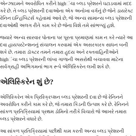
એન્ઝાઇમને અવરોધિત કરીને highંચા બ્લડ પ્રેશરને ઘટાડવામાં મદદ
કરે છે. તે બ્લડ પ્રેશરની દવાઓના એક અનોખા વર્ગનું છે જેને ડાયરેક્ટ
રેનિન ઇન્હિબિટર્સ કહેવામાં આવે છે, જે અન્ય સામાન્ય બ્લડ પ્રેશરની
દવાઓથી અલગ રીતે કામ કરે છે જેના વિશે તમે સાંભળ્યું હશે.
જ્યારે અન્ય સારવાર પોતાના પર પૂરતા પ્રમાણમાં કામ ન કરે ત્યારે આ
દવા હાયપરટેન્શનનું સંચાલન કરવામાં એક અસરકારક સાધન બની
શકે છે. તમારા ડૉક્ટર તમને તમારા હૃદય અને રક્તવાહિનીઓને
highંચા બ્લડ પ્રેશરની લાંબા ગાળાની અસરોથી બચાવવા માટેના
સર્વગ્રાહી અભિગમનાં ભાગ રૂપે એલિસ્કિરેન લખી શકે છે.
એલિસ્કિરેન શું છે?
એલિસ્કિરેન એક પ્રિસ્ક્રિપ્શન બ્લડ પ્રેશરની દવા છે જે રેનિનને
અવરોધિત કરીને કામ કરે છે, જે તમારા કિડની ઉત્પન્ન કરે છે. રેનિનને
સાંકળ પ્રતિક્રિયામાં પ્રથમ ડોમિનો તરીકે વિચારો જે આખરે તમારા
બ્લડ પ્રેશરને વધારે છે.
આ સાંકળ પ્રતિક્રિયામાં પછીથી કામ કરતી અન્ય બ્લડ પ્રેશરની