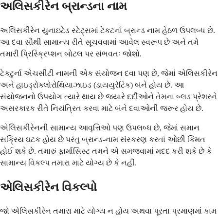
અલિસકીરેન બ્રાન્ડના નામ
અલિસકીરેન યુનાઇટેડ સ્ટેટ્સમાં ટેકટર્ના બ્રાન્ડ નામ હેઠળ ઉપલબ્ધ છે.
આ દવા સૌથી સામાન્ય રીતે સૂચવવામાં આવેલ સ્વરૂપ છે અને તમે
તમારી પ્રિસ્ક્રિપ્શન બોટલ પર સંભવતઃ જોશો.
ટેકટુર્ના એચસીટી નામની એક સંયોજન દવા પણ છે, જેમાં એલિસકીરેન
અને હાઇડ્રોક્લોરોથિયાઝાઇડ (ડાયયુરેટિક) બંને હોય છે. આ
સંયોજનનો ઉપયોગ ત્યારે થાય છે જ્યારે દર્દીઓને તેમના બ્લડ પ્રેશરને
અસરકારક રીતે નિયંત્રિત કરવા માટે બંને દવાઓની જરૂર હોય છે.
એલિસકીરેનની સામાન્ય આવૃત્તિઓ પણ ઉપલબ્ધ છે, જેમાં સમાન
સક્રિય ઘટક હોય છે પરંતુ બ્રાન્ડ-નામ સંસ્કરણ કરતાં ઓછી કિંમત
હોઈ શકે છે. તમારું ફાર્માસિસ્ટ તમને એ સમજવામાં મદદ કરી શકે છે કે
સામાન્ય વિકલ્પ તમારા માટે યોગ્ય છે કે નહીં.
એલિસકીરેન વિકલ્પો
જો એલિસકીરેન તમારા માટે યોગ્ય ન હોય અથવા પૂરતા પ્રમાણમાં કામ