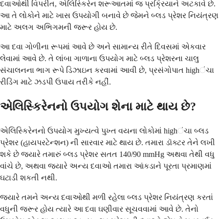
દવાઓથી વિપરીત, એલિસ્કિરેન શરૂઆતમાં જ પ્રક્રિયાને અટકાવે છે.
આ તે લોકોને માટે ખાસ ઉપયોગી બનાવે છે જેમને બ્લડ પ્રેશર નિયંત્રણ
માટે અલગ અભિગમની જરૂર હોય છે.
આ દવા ગોળીના રૂપમાં આવે છે અને સામાન્ય રીતે દિવસમાં એકવાર
લેવામાં આવે છે. તે લાંબા ગાળાના ઉપયોગ માટે બ્લડ પ્રેશરના ચાલુ
સંચાલનના ભાગ રૂપે ડિઝાઇન કરવામાં આવી છે, પ્રસંગોપાત highંચા
રીડિંગ માટે ઝડપી ઉપાય તરીકે નહીં.
એલિસ્કિરેનનો ઉપયોગ શેના માટે થાય છે?
એલિસ્કિરેનનો ઉપયોગ મુખ્યત્વે પુખ્ત વયના લોકોમાં highંચા બ્લડ
પ્રેશર (હાયપરટેન્શન) ની સારવાર માટે થાય છે. તમારા ડૉક્ટર તેને લખી
શકે છે જ્યારે તમારું બ્લડ પ્રેશર સતત 140/90 mmHg અથવા તેથી વધુ
વાંચે છે, અથવા જ્યારે અન્ય દવાઓ તમારા આંકડાને પૂરતા પ્રમાણમાં
ઘટાડી શકતી નથી.
જ્યારે તમને અન્ય દવાઓથી મળી રહેલા બ્લડ પ્રેશર નિયંત્રણ કરતાં
વધુની જરૂર હોય ત્યારે આ દવા ઘણીવાર સૂચવવામાં આવે છે. તેનો