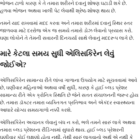
ભોજન ટાળો કારણ કે તે તમારા શરીરને દવાનું શોષણ ઘટાડી શકે છે.
હળવા ભોજન અથવા ખાલી પેટ લેવાથી શ્રેષ્ઠ શોષણ થાય છે.
તમને યાદ રાખવામાં મદદ કરવા અને તમારા શરીરમાં દવાનું સ્થિર સ્તર
જાળવવા માટે દરરોજ એક જ સમયે તમારો ડોઝ લેવાનો પ્રયાસ કરો.
ઘણા લોકોને તે તેમની સવારની દિનચર્યા સાથે લેવાનું મદદરૂપ લાગે છે.
મારે કેટલા સમય સુધી એલિસકિરેન લેવું
જોઈએ?
એલિસકિરેન સામાન્ય રીતે લાંબા ગાળાના ઉપયોગ માટે સૂચવવામાં આવે
છે, ઘણીવાર મહિનાઓ અથવા વર્ષો સુધી, કારણ કે હાઈ બ્લડ પ્રેશર
સામાન્ય રીતે એક ક્રોનિક સ્થિતિ છે જેને સતત સંચાલનની જરૂર હોય
છે. તમારા ડૉક્ટર તમારા વ્યક્તિગત પ્રતિભાવ અને એકંદર સ્વાસ્થ્યના
આધારે યોગ્ય સમયગાળો નક્કી કરશે.
એલિસકિરેન અચાનક લેવાનું બંધ ન કરો, ભલે તમને સારું લાગે અથવા
તમારા બ્લડ પ્રેશરના રીડિંગ્સમાં સુધારો થાય. હાઈ બ્લડ પ્રેશરની
ઘણીવાર કોઈ લક્ષણો હોતા નથી, તેથી સારું લાગવાનો અર્થ એ નથી કે