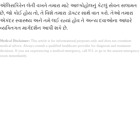
એલિસકિરેન લેતી વખતે તમારા માટે આલ્કોહોલનું કેટલું સેવન સલામત
છે, જો કોઈ હોય તો, તે વિશે તમારા ડૉક્ટર સાથે વાત કરો. તેઓ તમારા
એકંદર સ્વાસ્થ્ય અને તમે લઈ રહ્યાં હોવ તે અન્ય દવાઓના આધારે
વ્યક્તિગત માર્ગદર્શન આપી શકે છે.
Medical Disclaimer:
This article is for informational purposes only and does not constitute
medical advice. Always consult a qualified healthcare provider for diagnosis and treatment
decisions. If you are experiencing a medical emergency, call 911 or go to the nearest emergency
room immediately.