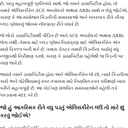
છે, પરંતુ મહત્વપૂર્ણ પ્રતિબંધો સાથે. જો તમને ડાયાબિટીસ હોય, તો
તમારે એલિસકીરેન ACE અવરોધકો અથવા ARBs સાથે ન લેવું જોઈએ,
કારણ કે આ સંયોજન કિડનીની સમસ્યાઓ અને ખતરનાક રીતે નીચા
બ્લડ પ્રેશરનું જોખમ નોંધપાત્ર રીતે વધારે છે.
જે લોકો ડાયાબિટીસથી પીડિત છે અને ACE અવરોધકો અથવા ARBs
લેતા નથી, તેમના માટે બ્લડ પ્રેશર નિયંત્રણ માટે એલિસકીરેન એક
સારો વિકલ્પ બની શકે છે. તમારા ડૉક્ટર તમારી કિડનીના કાર્યનું વધુ
નજીકથી નિરીક્ષણ કરશે, કારણ કે ડાયાબિટીસ પહેલેથી જ કિડની પર
તાણ લાવે છે.
જ્યારે તમને ડાયાબિટીસ હોય અને એલિસકીરેન લો છો, ત્યારે કિડનીના
કાર્ય અને પોટેશિયમનું સ્તર તપાસવા માટે નિયમિત રક્ત પરીક્ષણો ખાસ
કરીને મહત્વપૂર્ણ છે. આ કોઈપણ સંભવિત સમસ્યાઓને વહેલી તકે
પકડવામાં મદદ કરે છે.
જો હું આકસ્મિક રીતે વધુ પડતું એલિસકીરેન લઉં તો મારે શું
કરવું જોઈએ?