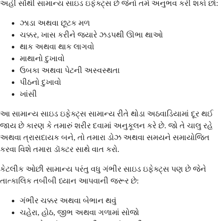
અહીં સૌથી સામાન્ય સાઇડ ઇફેક્ટ્સ છે જેનો તમે અનુભવ કરી શકો છો:
ઝાડા અથવા છૂટક મળ
ચક્કર, ખાસ કરીને જ્યારે ઝડપથી ઊભા થાઓ
થાક અથવા થાક લાગવો
માથાનો દુખાવો
ઉબકા અથવા પેટની અસ્વસ્થતા
પીઠનો દુખાવો
ખાંસી
આ સામાન્ય સાઇડ ઇફેક્ટ્સ સામાન્ય રીતે થોડા અઠવાડિયામાં દૂર થઈ
જાય છે કારણ કે તમારું શરીર દવામાં અનુકૂલન કરે છે. જો તે ચાલુ રહે
અથવા ત્રાસદાયક બને, તો તમારા ડોઝ અથવા સમયને સમાયોજિત
કરવા વિશે તમારા ડૉક્ટર સાથે વાત કરો.
કેટલીક ઓછી સામાન્ય પરંતુ વધુ ગંભીર સાઇડ ઇફેક્ટ્સ પણ છે જેને
તાત્કાલિક તબીબી ધ્યાન આપવાની જરૂર છે:
ગંભીર ચક્કર અથવા બેભાન થવું
ચહેરા, હોઠ, જીભ અથવા ગળામાં સોજો