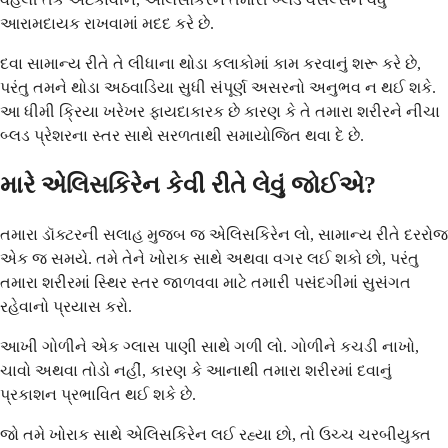
આરામદાયક રાખવામાં મદદ કરે છે.
દવા સામાન્ય રીતે તે લીધાના થોડા કલાકોમાં કામ કરવાનું શરૂ કરે છે,
પરંતુ તમને થોડા અઠવાડિયા સુધી સંપૂર્ણ અસરનો અનુભવ ન થઈ શકે.
આ ધીમી ક્રિયા ખરેખર ફાયદાકારક છે કારણ કે તે તમારા શરીરને નીચા
બ્લડ પ્રેશરના સ્તર સાથે સરળતાથી સમાયોજિત થવા દે છે.
મારે એલિસકિરેન કેવી રીતે લેવું જોઈએ?
તમારા ડૉક્ટરની સલાહ મુજબ જ એલિસકિરેન લો, સામાન્ય રીતે દરરોજ
એક જ સમયે. તમે તેને ખોરાક સાથે અથવા વગર લઈ શકો છો, પરંતુ
તમારા શરીરમાં સ્થિર સ્તર જાળવવા માટે તમારી પસંદગીમાં સુસંગત
રહેવાનો પ્રયાસ કરો.
આખી ગોળીને એક ગ્લાસ પાણી સાથે ગળી લો. ગોળીને કચડી નાખો,
ચાવો અથવા તોડો નહીં, કારણ કે આનાથી તમારા શરીરમાં દવાનું
પ્રકાશન પ્રભાવિત થઈ શકે છે.
જો તમે ખોરાક સાથે એલિસકિરેન લઈ રહ્યા છો, તો ઉચ્ચ ચરબીયુક્ત