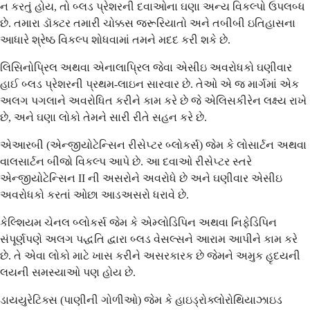
ન કરતું હોય, તો બ્લડ પ્રેશરની દવાઓના ઘણા અન્ય વિકલ્પો ઉપલબ્ધ
છે. તમારા ડૉક્ટર તમારી ચોક્કસ જરૂરિયાતો અને તબીબી ઇતિહાસના
આધારે શ્રેષ્ઠ વિકલ્પ શોધવામાં તમને મદદ કરી શકે છે.
લિસિનોપ્રિલ અથવા એનાલાપ્રિલ જેવા એસીઇ અવરોધકો ઘણીવાર
હાઈ બ્લડ પ્રેશરની પ્રથમ-લાઇન સારવાર છે. તેઓ એ જ માર્ગમાં એક
અલગ પગલાને અવરોધિત કરીને કામ કરે છે જે એલિસકીરેન લક્ષ્ય રાખે
છે, અને ઘણા લોકો તેમને સારી રીતે સહન કરે છે.
એઆરબી (એન્જીયોટેન્સિન રીસેપ્ટર બ્લોકર્સ) જેમ કે લોસાર્ટન અથવા
વાલસાર્ટન બીજો વિકલ્પ આપે છે. આ દવાઓ રીસેપ્ટર સ્તરે
એન્જીયોટેન્સિન II ની અસરોને અવરોધે છે અને ઘણીવાર એસીઇ
અવરોધકો કરતાં ઓછા આડઅસરો ધરાવે છે.
કેલ્શિયમ ચેનલ બ્લોકર્સ જેમ કે એમ્લોડિપિન અથવા નિફેડિપિન
સંપૂર્ણપણે અલગ પદ્ધતિ દ્વારા બ્લડ વેસલ્સને આરામ આપીને કામ કરે
છે. તે એવા લોકો માટે ખાસ કરીને અસરકારક છે જેમને અમુક હૃદયની
લયની સમસ્યાઓ પણ હોય છે.
ડાયયુરેટિક્સ (પાણીની ગોળીઓ) જેમ કે હાઇડ્રોક્લોરોથિયાઝાઇડ