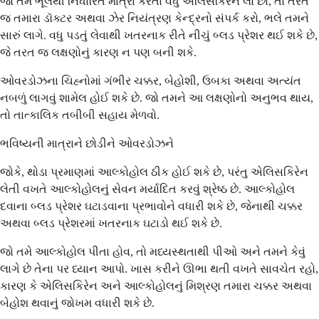
જો તમે ભૂલથી નિર્ધારિત માત્રા કરતાં વધુ એલિસકિરેન લો છો, તો તરત
જ તમારા ડૉક્ટર અથવા ઝેર નિયંત્રણ કેન્દ્રનો સંપર્ક કરો, ભલે તમને
સારું લાગે. વધુ પડતું લેવાથી ખતરનાક રીતે નીચું બ્લડ પ્રેશર થઈ શકે છે,
જે તરત જ લક્ષણોનું કારણ ન પણ બની શકે.
ઓવરડોઝના ચિહ્નોમાં ગંભીર ચક્કર, બેહોશી, ઉબકા અથવા અત્યંત
નબળું લાગવું શામેલ હોઈ શકે છે. જો તમને આ લક્ષણોનો અનુભવ થાય,
તો તાત્કાલિક તબીબી સહાય મેળવો.
ભવિષ્યની માત્રાને છોડીને ઓવરડોઝને
જોકે, થોડા પ્રમાણમાં આલ્કોહોલ ઠીક હોઈ શકે છે, પરંતુ એલિસકિરેન
લેતી વખતે આલ્કોહોલનું સેવન મર્યાદિત કરવું શ્રેષ્ઠ છે. આલ્કોહોલ
દવાના બ્લડ પ્રેશર ઘટાડવાના પ્રભાવોને વધારી શકે છે, જેનાથી ચક્કર
અથવા બ્લડ પ્રેશરમાં ખતરનાક ઘટાડો થઈ શકે છે.
જો તમે આલ્કોહોલ પીતા હોવ, તો મધ્યસ્થતાથી પીઓ અને તમને કેવું
લાગે છે તેના પર ધ્યાન આપો. ખાસ કરીને ઊભા થતી વખતે સાવચેત રહો,
કારણ કે એલિસકિરેન અને આલ્કોહોલનું મિશ્રણ તમારા ચક્કર અથવા
બેહોશ થવાનું જોખમ વધારી શકે છે.