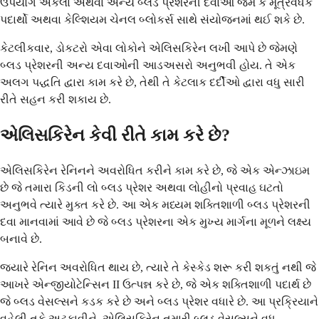
ઉપયોગ એકલા અથવા અન્ય બ્લડ પ્રેશરની દવાઓ જેમ કે મૂત્રવર્ધક
પદાર્થો અથવા કેલ્શિયમ ચેનલ બ્લોકર્સ સાથે સંયોજનમાં થઈ શકે છે.
કેટલીકવાર, ડોકટરો એવા લોકોને એલિસકિરેન લખી આપે છે જેમણે
બ્લડ પ્રેશરની અન્ય દવાઓની આડઅસરો અનુભવી હોય. તે એક
અલગ પદ્ધતિ દ્વારા કામ કરે છે, તેથી તે કેટલાક દર્દીઓ દ્વારા વધુ સારી
રીતે સહન કરી શકાય છે.
એલિસકિરેન કેવી રીતે કામ કરે છે?
એલિસકિરેન રેનિનને અવરોધિત કરીને કામ કરે છે, જે એક એન્ઝાઇમ
છે જે તમારા કિડની લો બ્લડ પ્રેશર અથવા લોહીનો પ્રવાહ ઘટતો
અનુભવે ત્યારે મુક્ત કરે છે. આ એક મધ્યમ શક્તિશાળી બ્લડ પ્રેશરની
દવા માનવામાં આવે છે જે બ્લડ પ્રેશરના એક મુખ્ય માર્ગના મૂળને લક્ષ્ય
બનાવે છે.
જ્યારે રેનિન અવરોધિત થાય છે, ત્યારે તે કેસ્કેડ શરૂ કરી શકતું નથી જે
આખરે એન્જીયોટેન્સિન II ઉત્પન્ન કરે છે, જે એક શક્તિશાળી પદાર્થ છે
જે બ્લડ વેસલ્સને કડક કરે છે અને બ્લડ પ્રેશર વધારે છે. આ પ્રક્રિયાને
વહેલી તકે અટકાવીને, એલિસકિરેન તમારી બ્લડ વેસલ્સને વધુ