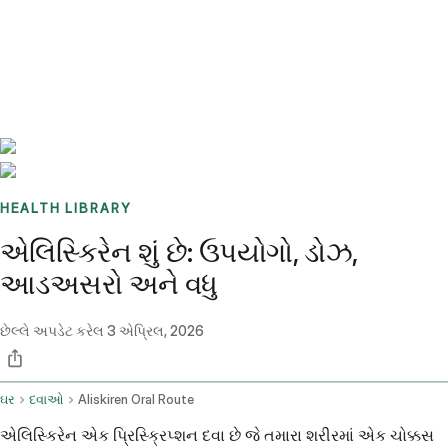
Benchmarks
Stories
FAQ
Sign up / Log in
HEALTH LIBRARY
એલિસ્કિરેન શું છે: ઉપયોગો, ડોઝ,
આડઅસરો અને વધુ
છેલ્લે અપડેટ કરેલ
3 એપ્રિલ, 2026
ઘર
દવાઓ
Aliskiren Oral Route
એલિસ્કિરેન એક પ્રિસ્ક્રિપ્શન દવા છે જે તમારા શરીરમાં એક ચોક્કસ