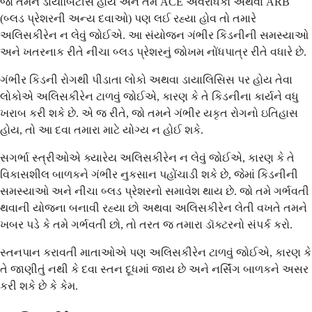
જો તમને ડાયાબિટીસ હોય અને તમે ACE અવરોધકો અથવા ARB
(બ્લડ પ્રેશરની અન્ય દવાઓ) પણ લઈ રહ્યા હોવ તો તમારે
અલિસકીરેન ન લેવું જોઈએ. આ સંયોજન ગંભીર કિડનીની સમસ્યાઓ
અને ખતરનાક રીતે નીચા બ્લડ પ્રેશરનું જોખમ નોંધપાત્ર રીતે વધારે છે.
ગંભીર કિડની રોગથી પીડાતા લોકો અથવા ડાયાલિસિસ પર હોય તેવા
લોકોએ અલિસકીરેન ટાળવું જોઈએ, કારણ કે તે કિડનીના કાર્યને વધુ
ખરાબ કરી શકે છે. એ જ રીતે, જો તમને ગંભીર યકૃત રોગનો ઇતિહાસ
હોય, તો આ દવા તમારા માટે યોગ્ય ન હોઈ શકે.
સગર્ભા સ્ત્રીઓએ ક્યારેય અલિસકીરેન ન લેવું જોઈએ, કારણ કે તે
વિકાસશીલ બાળકને ગંભીર નુકસાન પહોંચાડી શકે છે, જેમાં કિડનીની
સમસ્યાઓ અને નીચા બ્લડ પ્રેશરનો સમાવેશ થાય છે. જો તમે ગર્ભવતી
થવાની યોજના બનાવી રહ્યા છો અથવા અલિસકીરેન લેતી વખતે તમને
ખબર પડે કે તમે ગર્ભવતી છો, તો તરત જ તમારા ડૉક્ટરનો સંપર્ક કરો.
સ્તનપાન કરાવતી માતાઓએ પણ અલિસકીરેન ટાળવું જોઈએ, કારણ કે
તે જાણીતું નથી કે દવા સ્તન દૂધમાં જાય છે અને નર્સિંગ બાળકને અસર
કરી શકે છે કે કેમ.