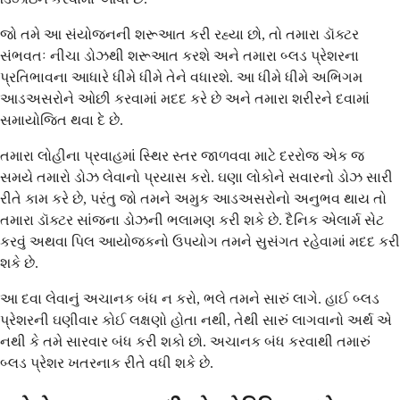
જો તમે આ સંયોજનની શરૂઆત કરી રહ્યા છો, તો તમારા ડૉક્ટર
સંભવતઃ નીચા ડોઝથી શરૂઆત કરશે અને તમારા બ્લડ પ્રેશરના
પ્રતિભાવના આધારે ધીમે ધીમે તેને વધારશે. આ ધીમે ધીમે અભિગમ
આડઅસરોને ઓછી કરવામાં મદદ કરે છે અને તમારા શરીરને દવામાં
સમાયોજિત થવા દે છે.
તમારા લોહીના પ્રવાહમાં સ્થિર સ્તર જાળવવા માટે દરરોજ એક જ
સમયે તમારો ડોઝ લેવાનો પ્રયાસ કરો. ઘણા લોકોને સવારનો ડોઝ સારી
રીતે કામ કરે છે, પરંતુ જો તમને અમુક આડઅસરોનો અનુભવ થાય તો
તમારા ડૉક્ટર સાંજના ડોઝની ભલામણ કરી શકે છે. દૈનિક એલાર્મ સેટ
કરવું અથવા પિલ આયોજકનો ઉપયોગ તમને સુસંગત રહેવામાં મદદ કરી
શકે છે.
આ દવા લેવાનું અચાનક બંધ ન કરો, ભલે તમને સારું લાગે. હાઈ બ્લડ
પ્રેશરની ઘણીવાર કોઈ લક્ષણો હોતા નથી, તેથી સારું લાગવાનો અર્થ એ
નથી કે તમે સારવાર બંધ કરી શકો છો. અચાનક બંધ કરવાથી તમારું
બ્લડ પ્રેશર ખતરનાક રીતે વધી શકે છે.