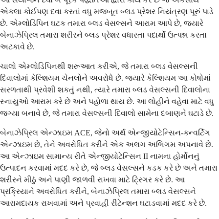
એકલા કોઈપણ દવા કરતાં વધુ મજબૂત બ્લડ પ્રેશર નિયંત્રણ પૂરું પાડે
છે. એમ્લોડિપિન ઘટક તમારા બ્લડ વેસલ્સને આરામ આપે છે, જ્યારે
બેનાઝેપ્રિલ તમારા શરીરને બ્લડ પ્રેશર વધારતા પદાર્થો ઉત્પન્ન કરતા
અટકાવે છે.
ચાલો એમ્લોડિપિનથી શરૂઆત કરીએ, જે તમારા બ્લડ વેસલ્સની
દિવાલોમાં કેલ્શિયમ ચેનલોને અવરોધે છે. જ્યારે કેલ્શિયમ આ કોષોમાં
સરળતાથી પ્રવેશી શકતું નથી, ત્યારે તમારા બ્લડ વેસલ્સની દિવાલોના
સ્નાયુઓ આરામ કરે છે અને પહોળા થાય છે. આ લોહીને વહેવા માટે વધુ
જગ્યા બનાવે છે, જે તમારા વેસલ્સની દિવાલો સામેના દબાણને ઘટાડે છે.
બેનાઝેપ્રિલ એન્ઝાઇમ ACE, જેનો અર્થ એન્જીયોટેન્સિન-કન્વર્ટિંગ
એન્ઝાઇમ છે, તેને અવરોધિત કરીને એક અલગ અભિગમ અપનાવે છે.
આ એન્ઝાઇમ સામાન્ય રીતે એન્જીયોટેન્સિન II નામના હોર્મોનનું
ઉત્પાદન કરવામાં મદદ કરે છે, જે બ્લડ વેસલ્સને કડક કરે છે અને તમારા
શરીરને મીઠું અને પાણી જાળવી રાખવા માટે ટ્રિગર કરે છે. આ
પ્રક્રિયાને અવરોધિત કરીને, બેનાઝેપ્રિલ તમારા બ્લડ વેસલ્સને
આરામદાયક રાખવામાં અને પ્રવાહી રીટેન્શન ઘટાડવામાં મદદ કરે છે.