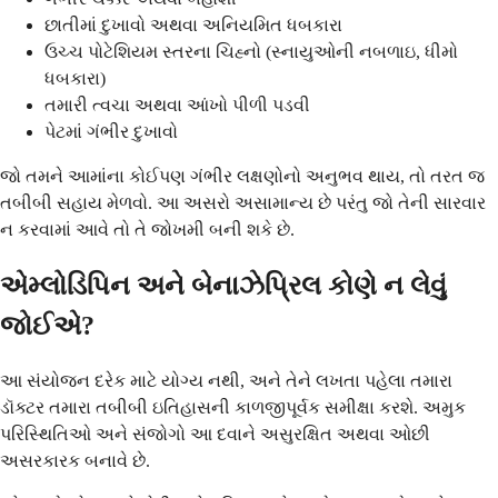
છાતીમાં દુખાવો અથવા અનિયમિત ધબકારા
ઉચ્ચ પોટેશિયમ સ્તરના ચિહ્નો (સ્નાયુઓની નબળાઇ, ધીમો
ધબકારા)
તમારી ત્વચા અથવા આંખો પીળી પડવી
પેટમાં ગંભીર દુખાવો
જો તમને આમાંના કોઈપણ ગંભીર લક્ષણોનો અનુભવ થાય, તો તરત જ
તબીબી સહાય મેળવો. આ અસરો અસામાન્ય છે પરંતુ જો તેની સારવાર
ન કરવામાં આવે તો તે જોખમી બની શકે છે.
એમ્લોડિપિન અને બેનાઝેપ્રિલ કોણે ન લેવું
જોઈએ?
આ સંયોજન દરેક માટે યોગ્ય નથી, અને તેને લખતા પહેલા તમારા
ડૉક્ટર તમારા તબીબી ઇતિહાસની કાળજીપૂર્વક સમીક્ષા કરશે. અમુક
પરિસ્થિતિઓ અને સંજોગો આ દવાને અસુરક્ષિત અથવા ઓછી
અસરકારક બનાવે છે.