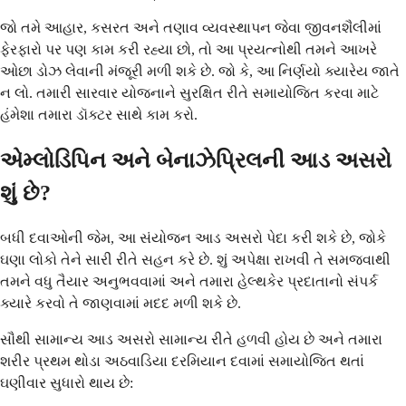
જો તમે આહાર, કસરત અને તણાવ વ્યવસ્થાપન જેવા જીવનશૈલીમાં
ફેરફારો પર પણ કામ કરી રહ્યા છો, તો આ પ્રયત્નોથી તમને આખરે
ઓછા ડોઝ લેવાની મંજૂરી મળી શકે છે. જો કે, આ નિર્ણયો ક્યારેય જાતે
ન લો. તમારી સારવાર યોજનાને સુરક્ષિત રીતે સમાયોજિત કરવા માટે
હંમેશા તમારા ડૉક્ટર સાથે કામ કરો.
એમ્લોડિપિન અને બેનાઝેપ્રિલની આડ અસરો
શું છે?
બધી દવાઓની જેમ, આ સંયોજન આડ અસરો પેદા કરી શકે છે, જોકે
ઘણા લોકો તેને સારી રીતે સહન કરે છે. શું અપેક્ષા રાખવી તે સમજવાથી
તમને વધુ તૈયાર અનુભવવામાં અને તમારા હેલ્થકેર પ્રદાતાનો સંપર્ક
ક્યારે કરવો તે જાણવામાં મદદ મળી શકે છે.
સૌથી સામાન્ય આડ અસરો સામાન્ય રીતે હળવી હોય છે અને તમારા
શરીર પ્રથમ થોડા અઠવાડિયા દરમિયાન દવામાં સમાયોજિત થતાં
ઘણીવાર સુધારો થાય છે: