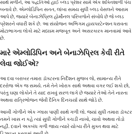
સાથે મળીને, આ પદ્ધતિઓ હાઈ બ્લડ પ્રેશર સામે એક શક્તિશાળી પંચ
બનાવે છે. એમ્લોડિપિન સતત, લાંબા સમય સુધી બ્લડ વેસલને આરામ
આપે છે, જ્યારે બેનાઝેપ્રિલ હોર્મોનલ પરિબળોને સંબોધે છે જે બ્લડ
પ્રેશરને વધારી શકે છે. આ સંયોજન અભિગમ હાયપરટેન્શન ધરાવતા
મોટાભાગના લોકો માટે મધ્યમ મજબૂત અને અસરકારક માનવામાં આવે
છે.
મારે એમ્લોડિપિન અને બેનાઝેપ્રિલ કેવી રીતે
લેવા જોઈએ?
આ દવા બરાબર તમારા ડૉક્ટરના નિર્દેશન મુજબ લો, સામાન્ય રીતે
દરરોજ એક જ સમયે. તમે તેને ખોરાક સાથે અથવા વગર લઈ શકો છો,
પરંતુ ઘણા લોકોને તે યાદ રાખવું સરળ લાગે છે જ્યારે તેઓ તેને નાસ્તા
અથવા રાત્રિભોજન જેવી દૈનિક દિનચર્યા સાથે જોડે છે.
આખી ગોળીને એક ગ્લાસ પાણી સાથે ગળી લો. જ્યાં સુધી તમારા ડૉક્ટર
તમને ખાસ ન કહે ત્યાં સુધી ગોળીને કચડી નાખો, ચાવો અથવા તોડો
નહીં. દવાને અકબંધ ગળી જાય ત્યારે યોગ્ય રીતે મુક્ત થવા માટે
ડિઝાઇન કરવામાં આવી છે.