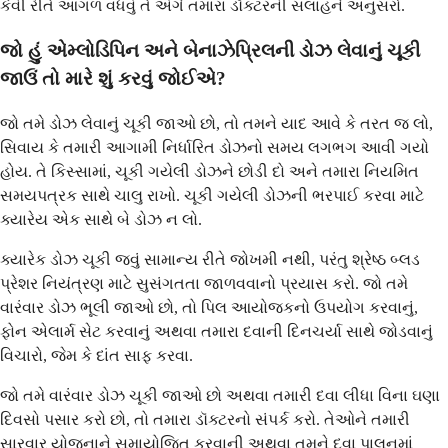
કેવી રીતે આગળ વધવું તે અંગે તમારા ડૉક્ટરની સલાહને અનુસરો.
જો હું એમ્લોડિપિન અને બેનાઝેપ્રિલની ડોઝ લેવાનું ચૂકી
જાઉં તો મારે શું કરવું જોઈએ?
જો તમે ડોઝ લેવાનું ચૂકી જાઓ છો, તો તમને યાદ આવે કે તરત જ લો,
સિવાય કે તમારી આગામી નિર્ધારિત ડોઝનો સમય લગભગ આવી ગયો
હોય. તે કિસ્સામાં, ચૂકી ગયેલી ડોઝને છોડી દો અને તમારા નિયમિત
સમયપત્રક સાથે ચાલુ રાખો. ચૂકી ગયેલી ડોઝની ભરપાઈ કરવા માટે
ક્યારેય એક સાથે બે ડોઝ ન લો.
ક્યારેક ડોઝ ચૂકી જવું સામાન્ય રીતે જોખમી નથી, પરંતુ શ્રેષ્ઠ બ્લડ
પ્રેશર નિયંત્રણ માટે સુસંગતતા જાળવવાનો પ્રયાસ કરો. જો તમે
વારંવાર ડોઝ ભૂલી જાઓ છો, તો પિલ આયોજકનો ઉપયોગ કરવાનું,
ફોન એલાર્મ સેટ કરવાનું અથવા તમારા દવાની દિનચર્યા સાથે જોડવાનું
વિચારો, જેમ કે દાંત સાફ કરવા.
જો તમે વારંવાર ડોઝ ચૂકી જાઓ છો અથવા તમારી દવા લીધા વિના ઘણા
દિવસો પસાર કરો છો, તો તમારા ડૉક્ટરનો સંપર્ક કરો. તેઓને તમારી
સારવાર યોજનાને સમાયોજિત કરવાની અથવા તમને દવા પાલનમાં