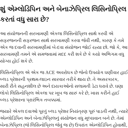
શું એમ્લોડિપિન અને બેનાઝેપ્રિલ લિસિનોપ્રિલ
કરતાં વધુ સારા છે?
આ સંયોજનની સરખામણી એકલા લિસિનોપ્રિલ સાથે કરવી એ
સફરજનની સફરજન સાથે સરખામણી કરવા જેવી નથી, કારણ કે તમે
એક જ દવાની સરખામણીમાં બે-દવા સંયોજન જોઈ રહ્યા છો. જો કે, આ
સરખામણી તમને એ સમજવામાં મદદ કરી શકે છે કે કયો અભિગમ વધુ
યોગ્ય હોઈ શકે છે.
લિસિનોપ્રિલ એ એક જ ACE અવરોધક છે જેનો ઉપયોગ ઘણીવાર હાઈ
બ્લડ પ્રેશરની પ્રથમ-લાઇન સારવાર તરીકે થાય છે. તે અસરકારક,
સારી રીતે સહનશીલ છે અને દાયકાઓનો સલામતી ડેટા ધરાવે છે. ઘણા
લોકો લિસિનોપ્રિલ એકલા પર ખૂબ જ સારું કરે છે, ખાસ કરીને હાઈ
બ્લડ પ્રેશરના પ્રારંભિક તબક્કામાં.
જ્યારે એકલ દવાઓ પૂરતું બ્લડ પ્રેશર નિયંત્રણ પૂરું પાડતી નથી, ત્યારે
એમ્લોડિપિન અને બેનાઝેપ્રિલનું સંયોજન વધુ મૂલ્યવાન બને છે. તેમાં
બેનાઝેપ્રિલ (જે લિસિનોપ્રિલ જેવું જ છે) ઉપરાંત એમ્લોડિપિન હોવાથી,