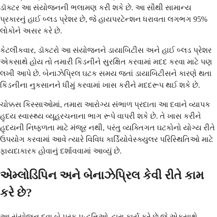
ડૉક્ટર આ સંયોજનની ભલામણ કરી શકે છે. આ સૌથી સામાન્ય
પ્રકારનું હાઈ બ્લડ પ્રેશર છે, જે હાયપરટેન્શન ધરાવતા લગભગ 95%
લોકોને અસર કરે છે.
કેટલીકવાર, ડૉક્ટરો આ સંયોજનને ડાયાબિટીસ અને હાઈ બ્લડ પ્રેશર
એકસાથે હોય તો તમારી કિડનીને સુરક્ષિત કરવામાં મદદ કરવા માટે પણ
લખી આપે છે. બેનાઝેપ્રિલ ઘટક સમય જતાં ડાયાબિટીસને કારણે થતા
કિડનીના નુકસાનને ધીમું કરવામાં ખાસ કરીને મદદરૂપ થઈ શકે છે.
ચોક્કસ કિસ્સાઓમાં, તમારા આરોગ્ય સંભાળ પ્રદાતા આ દવાને વ્યાપક
હૃદય સ્વાસ્થ્ય વ્યૂહરચનાના ભાગ રૂપે વાપરી શકે છે. તે ખાસ કરીને
હૃદયની નિષ્ફળતા માટે મંજૂર નથી, પરંતુ વ્યક્તિગત ઘટકોનો યોગ્ય રીતે
ઉપયોગ કરવામાં આવે ત્યારે વિવિધ કાર્ડિયોવેસ્ક્યુલર પરિસ્થિતિઓ માટે
ફાયદાકારક હોવાનું દર્શાવવામાં આવ્યું છે.
એમ્લોડિપિન અને બેનાઝેપ્રિલ કેવી રીતે કામ
કરે છે?
આ સંયોજન દવા બે પૂરક પદ્ધતિઓ દ્વારા કાર્ય કરે છે જે એકસાથે