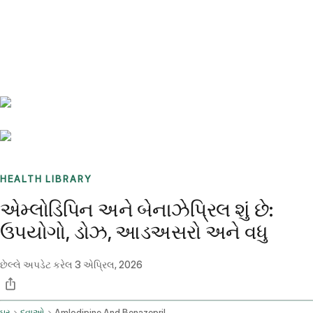
Benchmarks
Stories
FAQ
Sign up / Log in
HEALTH LIBRARY
એમ્લોડિપિન અને બેનાઝેપ્રિલ શું છે:
ઉપયોગો, ડોઝ, આડઅસરો અને વધુ
છેલ્લે અપડેટ કરેલ
3 એપ્રિલ, 2026
ઘર
દવાઓ
Amlodipine And Benazepril Oral Route