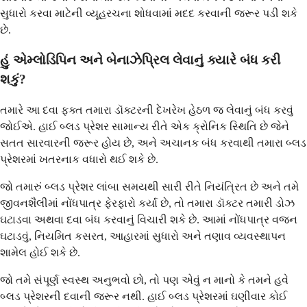
સુધારો કરવા માટેની વ્યૂહરચના શોધવામાં મદદ કરવાની જરૂર પડી શકે
છે.
હું એમ્લોડિપિન અને બેનાઝેપ્રિલ લેવાનું ક્યારે બંધ કરી
શકું?
તમારે આ દવા ફક્ત તમારા ડૉક્ટરની દેખરેખ હેઠળ જ લેવાનું બંધ કરવું
જોઈએ. હાઈ બ્લડ પ્રેશર સામાન્ય રીતે એક ક્રોનિક સ્થિતિ છે જેને
સતત સારવારની જરૂર હોય છે, અને અચાનક બંધ કરવાથી તમારા બ્લડ
પ્રેશરમાં ખતરનાક વધારો થઈ શકે છે.
જો તમારું બ્લડ પ્રેશર લાંબા સમયથી સારી રીતે નિયંત્રિત છે અને તમે
જીવનશૈલીમાં નોંધપાત્ર ફેરફારો કર્યા છે, તો તમારા ડૉક્ટર તમારી ડોઝ
ઘટાડવા અથવા દવા બંધ કરવાનું વિચારી શકે છે. આમાં નોંધપાત્ર વજન
ઘટાડવું, નિયમિત કસરત, આહારમાં સુધારો અને તણાવ વ્યવસ્થાપન
શામેલ હોઈ શકે છે.
જો તમે સંપૂર્ણ સ્વસ્થ અનુભવો છો, તો પણ એવું ન માનો કે તમને હવે
બ્લડ પ્રેશરની દવાની જરૂર નથી. હાઈ બ્લડ પ્રેશરમાં ઘણીવાર કોઈ