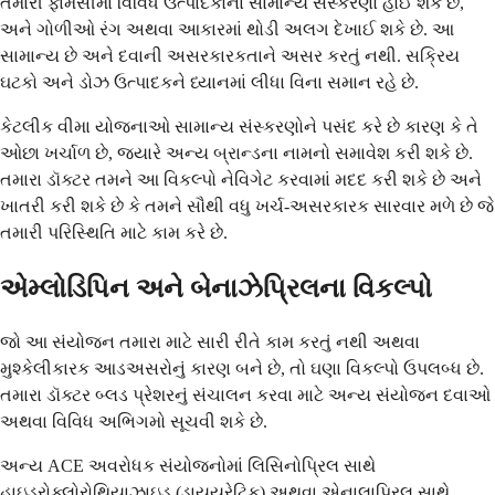
તમારી ફાર્મસીમાં વિવિધ ઉત્પાદકોના સામાન્ય સંસ્કરણો હોઈ શકે છે,
અને ગોળીઓ રંગ અથવા આકારમાં થોડી અલગ દેખાઈ શકે છે. આ
સામાન્ય છે અને દવાની અસરકારકતાને અસર કરતું નથી. સક્રિય
ઘટકો અને ડોઝ ઉત્પાદકને ધ્યાનમાં લીધા વિના સમાન રહે છે.
કેટલીક વીમા યોજનાઓ સામાન્ય સંસ્કરણોને પસંદ કરે છે કારણ કે તે
ઓછા ખર્ચાળ છે, જ્યારે અન્ય બ્રાન્ડના નામનો સમાવેશ કરી શકે છે.
તમારા ડૉક્ટર તમને આ વિકલ્પો નેવિગેટ કરવામાં મદદ કરી શકે છે અને
ખાતરી કરી શકે છે કે તમને સૌથી વધુ ખર્ચ-અસરકારક સારવાર મળે છે જે
તમારી પરિસ્થિતિ માટે કામ કરે છે.
એમ્લોડિપિન અને બેનાઝેપ્રિલના વિકલ્પો
જો આ સંયોજન તમારા માટે સારી રીતે કામ કરતું નથી અથવા
મુશ્કેલીકારક આડઅસરોનું કારણ બને છે, તો ઘણા વિકલ્પો ઉપલબ્ધ છે.
તમારા ડૉક્ટર બ્લડ પ્રેશરનું સંચાલન કરવા માટે અન્ય સંયોજન દવાઓ
અથવા વિવિધ અભિગમો સૂચવી શકે છે.
અન્ય ACE અવરોધક સંયોજનોમાં લિસિનોપ્રિલ સાથે
હાઇડ્રોક્લોરોથિયાઝાઇડ (ડાયયુરેટિક) અથવા એનાલાપ્રિલ સાથે