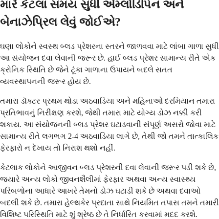
મારે કેટલા સમય સુધી એમ્લોડિપિન અને
બેનાઝેપ્રિલ લેવું જોઈએ?
ઘણા લોકોને સ્વસ્થ બ્લડ પ્રેશરના સ્તરને જાળવવા માટે લાંબા ગાળા સુધી
આ સંયોજન દવા લેવાની જરૂર છે. હાઈ બ્લડ પ્રેશર સામાન્ય રીતે એક
ક્રોનિક સ્થિતિ છે જેને ટૂંકા ગાળાના ઉપાયને બદલે સતત
વ્યવસ્થાપનની જરૂર હોય છે.
તમારા ડૉક્ટર પ્રથમ થોડા અઠવાડિયા અને મહિનાઓ દરમિયાન તમારા
પ્રતિભાવનું નિરીક્ષણ કરશે, જેથી તમારા માટે યોગ્ય ડોઝ નક્કી કરી
શકાય. આ સંયોજનની બ્લડ પ્રેશર ઘટાડવાની સંપૂર્ણ અસરો જોવા માટે
સામાન્ય રીતે લગભગ 2-4 અઠવાડિયા લાગે છે, તેથી જો તમને તાત્કાલિક
ફેરફારો ન દેખાય તો નિરાશ થશો નહીં.
કેટલાક લોકોને આજીવન બ્લડ પ્રેશરની દવા લેવાની જરૂર પડી શકે છે,
જ્યારે અન્ય લોકો જીવનશૈલીમાં ફેરફાર અથવા અન્ય સ્વાસ્થ્ય
પરિબળોના આધારે આખરે તેમનો ડોઝ ઘટાડી શકે છે અથવા દવાઓ
બદલી શકે છે. તમારા હેલ્થકેર પ્રદાતા સાથે નિયમિત તપાસ તમને તમારી
વિશિષ્ટ પરિસ્થિતિ માટે શું શ્રેષ્ઠ છે તે નિર્ધારિત કરવામાં મદદ કરશે.