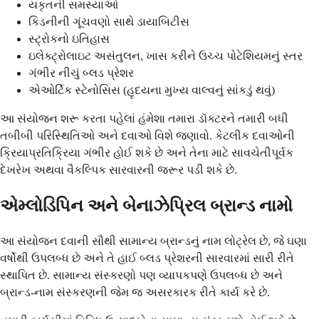
યકૃતની સમસ્યાઓ
કિડનીની ગૂંચવણો સાથે ડાયાબિટીસ
સ્ટ્રોકનો ઇતિહાસ
ઇલેક્ટ્રોલાઇટ અસંતુલન, ખાસ કરીને ઉચ્ચ પોટેશિયમનું સ્તર
ગંભીર નીચું બ્લડ પ્રેશર
એઓર્ટિક સ્ટેનોસિસ (હૃદયના મુખ્ય વાલ્વનું સાંકડું થવું)
આ સંયોજન શરૂ કરતા પહેલાં હંમેશા તમારા ડૉક્ટરને તમારી બધી
તબીબી પરિસ્થિતિઓ અને દવાઓ વિશે જણાવો. કેટલીક દવાઓની
ક્રિયાપ્રતિક્રિયા ગંભીર હોઈ શકે છે અને તેના માટે સાવચેતીપૂર્વક
દેખરેખ અથવા વૈકલ્પિક સારવારની જરૂર પડી શકે છે.
એમ્લોડિપિન અને બેનાઝેપ્રિલ બ્રાન્ડ નામો
આ સંયોજન દવાની સૌથી સામાન્ય બ્રાન્ડનું નામ લોટ્રેલ છે, જે ઘણા
વર્ષોથી ઉપલબ્ધ છે અને તે હાઈ બ્લડ પ્રેશરની સારવારમાં સારી રીતે
સ્થાપિત છે. સામાન્ય સંસ્કરણો પણ વ્યાપકપણે ઉપલબ્ધ છે અને
બ્રાન્ડ-નામ સંસ્કરણની જેમ જ અસરકારક રીતે કાર્ય કરે છે.