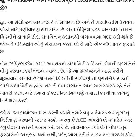
છે?
હા, આ સંયોજન સામાન્ય રીતે સલામત છે અને તે ડાયાબિટીસ ધરાવતા
લોકો માટે ઘણીવાર ફાયદાકારક છે. બેનાઝેપ્રિલ ઘટક વાસ્તવમાં તમારા
કિડનીને ડાયાબિટીસ સંબંધિત નુકસાનથી બચાવવામાં મદદ કરી શકે છે,
જે બંને પરિસ્થિતિઓનું સંચાલન કરતા લોકો માટે એક નોંધપાત્ર ફાયદો
છે.
બેનાઝેપ્રિલ જેવા ACE અવરોધકો ડાયાબિટીક કિડની રોગની પ્રગતિને
ધીમું કરવામાં દર્શાવવામાં આવ્યા છે, જે આ સંયોજનને ખાસ કરીને
મૂલ્યવાન બનાવે છે જો તમને કિડનીની સંડોવણીના પ્રારંભિક સંકેતો
સાથે ડાયાબિટીસ હોય. તમારી દવા સલામત અને અસરકારક રહે તેની
ખાતરી કરવા માટે તમારા ડૉક્ટર નિયમિતપણે તમારા કિડનીના કાર્યનું
નિરીક્ષણ કરશે.
જો કે, આ સંયોજન શરૂ કરતી વખતે તમારે વધુ વારંવાર બ્લડ સુગરનું
નિરીક્ષણ કરવાની જરૂર પડશે, કારણ કે ACE અવરોધકો ક્યારેક બ્લડ
ગ્લુકોઝના સ્તરને અસર કરી શકે છે. મોટાભાગના લોકોને નોંધપાત્ર
ફેરફારોનો અનુભવ થતો નથી, પરંતુ ખાસ કરીને સારવારના પ્રથમ થોડા