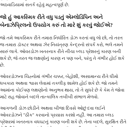
અઠવાડિયામાં સતર્ક રહેવું મહત્વપૂર્ણ છે.
જો હું આકસ્મિક રીતે વધુ પડતું એમ્લોડિપિન અને
બેનાઝેપ્રિલનો ઉપયોગ કરું તો મારે શું કરવું જોઈએ?
જો તમે આકસ્મિક રીતે તમારા નિર્ધારિત ડોઝ કરતાં વધુ લો છો, તો તરત
જ તમારા ડૉક્ટર અથવા ઝેર નિયંત્રણ કેન્દ્રનો સંપર્ક કરો, ભલે તમને
સારું લાગે. ઓવરડોઝ ખતરનાક રીતે નીચા બ્લડ પ્રેશરનું કારણ બની
શકે છે, જે તરત જ લક્ષણોનું કારણ ન પણ બને, પરંતુ તે ગંભીર હોઈ શકે
છે.
ઓવરડોઝના ચિહ્નોમાં ગંભીર ચક્કર, બેહોશી, અસામાન્ય રીતે ધીમો
ધબકારા અથવા શ્વાસ લેવામાં તકલીફ શામેલ હોઈ શકે છે. જો તમને
આમાંના કોઈપણ લક્ષણોનો અનુભવ થાય, તો તે સુધરે છે કે કેમ તે જોવા
માટે રાહ જોવાને બદલે તાત્કાલિક તબીબી સંભાળ મેળવો.
આગળની ડોઝ છોડીને અથવા બીજા દિવસે ઓછું દવા લઈને
ઓવરડોઝને "ઠીક" કરવાનો પ્રયાસ કરશો નહીં. આ તમારા બ્લડ
પ્રેશરમાં ખતરનાક વધઘટનું કારણ બની શકે છે. તેના બદલે, સુરક્ષિત રીતે