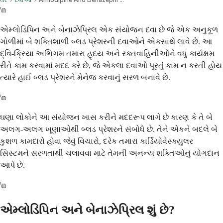
\n
એમ્લોડિપિન અને બેનાઝેપ્રિલ એક સંયોજન દવા છે જે એક અનુકૂળ
ગોળીમાં બે શક્તિશાળી બ્લડ પ્રેશરની દવાઓને એકસાથે લાવે છે. આ
દ્વિ-ક્રિયા અભિગમ તમારા હૃદય અને રક્તવાહિનીઓને વધુ કાર્યક્ષમ
રીતે કામ કરવામાં મદદ કરે છે, જે એકલા દવાઓ પૂરતું કામ ન કરતી હોય
ત્યારે હાઈ બ્લડ પ્રેશરને મેનેજ કરવાનું સરળ બનાવે છે.
\n
ઘણા લોકોને આ સંયોજન ખાસ કરીને મદદરૂપ લાગે છે કારણ કે તે બે
અલગ-અલગ ખૂણાઓથી બ્લડ પ્રેશરને સંબોધે છે. તેને એકને બદલે બે
કુશળ કામદારો હોવા જેવું વિચારો, દરેક તમારા કાર્ડિયોવેસ્ક્યુલર
સિસ્ટમને સરળતાથી ચલાવવા માટે તેમની અનન્ય શક્તિઓનું યોગદાન
આપે છે.
\n
એમ્લોડિપિન અને બેનાઝેપ્રિલ શું છે?