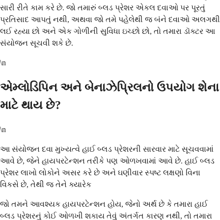
સારી રીતે કામ કરે છે. જો તમારું બ્લડ પ્રેશર એકલ દવાઓ પર પૂરતું
પ્રતિસાદ આપતું નથી, અથવા જો તમે પહેલેથી જ બંને દવાઓ અલગથી
લઈ રહ્યા છો અને એક ગોળીની સુવિધા ઇચ્છો છો, તો તમારા ડૉક્ટર આ
સંયોજન સૂચવી શકે છે.
\n
એમ્લોડિપિન અને બેનાઝેપ્રિલનો ઉપયોગ શેના
માટે થાય છે?
\n
આ સંયોજન દવા મુખ્યત્વે હાઈ બ્લડ પ્રેશરની સારવાર માટે સૂચવવામાં
આવે છે, જેને હાયપરટેન્શન તરીકે પણ ઓળખવામાં આવે છે. હાઈ બ્લડ
પ્રેશર લાખો લોકોને અસર કરે છે અને ઘણીવાર સ્પષ્ટ લક્ષણો વિના
વિકસે છે, તેથી જ તેને ક્યારેક
જો તમને આવશ્યક હાયપરટેન્શન હોય, જેનો અર્થ છે કે તમારા હાઈ
બ્લડ પ્રેશરનું કોઈ ઓળખી શકાય તેવું અંતર્ગત કારણ નથી, તો તમારા