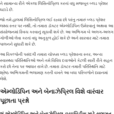
તે સામાન્ય રીતે એકલા લિસિનોપ્રિલ કરતાં વધુ મજબૂત બ્લડ પ્રેશર
ઘટાડે છે.
જો તમે હાલમાં લિસિનોપ્રિલ લઈ રહ્યા છો પરંતુ તમારું બ્લડ પ્રેશર
લક્ષ્ય સ્તર પર નથી, તો તમારા ડૉક્ટર એમ્લોડિપિન ઉમેરવાનું અથવા આ
સંયોજનમાં સ્વિચ કરવાનું સૂચવી શકે છે. આ અભિગમ બે અલગ-અલગ
ગોળીઓ લેવા કરતાં વધુ અનુકૂળ હોઈ શકે છે અને સારવાર માટે તમારા
પાલનને સુધારી શકે છે.
આ વિકલ્પોની પસંદગી તમારા ચોક્કસ બ્લડ પ્રેશરના સ્તર, અન્ય
સ્વાસ્થ્ય પરિસ્થિતિઓ અને તમે વિવિધ દવાઓને કેટલી સારી રીતે સહન
કરો છો તેના પર આધાર રાખે છે. તમારા ડૉક્ટર તમારી પરિસ્થિતિ માટે
શ્રેષ્ઠ અભિગમની ભલામણ કરતી વખતે આ બધા પરિબળોને ધ્યાનમાં
લેશે.
એમ્લોડિપિન અને બેનાઝેપ્રિલ વિશે વારંવાર
પૂછાતા પ્રશ્નો
શું એમ્લોડિપિન અને બેનાઝેપ્રિલ ડાયાબિટીસ માટે સલામત