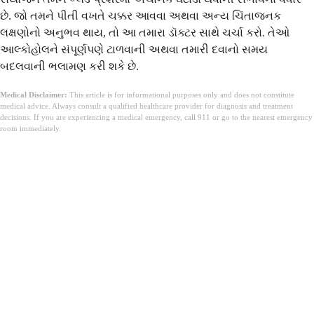
છે. જો તમને પીતી વખતે ચક્કર આવવા અથવા અન્ય ચિંતાજનક
લક્ષણોનો અનુભવ થાય, તો આ તમારા ડૉક્ટર સાથે ચર્ચા કરો. તેઓ
આલ્કોહોલને સંપૂર્ણપણે ટાળવાની અથવા તમારી દવાનો સમય
બદલવાની ભલામણ કરી શકે છે.
Medical Disclaimer:
This article is for informational purposes only and does not constitute
medical advice. Always consult a qualified healthcare provider for diagnosis and treatment
decisions. If you are experiencing a medical emergency, call 911 or go to the nearest emergency
room immediately.