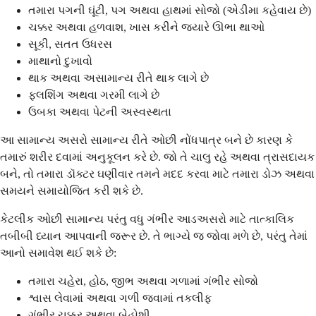
તમારા પગની ઘૂંટી, પગ અથવા હાથમાં સોજો (એડીમા કહેવાય છે)
ચક્કર અથવા હળવાશ, ખાસ કરીને જ્યારે ઊભા થાઓ
સૂકી, સતત ઉધરસ
માથાનો દુખાવો
થાક અથવા અસામાન્ય રીતે થાક લાગે છે
ફ્લશિંગ અથવા ગરમી લાગે છે
ઉબકા અથવા પેટની અસ્વસ્થતા
આ સામાન્ય અસરો સામાન્ય રીતે ઓછી નોંધપાત્ર બને છે કારણ કે
તમારું શરીર દવામાં અનુકૂલન કરે છે. જો તે ચાલુ રહે અથવા ત્રાસદાયક
બને, તો તમારા ડૉક્ટર ઘણીવાર તમને મદદ કરવા માટે તમારા ડોઝ અથવા
સમયને સમાયોજિત કરી શકે છે.
કેટલીક ઓછી સામાન્ય પરંતુ વધુ ગંભીર આડઅસરો માટે તાત્કાલિક
તબીબી ધ્યાન આપવાની જરૂર છે. તે ભાગ્યે જ જોવા મળે છે, પરંતુ તેમાં
આનો સમાવેશ થઈ શકે છે:
તમારા ચહેરા, હોઠ, જીભ અથવા ગળામાં ગંભીર સોજો
શ્વાસ લેવામાં અથવા ગળી જવામાં તકલીફ
ગંભીર ચક્કર અથવા બેહોશી