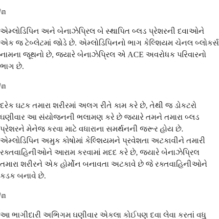
\n
એમ્લોડિપિન અને બેનાઝેપ્રિલ બે સ્થાપિત બ્લડ પ્રેશરની દવાઓને
એક જ ટેબ્લેટમાં જોડે છે. એમ્લોડિપિનનો ભાગ કેલ્શિયમ ચેનલ બ્લોકર્સ
નામના જૂથનો છે, જ્યારે બેનાઝેપ્રિલ એ ACE અવરોધક પરિવારનો
ભાગ છે.
\n
દરેક ઘટક તમારા શરીરમાં અલગ રીતે કામ કરે છે, તેથી જ ડોકટરો
ઘણીવાર આ સંયોજનની ભલામણ કરે છે જ્યારે તમને તમારા બ્લડ
પ્રેશરને મેનેજ કરવા માટે વધારાના સમર્થનની જરૂર હોય છે.
એમ્લોડિપિન અમુક કોષોમાં કેલ્શિયમને પ્રવેશતા અટકાવીને તમારી
રક્તવાહિનીઓને આરામ કરવામાં મદદ કરે છે, જ્યારે બેનાઝેપ્રિલ
તમારા શરીરને એક હોર્મોન બનાવતા અટકાવે છે જે રક્તવાહિનીઓને
કડક બનાવે છે.
\n
આ ભાગીદારી અભિગમ ઘણીવાર એકલા કોઈપણ દવા લેવા કરતાં વધુ