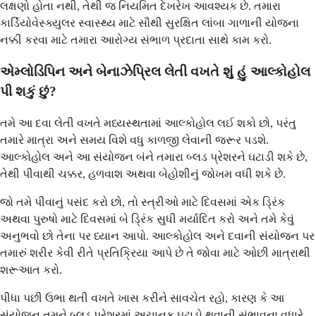
લક્ષણો હોતા નથી, તેથી જ નિયમિત દેખરેખ આવશ્યક છે. તમારા
કાર્ડિયોવેસ્ક્યુલર સ્વાસ્થ્ય માટે સૌથી સુરક્ષિત લાંબા ગાળાની યોજના
નક્કી કરવા માટે તમારા આરોગ્ય સંભાળ પ્રદાતા સાથે કામ કરો.
એમ્લોડિપિન અને બેનાઝેપ્રિલ લેતી વખતે શું હું આલ્કોહોલ
પી શકું છું?
તમે આ દવા લેતી વખતે મધ્યસ્થતામાં આલ્કોહોલ લઈ શકો છો, પરંતુ
તમારે માત્રા અને સમય વિશે વધુ કાળજી લેવાની જરૂર પડશે.
આલ્કોહોલ અને આ સંયોજન બંને તમારા બ્લડ પ્રેશરને ઘટાડી શકે છે,
તેથી પીવાથી ચક્કર, હળવાશ અથવા બેહોશીનું જોખમ વધી શકે છે.
જો તમે પીવાનું પસંદ કરો છો, તો સ્ત્રીઓ માટે દિવસમાં એક ડ્રિંક
અથવા પુરુષો માટે દિવસમાં બે ડ્રિંક સુધી મર્યાદિત કરો અને તમે કેવું
અનુભવો છો તેના પર ધ્યાન આપો. આલ્કોહોલ અને દવાની સંયોજન પર
તમારું શરીર કેવી રીતે પ્રતિક્રિયા આપે છે તે જોવા માટે ઓછી માત્રાથી
શરૂઆત કરો.
પીધા પછી ઉભા થતી વખતે ખાસ કરીને સાવચેત રહો, કારણ કે આ
સંયોજન તમને બ્લડ પ્રેશરમાં અચાનક ઘટાડો થવાની સંભાવના વધારે