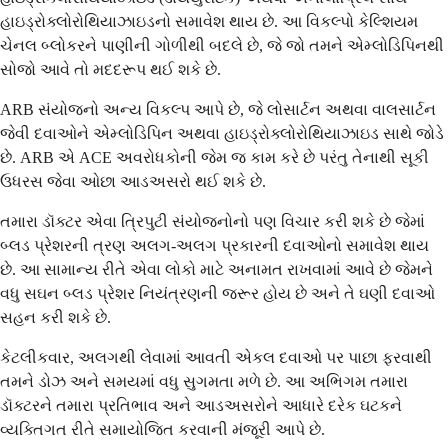
હાઇડ્રોક્લોરોથિયાઝાઇડનો સમાવેશ થાય છે. આ વિકલ્પો કેલ્શિયમ
ચેનલ બ્લોકરને પાણીની ગોળીથી બદલે છે, જે જો તમને એમ્લોડિપિનથી
સોજો આવે તો મદદરૂપ થઈ શકે છે.
ARB સંયોજનો અન્ય વિકલ્પ આપે છે, જે લોસાર્ટન અથવા વાલસાર્ટન
જેવી દવાઓને એમ્લોડિપિન અથવા હાઇડ્રોક્લોરોથિયાઝાઇડ સાથે જોડે
છે. ARB એ ACE અવરોધકોની જેમ જ કામ કરે છે પરંતુ તેનાથી સૂકી
ઉધરસ જેવા ઓછા આડઅસરો થઈ શકે છે.
તમારા ડૉક્ટર એવા ત્રિપુટી સંયોજનોનો પણ વિચાર કરી શકે છે જેમાં
બ્લડ પ્રેશરની ત્રણ અલગ-અલગ પ્રકારની દવાઓનો સમાવેશ થાય
છે. આ સામાન્ય રીતે એવા લોકો માટે અનામત રાખવામાં આવે છે જેમને
વધુ સઘન બ્લડ પ્રેશર નિયંત્રણની જરૂર હોય છે અને તે ઘણી દવાઓ
સહન કરી શકે છે.
કેટલીકવાર, અલગથી લેવામાં આવતી એકલ દવાઓ પર પાછા ફરવાથી
તમને ડોઝ અને સમયમાં વધુ સુગમતા મળે છે. આ અભિગમ તમારા
ડૉક્ટરને તમારા પ્રતિભાવ અને આડઅસરોને આધારે દરેક ઘટકને
વ્યક્તિગત રીતે સમાયોજિત કરવાની મંજૂરી આપે છે.