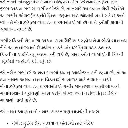
જો તમને એન્જીયોએડીમાનો ઇતિહાસ હોય, જે તમારા ચહેરા, હોઠ,
જીભ અથવા ગળામાં ગંભીર સોજો છે, તો તમારે આ દવા ન લેવી જોઈએ.
આ ગંભીર એલર્જીક પ્રતિક્રિયા જીવન માટે જોખમી બની શકે છે અને
જો તમે બેનાઝેપ્રિલ જેવા ACE અવરોધકો લો છો તો તે ફરીથી થવાની
સંભાવના વધારે છે.
ગંભીર કિડની રોગવાળા અથવા ડાયાલિસિસ પર હોય તેવા લોકો સામાન્ય
રીતે આ સંયોજનનો ઉપયોગ ન કરે. બેનાઝેપ્રિલ ઘટક ક્યારેક
કિડનીના કાર્યને વધુ ખરાબ કરી શકે છે, ખાસ કરીને જે લોકોની કિડની
પહેલેથી જ સંઘર્ષ કરી રહી છે.
જો તમે સગર્ભા છો અથવા સગર્ભા થવાનું આયોજન કરી રહ્યા છો, તો આ
દવા તમારા અથવા તમારા વિકાસશીલ બાળક માટે સલામત નથી.
બેનાઝેપ્રિલ જેવા ACE અવરોધકો ગંભીર જન્મજાત ખામીઓ અને
ગર્ભાવસ્થાની ગૂંચવણો, ખાસ કરીને બીજા અને ત્રીજા ત્રિમાસિક
ગાળામાં લાવી શકે છે.
જો તમને આ હોય તો તમારા ડૉક્ટર પણ સાવચેતી રાખશે:
ગંભીર હૃદય રોગ અથવા તાજેતરનો હાર્ટ એટેક