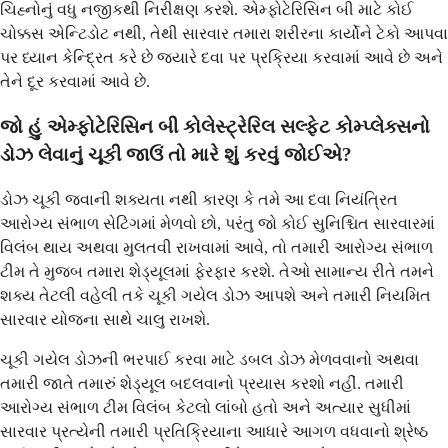
ચિહ્નોનું વધુ નજીકથી નિરીક્ષણ કરશે. એમ્ફોટેરિસિન બી માટે કોઈ
ચોક્કસ એન્ટિડોટ નથી, તેથી સારવાર તમારા શરીરના કાર્યોને ટેકો આપવા
પર ધ્યાન કેન્દ્રિત કરે છે જ્યારે દવા પર પ્રક્રિયા કરવામાં આવે છે અને
તેને દૂર કરવામાં આવે છે.
જો હું એમ્ફોટેરિસિન બી કોલેસ્ટ્રેરિલ સલ્ફેટ કોમ્પ્લેક્સનો
ડોઝ લેવાનું ચૂકી જાઉં તો મારે શું કરવું જોઈએ?
ડોઝ ચૂકી જવાની શક્યતા નથી કારણ કે તમે આ દવા નિયંત્રિત
આરોગ્ય સંભાળ સેટિંગમાં મેળવો છો, પરંતુ જો કોઈ સુનિશ્ચિત સારવારમાં
વિલંબ થાય અથવા મુલતવી રાખવામાં આવે, તો તમારી આરોગ્ય સંભાળ
ટીમ તે મુજબ તમારા શેડ્યૂલમાં ફેરફાર કરશે. તેઓ સામાન્ય રીતે તમને
શક્ય તેટલી વહેલી તકે ચૂકી ગયેલ ડોઝ આપશે અને તમારી નિયમિત
સારવાર યોજના સાથે ચાલુ રાખશે.
ચૂકી ગયેલ ડોઝની ભરપાઈ કરવા માટે ડબલ ડોઝ મેળવવાનો અથવા
તમારી જાતે તમારું શેડ્યૂલ બદલવાનો પ્રયાસ કરશો નહીં. તમારી
આરોગ્ય સંભાળ ટીમ વિલંબ કેટલો લાંબો હતો અને અત્યાર સુધીમાં
સારવાર પ્રત્યેની તમારી પ્રતિક્રિયાના આધારે આગળ વધવાનો શ્રેષ્ઠ