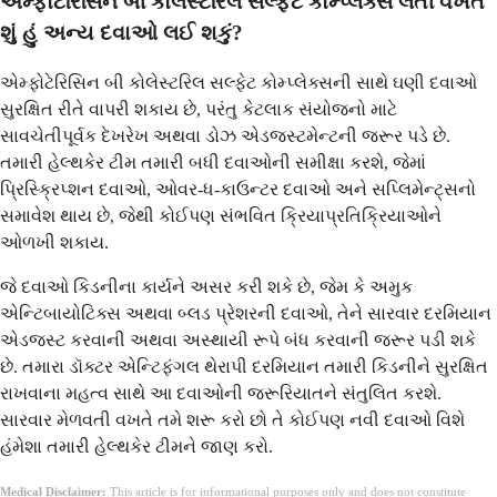
એમ્ફોટેરિસિન બી કોલેસ્ટરિલ સલ્ફેટ કોમ્પ્લેક્સ લેતી વખતે
શું હું અન્ય દવાઓ લઈ શકું?
એમ્ફોટેરિસિન બી કોલેસ્ટરિલ સલ્ફેટ કોમ્પ્લેક્સની સાથે ઘણી દવાઓ
સુરક્ષિત રીતે વાપરી શકાય છે, પરંતુ કેટલાક સંયોજનો માટે
સાવચેતીપૂર્વક દેખરેખ અથવા ડોઝ એડજસ્ટમેન્ટની જરૂર પડે છે.
તમારી હેલ્થકેર ટીમ તમારી બધી દવાઓની સમીક્ષા કરશે, જેમાં
પ્રિસ્ક્રિપ્શન દવાઓ, ઓવર-ધ-કાઉન્ટર દવાઓ અને સપ્લિમેન્ટ્સનો
સમાવેશ થાય છે, જેથી કોઈપણ સંભવિત ક્રિયાપ્રતિક્રિયાઓને
ઓળખી શકાય.
જે દવાઓ કિડનીના કાર્યને અસર કરી શકે છે, જેમ કે અમુક
એન્ટિબાયોટિક્સ અથવા બ્લડ પ્રેશરની દવાઓ, તેને સારવાર દરમિયાન
એડજસ્ટ કરવાની અથવા અસ્થાયી રૂપે બંધ કરવાની જરૂર પડી શકે
છે. તમારા ડૉક્ટર એન્ટિફંગલ થેરાપી દરમિયાન તમારી કિડનીને સુરક્ષિત
રાખવાના મહત્વ સાથે આ દવાઓની જરૂરિયાતને સંતુલિત કરશે.
સારવાર મેળવતી વખતે તમે શરૂ કરો છો તે કોઈપણ નવી દવાઓ વિશે
હંમેશા તમારી હેલ્થકેર ટીમને જાણ કરો.
Medical Disclaimer:
This article is for informational purposes only and does not constitute