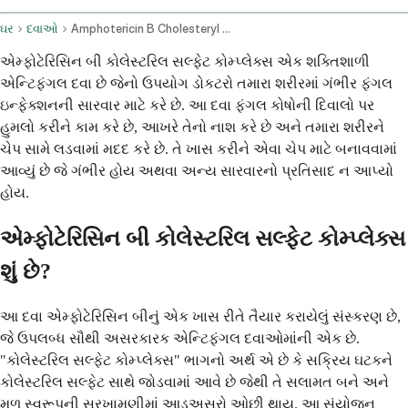
ઘર
દવાઓ
Amphotericin B Cholesteryl Sulfate Complex Intravenous Route
એમ્ફોટેરિસિન બી કોલેસ્ટરિલ સલ્ફેટ કોમ્પ્લેક્સ એક શક્તિશાળી
એન્ટિફંગલ દવા છે જેનો ઉપયોગ ડોકટરો તમારા શરીરમાં ગંભીર ફંગલ
ઇન્ફેક્શનની સારવાર માટે કરે છે. આ દવા ફંગલ કોષોની દિવાલો પર
હુમલો કરીને કામ કરે છે, આખરે તેનો નાશ કરે છે અને તમારા શરીરને
ચેપ સામે લડવામાં મદદ કરે છે. તે ખાસ કરીને એવા ચેપ માટે બનાવવામાં
આવ્યું છે જે ગંભીર હોય અથવા અન્ય સારવારનો પ્રતિસાદ ન આપ્યો
હોય.
એમ્ફોટેરિસિન બી કોલેસ્ટરિલ સલ્ફેટ કોમ્પ્લેક્સ
શું છે?
આ દવા એમ્ફોટેરિસિન બીનું એક ખાસ રીતે તૈયાર કરાયેલું સંસ્કરણ છે,
જે ઉપલબ્ધ સૌથી અસરકારક એન્ટિફંગલ દવાઓમાંની એક છે.
"કોલેસ્ટરિલ સલ્ફેટ કોમ્પ્લેક્સ" ભાગનો અર્થ એ છે કે સક્રિય ઘટકને
કોલેસ્ટરિલ સલ્ફેટ સાથે જોડવામાં આવે છે જેથી તે સલામત બને અને
મૂળ સ્વરૂપની સરખામણીમાં આડઅસરો ઓછી થાય. આ સંયોજન