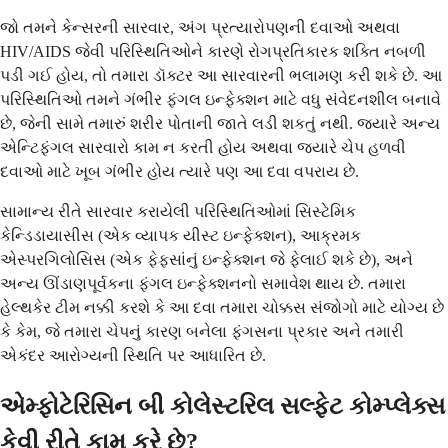
જો તમને કેન્સરની સારવાર, અંગ પ્રત્યારોપણની દવાઓ અથવા
HIV/AIDS જેવી પરિસ્થિતિઓને કારણે રોગપ્રતિકારક શક્તિ નબળી
પડી ગઈ હોય, તો તમારા ડૉક્ટર આ સારવારની ભલામણ કરી શકે છે. આ
પરિસ્થિતિઓ તમને ગંભીર ફંગલ ઇન્ફેક્શન માટે વધુ સંવેદનશીલ બનાવે
છે, જેની સામે તમારું શરીર પોતાની જાતે લડી શકતું નથી. જ્યારે અન્ય
એન્ટિફંગલ સારવારો કામ ન કરતી હોય અથવા જ્યારે ચેપ હળવી
દવાઓ માટે ખૂબ ગંભીર હોય ત્યારે પણ આ દવા વપરાય છે.
સામાન્ય રીતે સારવાર કરાયેલી પરિસ્થિતિઓમાં સિસ્ટેમિક
કેન્ડિડાયાસીસ (એક વ્યાપક યીસ્ટ ઇન્ફેક્શન), આક્રમક
એસ્પરગિલોસિસ (એક ફેફસાંનું ઇન્ફેક્શન જે ફેલાઈ શકે છે), અને
અન્ય ઊંડાણપૂર્વકના ફંગલ ઇન્ફેક્શનનો સમાવેશ થાય છે. તમારા
હેલ્થકેર ટીમ નક્કી કરશે કે આ દવા તમારા ચોક્કસ સંજોગો માટે યોગ્ય છે
કે કેમ, જે તમારા ચેપનું કારણ બનેલા ફંગસના પ્રકાર અને તમારી
એકંદર આરોગ્યની સ્થિતિ પર આધારિત છે.
એમ્ફોટેરિસિન બી કોલેસ્ટરિલ સલ્ફેટ કોમ્પ્લેક્સ
કેવી રીતે કામ કરે છે?