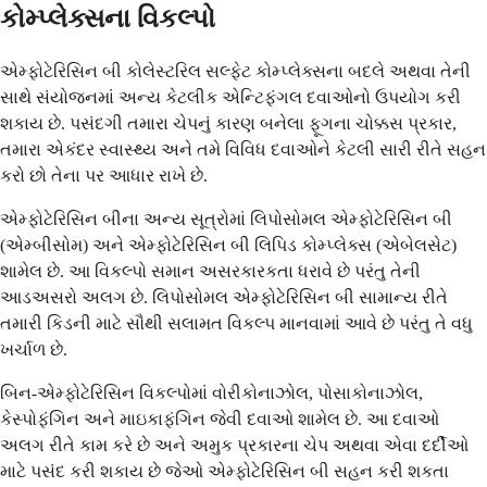
કોમ્પ્લેક્સના વિકલ્પો
એમ્ફોટેરિસિન બી કોલેસ્ટરિલ સલ્ફેટ કોમ્પ્લેક્સના બદલે અથવા તેની
સાથે સંયોજનમાં અન્ય કેટલીક એન્ટિફંગલ દવાઓનો ઉપયોગ કરી
શકાય છે. પસંદગી તમારા ચેપનું કારણ બનેલા ફૂગના ચોક્કસ પ્રકાર,
તમારા એકંદર સ્વાસ્થ્ય અને તમે વિવિધ દવાઓને કેટલી સારી રીતે સહન
કરો છો તેના પર આધાર રાખે છે.
એમ્ફોટેરિસિન બીના અન્ય સૂત્રોમાં લિપોસોમલ એમ્ફોટેરિસિન બી
(એમ્બીસોમ) અને એમ્ફોટેરિસિન બી લિપિડ કોમ્પ્લેક્સ (એબેલસેટ)
શામેલ છે. આ વિકલ્પો સમાન અસરકારકતા ધરાવે છે પરંતુ તેની
આડઅસરો અલગ છે. લિપોસોમલ એમ્ફોટેરિસિન બી સામાન્ય રીતે
તમારી કિડની માટે સૌથી સલામત વિકલ્પ માનવામાં આવે છે પરંતુ તે વધુ
ખર્ચાળ છે.
બિન-એમ્ફોટેરિસિન વિકલ્પોમાં વોરીકોનાઝોલ, પોસાકોનાઝોલ,
કેસ્પોફંગિન અને માઇકાફંગિન જેવી દવાઓ શામેલ છે. આ દવાઓ
અલગ રીતે કામ કરે છે અને અમુક પ્રકારના ચેપ અથવા એવા દર્દીઓ
માટે પસંદ કરી શકાય છે જેઓ એમ્ફોટેરિસિન બી સહન કરી શકતા