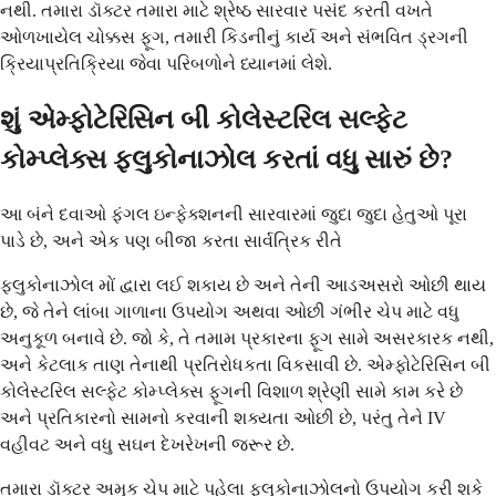
નથી. તમારા ડૉક્ટર તમારા માટે શ્રેષ્ઠ સારવાર પસંદ કરતી વખતે
ઓળખાયેલ ચોક્કસ ફૂગ, તમારી કિડનીનું કાર્ય અને સંભવિત ડ્રગની
ક્રિયાપ્રતિક્રિયા જેવા પરિબળોને ધ્યાનમાં લેશે.
શું એમ્ફોટેરિસિન બી કોલેસ્ટરિલ સલ્ફેટ
કોમ્પ્લેક્સ ફ્લુકોનાઝોલ કરતાં વધુ સારું છે?
આ બંને દવાઓ ફંગલ ઇન્ફેક્શનની સારવારમાં જુદા જુદા હેતુઓ પૂરા
પાડે છે, અને એક પણ બીજા કરતા સાર્વત્રિક રીતે
ફ્લુકોનાઝોલ મોં દ્વારા લઈ શકાય છે અને તેની આડઅસરો ઓછી થાય
છે, જે તેને લાંબા ગાળાના ઉપયોગ અથવા ઓછી ગંભીર ચેપ માટે વધુ
અનુકૂળ બનાવે છે. જો કે, તે તમામ પ્રકારના ફૂગ સામે અસરકારક નથી,
અને કેટલાક તાણ તેનાથી પ્રતિરોધકતા વિકસાવી છે. એમ્ફોટેરિસિન બી
કોલેસ્ટરિલ સલ્ફેટ કોમ્પ્લેક્સ ફૂગની વિશાળ શ્રેણી સામે કામ કરે છે
અને પ્રતિકારનો સામનો કરવાની શક્યતા ઓછી છે, પરંતુ તેને IV
વહીવટ અને વધુ સઘન દેખરેખની જરૂર છે.
તમારા ડૉક્ટર અમુક ચેપ માટે પહેલા ફ્લુકોનાઝોલનો ઉપયોગ કરી શકે