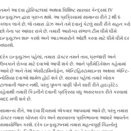
તમને આ દવા હોસ્પિટલમાં અથવા વિશિષ્ટ સારવાર કેન્દ્રમાં IV
ઇન્ફ્યુઝન દ્વારા પ્રાપ્ત થશે. આ પ્રક્રિયામાં સામાન્ય રીતે 2 થી 6
કલાક લાગે છે, જે તમારા ડોઝ અને તમે દવાનું કેટલું સારી રીતે સહન કરો
છો તેના પર આધાર રાખે છે. તમારી આરોગ્ય સંભાળ ટીમ ધીમે ધીમે
ઇન્ફ્યુઝન શરૂ કરશે અને આડઅસરોને ઓછી કરવા માટે ધીમે ધીમે દર
વધારશે.
દરેક ઇન્ફ્યુઝન પહેલાં, તમારા ડૉક્ટર તમને તાવ, ધ્રુજારી અને
ઉબકાને રોકવા માટે દવાઓ આપી શકે છે. આને પ્રીમેડિકેશન કહેવામાં
આવે છે અને તેમાં એસીટામિનોફેન, એન્ટિહિસ્ટામાઇન્સ અથવા એન્ટિ-
નોસિયા દવાઓ શામેલ હોઈ શકે છે. સારવાર પહેલાં તમારે ખોરાક
ટાળવાની જરૂર નથી, પરંતુ પુષ્કળ પાણી પીને સારી રીતે હાઇડ્રેટેડ
રહેવાથી તમારી કિડનીને દવાની પ્રક્રિયા વધુ અસરકારક રીતે કરવામાં
મદદ મળી શકે છે.
સામાન્ય રીતે, આ દવા દિવસમાં એકવાર આપવામાં આવે છે, પરંતુ તમારા
ડૉક્ટર તમારા ચોક્કસ ચેપ અને સારવારના પ્રતિભાવના આધારે આવર્તન
સમાયોજિત કરશે. દરેક ઇન્ફ્યુઝનમાં તમારા મહત્વપૂર્ણ ચિહ્નોનું