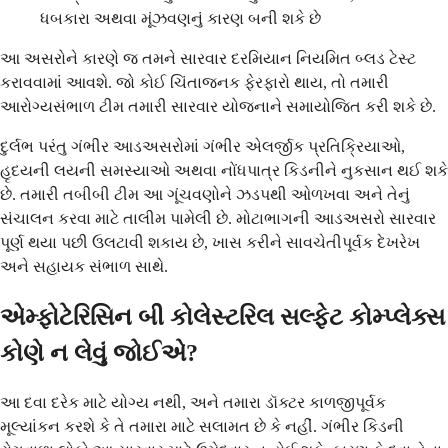
ધબકારા અથવા મૂંઝવણનું કારણ બની શકે છે
આ અસરોને કારણે જ તમને સારવાર દરમિયાન નિયમિત બ્લડ ટેસ્ટ
કરાવવામાં આવશે. જો કોઈ ચિંતાજનક ફેરફારો થાય, તો તમારી
આરોગ્યસંભાળ ટીમ તમારી સારવાર યોજનાને સમાયોજિત કરી શકે છે.
દુર્લભ પરંતુ ગંભીર આડઅસરોમાં ગંભીર એલર્જીક પ્રતિક્રિયાઓ,
હૃદયની લયની સમસ્યાઓ અથવા નોંધપાત્ર કિડનીને નુકસાન થઈ શકે
છે. તમારી તબીબી ટીમ આ ગૂંચવણોને ઝડપથી ઓળખવા અને તેનું
સંચાલન કરવા માટે તાલીમ પામેલી છે. મોટાભાગની આડઅસરો સારવાર
પૂર્ણ થયા પછી ઉલટાવી શકાય છે, ખાસ કરીને સાવચેતીપૂર્વક દેખરેખ
અને સહાયક સંભાળ સાથે.
એમ્ફોટેરિસિન બી કોલેસ્ટરિલ સલ્ફેટ કોમ્પ્લેક્સ
કોણે ન લેવું જોઈએ?
આ દવા દરેક માટે યોગ્ય નથી, અને તમારા ડૉક્ટર કાળજીપૂર્વક
મૂલ્યાંકન કરશે કે તે તમારા માટે સલામત છે કે નહીં. ગંભીર કિડની