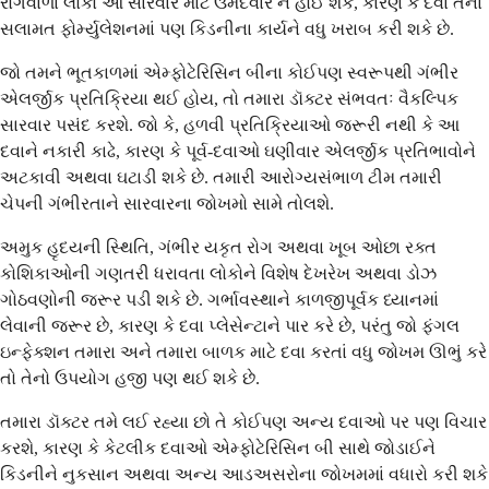
રોગવાળા લોકો આ સારવાર માટે ઉમેદવાર ન હોઈ શકે, કારણ કે દવા તેના
સલામત ફોર્મ્યુલેશનમાં પણ કિડનીના કાર્યને વધુ ખરાબ કરી શકે છે.
જો તમને ભૂતકાળમાં એમ્ફોટેરિસિન બીના કોઈપણ સ્વરૂપથી ગંભીર
એલર્જીક પ્રતિક્રિયા થઈ હોય, તો તમારા ડૉક્ટર સંભવતઃ વૈકલ્પિક
સારવાર પસંદ કરશે. જો કે, હળવી પ્રતિક્રિયાઓ જરૂરી નથી કે આ
દવાને નકારી કાઢે, કારણ કે પૂર્વ-દવાઓ ઘણીવાર એલર્જીક પ્રતિભાવોને
અટકાવી અથવા ઘટાડી શકે છે. તમારી આરોગ્યસંભાળ ટીમ તમારી
ચેપની ગંભીરતાને સારવારના જોખમો સામે તોલશે.
અમુક હૃદયની સ્થિતિ, ગંભીર યકૃત રોગ અથવા ખૂબ ઓછા રક્ત
કોશિકાઓની ગણતરી ધરાવતા લોકોને વિશેષ દેખરેખ અથવા ડોઝ
ગોઠવણોની જરૂર પડી શકે છે. ગર્ભાવસ્થાને કાળજીપૂર્વક ધ્યાનમાં
લેવાની જરૂર છે, કારણ કે દવા પ્લેસેન્ટાને પાર કરે છે, પરંતુ જો ફંગલ
ઇન્ફેક્શન તમારા અને તમારા બાળક માટે દવા કરતાં વધુ જોખમ ઊભું કરે
તો તેનો ઉપયોગ હજી પણ થઈ શકે છે.
તમારા ડૉક્ટર તમે લઈ રહ્યા છો તે કોઈપણ અન્ય દવાઓ પર પણ વિચાર
કરશે, કારણ કે કેટલીક દવાઓ એમ્ફોટેરિસિન બી સાથે જોડાઈને
કિડનીને નુકસાન અથવા અન્ય આડઅસરોના જોખમમાં વધારો કરી શકે