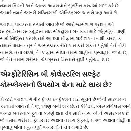
તમારા કિડની અને અન્ય અવયવોને સુરક્ષિત કરવામાં મદદ કરે છે
જ્યારે તમને જરૂરી શક્તિશાળી એન્ટિફંગલ અસરો પણ આપે છે.
આ દવા પાવડરના રૂપમાં આવે છે જે આરોગ્યસંભાળ પ્રદાતાઓ
ઇન્ટ્રાવેનસ ઇન્ફ્યુઝન માટે સોલ્યુશન બનાવવા માટે જંતુરહિત પાણી
સાથે મિશ્રિત કરે છે. તમે આ દવા મોં દ્વારા લઈ શકતા નથી કારણ કે
તમારું પાચનતંત્ર તે અસરકારક રીતે કામ કરી શકે તે પહેલાં તેને તોડી
નાખશે. તેના બદલે, તે IV દ્વારા સીધા તમારા લોહીના પ્રવાહમાં જાય છે,
જે તેને તમારા શરીરમાં ચેપગ્રસ્ત વિસ્તારો સુધી પહોંચવા દે છે.
એમ્ફોટેરિસિન બી કોલેસ્ટરિલ સલ્ફેટ
કોમ્પ્લેક્સનો ઉપયોગ શેના માટે થાય છે?
ડૉક્ટરો આ દવા ગંભીર ફંગલ ઇન્ફેક્શન માટે સૂચવે છે જેની સારવાર ન
કરવામાં આવે તો તે જીવલેણ બની શકે છે. તે કેન્ડિડા, એસ્પરગિલસ અને
અન્ય ખતરનાક ફૂગના કારણે થતા ચેપ સામે ખાસ કરીને અસરકારક છે
જે તમારા શરીરમાં ફેલાય છે અથવા તમારા ફેફસાં, મગજ અથવા લોહીના
પ્રવાહ જેવા મહત્વપૂર્ણ અવયવોને ચેપ લગાડે છે.