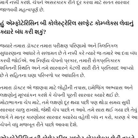
માર્ગ નક્કી કરશે. ચેપને અસરકારક રીતે દૂર કરવા માટે સતત સારવાર
જાળવવી મહત્વપૂર્ણ છે.
હું એમ્ફોટેરિસિન બી કોલેસ્ટ્રેરિલ સલ્ફેટ કોમ્પ્લેક્સ લેવાનું
ક્યારે બંધ કરી શકું?
જ્યારે તમારા ડૉક્ટર તમારા પરીક્ષણ પરિણામો અને ક્લિનિકલ
સુધારણાના આધારે તે સલામત છે તે નક્કી કરે ત્યારે જ તમારે આ દવા બંધ
કરવી જોઈએ. આ નિર્ણય ચેપનો પ્રકાર, તમારી રોગપ્રતિકારક
શક્તિની સ્થિતિ અને તમે સારવારને કેટલી સારી રીતે પ્રતિસાદ આપ્યો
છે તે સહિતના ઘણા પરિબળો પર આધારિત છે.
તમારા ડૉક્ટર એ જાણવા માટે લોહીની તપાસ, ઇમેજિંગ અભ્યાસ અને
લક્ષણોનું મૂલ્યાંકન કરશે કે ચેપની પૂરતી સારવાર ક્યારે થઈ છે.
મોટાભાગના ચેપ માટે, તમે લક્ષણો દૂર થયા પછી પણ થોડા સમય સુધી
સારવાર ચાલુ રાખશો, જેથી ચેપ પાછો ન આવે. તમે સારા થઈ ગયા છો તેવું
લાગે તે માત્ર કારણોસર સારવાર ક્યારેય વહેલી બંધ ન કરો, કારણ કે આ
ચેપને વધુ મજબૂત રીતે પાછો આવવા દેશે.