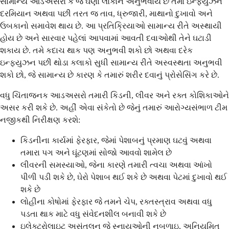
સામાન્ય આડઅસરો કે જે ઘણા લોકોને અનુભવાય છે તેમાં ઇન્ફ્યુઝન
દરમિયાન અથવા પછી તરત જ તાવ, ધ્રુજારી, માથાનો દુખાવો અને
ઉબકાનો સમાવેશ થાય છે. આ પ્રતિક્રિયાઓ સામાન્ય રીતે અસ્થાયી
હોય છે અને સારવાર પહેલાં આપવામાં આવતી દવાઓથી તેને ઘટાડી
શકાય છે. તમે કદાચ થાક પણ અનુભવી શકો છો અથવા દરેક
ઇન્ફ્યુઝન પછી થોડા કલાકો સુધી સામાન્ય રીતે અસ્વસ્થતા અનુભવી
શકો છો, જે સામાન્ય છે કારણ કે તમારું શરીર દવાનું પ્રોસેસિંગ કરે છે.
વધુ ચિંતાજનક આડઅસરો તમારી કિડની, લીવર અને રક્ત કોશિકાઓને
અસર કરી શકે છે. અહીં એવા સંકેતો છે જેનું તમારું આરોગ્યસંભાળ ટીમ
નજીકથી નિરીક્ષણ કરશે:
કિડનીના કાર્યમાં ફેરફાર, જેમાં પેશાબનું પ્રમાણ ઘટવું અથવા
તમારા પગ અને ઘૂંટણમાં સોજો આવવો શામેલ છે
લીવરની સમસ્યાઓ, જેના કારણે તમારી ત્વચા અથવા આંખો
પીળી પડી શકે છે, ઘેરો પેશાબ થઈ શકે છે અથવા પેટમાં દુખાવો થઈ
શકે છે
લોહીના કોષોમાં ફેરફાર જે તમને ચેપ, રક્તસ્ત્રાવ અથવા વધુ
પડતા થાક માટે વધુ સંવેદનશીલ બનાવી શકે છે
ઇલેક્ટ્રોલાઇટ અસંતુલન જે સ્નાયુઓની નબળાઇ, અનિયમિત