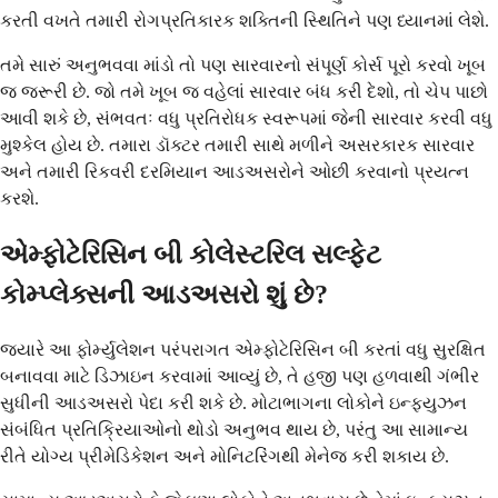
કરતી વખતે તમારી રોગપ્રતિકારક શક્તિની સ્થિતિને પણ ધ્યાનમાં લેશે.
તમે સારું અનુભવવા માંડો તો પણ સારવારનો સંપૂર્ણ કોર્સ પૂરો કરવો ખૂબ
જ જરૂરી છે. જો તમે ખૂબ જ વહેલાં સારવાર બંધ કરી દેશો, તો ચેપ પાછો
આવી શકે છે, સંભવતઃ વધુ પ્રતિરોધક સ્વરૂપમાં જેની સારવાર કરવી વધુ
મુશ્કેલ હોય છે. તમારા ડૉક્ટર તમારી સાથે મળીને અસરકારક સારવાર
અને તમારી રિકવરી દરમિયાન આડઅસરોને ઓછી કરવાનો પ્રયત્ન
કરશે.
એમ્ફોટેરિસિન બી કોલેસ્ટરિલ સલ્ફેટ
કોમ્પ્લેક્સની આડઅસરો શું છે?
જ્યારે આ ફોર્મ્યુલેશન પરંપરાગત એમ્ફોટેરિસિન બી કરતાં વધુ સુરક્ષિત
બનાવવા માટે ડિઝાઇન કરવામાં આવ્યું છે, તે હજી પણ હળવાથી ગંભીર
સુધીની આડઅસરો પેદા કરી શકે છે. મોટાભાગના લોકોને ઇન્ફ્યુઝન
સંબંધિત પ્રતિક્રિયાઓનો થોડો અનુભવ થાય છે, પરંતુ આ સામાન્ય
રીતે યોગ્ય પ્રીમેડિકેશન અને મોનિટરિંગથી મેનેજ કરી શકાય છે.