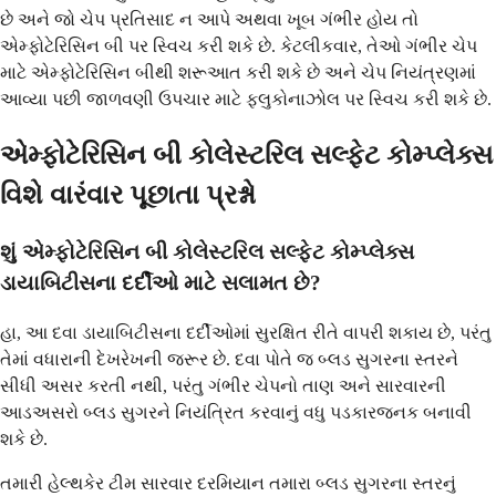
છે અને જો ચેપ પ્રતિસાદ ન આપે અથવા ખૂબ ગંભીર હોય તો
એમ્ફોટેરિસિન બી પર સ્વિચ કરી શકે છે. કેટલીકવાર, તેઓ ગંભીર ચેપ
માટે એમ્ફોટેરિસિન બીથી શરૂઆત કરી શકે છે અને ચેપ નિયંત્રણમાં
આવ્યા પછી જાળવણી ઉપચાર માટે ફ્લુકોનાઝોલ પર સ્વિચ કરી શકે છે.
એમ્ફોટેરિસિન બી કોલેસ્ટરિલ સલ્ફેટ કોમ્પ્લેક્સ
વિશે વારંવાર પૂછાતા પ્રશ્નો
શું એમ્ફોટેરિસિન બી કોલેસ્ટરિલ સલ્ફેટ કોમ્પ્લેક્સ
ડાયાબિટીસના દર્દીઓ માટે સલામત છે?
હા, આ દવા ડાયાબિટીસના દર્દીઓમાં સુરક્ષિત રીતે વાપરી શકાય છે, પરંતુ
તેમાં વધારાની દેખરેખની જરૂર છે. દવા પોતે જ બ્લડ સુગરના સ્તરને
સીધી અસર કરતી નથી, પરંતુ ગંભીર ચેપનો તાણ અને સારવારની
આડઅસરો બ્લડ સુગરને નિયંત્રિત કરવાનું વધુ પડકારજનક બનાવી
શકે છે.
તમારી હેલ્થકેર ટીમ સારવાર દરમિયાન તમારા બ્લડ સુગરના સ્તરનું