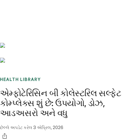
Benchmarks
Stories
FAQ
Sign up / Log in
HEALTH LIBRARY
એમ્ફોટેરિસિન બી કોલેસ્ટરિલ સલ્ફેટ
કોમ્પ્લેક્સ શું છે: ઉપયોગો, ડોઝ,
આડઅસરો અને વધુ
છેલ્લે અપડેટ કરેલ
3 એપ્રિલ, 2026