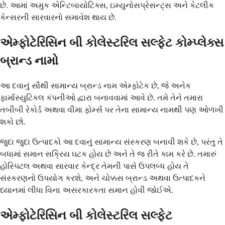
છે. આમાં અમુક એન્ટિબાયોટિક્સ, ઇમ્યુનોસપ્રેસન્ટ્સ અને કેટલીક
કેન્સરની સારવારનો સમાવેશ થાય છે.
એમ્ફોટેરિસિન બી કોલેસ્ટરિલ સલ્ફેટ કોમ્પ્લેક્સ
બ્રાન્ડ નામો
આ દવાનું સૌથી સામાન્ય બ્રાન્ડ નામ એમ્ફોટેક છે, જે અનેક
ફાર્માસ્યુટિકલ કંપનીઓ દ્વારા બનાવવામાં આવે છે. તમે તેને તમારા
તબીબી રેકોર્ડ અથવા વીમા ફોર્મ્સ પર તેના સામાન્ય નામથી પણ ઓળખી
શકો છો.
જુદા જુદા ઉત્પાદકો આ દવાનું સામાન્ય સંસ્કરણ બનાવી શકે છે, પરંતુ તે
બધામાં સમાન સક્રિય ઘટક હોય છે અને તે જ રીતે કામ કરે છે. તમારું
હોસ્પિટલ અથવા સારવાર કેન્દ્ર તેમની પાસે ઉપલબ્ધ હોય તે
સંસ્કરણનો ઉપયોગ કરશે, અને ચોક્કસ બ્રાન્ડ અથવા ઉત્પાદકને
ધ્યાનમાં લીધા વિના અસરકારકતા સમાન હોવી જોઈએ.
એમ્ફોટેરિસિન બી કોલેસ્ટરિલ સલ્ફેટ