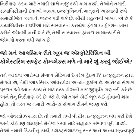
નિરીક્ષણ કરવા માટે તમારી સાથે નજીકથી કામ કરશે. તેઓને તમારી
ડાયાબિટીસની દવાઓ અથવા ઇન્સ્યુલિનની માત્રાને અસ્થાયી રૂપે
સમાયોજિત કરવાની જરૂર પડી શકે છે. સૌથી મહત્વની બાબત એ છે કે
ડાયાબિટીસના દર્દીઓ માટે સારવાર ન કરાયેલ ફંગલ ઇન્ફેક્શન ખાસ
કરીને જોખમી બની શકે છે, તેથી સારવારના ફાયદા સામાન્ય રીતે
જોખમો કરતાં વધી જાય છે.
જો મને આકસ્મિક રીતે ખૂબ જ એમ્ફોટેરિસિન બી
કોલેસ્ટરિલ સલ્ફેટ કોમ્પ્લેક્સ મળે તો મારે શું કરવું જોઈએ?
તમે આ દવા આરોગ્ય સંભાળ સેટિંગમાં દેખરેખ હેઠળ IV ઇન્ફ્યુઝન દ્વારા
મેળવો છો, તેથી આકસ્મિક ઓવરડોઝ અત્યંત દુર્લભ છે. આરોગ્ય સંભાળ
પ્રદાતાઓ આ ન થાય તે માટે દરેક ડોઝની કાળજીપૂર્વક ગણતરી કરે છે
અને તેનું નિરીક્ષણ કરે છે. જો કે, જો તમને કોઈ ભૂલ થઈ હોવાની શંકા
હોય, તો તરત જ તમારી આરોગ્ય સંભાળ ટીમને જાણ કરો.
જો ઓવરડોઝ થાય છે, તો તમારી તબીબી ટીમ ઇન્ફ્યુઝન બંધ કરી દેશે
અને કોઈપણ લક્ષણોને મેનેજ કરવા માટે સહાયક સંભાળ પૂરી પાડશે.
તેઓ તમારી કિડનીનું કાર્ય, ઇલેક્ટ્રોલાઇટનું સ્તર અને અન્ય મહત્વપૂર્ણ