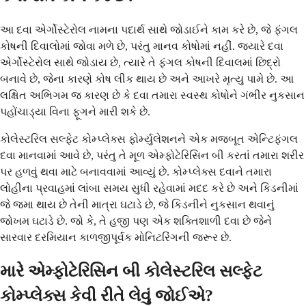
આ દવા એર્ગોસ્ટેરોલ નામના પદાર્થ સાથે જોડાઈને કામ કરે છે, જે ફંગલ
કોષની દિવાલોમાં જોવા મળે છે, પરંતુ માનવ કોષોમાં નહીં. જ્યારે દવા
એર્ગોસ્ટેરોલ સાથે જોડાય છે, ત્યારે તે ફંગલ કોષની દિવાલમાં છિદ્રો
બનાવે છે, જેના કારણે કોષ લીક થાય છે અને આખરે મૃત્યુ પામે છે. આ
લક્ષિત અભિગમ જ કારણ છે કે દવા તમારા સ્વસ્થ કોષોને ગંભીર નુકસાન
પહોંચાડ્યા વિના ફૂગને મારી શકે છે.
કોલેસ્ટરિલ સલ્ફેટ કોમ્પ્લેક્સ ફોર્મ્યુલેશનને એક મજબૂત એન્ટિફંગલ
દવા માનવામાં આવે છે, પરંતુ તે મૂળ એમ્ફોટેરિસિન બી કરતાં તમારા શરીર
પર હળવું થવા માટે બનાવવામાં આવ્યું છે. કોમ્પ્લેક્સ દવાને તમારા
લોહીના પ્રવાહમાં લાંબા સમય સુધી રહેવામાં મદદ કરે છે અને કિડનીમાં
જે જમા થાય છે તેની માત્રા ઘટાડે છે, જે કિડનીને નુકસાન થવાનું
જોખમ ઘટાડે છે. જો કે, તે હજી પણ એક શક્તિશાળી દવા છે જેને
સારવાર દરમિયાન કાળજીપૂર્વક મોનિટરિંગની જરૂર છે.
મારે એમ્ફોટેરિસિન બી કોલેસ્ટરિલ સલ્ફેટ
કોમ્પ્લેક્સ કેવી રીતે લેવું જોઈએ?