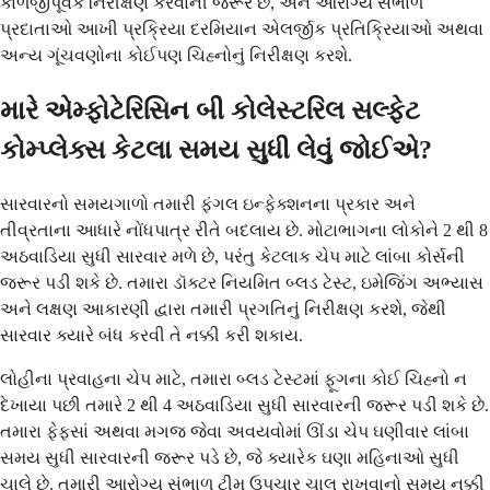
કાળજીપૂર્વક નિરીક્ષણ કરવાની જરૂર છે, અને આરોગ્ય સંભાળ
પ્રદાતાઓ આખી પ્રક્રિયા દરમિયાન એલર્જીક પ્રતિક્રિયાઓ અથવા
અન્ય ગૂંચવણોના કોઈપણ ચિહ્નોનું નિરીક્ષણ કરશે.
મારે એમ્ફોટેરિસિન બી કોલેસ્ટરિલ સલ્ફેટ
કોમ્પ્લેક્સ કેટલા સમય સુધી લેવું જોઈએ?
સારવારનો સમયગાળો તમારી ફંગલ ઇન્ફેક્શનના પ્રકાર અને
તીવ્રતાના આધારે નોંધપાત્ર રીતે બદલાય છે. મોટાભાગના લોકોને 2 થી 8
અઠવાડિયા સુધી સારવાર મળે છે, પરંતુ કેટલાક ચેપ માટે લાંબા કોર્સની
જરૂર પડી શકે છે. તમારા ડૉક્ટર નિયમિત બ્લડ ટેસ્ટ, ઇમેજિંગ અભ્યાસ
અને લક્ષણ આકારણી દ્વારા તમારી પ્રગતિનું નિરીક્ષણ કરશે, જેથી
સારવાર ક્યારે બંધ કરવી તે નક્કી કરી શકાય.
લોહીના પ્રવાહના ચેપ માટે, તમારા બ્લડ ટેસ્ટમાં ફૂગના કોઈ ચિહ્નો ન
દેખાયા પછી તમારે 2 થી 4 અઠવાડિયા સુધી સારવારની જરૂર પડી શકે છે.
તમારા ફેફસાં અથવા મગજ જેવા અવયવોમાં ઊંડા ચેપ ઘણીવાર લાંબા
સમય સુધી સારવારની જરૂર પડે છે, જે ક્યારેક ઘણા મહિનાઓ સુધી
ચાલે છે. તમારી આરોગ્ય સંભાળ ટીમ ઉપચાર ચાલુ રાખવાનો સમય નક્કી