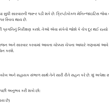
િયા સુધી સારવારની જરૂર પડી શકે છે. ક્રિપ્ટોકોકલ મેનિન્જાઇટિસ જે
ર સ્વિચ થાય છે.
રી પ્રગતિનું નિરીક્ષણ કરશે. તેઓ એવા સંકેતો જોશે કે ચેપ દૂર થઈ ર
 વજન અને સારવાર કરવામાં આવતા ચોક્કસ ચેપના આધારે ગણવામાં આવે 
ત કરશે.
રેખ અને સહાયક સંભાળ સાથે તેને સારી રીતે સહન કરે છે. શું અપેક્ષા
 પછી અનુભવ કરી શકો છો:
ાય છે)