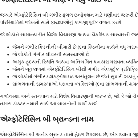
જ્યારે એમ્ફોટેરિસિન બી ગંભીર ફંગલ ઇન્ફેક્શન માટે ઘણીવાર જરૂરી છ
પરિસ્થિતિમાં જોખમો સામે ફાયદાઓનું કાળજીપૂર્વક વજન કરશે.
જે લોકોને સામાન્ય રીતે વિશેષ વિચારણા અથવા વૈકલ્પિક સારવારની જર
જેમને ગંભીર કિડનીની બીમારી છે (દવા કિડનીના કાર્યને વધુ ખરાબ
જે લોકોને ગંભીર લીવરની સમસ્યાઓ છે
અમુક હૃદયની સ્થિતિ અથવા અનિયમિત ધબકારા ધરાવતા વ્યક
જેમને ભૂતકાળમાં એમ્ફોટેરિસિન બીથી ગંભીર એલર્જીક પ્રતિક
જે લોકોમાં ગંભીર ઇલેક્ટ્રોલાઇટ અસંતુલન છે જેને સુધારી શકાતું
સાંભળવાની સમસ્યાઓ ધરાવતા વ્યક્તિઓ (દવા સાંભળવાની ક્ષમતા
ગર્ભાવસ્થા અને સ્તનપાન માટે વિશેષ વિચારણાની જરૂર છે, જો કે જો 
તમારા ડૉક્ટર તમારી સાથે આ બાબતોની ચર્ચા કરશે.
એમ્ફોટેરિસિન બી બ્રાન્ડના નામ
એમ્ફોટેરિસિન બી અનેક બ્રાન્ડ નામો હેઠળ ઉપલબ્ધ છે, દરેક દવાના જુદા 