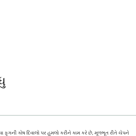
ધુ
ૂગની કોષ દિવાલો પર હુમલો કરીને કામ કરે છે, મૂળભૂત રીતે ચેપને