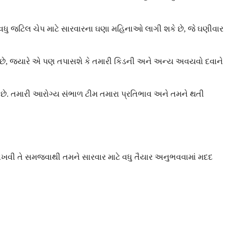
વા વધુ જટિલ ચેપ માટે સારવારના ઘણા મહિનાઓ લાગી શકે છે, જે ઘણીવાર
હ્યો છે, જ્યારે એ પણ તપાસશે કે તમારી કિડની અને અન્ય અવયવો દવાને
છે. તમારી આરોગ્ય સંભાળ ટીમ તમારા પ્રતિભાવ અને તમને થતી
 રાખવી તે સમજવાથી તમને સારવાર માટે વધુ તૈયાર અનુભવવામાં મદદ