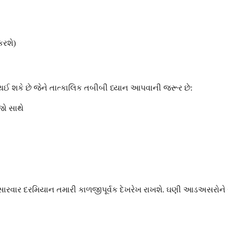
કરશે)
 શકે છે જેને તાત્કાલિક તબીબી ધ્યાન આપવાની જરૂર છે:
જો સાથે
ારવાર દરમિયાન તમારી કાળજીપૂર્વક દેખરેખ રાખશે. ઘણી આડઅસરોન