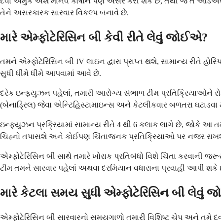
દવા અમુક અંશે માનવ કોષોને પણ અસર કરી શકે છે, તેથી જ તે આડઅસરોન
તેને અસરકારક સારવાર વિકલ્પ બનાવે છે.
મારે એમ્ફોટેરિસિન બી કેવી રીતે લેવું જોઈએ?
તમને એમ્ફોટેરિસિન બી IV લાઇન દ્વારા પ્રાપ્ત થશે, સામાન્ય રીતે હ
સુધી ધીમે ધીમે આપવામાં આવે છે.
દરેક ઇન્ફ્યુઝન પહેલાં, તમારી આરોગ્ય સંભાળ ટીમ પ્રતિક્રિયાઓને 
(બેનાડ્રિલ) જેવા એન્ટિહિસ્ટામાઇન્સ અને કેટલીકવાર બળતરા ઘટાડવા માટ
ઇન્ફ્યુઝન પ્રક્રિયામાં સામાન્ય રીતે 4 થી 6 કલાક લાગે છે, જોકે
ચિહ્નો તપાસશે અને કોઈપણ ચિંતાજનક પ્રતિક્રિયાઓ પર નજર રાખશ
એમ્ફોટેરિસિન બી સાથે તમારે ખોરાક પ્રતિબંધો વિશે ચિંતા કરવાની જરૂર ન
ટીમ તમને સારવાર પહેલાં અથવા દરમિયાન વધારાના પ્રવાહી આપી શકે છ
મારે કેટલા સમય સુધી એમ્ફોટેરિસિન બી લેવું
એમ્ફોટેરિસિન બી સારવારનો સમયગાળો તમારી વિશિષ્ટ ચેપ અને તમે દવા