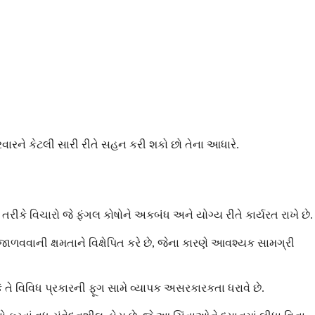
સારવારને કેટલી સારી રીતે સહન કરી શકો છો તેના આધારે.
 તરીકે વિચારો જે ફંગલ કોષોને અકબંધ અને યોગ્ય રીતે કાર્યરત રાખે છે.
જાળવવાની ક્ષમતાને વિક્ષેપિત કરે છે, જેના કારણે આવશ્યક સામગ્રી
 તે વિવિધ પ્રકારની ફૂગ સામે વ્યાપક અસરકારકતા ધરાવે છે.