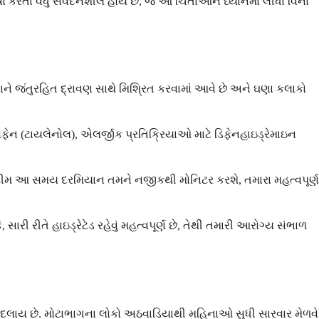
ો કરતાં વધુ સંવેદનશીલ હોય છે, જે આ ચિંતાઓને ધ્યાનમાં લીધા વિના
ાને જંતુરહિત દ્રાવણ સાથે મિશ્રિત કરવામાં આવે છે અને ઘણા કલાકો
ફેન (ટાયલેનોલ), એલર્જીક પ્રતિક્રિયાઓ માટે ડિફેનહાઇડ્રેમાઇન
બી ટીમ આ સમય દરમિયાન તમને નજીકથી મોનિટર કરશે, તમારા મહત્વપૂર્ણ
ારી રીતે હાઇડ્રેટેડ રહેવું મહત્વપૂર્ણ છે, તેથી તમારી આરોગ્ય સંભાળ
ે બદલાય છે. મોટાભાગના લોકો અઠવાડિયાથી મહિનાઓ સુધી સારવાર મેળવે