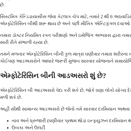
છે.
સિસ્ટમિક કેન્ડિડાયાસીસ જેવા કેટલાક ચેપ માટે, તમારે 2 થી 6 અઠવાડ
એમ્ફોટેરિસિન બીથી શરૂ થાય છે અને પછી મૌખિક એન્ટિફંગલ દવાઓ પ
તમારા ડૉક્ટર નિયમિત રક્ત પરીક્ષણો અને ઇમેજિંગ અભ્યાસ દ્વારા તમા
સારી રીતે સંભાળી રહ્યા છે.
તમને મળનાર એમ્ફોટેરિસિન બીની કુલ માત્રા ઘણીવાર તમારા શરીરના
કોઈપણ આડઅસરોને આધારે જરૂરી મુજબ સારવાર યોજનાને સમાયોજિ
એમ્ફોટેરિસિન બીની આડઅસરો શું છે?
એમ્ફોટેરિસિન બી આડઅસરો પેદા કરી શકે છે, જોકે ઘણા લોકો યોગ્ય દેખ
મળી શકે છે.
અહીં સૌથી સામાન્ય આડઅસરો છે જેનો તમે સારવાર દરમિયાન અથવા
તાવ અને ધ્રુજારી (ઘણીવાર પ્રથમ થોડા ઇન્ફ્યુઝન દરમિયાન થ
ઉબકા અને ઉલટી