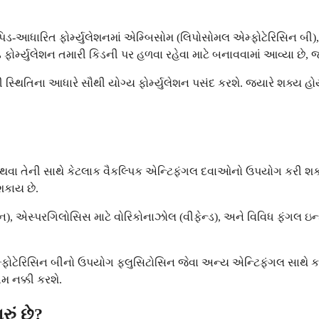
પિડ-આધારિત ફોર્મ્યુલેશનમાં એમ્બિસોમ (લિપોસોમલ એમ્ફોટેરિસિન બી),
ોર્મ્યુલેશન તમારી કિડની પર હળવા રહેવા માટે બનાવવામાં આવ્યા છે, 
્થિતિના આધારે સૌથી યોગ્ય ફોર્મ્યુલેશન પસંદ કરશે. જ્યારે શક્ય હોય 
 અથવા તેની સાથે કેટલાક વૈકલ્પિક એન્ટિફંગલ દવાઓનો ઉપયોગ કરી શ
શકાય છે.
લુકન), એસ્પરગિલોસિસ માટે વોરિકોનાઝોલ (વીફેન્ડ), અને વિવિધ ફંગલ 
ોટેરિસિન બીનો ઉપયોગ ફ્લુસિટોસિન જેવા અન્ય એન્ટિફંગલ સાથે કરવામ
મ નક્કી કરશે.
રું છે?