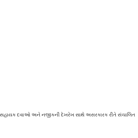
ે સહાયક દવાઓ અને નજીકની દેખરેખ સાથે અસરકારક રીતે સંચાલિત