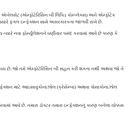
 એબેલસેટ (એમ્ફોટેરિસિન બી લિપિડ કોમ્પ્લેક્સ) અને એમ્ફોટેક
જ્યારે ફંગલ ઇન્ફેક્શન સામે અસરકારકતા જાળવી રાખે છે.
ત્યારે નવા ફોર્મ્યુલેશનને ઘણીવાર પસંદ કરવામાં આવે છે કારણ કે
કાય છે. જો તમે એમ્ફોટેરિસિન બી સહન કરી શકતા નથી અથવા જો તે
ઇન્ફેક્શન માટે આઇસાવુકોનાઝોલ (ક્રેસેમ્બા) અથવા પોસાકોનાઝોલ
ાં આવે છે. તમારા ડૉક્ટર તમારા ઇન્ફેક્શનનું કારણ બનેલા ચોક્કસ