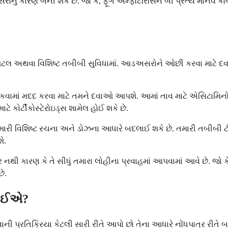
ું કારણ બની શકે છે. જો કે, ફૂગ એમ્ફોટેરિસિન બી પ્રત્યે માનવ કોષ
ોસ્પિટલ અથવા વિશિષ્ટ તબીબી સુવિધામાં. આડઅસરોને ઓછી કરવા માટે દવ
રોકવામાં મદદ કરવા માટે તમને દવાઓ આપશે. આમાં તાવ માટે એસિટામિનો
ે કોર્ટીકોસ્ટેરોઇડ્સ શામેલ હોઈ શકે છે.
 આ તમારી વિશિષ્ટ રચના અને ડોઝના આધારે બદલાઈ શકે છે. તમારી તબી
ે.
થી કારણ કે તે સીધું તમારા લોહીના પ્રવાહમાં આપવામાં આવે છે. જો કે, સ
ે.
 જોઈએ?
ની પ્રતિક્રિયા કેટલી સારી રીતે આપો છો તેના આધારે નોંધપાત્ર રીત