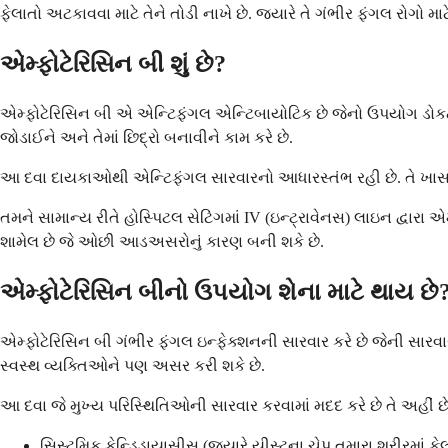
ફેલાતો અટકાવવા માટે તેને તોડી નાખે છે. જ્યારે તે ગંભીર ફંગલ રોગ
એમ્ફોટેરિસિન બી શું છે?
એમ્ફોટેરિસિન બી એ એન્ટિફંગલ એન્ટિબાયોટિક છે જેનો ઉપયોગ ડોકટરો 
જોડાઈને અને તેમાં છિદ્રો બનાવીને કામ કરે છે.
આ દવા દાયકાઓથી એન્ટિફંગલ સારવારનો આધારસ્તંભ રહી છે. તે ખાસ 
તમને સામાન્ય રીતે હોસ્પિટલ સેટિંગમાં IV (ઇન્ટ્રાવેનસ) લાઇન દ્વારા
શામેલ છે જે ઓછી આડઅસરોનું કારણ બની શકે છે.
એમ્ફોટેરિસિન બીનો ઉપયોગ શેના માટે થાય છે
એમ્ફોટેરિસિન બી ગંભીર ફંગલ ઇન્ફેક્શનની સારવાર કરે છે જેની સારવ
સ્વસ્થ વ્યક્તિઓને પણ અસર કરી શકે છે.
આ દવા જે મુખ્ય પરિસ્થિતિઓની સારવાર કરવામાં મદદ કરે છે તે અહીં છ
સિસ્ટમિક કેન્ડિડાયાસીસ (જ્યારે યીસ્ટના ચેપ તમારા શરીરમાં ફે