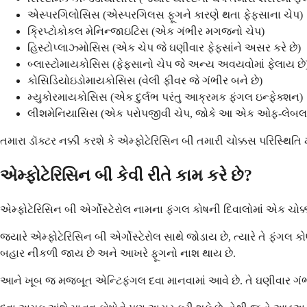
એસ્પરગિલોસિસ (એસ્પરગિલસ ફૂગને કારણે થતા ફેફસાના ચેપ)
ક્રિપ્ટોકોકલ મેનિન્જાઇટિસ (એક ગંભીર મગજનો ચેપ)
હિસ્ટોપ્લાઝ્મોસિસ (એક ચેપ જે ઘણીવાર ફેફસાંને અસર કરે છે)
બ્લાસ્ટોમાયકોસિસ (ફેફસાનો ચેપ જે અન્ય અવયવોમાં ફેલાય છે
કોસિડિયોઇડોમાયકોસિસ (વેલી ફીવર જે ગંભીર બને છે)
મ્યુકોરમાયકોસિસ (એક દુર્લભ પરંતુ આક્રમક ફંગલ ઇન્ફેક્શન)
લીશમેનિયાસિસ (એક પરોપજીવી ચેપ, જોકે આ એક ઓફ-લેબલ
તમારા ડૉક્ટર નક્કી કરશે કે એમ્ફોટેરિસિન બી તમારી ચોક્કસ પરિસ્થિતિ 
એમ્ફોટેરિસિન બી કેવી રીતે કામ કરે છે?
એમ્ફોટેરિસિન બી એર્ગોસ્ટેરોલ નામના ફંગલ કોષની દિવાલોમાં એક ચોક્કસ 
જ્યારે એમ્ફોટેરિસિન બી એર્ગોસ્ટેરોલ સાથે જોડાય છે, ત્યારે તે ફંગલ
બહાર નીકળી જાય છે અને આખરે ફૂગનો નાશ થાય છે.
આને ખૂબ જ મજબૂત એન્ટિફંગલ દવા માનવામાં આવે છે. તે ઘણીવાર ગંભીર ફ