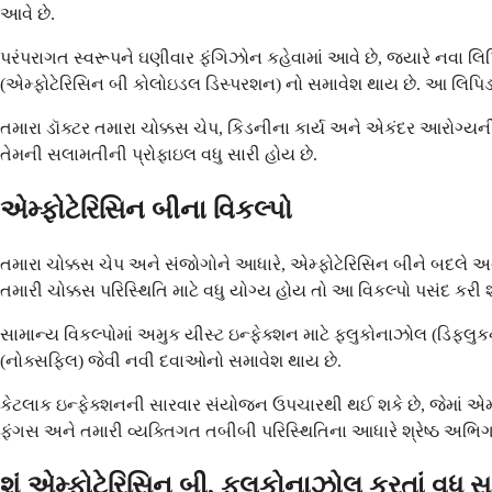
આવે છે.
પરંપરાગત સ્વરૂપને ઘણીવાર ફંગિઝોન કહેવામાં આવે છે, જ્યારે નવા લિ
(એમ્ફોટેરિસિન બી કોલોઇડલ ડિસ્પરશન) નો સમાવેશ થાય છે. આ લિપિડ ફ
તમારા ડૉક્ટર તમારા ચોક્કસ ચેપ, કિડનીના કાર્ય અને એકંદર આરોગ્યની સ
તેમની સલામતીની પ્રોફાઇલ વધુ સારી હોય છે.
એમ્ફોટેરિસિન બીના વિકલ્પો
તમારા ચોક્કસ ચેપ અને સંજોગોને આધારે, એમ્ફોટેરિસિન બીને બદલે
તમારી ચોક્કસ પરિસ્થિતિ માટે વધુ યોગ્ય હોય તો આ વિકલ્પો પસંદ કરી 
સામાન્ય વિકલ્પોમાં અમુક યીસ્ટ ઇન્ફેક્શન માટે ફ્લુકોનાઝોલ (ડિફ્
(નોક્સફિલ) જેવી નવી દવાઓનો સમાવેશ થાય છે.
કેટલાક ઇન્ફેક્શનની સારવાર સંયોજન ઉપચારથી થઈ શકે છે, જેમાં એમ્ફ
ફંગસ અને તમારી વ્યક્તિગત તબીબી પરિસ્થિતિના આધારે શ્રેષ્ઠ અભિગ
શું એમ્ફોટેરિસિન બી, ફ્લુકોનાઝોલ કરતાં વધુ સા