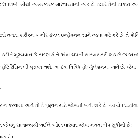
ો માટે ઉપલબ્ધ સૌથી અસરકારક સારવારમાંની એક છે, ત્યારે તેની તાકાત 
તમારા શરીરમાં ગંભીર ફંગલ ઇન્ફેક્શન સામે લડવા માટે કરે છે. તે પ
કરીને મૂલ્યવાન છે કારણ કે તે એવા ચેપની સારવાર કરી શકે છે જે 
 એમ્ફોટેરિસિન બી પ્રાપ્ત થશે. આ દવા વિવિધ ફોર્મ્યુલેશનમાં આવે છે, 
?
ાર ન કરવામાં આવે તો તે જીવન માટે જોખમી બની શકે છે. આ ચેપ ઘણીવાર
ે, જે વધુ સામાન્યથી લઈને ઓછા વારંવાર જોવા મળતા ચેપ સુધીની છે:
લાય છે)