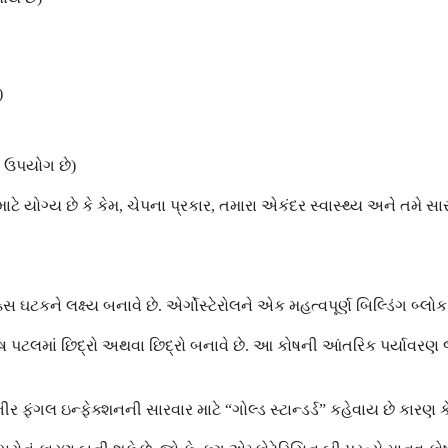
)
 ઉપયોગ છે)
માટે યોગ્ય છે કે કેમ, ચેપના પ્રકાર, તમારા એકંદર સ્વાસ્થ્ય અને તમે 
ઘટકને લક્ષ્ય બનાવે છે. એર્ગોસ્ટેરોલને એક મહત્વપૂર્ણ બિલ્ડિંગ બ્લોક
 કોષ પટલમાં છિદ્રો અથવા છિદ્રો બનાવે છે. આ કોષની આંતરિક પર્યાવરણ 
ંગલ ઇન્ફેક્શનની સારવાર માટે “ગોલ્ડ સ્ટાન્ડર્ડ” કહેવાય છે કારણ કે