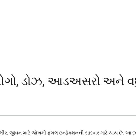
ઉપયોગો, ડોઝ, આડઅસરો અને વ
, જીવન માટે જોખમી ફંગલ ઇન્ફેક્શનની સારવાર માટે થાય છે. આ દવા ફ