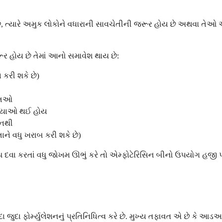
ે, ત્યારે અમુક લોકોને વધારાની સાવચેતીની જરૂર હોય છે અથવા તેઓ આ 
ૂર હોય છે તેમાં આનો સમાવેશ થાય છે:
 કરી શકે છે)
્તિઓ
્રિયાઓ થઈ હોય
 નથી
ને વધુ ખરાબ કરી શકે છે)
ચેપ દવા કરતાં વધુ જોખમ ઊભું કરે તો એમ્ફોટેરિસિન બીનો ઉપયોગ હજી
જુદા ફોર્મ્યુલેશનનું પ્રતિનિધિત્વ કરે છે. મુખ્ય તફાવત એ છે કે આડઅસ