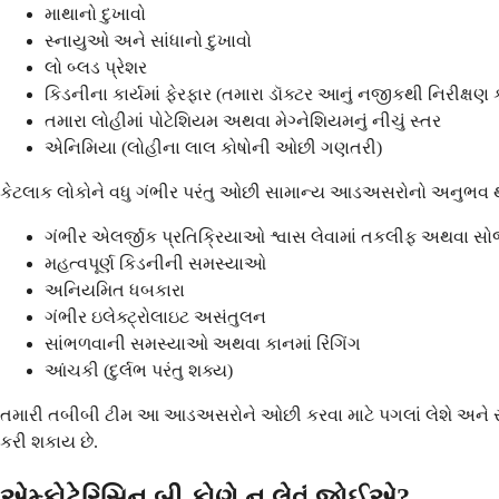
માથાનો દુખાવો
સ્નાયુઓ અને સાંધાનો દુખાવો
લો બ્લડ પ્રેશર
કિડનીના કાર્યમાં ફેરફાર (તમારા ડૉક્ટર આનું નજીકથી નિરીક્ષણ 
તમારા લોહીમાં પોટેશિયમ અથવા મેગ્નેશિયમનું નીચું સ્તર
એનિમિયા (લોહીના લાલ કોષોની ઓછી ગણતરી)
કેટલાક લોકોને વધુ ગંભીર પરંતુ ઓછી સામાન્ય આડઅસરોનો અનુભવ થઈ
ગંભીર એલર્જીક પ્રતિક્રિયાઓ શ્વાસ લેવામાં તકલીફ અથવા સો
મહત્વપૂર્ણ કિડનીની સમસ્યાઓ
અનિયમિત ધબકારા
ગંભીર ઇલેક્ટ્રોલાઇટ અસંતુલન
સાંભળવાની સમસ્યાઓ અથવા કાનમાં રિંગિંગ
આંચકી (દુર્લભ પરંતુ શક્ય)
તમારી તબીબી ટીમ આ આડઅસરોને ઓછી કરવા માટે પગલાં લેશે અને સ
કરી શકાય છે.
એમ્ફોટેરિસિન બી કોણે ન લેવું જોઈએ?