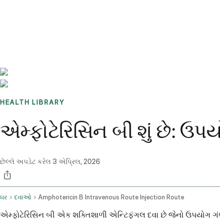
Benchmarks
Stories
FAQ
Sign up / Log in
HEALTH LIBRARY
એમ્ફોટેરિસિન બી શું છે: 
છેલ્લે અપડેટ કરેલ
3 એપ્રિલ, 2026
ઘર
દવાઓ
Amphotericin B Intravenous Route Injection Route
એમ્ફોટેરિસિન બી એક શક્તિશાળી એન્ટિફંગલ દવા છે જેનો ઉપયોગ ગંભીર