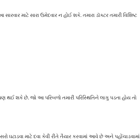
સારવાર માટે સારા ઉમેદવાર ન હોઈ શકે. તમારા ડૉક્ટર તમારી વિશિષ્ટ
 પણ થઈ શકે છે. જો આ પરિબળો તમારી પરિસ્થિતિને લાગુ પડતા હોય તો
રો ઘટાડવા માટે દવા કેવી રીતે તૈયાર કરવામાં આવે છે અને પહોંચાડવામાં