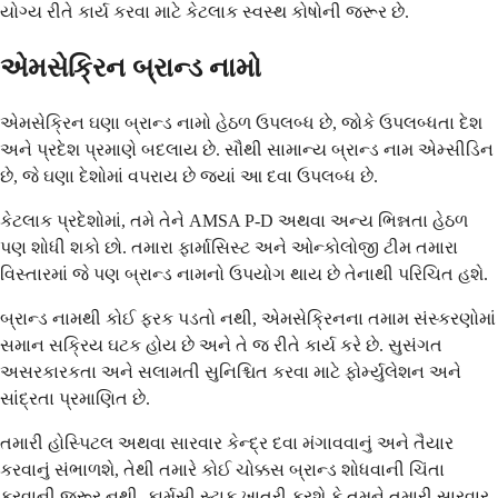
યોગ્ય રીતે કાર્ય કરવા માટે કેટલાક સ્વસ્થ કોષોની જરૂર છે.
એમસેક્રિન બ્રાન્ડ નામો
એમસેક્રિન ઘણા બ્રાન્ડ નામો હેઠળ ઉપલબ્ધ છે, જોકે ઉપલબ્ધતા દેશ
અને પ્રદેશ પ્રમાણે બદલાય છે. સૌથી સામાન્ય બ્રાન્ડ નામ એમ્સીડિન
છે, જે ઘણા દેશોમાં વપરાય છે જ્યાં આ દવા ઉપલબ્ધ છે.
કેટલાક પ્રદેશોમાં, તમે તેને AMSA P-D અથવા અન્ય ભિન્નતા હેઠળ
પણ શોધી શકો છો. તમારા ફાર્માસિસ્ટ અને ઓન્કોલોજી ટીમ તમારા
વિસ્તારમાં જે પણ બ્રાન્ડ નામનો ઉપયોગ થાય છે તેનાથી પરિચિત હશે.
બ્રાન્ડ નામથી કોઈ ફરક પડતો નથી, એમસેક્રિનના તમામ સંસ્કરણોમાં
સમાન સક્રિય ઘટક હોય છે અને તે જ રીતે કાર્ય કરે છે. સુસંગત
અસરકારકતા અને સલામતી સુનિશ્ચિત કરવા માટે ફોર્મ્યુલેશન અને
સાંદ્રતા પ્રમાણિત છે.
તમારી હોસ્પિટલ અથવા સારવાર કેન્દ્ર દવા મંગાવવાનું અને તૈયાર
કરવાનું સંભાળશે, તેથી તમારે કોઈ ચોક્કસ બ્રાન્ડ શોધવાની ચિંતા
કરવાની જરૂર નથી. ફાર્મસી સ્ટાફ ખાતરી કરશે કે તમને તમારી સારવાર