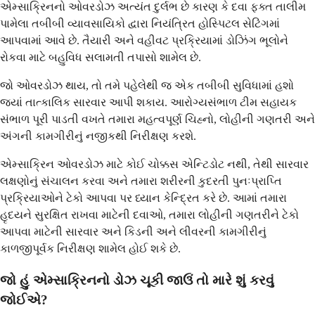
એમ્સાક્રિનનો ઓવરડોઝ અત્યંત દુર્લભ છે કારણ કે દવા ફક્ત તાલીમ
પામેલા તબીબી વ્યાવસાયિકો દ્વારા નિયંત્રિત હોસ્પિટલ સેટિંગમાં
આપવામાં આવે છે. તૈયારી અને વહીવટ પ્રક્રિયામાં ડોઝિંગ ભૂલોને
રોકવા માટે બહુવિધ સલામતી તપાસો શામેલ છે.
જો ઓવરડોઝ થાય, તો તમે પહેલેથી જ એક તબીબી સુવિધામાં હશો
જ્યાં તાત્કાલિક સારવાર આપી શકાય. આરોગ્યસંભાળ ટીમ સહાયક
સંભાળ પૂરી પાડતી વખતે તમારા મહત્વપૂર્ણ ચિહ્નો, લોહીની ગણતરી અને
અંગની કામગીરીનું નજીકથી નિરીક્ષણ કરશે.
એમ્સાક્રિન ઓવરડોઝ માટે કોઈ ચોક્કસ એન્ટિડોટ નથી, તેથી સારવાર
લક્ષણોનું સંચાલન કરવા અને તમારા શરીરની કુદરતી પુનઃપ્રાપ્તિ
પ્રક્રિયાઓને ટેકો આપવા પર ધ્યાન કેન્દ્રિત કરે છે. આમાં તમારા
હૃદયને સુરક્ષિત રાખવા માટેની દવાઓ, તમારા લોહીની ગણતરીને ટેકો
આપવા માટેની સારવાર અને કિડની અને લીવરની કામગીરીનું
કાળજીપૂર્વક નિરીક્ષણ શામેલ હોઈ શકે છે.
જો હું એમ્સાક્રિનનો ડોઝ ચૂકી જાઉં તો મારે શું કરવું
જોઈએ?