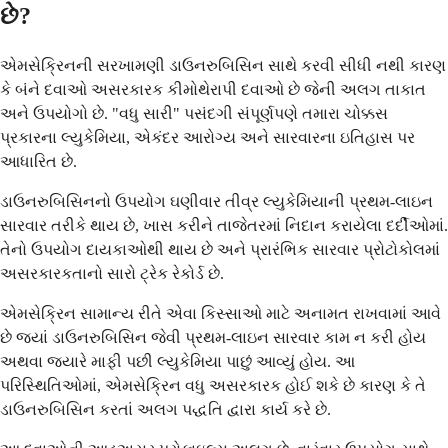
છે?
એમસેક્રિનની સરખામણી ડાઉનરુબિસિન સાથે કરવી સીધી નથી કારણ
કે બંને દવાઓ અસરકારક કીમોથેરાપી દવાઓ છે જેની અલગ તાકાત
અને ઉપયોગો છે. "વધુ સારી" પસંદગી સંપૂર્ણપણે તમારા ચોક્કસ
પ્રકારના લ્યુકેમિયા, એકંદર આરોગ્ય અને સારવારના ઇતિહાસ પર
આધારિત છે.
ડાઉનરુબિસિનનો ઉપયોગ ઘણીવાર તીવ્ર લ્યુકેમિયાની પ્રથમ-લાઇન
સારવાર તરીકે થાય છે, ખાસ કરીને તાજેતરમાં નિદાન કરાયેલા દર્દીઓમાં.
તેનો ઉપયોગ દાયકાઓથી થાય છે અને પ્રારંભિક સારવાર પ્રોટોકોલમાં
અસરકારકતાનો સારો ટ્રેક રેકોર્ડ છે.
એમસેક્રિન સામાન્ય રીતે એવા કિસ્સાઓ માટે અનામત રાખવામાં આવે
છે જ્યાં ડાઉનરુબિસિન જેવી પ્રથમ-લાઇન સારવાર કામ ન કરી હોય
અથવા જ્યારે માફી પછી લ્યુકેમિયા પાછું આવ્યું હોય. આ
પરિસ્થિતિઓમાં, એમસેક્રિન વધુ અસરકારક હોઈ શકે છે કારણ કે તે
ડાઉનરુબિસિન કરતાં અલગ પદ્ધતિ દ્વારા કાર્ય કરે છે.