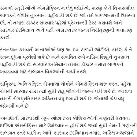
સગર્ભા સ્ત્રીઓએ એમસેક્રિન ન લેવું જોઈએ, કારણ કે તે વિકાસશીલ
બાળકને ગંભીર નુકસાન પહોંચાડી શકે છે. જો તમે બાળજન્મની ઉંમરના
છો, તો તમારા ડૉક્ટર સારવાર પહેલાં પ્રેગ્નન્સી ટેસ્ટ કરાવશે અને
સારવાર દરમિયાન અને પછી અસરકારક જન્મ નિયંત્રણની ભલામણ
કરશે.
સ્તનપાન કરાવતી માતાઓએ પણ આ દવા ટાળવી જોઈએ, કારણ કે તે
સ્તન દૂધમાં પ્રવેશી શકે છે અને સંભવિત રૂપે નર્સિંગ શિશુને નુકસાન
પહોંચાડી શકે છે. સારવાર દરમિયાન તમારા ડૉક્ટર તમારા બાળકને
ખવડાવવા માટે સલામત વિકલ્પોની ચર્ચા કરશે.
સક્રિય, અનિયંત્રિત ચેપવાળા લોકોને એમસેક્રિન શરૂ કરતા પહેલા
ચેપની સારવાર થાય ત્યાં સુધી રાહ જોવાની જરૂર પડી શકે છે. આ દવા
તમારી રોગપ્રતિકારક શક્તિને વધુ દબાવી શકે છે, જેનાથી ચેપ વધુ
જોખમી બને છે.
અગાઉની સારવારથી ખૂબ ઓછા રક્ત કોશિકાઓની ગણતરી ધરાવતા
દર્દીઓ એમસેક્રિન માટે ઉમેદવાર ન હોઈ શકે જ્યાં સુધી તેમની ગણતરી
સલામત સ્તરે પાછી ન આવે. સારવાર દરમિયાન તમારા અસ્થિ મજ્જાને