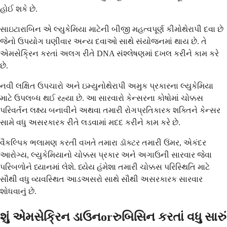
હોઈ શકે છે.
સાઇટારાબિન એ લ્યુકેમિયા માટેની બીજી મહત્વપૂર્ણ કીમોથેરાપી દવા છે
જેનો ઉપયોગ ઘણીવાર અન્ય દવાઓ સાથે સંયોજનમાં થાય છે. તે
એમસેક્રિન કરતાં અલગ રીતે DNA સંશ્લેષણમાં દખલ કરીને કામ કરે
છે.
નવી લક્ષિત ઉપચારો અને ઇમ્યુનોથેરાપી અમુક પ્રકારના લ્યુકેમિયા
માટે ઉપલબ્ધ થઈ રહ્યા છે. આ સારવારો કેન્સરના કોષોમાં ચોક્કસ
પરિવર્તન લક્ષ્ય બનાવીને અથવા તમારી રોગપ્રતિકારક શક્તિને કેન્સર
સામે વધુ અસરકારક રીતે લડવામાં મદદ કરીને કામ કરે છે.
વૈકલ્પિક ભલામણ કરતી વખતે તમારા ડૉક્ટર તમારી ઉંમર, એકંદર
આરોગ્ય, લ્યુકેમિયાનો ચોક્કસ પ્રકાર અને અગાઉની સારવાર જેવા
પરિબળોને ધ્યાનમાં લેશે. ધ્યેય હંમેશા તમારી ચોક્કસ પરિસ્થિતિ માટે
સૌથી વધુ વ્યવસ્થિત આડઅસરો સાથે સૌથી અસરકારક સારવાર
શોધવાનું છે.
શું એમસેક્રિન ડાઉનorરુબિસિન કરતાં વધુ સારું