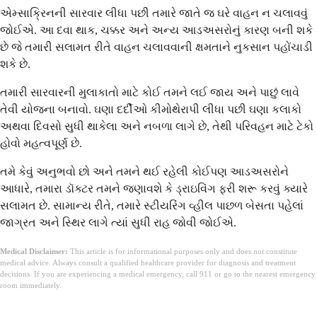
એમ્સાક્રિનની સારવાર લીધા પછી તમારે જાતે જ ઘરે વાહન ન ચલાવવું
જોઈએ. આ દવા થાક, ચક્કર અને અન્ય આડઅસરોનું કારણ બની શકે
છે જે તમારી સલામત રીતે વાહન ચલાવવાની ક્ષમતાને નુકસાન પહોંચાડી
શકે છે.
તમારી સારવારની મુલાકાતો માટે કોઈ તમને લઈ જાય અને પાછું લાવે
તેવી યોજના બનાવો. ઘણા દર્દીઓ કીમોથેરાપી લીધા પછી ઘણા કલાકો
અથવા દિવસો સુધી થાકેલા અને નબળા લાગે છે, તેથી પરિવહન માટે ટેકો
હોવો મહત્વપૂર્ણ છે.
તમે કેવું અનુભવો છો અને તમને થઈ રહેલી કોઈપણ આડઅસરોને
આધારે, તમારા ડૉક્ટર તમને જણાવશે કે ડ્રાઇવિંગ ફરી શરૂ કરવું ક્યારે
સલામત છે. સામાન્ય રીતે, તમારે સ્ટીયરિંગ વ્હીલ પાછળ બેસતા પહેલાં
જાગ્રત અને સ્થિર લાગે ત્યાં સુધી રાહ જોવી જોઈએ.
Medical Disclaimer:
This article is for informational purposes only and does not constitute
medical advice. Always consult a qualified healthcare provider for diagnosis and treatment
decisions. If you are experiencing a medical emergency, call 911 or go to the nearest emergency
room immediately.