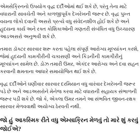
એમસેક્રિનનો ઉપયોગ વૃદ્ધ દર્દીઓમાં થઈ શકે છે, પરંતુ તેના માટે
વધારાની સાવચેતી અને કાળજીપૂર્વક દેખરેખની જરૂર છે. વૃદ્ધ પુખ્ત
વયના લોકો દવાની અસરો પ્રત્યે વધુ સંવેદનશીલ હોઈ શકે છે અને
હૃદયના કાર્ય અને રક્ત કોશિકાઓની ગણતરી સંબંધિત વધુ ઉચ્ચારણ
આડઅસરો અનુભવી શકે છે.
તમારા ડૉક્ટર સારવાર શરૂ કરતા પહેલા સંપૂર્ણ આરોગ્ય મૂલ્યાંકન કરશે,
જેમાં હૃદયની કામગીરીની ચકાસણી અને કિડનીની કામગીરીનું
મૂલ્યાંકન સામેલ છે. ડોઝ તમારી ઉંમર, એકંદર આરોગ્ય અને દવા સહન
કરવાની ક્ષમતાના આધારે સમાયોજિત થઈ શકે છે.
વૃદ્ધ દર્દીઓને ઘણીવાર સારવાર દરમિયાન વધુ વારંવાર દેખરેખની જરૂર
પડે છે અને આડઅસરોને મેનેજ કરવા માટે વધારાની સહાયક સંભાળની
જરૂર પડી શકે છે. જો કે, એકલા ઉંમર તમને આ સંભવિત જીવન-રક્ષક
સારવાર મેળવવાથી અયોગ્ય ઠેરવતી નથી.
જો હું આકસ્મિક રીતે વધુ એમ્સાક્રિન મેળવું તો મારે શું કરવું
જોઈએ?