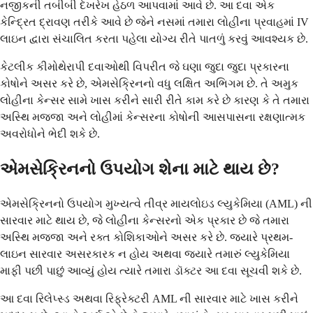
નજીકની તબીબી દેખરેખ હેઠળ આપવામાં આવે છે. આ દવા એક
કેન્દ્રિત દ્રાવણ તરીકે આવે છે જેને નસમાં તમારા લોહીના પ્રવાહમાં IV
લાઇન દ્વારા સંચાલિત કરતા પહેલા યોગ્ય રીતે પાતળું કરવું આવશ્યક છે.
કેટલીક કીમોથેરાપી દવાઓથી વિપરીત જે ઘણા જુદા જુદા પ્રકારના
કોષોને અસર કરે છે, એમસેક્રિનનો વધુ લક્ષિત અભિગમ છે. તે અમુક
લોહીના કેન્સર સામે ખાસ કરીને સારી રીતે કામ કરે છે કારણ કે તે તમારા
અસ્થિ મજ્જા અને લોહીમાં કેન્સરના કોષોની આસપાસના રક્ષણાત્મક
અવરોધોને ભેદી શકે છે.
એમસેક્રિનનો ઉપયોગ શેના માટે થાય છે?
એમસેક્રિનનો ઉપયોગ મુખ્યત્વે તીવ્ર માયલોઇડ લ્યુકેમિયા (AML) ની
સારવાર માટે થાય છે, જે લોહીના કેન્સરનો એક પ્રકાર છે જે તમારા
અસ્થિ મજ્જા અને રક્ત કોશિકાઓને અસર કરે છે. જ્યારે પ્રથમ-
લાઇન સારવાર અસરકારક ન હોય અથવા જ્યારે તમારું લ્યુકેમિયા
માફી પછી પાછું આવ્યું હોય ત્યારે તમારા ડૉક્ટર આ દવા સૂચવી શકે છે.
આ દવા રિલેપ્સ્ડ અથવા રિફ્રેક્ટરી AML ની સારવાર માટે ખાસ કરીને