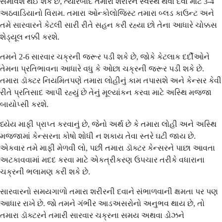
સમાવેશ થઈ શકે છે, ત્યારબાદ તમારા શરીરને સ્વસ્થ થવા દેવા માટે 3-4
અઠવાડિયાનો વિરામ. તમારા ઓન્કોલોજિસ્ટ તમારા બ્લડ કાઉન્ટ અને
તમે સારવારને કેટલી સારી રીતે સહન કરી રહ્યા છો તેના આધારે ચોક્કસ
શેડ્યૂલ નક્કી કરશે.
તમને 2-6 સારવાર ચક્રની જરૂર પડી શકે છે, જોકે કેટલાક દર્દીઓને
તેમના પ્રતિભાવના આધારે વધુ કે ઓછા ચક્રની જરૂર પડી શકે છે.
તમારા ડૉક્ટર નિયમિતપણે તમારા લોહીનું કામ તપાસશે અને કેન્સર કેવી
રીતે પ્રતિસાદ આપી રહ્યું છે તેનું મૂલ્યાંકન કરવા માટે અસ્થિ મજ્જા
બાયોપ્સી કરશે.
ધ્યેય માફી પ્રાપ્ત કરવાનું છે, જેનો અર્થ છે કે તમારા લોહી અને અસ્થિ
મજ્જામાં કેન્સરના કોષો શોધી ન શકાય તેવા સ્તરે ઘટી જાય છે.
એકવાર તમે માફી મેળવી લો, પછી તમારા ડૉક્ટર કેન્સરને પાછા આવતા
અટકાવવામાં મદદ કરવા માટે એકત્રીકરણ ઉપચાર તરીકે વધારાના
ચક્રની ભલામણ કરી શકે છે.
સારવારનો સમયગાળો તમારા શરીરની દવાને સંભાળવાની ક્ષમતા પર પણ
આધાર રાખે છે. જો તમને ગંભીર આડઅસરોનો અનુભવ થાય છે, તો
તમારા ડૉક્ટરને તમારી સારવાર ચક્રના સમય અથવા ડોઝને