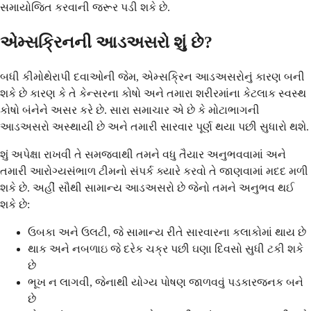
સમાયોજિત કરવાની જરૂર પડી શકે છે.
એમ્સક્રિનની આડઅસરો શું છે?
બધી કીમોથેરાપી દવાઓની જેમ, એમ્સક્રિન આડઅસરોનું કારણ બની
શકે છે કારણ કે તે કેન્સરના કોષો અને તમારા શરીરમાંના કેટલાક સ્વસ્થ
કોષો બંનેને અસર કરે છે. સારા સમાચાર એ છે કે મોટાભાગની
આડઅસરો અસ્થાયી છે અને તમારી સારવાર પૂર્ણ થયા પછી સુધારો થશે.
શું અપેક્ષા રાખવી તે સમજવાથી તમને વધુ તૈયાર અનુભવવામાં અને
તમારી આરોગ્યસંભાળ ટીમનો સંપર્ક ક્યારે કરવો તે જાણવામાં મદદ મળી
શકે છે. અહીં સૌથી સામાન્ય આડઅસરો છે જેનો તમને અનુભવ થઈ
શકે છે:
ઉબકા અને ઉલટી, જે સામાન્ય રીતે સારવારના કલાકોમાં થાય છે
થાક અને નબળાઇ જે દરેક ચક્ર પછી ઘણા દિવસો સુધી ટકી શકે
છે
ભૂખ ન લાગવી, જેનાથી યોગ્ય પોષણ જાળવવું પડકારજનક બને
છે