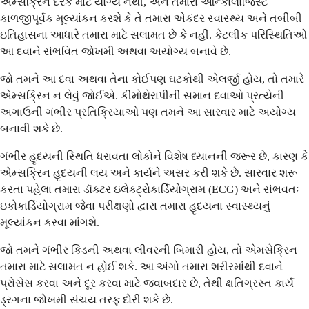
એમ્સક્રિન દરેક માટે યોગ્ય નથી, અને તમારા ઓન્કોલોજિસ્ટ
કાળજીપૂર્વક મૂલ્યાંકન કરશે કે તે તમારા એકંદર સ્વાસ્થ્ય અને તબીબી
ઇતિહાસના આધારે તમારા માટે સલામત છે કે નહીં. કેટલીક પરિસ્થિતિઓ
આ દવાને સંભવિત જોખમી અથવા અયોગ્ય બનાવે છે.
જો તમને આ દવા અથવા તેના કોઈપણ ઘટકોથી એલર્જી હોય, તો તમારે
એમ્સક્રિન ન લેવું જોઈએ. કીમોથેરાપીની સમાન દવાઓ પ્રત્યેની
અગાઉની ગંભીર પ્રતિક્રિયાઓ પણ તમને આ સારવાર માટે અયોગ્ય
બનાવી શકે છે.
ગંભીર હૃદયની સ્થિતિ ધરાવતા લોકોને વિશેષ ધ્યાનની જરૂર છે, કારણ કે
એમ્સક્રિન હૃદયની લય અને કાર્યને અસર કરી શકે છે. સારવાર શરૂ
કરતા પહેલા તમારા ડૉક્ટર ઇલેક્ટ્રોકાર્ડિયોગ્રામ (ECG) અને સંભવતઃ
ઇકોકાર્ડિયોગ્રામ જેવા પરીક્ષણો દ્વારા તમારા હૃદયના સ્વાસ્થ્યનું
મૂલ્યાંકન કરવા માંગશે.
જો તમને ગંભીર કિડની અથવા લીવરની બિમારી હોય, તો એમસેક્રિન
તમારા માટે સલામત ન હોઈ શકે. આ અંગો તમારા શરીરમાંથી દવાને
પ્રોસેસ કરવા અને દૂર કરવા માટે જવાબદાર છે, તેથી ક્ષતિગ્રસ્ત કાર્ય
ડ્રગના જોખમી સંચય તરફ દોરી શકે છે.