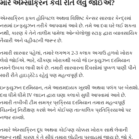
મારે એમ્સાક્રિન કેવી રીતે લેવું જોઈએ?
એમ્સાક્રિન ફક્ત હોસ્પિટલ અથવા વિશિષ્ટ કેન્સર સારવાર કેન્દ્રમાં
નસમાં ઇન્ફ્યુઝન તરીકે આપવામાં આવે છે. તમે આ દવા ઘરે લઈ શકતા
નથી, કારણ કે તેને તાલીમ પામેલા ઓન્કોલોજી સ્ટાફ દ્વારા વ્યાવસાયિક
તૈયારી અને વહીવટની જરૂર છે.
તમારી સારવાર પહેલાં, તમારે લગભગ 2-3 કલાક અગાઉ હળવો ખોરાક
લેવો જોઈએ. ભારે, ચીકણા ખોરાકથી બચો જે ઇન્ફ્યુઝન દરમિયાન
તમને ઉબકા લાવી શકે છે. તમારી સારવારના દિવસોમાં પુષ્કળ પાણી પીને
સારી રીતે હાઇડ્રેટેડ રહેવું પણ મહત્વપૂર્ણ છે.
ઇન્ફ્યુઝન દરમિયાન, તમે આરામદાયક ખુરશી અથવા પલંગ પર બેસશો.
દવા ધીમે ધીમે IV લાઇન દ્વારા ઘણા કલાકો સુધી આપવામાં આવે છે.
તમારી તબીબી ટીમ સમગ્ર પ્રક્રિયા દરમિયાન તમારા મહત્વપૂર્ણ
ચિહ્નોનું નિરીક્ષણ કરશે અને કોઈપણ તાત્કાલિક પ્રતિક્રિયાઓ પર
નજર રાખશે.
તમારે એમ્સાક્રિન દૂધ અથવા કોઈપણ ચોક્કસ ખોરાક સાથે લેવાની
જરૂર નથી કારણ કે તે સીધું તમારા લોહીના પ્રવાહમાં જાય છે. જો કે,