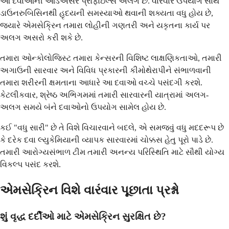
આ દવાઓની આડઅસર પ્રોફાઇલ્સ અલગ છે. વારંવાર ઉપયોગ સાથે
ડાઉનરુબિસિનથી હૃદયની સમસ્યાઓ થવાની શક્યતા વધુ હોય છે,
જ્યારે એમસેક્રિન તમારા લોહીની ગણતરી અને યકૃતના કાર્ય પર
અલગ અસરો કરી શકે છે.
તમારા ઓન્કોલોજિસ્ટ તમારા કેન્સરની વિશિષ્ટ લાક્ષણિકતાઓ, તમારી
અગાઉની સારવાર અને વિવિધ પ્રકારની કીમોથેરાપીને સંભાળવાની
તમારા શરીરની ક્ષમતાના આધારે આ દવાઓ વચ્ચે પસંદગી કરશે.
કેટલીકવાર, શ્રેષ્ઠ અભિગમમાં તમારી સારવારની યાત્રામાં અલગ-
અલગ સમયે બંને દવાઓનો ઉપયોગ સામેલ હોય છે.
કઈ "વધુ સારી" છે તે વિશે વિચારવાને બદલે, એ સમજવું વધુ મદદરૂપ છે
કે દરેક દવા લ્યુકેમિયાની વ્યાપક સારવારમાં ચોક્કસ હેતુ પૂરો પાડે છે.
તમારી આરોગ્યસંભાળ ટીમ તમારી અનન્ય પરિસ્થિતિ માટે સૌથી યોગ્ય
વિકલ્પ પસંદ કરશે.
એમસેક્રિન વિશે વારંવાર પૂછાતા પ્રશ્નો
શું વૃદ્ધ દર્દીઓ માટે એમસેક્રિન સુરક્ષિત છે?