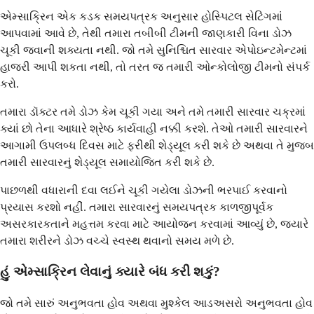
એમ્સાક્રિન એક કડક સમયપત્રક અનુસાર હોસ્પિટલ સેટિંગમાં
આપવામાં આવે છે, તેથી તમારા તબીબી ટીમની જાણકારી વિના ડોઝ
ચૂકી જવાની શક્યતા નથી. જો તમે સુનિશ્ચિત સારવાર એપોઇન્ટમેન્ટમાં
હાજરી આપી શકતા નથી, તો તરત જ તમારી ઓન્કોલોજી ટીમનો સંપર્ક
કરો.
તમારા ડૉક્ટર તમે ડોઝ કેમ ચૂકી ગયા અને તમે તમારી સારવાર ચક્રમાં
ક્યાં છો તેના આધારે શ્રેષ્ઠ કાર્યવાહી નક્કી કરશે. તેઓ તમારી સારવારને
આગામી ઉપલબ્ધ દિવસ માટે ફરીથી શેડ્યૂલ કરી શકે છે અથવા તે મુજબ
તમારી સારવારનું શેડ્યૂલ સમાયોજિત કરી શકે છે.
પાછળથી વધારાની દવા લઈને ચૂકી ગયેલા ડોઝની ભરપાઈ કરવાનો
પ્રયાસ કરશો નહીં. તમારા સારવારનું સમયપત્રક કાળજીપૂર્વક
અસરકારકતાને મહત્તમ કરવા માટે આયોજન કરવામાં આવ્યું છે, જ્યારે
તમારા શરીરને ડોઝ વચ્ચે સ્વસ્થ થવાનો સમય મળે છે.
હું એમ્સાક્રિન લેવાનું ક્યારે બંધ કરી શકું?
જો તમે સારું અનુભવતા હોવ અથવા મુશ્કેલ આડઅસરો અનુભવતા હોવ