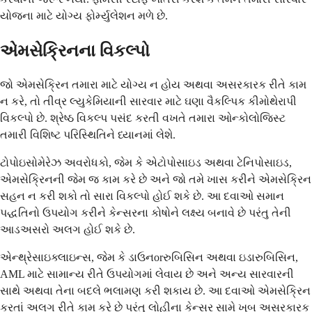
યોજના માટે યોગ્ય ફોર્મ્યુલેશન મળે છે.
એમસેક્રિનના વિકલ્પો
જો એમસેક્રિન તમારા માટે યોગ્ય ન હોય અથવા અસરકારક રીતે કામ
ન કરે, તો તીવ્ર લ્યુકેમિયાની સારવાર માટે ઘણા વૈકલ્પિક કીમોથેરાપી
વિકલ્પો છે. શ્રેષ્ઠ વિકલ્પ પસંદ કરતી વખતે તમારા ઓન્કોલોજિસ્ટ
તમારી વિશિષ્ટ પરિસ્થિતિને ધ્યાનમાં લેશે.
ટોપોઇસોમેરેઝ અવરોધકો, જેમ કે એટોપોસાઇડ અથવા ટેનિપોસાઇડ,
એમસેક્રિનની જેમ જ કામ કરે છે અને જો તમે ખાસ કરીને એમસેક્રિન
સહન ન કરી શકો તો સારા વિકલ્પો હોઈ શકે છે. આ દવાઓ સમાન
પદ્ધતિનો ઉપયોગ કરીને કેન્સરના કોષોને લક્ષ્ય બનાવે છે પરંતુ તેની
આડઅસરો અલગ હોઈ શકે છે.
એન્થ્રેસાઇક્લાઇન્સ, જેમ કે ડાઉનorરુબિસિન અથવા ઇડારુબિસિન,
AML માટે સામાન્ય રીતે ઉપયોગમાં લેવાય છે અને અન્ય સારવારની
સાથે અથવા તેના બદલે ભલામણ કરી શકાય છે. આ દવાઓ એમસેક્રિન
કરતાં અલગ રીતે કામ કરે છે પરંતુ લોહીના કેન્સર સામે ખૂબ અસરકારક