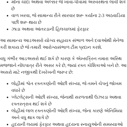
મોંના ચાંદા અથવા અલ્સર જે ખાવા-પીવામાં અસ્વસ્થતા લાવી શકે
છે
વાળ ખરવા, જે સામાન્ય રીતે સારવાર શરૂ કર્યાના 2-3 અઠવાડિયા
પછી શરૂ થાય છે
ઝાડા અથવા આંતરડાની હિલચાલમાં ફેરફાર
આ સામાન્ય આડઅસરો યોગ્ય સહાયક સંભાળ અને દવાઓથી મેનેજ
કરી શકાય છે જે તમારી આરોગ્યસંભાળ ટીમ પ્રદાન કરશે.
વધુ ગંભીર આડઅસરો થઈ શકે છે કારણ કે એમ્સક્રિન તમારા અસ્થિ
મજ્જાને નોંધપાત્ર રીતે અસર કરે છે, જ્યાં રક્ત કોશિકાઓ બને છે. આ
અસરો માટે નજીકથી દેખરેખની જરૂર છે:
લોહીમાં શ્વેત રક્તકણોની ઓછી સંખ્યા, જે તમને ચેપનું જોખમ
વધારે છે
પ્લેટલેટ્સની ઓછી સંખ્યા, જેનાથી સરળતાથી ઉઝરડા અથવા
રક્તસ્ત્રાવ થઈ શકે છે
લોહીમાં લાલ રક્તકણોની ઓછી સંખ્યા, જેના કારણે એનિમિયા
અને વધુ થાક લાગે છે
હૃદયની લયમાં ફેરફાર અથવા હૃદયના સ્નાયુઓની સમસ્યાઓ