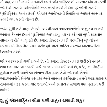
તો પણ, તમારે ક્યારેય તમારી જાતે એમ્સાક્રિનની સારવાર બંધ ન કરવી
જોઈએ. તમારા ઓન્કોલોજિસ્ટ નક્કી કરશે કે દવા પ્રત્યેની તમારી
પ્રતિક્રિયા અને તમારી એકંદર આરોગ્યની સ્થિતિના આધારે સારવાર
ક્યારે બંધ કરવી યોગ્ય છે.
જ્યાં સુધી તમે માફી મેળવો, અસ્વીકાર્ય આડઅસરોનો અનુભવ ન કરો
અથવા કેન્સર દવાને પ્રતિસાદ આપવાનું બંધ ન કરે ત્યાં સુધી સારવાર
સામાન્ય રીતે ચાલુ રહે છે. તમારા ડૉક્ટર તમારી પ્રગતિનું મૂલ્યાંકન
કરવા માટે નિયમિત રક્ત પરીક્ષણો અને અસ્થિ મજ્જા બાયોપ્સીનો
ઉપયોગ કરશે.
જો આડઅસરો ગંભીર બને છે, તો તમારા ડૉક્ટર તમારા શરીરને સ્વસ્થ
થવા દેવા માટે અસ્થાયી રૂપે સારવાર બંધ કરી શકે છે, પરંતુ આ નિર્ણય
હંમેશા તમારી આરોગ્ય સંભાળ ટીમ દ્વારા લેવો જોઈએ. તેઓ
આડઅસરોને મેનેજ કરવામાં અને સારવાર દરમિયાન તમને આરામદાયક
રાખવામાં મદદ કરવા માટે દવાઓ અને સહાયક સંભાળ પણ પ્રદાન કરી
શકે છે.
શું હું એમ્સાક્રિન લીધા પછી વાહન ચલાવી શકું?