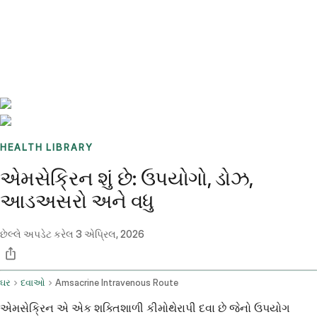
Benchmarks
Stories
FAQ
Sign up / Log in
HEALTH LIBRARY
એમસેક્રિન શું છે: ઉપયોગો, ડોઝ,
આડઅસરો અને વધુ
છેલ્લે અપડેટ કરેલ
3 એપ્રિલ, 2026
ઘર
દવાઓ
Amsacrine Intravenous Route
એમસેક્રિન એ એક શક્તિશાળી કીમોથેરાપી દવા છે જેનો ઉપયોગ