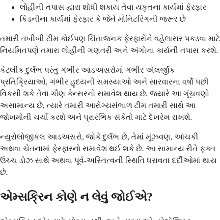
લોહીની તપાસ દ્વારા શોધી શકાય તેવા યકૃતના કાર્યમાં ફેરફાર
કિડનીના કાર્યમાં ફેરફાર કે જેને મોનિટરિંગની જરૂર છે
તમારી તબીબી ટીમ કોઈપણ ચિંતાજનક ફેરફારોને વહેલાસર પકડવા માટે
નિયમિતપણે તમારા લોહીની ગણતરી અને અંગોના કાર્યની તપાસ કરશે.
કેટલીક દુર્લભ પરંતુ ગંભીર આડઅસરોમાં ગંભીર એલર્જીક
પ્રતિક્રિયાઓ, ગંભીર હૃદયની સમસ્યાઓ અને સારવારના વર્ષો પછી
વિકસી શકે તેવા ગૌણ કેન્સરનો સમાવેશ થાય છે. જ્યારે આ ગૂંચવણો
અસામાન્ય છે, ત્યારે તમારી આરોગ્યસંભાળ ટીમ તમારી સાથે આ
જોખમોની ચર્ચા કરશે અને પ્રારંભિક સંકેતો માટે દેખરેખ રાખશે.
ન્યુરોલોજીકલ આડઅસરો, જોકે દુર્લભ છે, તેમાં મૂંઝવણ, આંચકી
અથવા ચેતનામાં ફેરફારનો સમાવેશ થઈ શકે છે. આ સામાન્ય રીતે ફક્ત
ઉચ્ચ ડોઝ સાથે અથવા પૂર્વ-અસ્તિત્વની સ્થિતિ ધરાવતા દર્દીઓમાં થાય
છે.
એમ્સક્રિન કોણે ન લેવું જોઈએ?