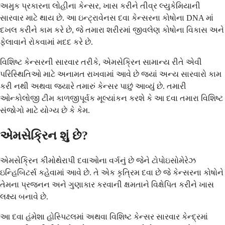
અમુક પ્રકારના લોહીના કેન્સર, ખાસ કરીને તીવ્ર લ્યુકેમિયાની
સારવાર માટે થાય છે. આ ઇન્ટ્રાવેનસ દવા કેન્સરના કોષોના DNA માં
દખલ કરીને કામ કરે છે, જે તમારા શરીરમાં જીવલેણ કોષોના વિકાસ અને
ફેલાવાને રોકવામાં મદદ કરે છે.
વિશિષ્ટ કેન્સરની સારવાર તરીકે, એમસેક્રિન સામાન્ય રીતે એવી
પરિસ્થિતિઓ માટે અનામત રાખવામાં આવે છે જ્યાં અન્ય સારવારો કામ
કરી નથી અથવા જ્યારે તમારું કેન્સર પાછું આવ્યું છે. તમારી
ઓન્કોલોજી ટીમ કાળજીપૂર્વક મૂલ્યાંકન કરશે કે આ દવા તમારા વિશિષ્ટ
સંજોગો માટે યોગ્ય છે કે કેમ.
એમસેક્રિન શું છે?
એમસેક્રિન કીમોથેરાપી દવાઓના વર્ગનું છે જેને ટોપોઇસોમેરેઝ
ઇન્હિબિટર્સ કહેવામાં આવે છે. તે એક કૃત્રિમ દવા છે જે કેન્સરના કોષોને
તેમના પ્રજનન અને ગુણાકાર કરવાની ક્ષમતાને વિક્ષેપિત કરીને ખાસ
લક્ષ્ય બનાવે છે.
આ દવા હંમેશા હોસ્પિટલમાં અથવા વિશિષ્ટ કેન્સર સારવાર કેન્દ્રમાં