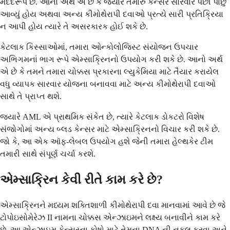
મદદરૂપ છે. આનો અર્થ એ છે કે જ્યારે તમારું કેન્સર સારવાર પછી પાછું
આવ્યું હોય અથવા અન્ય કીમોથેરાપી દવાઓ પ્રત્યે સારી પ્રતિક્રિયા
ન આપી હોય ત્યારે તે અસરકારક હોઈ શકે છે.
કેટલાક કિસ્સાઓમાં, તમારા ઓન્કોલોજિસ્ટ સંયોજન ઉપચાર
અભિગમનાં ભાગ રૂપે એમ્સાક્રિનનો ઉપયોગ કરી શકે છે. આનો અર્થ
એ છે કે તમને તમારા ચોક્કસ પ્રકારના લ્યુકેમિયા માટે તૈયાર કરાયેલ
વધુ વ્યાપક સારવાર યોજના બનાવવા માટે અન્ય કીમોથેરાપી દવાઓ
સાથે તે પ્રાપ્ત થશે.
જ્યારે AML એ પ્રાથમિક સંકેત છે, ત્યારે કેટલાક ડોકટરો વિશેષ
સંજોગોમાં અન્ય બ્લડ કેન્સર માટે એમ્સાક્રિનનો વિચાર કરી શકે છે.
જો કે, આ એક ઑફ-લેબલ ઉપયોગ હશે જેની તમારા હેલ્થકેર ટીમ
તમારી સાથે સંપૂર્ણ ચર્ચા કરશે.
એમ્સાક્રિન કેવી રીતે કામ કરે છે?
એમ્સાક્રિનને મધ્યમ શક્તિશાળી કીમોથેરાપી દવા માનવામાં આવે છે જે
ટોપોઇસોમેરેઝ II નામના ચોક્કસ એન્ઝાઇમને લક્ષ્ય બનાવીને કામ કરે
છે. આ એન્ઝાઇમ કેન્સરના કોષો માટે તેમના DNA ની નકલ કરવા અને