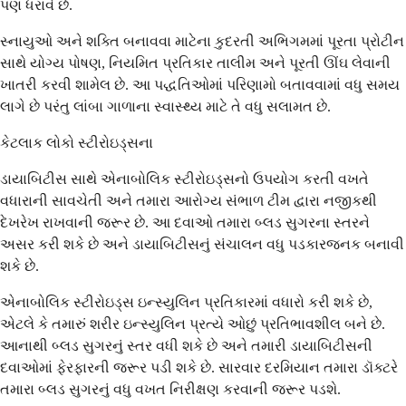
પણ ધરાવે છે.
સ્નાયુઓ અને શક્તિ બનાવવા માટેના કુદરતી અભિગમમાં પૂરતા પ્રોટીન
સાથે યોગ્ય પોષણ, નિયમિત પ્રતિકાર તાલીમ અને પૂરતી ઊંઘ લેવાની
ખાતરી કરવી શામેલ છે. આ પદ્ધતિઓમાં પરિણામો બતાવવામાં વધુ સમય
લાગે છે પરંતુ લાંબા ગાળાના સ્વાસ્થ્ય માટે તે વધુ સલામત છે.
કેટલાક લોકો સ્ટીરોઇડ્સના
ડાયાબિટીસ સાથે એનાબોલિક સ્ટીરોઇડ્સનો ઉપયોગ કરતી વખતે
વધારાની સાવચેતી અને તમારા આરોગ્ય સંભાળ ટીમ દ્વારા નજીકથી
દેખરેખ રાખવાની જરૂર છે. આ દવાઓ તમારા બ્લડ સુગરના સ્તરને
અસર કરી શકે છે અને ડાયાબિટીસનું સંચાલન વધુ પડકારજનક બનાવી
શકે છે.
એનાબોલિક સ્ટીરોઇડ્સ ઇન્સ્યુલિન પ્રતિકારમાં વધારો કરી શકે છે,
એટલે કે તમારું શરીર ઇન્સ્યુલિન પ્રત્યે ઓછું પ્રતિભાવશીલ બને છે.
આનાથી બ્લડ સુગરનું સ્તર વધી શકે છે અને તમારી ડાયાબિટીસની
દવાઓમાં ફેરફારની જરૂર પડી શકે છે. સારવાર દરમિયાન તમારા ડૉક્ટરે
તમારા બ્લડ સુગરનું વધુ વખત નિરીક્ષણ કરવાની જરૂર પડશે.