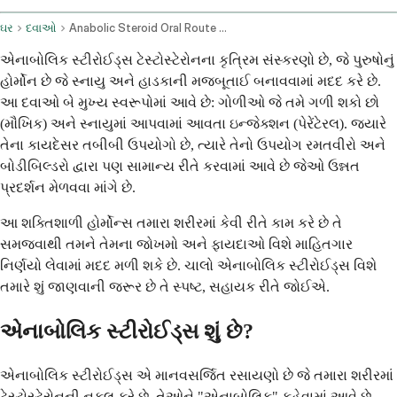
ઘર
દવાઓ
Anabolic Steroid Oral Route Parenteral Route
એનાબોલિક સ્ટીરોઈડ્સ ટેસ્ટોસ્ટેરોનના કૃત્રિમ સંસ્કરણો છે, જે પુરુષોનું
હોર્મોન છે જે સ્નાયુ અને હાડકાની મજબૂતાઈ બનાવવામાં મદદ કરે છે.
આ દવાઓ બે મુખ્ય સ્વરૂપોમાં આવે છે: ગોળીઓ જે તમે ગળી શકો છો
(મૌખિક) અને સ્નાયુમાં આપવામાં આવતા ઇન્જેક્શન (પેરેંટેરલ). જ્યારે
તેના કાયદેસર તબીબી ઉપયોગો છે, ત્યારે તેનો ઉપયોગ રમતવીરો અને
બોડીબિલ્ડરો દ્વારા પણ સામાન્ય રીતે કરવામાં આવે છે જેઓ ઉન્નત
પ્રદર્શન મેળવવા માંગે છે.
આ શક્તિશાળી હોર્મોન્સ તમારા શરીરમાં કેવી રીતે કામ કરે છે તે
સમજવાથી તમને તેમના જોખમો અને ફાયદાઓ વિશે માહિતગાર
નિર્ણયો લેવામાં મદદ મળી શકે છે. ચાલો એનાબોલિક સ્ટીરોઈડ્સ વિશે
તમારે શું જાણવાની જરૂર છે તે સ્પષ્ટ, સહાયક રીતે જોઈએ.
એનાબોલિક સ્ટીરોઈડ્સ શું છે?
એનાબોલિક સ્ટીરોઈડ્સ એ માનવસર્જિત રસાયણો છે જે તમારા શરીરમાં
ટેસ્ટોસ્ટેરોનની નકલ કરે છે. તેઓને "એનાબોલિક" કહેવામાં આવે છે