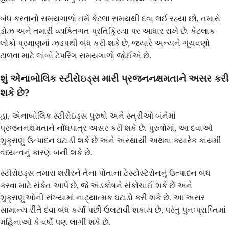
બંધ કરવાનો સમયગાળો તમે કેટલા સમયથી દવા લઈ રહ્યા છો, તમારો
ડોઝ અને તમારી વ્યક્તિગત પ્રતિક્રિયા પર આધાર રાખે છે. કેટલાક
લોકો પ્રમાણમાં ઝડપથી બંધ કરી શકે છે, જ્યારે અન્યને ગૂંચવણો
ટાળવા માટે લાંબો ટેપરિંગ સમયગાળો જોઈએ છે.
શું એનાબોલિક સ્ટીરોઇડ્સ મારી પ્રજનનક્ષમતાને અસર કરી
શકે છે?
હા, એનાબોલિક સ્ટીરોઇડ્સ પુરુષો અને સ્ત્રીઓ બંનેમાં
પ્રજનનક્ષમતાને નોંધપાત્ર અસર કરી શકે છે. પુરુષોમાં, આ દવાઓ
શુક્રાણુ ઉત્પાદન ઘટાડી શકે છે અને અસ્થાયી અથવા ક્યારેક કાયમી
વંધ્યત્વનું કારણ બની શકે છે.
સ્ટીરોઇડ્સ તમારા શરીરને તેના પોતાના ટેસ્ટોસ્ટેરોનનું ઉત્પાદન બંધ
કરવા માટે સંકેત આપે છે, જે અંડકોષને સંકોચાઈ શકે છે અને
શુક્રાણુઓની સંખ્યામાં નાટ્યાત્મક ઘટાડો કરી શકે છે. આ અસર
સામાન્ય રીતે દવા બંધ કર્યા પછી ઉલટાવી શકાય છે, પરંતુ પુનઃપ્રાપ્તિમાં
મહિનાઓ કે વર્ષો પણ લાગી શકે છે.