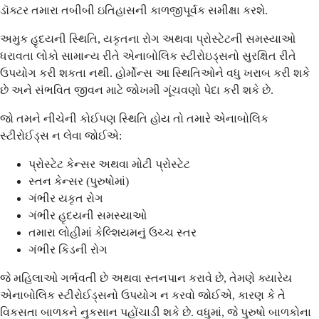
ડૉક્ટર તમારા તબીબી ઇતિહાસની કાળજીપૂર્વક સમીક્ષા કરશે.
અમુક હૃદયની સ્થિતિ, યકૃતના રોગ અથવા પ્રોસ્ટેટની સમસ્યાઓ
ધરાવતા લોકો સામાન્ય રીતે એનાબોલિક સ્ટીરોઇડ્સનો સુરક્ષિત રીતે
ઉપયોગ કરી શકતા નથી. હોર્મોન્સ આ સ્થિતિઓને વધુ ખરાબ કરી શકે
છે અને સંભવિત જીવન માટે જોખમી ગૂંચવણો પેદા કરી શકે છે.
જો તમને નીચેની કોઈપણ સ્થિતિ હોય તો તમારે એનાબોલિક
સ્ટીરોઈડ્સ ન લેવા જોઈએ:
પ્રોસ્ટેટ કેન્સર અથવા મોટી પ્રોસ્ટેટ
સ્તન કેન્સર (પુરુષોમાં)
ગંભીર યકૃત રોગ
ગંભીર હૃદયની સમસ્યાઓ
તમારા લોહીમાં કેલ્શિયમનું ઉચ્ચ સ્તર
ગંભીર કિડની રોગ
જે મહિલાઓ ગર્ભવતી છે અથવા સ્તનપાન કરાવે છે, તેમણે ક્યારેય
એનાબોલિક સ્ટીરોઈડ્સનો ઉપયોગ ન કરવો જોઈએ, કારણ કે તે
વિકસતા બાળકને નુકસાન પહોંચાડી શકે છે. વધુમાં, જે પુરુષો બાળકોના