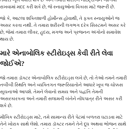
રાખવામાં મદદ કરી શકે છે, જે સ્નાયુઓના વિકાસ માટે જરૂરી છે.
જો કે, આટલા શક્તિશાળી હોર્મોન્સ હોવાથી, તે ફક્ત સ્નાયુઓને જ
અસર કરતા નથી. તે તમારા શરીરની લગભગ દરેક સિસ્ટમને અસર કરે
છે, જેમાં તમારા લીવર, હૃદય, મગજ અને પ્રજનન અંગોનો સમાવેશ
થાય છે.
મારે એનાબોલિક સ્ટીરોઇડ્સ કેવી રીતે લેવા
જોઈએ?
જો તમારા ડૉક્ટર એનાબોલિક સ્ટીરોઇડ્સ લખે છે, તો તેઓ તમને તમારી
તબીબી સ્થિતિ અને વ્યક્તિગત જરૂરિયાતોને આધારે ખૂબ જ ચોક્કસ
સૂચનાઓ આપશે. તેમને લેવાનો સમય અને પદ્ધતિ તેમની
અસરકારકતા અને તમારી સલામતી બંનેને નોંધપાત્ર રીતે અસર કરી
શકે છે.
મૌખિક સ્ટીરોઇડ્સ માટે, તમે સામાન્ય રીતે પેટમાં બળતરા ઘટાડવા માટે
તેને ખોરાક સાથે લેશો. તમારા ડૉક્ટર તમને તેને દૂધ અથવા ભોજન સાથે