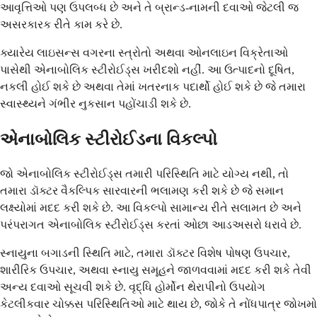
આવૃત્તિઓ પણ ઉપલબ્ધ છે અને તે બ્રાન્ડ-નામની દવાઓ જેટલી જ
અસરકારક રીતે કામ કરે છે.
ક્યારેય લાઇસન્સ વગરના સ્ત્રોતો અથવા ઓનલાઇન વિક્રેતાઓ
પાસેથી એનાબોલિક સ્ટીરોઈડ્સ ખરીદશો નહીં. આ ઉત્પાદનો દૂષિત,
નકલી હોઈ શકે છે અથવા તેમાં ખતરનાક પદાર્થો હોઈ શકે છે જે તમારા
સ્વાસ્થ્યને ગંભીર નુકસાન પહોંચાડી શકે છે.
એનાબોલિક સ્ટીરોઈડના વિકલ્પો
જો એનાબોલિક સ્ટીરોઈડ્સ તમારી પરિસ્થિતિ માટે યોગ્ય નથી, તો
તમારા ડૉક્ટર વૈકલ્પિક સારવારની ભલામણ કરી શકે છે જે સમાન
લક્ષ્યોમાં મદદ કરી શકે છે. આ વિકલ્પો સામાન્ય રીતે સલામત છે અને
પરંપરાગત એનાબોલિક સ્ટીરોઈડ્સ કરતાં ઓછા આડઅસરો ધરાવે છે.
સ્નાયુના બગાડની સ્થિતિ માટે, તમારા ડૉક્ટર વિશેષ પોષણ ઉપચાર,
શારીરિક ઉપચાર, અથવા સ્નાયુ સમૂહને જાળવવામાં મદદ કરી શકે તેવી
અન્ય દવાઓ સૂચવી શકે છે. વૃદ્ધિ હોર્મોન થેરાપીનો ઉપયોગ
કેટલીકવાર ચોક્કસ પરિસ્થિતિઓ માટે થાય છે, જોકે તે નોંધપાત્ર જોખમો