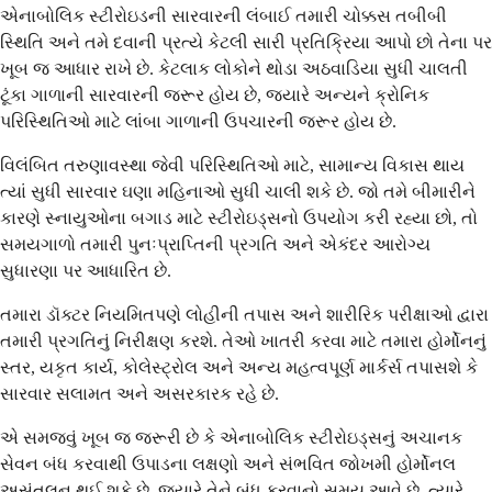
એનાબોલિક સ્ટીરોઇડની સારવારની લંબાઈ તમારી ચોક્કસ તબીબી
સ્થિતિ અને તમે દવાની પ્રત્યે કેટલી સારી પ્રતિક્રિયા આપો છો તેના પર
ખૂબ જ આધાર રાખે છે. કેટલાક લોકોને થોડા અઠવાડિયા સુધી ચાલતી
ટૂંકા ગાળાની સારવારની જરૂર હોય છે, જ્યારે અન્યને ક્રોનિક
પરિસ્થિતિઓ માટે લાંબા ગાળાની ઉપચારની જરૂર હોય છે.
વિલંબિત તરુણાવસ્થા જેવી પરિસ્થિતિઓ માટે, સામાન્ય વિકાસ થાય
ત્યાં સુધી સારવાર ઘણા મહિનાઓ સુધી ચાલી શકે છે. જો તમે બીમારીને
કારણે સ્નાયુઓના બગાડ માટે સ્ટીરોઇડ્સનો ઉપયોગ કરી રહ્યા છો, તો
સમયગાળો તમારી પુનઃપ્રાપ્તિની પ્રગતિ અને એકંદર આરોગ્ય
સુધારણા પર આધારિત છે.
તમારા ડૉક્ટર નિયમિતપણે લોહીની તપાસ અને શારીરિક પરીક્ષાઓ દ્વારા
તમારી પ્રગતિનું નિરીક્ષણ કરશે. તેઓ ખાતરી કરવા માટે તમારા હોર્મોનનું
સ્તર, યકૃત કાર્ય, કોલેસ્ટ્રોલ અને અન્ય મહત્વપૂર્ણ માર્કર્સ તપાસશે કે
સારવાર સલામત અને અસરકારક રહે છે.
એ સમજવું ખૂબ જ જરૂરી છે કે એનાબોલિક સ્ટીરોઇડ્સનું અચાનક
સેવન બંધ કરવાથી ઉપાડના લક્ષણો અને સંભવિત જોખમી હોર્મોનલ
અસંતુલન થઈ શકે છે. જ્યારે તેને બંધ કરવાનો સમય આવે છે, ત્યારે