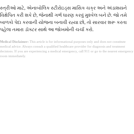
સ્ત્રીઓ માટે, એનાબોલિક સ્ટીરોઇડ્સ માસિક ચક્ર અને અંડાશયને
વિક્ષેપિત કરી શકે છે, જેનાથી ગર્ભ ધારણ કરવું મુશ્કેલ બને છે. જો તમે
બાળકો પેદા કરવાની યોજના બનાવી રહ્યા છો, તો સારવાર શરૂ કરતા
પહેલા તમારા ડૉક્ટર સાથે આ જોખમોની ચર્ચા કરો.
Medical Disclaimer:
This article is for informational purposes only and does not constitute
medical advice. Always consult a qualified healthcare provider for diagnosis and treatment
decisions. If you are experiencing a medical emergency, call 911 or go to the nearest emergency
room immediately.