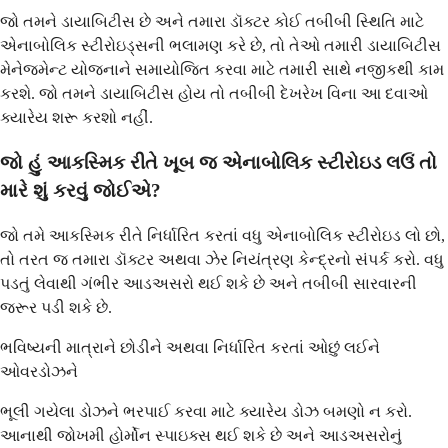
જો તમને ડાયાબિટીસ છે અને તમારા ડૉક્ટર કોઈ તબીબી સ્થિતિ માટે
એનાબોલિક સ્ટીરોઇડ્સની ભલામણ કરે છે, તો તેઓ તમારી ડાયાબિટીસ
મેનેજમેન્ટ યોજનાને સમાયોજિત કરવા માટે તમારી સાથે નજીકથી કામ
કરશે. જો તમને ડાયાબિટીસ હોય તો તબીબી દેખરેખ વિના આ દવાઓ
ક્યારેય શરૂ કરશો નહીં.
જો હું આકસ્મિક રીતે ખૂબ જ એનાબોલિક સ્ટીરોઇડ લઉં તો
મારે શું કરવું જોઈએ?
જો તમે આકસ્મિક રીતે નિર્ધારિત કરતાં વધુ એનાબોલિક સ્ટીરોઇડ લો છો,
તો તરત જ તમારા ડૉક્ટર અથવા ઝેર નિયંત્રણ કેન્દ્રનો સંપર્ક કરો. વધુ
પડતું લેવાથી ગંભીર આડઅસરો થઈ શકે છે અને તબીબી સારવારની
જરૂર પડી શકે છે.
ભવિષ્યની માત્રાને છોડીને અથવા નિર્ધારિત કરતાં ઓછું લઈને
ઓવરડોઝને
ભૂલી ગયેલા ડોઝને ભરપાઈ કરવા માટે ક્યારેય ડોઝ બમણો ન કરો.
આનાથી જોખમી હોર્મોન સ્પાઇક્સ થઈ શકે છે અને આડઅસરોનું