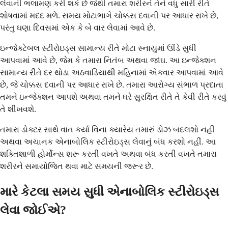
લેવાની ભલામણ કરી શકે છે જેથી તમારા શરીરને તેને વધુ સારી રીતે
શોષવામાં મદદ મળે. સમય મોટાભાગે ચોક્કસ દવાની પર આધાર રાખે છે,
પરંતુ ઘણા દિવસમાં એક કે બે વાર લેવામાં આવે છે.
ઇન્જેક્ટેબલ સ્ટીરોઇડ્સ સામાન્ય રીતે મોટા સ્નાયુમાં ઊંડે સુધી
આપવામાં આવે છે, જેમ કે તમારા નિતંબ અથવા જાંઘ. આ ઇન્જેક્શન
સામાન્ય રીતે દર થોડા અઠવાડિયાથી મહિનામાં એકવાર આપવામાં આવે
છે, જે ચોક્કસ દવાની પર આધાર રાખે છે. તમારા આરોગ્ય સંભાળ પ્રદાતા
તમને ઇન્જેક્શન આપશે અથવા તમને ઘરે સુરક્ષિત રીતે તે કેવી રીતે કરવું
તે શીખવશે.
તમારા ડોક્ટર સાથે વાત કર્યા વિના ક્યારેય તમારું ડોઝ બદલશો નહીં
અથવા અચાનક એનાબોલિક સ્ટીરોઇડ્સ લેવાનું બંધ કરશો નહીં. આ
શક્તિશાળી હોર્મોન્સ શરૂ કરતી વખતે અથવા બંધ કરતી વખતે તમારા
શરીરને સમાયોજિત થવા માટે સમયની જરૂર છે.
મારે કેટલા સમય સુધી એનાબોલિક સ્ટીરોઇડ્સ
લેવા જોઈએ?