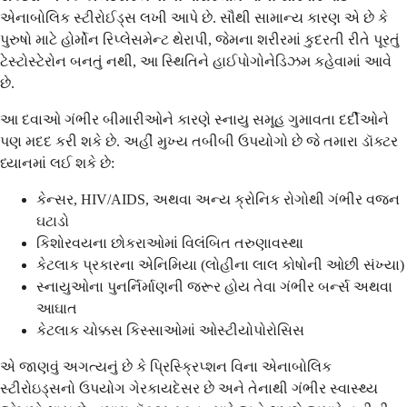
એનાબોલિક સ્ટીરોઈડ્સ લખી આપે છે. સૌથી સામાન્ય કારણ એ છે કે
પુરુષો માટે હોર્મોન રિપ્લેસમેન્ટ થેરાપી, જેમના શરીરમાં કુદરતી રીતે પૂરતું
ટેસ્ટોસ્ટેરોન બનતું નથી, આ સ્થિતિને હાઈપોગોનેડિઝમ કહેવામાં આવે
છે.
આ દવાઓ ગંભીર બીમારીઓને કારણે સ્નાયુ સમૂહ ગુમાવતા દર્દીઓને
પણ મદદ કરી શકે છે. અહીં મુખ્ય તબીબી ઉપયોગો છે જે તમારા ડૉક્ટર
ધ્યાનમાં લઈ શકે છે:
કેન્સર, HIV/AIDS, અથવા અન્ય ક્રોનિક રોગોથી ગંભીર વજન
ઘટાડો
કિશોરવયના છોકરાઓમાં વિલંબિત તરુણાવસ્થા
કેટલાક પ્રકારના એનિમિયા (લોહીના લાલ કોષોની ઓછી સંખ્યા)
સ્નાયુઓના પુનર્નિર્માણની જરૂર હોય તેવા ગંભીર બર્ન્સ અથવા
આઘાત
કેટલાક ચોક્કસ કિસ્સાઓમાં ઓસ્ટીયોપોરોસિસ
એ જાણવું અગત્યનું છે કે પ્રિસ્ક્રિપ્શન વિના એનાબોલિક
સ્ટીરોઇડ્સનો ઉપયોગ ગેરકાયદેસર છે અને તેનાથી ગંભીર સ્વાસ્થ્ય