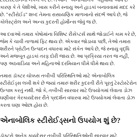
કારણ કે તે પેશીઓ, ખાસ કરીને સ્નાયુ અને હાડકાં બનાવવામાં મદદ કરે
છે. "સ્ટીરોઈડ" શબ્દ તેમના રાસાયણિક માળખાનો સંદર્ભ આપે છે, જે
કોલેસ્ટ્રોલ અને અન્ય કુદરતી હોર્મોન્સ જેવું જ છે.
આ દવાઓ તમારા કોષોમાંના વિશિષ્ટ રીસેપ્ટર્સ સાથે જોડાઈને કામ કરે છે,
જેમ કે ચાવી તાળામાં ફિટ થાય છે. એકવાર જોડાયા પછી, તેઓ તમારા
શરીરને પ્રોટીન ઉત્પાદન વધારવા માટે સંકેત આપે છે, જે સ્નાયુ વૃદ્ધિ
અને મજબૂત હાડકાં તરફ દોરી જાય છે. આ પ્રક્રિયા તરત જ નહીં,
પણ અઠવાડિયા અને મહિનાઓ દરમિયાન ધીમે ધીમે થાય છે.
તમારા ડૉક્ટર ચોક્કસ તબીબી પરિસ્થિતિઓ માટે એનાબોલિક
સ્ટીરોઈડ્સ લખી શકે છે જ્યાં તમારું શરીર કુદરતી રીતે પૂરતું ટેસ્ટોસ્ટેરોન
ઉત્પન્ન કરતું નથી. જો કે, તબીબી સારવાર માટે ઉપયોગમાં લેવાતા ડોઝ
ઘણીવાર ગેરકાયદેસર રીતે પ્રદર્શન વધારવા માટે ઉપયોગમાં લેવાતા ડોઝ
કરતા ઘણા ઓછા હોય છે.
એનાબોલિક સ્ટીરોઈડ્સનો ઉપયોગ શું છે?
ડૉક્ટરો અનેક કાયદેસર તબીબી પરિસ્થિતિઓની સારવાર માટે