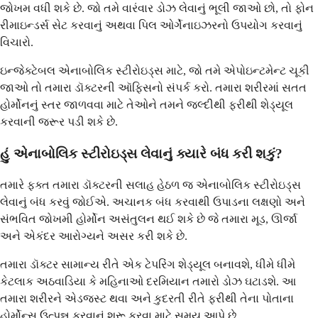
જોખમ વધી શકે છે. જો તમે વારંવાર ડોઝ લેવાનું ભૂલી જાઓ છો, તો ફોન
રીમાઇન્ડર્સ સેટ કરવાનું અથવા પિલ ઓર્ગેનાઇઝરનો ઉપયોગ કરવાનું
વિચારો.
ઇન્જેક્ટેબલ એનાબોલિક સ્ટીરોઇડ્સ માટે, જો તમે એપોઇન્ટમેન્ટ ચૂકી
જાઓ તો તમારા ડૉક્ટરની ઑફિસનો સંપર્ક કરો. તમારા શરીરમાં સતત
હોર્મોનનું સ્તર જાળવવા માટે તેઓને તમને જલ્દીથી ફરીથી શેડ્યૂલ
કરવાની જરૂર પડી શકે છે.
હું એનાબોલિક સ્ટીરોઇડ્સ લેવાનું ક્યારે બંધ કરી શકું?
તમારે ફક્ત તમારા ડૉક્ટરની સલાહ હેઠળ જ એનાબોલિક સ્ટીરોઇડ્સ
લેવાનું બંધ કરવું જોઈએ. અચાનક બંધ કરવાથી ઉપાડના લક્ષણો અને
સંભવિત જોખમી હોર્મોન અસંતુલન થઈ શકે છે જે તમારા મૂડ, ઊર્જા
અને એકંદર આરોગ્યને અસર કરી શકે છે.
તમારા ડૉક્ટર સામાન્ય રીતે એક ટેપરિંગ શેડ્યૂલ બનાવશે, ધીમે ધીમે
કેટલાક અઠવાડિયા કે મહિનાઓ દરમિયાન તમારો ડોઝ ઘટાડશે. આ
તમારા શરીરને એડજસ્ટ થવા અને કુદરતી રીતે ફરીથી તેના પોતાના
હોર્મોન્સ ઉત્પન્ન કરવાનું શરૂ કરવા માટે સમય આપે છે.