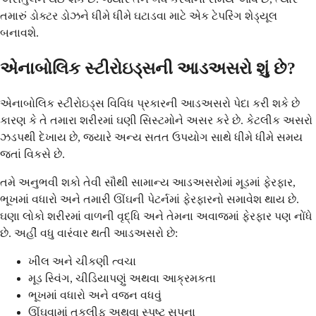
તમારું ડોક્ટર ડોઝને ધીમે ધીમે ઘટાડવા માટે એક ટેપરિંગ શેડ્યૂલ
બનાવશે.
એનાબોલિક સ્ટીરોઇડ્સની આડઅસરો શું છે?
એનાબોલિક સ્ટીરોઇડ્સ વિવિધ પ્રકારની આડઅસરો પેદા કરી શકે છે
કારણ કે તે તમારા શરીરમાં ઘણી સિસ્ટમોને અસર કરે છે. કેટલીક અસરો
ઝડપથી દેખાય છે, જ્યારે અન્ય સતત ઉપયોગ સાથે ધીમે ધીમે સમય
જતાં વિકસે છે.
તમે અનુભવી શકો તેવી સૌથી સામાન્ય આડઅસરોમાં મૂડમાં ફેરફાર,
ભૂખમાં વધારો અને તમારી ઊંઘની પેટર્નમાં ફેરફારનો સમાવેશ થાય છે.
ઘણા લોકો શરીરમાં વાળની વૃદ્ધિ અને તેમના અવાજમાં ફેરફાર પણ નોંધે
છે. અહીં વધુ વારંવાર થતી આડઅસરો છે:
ખીલ અને ચીકણી ત્વચા
મૂડ સ્વિંગ, ચીડિયાપણું અથવા આક્રમકતા
ભૂખમાં વધારો અને વજન વધવું
ઊંઘવામાં તકલીફ અથવા સ્પષ્ટ સપના