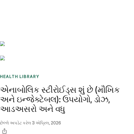
Benchmarks
Stories
FAQ
Sign up / Log in
HEALTH LIBRARY
એનાબોલિક સ્ટીરોઈડ્સ શું છે (મૌખિક
અને ઇન્જેક્ટેબલ): ઉપયોગો, ડોઝ,
આડઅસરો અને વધુ
છેલ્લે અપડેટ કરેલ
3 એપ્રિલ, 2026