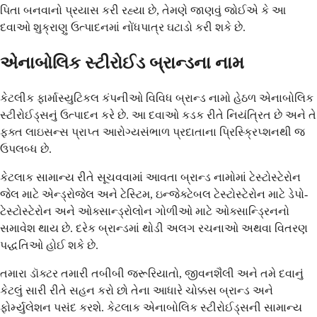
પિતા બનવાનો પ્રયાસ કરી રહ્યા છે, તેમણે જાણવું જોઈએ કે આ
દવાઓ શુક્રાણુ ઉત્પાદનમાં નોંધપાત્ર ઘટાડો કરી શકે છે.
એનાબોલિક સ્ટીરોઈડ બ્રાન્ડના નામ
કેટલીક ફાર્માસ્યુટિકલ કંપનીઓ વિવિધ બ્રાન્ડ નામો હેઠળ એનાબોલિક
સ્ટીરોઈડ્સનું ઉત્પાદન કરે છે. આ દવાઓ કડક રીતે નિયંત્રિત છે અને તે
ફક્ત લાઇસન્સ પ્રાપ્ત આરોગ્યસંભાળ પ્રદાતાના પ્રિસ્ક્રિપ્શનથી જ
ઉપલબ્ધ છે.
કેટલાક સામાન્ય રીતે સૂચવવામાં આવતા બ્રાન્ડ નામોમાં ટેસ્ટોસ્ટેરોન
જેલ માટે એન્ડ્રોજેલ અને ટેસ્ટિમ, ઇન્જેક્ટેબલ ટેસ્ટોસ્ટેરોન માટે ડેપો-
ટેસ્ટોસ્ટેરોન અને ઓક્સાન્ડ્રોલોન ગોળીઓ માટે ઓક્સાન્ડ્રિનનો
સમાવેશ થાય છે. દરેક બ્રાન્ડમાં થોડી અલગ રચનાઓ અથવા વિતરણ
પદ્ધતિઓ હોઈ શકે છે.
તમારા ડૉક્ટર તમારી તબીબી જરૂરિયાતો, જીવનશૈલી અને તમે દવાનું
કેટલું સારી રીતે સહન કરો છો તેના આધારે ચોક્કસ બ્રાન્ડ અને
ફોર્મ્યુલેશન પસંદ કરશે. કેટલાક એનાબોલિક સ્ટીરોઈડ્સની સામાન્ય