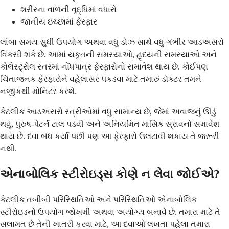
શરીરના વાળની વૃદ્ધિમાં વધારો
જાતીય ઇચ્છામાં ફેરફાર
લાંબા સમય સુધી ઉપયોગ અથવા વધુ ડોઝ સાથે વધુ ગંભીર આડઅસરો
વિકસી શકે છે. આમાં યકૃતની સમસ્યાઓ, હૃદયની સમસ્યાઓ અને
કોલેસ્ટ્રોલ સ્તરમાં નોંધપાત્ર ફેરફારોનો સમાવેશ થાય છે. કોઈપણ
ચિંતાજનક ફેરફારોને વહેલાસર પકડવા માટે તમારું ડૉક્ટર તમને
નજીકથી મોનિટર કરશે.
કેટલીક આડઅસરો સ્ત્રીઓમાં વધુ સામાન્ય છે, જેમાં અવાજનું ઊંડું
થવું, પુરુષ-પેટર્ન ટાલ પડવી અને અનિયમિત માસિક સ્રાવનો સમાવેશ
થાય છે. દવા બંધ કર્યા પછી પણ આ ફેરફારો ઉલટાવી શકાય તે જરૂરી
નથી.
એનાબોલિક સ્ટીરોઇડ્સ કોણે ન લેવા જોઈએ?
કેટલીક તબીબી પરિસ્થિતિઓ અને પરિસ્થિતિઓ એનાબોલિક
સ્ટીરોઇડનો ઉપયોગ જોખમી અથવા અયોગ્ય બનાવે છે. તમારા માટે તે
સલામત છે તેની ખાતરી કરવા માટે, આ દવાઓ લખતા પહેલા તમારા