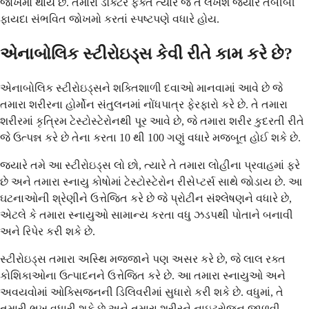
જોખમો થાય છે. તમારા ડૉક્ટર ફક્ત ત્યારે જ તે લખશે જ્યારે તબીબી
ફાયદા સંભવિત જોખમો કરતાં સ્પષ્ટપણે વધારે હોય.
એનાબોલિક સ્ટીરોઇડ્સ કેવી રીતે કામ કરે છે?
એનાબોલિક સ્ટીરોઇડ્સને શક્તિશાળી દવાઓ માનવામાં આવે છે જે
તમારા શરીરના હોર્મોન સંતુલનમાં નોંધપાત્ર ફેરફારો કરે છે. તે તમારા
શરીરમાં કૃત્રિમ ટેસ્ટોસ્ટેરોનથી પૂર આવે છે, જે તમારા શરીર કુદરતી રીતે
જે ઉત્પન્ન કરે છે તેના કરતા 10 થી 100 ગણું વધારે મજબૂત હોઈ શકે છે.
જ્યારે તમે આ સ્ટીરોઇડ્સ લો છો, ત્યારે તે તમારા લોહીના પ્રવાહમાં ફરે
છે અને તમારા સ્નાયુ કોષોમાં ટેસ્ટોસ્ટેરોન રીસેપ્ટર્સ સાથે જોડાય છે. આ
ઘટનાઓની શ્રેણીને ઉત્તેજિત કરે છે જે પ્રોટીન સંશ્લેષણને વધારે છે,
એટલે કે તમારા સ્નાયુઓ સામાન્ય કરતા વધુ ઝડપથી પોતાને બનાવી
અને રિપેર કરી શકે છે.
સ્ટીરોઇડ્સ તમારા અસ્થિ મજ્જાને પણ અસર કરે છે, જે લાલ રક્ત
કોશિકાઓના ઉત્પાદનને ઉત્તેજિત કરે છે. આ તમારા સ્નાયુઓ અને
અવયવોમાં ઓક્સિજનની ડિલિવરીમાં સુધારો કરી શકે છે. વધુમાં, તે
તમારી ભૂખ વધારી શકે છે અને તમારા શરીરને નાઇટ્રોજન જાળવી