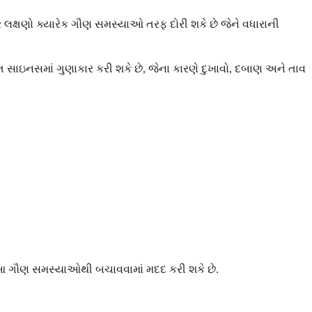
 લક્ષણો ક્યારેક ગૌણ સમસ્યાઓ તરફ દોરી શકે છે જેને વધારાની
 સાઇનસમાં ગુણાકાર કરી શકે છે, જેના કારણે દુખાવો, દબાણ અને તાવ
ને આ ગૌણ સમસ્યાઓથી બચાવવામાં મદદ કરી શકે છે.