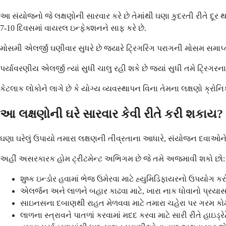
આ સંયોજનો જે લક્ષણોની સારવાર કરે છે તેમાંથી ઘણા કુદરતી રીતે દૂર
7-10 દિવસમાં વાયરલ ઇન્ફેક્શનને સાફ કરે છે.
મોસમી એલર્જી ઘણીવાર સુધરે છે જ્યારે ટ્રિગરિંગ પરાગની મોસમ સમ
પર્યાવરણીય એલર્જી ત્યાં સુધી ચાલુ રહી શકે છે જ્યાં સુધી તમે ટ્રિગરન
કેટલાક લોકોને લાગે છે કે યોગ્ય વ્યવસ્થાપન વિના તેમના લક્ષણો ક્
આ લક્ષણોની ઘરે સારવાર કેવી રીતે કરી શકાય?
ઘણા ઘરેલું ઉપાયો તમારા લક્ષણની તીવ્રતાના આધારે, સંયોજન દવાઓન
અહીં અસરકારક હોમ ટ્રીટમેન્ટ અભિગમ છે જે તમે અજમાવી શકો છો:
શુષ્ક ઇન્ડોર હવામાં ભેજ ઉમેરવા માટે હ્યુમિડિફાયરનો ઉપયોગ કર
એલર્જન અને લાળને બહાર કાઢવા માટે, ખારા નાક ધોવાનો પ્રયાસ
સાઇનસના દબાણથી રાહત મેળવવા માટે તમારા ચહેરા પર ગરમ કોમ્
લાળના સ્ત્રાવને પાતળાં કરવામાં મદદ કરવા માટે સારી રીતે હાઇડ્રે