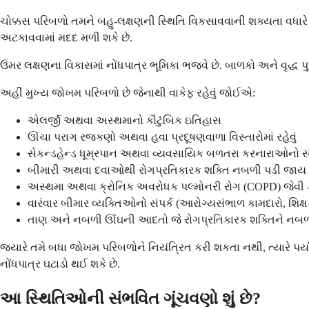
ચોક્કસ પરિબળો તમને બહુ-લક્ષણની સ્થિતિ વિકસાવવાની શક્યતા વધાર
અટકાવવામાં મદદ મળી શકે છે.
ઉંમર લક્ષણના વિકાસમાં નોંધપાત્ર ભૂમિકા ભજવે છે. બાળકો અને વૃદ્ધ
અહીં મુખ્ય જોખમ પરિબળો છે જેનાથી વાકેફ રહેવું જોઈએ:
એલર્જી અથવા અસ્થમાનો કૌટુંબિક ઇતિહાસ
ઊંચા પરાગ રજકણો અથવા હવા પ્રદૂષણવાળા વિસ્તારોમાં રહેવું
સેકન્ડહેન્ડ ધૂમ્રપાન અથવા વ્યવસાયિક બળતરા કરનારાઓનો સં
બીમારી અથવા દવાઓથી રોગપ્રતિકારક શક્તિ નબળી પડી જાય 
અસ્થમા અથવા ક્રોનિક અવરોધક પલ્મોનરી રોગ (COPD) જેવી 
વારંવાર બીમાર વ્યક્તિઓનો સંપર્ક (આરોગ્યસંભાળ કામદારો, શિક્ષ
તાણ અને નબળી ઊંઘની આદતો જે રોગપ્રતિકારક શક્તિને નબળી 
જ્યારે તમે બધા જોખમ પરિબળોને નિયંત્રિત કરી શકતા નથી, ત્યારે પ
નોંધપાત્ર ઘટાડો થઈ શકે છે.
આ સ્થિતિઓની સંભવિત ગૂંચવણો શું છે?