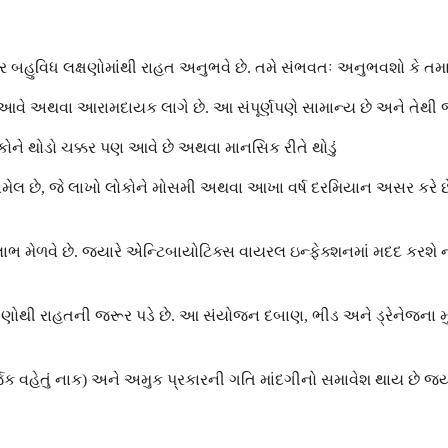
ધ લક્ષણોમાંથી રાહત અનુભવે છે. તમે સંભવતઃ અનુભવશો કે તમારું ભરે
ઘ આવે અથવા આરામદાયક લાગે છે. આ સંપૂર્ણપણે સામાન્ય છે અને તેથી જ
લોકોને થોડો ચક્કર પણ આવે છે અથવા માનસિક રીતે થોડું
શામેલ છે, જે લાખો લોકોને મોસમી અથવા આખા વર્ષ દરમિયાન અસર કરે
ેળવે છે. જ્યારે એન્ટિબાયોટિક્સ વાયરલ ઇન્ફેક્શનમાં મદદ કરશે નહીં
ક્ષણોથી રાહતની જરૂર પડે છે. આ સંયોજન દબાણ, ભીડ અને ડ્રેનેજના 
 વહેતું નાક) અને અમુક પ્રકારની ગતિ માંદગીનો સમાવેશ થાય છે જ્ય