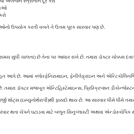
ા એલર્જન સ્ત્રોતોને દૂર કરો
 જાઓ
કરો
વાઓનો ઉપયોગ કરતી વખતે તે ઉત્તમ પૂરક સારવાર પણ છે.
ાંબા સમય સુધી ચાલતા) છે તેના પર આધાર રાખે છે. તમારા ડૉક્ટર ચોક્ક
ત આપે છે. આમાં ક્લોરફેનિરામાઇન, ફેનીલેફ્રાઇન અને એન્ટિકોલિનર્
. તમારા ડૉક્ટર મજબૂત એન્ટિહિસ્ટેમાઇન્સ, પ્રિસ્ક્રિપ્શન ડીકોન્જેસ્ટ
જી શોટ્સ (ઇમ્યુનોથેરાપી)થી ફાયદો થાય છે. આ સારવાર ધીમે ધીમે તમાર
ારંવાર થતા ચેપને ઘટાડવા માટે બલૂન સિનુપ્લાસ્ટી અથવા એન્ડોસ્કોપિ