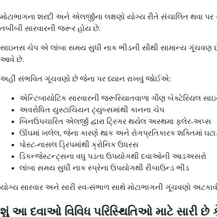
મોટાભાગના શરદી અને એલર્જીના લક્ષણો યોગ્ય રીતે સંચાલિત થવા પર 
તબીબી સારવારની જરૂર હોય છે.
સાઇનસ ચેપ એ લાંબા સમય સુધી નાક ભીડની સૌથી સામાન્ય ગૂંચવણ છે. જ
આવે છે.
અહીં સંભવિત ગૂંચવણો છે જેના પર ધ્યાન રાખવું જોઈએ:
એન્ટિબાયોટિક સારવારની જરૂરિયાતવાળા ગૌણ બેક્ટેરિયલ સા
અવરોધિત યુસ્ટાચિયન ટ્યુબ્સમાંથી કાનના ચેપ
બિનઉપચારિત એલર્જી દ્વારા ટ્રિગર થયેલ અસ્થમા ફ્લેર-અપ્સ
ઊંઘમાં ખલેલ, જેના કારણે થાક અને રોગપ્રતિકારક શક્તિમાં ઘટા
પોસ્ટ-નાસલ ડ્રિપમાંથી ક્રોનિક ઉધરસ
ડિકન્જેસ્ટન્ટ્સના વધુ પડતા ઉપયોગથી દવાઓની આડઅસરો
લાંબા સમય સુધી નાક સ્પ્રેના ઉપયોગથી રીબાઉન્ડ ભીડ
યોગ્ય સારવાર અને સારી સ્વ-સંભાળ સાથે મોટાભાગની ગૂંચવણો અટકાવી 
શું આ દવાઓ વિવિધ પરિસ્થિતિઓ માટે સારી છે 