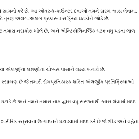
 સામનો કરે છે. આ ઓવર-ધ-કાઉન્ટર દવાઓ તમને સરળ શ્વાસ લેવામાં,
 માટે ત્રણ અલગ-અલગ પ્રકારના સક્રિય ઘટકોને જોડે છે.
ટ તમારા નસકોરા ખોલે છે, અને એન્ટિકોલિનર્જિક ઘટક વધુ પડતા લાળ
એલર્જીના લક્ષણોના ચોક્કસ પાસાને લક્ષ્ય બનાવે છે.
ન એ રસાયણ છે જે તમારી રોગપ્રતિકારક શક્તિ એલર્જીક પ્રતિક્રિયાઓ
ટાડે છે અને તમને તમારા નાક દ્વારા વધુ સરળતાથી શ્વાસ લેવામાં મદદ
ારીરિક સ્ત્રાવના ઉત્પાદનને ઘટાડવામાં મદદ કરે છે જે ભીડ અને વહેતા