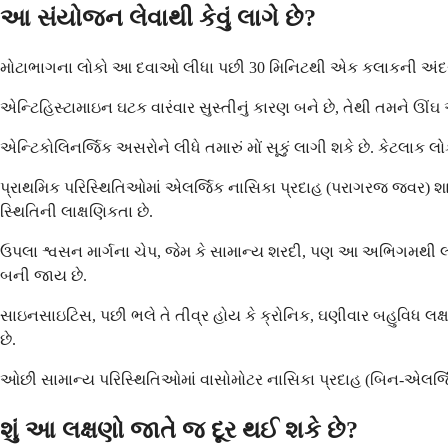
આ સંયોજન લેવાથી કેવું લાગે છે?
મોટાભાગના લોકો આ દવાઓ લીધા પછી 30 મિનિટથી એક કલાકની અંદર બહુવિ
એન્ટિહિસ્ટામાઇન ઘટક વારંવાર સુસ્તીનું કારણ બને છે, તેથી તમને ઊં
એન્ટિકોલિનર્જિક અસરોને લીધે તમારું મોં સૂકું લાગી શકે છે. કેટલાક 
પ્રાથમિક પરિસ્થિતિઓમાં એલર્જિક નાસિકા પ્રદાહ (પરાગરજ જ્વર) 
સ્થિતિની લાક્ષણિકતા છે.
ઉપલા શ્વસન માર્ગના ચેપ, જેમ કે સામાન્ય શરદી, પણ આ અભિગમથી લાભ મ
બની જાય છે.
સાઇનસાઇટિસ, પછી ભલે તે તીવ્ર હોય કે ક્રોનિક, ઘણીવાર બહુવિધ લ
છે.
ઓછી સામાન્ય પરિસ્થિતિઓમાં વાસોમોટર નાસિકા પ્રદાહ (બિન-એલર્જિક
શું આ લક્ષણો જાતે જ દૂર થઈ શકે છે?