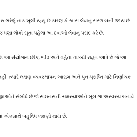
લું નાક ખુલી રહ્યું છે કારણ કે શ્વાસ લેવાનું સરળ બની જાય છે.
 ઘણા લોકો સૂતા પહેલા આ દવાઓ લેવાનું પસંદ કરે છે.
 છે. આ સંયોજન છીંક, ભીડ અને વહેતા નાકથી રાહત આપે છે જે આ
, ત્યારે લક્ષણ વ્યવસ્થાપન આરામ અને પુનઃપ્રાપ્તિ માટે નિર્ણાયક
મુદ્દાઓને સંબોધે છે જે સાઇનસની સમસ્યાઓને ખૂબ જ અસ્વસ્થ બનાવે
ાં એકસાથે બહુવિધ લક્ષણો થાય છે.