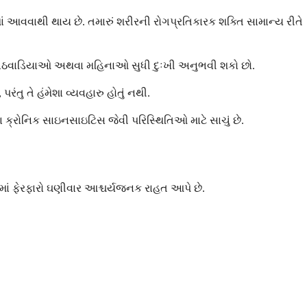
ાં આવવાથી થાય છે. તમારું શરીરની રોગપ્રતિકારક શક્તિ સામાન્ય રીતે
તમે અઠવાડિયાઓ અથવા મહિનાઓ સુધી દુઃખી અનુભવી શકો છો.
રંતુ તે હંમેશા વ્યવહારુ હોતું નથી.
 ક્રોનિક સાઇનસાઇટિસ જેવી પરિસ્થિતિઓ માટે સાચું છે.
ાં ફેરફારો ઘણીવાર આશ્ચર્યજનક રાહત આપે છે.