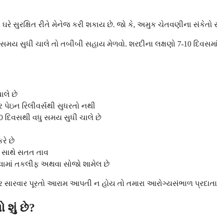
સુરક્ષિત રીતે મેનેજ કરી શકાય છે. જો કે, અમુક ચેતવણીના સંકેતો સૂ
ુ સમય સુધી ચાલે તો તબીબી સહાય મેળવો. શરદીના લક્ષણો 7-10 દિવસમા
ાલે છે
ર પેઇન રિલીવર્સથી સુધરતો નથી
10 દિવસથી વધુ સમય સુધી ચાલે છે
રે છે
ાવ સાથે સતત તાવ
લેવામાં તકલીફ અથવા સોજો શામેલ છે
 સારવાર પૂરતો આરામ આપતી ન હોય તો તમારા આરોગ્યસંભાળ પ્રદાતાનો
શું છે?