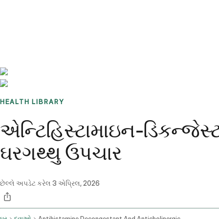
Benchmarks
Stories
FAQ
Sign up / Log in
HEALTH LIBRARY
એન્ટિહિસ્ટામાઇન-ડિકન્જેસ્ટ
ઘરગથ્થુ ઉપચાર
છેલ્લે અપડેટ કરેલ
3 એપ્રિલ, 2026
ઘર
દવાઓ
Antihistamine Decongestant And Anticholinergic Combination Oral Route