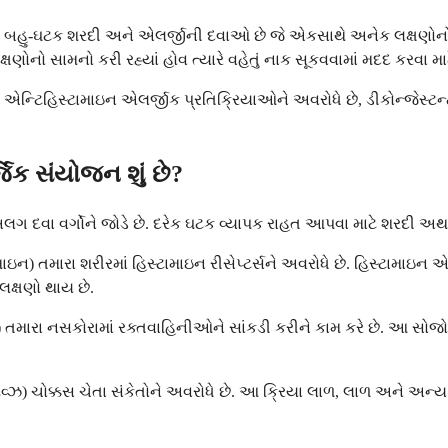
એ બહુ-ઘટક શરદી અને એલર્જીની દવાઓ છે જે એકસાથે અનેક લક્ષણોનો
ષણોનો સામનો કરી રહ્યાં હોવ ત્યારે વહેતું નાક સૂકવવામાં મદદ કરવા
્ટિહિસ્ટામાઇન એલર્જીક પ્રતિક્રિયાઓને અવરોધે છે, ડીકોન્જેસ્ટન્
જિક સંયોજન શું છે?
 દવા વર્ગોને જોડે છે. દરેક ઘટક વ્યાપક રાહત આપવા માટે શરદી અથવા 
ાઇન) તમારા શરીરમાં હિસ્ટામાઇન રીસેપ્ટર્સને અવરોધે છે. હિસ્ટામાઇ
લક્ષણો થાય છે.
) તમારા નસકોરામાં રક્તવાહિનીઓને સાંકડી કરીને કામ કરે છે. આ સોજો ઘ
્ઝ) ચોક્કસ ચેતા સંકેતોને અવરોધે છે. આ ક્રિયા લાળ, લાળ અને અન્ય શ