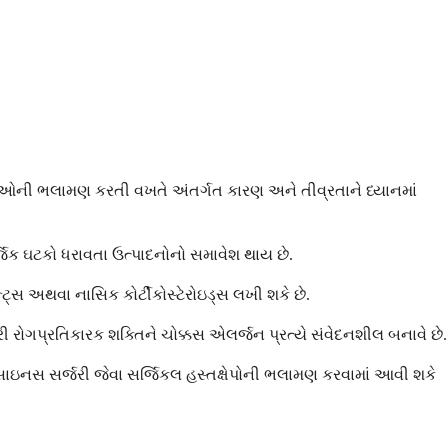
સ દવાઓની ભલામણ કરતી વખતે અંતર્ગત કારણ અને તીવ્રતાને ધ્યાનમાં
જિક ઘટકો ધરાવતા ઉત્પાદનોનો સમાવેશ થાય છે.
ન્ટ્સ અથવા નાસિક કોર્ટીકોસ્ટેરોઇડ્સ લખી શકે છે.
ી રોગપ્રતિકારક શક્તિને ચોક્કસ એલર્જન પ્રત્યે સંવેદનશીલ બનાવે છે.
ક સાઇનસ સર્જરી જેવા સર્જિકલ હસ્તક્ષેપોની ભલામણ કરવામાં આવી શકે