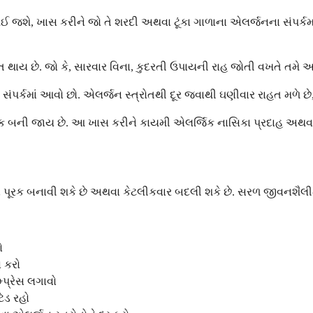
 થઈ જશે, ખાસ કરીને જો તે શરદી અથવા ટૂંકા ગાળાના એલર્જનના સંપર્કમ
ાપ્ત થાય છે. જો કે, સારવાર વિના, કુદરતી ઉપાયની રાહ જોતી વખતે 
ા સંપર્કમાં આવો છો. એલર્જન સ્ત્રોતથી દૂર જવાથી ઘણીવાર રાહત મળે છે, પ
રોનિક બની જાય છે. આ ખાસ કરીને કાયમી એલર્જિક નાસિકા પ્રદાહ અથવા
ે પૂરક બનાવી શકે છે અથવા કેટલીકવાર બદલી શકે છે. સરળ જીવનશૈલીમ
ો
 કરો
પ્રેસ લગાવો
ટેડ રહો