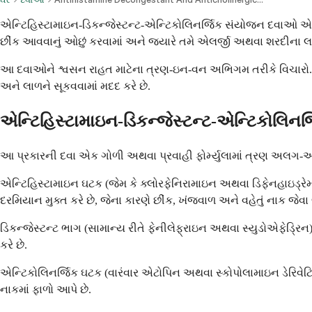
એન્ટિહિસ્ટામાઇન-ડિકન્જેસ્ટન્ટ-એન્ટિકોલિનર્જિક સંયોજન દવાઓ 
છીંક આવવાનું ઓછું કરવામાં અને જ્યારે તમે એલર્જી અથવા શરદીના લક્
આ દવાઓને શ્વસન રાહત માટેના ત્રણ-ઇન-વન અભિગમ તરીકે વિચારો. એન
અને લાળને સૂકવવામાં મદદ કરે છે.
એન્ટિહિસ્ટામાઇન-ડિકન્જેસ્ટન્ટ-એન્ટિકોલિનર્
આ પ્રકારની દવા એક ગોળી અથવા પ્રવાહી ફોર્મ્યુલામાં ત્રણ અલગ-અલગ
એન્ટિહિસ્ટામાઇન ઘટક (જેમ કે ક્લોરફેનિરામાઇન અથવા ડિફેનહાઇડ્રેમ
દરમિયાન મુક્ત કરે છે, જેના કારણે છીંક, ખંજવાળ અને વહેતું નાક જેવા 
ડિકન્જેસ્ટન્ટ ભાગ (સામાન્ય રીતે ફેનીલેફ્રાઇન અથવા સ્યુડોએફેડ્રિન
કરે છે.
એન્ટિકોલિનર્જિક ઘટક (વારંવાર એટોપિન અથવા સ્કોપોલામાઇન ડેરિવેટિવ
નાકમાં ફાળો આપે છે.