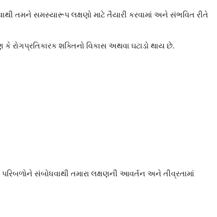
 તમને સમસ્યારૂપ લક્ષણો માટે તૈયારી કરવામાં અને સંભવિત રીતે
ારણ કે રોગપ્રતિકારક શક્તિનો વિકાસ અથવા ઘટાડો થાય છે.
ા પરિબળોને સંબોધવાથી તમારા લક્ષણની આવર્તન અને તીવ્રતામાં