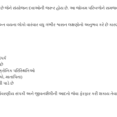
ે છે જેને સંયોજન દવાઓની જરૂર હોય છે. આ જોખમ પરિબળોને સમજવાથી
 પુખ્ત વયના લોકો વારંવાર વધુ ગંભીર શ્વસન લક્ષણોનો અનુભવ કરે છે ક
પર્ક
છે
ક્રોનિક પરિસ્થિતિઓ
કો, માતાપિતા)
પાડે છે
ર્યાવરણીય સંપર્કો અને જીવનશૈલીની આદતો જેવા ફેરફાર કરી શકાય તેવ