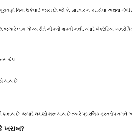
ગૂંચવણો વિના ઉકેલાઈ જાય છે. જો કે, સારવાર ન કરાયેલા અથવા ગંભીર
્યારે લાળ યોગ્ય રીતે નીકળી શકતી નથી, ત્યારે બેક્ટેરિયા અવરોધિત
ઇનસ ચેપ
ડો થાય છે
શકાય છે. જ્યારે લક્ષણો શરૂ થાય છે ત્યારે પ્રારંભિક હસ્તક્ષેપ તમ
કે ખરાબ?