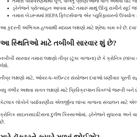
તમારા પર્યાવરણમાંથી ધૂળ, પાલતુ પ્રાણીઓના વાળ અથવા ઘાટ જેવ
ડ્રેનેજને પ્રોત્સાહન આપવા માટે તમારું માથું ઊંચું રાખીને સૂઈ
તમારા બેડરૂમમાં HEPA ફિલ્ટર્સવાળા એર પ્યુરિફાયરનો ઉપયોગ 
આ કુદરતી અભિગમ હળવાથી મધ્યમ લક્ષણો માટે શ્રેષ્ઠ કામ કરે છે. દ
આ સ્થિતિઓ માટે તબીબી સારવાર શું છે?
તબીબી સારવાર તમારા લક્ષણો તીવ્ર (ટૂંકા ગાળાના) છે કે ક્રોનિક (લ
લેશે.
તીવ્ર લક્ષણો માટે, ઓવર-ધ-કાઉન્ટર સંયોજન દવાઓ ઘણીવાર પૂરતી રાહ
વધુ ગંભીર અથવા સતત લક્ષણો માટે પ્રિસ્ક્રિપ્શન વિકલ્પો જરૂરી બને છે
કેટલાક લોકોને પર્યાવરણીય એલર્જીના લાંબા ગાળાના સંચાલન માટે એલર્
ક્રોનિક સાઇનસાઇટિસના દુર્લભ કિસ્સાઓમાં, ડ્રેનેજને સુધારવા અને વ
છે.