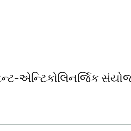
ન્ટ-એન્ટિકોલિનર્જિક સંયોજન