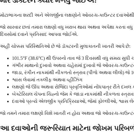
મારે ડૉક્ટરને ક્યારે મળવું જોઈએ?
મોટાભાગના શરદી અને એલર્જીના લક્ષણોને ઓવર-ધ-કાઉન્ટર દવાઓથી ઘરે 
જો સારવાર છતાં તમારા લક્ષણો વધુ ખરાબ થાય અથવા અપેક્ષા કરતા વધ
દિવસોમાં દવાને પ્રતિસાદ આપવા જોઈએ.
અહીં ચોક્કસ પરિસ્થિતિઓ છે જે ડૉક્ટરની મુલાકાતની ખાતરી આપે છે:
101.5°F (38.6°C) થી ઉપરનો તાવ જે 3 દિવસથી વધુ સમય સુધી ચ
ગંભીર માથાનો દુખાવો અથવા ચહેરામાં દુખાવો જે ઓવર-ધ-કાઉન્ટ
જાડા, રંગીન નાકમાંથી નીકળતો સ્ત્રાવ (પીળો અથવા લીલો) જે 
શ્વાસ લેવામાં તકલીફ અથવા વ્હીઝિંગ
લક્ષણો જે ઊંઘ અથવા રોજિંદા પ્રવૃત્તિઓમાં નોંધપાત્ર રીતે દખલ ક
બેક્ટેરિયલ ચેપના ચિહ્નો જેમ કે જાડા નાકમાંથી નીકળતા સ્ત્ર
દવાઓ પ્રત્યે એલર્જીક પ્રતિક્રિયાઓ, જેમાં ફોલ્લીઓ, શ્વાસ 
જો તમને તમારા લક્ષણો વિશે ખાતરી ન હોય અથવા જો ઓવર-ધ-કાઉન્ટર
આ દવાઓની જરૂરિયાત માટેના જોખમ પરિબળો 