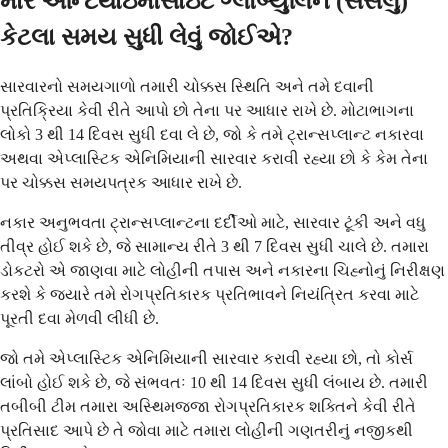
મારે એન્ટિથાઇમોસાઇટ ગ્લોબ્યુલિન (સસલું)
કેટલા સમય સુધી લેવું જોઈએ?
સારવારનો સમયગાળો તમારી ચોક્કસ સ્થિતિ અને તમે દવાની
પ્રતિક્રિયા કેવી રીતે આપો છો તેના પર આધાર રાખે છે. મોટાભાગના
લોકો 3 થી 14 દિવસ સુધી દવા લે છે, જો કે તમે ટ્રાન્સપ્લાન્ટ નકારવા
અથવા એપ્લાસ્ટિક એનિમિયાની સારવાર કરાવી રહ્યા છો કે કેમ તેના
પર ચોક્કસ સમયપત્રક આધાર રાખે છે.
નકાર અનુભવતા ટ્રાન્સપ્લાન્ટના દર્દીઓ માટે, સારવાર ટૂંકી અને વધુ
તીવ્ર હોઈ શકે છે, જે સામાન્ય રીતે 3 થી 7 દિવસ સુધી ચાલે છે. તમારા
ડોકટરો એ જાણવા માટે લોહીની તપાસ અને નકારના ચિહ્નોનું નિરીક્ષણ
કરશે કે જ્યારે તમે રોગપ્રતિકારક પ્રતિભાવને નિયંત્રિત કરવા માટે
પૂરતી દવા મેળવી લીધી છે.
જો તમે એપ્લાસ્ટિક એનિમિયાની સારવાર કરાવી રહ્યા છો, તો કોર્સ
લાંબો હોઈ શકે છે, જે સંભવતઃ 10 થી 14 દિવસ સુધી લંબાય છે. તમારી
તબીબી ટીમ તમારા અસ્થિમજ્જા રોગપ્રતિકારક શક્તિને કેવી રીતે
પ્રતિસાદ આપે છે તે જોવા માટે તમારા લોહીની ગણતરીનું નજીકથી