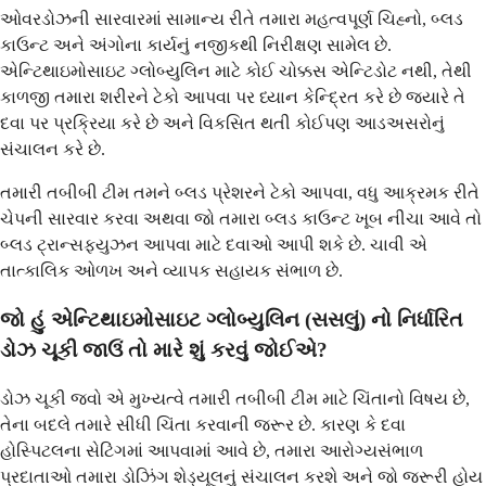
ઓવરડોઝની સારવારમાં સામાન્ય રીતે તમારા મહત્વપૂર્ણ ચિહ્નો, બ્લડ
કાઉન્ટ અને અંગોના કાર્યનું નજીકથી નિરીક્ષણ સામેલ છે.
એન્ટિથાઇમોસાઇટ ગ્લોબ્યુલિન માટે કોઈ ચોક્કસ એન્ટિડોટ નથી, તેથી
કાળજી તમારા શરીરને ટેકો આપવા પર ધ્યાન કેન્દ્રિત કરે છે જ્યારે તે
દવા પર પ્રક્રિયા કરે છે અને વિકસિત થતી કોઈપણ આડઅસરોનું
સંચાલન કરે છે.
તમારી તબીબી ટીમ તમને બ્લડ પ્રેશરને ટેકો આપવા, વધુ આક્રમક રીતે
ચેપની સારવાર કરવા અથવા જો તમારા બ્લડ કાઉન્ટ ખૂબ નીચા આવે તો
બ્લડ ટ્રાન્સફ્યુઝન આપવા માટે દવાઓ આપી શકે છે. ચાવી એ
તાત્કાલિક ઓળખ અને વ્યાપક સહાયક સંભાળ છે.
જો હું એન્ટિથાઇમોસાઇટ ગ્લોબ્યુલિન (સસલું) નો નિર્ધારિત
ડોઝ ચૂકી જાઉં તો મારે શું કરવું જોઈએ?
ડોઝ ચૂકી જવો એ મુખ્યત્વે તમારી તબીબી ટીમ માટે ચિંતાનો વિષય છે,
તેના બદલે તમારે સીધી ચિંતા કરવાની જરૂર છે. કારણ કે દવા
હોસ્પિટલના સેટિંગમાં આપવામાં આવે છે, તમારા આરોગ્યસંભાળ
પ્રદાતાઓ તમારા ડોઝિંગ શેડ્યૂલનું સંચાલન કરશે અને જો જરૂરી હોય