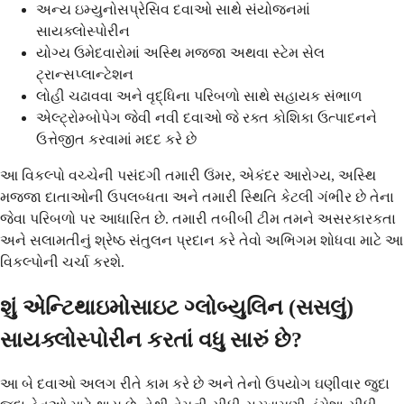
અન્ય ઇમ્યુનોસપ્રેસિવ દવાઓ સાથે સંયોજનમાં
સાયક્લોસ્પોરીન
યોગ્ય ઉમેદવારોમાં અસ્થિ મજ્જા અથવા સ્ટેમ સેલ
ટ્રાન્સપ્લાન્ટેશન
લોહી ચઢાવવા અને વૃદ્ધિના પરિબળો સાથે સહાયક સંભાળ
એલ્ટ્રોમ્બોપેગ જેવી નવી દવાઓ જે રક્ત કોશિકા ઉત્પાદનને
ઉત્તેજીત કરવામાં મદદ કરે છે
આ વિકલ્પો વચ્ચેની પસંદગી તમારી ઉંમર, એકંદર આરોગ્ય, અસ્થિ
મજ્જા દાતાઓની ઉપલબ્ધતા અને તમારી સ્થિતિ કેટલી ગંભીર છે તેના
જેવા પરિબળો પર આધારિત છે. તમારી તબીબી ટીમ તમને અસરકારકતા
અને સલામતીનું શ્રેષ્ઠ સંતુલન પ્રદાન કરે તેવો અભિગમ શોધવા માટે આ
વિકલ્પોની ચર્ચા કરશે.
શું એન્ટિથાઇમોસાઇટ ગ્લોબ્યુલિન (સસલું)
સાયક્લોસ્પોરીન કરતાં વધુ સારું છે?
આ બે દવાઓ અલગ રીતે કામ કરે છે અને તેનો ઉપયોગ ઘણીવાર જુદા