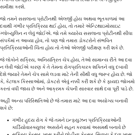
સમીક્ષા કરશે.
જો તમને સસલાના પ્રોટીનથી એલર્જી હોય અથવા ભૂતકાળમાં આ
દવાથી ગંભીર પ્રતિક્રિયા થઈ હોય, તો તમારે એન્ટિથાઇમોસાઇટ
ગ્લોબ્યુલિન ન લેવું જોઈએ. જો તમે ક્યારેય સસલાના પ્રોટીનથી સીધા
સંપર્કમાં ન આવ્યા હોવ, તો પણ જો તમારા ડોકટરોને સંભવિત
પ્રતિક્રિયાઓની ચિંતા હોય તો તેઓ એલર્જી પરીક્ષણ કરી શકે છે.
જે લોકોને સક્રિય, અનિયંત્રિત ચેપ હોય, તેઓ સામાન્ય રીતે આ દવા
ન લેવી જોઈએ કારણ કે તે તેમના રોગપ્રતિકારક શક્તિને વધુ દબાવી
દેશે જ્યારે તેમને ચેપ સામે લડવા માટે તેની સૌથી વધુ જરૂર હોય છે. જો
કે, કેટલાક કિસ્સાઓમાં, ડોકટરો એવું નક્કી કરી શકે છે કે ફાયદા જોખમો
કરતાં વધી જાય છે અને આક્રમક ચેપની સારવાર સાથે દવા પૂરી પાડે છે.
અહીં અન્ય પરિસ્થિતિઓ છે જે તમારા માટે આ દવા અયોગ્ય બનાવી
શકે છે:
ગંભીર હૃદય રોગ કે જે તમને ઇન્ફ્યુઝન પ્રતિક્રિયાઓની
કાર્ડિયોવાસ્ક્યુલર અસરોને સહન કરવામાં અસમર્થ બનાવે છે
સક્રિય કેન્સર, ખાસ કરીને લોહીના કેન્સર, સિવાય કે દવા ખાસ