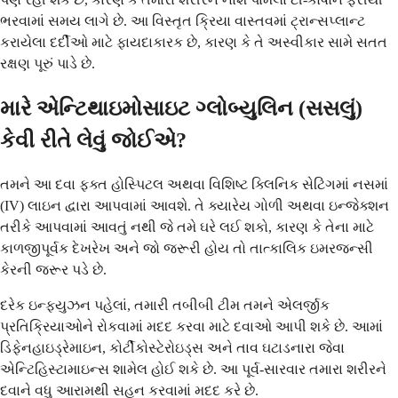
ભરવામાં સમય લાગે છે. આ વિસ્તૃત ક્રિયા વાસ્તવમાં ટ્રાન્સપ્લાન્ટ
કરાયેલા દર્દીઓ માટે ફાયદાકારક છે, કારણ કે તે અસ્વીકાર સામે સતત
રક્ષણ પૂરું પાડે છે.
મારે એન્ટિથાઇમોસાઇટ ગ્લોબ્યુલિન (સસલું)
કેવી રીતે લેવું જોઈએ?
તમને આ દવા ફક્ત હોસ્પિટલ અથવા વિશિષ્ટ ક્લિનિક સેટિંગમાં નસમાં
(IV) લાઇન દ્વારા આપવામાં આવશે. તે ક્યારેય ગોળી અથવા ઇન્જેક્શન
તરીકે આપવામાં આવતું નથી જે તમે ઘરે લઈ શકો, કારણ કે તેના માટે
કાળજીપૂર્વક દેખરેખ અને જો જરૂરી હોય તો તાત્કાલિક ઇમરજન્સી
કેરની જરૂર પડે છે.
દરેક ઇન્ફ્યુઝન પહેલાં, તમારી તબીબી ટીમ તમને એલર્જીક
પ્રતિક્રિયાઓને રોકવામાં મદદ કરવા માટે દવાઓ આપી શકે છે. આમાં
ડિફેનહાઇડ્રેમાઇન, કોર્ટીકોસ્ટેરોઇડ્સ અને તાવ ઘટાડનારા જેવા
એન્ટિહિસ્ટામાઇન્સ શામેલ હોઈ શકે છે. આ પૂર્વ-સારવાર તમારા શરીરને
દવાને વધુ આરામથી સહન કરવામાં મદદ કરે છે.