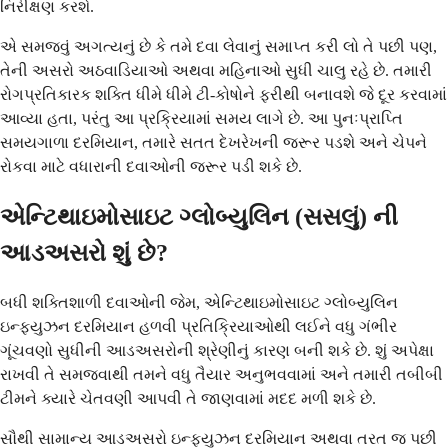
નિરીક્ષણ કરશે.
એ સમજવું અગત્યનું છે કે તમે દવા લેવાનું સમાપ્ત કરી લો તે પછી પણ,
તેની અસરો અઠવાડિયાઓ અથવા મહિનાઓ સુધી ચાલુ રહે છે. તમારી
રોગપ્રતિકારક શક્તિ ધીમે ધીમે ટી-કોષોને ફરીથી બનાવશે જે દૂર કરવામાં
આવ્યા હતા, પરંતુ આ પ્રક્રિયામાં સમય લાગે છે. આ પુનઃપ્રાપ્તિ
સમયગાળા દરમિયાન, તમારે સતત દેખરેખની જરૂર પડશે અને ચેપને
રોકવા માટે વધારાની દવાઓની જરૂર પડી શકે છે.
એન્ટિથાઇમોસાઇટ ગ્લોબ્યુલિન (સસલું) ની
આડઅસરો શું છે?
બધી શક્તિશાળી દવાઓની જેમ, એન્ટિથાઇમોસાઇટ ગ્લોબ્યુલિન
ઇન્ફ્યુઝન દરમિયાન હળવી પ્રતિક્રિયાઓથી લઈને વધુ ગંભીર
ગૂંચવણો સુધીની આડઅસરોની શ્રેણીનું કારણ બની શકે છે. શું અપેક્ષા
રાખવી તે સમજવાથી તમને વધુ તૈયાર અનુભવવામાં અને તમારી તબીબી
ટીમને ક્યારે ચેતવણી આપવી તે જાણવામાં મદદ મળી શકે છે.
સૌથી સામાન્ય આડઅસરો ઇન્ફ્યુઝન દરમિયાન અથવા તરત જ પછી