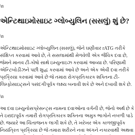
\n
એન્ટિથાઇમોસાઇટ ગ્લોબ્યુલિન (સસલું) શું છે?
\n
એન્ટિથાઇમોસાઇટ ગ્લોબ્યુલિન (સસલું), જેને ઘણીવાર rATG તરીકે
સંક્ષિપ્ત કરવામાં આવે છે, તે સસલામાંથી મેળવેલી એક જૈવિક દવા છે,
જેમને માનવ ટી-કોષો સાથે ઇમ્યુનાઇઝ કરવામાં આવ્યા છે. પરિણામી
એન્ટિબોડીઝને પછી શુદ્ધ કરવામાં આવે છે અને એક એવી દવા તરીકે
પ્રક્રિયા કરવામાં આવે છે જે તમારા રોગપ્રતિકારક શક્તિના ટી-
લિમ્ફોસાઇટ્સને પસંદગીપૂર્વક લક્ષ્ય બનાવી શકે છે અને દબાવી શકે છે.
\n
આ દવા ઇમ્યુનોસપ્રેસન્ટ્સ નામના દવાઓના વર્ગની છે, જેનો અર્થ છે કે
તે ઇરાદાપૂર્વક તમારી રોગપ્રતિકારક શક્તિના અમુક ભાગોને નબળી પાડે
છે. જ્યારે આ ચિંતાજનક લાગી શકે છે, તે ખરેખર એક કાળજીપૂર્વક
નિયંત્રિત પ્રક્રિયા છે જે તમારા શરીરને નવા અંગને નકારવાથી અથવા