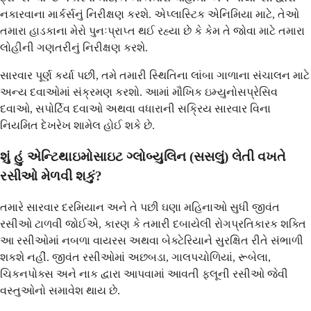
નકારવાના માર્કર્સનું નિરીક્ષણ કરશે. એપ્લાસ્ટિક એનિમિયા માટે, તેઓ
તમારા હાડકાના મેરો પુનઃપ્રાપ્ત થઈ રહ્યા છે કે કેમ તે જોવા માટે તમારા
લોહીની ગણતરીનું નિરીક્ષણ કરશે.
સારવાર પૂર્ણ કર્યા પછી, તમે તમારી સ્થિતિના લાંબા ગાળાના સંચાલન માટે
અન્ય દવાઓમાં સંક્રમણ કરશો. આમાં મૌખિક ઇમ્યુનોસપ્રેસિવ
દવાઓ, સપોર્ટિવ દવાઓ અથવા વધારાની સક્રિય સારવાર વિના
નિયમિત દેખરેખ શામેલ હોઈ શકે છે.
શું હું એન્ટિથાઇમોસાઇટ ગ્લોબ્યુલિન (સસલું) લેતી વખતે
રસીઓ મેળવી શકું?
તમારે સારવાર દરમિયાન અને તે પછી ઘણા મહિનાઓ સુધી જીવંત
રસીઓ ટાળવી જોઈએ, કારણ કે તમારી દબાયેલી રોગપ્રતિકારક શક્તિ
આ રસીઓમાં નબળા વાયરસ અથવા બેક્ટેરિયાને સુરક્ષિત રીતે સંભાળી
શકશે નહીં. જીવંત રસીઓમાં અછબડા, ગાલપચોળિયાં, રૂબેલા,
ચિકનપોક્સ અને નાક દ્વારા આપવામાં આવતી ફ્લૂની રસીઓ જેવી
વસ્તુઓનો સમાવેશ થાય છે.