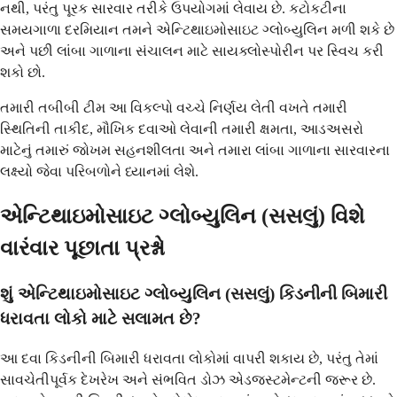
નથી, પરંતુ પૂરક સારવાર તરીકે ઉપયોગમાં લેવાય છે. કટોકટીના
સમયગાળા દરમિયાન તમને એન્ટિથાઇમોસાઇટ ગ્લોબ્યુલિન મળી શકે છે
અને પછી લાંબા ગાળાના સંચાલન માટે સાયક્લોસ્પોરીન પર સ્વિચ કરી
શકો છો.
તમારી તબીબી ટીમ આ વિકલ્પો વચ્ચે નિર્ણય લેતી વખતે તમારી
સ્થિતિની તાકીદ, મૌખિક દવાઓ લેવાની તમારી ક્ષમતા, આડઅસરો
માટેનું તમારું જોખમ સહનશીલતા અને તમારા લાંબા ગાળાના સારવારના
લક્ષ્યો જેવા પરિબળોને ધ્યાનમાં લેશે.
એન્ટિથાઇમોસાઇટ ગ્લોબ્યુલિન (સસલું) વિશે
વારંવાર પૂછાતા પ્રશ્નો
શું એન્ટિથાઇમોસાઇટ ગ્લોબ્યુલિન (સસલું) કિડનીની બિમારી
ધરાવતા લોકો માટે સલામત છે?
આ દવા કિડનીની બિમારી ધરાવતા લોકોમાં વાપરી શકાય છે, પરંતુ તેમાં
સાવચેતીપૂર્વક દેખરેખ અને સંભવિત ડોઝ એડજસ્ટમેન્ટની જરૂર છે.