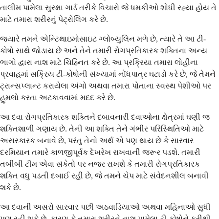
તાલીમ પામેલા સુરક્ષા ગાર્ડ તરીકે વિચારો જે ધમકીઓ શોધી રહ્યા હોય તે
માટે તમારા શરીરનું પેટ્રોલિંગ કરે છે.
જ્યારે તમને એન્ટિથાઇમોસાઇટ ગ્લોબ્યુલિન મળે છે, ત્યારે તે આ ટી-
કોષો સાથે જોડાય છે અને તેને તમારી રોગપ્રતિકારક શક્તિના અન્ય
ભાગો દ્વારા નાશ માટે ચિહ્નિત કરે છે. આ પ્રક્રિયા તમારા લોહીના
પ્રવાહમાં સક્રિય ટી-કોષોની સંખ્યામાં નોંધપાત્ર ઘટાડો કરે છે, જે તેમને
ટ્રાન્સપ્લાન્ટ કરાયેલા અંગો અથવા તમારા પોતાના સ્વસ્થ પેશીઓ પર
હુમલો કરતા અટકાવવામાં મદદ કરે છે.
આ દવા રોગપ્રતિકારક શક્તિને દબાવનારી દવાઓના ક્ષેત્રમાં ઘણી જ
શક્તિશાળી ગણાય છે. તેની આ શક્તિ તેને ગંભીર પરિસ્થિતિઓ માટે
અસરકારક બનાવે છે, પરંતુ તેનો અર્થ એ પણ થાય છે કે સારવાર
દરમિયાન તમારે કાળજીપૂર્વક દેખરેખ રાખવાની જરૂર પડશે. તમારી
તબીબી ટીમ એવા સંકેતો પર નજર રાખશે કે તમારી રોગપ્રતિકારક
શક્તિ વધુ પડતી દબાઈ રહી છે, જે તમને ચેપ માટે સંવેદનશીલ બનાવી
શકે છે.
આ દવાની અસરો સારવાર પછી અઠવાડિયાઓ અથવા મહિનાઓ સુધી
પણ રહી શકે છે, કારણ કે તમારા શરીરને નાશ પામેલા ટી-કોષોને ફરીથી