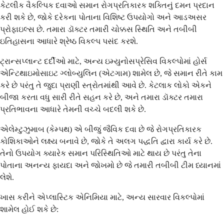
કેટલીક વૈકલ્પિક દવાઓ સમાન રોગપ્રતિકારક શક્તિનું દમન પ્રદાન
કરી શકે છે, જોકે દરેકના પોતાના વિશિષ્ટ ઉપયોગો અને આડઅસર
પ્રોફાઇલ્સ છે. તમારા ડૉક્ટર તમારી ચોક્કસ સ્થિતિ અને તબીબી
ઇતિહાસના આધારે શ્રેષ્ઠ વિકલ્પ પસંદ કરશે.
ટ્રાન્સપ્લાન્ટ દર્દીઓ માટે, અન્ય ઇમ્યુનોસપ્રેસિવ વિકલ્પોમાં હોર્સ
એન્ટિથાઇમોસાઇટ ગ્લોબ્યુલિન (એટગામ) શામેલ છે, જે સમાન રીતે કામ
કરે છે પરંતુ તે જુદા પ્રાણી સ્ત્રોતમાંથી આવે છે. કેટલાક લોકો એકને
બીજા કરતા વધુ સારી રીતે સહન કરે છે, અને તમારા ડૉક્ટર તમારા
પ્રતિભાવના આધારે તેમની વચ્ચે બદલી શકે છે.
એલેમ્ટુઝુમાબ (કેમ્પથ) એ બીજું જૈવિક દવા છે જે રોગપ્રતિકારક
કોશિકાઓને લક્ષ્ય બનાવે છે, જોકે તે અલગ પદ્ધતિ દ્વારા કાર્ય કરે છે.
તેનો ઉપયોગ ક્યારેક સમાન પરિસ્થિતિઓ માટે થાય છે પરંતુ તેના
પોતાના અનન્ય ફાયદા અને જોખમો છે જે તમારી તબીબી ટીમ ધ્યાનમાં
લેશે.
ખાસ કરીને એપ્લાસ્ટિક એનિમિયા માટે, અન્ય સારવાર વિકલ્પોમાં
શામેલ હોઈ શકે છે: