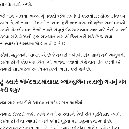
તો ગોઠવણો કરશે.
જો તાવ અથવા અન્ય ગૂંચવણો જેવા તબીબી કારણોસર ડોઝમાં વિલંબ
થાય છે, તો તમારા ડોકટરો સારવાર ફરી શરૂ કરવાનો શ્રેષ્ઠ સમય નક્કી
કરશે. કેટલીકવાર તેઓ તમને સંપૂર્ણ ઉપચારાત્મક લાભ મળે તેની ખાતરી
કરવા માટે ડોઝની કુલ સંખ્યાને સમાયોજિત કરી શકે છે અથવા
સારવારનો સમયગાળો લંબાવી શકે છે.
સૌથી મહત્વની બાબત એ છે કે તમારી તબીબી ટીમ સાથે તમે અનુભવી
રહ્યા છો તે કોઈપણ ચિંતાઓ અથવા લક્ષણો વિશે વાતચીત કરવી જે
તમારી સારવારના સમયપત્રકને અસર કરી શકે છે.
હું ક્યારે એન્ટિથાઇમોસાઇટ ગ્લોબ્યુલિન (સસલું) લેવાનું બંધ
કરી શકું?
તમે સામાન્ય રીતે આ દવાને પરંપરાગત અર્થમાં
તમારા ડોક્ટરો નક્કી કરશે કે તમે સારવારને કેવી રીતે પ્રતિસાદ આપી
રહ્યા છો તેના આધારે તમને ક્યારે પૂરતા પ્રમાણમાં દવા મળી છે.
ટ્રાન્સપ્લાન્ટ નકારવા માટે, તેઓ તમારા લોહીમાં અને બાયોપ્સી દ્વારા