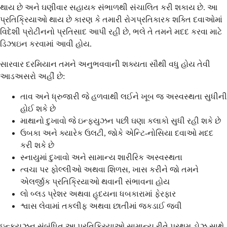
થાય છે અને ઘણીવાર સહાયક સંભાળથી સંચાલિત કરી શકાય છે. આ
પ્રતિક્રિયાઓ થાય છે કારણ કે તમારી રોગપ્રતિકારક શક્તિ દવાઓમાં
વિદેશી પ્રોટીનનો પ્રતિસાદ આપી રહી છે, ભલે તે તમને મદદ કરવા માટે
ડિઝાઇન કરવામાં આવી હોય.
સારવાર દરમિયાન તમને અનુભવવાની શક્યતા સૌથી વધુ હોય તેવી
આડઅસરો અહીં છે:
તાવ અને ધ્રુજારી જે હળવાથી લઈને ખૂબ જ અસ્વસ્થતા સુધીની
હોઈ શકે છે
માથાનો દુખાવો જે ઇન્ફ્યુઝન પછી ઘણા કલાકો સુધી રહી શકે છે
ઉબકા અને ક્યારેક ઉલટી, જોકે એન્ટિ-નોસિયા દવાઓ મદદ
કરી શકે છે
સ્નાયુમાં દુખાવો અને સામાન્ય શારીરિક અસ્વસ્થતા
ત્વચા પર ફોલ્લીઓ અથવા શિળસ, ખાસ કરીને જો તમને
એલર્જીક પ્રતિક્રિયાઓ થવાની સંભાવના હોય
લો બ્લડ પ્રેશર અથવા હૃદયના ધબકારામાં ફેરફાર
શ્વાસ લેવામાં તકલીફ અથવા છાતીમાં જકડાઈ જવી
ઇન્ફ્યુઝન સંબંધિત આ પ્રતિક્રિયાઓ સામાન્ય રીતે પ્રથમ ડોઝ સાથે