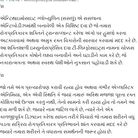
\n
એન્ટિથાઇમોસાઇટ ગ્લોબ્યુલિન (સસલું) એ સસલાના
એન્ટિબોડીઝમાંથી બનાવેલી એક વિશિષ્ટ દવા છે જે તમારા
રોગપ્રતિકારક શક્તિને ટ્રાન્સપ્લાન્ટ કરેલા અંગો પર હુમલો કરતા
અટકાવવામાં અથવા અમુક રક્ત વિકારોની સારવાર કરવામાં મદદ કરે છે.
આ શક્તિશાળી ઇમ્યુનોસપ્રેસિવ દવા ટી-લિમ્ફોસાઇટ્સ નામના ચોક્કસ
રોગપ્રતિકારક કોષોને લક્ષ્ય બનાવીને અને ઘટાડીને કામ કરે છે, જે
નકારાત્મકતા અથવા સ્વસ્થ પેશીઓને નુકસાન પહોંચાડી શકે છે.
\n
જો તમે અંગ પ્રત્યારોપણ કરાવી રહ્યા હોવ અથવા ગંભીર એપ્લાસ્ટિક
એનિમિયા, એક એવી સ્થિતિ કે જ્યાં તમારું અસ્થિ મજ્જા પૂરતા રક્ત
કોશિકાઓ ઉત્પન્ન કરતું નથી, તેનો સામનો કરી રહ્યા હોવ તો તમને આ
દવા મળી શકે છે. જ્યારે નામ જટિલ લાગે છે, ત્યારે તેને એક
કાળજીપૂર્વક ડિઝાઇન કરેલા સાધન તરીકે વિચારો જે તમારા શરીરને વધુ
પડતા સક્રિય રોગપ્રતિકારક પ્રતિભાવને શાંત કરવામાં મદદ કરે છે
જ્યારે તમારા શરીરને તે વધારાના સમર્થનની જરૂર હોય છે.