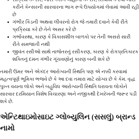
કરીને કેન્સરની સારવારના ભાગ રૂપે ઉપયોગમાં લેવામાં આવી રહી
છે
ગંભીર કિડની અથવા લીવરનો રોગ જે તમારી દવાને કેવી રીતે
પ્રક્રિયા કરે છે તેને અસર કરે છે
ગર્ભાવસ્થા, કારણ કે વિકાસશીલ બાળકો પર તેની અસરો સારી
રીતે સમજાતી નથી
જીવંત રસીઓ સાથે તાજેતરનું રસીકરણ, કારણ કે રોગપ્રતિકારક
શક્તિનું દમન ગંભીર ગૂંચવણોનું કારણ બની શકે છે
તમારી ઉંમર અને એકંદર આરોગ્યની સ્થિતિ પણ એ નક્કી કરવામાં
મહત્વપૂર્ણ ભૂમિકા ભજવે છે કે આ દવા તમારા માટે યોગ્ય છે કે કેમ. વૃદ્ધ
પુખ્ત વયના લોકો અને બહુવિધ આરોગ્યની સ્થિતિ ધરાવતા લોકોને
સારવાર દરમિયાન વિશેષ વિચારણા અને નજીકથી દેખરેખની જરૂર પડી
શકે છે.
એન્ટિથાઇમોસાઇટ ગ્લોબ્યુલિન (સસલું) બ્રાન્ડ
નામો