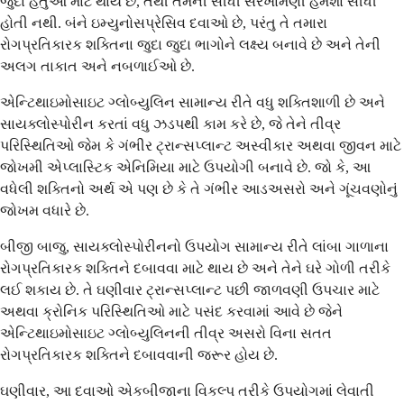
જુદા હેતુઓ માટે થાય છે, તેથી તેમની સીધી સરખામણી હંમેશા સીધી
હોતી નથી. બંને ઇમ્યુનોસપ્રેસિવ દવાઓ છે, પરંતુ તે તમારા
રોગપ્રતિકારક શક્તિના જુદા જુદા ભાગોને લક્ષ્ય બનાવે છે અને તેની
અલગ તાકાત અને નબળાઈઓ છે.
એન્ટિથાઇમોસાઇટ ગ્લોબ્યુલિન સામાન્ય રીતે વધુ શક્તિશાળી છે અને
સાયક્લોસ્પોરીન કરતાં વધુ ઝડપથી કામ કરે છે, જે તેને તીવ્ર
પરિસ્થિતિઓ જેમ કે ગંભીર ટ્રાન્સપ્લાન્ટ અસ્વીકાર અથવા જીવન માટે
જોખમી એપ્લાસ્ટિક એનિમિયા માટે ઉપયોગી બનાવે છે. જો કે, આ
વધેલી શક્તિનો અર્થ એ પણ છે કે તે ગંભીર આડઅસરો અને ગૂંચવણોનું
જોખમ વધારે છે.
બીજી બાજુ, સાયક્લોસ્પોરીનનો ઉપયોગ સામાન્ય રીતે લાંબા ગાળાના
રોગપ્રતિકારક શક્તિને દબાવવા માટે થાય છે અને તેને ઘરે ગોળી તરીકે
લઈ શકાય છે. તે ઘણીવાર ટ્રાન્સપ્લાન્ટ પછી જાળવણી ઉપચાર માટે
અથવા ક્રોનિક પરિસ્થિતિઓ માટે પસંદ કરવામાં આવે છે જેને
એન્ટિથાઇમોસાઇટ ગ્લોબ્યુલિનની તીવ્ર અસરો વિના સતત
રોગપ્રતિકારક શક્તિને દબાવવાની જરૂર હોય છે.
ઘણીવાર, આ દવાઓ એકબીજાના વિકલ્પ તરીકે ઉપયોગમાં લેવાતી