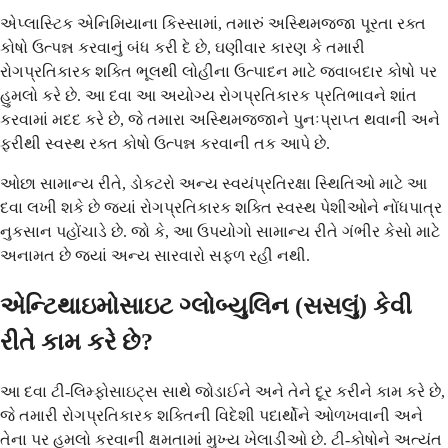
એપ્લાસ્ટિક એનિમિયાના કિસ્સામાં, તમારું અસ્થિમજ્જા પૂરતા રક્ત
કોષો ઉત્પન્ન કરવાનું બંધ કરી દે છે, ઘણીવાર કારણ કે તમારી
રોગપ્રતિકારક શક્તિ ભૂલથી લોહીના ઉત્પાદન માટે જવાબદાર કોષો પર
હુમલો કરે છે. આ દવા આ અયોગ્ય રોગપ્રતિકારક પ્રતિભાવને શાંત
કરવામાં મદદ કરે છે, જે તમારા અસ્થિમજ્જાને પુનઃપ્રાપ્ત થવાની અને
ફરીથી સ્વસ્થ રક્ત કોષો ઉત્પન્ન કરવાની તક આપે છે.
ઓછા સામાન્ય રીતે, ડોકટરો અન્ય સ્વયંપ્રતિરક્ષા સ્થિતિઓ માટે આ
દવા લખી શકે છે જ્યાં રોગપ્રતિકારક શક્તિ સ્વસ્થ પેશીઓને નોંધપાત્ર
નુકસાન પહોંચાડે છે. જો કે, આ ઉપયોગો સામાન્ય રીતે ગંભીર કેસો માટે
અનામત છે જ્યાં અન્ય સારવારો સફળ રહી નથી.
એન્ટિથાઇમોસાઇટ ગ્લોબ્યુલિન (સસલું) કેવી
રીતે કામ કરે છે?
આ દવા ટી-લિમ્ફોસાઇટ્સ સાથે જોડાઈને અને તેને દૂર કરીને કામ કરે છે,
જે તમારી રોગપ્રતિકારક શક્તિની વિદેશી પદાર્થોને ઓળખવાની અને
તેના પર હુમલો કરવાની ક્ષમતામાં મુખ્ય ખેલાડીઓ છે. ટી-કોષોને અત્યંત