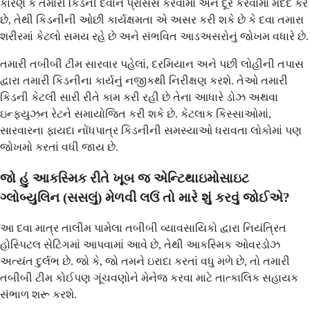
કારણ કે તમારી કિડની દવાને પ્રોસેસ કરવામાં અને દૂર કરવામાં મદદ કરે
છે, તેથી કિડનીની ઓછી કાર્યક્ષમતા એ અસર કરી શકે છે કે દવા તમારા
શરીરમાં કેટલો સમય રહે છે અને સંભવિત આડઅસરોનું જોખમ વધારે છે.
તમારી તબીબી ટીમ સારવાર પહેલાં, દરમિયાન અને પછી લોહીની તપાસ
દ્વારા તમારી કિડનીના કાર્યનું નજીકથી નિરીક્ષણ કરશે. તેઓ તમારી
કિડની કેટલી સારી રીતે કામ કરી રહી છે તેના આધારે ડોઝ અથવા
ઇન્ફ્યુઝન રેટને સમાયોજિત કરી શકે છે. કેટલાક કિસ્સાઓમાં,
સારવારના ફાયદા નોંધપાત્ર કિડનીની સમસ્યાઓ ધરાવતા લોકોમાં પણ
જોખમો કરતાં વધી જાય છે.
જો હું આકસ્મિક રીતે ખૂબ જ એન્ટિથાઇમોસાઇટ
ગ્લોબ્યુલિન (સસલું) મેળવી લઉં તો મારે શું કરવું જોઈએ?
આ દવા માત્ર તાલીમ પામેલા તબીબી વ્યાવસાયિકો દ્વારા નિયંત્રિત
હોસ્પિટલ સેટિંગમાં આપવામાં આવે છે, તેથી આકસ્મિક ઓવરડોઝ
અત્યંત દુર્લભ છે. જો કે, જો તમને ઇરાદા કરતાં વધુ મળે છે, તો તમારી
તબીબી ટીમ કોઈપણ ગૂંચવણોને મેનેજ કરવા માટે તાત્કાલિક સહાયક
સંભાળ શરૂ કરશે.