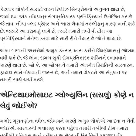
કેટલાક લોકોને સાયટોકાઇન રિલીઝ સિન્ડ્રોમનો અનુભવ થાય છે,
જ્યાં દવા એક નોંધપાત્ર રોગપ્રતિકારક પ્રતિક્રિયાને ઉત્તેજિત કરે છે
જે તાવ, નીચા બ્લડ પ્રેશર અને શ્વાસ લેવામાં તકલીફનું કારણ બની શકે
છે. જ્યારે આ ડરામણું લાગે છે, ત્યારે તમારી તબીબી ટીમ આ
પ્રતિક્રિયાને મેનેજ કરવા માટે સારી રીતે તૈયાર છે જો તે થાય છે.
લાંબા ગાળાની અસરોમાં અમુક કેન્સર, ખાસ કરીને લિમ્ફોમાસનું જોખમ
વધી શકે છે, જે લાંબા સમય સુધી રોગપ્રતિકારક શક્તિને દબાવવાને
કારણે થાય છે. જો કે, આ જોખમને તમારી અંતર્ગત સ્થિતિની સારવારના
ફાયદા સામે તોલવાની જરૂર છે, અને તમારા ડોકટરો આ સંતુલન પર
તમારી સાથે ચર્ચા કરશે.
એન્ટિથાઇમોસાઇટ ગ્લોબ્યુલિન (સસલું) કોણે ન
લેવું જોઈએ?
ગંભીર ગૂંચવણોના વધેલા જોખમને કારણે અમુક લોકોએ આ દવા ન લેવી
જોઈએ. સારવારની ભલામણ કરતા પહેલા તમારી તબીબી ટીમ તમારા
તબીબી ઇતિહાસ અને વર્તમાન આરોગ્યની સ્થિતિની કાળજીપૂર્વક