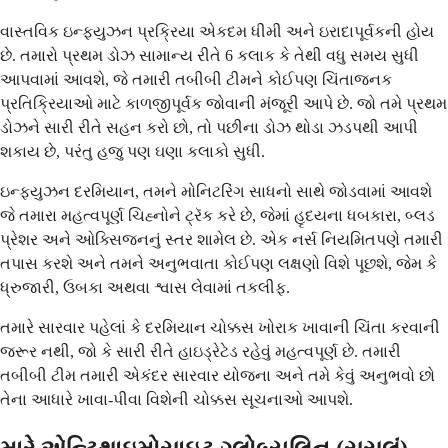
વાસ્તવિક ઇન્ફ્યુઝન પ્રક્રિયા એકદમ ધીમી અને ઇરાદાપૂર્વકની હોય
છે. તમારો પ્રથમ ડોઝ સામાન્ય રીતે 6 કલાક કે તેથી વધુ સમય સુધી
આપવામાં આવશે, જે તમારી તબીબી ટીમને કોઈપણ ચિંતાજનક
પ્રતિક્રિયાઓ માટે કાળજીપૂર્વક જોવાની મંજૂરી આપે છે. જો તમે પ્રથમ
ડોઝને સારી રીતે સહન કરો છો, તો પછીના ડોઝ થોડા ઝડપથી આપી
શકાય છે, પરંતુ હજુ પણ ઘણા કલાકો સુધી.
ઇન્ફ્યુઝન દરમિયાન, તમને મોનિટરિંગ સાધનો સાથે જોડવામાં આવશે
જે તમારા મહત્વપૂર્ણ ચિહ્નોને ટ્રૅક કરે છે, જેમાં હૃદયના ધબકારા, બ્લડ
પ્રેશર અને ઓક્સિજનનું સ્તર શામેલ છે. એક નર્સ નિયમિતપણે તમારી
તપાસ કરશે અને તમને અનુભવાતા કોઈપણ લક્ષણો વિશે પૂછશે, જેમ કે
ધ્રુજારી, ઉબકા અથવા શ્વાસ લેવામાં તકલીફ.
તમારે સારવાર પહેલાં કે દરમિયાન ચોક્કસ ખોરાક ખાવાની ચિંતા કરવાની
જરૂર નથી, જો કે સારી રીતે હાઇડ્રેટેડ રહેવું મહત્વપૂર્ણ છે. તમારી
તબીબી ટીમ તમારી એકંદર સારવાર યોજના અને તમે કેવું અનુભવો છો
તેના આધારે ખાવા-પીવા વિશેની ચોક્કસ સૂચનાઓ આપશે.