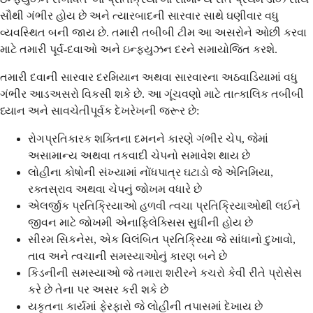
સૌથી ગંભીર હોય છે અને ત્યારબાદની સારવાર સાથે ઘણીવાર વધુ
વ્યવસ્થિત બની જાય છે. તમારી તબીબી ટીમ આ અસરોને ઓછી કરવા
માટે તમારી પૂર્વ-દવાઓ અને ઇન્ફ્યુઝન દરને સમાયોજિત કરશે.
તમારી દવાની સારવાર દરમિયાન અથવા સારવારના અઠવાડિયામાં વધુ
ગંભીર આડઅસરો વિકસી શકે છે. આ ગૂંચવણો માટે તાત્કાલિક તબીબી
ધ્યાન અને સાવચેતીપૂર્વક દેખરેખની જરૂર છે:
રોગપ્રતિકારક શક્તિના દમનને કારણે ગંભીર ચેપ, જેમાં
અસામાન્ય અથવા તકવાદી ચેપનો સમાવેશ થાય છે
લોહીના કોષોની સંખ્યામાં નોંધપાત્ર ઘટાડો જે એનિમિયા,
રક્તસ્રાવ અથવા ચેપનું જોખમ વધારે છે
એલર્જીક પ્રતિક્રિયાઓ હળવી ત્વચા પ્રતિક્રિયાઓથી લઈને
જીવન માટે જોખમી એનાફિલેક્સિસ સુધીની હોય છે
સીરમ સિકનેસ, એક વિલંબિત પ્રતિક્રિયા જે સાંધાનો દુખાવો,
તાવ અને ત્વચાની સમસ્યાઓનું કારણ બને છે
કિડનીની સમસ્યાઓ જે તમારા શરીરને કચરો કેવી રીતે પ્રોસેસ
કરે છે તેના પર અસર કરી શકે છે
યકૃતના કાર્યમાં ફેરફારો જે લોહીની તપાસમાં દેખાય છે