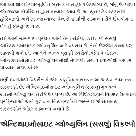
આ દવા થાઇમોગ્લોબ્યુલિન બ્રાન્ડ નામ હેઠળ ઉપલબ્ધ છે, જેનું ઉત્પાદન
જેન્ઝાઇમ કોર્પોરેશન દ્વારા કરવામાં આવે છે. આ યુનાઇટેડ સ્ટેટ્સમાં
હોસ્પિટલો અને ટ્રાન્સપ્લાન્ટ કેન્દ્રોમાં સૌથી સામાન્ય રીતે ઉપયોગમાં
લેવાતું ફોર્મ્યુલેશન છે.
તમે આરોગ્યસંભાળ પ્રદાતાઓને તેના સંક્ષેપ, rATG, જે સસલું
એન્ટિથાઇમોસાઇટ ગ્લોબ્યુલિન માટે વપરાય છે, તેનો ઉલ્લેખ કરતા પણ
સાંભળી શકો છો. આ તેને અન્ય પ્રાણી સ્ત્રોતો, જેમ કે ઘોડાના
એન્ટિથાઇમોસાઇટ ગ્લોબ્યુલિનમાંથી મેળવેલી સમાન દવાઓથી અલગ
પાડવામાં મદદ કરે છે.
ઘણી દવાઓથી વિપરીત કે જેમાં બહુવિધ બ્રાન્ડ નામો અથવા સામાન્ય
સંસ્કરણો છે, એન્ટિથાઇમોસાઇટ ગ્લોબ્યુલિન (સસલું) મુખ્યત્વે
થાઇમોગ્લોબ્યુલિન તરીકે ઉપલબ્ધ છે. આ વિશિષ્ટ દવાને વિશિષ્ટ ઉત્પાદન
પ્રક્રિયાઓ અને ગુણવત્તા નિયંત્રણોની જરૂર છે જે સામાન્ય
સંસ્કરણોને ઓછા સામાન્ય બનાવે છે.
એન્ટિથાઇમોસાઇટ ગ્લોબ્યુલિન (સસલું) વિકલ્પો