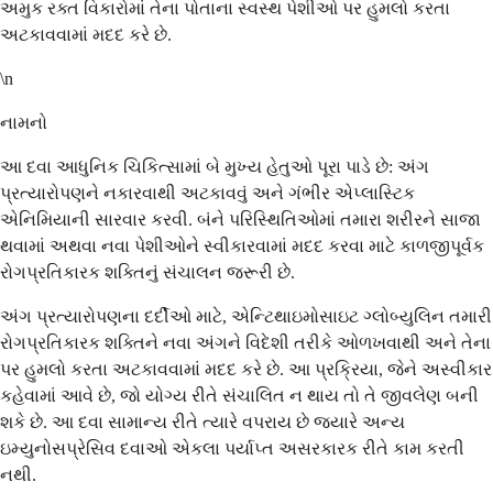
અમુક રક્ત વિકારોમાં તેના પોતાના સ્વસ્થ પેશીઓ પર હુમલો કરતા
અટકાવવામાં મદદ કરે છે.
\n
નામનો
આ દવા આધુનિક ચિકિત્સામાં બે મુખ્ય હેતુઓ પૂરા પાડે છે: અંગ
પ્રત્યારોપણને નકારવાથી અટકાવવું અને ગંભીર એપ્લાસ્ટિક
એનિમિયાની સારવાર કરવી. બંને પરિસ્થિતિઓમાં તમારા શરીરને સાજા
થવામાં અથવા નવા પેશીઓને સ્વીકારવામાં મદદ કરવા માટે કાળજીપૂર્વક
રોગપ્રતિકારક શક્તિનું સંચાલન જરૂરી છે.
અંગ પ્રત્યારોપણના દર્દીઓ માટે, એન્ટિથાઇમોસાઇટ ગ્લોબ્યુલિન તમારી
રોગપ્રતિકારક શક્તિને નવા અંગને વિદેશી તરીકે ઓળખવાથી અને તેના
પર હુમલો કરતા અટકાવવામાં મદદ કરે છે. આ પ્રક્રિયા, જેને અસ્વીકાર
કહેવામાં આવે છે, જો યોગ્ય રીતે સંચાલિત ન થાય તો તે જીવલેણ બની
શકે છે. આ દવા સામાન્ય રીતે ત્યારે વપરાય છે જ્યારે અન્ય
ઇમ્યુનોસપ્રેસિવ દવાઓ એકલા પર્યાપ્ત અસરકારક રીતે કામ કરતી
નથી.