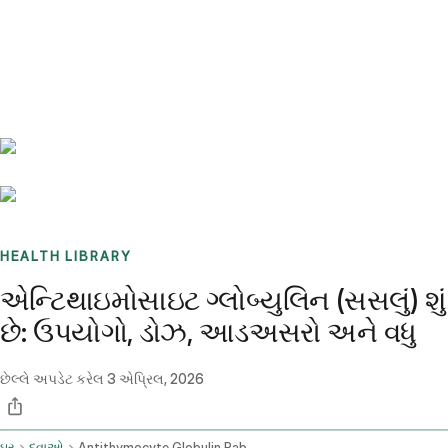
Benchmarks
Stories
FAQ
Sign up / Log in
HEALTH LIBRARY
એન્ટિથાઇમોસાઇટ ગ્લોબ્યુલિન (સસલું) શું
છે: ઉપયોગો, ડોઝ, આડઅસરો અને વધુ
છેલ્લે અપડેટ કરેલ
3 એપ્રિલ, 2026
ઘર
દવાઓ
Antithymocyte Globulin Rabbit Intravenous Route