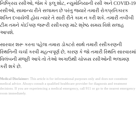
નિષ્ક્રિય રસીઓ, જેમ કે ફ્લૂ શોટ, ન્યુમોનિયાની રસી અને COVID-19
રસીઓ, સામાન્ય રીતે સલામત છે પરંતુ જ્યારે તમારી રોગપ્રતિકારક
શક્તિ દબાયેલી હોય ત્યારે તે સારી રીતે કામ ન કરી શકે. તમારી તબીબી
ટીમ તમને કોઈપણ જરૂરી રસીકરણ માટે શ્રેષ્ઠ સમય વિશે સલાહ
આપશે.
સારવાર શરૂ કરતા પહેલા તમારા ડોક્ટરો સાથે તમારી રસીકરણની
સ્થિતિની ચર્ચા કરવી મહત્વપૂર્ણ છે, કારણ કે જો તમારી સ્થિતિ સારવારમાં
વિલંબની મંજૂરી આપે તો તેઓ અગાઉથી ચોક્કસ રસીઓની ભલામણ
કરી શકે છે.
Medical Disclaimer:
This article is for informational purposes only and does not constitute
medical advice. Always consult a qualified healthcare provider for diagnosis and treatment
decisions. If you are experiencing a medical emergency, call 911 or go to the nearest emergency
room immediately.