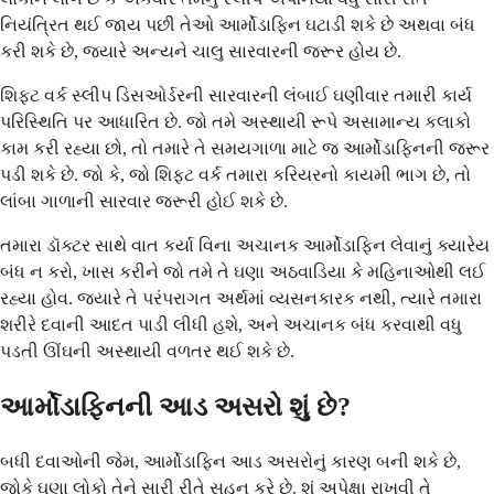
નિયંત્રિત થઈ જાય પછી તેઓ આર્મોડાફિન ઘટાડી શકે છે અથવા બંધ
કરી શકે છે, જ્યારે અન્યને ચાલુ સારવારની જરૂર હોય છે.
શિફ્ટ વર્ક સ્લીપ ડિસઓર્ડરની સારવારની લંબાઈ ઘણીવાર તમારી કાર્ય
પરિસ્થિતિ પર આધારિત છે. જો તમે અસ્થાયી રૂપે અસામાન્ય કલાકો
કામ કરી રહ્યા છો, તો તમારે તે સમયગાળા માટે જ આર્મોડાફિનની જરૂર
પડી શકે છે. જો કે, જો શિફ્ટ વર્ક તમારા કરિયરનો કાયમી ભાગ છે, તો
લાંબા ગાળાની સારવાર જરૂરી હોઈ શકે છે.
તમારા ડૉક્ટર સાથે વાત કર્યા વિના અચાનક આર્મોડાફિન લેવાનું ક્યારેય
બંધ ન કરો, ખાસ કરીને જો તમે તે ઘણા અઠવાડિયા કે મહિનાઓથી લઈ
રહ્યા હોવ. જ્યારે તે પરંપરાગત અર્થમાં વ્યસનકારક નથી, ત્યારે તમારા
શરીરે દવાની આદત પાડી લીધી હશે, અને અચાનક બંધ કરવાથી વધુ
પડતી ઊંઘની અસ્થાયી વળતર થઈ શકે છે.
આર્મોડાફિનની આડ અસરો શું છે?
બધી દવાઓની જેમ, આર્મોડાફિન આડ અસરોનું કારણ બની શકે છે,
જોકે ઘણા લોકો તેને સારી રીતે સહન કરે છે. શું અપેક્ષા રાખવી તે