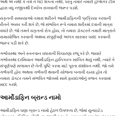
અર્થ એ નથી કે તમે તે લઈ શકતા નથી, પરંતુ તમારે તમારી હેલ્થકેર ટીમ
દ્વારા વધુ નજીકથી દેખરેખ રાખવાની જરૂર પડશે.
યકૃતની સમસ્યાઓ તમારા શરીરને આર્મોડાફિનની પ્રક્રિયા કરવાની
રીતને અસર કરી શકે છે, જે સંભવિત રૂપે તમારા શરીરમાં દવાની માત્રા
વધારે છે. જો તમને યકૃતનો રોગ હોય, તો તમારા ડૉક્ટરને તમારી માત્રાને
સમાયોજિત કરવાની અથવા સંપૂર્ણપણે અલગ સારવાર પસંદ કરવાની
જરૂર પડી શકે છે.
ગર્ભાવસ્થા અને સ્તનપાન વધારાની વિચારણા રજૂ કરે છે. જ્યારે
ગર્ભાવસ્થા દરમિયાન આર્મોડાફિન હાનિકારક સાબિત થયું નથી, ત્યારે તે
સંપૂર્ણપણે સલામત છે તેની પુષ્ટિ કરવા માટે પૂરતા સંશોધન નથી. જો તમે
ગર્ભવતી હોવ અથવા ગર્ભવતી થવાની યોજના બનાવી રહ્યા હોવ તો
તમારા ડૉક્ટર તમને સંભવિત જોખમો સામે ફાયદાઓનું વજન કરવામાં
મદદ કરશે.
આર્મોડાફિન બ્રાન્ડ નામો
આર્મોડાફિન ઘણા બ્રાન્ડ નામો હેઠળ ઉપલબ્ધ છે, જેમાં યુનાઇટેડ