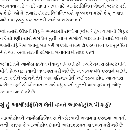
જાળવવા માટે તમારે લાંબા ગાળા માટે આર્મોડાફિનિલ લેવાની જરૂર પડી
શકે છે. જો કે, તમારા ડૉક્ટર નિયમિતપણે મૂલ્યાંકન કરશે કે શું તમારા
માટે દવા હજી પણ જરૂરી અને અસરકારક છે.
જો તમારી ઊંઘની વિકૃતિ અસ્થાયી સંજોગો (જેમ કે ટૂંકા ગાળાની શિફ્ટ
વર્ક સોંપણી) સાથે સંબંધિત હતી, તો તે સંજોગો બદલાતાની સાથે જ તમે
આર્મોડાફિનિલ લેવાનું બંધ કરી શકશો. તમારા ડૉક્ટર તમને દવા સુરક્ષિત
રીતે બંધ કરવા માટેની યોજના બનાવવામાં મદદ કરશે.
જ્યારે તમે આર્મોડાફિનિલ લેવાનું બંધ કરો છો, ત્યારે તમારા ડૉક્ટર ધીમે
ધીમે ડોઝ ઘટાડવાની ભલામણ કરી શકે છે, અચાનક બંધ કરવાને બદલે,
ખાસ કરીને જો તમે તેને ઘણા મહિનાઓથી લઈ રહ્યા હોવ. આ તમારા
શરીરમાં ફરીથી ગોઠવાતા સમયે વધુ પડતી સુસ્તી પાછા ફરવાનું ઓછું
કરવામાં મદદ કરે છે.
શું હું આર્મોડાફિનિલ લેતી વખતે આલ્કોહોલ પી શકું?
આલ્કોહોલને આર્મોડાફિનિલ સાથે જોડવાની ભલામણ કરવામાં આવતી
નથી, કારણ કે આલ્કોહોલ દવાની અસરકારકતામાં દખલ કરી શકે છે