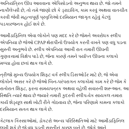
અનિયંત્રિત ઊંઘ આવવાના એપિસોડનો અનુભવ થાય છે. જો તમને
નાર્કોલેપ્સી છે, તો તમે જાણો છો કે ડ્રાઇવિંગ, કામ કરવું અથવા વાતચીત
કરવી જેવી મહત્વપૂર્ણ પ્રવૃત્તિઓ દરમિયાન જાગૃત રહેવું કેટલું
પડકારજનક હોઈ શકે છે.
આર્મોડાફિનિલ એવા લોકોને પણ મદદ કરે છે જેમને અવરોધક સ્લીપ
એપનિયા છે જેઓ CPAP થેરાપીનો ઉપયોગ કરતી વખતે પણ વધુ પડતા
સુસ્તી અનુભવે છે. સ્લીપ એપનિયા આખી રાત તમારી ઊંઘની
ગુણવત્તામાં વિક્ષેપ પાડે છે, જેના કારણે તમને પર્યાપ્ત ઊંઘના કલાકો
મળ્યા હોવા છતાં થાક લાગે છે.
ત્રીજો મુખ્ય ઉપયોગ શિફ્ટ વર્ક સ્લીપ ડિસઓર્ડર માટે છે, જે એવા
લોકોને અસર કરે છે જેઓ બિન-પરંપરાગત કલાકોમાં કામ કરે છે જેમ કે
રાતોરાત શિફ્ટ, ફરતા સમયપત્રક અથવા વહેલી સવારની શરૂઆત. આ
સ્થિતિ ત્યારે થાય છે જ્યારે તમારી કુદરતી સ્લીપ-વેક સાયકલ તમારા
કાર્ય શેડ્યૂલ સાથે ખોટી રીતે ગોઠવાય છે, જેના પરિણામે કામના કલાકો
દરમિયાન સતત થાક લાગે છે.
કેટલાક કિસ્સાઓમાં, ડોકટરો અન્ય પરિસ્થિતિઓ માટે આર્મોડાફિનિલ
લખી શકે છે જે વધુ પડતી સુસ્તીનું કારણ બને છે, જોકે આને