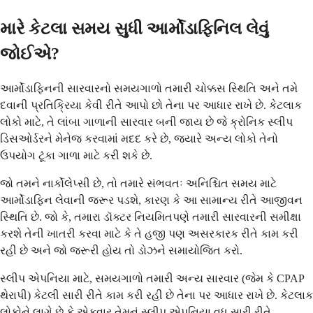
મારે કેટલા સમય સુધી આર્મોડાફિનિલ લેવું
જોઈએ?
આર્મોડાફિનની સારવારનો સમયગાળો તમારી ચોક્કસ સ્થિતિ અને તમે
દવાની પ્રતિક્રિયા કેવી રીતે આપો છો તેના પર આધાર રાખે છે. કેટલાક
લોકો માટે, તે લાંબા ગાળાની સારવાર બની જાય છે જે ક્રોનિક સ્લીપ
ડિસઓર્ડરને મેનેજ કરવામાં મદદ કરે છે, જ્યારે અન્ય લોકો તેનો
ઉપયોગ ટૂંકા ગાળા માટે કરી શકે છે.
જો તમને નાર્કોલેપ્સી છે, તો તમારે સંભવતઃ અનિશ્ચિત સમય માટે
આર્મોડાફિન લેવાની જરૂર પડશે, કારણ કે આ સામાન્ય રીતે આજીવન
સ્થિતિ છે. જો કે, તમારા ડૉક્ટર નિયમિતપણે તમારી સારવારની સમીક્ષા
કરશે તેની ખાતરી કરવા માટે કે તે હજી પણ અસરકારક રીતે કામ કરી
રહી છે અને જો જરૂરી હોય તો ડોઝને સમાયોજિત કરો.
સ્લીપ એપનિયા માટે, સમયગાળો તમારી અન્ય સારવાર (જેમ કે CPAP
થેરાપી) કેટલી સારી રીતે કામ કરી રહી છે તેના પર આધાર રાખે છે. કેટલાક
લોકોને લાગે છે કે એકવાર તેમનું સ્લીપ એપનિયા વધુ સારી રીતે