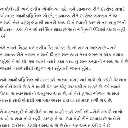
નાર્કોલેપ્સી અને સ્લીપ એપનિયા માટે, તમે સામાન્ય રીતે દરરોજ સવારે
એકવાર આર્મોડાફિનિલ લો છો, સામાન્ય રીતે દરરોજ લગભગ તે જ
સમયે. તેને વહેલું લેવાથી ખાતરી થાય છે કે દવાની અસરો તમારા કુદરતી
દિવસના કલાકો સાથે સંરેખિત થાય છે અને રાત્રિની ઊંઘમાં દખલ નહીં
કરે.
જો તમને શિફ્ટ વર્ક સ્લીપ ડિસઓર્ડર છે, તો સમય અલગ છે – તમે
સામાન્ય રીતે તમારા કામની શિફ્ટ શરૂ થાય તેના લગભગ એક કલાક
પહેલાં તે લો છો. આ દવાને ત્યારે કામ કરવાનું શરૂ કરવાનો સમય આપે છે
જ્યારે તમારે સૌથી વધુ જાગૃત રહેવાની જરૂર હોય.
તમે આર્મોડાફિનિલ ખોરાક સાથે અથવા વગર લઈ શકો છો, જોકે કેટલાક
લોકોને લાગે છે કે તે ખાલી પેટ પર થોડું ઝડપથી કામ કરે છે. જો તમને
પેટમાં અસ્વસ્થતાનો અનુભવ થાય છે, તો તેને હળવા ભોજન અથવા
નાસ્તા સાથે લેવાથી આ આડઅસર ઘટાડવામાં મદદ મળી શકે છે.
તે મહત્વનું છે કે ગોળીને આખા પાણી સાથે ગળી લો – તેને કચડી નાખો,
ચાવો અથવા તોડો નહીં, કારણ કે આ દવા કેવી રીતે શોષાય છે અને તે
તમારા શરીરમાં કેટલો સમય ચાલે છે તેના પર અસર કરી શકે છે.