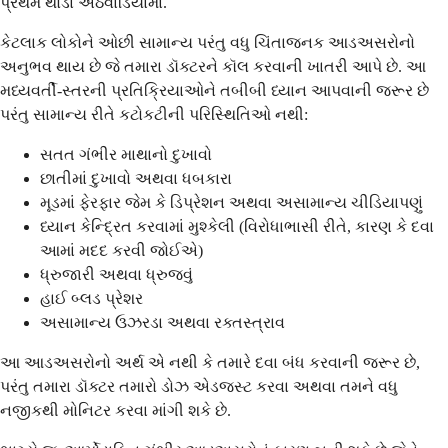
પ્રથમ થોડા અઠવાડિયામાં.
કેટલાક લોકોને ઓછી સામાન્ય પરંતુ વધુ ચિંતાજનક આડઅસરોનો
અનુભવ થાય છે જે તમારા ડૉક્ટરને કૉલ કરવાની ખાતરી આપે છે. આ
મધ્યવર્તી-સ્તરની પ્રતિક્રિયાઓને તબીબી ધ્યાન આપવાની જરૂર છે
પરંતુ સામાન્ય રીતે કટોકટીની પરિસ્થિતિઓ નથી:
સતત ગંભીર માથાનો દુખાવો
છાતીમાં દુખાવો અથવા ધબકારા
મૂડમાં ફેરફાર જેમ કે ડિપ્રેશન અથવા અસામાન્ય ચીડિયાપણું
ધ્યાન કેન્દ્રિત કરવામાં મુશ્કેલી (વિરોધાભાસી રીતે, કારણ કે દવા
આમાં મદદ કરવી જોઈએ)
ધ્રુજારી અથવા ધ્રુજવું
હાઈ બ્લડ પ્રેશર
અસામાન્ય ઉઝરડા અથવા રક્તસ્ત્રાવ
આ આડઅસરોનો અર્થ એ નથી કે તમારે દવા બંધ કરવાની જરૂર છે,
પરંતુ તમારા ડૉક્ટર તમારો ડોઝ એડજસ્ટ કરવા અથવા તમને વધુ
નજીકથી મોનિટર કરવા માંગી શકે છે.