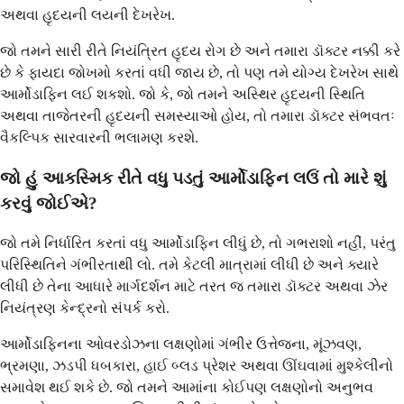
અથવા હૃદયની લયની દેખરેખ.
જો તમને સારી રીતે નિયંત્રિત હૃદય રોગ છે અને તમારા ડૉક્ટર નક્કી કરે
છે કે ફાયદા જોખમો કરતાં વધી જાય છે, તો પણ તમે યોગ્ય દેખરેખ સાથે
આર્મોડાફિન લઈ શકશો. જો કે, જો તમને અસ્થિર હૃદયની સ્થિતિ
અથવા તાજેતરની હૃદયની સમસ્યાઓ હોય, તો તમારા ડૉક્ટર સંભવતઃ
વૈકલ્પિક સારવારની ભલામણ કરશે.
જો હું આકસ્મિક રીતે વધુ પડતું આર્મોડાફિન લઉં તો મારે શું
કરવું જોઈએ?
જો તમે નિર્ધારિત કરતાં વધુ આર્મોડાફિન લીધું છે, તો ગભરાશો નહીં, પરંતુ
પરિસ્થિતિને ગંભીરતાથી લો. તમે કેટલી માત્રામાં લીધી છે અને ક્યારે
લીધી છે તેના આધારે માર્ગદર્શન માટે તરત જ તમારા ડૉક્ટર અથવા ઝેર
નિયંત્રણ કેન્દ્રનો સંપર્ક કરો.
આર્મોડાફિનના ઓવરડોઝના લક્ષણોમાં ગંભીર ઉત્તેજના, મૂંઝવણ,
ભ્રમણા, ઝડપી ધબકારા, હાઈ બ્લડ પ્રેશર અથવા ઊંઘવામાં મુશ્કેલીનો
સમાવેશ થઈ શકે છે. જો તમને આમાંના કોઈપણ લક્ષણોનો અનુભવ