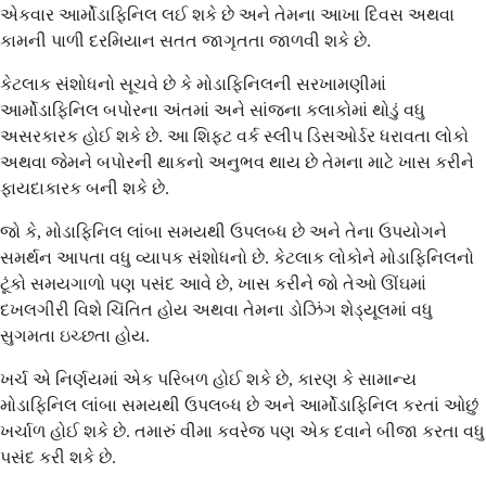
એકવાર આર્મોડાફિનિલ લઈ શકે છે અને તેમના આખા દિવસ અથવા
કામની પાળી દરમિયાન સતત જાગૃતતા જાળવી શકે છે.
કેટલાક સંશોધનો સૂચવે છે કે મોડાફિનિલની સરખામણીમાં
આર્મોડાફિનિલ બપોરના અંતમાં અને સાંજના કલાકોમાં થોડું વધુ
અસરકારક હોઈ શકે છે. આ શિફ્ટ વર્ક સ્લીપ ડિસઓર્ડર ધરાવતા લોકો
અથવા જેમને બપોરની થાકનો અનુભવ થાય છે તેમના માટે ખાસ કરીને
ફાયદાકારક બની શકે છે.
જો કે, મોડાફિનિલ લાંબા સમયથી ઉપલબ્ધ છે અને તેના ઉપયોગને
સમર્થન આપતા વધુ વ્યાપક સંશોધનો છે. કેટલાક લોકોને મોડાફિનિલનો
ટૂંકો સમયગાળો પણ પસંદ આવે છે, ખાસ કરીને જો તેઓ ઊંઘમાં
દખલગીરી વિશે ચિંતિત હોય અથવા તેમના ડોઝિંગ શેડ્યૂલમાં વધુ
સુગમતા ઇચ્છતા હોય.
ખર્ચ એ નિર્ણયમાં એક પરિબળ હોઈ શકે છે, કારણ કે સામાન્ય
મોડાફિનિલ લાંબા સમયથી ઉપલબ્ધ છે અને આર્મોડાફિનિલ કરતાં ઓછું
ખર્ચાળ હોઈ શકે છે. તમારું વીમા કવરેજ પણ એક દવાને બીજા કરતા વધુ
પસંદ કરી શકે છે.