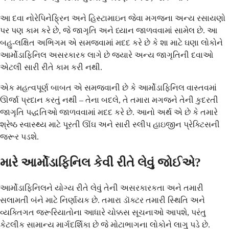
આ દવા નોરેપિનેફ્રિન અને હિસ્ટામાઇન જેવા મગજના અન્ય રસાયણો
પર પણ કામ કરે છે, જે જાગૃતિ અને ધ્યાન જાળવવામાં સામેલ છે. આ
બહુ-લક્ષિત અભિગમ એ સમજવામાં મદદ કરે છે કે શા માટે ઘણા લોકોને
આર્મોડાફિનિલ અસરકારક લાગે છે જ્યારે અન્ય જાગૃતિની દવાઓ
એટલી સારી રીતે કામ કરી નથી.
એક મહત્વપૂર્ણ બાબત એ સમજવાની છે કે આર્મોડાફિનિલ વાસ્તવમાં
ઊર્જા પ્રદાન કરતું નથી – તેના બદલે, તે તમારા મગજને તેની કુદરતી
જાગૃતિ પદ્ધતિઓ જાળવવામાં મદદ કરે છે. આનો અર્થ એ છે કે તમારે
શ્રેષ્ઠ સ્વાસ્થ્ય માટે પૂરતી ઊંઘ અને સારી સ્લીપ હાઇજીન પ્રેક્ટિસની
જરૂર પડશે.
મારે આર્મોડાફિનિલ કેવી રીતે લેવું જોઈએ?
આર્મોડાફિનિલને યોગ્ય રીતે લેવું તેની અસરકારકતા અને તમારી
સલામતી બંને માટે નિર્ણાયક છે. તમારા ડૉક્ટર તમારી સ્થિતિ અને
વ્યક્તિગત જરૂરિયાતોના આધારે ચોક્કસ સૂચનાઓ આપશે, પરંતુ
કેટલીક સામાન્ય માર્ગદર્શિકા છે જે મોટાભાગના લોકોને લાગુ પડે છે.