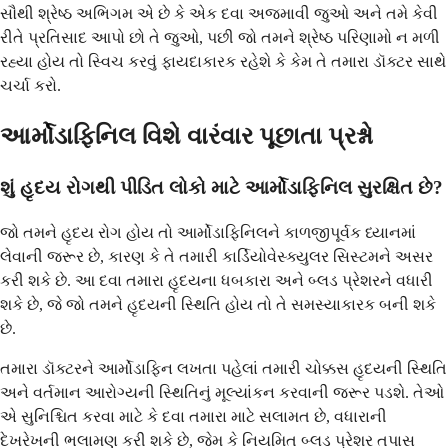
સૌથી શ્રેષ્ઠ અભિગમ એ છે કે એક દવા અજમાવી જુઓ અને તમે કેવી
રીતે પ્રતિસાદ આપો છો તે જુઓ, પછી જો તમને શ્રેષ્ઠ પરિણામો ન મળી
રહ્યા હોય તો સ્વિચ કરવું ફાયદાકારક રહેશે કે કેમ તે તમારા ડૉક્ટર સાથે
ચર્ચા કરો.
આર્મોડાફિનિલ વિશે વારંવાર પૂછાતા પ્રશ્નો
શું હૃદય રોગથી પીડિત લોકો માટે આર્મોડાફિનિલ સુરક્ષિત છે?
જો તમને હૃદય રોગ હોય તો આર્મોડાફિનિલને કાળજીપૂર્વક ધ્યાનમાં
લેવાની જરૂર છે, કારણ કે તે તમારી કાર્ડિયોવેસ્ક્યુલર સિસ્ટમને અસર
કરી શકે છે. આ દવા તમારા હૃદયના ધબકારા અને બ્લડ પ્રેશરને વધારી
શકે છે, જે જો તમને હૃદયની સ્થિતિ હોય તો તે સમસ્યાકારક બની શકે
છે.
તમારા ડૉક્ટરને આર્મોડાફિન લખતા પહેલાં તમારી ચોક્કસ હૃદયની સ્થિતિ
અને વર્તમાન આરોગ્યની સ્થિતિનું મૂલ્યાંકન કરવાની જરૂર પડશે. તેઓ
એ સુનિશ્ચિત કરવા માટે કે દવા તમારા માટે સલામત છે, વધારાની
દેખરેખની ભલામણ કરી શકે છે, જેમ કે નિયમિત બ્લડ પ્રેશર તપાસ