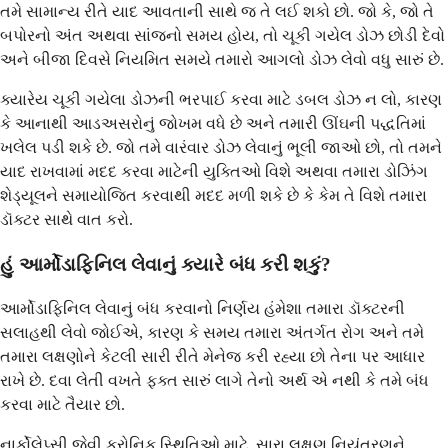
તમે સામાન્ય રીતે યાદ આવતાની સાથે જ તે લઈ શકો છો. જો કે, જો તે
બપોરનો અંત અથવા સાંજનો સમય હોય, તો ચૂકી ગયેલ ડોઝ છોડી દેવો
અને બીજા દિવસે નિયમિત સમયે તમારો આગલો ડોઝ લેવો વધુ સારું છે.
ક્યારેય ચૂકી ગયેલા ડોઝની ભરપાઈ કરવા માટે ડબલ ડોઝ ન લો, કારણ
કે આનાથી આડઅસરોનું જોખમ વધે છે અને તમારી ઊંઘની પદ્ધતિમાં
ખલેલ પડી શકે છે. જો તમે વારંવાર ડોઝ લેવાનું ભૂલી જાઓ છો, તો તમને
યાદ રાખવામાં મદદ કરવા માટેની યુક્તિઓ વિશે અથવા તમારા ડોઝિંગ
શેડ્યૂલને સમાયોજિત કરવાથી મદદ મળી શકે છે કે કેમ તે વિશે તમારા
ડૉક્ટર સાથે વાત કરો.
હું આર્મોડાફિનિલ લેવાનું ક્યારે બંધ કરી શકું?
આર્મોડાફિનિલ લેવાનું બંધ કરવાનો નિર્ણય હંમેશા તમારા ડૉક્ટરની
સલાહથી લેવો જોઈએ, કારણ કે સમય તમારા અંતર્ગત રોગ અને તમે
તમારા લક્ષણોને કેટલી સારી રીતે મેનેજ કરી રહ્યા છો તેના પર આધાર
રાખે છે. દવા લેતી વખતે ફક્ત સારું લાગે તેનો અર્થ એ નથી કે તમે બંધ
કરવા માટે તૈયાર છો.
નાર્કોલેપ્સી જેવી ક્રોનિક સ્થિતિઓ માટે, સારા લક્ષણ નિયંત્રણને