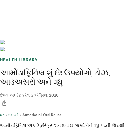
Benchmarks
Stories
FAQ
Sign up / Log in
HEALTH LIBRARY
આર્મોડાફિનિલ શું છે: ઉપયોગો, ડોઝ,
આડઅસરો અને વધુ
છેલ્લે અપડેટ કરેલ
3 એપ્રિલ, 2026
ઘર
દવાઓ
Armodafinil Oral Route
આર્મોડાફિનિલ એક પ્રિસ્ક્રિપ્શન દવા છે જે લોકોને વધુ પડતી ઊંઘથી