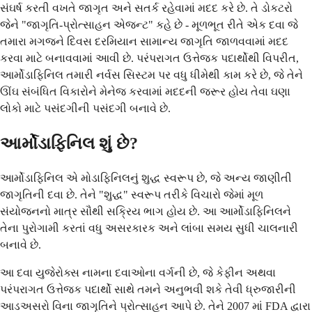
સંઘર્ષ કરતી વખતે જાગૃત અને સતર્ક રહેવામાં મદદ કરે છે. તે ડોકટરો
જેને "જાગૃતિ-પ્રોત્સાહન એજન્ટ" કહે છે - મૂળભૂત રીતે એક દવા જે
તમારા મગજને દિવસ દરમિયાન સામાન્ય જાગૃતિ જાળવવામાં મદદ
કરવા માટે બનાવવામાં આવી છે. પરંપરાગત ઉત્તેજક પદાર્થોથી વિપરીત,
આર્મોડાફિનિલ તમારી નર્વસ સિસ્ટમ પર વધુ ધીમેથી કામ કરે છે, જે તેને
ઊંઘ સંબંધિત વિકારોને મેનેજ કરવામાં મદદની જરૂર હોય તેવા ઘણા
લોકો માટે પસંદગીની પસંદગી બનાવે છે.
આર્મોડાફિનિલ શું છે?
આર્મોડાફિનિલ એ મોડાફિનિલનું શુદ્ધ સ્વરૂપ છે, જે અન્ય જાણીતી
જાગૃતિની દવા છે. તેને "શુદ્ધ" સ્વરૂપ તરીકે વિચારો જેમાં મૂળ
સંયોજનનો માત્ર સૌથી સક્રિય ભાગ હોય છે. આ આર્મોડાફિનિલને
તેના પુરોગામી કરતાં વધુ અસરકારક અને લાંબા સમય સુધી ચાલનારી
બનાવે છે.
આ દવા યુજેરોક્સ નામના દવાઓના વર્ગની છે, જે કેફીન અથવા
પરંપરાગત ઉત્તેજક પદાર્થો સાથે તમને અનુભવી શકે તેવી ધ્રુજારીની
આડઅસરો વિના જાગૃતિને પ્રોત્સાહન આપે છે. તેને 2007 માં FDA દ્વારા