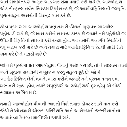
અને સંભવિતપણે અમુક આડઅસરોમાં વધારો કરી શકે છે. આલ્કોહોલ
એક સેન્ટ્રલ નર્વસ સિસ્ટમ ડિપ્રેસન્ટ છે, જે આર્મોડાફિનિલની જાગૃતિ-
પ્રોત્સાહન અસરોની વિરુદ્ધ કામ કરે છે.
થોડા પ્રમાણમાં આલ્કોહોલ પણ તમારી ઊંઘની ગુણવત્તામાં ખલેલ
પહોંચાડી શકે છે, જે ખાસ કરીને સમસ્યાકારક છે જ્યારે તમે પહેલેથી જ
ઊંઘની વિકૃતિનો સામનો કરી રહ્યા હોવ. આ તમારી અંતર્ગત સ્થિતિને
વધુ ખરાબ કરી શકે છે અને તમારા માટે આર્મોડાફિનિલ કેટલી સારી રીતે
કામ કરે છે તે ઘટાડી શકે છે.
જો તમે પ્રસંગોપાત આલ્કોહોલ પીવાનું પસંદ કરો છો, તો તે મધ્યસ્થતામાં
અને સૂવાના સમયની નજીક ન કરવું મહત્વપૂર્ણ છે. જો કે,
આર્મોડાફિનિલ લેતી વખતે, ખાસ કરીને જ્યારે તમે પ્રથમ વખત દવા
શરૂ કરી રહ્યા હોવ, ત્યારે સંપૂર્ણપણે આલ્કોહોલથી દૂર રહેવું એ સૌથી
સલામત અભિગમ છે.
તમારી આલ્કોહોલ પીવાની આદતો વિશે તમારા ડૉક્ટર સાથે વાત કરો
જેથી તેઓ તમારી ચોક્કસ પરિસ્થિતિ અને આરોગ્યની જરૂરિયાતોના
આધારે વ્યક્તિગત માર્ગદર્શન આપી શકે.