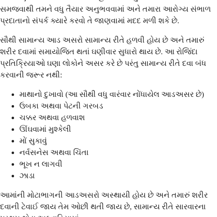
સમજવાથી તમને વધુ તૈયાર અનુભવવામાં અને તમારા આરોગ્ય સંભાળ
પ્રદાતાનો સંપર્ક ક્યારે કરવો તે જાણવામાં મદદ મળી શકે છે.
સૌથી સામાન્ય આડ અસરો સામાન્ય રીતે હળવી હોય છે અને તમારું
શરીર દવામાં સમાયોજિત થતાં ઘણીવાર સુધારો થાય છે. આ રોજિંદા
પ્રતિક્રિયાઓ ઘણા લોકોને અસર કરે છે પરંતુ સામાન્ય રીતે દવા બંધ
કરવાની જરૂર નથી:
માથાનો દુખાવો (આ સૌથી વધુ વારંવાર નોંધાયેલ આડઅસર છે)
ઉબકા અથવા પેટની ગરબડ
ચક્કર અથવા હળવાશ
ઊંઘવામાં મુશ્કેલી
મોં સુકાવું
નર્વસનેસ અથવા ચિંતા
ભૂખ ન લાગવી
ઝાડા
આમાંની મોટાભાગની આડઅસરો અસ્થાયી હોય છે અને તમારું શરીર
દવાની ટેવાઈ જાય તેમ ઓછી થતી જાય છે, સામાન્ય રીતે સારવારના