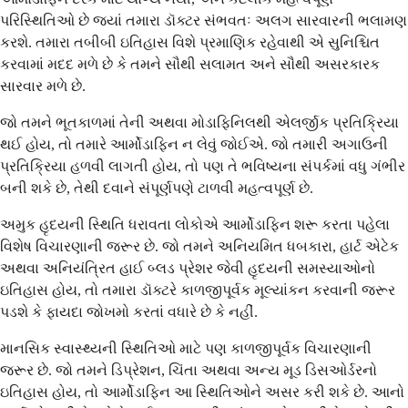
પરિસ્થિતિઓ છે જ્યાં તમારા ડૉક્ટર સંભવતઃ અલગ સારવારની ભલામણ
કરશે. તમારા તબીબી ઇતિહાસ વિશે પ્રમાણિક રહેવાથી એ સુનિશ્ચિત
કરવામાં મદદ મળે છે કે તમને સૌથી સલામત અને સૌથી અસરકારક
સારવાર મળે છે.
જો તમને ભૂતકાળમાં તેની અથવા મોડાફિનિલથી એલર્જીક પ્રતિક્રિયા
થઈ હોય, તો તમારે આર્મોડાફિન ન લેવું જોઈએ. જો તમારી અગાઉની
પ્રતિક્રિયા હળવી લાગતી હોય, તો પણ તે ભવિષ્યના સંપર્કમાં વધુ ગંભીર
બની શકે છે, તેથી દવાને સંપૂર્ણપણે ટાળવી મહત્વપૂર્ણ છે.
અમુક હૃદયની સ્થિતિ ધરાવતા લોકોએ આર્મોડાફિન શરૂ કરતા પહેલા
વિશેષ વિચારણાની જરૂર છે. જો તમને અનિયમિત ધબકારા, હાર્ટ એટેક
અથવા અનિયંત્રિત હાઈ બ્લડ પ્રેશર જેવી હૃદયની સમસ્યાઓનો
ઇતિહાસ હોય, તો તમારા ડૉક્ટરે કાળજીપૂર્વક મૂલ્યાંકન કરવાની જરૂર
પડશે કે ફાયદા જોખમો કરતાં વધારે છે કે નહીં.
માનસિક સ્વાસ્થ્યની સ્થિતિઓ માટે પણ કાળજીપૂર્વક વિચારણાની
જરૂર છે. જો તમને ડિપ્રેશન, ચિંતા અથવા અન્ય મૂડ ડિસઓર્ડરનો
ઇતિહાસ હોય, તો આર્મોડાફિન આ સ્થિતિઓને અસર કરી શકે છે. આનો