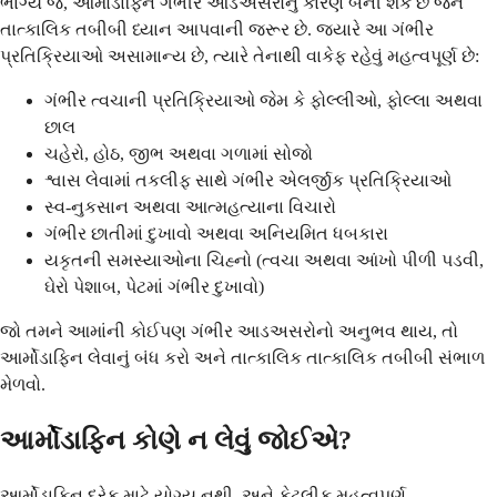
ભાગ્યે જ, આર્મોડાફિન ગંભીર આડઅસરોનું કારણ બની શકે છે જેને
તાત્કાલિક તબીબી ધ્યાન આપવાની જરૂર છે. જ્યારે આ ગંભીર
પ્રતિક્રિયાઓ અસામાન્ય છે, ત્યારે તેનાથી વાકેફ રહેવું મહત્વપૂર્ણ છે:
ગંભીર ત્વચાની પ્રતિક્રિયાઓ જેમ કે ફોલ્લીઓ, ફોલ્લા અથવા
છાલ
ચહેરો, હોઠ, જીભ અથવા ગળામાં સોજો
શ્વાસ લેવામાં તકલીફ સાથે ગંભીર એલર્જીક પ્રતિક્રિયાઓ
સ્વ-નુકસાન અથવા આત્મહત્યાના વિચારો
ગંભીર છાતીમાં દુખાવો અથવા અનિયમિત ધબકારા
યકૃતની સમસ્યાઓના ચિહ્નો (ત્વચા અથવા આંખો પીળી પડવી,
ઘેરો પેશાબ, પેટમાં ગંભીર દુખાવો)
જો તમને આમાંની કોઈપણ ગંભીર આડઅસરોનો અનુભવ થાય, તો
આર્મોડાફિન લેવાનું બંધ કરો અને તાત્કાલિક તાત્કાલિક તબીબી સંભાળ
મેળવો.
આર્મોડાફિન કોણે ન લેવું જોઈએ?
આર્મોડાફિન દરેક માટે યોગ્ય નથી, અને કેટલીક મહત્વપૂર્ણ