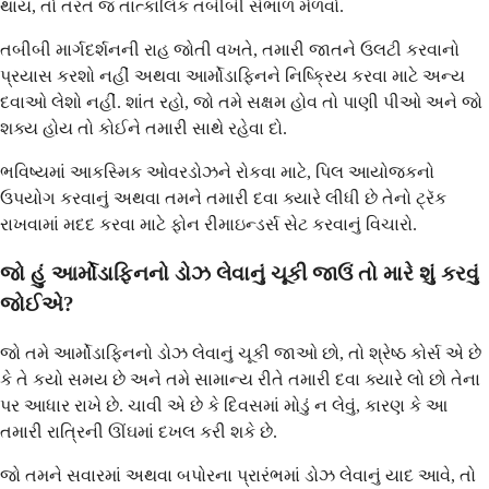
થાય, તો તરત જ તાત્કાલિક તબીબી સંભાળ મેળવો.
તબીબી માર્ગદર્શનની રાહ જોતી વખતે, તમારી જાતને ઉલટી કરવાનો
પ્રયાસ કરશો નહીં અથવા આર્મોડાફિનને નિષ્ક્રિય કરવા માટે અન્ય
દવાઓ લેશો નહીં. શાંત રહો, જો તમે સક્ષમ હોવ તો પાણી પીઓ અને જો
શક્ય હોય તો કોઈને તમારી સાથે રહેવા દો.
ભવિષ્યમાં આકસ્મિક ઓવરડોઝને રોકવા માટે, પિલ આયોજકનો
ઉપયોગ કરવાનું અથવા તમને તમારી દવા ક્યારે લીધી છે તેનો ટ્રૅક
રાખવામાં મદદ કરવા માટે ફોન રીમાઇન્ડર્સ સેટ કરવાનું વિચારો.
જો હું આર્મોડાફિનનો ડોઝ લેવાનું ચૂકી જાઉં તો મારે શું કરવું
જોઈએ?
જો તમે આર્મોડાફિનનો ડોઝ લેવાનું ચૂકી જાઓ છો, તો શ્રેષ્ઠ કોર્સ એ છે
કે તે કયો સમય છે અને તમે સામાન્ય રીતે તમારી દવા ક્યારે લો છો તેના
પર આધાર રાખે છે. ચાવી એ છે કે દિવસમાં મોડું ન લેવું, કારણ કે આ
તમારી રાત્રિની ઊંઘમાં દખલ કરી શકે છે.
જો તમને સવારમાં અથવા બપોરના પ્રારંભમાં ડોઝ લેવાનું યાદ આવે, તો