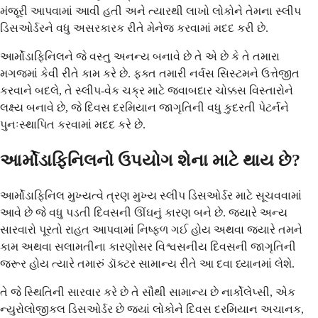
મંજૂરી આપવામાં આવી હતી અને ત્યારથી લાખો લોકોને તેમના સ્લીપ
ડિસઓર્ડરને વધુ અસરકારક રીતે મેનેજ કરવામાં મદદ કરી છે.
આર્મોડાફિનિલને જે વસ્તુ અનન્ય બનાવે છે તે એ છે કે તે તમારા
મગજમાં કેવી રીતે કામ કરે છે. ફક્ત તમારી નર્વસ સિસ્ટમને ઉત્તેજીત
કરવાને બદલે, તે સ્લીપ-વેક ચક્ર માટે જવાબદાર ચોક્કસ વિસ્તારોને
લક્ષ્ય બનાવે છે, જે દિવસ દરમિયાન જાગૃતિની વધુ કુદરતી પેટર્નને
પુનઃસ્થાપિત કરવામાં મદદ કરે છે.
આર્મોડાફિનિલનો ઉપયોગ શેના માટે થાય છે?
આર્મોડાફિનિલ મુખ્યત્વે ત્રણ મુખ્ય સ્લીપ ડિસઓર્ડર માટે સૂચવવામાં
આવે છે જે વધુ પડતી દિવસની ઊંઘનું કારણ બને છે. જ્યારે અન્ય
સારવારો પૂરતો રાહત આપવામાં નિષ્ફળ ગઈ હોય અથવા જ્યારે તમને
કામ અથવા સલામતીના કારણોસર વિશ્વસનીય દિવસની જાગૃતિની
જરૂર હોય ત્યારે તમારું ડૉક્ટર સામાન્ય રીતે આ દવા ધ્યાનમાં લેશે.
તે જે સ્થિતિની સારવાર કરે છે તે સૌથી સામાન્ય છે નાર્કોલેપ્સી, એક
ન્યુરોલોજીકલ ડિસઓર્ડર છે જ્યાં લોકોને દિવસ દરમિયાન અચાનક,