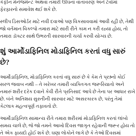
કેફીન મેનેજમેન્ટ અથવા તમારી ઊંઘના વાતાવરણ અને ટેવોમાં
ફેરફારનો સમાવેશ થઈ શકે છે.
સ્લીપ ડિસઓર્ડર માટે નવી દવાઓ પણ વિકસાવવામાં આવી રહી છે, તેથી
જો વર્તમાન વિકલ્પો તમારા માટે સારી રીતે કામ ન કરી રહ્યા હોય, તો
તમારા ડૉક્ટર સાથે ઉભરતી સારવારની ચર્ચા કરવી યોગ્ય છે.
શું આર્મોડાફિનિલ મોડાફિનિલ કરતાં વધુ સારું
છે?
આર્મોડાફિનિલ, મોડાફિનિલ કરતાં વધુ સારું છે કે કેમ તે પ્રશ્નનો કોઈ
સરળ જવાબ નથી – તે ખરેખર તમારી વ્યક્તિગત જરૂરિયાતો અને
તમારું શરીર દરેક દવાને કેવી રીતે પ્રતિસાદ આપે છે તેના પર આધાર રાખે
છે. બંને અતિશય સુસ્તીની સારવાર માટે અસરકારક છે, પરંતુ તેમાં
કેટલાક મહત્વપૂર્ણ તફાવતો છે.
આર્મોડાફિનિલ સામાન્ય રીતે તમારા શરીરમાં મોડાફિનિલ કરતાં લાંબો
સમય ચાલે છે, જે જો તમને આખો દિવસ જાગૃત રહેવાની જરૂર હોય તો
તે એક ફાયદો હોઈ શકે છે. ઘણા લોકોને લાગે છે કે તેઓ દિવસમાં