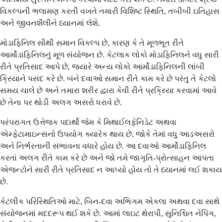
વિકલ્પની ભલામણ કરતી વખતે તમારી વિશિષ્ટ સ્થિતિ, તબીબી ઇતિહાસ
અને જીવનશૈલીને ધ્યાનમાં લેશે.
મોડાફિનિલ સૌથી સમાન વિકલ્પ છે, કારણ કે તે મૂળભૂત રીતે
આર્મોડાફિનિલનું મૂળ સંયોજન છે. કેટલાક લોકો મોડાફિનિલને વધુ સારી
રીતે પ્રતિસાદ આપે છે, જ્યારે અન્ય લોકો આર્મોડાફિનિલની લાંબી
ક્રિયાને પસંદ કરે છે. બંને દવાઓ સમાન રીતે કામ કરે છે પરંતુ તે કેટલો
સમય ચાલે છે અને તમારા શરીર દ્વારા કેવી રીતે પ્રક્રિયા કરવામાં આવે
છે તેના પર થોડી અલગ અસરો ધરાવે છે.
પરંપરાગત ઉત્તેજક પદાર્થો જેમ કે મિથાઈલફેનિડેટ અથવા
એમ્ફેટામાઇન્સનો ઉપયોગ ક્યારેક થાય છે, જોકે તેમાં વધુ આડઅસરો
અને નિર્ભરતાની સંભાવના વધારે હોય છે. આ દવાઓ આર્મોડાફિનિલ
કરતાં અલગ રીતે કામ કરે છે અને જો તમે જાગૃતિ-પ્રોત્સાહન આપતા
એજન્ટોને સારી રીતે પ્રતિસાદ ન આપ્યો હોય તો તે ધ્યાનમાં લઈ શકાય
છે.
કેટલીક પરિસ્થિતિઓ માટે, બિન-દવા અભિગમ એકલા અથવા દવા સાથે
સંયોજનમાં મદદરૂપ થઈ શકે છે. આમાં લાઇટ થેરાપી, સુનિશ્ચિત નેપિંગ,