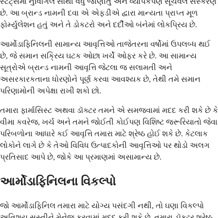
સ્ટેટ્સમાં નુવિગિલ સૌથી વધુ જાણીતું અને વ્યાપકપણે સૂચવેલ સંસ્કરણ
છે. આ બ્રાન્ડ નામની દવા એ એફડીએ દ્વારા માન્યતા પ્રાપ્ત મૂળ
ફોર્મ્યુલેશન હતું અને તે ડોકટરો અને દર્દીઓ બંનેમાં લોકપ્રિય છે.
આર્મોડાફિનિલની સામાન્ય આવૃત્તિઓ તાજેતરના વર્ષોમાં ઉપલબ્ધ થઈ
છે, જે સમાન સક્રિય ઘટક ઓછા ખર્ચે ઓફર કરે છે. આ સામાન્ય
સૂત્રોએ બ્રાન્ડ નામની આવૃત્તિ જેટલા જ સલામતી અને
અસરકારકતાના ધોરણોને પૂર્ણ કરવા આવશ્યક છે, તેથી તમે સમાન
પરિણામોની અપેક્ષા રાખી શકો છો.
તમારા ફાર્માસિસ્ટ અથવા ડૉક્ટર તમને એ સમજવામાં મદદ કરી શકે છે કે
વીમા કવરેજ, ખર્ચ અને તમને જોઈતી કોઈપણ વિશિષ્ટ જરૂરિયાતો જેવા
પરિબળોના આધારે કઈ આવૃત્તિ તમારા માટે શ્રેષ્ઠ હોઈ શકે છે. કેટલાક
લોકોને લાગે છે કે તેઓ વિવિધ ઉત્પાદકોની આવૃત્તિઓ પર થોડો અલગ
પ્રતિસાદ આપે છે, જોકે આ પ્રમાણમાં અસામાન્ય છે.
આર્મોડાફિનિલના વિકલ્પો
જો આર્મોડાફિનિલ તમારા માટે યોગ્ય પસંદગી નથી, તો ઘણા વિકલ્પો
અતિશય સુસ્તીને મેનેજ કરવામાં મદદ કરી શકે છે. તમારા ડૉક્ટર શ્રેષ્ઠ