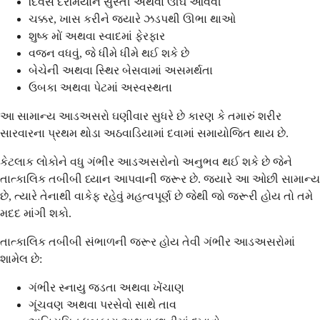
દિવસ દરમિયાન સુસ્તી અથવા ઊંઘ આવવી
ચક્કર, ખાસ કરીને જ્યારે ઝડપથી ઊભા થાઓ
શુષ્ક મોં અથવા સ્વાદમાં ફેરફાર
વજન વધવું, જે ધીમે ધીમે થઈ શકે છે
બેચેની અથવા સ્થિર બેસવામાં અસમર્થતા
ઉબકા અથવા પેટમાં અસ્વસ્થતા
આ સામાન્ય આડઅસરો ઘણીવાર સુધરે છે કારણ કે તમારું શરીર
સારવારના પ્રથમ થોડા અઠવાડિયામાં દવામાં સમાયોજિત થાય છે.
કેટલાક લોકોને વધુ ગંભીર આડઅસરોનો અનુભવ થઈ શકે છે જેને
તાત્કાલિક તબીબી ધ્યાન આપવાની જરૂર છે. જ્યારે આ ઓછી સામાન્ય
છે, ત્યારે તેનાથી વાકેફ રહેવું મહત્વપૂર્ણ છે જેથી જો જરૂરી હોય તો તમે
મદદ માંગી શકો.
તાત્કાલિક તબીબી સંભાળની જરૂર હોય તેવી ગંભીર આડઅસરોમાં
શામેલ છે:
ગંભીર સ્નાયુ જડતા અથવા ખેંચાણ
ગૂંચવણ અથવા પરસેવો સાથે તાવ