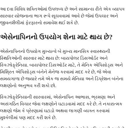
આ દવા વિવિધ શક્તિઓમાં ઉપલબ્ધ છે અને સામાન્ય રીતે એક વ્યાપક
સારવાર યોજનાના ભાગ રૂપે સૂચવવામાં આવે છે જેમાં ઉપચાર અને
જીવનશૈલીમાં ફેરફારનો સમાવેશ થઈ શકે છે.
એસેનાપિનનો ઉપયોગ શેના માટે થાય છે?
એસેનાપિનનો ઉપયોગ મુખ્યત્વે બે મુખ્ય માનસિક સ્વાસ્થ્યની
સ્થિતિઓની સારવાર માટે થાય છે: બાયપોલર ડિસઓર્ડર અને
સ્કિઝોફ્રેનિયા. બાયપોલર ડિસઓર્ડર માટે, તે મેનિક એપિસોડ્સ અને
મિશ્રિત એપિસોડ્સ બંનેને મેનેજ કરવામાં મદદ કરે છે, જે એવા
સમયગાળા છે જ્યારે તમે એક જ સમયે મેનિયા અને ડિપ્રેશન બંનેના
લક્ષણોનો અનુભવ કરી શકો છો.
સ્કિઝોફ્રેનિયાની સારવારમાં, એસેનાપિન આભાસ, ભ્રમણા અને
અસંગઠિત વિચાર જેવા લક્ષણોને ઘટાડવામાં મદદ કરે છે. તે નકારાત્મક
લક્ષણો જેમ કે પ્રેરણામાં ઘટાડો અથવા લાગણી વ્યક્ત કરવામાં
મુશ્કેલીમાં પણ મદદ કરી શકે છે.