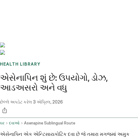
Benchmarks
Stories
FAQ
Sign up / Log in
HEALTH LIBRARY
એસેનાપિન શું છે: ઉપયોગો, ડોઝ,
આડઅસરો અને વધુ
છેલ્લે અપડેટ કરેલ
3 એપ્રિલ, 2026
ઘર
દવાઓ
Asenapine Sublingual Route
એસેનાપિન એક એન્ટિસાયકોટિક દવા છે જે તમારા મગજમાં અમુક