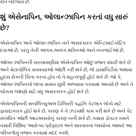
રીતે બદલાય છે.
શું એસેનાપિન, ઓલાન્ઝાપિન કરતાં વધુ સારું
છે?
એસેનાપિન અને ઓલાન્ઝાપિન બંને અસરકારક એન્ટિસાઈકોટિક
દવાઓ છે, પરંતુ તેની અલગ-અલગ શક્તિઓ અને નબળાઈઓ છે.
ઓલાન્ઝાપિનની સરખામણીમાં એસેનાપિન ઓછું વજન વધારી શકે છે
અને મેટાબોલિક સમસ્યાઓ ઓછી કરી શકે છે, જે ડાયાબિટીસ અથવા
હૃદય રોગની ચિંતા કરતા હોવ તો તે મહત્વપૂર્ણ હોઈ શકે છે. જો કે,
ઓલાન્ઝાપિનનો લાંબા સમય સુધી અભ્યાસ કરવામાં આવ્યો છે અને તે
ચોક્કસ લક્ષણો માટે વધુ અસરકારક હોઈ શકે છે.
એસેનાપિનની સબલિંગ્યુઅલ ડિલિવરી પદ્ધતિ કેટલાક લોકો માટે
ફાયદાકારક હોઈ શકે છે, કારણ કે તે ઝડપથી કામ કરી શકે છે અને પેટ
સંબંધિત ઓછી આડઅસરોનું કારણ બની શકે છે. તમારા ડૉક્ટર તમને
તમારી વિશિષ્ટ આરોગ્ય પ્રોફાઇલ અને સારવારના લક્ષ્યોના આધારે આ
પરિબળોનું વજન કરવામાં મદદ કરશે.