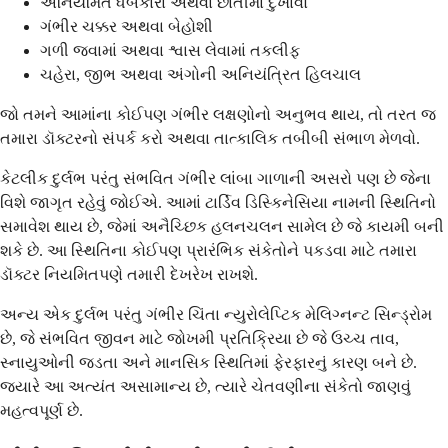
અનિયમિત ધબકારા અથવા છાતીમાં દુખાવો
ગંભીર ચક્કર અથવા બેહોશી
ગળી જવામાં અથવા શ્વાસ લેવામાં તકલીફ
ચહેરા, જીભ અથવા અંગોની અનિયંત્રિત હિલચાલ
જો તમને આમાંના કોઈપણ ગંભીર લક્ષણોનો અનુભવ થાય, તો તરત જ
તમારા ડૉક્ટરનો સંપર્ક કરો અથવા તાત્કાલિક તબીબી સંભાળ મેળવો.
કેટલીક દુર્લભ પરંતુ સંભવિત ગંભીર લાંબા ગાળાની અસરો પણ છે જેના
વિશે જાગૃત રહેવું જોઈએ. આમાં ટાર્ડિવ ડિસ્કિનેસિયા નામની સ્થિતિનો
સમાવેશ થાય છે, જેમાં અનૈચ્છિક હલનચલન સામેલ છે જે કાયમી બની
શકે છે. આ સ્થિતિના કોઈપણ પ્રારંભિક સંકેતોને પકડવા માટે તમારા
ડૉક્ટર નિયમિતપણે તમારી દેખરેખ રાખશે.
અન્ય એક દુર્લભ પરંતુ ગંભીર ચિંતા ન્યુરોલેપ્ટિક મેલિગ્નન્ટ સિન્ડ્રોમ
છે, જે સંભવિત જીવન માટે જોખમી પ્રતિક્રિયા છે જે ઉચ્ચ તાવ,
સ્નાયુઓની જડતા અને માનસિક સ્થિતિમાં ફેરફારનું કારણ બને છે.
જ્યારે આ અત્યંત અસામાન્ય છે, ત્યારે ચેતવણીના સંકેતો જાણવું
મહત્વપૂર્ણ છે.