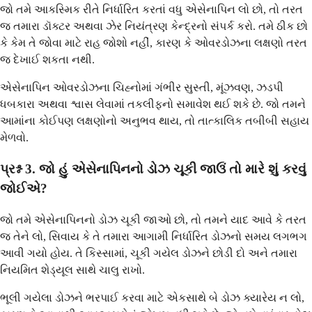
જો તમે આકસ્મિક રીતે નિર્ધારિત કરતાં વધુ એસેનાપિન લો છો, તો તરત
જ તમારા ડૉક્ટર અથવા ઝેર નિયંત્રણ કેન્દ્રનો સંપર્ક કરો. તમે ઠીક છો
કે કેમ તે જોવા માટે રાહ જોશો નહીં, કારણ કે ઓવરડોઝના લક્ષણો તરત
જ દેખાઈ શકતા નથી.
એસેનાપિન ઓવરડોઝના ચિહ્નોમાં ગંભીર સુસ્તી, મૂંઝવણ, ઝડપી
ધબકારા અથવા શ્વાસ લેવામાં તકલીફનો સમાવેશ થઈ શકે છે. જો તમને
આમાંના કોઈપણ લક્ષણોનો અનુભવ થાય, તો તાત્કાલિક તબીબી સહાય
મેળવો.
પ્રશ્ન 3. જો હું એસેનાપિનનો ડોઝ ચૂકી જાઉં તો મારે શું કરવું
જોઈએ?
જો તમે એસેનાપિનનો ડોઝ ચૂકી જાઓ છો, તો તમને યાદ આવે કે તરત
જ તેને લો, સિવાય કે તે તમારા આગામી નિર્ધારિત ડોઝનો સમય લગભગ
આવી ગયો હોય. તે કિસ્સામાં, ચૂકી ગયેલ ડોઝને છોડી દો અને તમારા
નિયમિત શેડ્યૂલ સાથે ચાલુ રાખો.
ભૂલી ગયેલા ડોઝને ભરપાઈ કરવા માટે એકસાથે બે ડોઝ ક્યારેય ન લો,