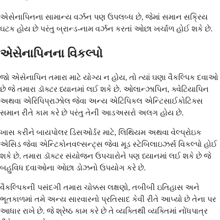
એસેનાપિનના સામાન્ય વર્ઝન પણ ઉપલબ્ધ છે, જેમાં સમાન સક્રિય
ઘટક હોય છે પરંતુ બ્રાન્ડ-નામ વર્ઝન કરતાં ઓછા ખર્ચાળ હોઈ શકે છે.
એસેનાપિનના વિકલ્પો
જો એસેનાપિન તમારા માટે યોગ્ય ન હોય, તો ત્યાં ઘણા વૈકલ્પિક દવાઓ
છે જે તમારા ડૉક્ટર ધ્યાનમાં લઈ શકે છે. ઓલાન્ઝાપિન, ક્વેટિયાપિન
અથવા એરિપિપ્રાઝોલ જેવા અન્ય એટિપિકલ એન્ટિસાઈકોટિક્સ
સમાન રીતે કામ કરે છે પરંતુ તેની આડઅસરો અલગ હોય છે.
ખાસ કરીને બાયપોલર ડિસઓર્ડર માટે, લિથિયમ અથવા વેલ્પ્રોઇક
એસિડ જેવા એન્ટિકોનવલ્સન્ટ્સ જેવા મૂડ સ્ટેબિલાઇઝર્સ વિકલ્પો હોઈ
શકે છે. તમારા ડૉક્ટર સંયોજન ઉપચારોને પણ ધ્યાનમાં લઈ શકે છે જે
બહુવિધ દવાઓના ઓછા ડોઝનો ઉપયોગ કરે છે.
વૈકલ્પિકની પસંદગી તમારા ચોક્કસ લક્ષણો, તબીબી ઇતિહાસ અને
ભૂતકાળમાં તમે અન્ય સારવારનો પ્રતિસાદ કેવી રીતે આપ્યો છે તેના પર
આધાર રાખે છે. જે શ્રેષ્ઠ કામ કરે છે તે વ્યક્તિથી વ્યક્તિમાં નોંધપાત્ર