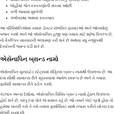
લોહીમાં શ્વેત રક્તકણોની સંખ્યા ઓછી
ગળી જવામાં મુશ્કેલી
ગર્ભાવસ્થા અથવા સ્તનપાન
આ પરિસ્થિતિઓમાં તમારા ડૉક્ટર સંભવિત ફાયદાઓ અને જોખમોનું
વજન કરશે અને જો એસેનાપિન હજી પણ તમારા માટે શ્રેષ્ઠ વિકલ્પ છે,
તો વૈકલ્પિક સારવારની ભલામણ કરી શકે છે અથવા વધુ નજીકથી
દેખરેખની જરૂર પડી શકે છે.
એસેનાપિન બ્રાન્ડ નામો
એસેનાપિન યુનાઇટેડ સ્ટેટ્સમાં સેફ્રિસ બ્રાન્ડ નામથી ઉપલબ્ધ છે. આ
દવા સૌથી સામાન્ય રીતે સૂચવવામાં આવેલ સ્વરૂપ છે અને તે તમારા
ફાર્મસી સામાન્ય રીતે સ્ટોક કરશે.
કેટલાક અન્ય દેશોમાં, એસેનાપિન વિવિધ બ્રાન્ડ નામો હેઠળ ઉપલબ્ધ
હોઈ શકે છે, પરંતુ દવા પોતે જ સમાન રહે છે. જો તમને કોઈ પ્રશ્નો હોય તો
હંમેશા ખાતરી કરો કે તમે તમારા ફાર્માસિસ્ટ સાથે તપાસ કરીને યોગ્ય દવા
મેળવી રહ્યા છો.