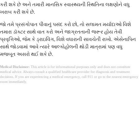
કરી શકે છે અને તમારી માનસિક સ્વાસ્થ્યની સ્થિતિના લક્ષણોને વધુ
ખરાબ કરી શકે છે.
જો તમે પ્રસંગોપાત પીવાનું પસંદ કરો છો, તો સલામત મર્યાદાઓ વિશે
તમારા ડૉક્ટર સાથે વાત કરો અને જાગ્રતતાની જરૂર હોય તેવી
પ્રવૃત્તિઓ, જેમ કે ડ્રાઇવિંગ, વિશે વધારાની સાવચેતી રાખો. એસેનાપિન
સાથે જોડવામાં આવે ત્યારે આલ્કોહોલની થોડી માત્રામાં પણ વધુ
મજબૂત અસરો થઈ શકે છે.
Medical Disclaimer:
This article is for informational purposes only and does not constitute
medical advice. Always consult a qualified healthcare provider for diagnosis and treatment
decisions. If you are experiencing a medical emergency, call 911 or go to the nearest emergency
room immediately.