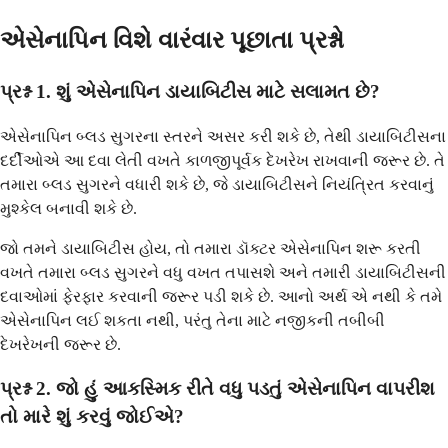
એસેનાપિન વિશે વારંવાર પૂછાતા પ્રશ્નો
પ્રશ્ન 1. શું એસેનાપિન ડાયાબિટીસ માટે સલામત છે?
એસેનાપિન બ્લડ સુગરના સ્તરને અસર કરી શકે છે, તેથી ડાયાબિટીસના
દર્દીઓએ આ દવા લેતી વખતે કાળજીપૂર્વક દેખરેખ રાખવાની જરૂર છે. તે
તમારા બ્લડ સુગરને વધારી શકે છે, જે ડાયાબિટીસને નિયંત્રિત કરવાનું
મુશ્કેલ બનાવી શકે છે.
જો તમને ડાયાબિટીસ હોય, તો તમારા ડૉક્ટર એસેનાપિન શરૂ કરતી
વખતે તમારા બ્લડ સુગરને વધુ વખત તપાસશે અને તમારી ડાયાબિટીસની
દવાઓમાં ફેરફાર કરવાની જરૂર પડી શકે છે. આનો અર્થ એ નથી કે તમે
એસેનાપિન લઈ શકતા નથી, પરંતુ તેના માટે નજીકની તબીબી
દેખરેખની જરૂર છે.
પ્રશ્ન 2. જો હું આકસ્મિક રીતે વધુ પડતું એસેનાપિન વાપરીશ
તો મારે શું કરવું જોઈએ?