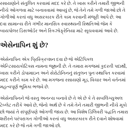
રસાયણોને સંતુલિત કરવામાં મદદ કરે છે. તે ખાસ કરીને તમારી જીભની
નીચે ઓગળવા માટે બનાવવામાં આવ્યું છે, જે તેને તમે ગળી જાઓ છો તે
ગોળીઓ કરતાં વધુ અસરકારક રીતે કામ કરવાની મંજૂરી આપે છે. આ
દવા સામાન્ય રીતે ગંભીર માનસિક સ્વાસ્થ્યની સ્થિતિઓ જેમ કે
બાયપોલર ડિસઓર્ડર અને સ્કિઝોફ્રેનિયા માટે સૂચવવામાં આવે છે.
એસેનાપિન શું છે?
એસેનાપિન એક પ્રિસ્ક્રિપ્શન દવા છે જે એટિપિકલ
એન્ટિસાયકોટિક્સ નામના જૂથની છે. તે તમારા મગજમાં કુદરતી પદાર્થો,
ખાસ કરીને ડોપામાઇન અને સેરોટોનિનનું સંતુલન પુનઃસ્થાપિત કરવામાં
મદદ કરીને કામ કરે છે. આ મગજના રસાયણો મૂડ, વિચાર અને વર્તનમાં
મહત્વપૂર્ણ ભૂમિકા ભજવે છે.
એસેનાપિનને જે વસ્તુ અનન્ય બનાવે છે તે એ છે કે તે સબલિંગ્યુઅલ
ટેબ્લેટ તરીકે આવે છે, જેનો અર્થ છે કે તમે તેને તમારી જીભની નીચે મૂકો
છો જ્યાં તે સંપૂર્ણપણે ઓગળી જાય છે. આ વિશેષ ડિલિવરી પદ્ધતિ તમારા
શરીરને પરંપરાગત ગોળીઓ કરતાં વધુ અસરકારક રીતે દવાને શોષવામાં
મદદ કરે છે જે તમે ગળી જાઓ છો.