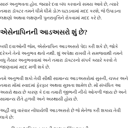
સારું અનુભવતા હોવ. જ્યારે દવા બંધ કરવાનો સમય આવે છે, ત્યારે
તમારા ડૉક્ટર તમને ધીમે ધીમે ડોઝ ઘટાડવામાં મદદ કરશે, જે ઉપાડના
લક્ષણો અથવા લક્ષણની પુનરાવૃત્તિને રોકવામાં મદદ કરે છે.
એસેનાપિનની આડઅસરો શું છે?
બધી દવાઓની જેમ, એસેનાપિન આડઅસરો પેદા કરી શકે છે, જોકે
દરેકને તેનો અનુભવ થતો નથી. શું અપેક્ષા રાખવી તે સમજવાથી તમને
વધુ તૈયાર અનુભવવામાં અને તમારા ડૉક્ટરનો સંપર્ક ક્યારે કરવો તે
જાણવામાં મદદ મળી શકે છે.
તમે અનુભવી શકો તેવી સૌથી સામાન્ય આડઅસરોમાં સુસ્તી, ચક્કર અને
તમારા મોંમાં સ્વાદમાં ફેરફાર અથવા સુન્નતા શામેલ છે. મોં સંબંધિત આ
અસરો થાય છે કારણ કે દવા તમારી જીભની નીચે ઓગળી જાય છે અને
સામાન્ય રીતે હળવી અને અસ્થાયી હોય છે.
અહીં વધુ વારંવાર નોંધાયેલી આડઅસરો છે જે મેનેજ કરી શકાય તેવી
લાગે છે: