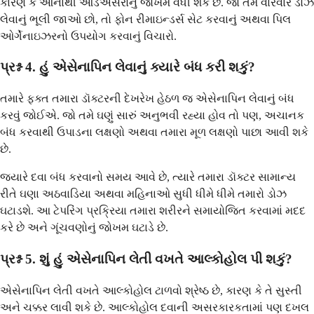
કારણ કે આનાથી આડઅસરોનું જોખમ વધી શકે છે. જો તમે વારંવાર ડોઝ
લેવાનું ભૂલી જાઓ છો, તો ફોન રીમાઇન્ડર્સ સેટ કરવાનું અથવા પિલ
ઓર્ગેનાઇઝરનો ઉપયોગ કરવાનું વિચારો.
પ્રશ્ન 4. હું એસેનાપિન લેવાનું ક્યારે બંધ કરી શકું?
તમારે ફક્ત તમારા ડૉક્ટરની દેખરેખ હેઠળ જ એસેનાપિન લેવાનું બંધ
કરવું જોઈએ. જો તમે ઘણું સારું અનુભવી રહ્યા હોવ તો પણ, અચાનક
બંધ કરવાથી ઉપાડના લક્ષણો અથવા તમારા મૂળ લક્ષણો પાછા આવી શકે
છે.
જ્યારે દવા બંધ કરવાનો સમય આવે છે, ત્યારે તમારા ડૉક્ટર સામાન્ય
રીતે ઘણા અઠવાડિયા અથવા મહિનાઓ સુધી ધીમે ધીમે તમારો ડોઝ
ઘટાડશે. આ ટેપરિંગ પ્રક્રિયા તમારા શરીરને સમાયોજિત કરવામાં મદદ
કરે છે અને ગૂંચવણોનું જોખમ ઘટાડે છે.
પ્રશ્ન 5. શું હું એસેનાપિન લેતી વખતે આલ્કોહોલ પી શકું?
એસેનાપિન લેતી વખતે આલ્કોહોલ ટાળવો શ્રેષ્ઠ છે, કારણ કે તે સુસ્તી
અને ચક્કર લાવી શકે છે. આલ્કોહોલ દવાની અસરકારકતામાં પણ દખલ