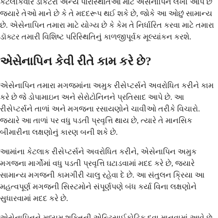
કેટલીકવાર ડોકટરો અન્ય પરિસ્થિતિઓ માટે એસેનાપિન લખી આપે છે
જ્યારે તેઓ માને છે કે તે મદદરૂપ થઈ શકે છે, જોકે આ ઓછું સામાન્ય
છે. એસેનાપિન તમારા માટે યોગ્ય છે કે કેમ તે નિર્ધારિત કરવા માટે તમારા
ડૉક્ટર તમારી વિશિષ્ટ પરિસ્થિતિનું કાળજીપૂર્વક મૂલ્યાંકન કરશે.
એસેનાપિન કેવી રીતે કામ કરે છે?
એસેનાપિન તમારા મગજમાંના અમુક રીસેપ્ટર્સને અવરોધિત કરીને કામ
કરે છે જે ડોપામાઇન અને સેરોટોનિનને પ્રતિસાદ આપે છે. આ
રીસેપ્ટર્સને તાળાં અને મગજના રસાયણોને ચાવીઓ તરીકે વિચારો.
જ્યારે આ તાળાં પર વધુ પડતી પ્રવૃત્તિ થાય છે, ત્યારે તે માનસિક
બીમારીના લક્ષણોનું કારણ બની શકે છે.
આમાંના કેટલાક રીસેપ્ટર્સને અવરોધિત કરીને, એસેનાપિન અમુક
મગજના માર્ગોમાં વધુ પડતી પ્રવૃત્તિ ઘટાડવામાં મદદ કરે છે, જ્યારે
સામાન્ય મગજની કામગીરી ચાલુ રહેવા દે છે. આ સંતુલન ક્રિયા આ
મહત્વપૂર્ણ મગજની સિસ્ટમોને સંપૂર્ણપણે બંધ કર્યા વિના લક્ષણોને
સુધારવામાં મદદ કરે છે.
એસેનાપિનને મધ્યમ શક્તિની એન્ટિસાઈકોટિક દવા માનવામાં આવે છે.