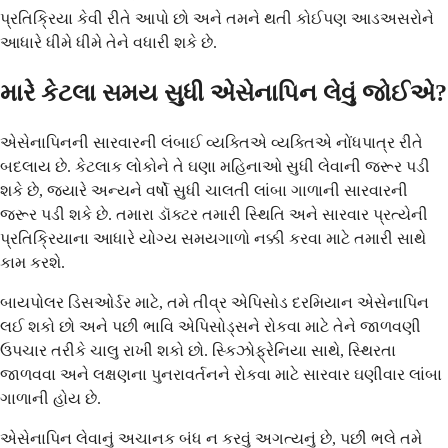
પ્રતિક્રિયા કેવી રીતે આપો છો અને તમને થતી કોઈપણ આડઅસરોને
આધારે ધીમે ધીમે તેને વધારી શકે છે.
મારે કેટલા સમય સુધી એસેનાપિન લેવું જોઈએ?
એસેનાપિનની સારવારની લંબાઈ વ્યક્તિએ વ્યક્તિએ નોંધપાત્ર રીતે
બદલાય છે. કેટલાક લોકોને તે ઘણા મહિનાઓ સુધી લેવાની જરૂર પડી
શકે છે, જ્યારે અન્યને વર્ષો સુધી ચાલતી લાંબા ગાળાની સારવારની
જરૂર પડી શકે છે. તમારા ડૉક્ટર તમારી સ્થિતિ અને સારવાર પ્રત્યેની
પ્રતિક્રિયાના આધારે યોગ્ય સમયગાળો નક્કી કરવા માટે તમારી સાથે
કામ કરશે.
બાયપોલર ડિસઓર્ડર માટે, તમે તીવ્ર એપિસોડ દરમિયાન એસેનાપિન
લઈ શકો છો અને પછી ભાવિ એપિસોડ્સને રોકવા માટે તેને જાળવણી
ઉપચાર તરીકે ચાલુ રાખી શકો છો. સ્કિઝોફ્રેનિયા સાથે, સ્થિરતા
જાળવવા અને લક્ષણના પુનરાવર્તનને રોકવા માટે સારવાર ઘણીવાર લાંબા
ગાળાની હોય છે.
એસેનાપિન લેવાનું અચાનક બંધ ન કરવું અગત્યનું છે, પછી ભલે તમે