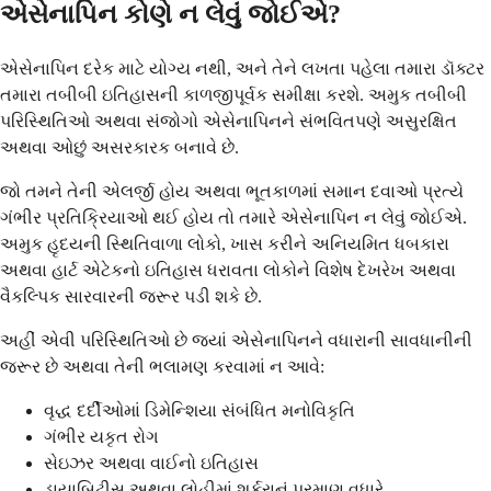
એસેનાપિન કોણે ન લેવું જોઈએ?
એસેનાપિન દરેક માટે યોગ્ય નથી, અને તેને લખતા પહેલા તમારા ડૉક્ટર
તમારા તબીબી ઇતિહાસની કાળજીપૂર્વક સમીક્ષા કરશે. અમુક તબીબી
પરિસ્થિતિઓ અથવા સંજોગો એસેનાપિનને સંભવિતપણે અસુરક્ષિત
અથવા ઓછું અસરકારક બનાવે છે.
જો તમને તેની એલર્જી હોય અથવા ભૂતકાળમાં સમાન દવાઓ પ્રત્યે
ગંભીર પ્રતિક્રિયાઓ થઈ હોય તો તમારે એસેનાપિન ન લેવું જોઈએ.
અમુક હૃદયની સ્થિતિવાળા લોકો, ખાસ કરીને અનિયમિત ધબકારા
અથવા હાર્ટ એટેકનો ઇતિહાસ ધરાવતા લોકોને વિશેષ દેખરેખ અથવા
વૈકલ્પિક સારવારની જરૂર પડી શકે છે.
અહીં એવી પરિસ્થિતિઓ છે જ્યાં એસેનાપિનને વધારાની સાવધાનીની
જરૂર છે અથવા તેની ભલામણ કરવામાં ન આવે:
વૃદ્ધ દર્દીઓમાં ડિમેન્શિયા સંબંધિત મનોવિકૃતિ
ગંભીર યકૃત રોગ
સેઇઝર અથવા વાઈનો ઇતિહાસ
ડાયાબિટીસ અથવા લોહીમાં શર્કરાનું પ્રમાણ વધારે