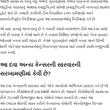
ઓછી સામાન્ય પરંતુ વધુ ગંભીર ગૂંચવણોમાં ગંભીર યકૃતની સમસ્યાઓ,
લોહીના ગંઠાવાનું અથવા સ્વાદુપિંડનો સોજો (સ્વાદુપિંડની બળતરા) શામેલ
હોઈ શકે છે. તમારી તબીબી ટીમ નિયમિત રક્ત પરીક્ષણો અને
સાવચેતીપૂર્વક નિરીક્ષણ દ્વારા આ સમસ્યાઓનું નિરીક્ષણ કરે છે.
એ યાદ રાખવું અગત્યનું છે કે તમારી આરોગ્યસંભાળ ટીમે આ દવા પસંદ
કરી છે કારણ કે તેઓ માને છે કે તમારા વિશિષ્ટ સંજોગો માટે તેના ફાયદા
જોખમો કરતાં વધી જાય છે. તેઓ ગૂંચવણોને ઓછી કરવા અને ઊભી
થતી કોઈપણ સમસ્યાઓનું નિરાકરણ લાવવા માટે તમારી સાથે નજીકથી
કામ કરશે.
આ દવા અન્ય કેન્સરની સારવારની
સરખામણીમાં કેવી છે?
આ દવા કેન્સરની સારવાર માટે એક અનોખો અભિગમ પ્રદાન કરે છે જે
પરંપરાગત કીમોથેરાપી દવાઓથી અલગ છે. જ્યારે કીમોથેરાપી સામાન્ય
રીતે ઝડપથી વિભાજીત થતા કોષોને લક્ષ્ય બનાવે છે, ત્યારે આ
એન્ઝાઇમ થેરાપી ખાસ કરીને કેન્સરના કોષોની એસ્પેરેજીન ઉત્પન્ન
કરવામાં અસમર્થતાને લક્ષ્ય બનાવે છે.