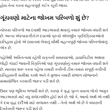
હોય તેના કરતા મહત્વપૂર્ણ કંઈક ચૂકી જાય.
ગૂંચવણો માટેના જોખમ પરિબળો શું છે?
ચોક્કસ પરિબળો આ દવાથી આડઅસરો થવાનું તમારું જોખમ વધારી શકે
છે. અન્ય એસ્પારાગીનેઝ દવાઓ પ્રત્યે એલર્જીક પ્રતિક્રિયાઓનો
ઇતિહાસ હોવો એ ધ્યાનમાં લેવાનું સૌથી મહત્વપૂર્ણ જોખમ પરિબળોમાંનું
એક છે.
પહેલેથી અસ્તિત્વમાં રહેલી યકૃતની સમસ્યાઓ, ડાયાબિટીસ અથવા
લોહી ગંઠાઈ જવાની વિકૃતિઓ પણ ગૂંચવણોનું તમારું જોખમ વધારી શકે
છે. સારવાર શરૂ કરતા પહેલા તમારી તબીબી ટીમ તમારા સંપૂર્ણ તબીબી
ઇતિહાસની સમીક્ષા કરશે અને તે મુજબ તમારી સંભાળ યોજનાને
સમાયોજિત કરવાની જરૂર પડી શકે છે.
ઉંમર પણ ભૂમિકા ભજવી શકે છે, કારણ કે વૃદ્ધ પુખ્ત વયના લોકો અમુક
આડઅસરો માટે વધુ સંવેદનશીલ હોઈ શકે છે. જો કે, આનો અર્થ એ નથી
કે દવા વૃદ્ધ દર્દીઓ માટે સલામત નથી – તેનો અર્થ એ છે કે વધારાની
દેખરેખની જરૂર પડી શકે છે.