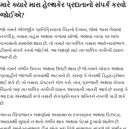
મારે ક્યારે મારા હેલ્થકેર પ્રદાતાનો સંપર્ક કરવો
જોઈએ?
જો તમને એલર્જીક પ્રતિક્રિયાના ચિહ્નો દેખાય, જેમાં શ્વાસ લેવામાં
તકલીફ, તમારા ચહેરા અથવા ગળામાં સોજો, અથવા ત્વચા પર લાલ
ચકામાનો સમાવેશ થાય છે, તો તમારે તાત્કાલિક તમારા આરોગ્યસંભાળ
ટીમનો સંપર્ક કરવો જોઈએ. આ લક્ષણો માટે તાત્કાલિક તબીબી ધ્યાન
જરૂરી છે.
જો તમને ગંભીર ઉબકા અથવા ઉલટી થાય છે જે તમને ખોરાક અથવા
પ્રવાહીને જાળવી રાખવાથી અટકાવે છે, કારણ કે તેનાથી ડિહાઇડ્રેશન
થઈ શકે છે, તો તમારા ડૉક્ટરને કૉલ કરો. તાવ, ધ્રુજારી અથવા ચેપના
ચિહ્નો પણ તાત્કાલિક તબીબી ધ્યાન આપવાની ખાતરી આપે છે કારણ કે
આ દવા અસ્થાયી રૂપે તમારી રોગપ્રતિકારક શક્તિને નબળી પાડી શકે
છે.
અન્ય ચિંતાજનક લક્ષણોમાં અસામાન્ય રક્તસ્રાવ અથવા ઉઝરડા,
આરામથી સુધારો ન થતો ગંભીર થાક અથવા પેટમાં દુખાવો શામેલ છે.
તમારી આરોગ્યસંભાળ ટીમ એવા મુદ્દા વિશે સાંભળવા માંગશે જે ગંભીર ન