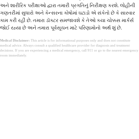
અને શારીરિક પરીક્ષાઓ દ્વારા તમારી પ્રગતિનું નિરીક્ષણ કરશે. લોહીની
ગણતરીમાં સુધારો અને કેન્સરના કોષોમાં ઘટાડો એ સંકેતો છે કે સારવાર
કામ કરી રહી છે. તમારા ડૉક્ટર સમજાવશે કે તેઓ કયા ચોક્કસ માર્કર્સ
જોઈ રહ્યા છે અને તમારા પૂર્વસૂચન માટે પરિણામોનો અર્થ શું છે.
Medical Disclaimer:
This article is for informational purposes only and does not constitute
medical advice. Always consult a qualified healthcare provider for diagnosis and treatment
decisions. If you are experiencing a medical emergency, call 911 or go to the nearest emergency
room immediately.