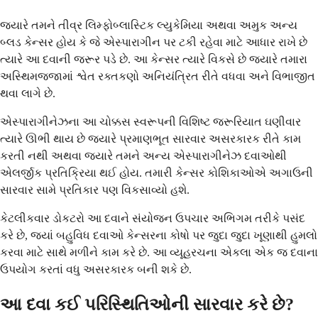
જ્યારે તમને તીવ્ર લિમ્ફોબ્લાસ્ટિક લ્યુકેમિયા અથવા અમુક અન્ય
બ્લડ કેન્સર હોય કે જે એસ્પારાગીન પર ટકી રહેવા માટે આધાર રાખે છે
ત્યારે આ દવાની જરૂર પડે છે. આ કેન્સર ત્યારે વિકસે છે જ્યારે તમારા
અસ્થિમજ્જામાં શ્વેત રક્તકણો અનિયંત્રિત રીતે વધવા અને વિભાજીત
થવા લાગે છે.
એસ્પારાગીનેઝના આ ચોક્કસ સ્વરૂપની વિશિષ્ટ જરૂરિયાત ઘણીવાર
ત્યારે ઊભી થાય છે જ્યારે પ્રમાણભૂત સારવાર અસરકારક રીતે કામ
કરતી નથી અથવા જ્યારે તમને અન્ય એસ્પારાગીનેઝ દવાઓથી
એલર્જીક પ્રતિક્રિયા થઈ હોય. તમારી કેન્સર કોશિકાઓએ અગાઉની
સારવાર સામે પ્રતિકાર પણ વિકસાવ્યો હશે.
કેટલીકવાર ડોકટરો આ દવાને સંયોજન ઉપચાર અભિગમ તરીકે પસંદ
કરે છે, જ્યાં બહુવિધ દવાઓ કેન્સરના કોષો પર જુદા જુદા ખૂણાથી હુમલો
કરવા માટે સાથે મળીને કામ કરે છે. આ વ્યૂહરચના એકલા એક જ દવાના
ઉપયોગ કરતાં વધુ અસરકારક બની શકે છે.
આ દવા કઈ પરિસ્થિતિઓની સારવાર કરે છે?