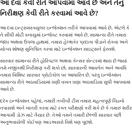
આ દવા કેવી રીતે આપવામાં આવે છે અને તેનું
નિરીક્ષણ કેવી રીતે કરવામાં આવે છે?
આ દવા ઇન્ટ્રામસ્ક્યુલર ઇન્જેક્શન તરીકે આપવામાં આવે છે, એટલે કે
તે સીધી મોટી સ્નાયુમાં ઇન્જેક્ટ કરવામાં આવે છે, સામાન્ય રીતે તમારા
જાંઘ અથવા ઉપલા હાથમાં. તમારા હેલ્થકેર પ્રદાતા પીડાને રોકવા અને
યોગ્ય શોષણ સુનિશ્ચિત કરવા માટે ઇન્જેક્શન સાઇટ્સને ફેરવશે.
સારવાર સામાન્ય રીતે હોસ્પિટલ અથવા કેન્સર સેન્ટરમાં થાય છે જ્યાં
તમે નજીકથી નિરીક્ષણ કરી શકો છો. સારવારની આવર્તન અને અવધિ
તમારા વિશિષ્ટ સારવાર પ્રોટોકોલ પર આધારિત છે, પરંતુ ઇન્જેક્શન
સામાન્ય રીતે અઠવાડિયામાં ઘણી વખત ઘણા અઠવાડિયા સુધી આપવામાં
આવે છે.
દરેક ઇન્જેક્શન પહેલાં, તમારી તબીબી ટીમ તમારા મહત્વપૂર્ણ ચિહ્નો
તપાસશે અને ખાતરી કરવા માટે રક્ત પરીક્ષણો કરી શકે છે કે તમારું શરીર
આગામી ડોઝ માટે તૈયાર છે. તેઓ તમને તમારી છેલ્લી સારવાર પછી
અનુભવાયેલી કોઈપણ આડઅસરો વિશે પણ પૂછશે.