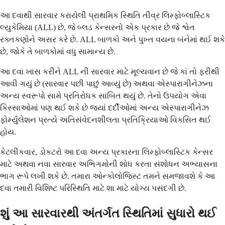
આ દવાથી સારવાર કરાયેલી પ્રાથમિક સ્થિતિ તીવ્ર લિમ્ફોબ્લાસ્ટિક
લ્યુકેમિયા (ALL) છે, જે બ્લડ કેન્સરનો એક પ્રકાર છે જે શ્વેત
રક્તકણોને અસર કરે છે. ALL બાળકો અને પુખ્ત વયના બંનેમાં થઈ શકે
છે, જોકે તે બાળકોમાં વધુ સામાન્ય છે.
આ દવા ખાસ કરીને ALL ની સારવાર માટે મૂલ્યવાન છે જે કાં તો ફરીથી
આવી ગયું છે (સારવાર પછી પાછું આવ્યું છે) અથવા એસ્પારાગીનેઝના
અન્ય સ્વરૂપો સામે પ્રતિરોધક સાબિત થયું છે. તેનો ઉપયોગ એવા
કિસ્સાઓમાં પણ થઈ શકે છે જ્યાં દર્દીઓમાં અન્ય એસ્પારાગીનેઝ
ફોર્મ્યુલેશન પ્રત્યે અતિસંવેદનશીલતા પ્રતિક્રિયાઓ વિકસિત થઈ
હોય.
કેટલીકવાર, ડોકટરો આ દવા અન્ય પ્રકારના લિમ્ફોબ્લાસ્ટિક કેન્સર
માટે અથવા નવા સારવાર અભિગમોની શોધ કરતા સંશોધન અભ્યાસના
ભાગ રૂપે લખી શકે છે. તમારા ઓન્કોલોજિસ્ટ તમને સમજાવશે કે આ
દવા તમારી વિશિષ્ટ પરિસ્થિતિ માટે શા માટે યોગ્ય પસંદગી છે.
શું આ સારવારથી અંતર્ગત સ્થિતિમાં સુધારો થઈ