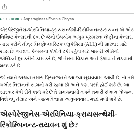
ઘર
દવાઓ
Asparaginase Erwinia Chrysanthemi Recombinant Rywn Intramuscular Route
એસ્પેરેજીનેસ-એરવિનિયા-ક્રાયસન્થેમી-રિકોમ્બિનન્ટ-રાયવન એ એક
વિશિષ્ટ કેન્સરની દવા છે જેનો ઉપયોગ અમુક પ્રકારના લોહીના કેન્સર,
ખાસ કરીને તીવ્ર લિમ્ફોબ્લાસ્ટિક લ્યુકેમિયા (ALL) ની સારવાર માટે
થાય છે. આ દવા કેન્સરના કોષોને ટકી રહેવા માટે જરૂરી એમિનો
એસિડને દૂર કરીને કામ કરે છે, જે તેમના વિકાસ અને ફેલાવાને રોકવામાં
મદદ કરે છે.
જો તમને અથવા તમારા પ્રિયજનને આ દવા સૂચવવામાં આવી છે, તો તમે
ગંભીર નિદાનનો સામનો કરી રહ્યા છો અને ઘણા પ્રશ્નો હોઈ શકે છે. આ
સારવાર કેવી રીતે કાર્ય કરે છે તે સમજવાથી તમને તમારી સંભાળ યોજના
વિશે વધુ તૈયાર અને આત્મવિશ્વાસ અનુભવવામાં મદદ મળી શકે છે.
એસ્પેરેજીનેસ-એરવિનિયા-ક્રાયસન્થેમી-
રિકોમ્બિનન્ટ-રાયવન શું છે?