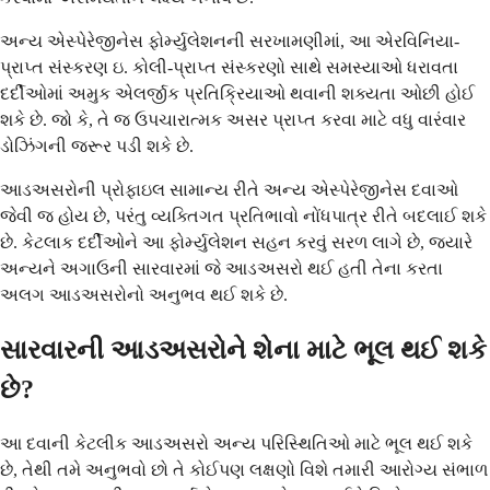
અન્ય એસ્પેરેજીનેસ ફોર્મ્યુલેશનની સરખામણીમાં, આ એરવિનિયા-
પ્રાપ્ત સંસ્કરણ ઇ. કોલી-પ્રાપ્ત સંસ્કરણો સાથે સમસ્યાઓ ધરાવતા
દર્દીઓમાં અમુક એલર્જીક પ્રતિક્રિયાઓ થવાની શક્યતા ઓછી હોઈ
શકે છે. જો કે, તે જ ઉપચારાત્મક અસર પ્રાપ્ત કરવા માટે વધુ વારંવાર
ડોઝિંગની જરૂર પડી શકે છે.
આડઅસરોની પ્રોફાઇલ સામાન્ય રીતે અન્ય એસ્પેરેજીનેસ દવાઓ
જેવી જ હોય છે, પરંતુ વ્યક્તિગત પ્રતિભાવો નોંધપાત્ર રીતે બદલાઈ શકે
છે. કેટલાક દર્દીઓને આ ફોર્મ્યુલેશન સહન કરવું સરળ લાગે છે, જ્યારે
અન્યને અગાઉની સારવારમાં જે આડઅસરો થઈ હતી તેના કરતા
અલગ આડઅસરોનો અનુભવ થઈ શકે છે.
સારવારની આડઅસરોને શેના માટે ભૂલ થઈ શકે
છે?
આ દવાની કેટલીક આડઅસરો અન્ય પરિસ્થિતિઓ માટે ભૂલ થઈ શકે
છે, તેથી તમે અનુભવો છો તે કોઈપણ લક્ષણો વિશે તમારી આરોગ્ય સંભાળ