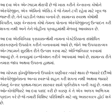
આ દવા એક એન્ઝાઇમ થેરાપી છે જે ખાસ કરીને કેન્સરના કોષોને
એસ્પેરેજીન, એક એમિનો એસિડ કે જે તેમને ટકી રહેવા માટે ખૂબ જ
જરૂરી છે, તેને ઘટાડીને લક્ષ્ય બનાવે છે. સામાન્ય સ્વસ્થ કોષોથી
વિપરીત, ઘણા કેન્સરના કોષો તેમના પોતાના એસ્પેરેજીનનું ઉત્પાદન કરી
શકતા નથી અને તેને લોહીના પ્રવાહમાંથી મેળવવું આવશ્યક છે.
આ દવા એરવિનિયા ક્રાયસન્થેમી નામના બેક્ટેરિયાના સંશોધિત
સંસ્કરણનો ઉપયોગ કરીને બનાવવામાં આવે છે, જેને આ ઉપચારાત્મક
એન્ઝાઇમને સુરક્ષિત રીતે ઉત્પન્ન કરવા માટે એન્જિનિયર કરવામાં
આવ્યું છે. તે સ્નાયુમાં ઇન્જેક્શન તરીકે આપવામાં આવે છે, સામાન્ય રીતે
તમારા જાંઘ અથવા ઉપરના હાથમાં.
આ ચોક્કસ ફોર્મ્યુલેશનનો ઉપયોગ ઘણીવાર ત્યારે થાય છે જ્યારે દર્દીઓ
એસ્પેરેજીનેસના અન્ય સ્વરૂપો સહન કરી શકતા નથી અથવા જ્યારે
તેમનું કેન્સર પ્રથમ-લાઇન સારવાર સામે પ્રતિરોધક બની ગયું છે. તમારા
ઓન્કોલોજિસ્ટે આ દવા પસંદ કરી છે કારણ કે તે એક અલગ અભિગમ
પ્રદાન કરે છે જે તમારી વિશિષ્ટ પરિસ્થિતિ માટે વધુ અસરકારક હોઈ શકે
છે.