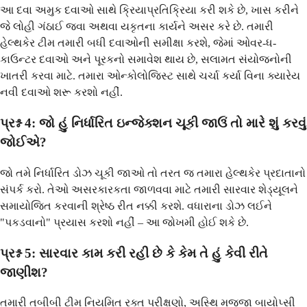
આ દવા અમુક દવાઓ સાથે ક્રિયાપ્રતિક્રિયા કરી શકે છે, ખાસ કરીને
જે લોહી ગંઠાઈ જવા અથવા યકૃતના કાર્યને અસર કરે છે. તમારી
હેલ્થકેર ટીમ તમારી બધી દવાઓની સમીક્ષા કરશે, જેમાં ઓવર-ધ-
કાઉન્ટર દવાઓ અને પૂરકનો સમાવેશ થાય છે, સલામત સંયોજનોની
ખાતરી કરવા માટે. તમારા ઓન્કોલોજિસ્ટ સાથે ચર્ચા કર્યા વિના ક્યારેય
નવી દવાઓ શરૂ કરશો નહીં.
પ્રશ્ન 4: જો હું નિર્ધારિત ઇન્જેક્શન ચૂકી જાઉં તો મારે શું કરવું
જોઈએ?
જો તમે નિર્ધારિત ડોઝ ચૂકી જાઓ તો તરત જ તમારા હેલ્થકેર પ્રદાતાનો
સંપર્ક કરો. તેઓ અસરકારકતા જાળવવા માટે તમારી સારવાર શેડ્યૂલને
સમાયોજિત કરવાની શ્રેષ્ઠ રીત નક્કી કરશે. વધારાના ડોઝ લઈને
"પકડવાનો" પ્રયાસ કરશો નહીં – આ જોખમી હોઈ શકે છે.
પ્રશ્ન 5: સારવાર કામ કરી રહી છે કે કેમ તે હું કેવી રીતે
જાણીશ?
તમારી તબીબી ટીમ નિયમિત રક્ત પરીક્ષણો, અસ્થિ મજ્જા બાયોપ્સી