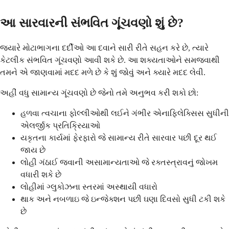
આ સારવારની સંભવિત ગૂંચવણો શું છે?
જ્યારે મોટાભાગના દર્દીઓ આ દવાને સારી રીતે સહન કરે છે, ત્યારે
કેટલીક સંભવિત ગૂંચવણો આવી શકે છે. આ શક્યતાઓને સમજવાથી
તમને એ જાણવામાં મદદ મળે છે કે શું જોવું અને ક્યારે મદદ લેવી.
અહીં વધુ સામાન્ય ગૂંચવણો છે જેનો તમે અનુભવ કરી શકો છો:
હળવા ત્વચાના ફોલ્લીઓથી લઈને ગંભીર એનાફિલેક્સિસ સુધીની
એલર્જીક પ્રતિક્રિયાઓ
યકૃતના કાર્યમાં ફેરફારો જે સામાન્ય રીતે સારવાર પછી દૂર થઈ
જાય છે
લોહી ગંઠાઈ જવાની અસામાન્યતાઓ જે રક્તસ્ત્રાવનું જોખમ
વધારી શકે છે
લોહીમાં ગ્લુકોઝના સ્તરમાં અસ્થાયી વધારો
થાક અને નબળાઇ જે ઇન્જેક્શન પછી ઘણા દિવસો સુધી ટકી શકે
છે