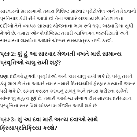
સારવારનો સમયગાળો તમારા વિશિષ્ટ સારવાર પ્રોટોકોલ અને તમે દવાનો
પ્રતિસાદ કેવી રીતે આપો છો તેના આધારે બદલાય છે. મોટાભાગના
દર્દીઓ તેને વ્યાપક સારવાર યોજનાના ભાગ રૂપે ઘણા અઠવાડિયા સુધી
મેળવે છે. તમારા ઓન્કોલોજિસ્ટ તમારી વ્યક્તિગત જરૂરિયાતો અને
સારવારના લક્ષ્યોના આધારે ચોક્કસ સમયપત્રક નક્કી કરશે.
પ્રશ્ન 2: શું હું આ સારવાર મેળવતી વખતે મારી સામાન્ય
પ્રવૃત્તિઓ ચાલુ રાખી શકું?
ઘણા દર્દીઓ હળવી પ્રવૃત્તિઓ અને કામ ચાલુ રાખી શકે છે, પરંતુ તમને
કેવું લાગે છે તેના આધારે તમારે તમારી દિનચર્યામાં ફેરફાર કરવાની જરૂર
પડી શકે છે. સખત કસરત કરવાનું ટાળવું અને તમારા શરીરના સંકેતો
સાંભળવું મહત્વપૂર્ણ છે. તમારી આરોગ્ય સંભાળ ટીમ સારવાર દરમિયાન
પ્રવૃત્તિના સ્તર વિશે ચોક્કસ માર્ગદર્શન આપી શકે છે.
પ્રશ્ન 3: શું આ દવા મારી અન્ય દવાઓ સાથે
ક્રિયાપ્રતિક્રિયા કરશે?