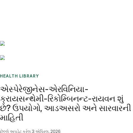
Benchmarks
Stories
FAQ
Sign up / Log in
HEALTH LIBRARY
એસ્પેરેજીનેસ-એરવિનિયા-
ક્રાયસન્થેમી-રિકોમ્બિનન્ટ-રાયવન શું
છે? ઉપયોગો, આડઅસરો અને સારવારની
માહિતી
છેલ્લે અપડેટ કરેલ
3 એપ્રિલ, 2026