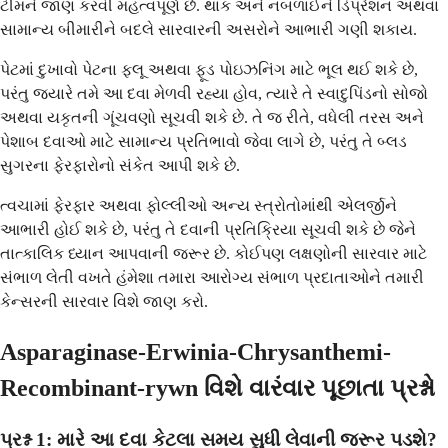
ટીમને જાણ કરવી મહત્વપૂર્ણ છે. થાક અને નબળાઈને ડિપ્રેશન અથવા
સામાન્ય બીમારીને બદલે સારવારની અસરોને આભારી ગણી શકાય.
પેટમાં દુખાવો પેટના ફ્લૂ અથવા ફૂડ પોઇઝનિંગ માટે ભૂલ થઈ શકે છે,
પરંતુ જ્યારે તમે આ દવા મેળવી રહ્યા હોવ, ત્યારે તે સ્વાદુપિંડનો સોજો
અથવા યકૃતની ગૂંચવણો સૂચવી શકે છે. તે જ રીતે, વધેલી તરસ અને
પેશાબ દવાઓ માટે સામાન્ય પ્રતિભાવો જેવા લાગે છે, પરંતુ તે બ્લડ
સુગરના ફેરફારોનો સંકેત આપી શકે છે.
ત્વચામાં ફેરફાર અથવા ફોલ્લીઓ અન્ય સ્ત્રોતોમાંથી એલર્જીને
આભારી હોઈ શકે છે, પરંતુ તે દવાની પ્રતિક્રિયા સૂચવી શકે છે જેને
તાત્કાલિક ધ્યાન આપવાની જરૂર છે. કોઈપણ લક્ષણોની સારવાર માટે
સંભાળ લેતી વખતે હંમેશા તમારા આરોગ્ય સંભાળ પ્રદાતાઓને તમારી
કેન્સરની સારવાર વિશે જાણ કરો.
Asparaginase-Erwinia-Chrysanthemi-
Recombinant-rywn વિશે વારંવાર પૂછાતા પ્રશ્નો
પ્રશ્ન 1: મારે આ દવા કેટલા સમય સુધી લેવાની જરૂર પડશે?