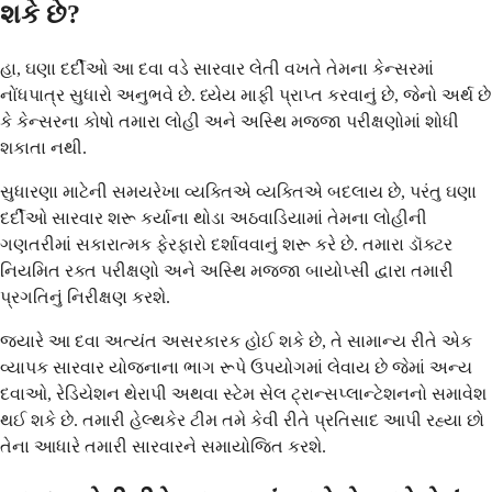
શકે છે?
હા, ઘણા દર્દીઓ આ દવા વડે સારવાર લેતી વખતે તેમના કેન્સરમાં
નોંધપાત્ર સુધારો અનુભવે છે. ધ્યેય માફી પ્રાપ્ત કરવાનું છે, જેનો અર્થ છે
કે કેન્સરના કોષો તમારા લોહી અને અસ્થિ મજ્જા પરીક્ષણોમાં શોધી
શકાતા નથી.
સુધારણા માટેની સમયરેખા વ્યક્તિએ વ્યક્તિએ બદલાય છે, પરંતુ ઘણા
દર્દીઓ સારવાર શરૂ કર્યાના થોડા અઠવાડિયામાં તેમના લોહીની
ગણતરીમાં સકારાત્મક ફેરફારો દર્શાવવાનું શરૂ કરે છે. તમારા ડૉક્ટર
નિયમિત રક્ત પરીક્ષણો અને અસ્થિ મજ્જા બાયોપ્સી દ્વારા તમારી
પ્રગતિનું નિરીક્ષણ કરશે.
જ્યારે આ દવા અત્યંત અસરકારક હોઈ શકે છે, તે સામાન્ય રીતે એક
વ્યાપક સારવાર યોજનાના ભાગ રૂપે ઉપયોગમાં લેવાય છે જેમાં અન્ય
દવાઓ, રેડિયેશન થેરાપી અથવા સ્ટેમ સેલ ટ્રાન્સપ્લાન્ટેશનનો સમાવેશ
થઈ શકે છે. તમારી હેલ્થકેર ટીમ તમે કેવી રીતે પ્રતિસાદ આપી રહ્યા છો
તેના આધારે તમારી સારવારને સમાયોજિત કરશે.