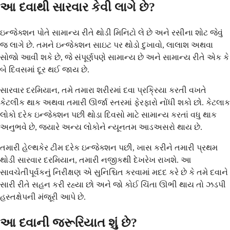
આ દવાથી સારવાર કેવી લાગે છે?
ઇન્જેક્શન પોતે સામાન્ય રીતે થોડી મિનિટો લે છે અને રસીના શોટ જેવું
જ લાગે છે. તમને ઇન્જેક્શન સાઇટ પર થોડો દુખાવો, લાલાશ અથવા
સોજો આવી શકે છે, જે સંપૂર્ણપણે સામાન્ય છે અને સામાન્ય રીતે એક કે
બે દિવસમાં દૂર થઈ જાય છે.
સારવાર દરમિયાન, તમે તમારા શરીરમાં દવા પ્રક્રિયા કરતી વખતે
કેટલીક થાક અથવા તમારી ઊર્જા સ્તરમાં ફેરફારો નોંધી શકો છો. કેટલાક
લોકો દરેક ઇન્જેક્શન પછી થોડા દિવસો માટે સામાન્ય કરતાં વધુ થાક
અનુભવે છે, જ્યારે અન્ય લોકોને ન્યૂનતમ આડઅસરો થાય છે.
તમારી હેલ્થકેર ટીમ દરેક ઇન્જેક્શન પછી, ખાસ કરીને તમારી પ્રથમ
થોડી સારવાર દરમિયાન, તમારી નજીકથી દેખરેખ રાખશે. આ
સાવચેતીપૂર્વકનું નિરીક્ષણ એ સુનિશ્ચિત કરવામાં મદદ કરે છે કે તમે દવાને
સારી રીતે સહન કરી રહ્યા છો અને જો કોઈ ચિંતા ઊભી થાય તો ઝડપી
હસ્તક્ષેપની મંજૂરી આપે છે.
આ દવાની જરૂરિયાત શું છે?