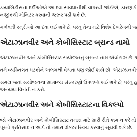
ડાયાબિટીસના દર્દીઓએ આ દવા સાવધાનીથી વાપરવી જોઈએ, કારણ કે તે 
નજીકથી મોનિટર કરવાની જરૂર પડી શકે છે.
ગર્ભવતી સ્ત્રીઓ આ દવા લઈ શકે છે, પરંતુ તેના માટે વિશેષ દેખરેખની જ
એટાઝાનવીર અને કોબીસિસ્ટાટ બ્રાન્ડ નામો
એટાઝાનવીર અને કોબીસિસ્ટાટ સંયોજનનું બ્રાન્ડ નામ એવોટાઝ છે. આ ય
તમે વ્યક્તિગત ઘટકોને અલગથી વેચતા પણ જોઈ શકો છો. એટાઝાનવીર એક
સમય જતાં સંયોજનના સામાન્ય સંસ્કરણો ઉપલબ્ધ થઈ શકે છે, પરંતુ હાલ
અન્યથા વિનંતી ન કરો.
એટાઝાનવીર અને કોબીસિસ્ટાટના વિકલ્પો
જો એટાઝાનવીર અને કોબીસિસ્ટાટ તમારા માટે સારી રીતે કામ ન કર
પૂરતો પ્રતિસાદ ન આપે તો તમારા ડૉક્ટર સ્વિચ કરવાનું સૂચવી શકે છે.