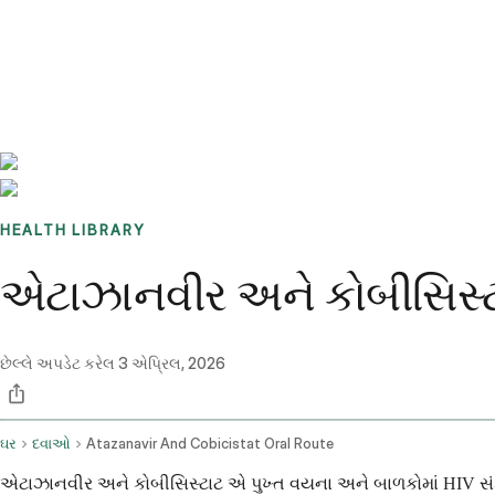
Benchmarks
Stories
FAQ
Sign up / Log in
HEALTH LIBRARY
એટાઝાનવીર અને કોબીસિસ્ટા
છેલ્લે અપડેટ કરેલ
3 એપ્રિલ, 2026
ઘર
દવાઓ
Atazanavir And Cobicistat Oral Route
એટાઝાનવીર અને કોબીસિસ્ટાટ એ પુખ્ત વયના અને બાળકોમાં HIV સંક્