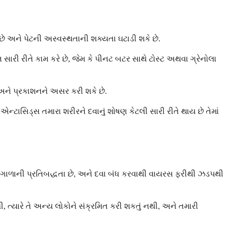
છે અને પેટની અસ્વસ્થતાની શક્યતા ઘટાડી શકે છે.
સારી રીતે કામ કરે છે, જેમ કે પીનટ બટર સાથે ટોસ્ટ અથવા ગ્રેનોલા
અને પ્રકાશનને અસર કરી શકે છે.
ટાસિડ્સ તમારા શરીરને દવાનું શોષણ કેટલી સારી રીતે થાય છે તેમાં
બા ગાળાની પ્રતિબદ્ધતા છે, અને દવા બંધ કરવાથી વાયરસ ફરીથી ઝડપથી
 ત્યારે તે અન્ય લોકોને સંક્રમિત કરી શકતું નથી, અને તમારી