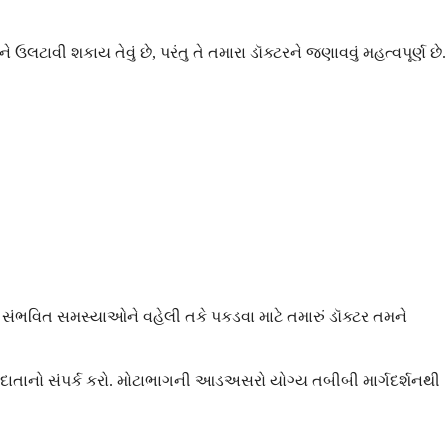
ાવી શકાય તેવું છે, પરંતુ તે તમારા ડૉક્ટરને જણાવવું મહત્વપૂર્ણ છે.
સંભવિત સમસ્યાઓને વહેલી તકે પકડવા માટે તમારું ડૉક્ટર તમને
ાતાનો સંપર્ક કરો. મોટાભાગની આડઅસરો યોગ્ય તબીબી માર્ગદર્શનથી