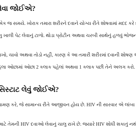
 લેવા જોઈએ?
ક જ સમયે. ખોરાક તમારા શરીરને દવાને યોગ્ય રીતે શોષવામાં મદદ કરે 
ખાલી પેટ લેવાનું ટાળો. થોડા પ્રોટીન અથવા ચરબી સાથેનું હળવું ભોજન 
ો, ચાવો અથવા તોડો નહીં, કારણ કે આ તમારી શરીરમાં દવાની શોષણ 
ેલા ઓછામાં ઓછા 2 કલાક પહેલાં અથવા 1 કલાક પછી તેને અલગ કરો. એન્
િસ્ટાટ લેવું જોઈએ?
ર ભલામણ કરે, જે સામાન્ય રીતે આજીવન હોય છે. HIV ની સારવાર એ લાં
તેમની HIV દવાઓ લેવાનું ચાલુ રાખે છે. જ્યારે HIV શોધી શકાતું નથી,