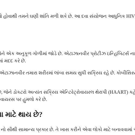
લ્પો હોવાથી તમને ઘણી શાંતિ મળી શકે છે. આ દવા સંયોજન આધુનિક HIV
 અનુકૂળ ગોળીમાં જોડે છે. એટાઝાનવીર પ્રોટીઝ ઇન્હિબિટર્સ નામના
ં મદદ કરે છે.
 એટાઝાનવીર તમારા શરીરમાં લાંબા સમય સુધી સક્રિય રહે છે. કોબીસિસ
ેને ડોકટરો અત્યંત સક્રિય એન્ટિરેટ્રોવાયરલ થેરાપી (HAART) કહે 
વાયરસ પર હુમલો કરે છે.
 માટે થાય છે?
નો સૌથી સામાન્ય પ્રકાર છે. તે ખાસ કરીને એવા લોકો માટે બનાવવામા