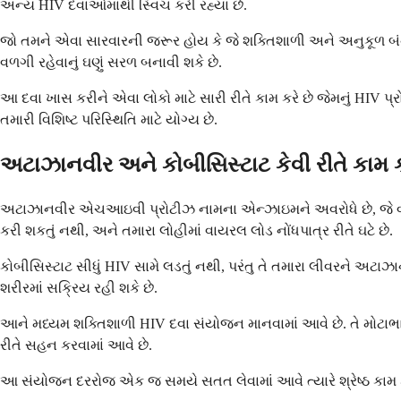
અન્ય HIV દવાઓમાંથી સ્વિચ કરી રહ્યા છે.
જો તમને એવા સારવારની જરૂર હોય કે જે શક્તિશાળી અને અનુકૂળ બંન
વળગી રહેવાનું ઘણું સરળ બનાવી શકે છે.
આ દવા ખાસ કરીને એવા લોકો માટે સારી રીતે કામ કરે છે જેમનું HIV પ
તમારી વિશિષ્ટ પરિસ્થિતિ માટે યોગ્ય છે.
અટાઝાનવીર અને કોબીસિસ્ટાટ કેવી રીતે કામ ક
અટાઝાનવીર એચઆઇવી પ્રોટીઝ નામના એન્ઝાઇમને અવરોધે છે, જે વાયર
કરી શકતું નથી, અને તમારા લોહીમાં વાયરલ લોડ નોંધપાત્ર રીતે ઘટે છે.
કોબીસિસ્ટાટ સીધું HIV સામે લડતું નથી, પરંતુ તે તમારા લીવરને અ
શરીરમાં સક્રિય રહી શકે છે.
આને મધ્યમ શક્તિશાળી HIV દવા સંયોજન માનવામાં આવે છે. તે મોટાભાગન
રીતે સહન કરવામાં આવે છે.
આ સંયોજન દરરોજ એક જ સમયે સતત લેવામાં આવે ત્યારે શ્રેષ્ઠ કામ કર