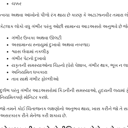
ચક્કર
ત્વચા અથવા આંખોનો પીળો રંગ થાય છે કારણ કે અટાઝાનવીર તમારા લોહીમા
કેટલાક લોકો વધુ ગંભીર પરંતુ ઓછી સામાન્ય આડઅસરો અનુભવે છે જે
ગંભીર ઉબકા અથવા ઊલટી
અસામાન્ય સ્નાયુમાં દુખાવો અથવા નબળાઇ
શ્વાસ લેવામાં તકલીફ
ગંભીર પેટનો દુખાવો
યકૃતની સમસ્યાઓના ચિહ્નો (ઘેરો પેશાબ, ગંભીર થાક, ભૂખ ન લ
અનિયમિત ધબકારા
તાવ સાથે ગંભીર ફોલ્લીઓ
દુર્લભ પરંતુ ગંભીર આડઅસરોમાં કિડનીની સમસ્યાઓ, હૃદયની લયમાં ફ
નિયમિતપણે મોનિટર કરશે.
જો તમને કોઈ ચિંતાજનક લક્ષણોનો અનુભવ થાય, ખાસ કરીને જો તે સમય
અસરકારક રીતે મેનેજ કરી શકાય છે.