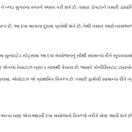
બ્લડ સુગરના સ્તરને અસર કરી શકે છે. તમારા ડૉક્ટરને તમારી ડાયા
રૂર છે. આ દવા માતાના દૂધમાં પ્રવેશી શકે છે, તેથી તમારા આરોગ્યસંભા
ુનાઇટેડ સ્ટેટ્સમાં આ દવા સંયોજનનું સૌથી સામાન્ય રીતે સૂચવવામાં
લા રેયાટાઝ બ્રાન્ડ નામથી વેચાય છે, જ્યારે કોબીસિસ્ટાટ ટાયબોસ્
માં, એવોટાઝ એ પ્રાથમિક વિકલ્પ છે. તમારી ફાર્મસી સામાન્ય રીતે બ્
ે તો અન્ય ઘણા એચઆઇવી દવા સંયોજનો વિકલ્પો તરીકે સેવા આપી શક