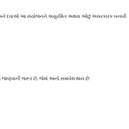
િતિઓ અને દવાઓ આ સંયોજનને અસુરક્ષિત અથવા ઓછું અસરકારક બનાવી
શે જાણવાની જરૂર છે, જેમાં આનો સમાવેશ થાય છે: