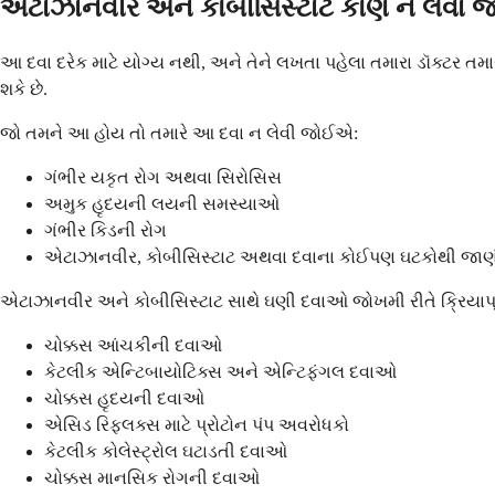
એટાઝાનવીર અને કોબીસિસ્ટાટ કોણે ન લેવા
આ દવા દરેક માટે યોગ્ય નથી, અને તેને લખતા પહેલા તમારા ડૉક્ટર
શકે છે.
જો તમને આ હોય તો તમારે આ દવા ન લેવી જોઈએ:
ગંભીર યકૃત રોગ અથવા સિરોસિસ
અમુક હૃદયની લયની સમસ્યાઓ
ગંભીર કિડની રોગ
એટાઝાનવીર, કોબીસિસ્ટાટ અથવા દવાના કોઈપણ ઘટકોથી જાણ
એટાઝાનવીર અને કોબીસિસ્ટાટ સાથે ઘણી દવાઓ જોખમી રીતે ક્રિયાપ્રતિ
ચોક્કસ આંચકીની દવાઓ
કેટલીક એન્ટિબાયોટિક્સ અને એન્ટિફંગલ દવાઓ
ચોક્કસ હૃદયની દવાઓ
એસિડ રિફ્લક્સ માટે પ્રોટોન પંપ અવરોધકો
કેટલીક કોલેસ્ટ્રોલ ઘટાડતી દવાઓ
ચોક્કસ માનસિક રોગની દવાઓ