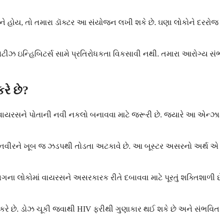
ે હોય, તો તમારા ડૉક્ટર આ સંયોજન લખી શકે છે. ઘણા લોકોને દરરોજ
્રોટીઝ ઇન્હિબિટર્સ સામે પ્રતિરોધકતા વિકસાવી નથી. તમારા આરોગ્ય સ
રે છે?
સને પોતાની નવી નકલો બનાવવા માટે જરૂરી છે. જ્યારે આ એન્ઝાઇમને
ટાઝાનવીરને ખૂબ જ ઝડપથી તોડતા અટકાવે છે. આ બૂસ્ટર અસરનો અર્થ એ
ા લોકોમાં વાયરસને અસરકારક રીતે દબાવવા માટે પૂરતું શક્તિશાળી છે, 
ે છે. ડોઝ ચૂકી જવાથી HIV ફરીથી ગુણાકાર થઈ શકે છે અને સંભવિત રૂ