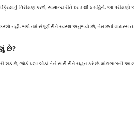
્રતિક્રિયાનું નિરીક્ષણ કરશે, સામાન્ય રીતે દર 3 થી 6 મહિને. આ પરીક
ંધ કરશો નહીં. ભલે તમે સંપૂર્ણ રીતે સ્વસ્થ અનુભવો છો, તેમ છતાં વાયરસ
ં છે?
કે છે, જોકે ઘણા લોકો તેને સારી રીતે સહન કરે છે. મોટાભાગની આડ