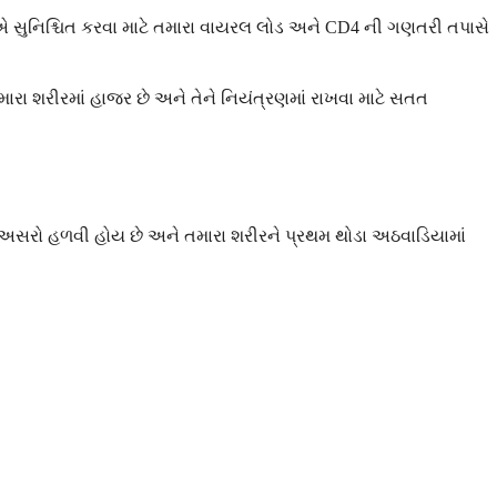
્ષણો એ સુનિશ્ચિત કરવા માટે તમારા વાયરલ લોડ અને CD4 ની ગણતરી તપાસે
 તમારા શરીરમાં હાજર છે અને તેને નિયંત્રણમાં રાખવા માટે સતત
અસરો હળવી હોય છે અને તમારા શરીરને પ્રથમ થોડા અઠવાડિયામાં