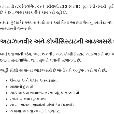
તમારા ડૉક્ટર નિયમિત રક્ત પરીક્ષણો દ્વારા સારવાર પ્રત્યેની તમારી પ
છે કે દવા અસરકારક રીતે કામ કરી રહી છે.
તમારા હેલ્થકેર પ્રદાતા સાથે વાત કર્યા વિના આ દવા લેવાનું ક્યારેય બ
સારવારની જરૂર છે.
અટાઝાનવીર અને કોબીસિસ્ટાટની આડઅસરો શુ
બધી દવાઓની જેમ, અટાઝાનવીર અને કોબીસિસ્ટાટ આડઅસરો પેદા કરી શ
દવામાં સમાયોજિત થતાં સુધારો થવાની સંભાવના છે.
અહીં સૌથી સામાન્ય આડઅસરો છે જેનો તમે અનુભવ કરી શકો છો:
ઉબકા અને પેટમાં અસ્વસ્થતા
માથાનો દુખાવો
થાક અથવા સામાન્ય કરતાં વધુ થાક લાગવો
ઝાડા અથવા છૂટક મળ
ત્વચા અથવા આંખોનો પીળો રંગ (કમળો)
ચકામા અથવા ત્વચામાં બળતરા