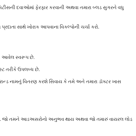
બિટીસની દવાઓમાં ફેરફાર કરવાની અથવા તમારા બ્લડ સુગરને વધુ
ળ પ્રદાતા સાથે ખોરાક આપવાના વિકલ્પોની ચર્ચા કરો.
 આવેલ સ્વરૂપ છે.
ટ તરીકે ઉપલબ્ધ છે.
રાન્ડ નામનું વિતરણ કરશે સિવાય કે તમે અને તમારા ડૉક્ટર ખાસ
ે છે. જો તમને આડઅસરોનો અનુભવ થાય અથવા જો તમારું વાયરલ લોડ