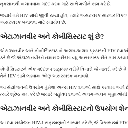
નુકસાનથી બચાવવામાં મદદ કરવા માટે સાથે મળીને કામ કરે છે.
જ્યારે તમે HIV સાથે જીવી રહ્યા હોવ, ત્યારે અસરકારક સારવાર વિક
અસરકારક બનાવવા માટે રચાયેલ છે.
એટાઝાનવીર અને કોબીસિસ્ટાટ શું છે?
એટાઝાનવીર અને કોબીસિસ્ટાટ બે અલગ-અલગ પ્રકારની HIV દવાઓને એક
કરે છે જે એટાઝાનવીરને તમારા શરીરમાં વધુ અસરકારક રીતે કામ કરવામા
કોબીસિસ્ટાટને એક મદદરૂપ સહાયક તરીકે વિચારો જે ખાતરી કરે છે કે
તેને HIV સામે લડવામાં ઓછું અસરકારક બનાવશે.
આ સંયોજનનો ઉપયોગ હંમેશા અન્ય HIV દવાઓ સાથે કરવામાં આવે છે, જ
ત્યારે શ્રેષ્ઠ કામ કરે છે જ્યારે બહુવિધ દવાઓ અલગ-અલગ ખૂણાઓથી 
એટાઝાનવીર અને કોબીસિસ્ટાટનો ઉપયોગ શેના
આ દવા સંયોજન HIV-1 સંક્રમણની સારવાર કરે છે, જે વિશ્વભરમાં HIV 