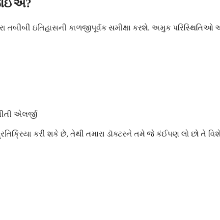
 જોઈએ?
 તમારા તબીબી ઇતિહાસની કાળજીપૂર્વક સમીક્ષા કરશે. અમુક પરિસ્થ
ીતી એલર્જી
ક્રિયા કરી શકે છે, તેથી તમારા ડૉક્ટરને તમે જે કંઈપણ લો છો તે વિ