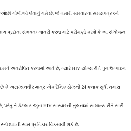
 ઓછી ગોળીઓ લેવાનું ગમે છે, જે તમારી સારવારના સમયપત્રકને
ંભાળ પ્રદાતા સંભવતઃ ખાતરી કરવા માટે પરીક્ષણો કરશે કે આ સંયોજન
 અવરોધિત કરવામાં આવે છે, ત્યારે HIV યોગ્ય રીતે પુનઃઉત્પાદન
 છે કે અટાઝાનવીર માત્ર એક દૈનિક ડોઝથી 24 કલાક સુધી તમારા
પરંતુ તે કેટલાક જૂના HIV સારવારની તુલનામાં સામાન્ય રીતે સારી
પે દવાની સામે પ્રતિકાર વિકસાવી શકે છે.