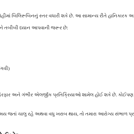
ં બિલિરૂબિનનું સ્તર વધારી શકે છે. આ સામાન્ય રીતે હાનિકારક અને ઉલટ
ને તબીબી ધ્યાન આપવાની જરૂર છે:
ાગવી)
ેરફાર અને ગંભીર એલર્જીક પ્રતિક્રિયાઓ શામેલ હોઈ શકે છે. કોઈપણ 
 જતાં ચાલુ રહે અથવા વધુ ખરાબ થાય, તો તમારા આરોગ્ય સંભાળ પ્રદ