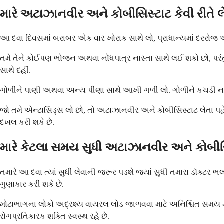
મારે અટાઝાનવીર અને કોબીસિસ્ટાટ કેવી રીતે
આ દવા દિવસમાં બરાબર એક વાર ખોરાક સાથે લો, પ્રાધાન્યમાં દરરોજ એ
તમે તેને કોઈપણ ભોજન અથવા નોંધપાત્ર નાસ્તા સાથે લઈ શકો છો, પરંતુ 
સાથે દહીં.
ગોળીને પાણી અથવા અન્ય પીણા સાથે આખી ગળી લો. ગોળીને કચડી નાખ
જો તમે એન્ટાસિડ્સ લો છો, તો અટાઝાનવીર અને કોબીસિસ્ટાટ લેતા પહ
દખલ કરી શકે છે.
મારે કેટલા સમય સુધી અટાઝાનવીર અને કોબીસ
તમારે આ દવા ત્યાં સુધી લેવાની જરૂર પડશે જ્યાં સુધી તમારા ડૉક્ટ
ગુણાકાર કરી શકે છે.
મોટાભાગના લોકો અદ્રશ્ય વાયરલ લોડ જાળવવા માટે અનિશ્ચિત સમય માટે 
રોગપ્રતિકારક શક્તિ સ્વસ્થ રહે છે.