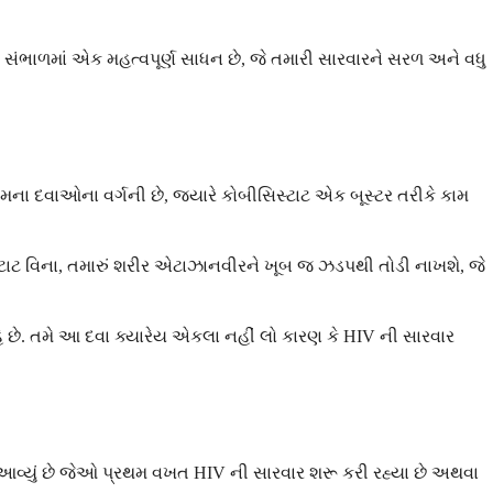
 સંભાળમાં એક મહત્વપૂર્ણ સાધન છે, જે તમારી સારવારને સરળ અને વધુ
 દવાઓના વર્ગની છે, જ્યારે કોબીસિસ્ટાટ એક બૂસ્ટર તરીકે કામ
્ટાટ વિના, તમારું શરીર એટાઝાનવીરને ખૂબ જ ઝડપથી તોડી નાખશે, જે
છે. તમે આ દવા ક્યારેય એકલા નહીં લો કારણ કે HIV ની સારવાર
ં આવ્યું છે જેઓ પ્રથમ વખત HIV ની સારવાર શરૂ કરી રહ્યા છે અથવા