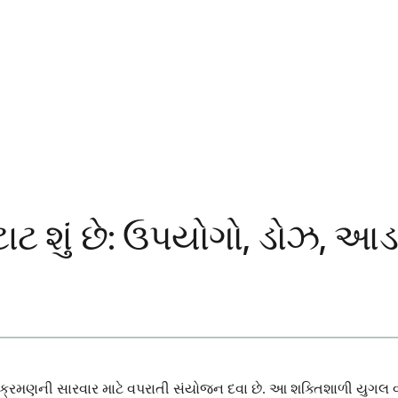
ટ શું છે: ઉપયોગો, ડોઝ, આ
રમણની સારવાર માટે વપરાતી સંયોજન દવા છે. આ શક્તિશાળી યુગલ વાય