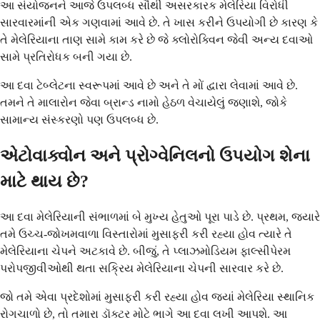
આ સંયોજનને આજે ઉપલબ્ધ સૌથી અસરકારક મેલેરિયા વિરોધી
સારવારમાંની એક ગણવામાં આવે છે. તે ખાસ કરીને ઉપયોગી છે કારણ કે
તે મેલેરિયાના તાણ સામે કામ કરે છે જે ક્લોરોક્વિન જેવી અન્ય દવાઓ
સામે પ્રતિરોધક બની ગયા છે.
આ દવા ટેબ્લેટના સ્વરૂપમાં આવે છે અને તે મોં દ્વારા લેવામાં આવે છે.
તમને તે માલારોન જેવા બ્રાન્ડ નામો હેઠળ વેચાયેલું જણાશે, જોકે
સામાન્ય સંસ્કરણો પણ ઉપલબ્ધ છે.
એટોવાક્વોન અને પ્રોગ્વેનિલનો ઉપયોગ શેના
માટે થાય છે?
આ દવા મેલેરિયાની સંભાળમાં બે મુખ્ય હેતુઓ પૂરા પાડે છે. પ્રથમ, જ્યારે
તમે ઉચ્ચ-જોખમવાળા વિસ્તારોમાં મુસાફરી કરી રહ્યા હોવ ત્યારે તે
મેલેરિયાના ચેપને અટકાવે છે. બીજું, તે પ્લાઝમોડિયમ ફાલ્સીપેરમ
પરોપજીવીઓથી થતા સક્રિય મેલેરિયાના ચેપની સારવાર કરે છે.
જો તમે એવા પ્રદેશોમાં મુસાફરી કરી રહ્યા હોવ જ્યાં મેલેરિયા સ્થાનિક
રોગચાળો છે, તો તમારા ડૉક્ટર મોટે ભાગે આ દવા લખી આપશે. આ