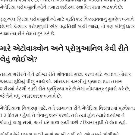
મેલેરિયા પરોપજીવીઓને તમારા શરીરમાં સ્થાપિત થતા અટકાવે છે.
ડ્યુઅલ ક્રિયા પરોપજીવીઓ માટે પ્રતિકાર વિકસાવવાનું મુશ્કેલ બનાવે
છે. જો કેટલાક પરોપજીવી એક પદ્ધતિથી બચી જાય, તો પણ બીજું ઘટક
સામાન્ય રીતે તેમને દૂર કરે છે.
મારે એટોવાક્વોન અને પ્રોગુઆનિલ કેવી રીતે
લેવું જોઈએ?
તમારા શરીરને તેને યોગ્ય રીતે શોષવામાં મદદ કરવા માટે આ દવા ખોરાક
અથવા દૂધિયું પીણું સાથે લો. ખોરાકમાં ચરબીનું પ્રમાણ દવા તમારા
શરીરમાં કેટલી સારી રીતે પ્રક્રિયા કરે છે તેમાં નોંધપાત્ર સુધારો કરે છે,
જે તેને વધુ અસરકારક બનાવે છે.
મેલેરિયાના નિવારણ માટે, તમે સામાન્ય રીતે મેલેરિયા વિસ્તારમાં પ્રવેશતા
1-2 દિવસ પહેલાં તે લેવાનું શરૂ કરશો. તમે ત્યાં હોવ ત્યારે દરરોજ તે
લેવાનું ચાલુ રાખો, અને ઘરે પાછા ફર્યા પછી 7 દિવસ સુધી તે લેતા રહો.
ગોળીઓને પુષ્કળ પાણી સાથે આખી ગળી લો. જો તમને ગોળીઓ