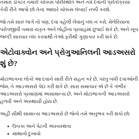
તમારા ડોક્ટર તમારી ચોક્કસ પરિસ્થિતિ અને તમે દવાની પ્રતિક્રિયા
કેવી રીતે આપો છો તેના આધારે ચોક્કસ લંબાઈ નક્કી કરશે.
જો તમે સારું લાગે તો પણ, દવા વહેલી લેવાનું બંધ ન કરો. મેલેરિયાના
પરોપજીવી તમારા યકૃત અને લોહીના પ્રવાહમાં છુપાઈ શકે છે, અને ખૂબ
જલ્દી સારવાર બંધ કરવાથી તેઓ ફરીથી ગુણાકાર કરી શકે છે.
એટોવાક્વોન અને પ્રોગુઆનિલની આડઅસરો
શું છે?
મોટાભાગના લોકો આ દવાને સારી રીતે સહન કરે છે, પરંતુ બધી દવાઓની
જેમ, તે આડઅસરો પેદા કરી શકે છે. સારા સમાચાર એ છે કે ગંભીર
આડઅસરો પ્રમાણમાં અસામાન્ય છે, અને મોટાભાગની આડઅસરો
હળવી અને અસ્થાયી હોય છે.
અહીં સૌથી સામાન્ય આડઅસરો છે જેનો તમે અનુભવ કરી શકો છો:
ઉબકા અને પેટની અસ્વસ્થતા
માથાનો દુખાવો