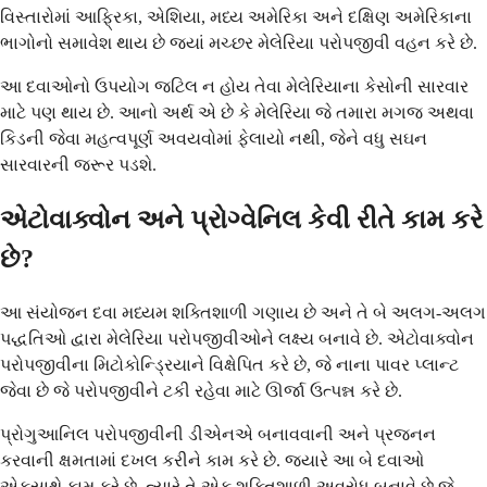
વિસ્તારોમાં આફ્રિકા, એશિયા, મધ્ય અમેરિકા અને દક્ષિણ અમેરિકાના
ભાગોનો સમાવેશ થાય છે જ્યાં મચ્છર મેલેરિયા પરોપજીવી વહન કરે છે.
આ દવાઓનો ઉપયોગ જટિલ ન હોય તેવા મેલેરિયાના કેસોની સારવાર
માટે પણ થાય છે. આનો અર્થ એ છે કે મેલેરિયા જે તમારા મગજ અથવા
કિડની જેવા મહત્વપૂર્ણ અવયવોમાં ફેલાયો નથી, જેને વધુ સઘન
સારવારની જરૂર પડશે.
એટોવાક્વોન અને પ્રોગ્વેનિલ કેવી રીતે કામ કરે
છે?
આ સંયોજન દવા મધ્યમ શક્તિશાળી ગણાય છે અને તે બે અલગ-અલગ
પદ્ધતિઓ દ્વારા મેલેરિયા પરોપજીવીઓને લક્ષ્ય બનાવે છે. એટોવાક્વોન
પરોપજીવીના મિટોકોન્ડ્રિયાને વિક્ષેપિત કરે છે, જે નાના પાવર પ્લાન્ટ
જેવા છે જે પરોપજીવીને ટકી રહેવા માટે ઊર્જા ઉત્પન્ન કરે છે.
પ્રોગુઆનિલ પરોપજીવીની ડીએનએ બનાવવાની અને પ્રજનન
કરવાની ક્ષમતામાં દખલ કરીને કામ કરે છે. જ્યારે આ બે દવાઓ
એકસાથે કામ કરે છે, ત્યારે તે એક શક્તિશાળી અવરોધ બનાવે છે જે