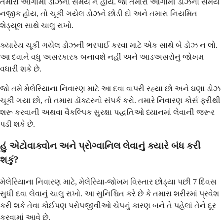
તમારા આગામી ડોઝનો સમય ન હોય. જો તમારા આગામી ડોઝનો સમય
નજીક હોય, તો ચૂકી ગયેલ ડોઝને છોડી દો અને તમારા નિયમિત
શેડ્યૂલ સાથે ચાલુ રાખો.
ક્યારેય ચૂકી ગયેલ ડોઝની ભરપાઈ કરવા માટે એક સાથે બે ડોઝ ન લો.
આ દવાને વધુ અસરકારક બનાવશે નહીં અને આડઅસરોનું જોખમ
વધારી શકે છે.
જો તમે મેલેરિયાના નિવારણ માટે આ દવા વાપરી રહ્યા છો અને ઘણા ડોઝ
ચૂકી ગયા છો, તો તમારા ડૉક્ટરનો સંપર્ક કરો. તમારે નિવારણ કોર્સ ફરીથી
શરૂ કરવાની અથવા વૈકલ્પિક સુરક્ષા પદ્ધતિઓ ધ્યાનમાં લેવાની જરૂર
પડી શકે છે.
હું એટોવાક્વોન અને પ્રોગ્વાનિલ લેવાનું ક્યારે બંધ કરી
શકું?
મેલેરિયાના નિવારણ માટે, મેલેરિયા-જોખમ વિસ્તાર છોડ્યા પછી 7 દિવસ
સુધી દવા લેવાનું ચાલુ રાખો. આ સુનિશ્ચિત કરે છે કે તમારા શરીરમાં પ્રવેશ
કરી શકે તેવા કોઈપણ પરોપજીવીઓ ચેપનું કારણ બને તે પહેલાં તેને દૂર
કરવામાં આવે છે.