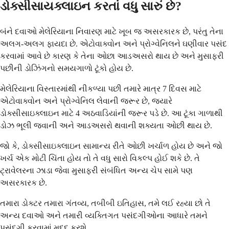
ડોક્સીસાયક્લાઇન કરતાં વધુ સારું છે?
બંને દવાઓ મેલેરિયાના નિવારણ માટે ખૂબ જ અસરકારક છે, પરંતુ તેના
અલગ-અલગ ફાયદા છે. એટોવાક્વોન અને પ્રોગ્વેનિલને ઘણીવાર પસંદ
કરવામાં આવે છે કારણ કે તેના ઓછા આડઅસરો થાય છે અને મુસાફરી
પછીની ડોઝિંગનો સમયગાળો ટૂંકો હોય છે.
મેલેરિયાના વિસ્તારમાંથી નીકળ્યા પછી તમારે માત્ર 7 દિવસ માટે
એટોવાક્વોન અને પ્રોગ્વેનિલ લેવાની જરૂર છે, જ્યારે
ડોક્સીસાઇક્લાઇન માટે 4 અઠવાડિયાંની જરૂર પડે છે. આ ટૂંકા ગાળાથી
ડોઝ ભૂલી જવાની અને આડઅસરો થવાની શક્યતા ઓછી થાય છે.
જો કે, ડોક્સીસાઇક્લાઇન સામાન્ય રીતે ઓછી ખર્ચાળ હોય છે અને જો
ખર્ચ એક મોટી ચિંતા હોય તો તે વધુ સારો વિકલ્પ હોઈ શકે છે. તે
ટ્રાવેલરના ઝાડા જેવા મુસાફરી સંબંધિત અન્ય ચેપ સામે પણ
અસરકારક છે.
તમારા ડોક્ટર તમારા ગંતવ્ય, તબીબી ઇતિહાસ, તમે લઈ રહ્યા છો તે
અન્ય દવાઓ અને તમારી વ્યક્તિગત પસંદગીઓના આધારે તમને
પસંદગી કરવામાં મદદ કરશે.