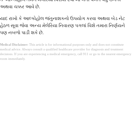
અથવા ચક્કર આવે છે.
યાદ રાખો કે આલ્કોહોલ જંતુનાશકનો ઉપયોગ કરવા અથવા બેડ નેટ
હેઠળ સૂવા જેવા અન્ય મેલેરિયા નિવારણ પગલાં વિશે તમારા નિર્ણયને
પણ નબળો પાડી શકે છે.
Medical Disclaimer:
This article is for informational purposes only and does not constitute
medical advice. Always consult a qualified healthcare provider for diagnosis and treatment
decisions. If you are experiencing a medical emergency, call 911 or go to the nearest emergency
room immediately.