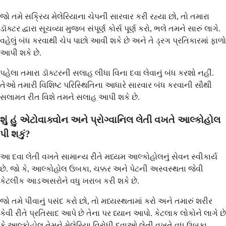
જો તમે સક્રિય મેલેરિયાના ચેપની સારવાર કરી રહ્યા છો, તો તમારા
ડૉક્ટર દ્વારા સૂચવ્યા મુજબ સંપૂર્ણ કોર્સ પૂર્ણ કરો, ભલે તમને સારું લાગે.
વહેલું બંધ કરવાથી ચેપ પાછો આવી શકે છે અને તે ડ્રગ પ્રતિકારમાં ફાળો
આપી શકે છે.
પહેલા તમારા ડૉક્ટરની સલાહ લીધા વિના દવા લેવાનું બંધ કરશો નહીં.
તેઓ તમારી વિશિષ્ટ પરિસ્થિતિના આધારે સારવાર બંધ કરવાની સૌથી
સલામત રીત વિશે તમને સલાહ આપી શકે છે.
શું હું એટોવાક્વોન અને પ્રોગ્વાનિલ લેતી વખતે આલ્કોહોલ
પી શકું?
આ દવા લેતી વખતે સામાન્ય રીતે મધ્યમ આલ્કોહોલનું સેવન સ્વીકાર્ય
છે. જો કે, આલ્કોહોલ ઉબકા, ચક્કર અને પેટની અસ્વસ્થતા જેવી
કેટલીક આડઅસરોને વધુ ખરાબ કરી શકે છે.
જો તમે પીવાનું પસંદ કરો છો, તો મધ્યસ્થતામાં કરો અને તમારું શરીર
કેવી રીતે પ્રતિસાદ આપે છે તેના પર ધ્યાન આપો. કેટલાક લોકોને લાગે છે
કે આલ્કોહોલ તેમને મેલેરિયા વિરોધી દવાઓ લેતી વખતે વધુ ઉબકા