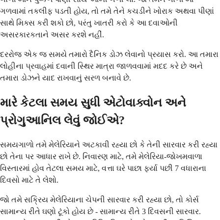
ગળવામાં તકલીફ પડતી હોય, તો તમે તેને કચડીને ખોરાક અથવા પીણાં
સાથે મિક્સ કરી શકો છો, પરંતુ ખાતરી કરો કે આ દવાઓની
અસરકારકતાને અસર કરશે નહીં.
દરરોજ એક જ સમયે તમારો દૈનિક ડોઝ લેવાનો પ્રયાસ કરો. આ તમારા
લોહીના પ્રવાહમાં દવાની સ્થિર માત્રા જાળવવામાં મદદ કરે છે અને
તમારા ડોઝને યાદ રાખવાનું સરળ બનાવે છે.
મારે કેટલા સમય સુધી એટોવાક્વોન અને
પ્રોગુઆનિલ લેવું જોઈએ?
સમયગાળો તમે મેલેરિયાને અટકાવી રહ્યા છો કે તેની સારવાર કરી રહ્યા
છો તેના પર આધાર રાખે છે. નિવારણ માટે, તમે મેલેરિયા-જોખમવાળા
વિસ્તારમાં હોવ તેટલા સમય માટે, વત્તા ઘરે પાછા ફર્યા પછી 7 વધારાના
દિવસો માટે તે લેશો.
જો તમે સક્રિય મેલેરિયાના ચેપની સારવાર કરી રહ્યા છો, તો કોર્સ
સામાન્ય રીતે ઘણો ટૂંકો હોય છે - સામાન્ય રીતે 3 દિવસની સારવાર.