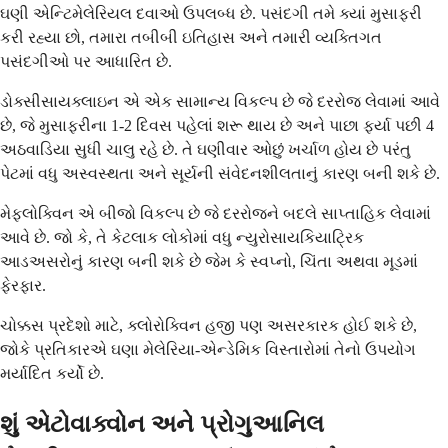
ઘણી એન્ટિમેલેરિયલ દવાઓ ઉપલબ્ધ છે. પસંદગી તમે ક્યાં મુસાફરી
કરી રહ્યા છો, તમારા તબીબી ઇતિહાસ અને તમારી વ્યક્તિગત
પસંદગીઓ પર આધારિત છે.
ડોક્સીસાયક્લાઇન એ એક સામાન્ય વિકલ્પ છે જે દરરોજ લેવામાં આવે
છે, જે મુસાફરીના 1-2 દિવસ પહેલાં શરૂ થાય છે અને પાછા ફર્યા પછી 4
અઠવાડિયા સુધી ચાલુ રહે છે. તે ઘણીવાર ઓછું ખર્ચાળ હોય છે પરંતુ
પેટમાં વધુ અસ્વસ્થતા અને સૂર્યની સંવેદનશીલતાનું કારણ બની શકે છે.
મેફ્લોક્વિન એ બીજો વિકલ્પ છે જે દરરોજને બદલે સાપ્તાહિક લેવામાં
આવે છે. જો કે, તે કેટલાક લોકોમાં વધુ ન્યુરોસાયકિયાટ્રિક
આડઅસરોનું કારણ બની શકે છે જેમ કે સ્વપ્નો, ચિંતા અથવા મૂડમાં
ફેરફાર.
ચોક્કસ પ્રદેશો માટે, ક્લોરોક્વિન હજી પણ અસરકારક હોઈ શકે છે,
જોકે પ્રતિકારએ ઘણા મેલેરિયા-એન્ડેમિક વિસ્તારોમાં તેનો ઉપયોગ
મર્યાદિત કર્યો છે.
શું એટોવાક્વોન અને પ્રોગુઆનિલ