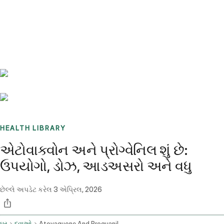
Benchmarks
Stories
FAQ
Sign up / Log in
HEALTH LIBRARY
એટોવાક્વોન અને પ્રોગ્વેનિલ શું છે:
ઉપયોગો, ડોઝ, આડઅસરો અને વધુ
છેલ્લે અપડેટ કરેલ
3 એપ્રિલ, 2026
ઘર
દવાઓ
Atovaquone And Proguanil Oral Route