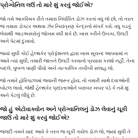
પ્રોગ્વેનિલ લઉં તો મારે શું કરવું જોઈએ?
જો તમે આકસ્મિક રીતે તમારા નિર્ધારિત ડોઝ કરતાં વધુ લો છો, તો તરત
જ તમારા ડોક્ટર અથવા ઝેર નિયંત્રણ કેન્દ્રનો સંપર્ક કરો. વધુ પડતું
લેવાથી આડઅસરોનું જોખમ વધી શકે છે, ખાસ કરીને ઉબકા, ઉલટી
અને પેટમાં દુખાવો.
જ્યાં સુધી કોઈ હેલ્થકેર પ્રોફેશનલ દ્વારા ખાસ સૂચના આપવામાં ન
આવે ત્યાં સુધી, તમારી જાતને ઉલટી કરવાનો પ્રયાસ કરશો નહીં. તેના
બદલે, પુષ્કળ પાણી પીવો અને તાત્કાલિક તબીબી સલાહ લો.
જો તમારે હોસ્પિટલમાં જવાની જરૂર હોય, તો તમારી સાથે દવાઓની
બોટલ લાવો, જેથી હેલ્થકેર પ્રદાતાઓને બરાબર ખબર પડે કે તમે શું
અને કેટલું લીધું છે.
જો હું એટોવાક્વોન અને પ્રોગ્વાનિલનું ડોઝ લેવાનું ચૂકી
જાઉં તો મારે શું કરવું જોઈએ?
જલદી તમને યાદ આવે કે તરત જ ચૂકી ગયેલ ડોઝ લો, જ્યાં સુધી તે