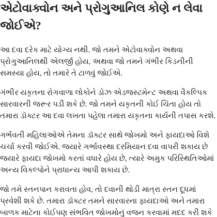
એટોવાક્વોન અને પ્રોગુઆનિલ કોણે ન લેવા
જોઈએ?
આ દવા દરેક માટે યોગ્ય નથી. જો તમને એટોવાક્વોન અથવા
પ્રોગુઆનિલથી એલર્જી હોય, અથવા જો તમને ગંભીર કિડનીની
સમસ્યા હોય, તો તમારે તે ટાળવું જોઈએ.
ગંભીર યકૃતના રોગવાળા લોકોને ડોઝ એડજસ્ટમેન્ટ અથવા વૈકલ્પિક
સારવારની જરૂર પડી શકે છે. જો તમને યકૃતની કોઈ ચિંતા હોય તો
તમારા ડૉક્ટર આ દવા લખતા પહેલા તમારા યકૃતના કાર્યની તપાસ કરશે.
ગર્ભવતી મહિલાઓએ તેમના ડૉક્ટર સાથે જોખમો અને ફાયદાઓ વિશે
ચર્ચા કરવી જોઈએ. જ્યારે ગર્ભાવસ્થા દરમિયાન દવા વાપરી શકાય છે
જ્યારે ફાયદા જોખમો કરતાં વધારે હોય છે, ત્યારે અમુક પરિસ્થિતિઓમાં
અન્ય વિકલ્પોને પ્રાધાન્ય આપી શકાય છે.
જો તમે સ્તનપાન કરાવતા હોવ, તો દવાની થોડી માત્રા સ્તન દૂધમાં
પ્રવેશી શકે છે. તમારા ડૉક્ટર તમને સારવારના ફાયદાઓ અને તમારા
બાળક માટેના કોઈપણ સંભવિત જોખમોનું વજન કરવામાં મદદ કરી શકે