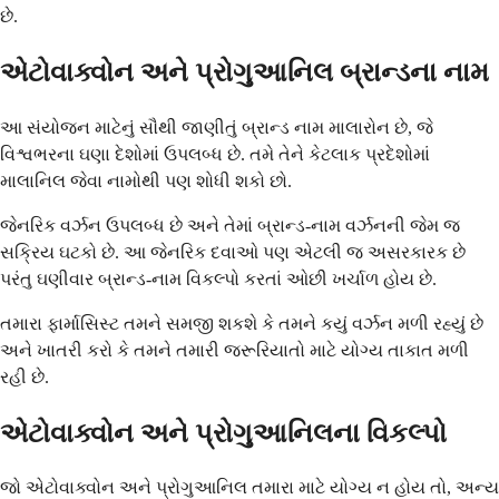
છે.
એટોવાક્વોન અને પ્રોગુઆનિલ બ્રાન્ડના નામ
આ સંયોજન માટેનું સૌથી જાણીતું બ્રાન્ડ નામ માલારોન છે, જે
વિશ્વભરના ઘણા દેશોમાં ઉપલબ્ધ છે. તમે તેને કેટલાક પ્રદેશોમાં
માલાનિલ જેવા નામોથી પણ શોધી શકો છો.
જેનરિક વર્ઝન ઉપલબ્ધ છે અને તેમાં બ્રાન્ડ-નામ વર્ઝનની જેમ જ
સક્રિય ઘટકો છે. આ જેનરિક દવાઓ પણ એટલી જ અસરકારક છે
પરંતુ ઘણીવાર બ્રાન્ડ-નામ વિકલ્પો કરતાં ઓછી ખર્ચાળ હોય છે.
તમારા ફાર્માસિસ્ટ તમને સમજી શકશે કે તમને કયું વર્ઝન મળી રહ્યું છે
અને ખાતરી કરો કે તમને તમારી જરૂરિયાતો માટે યોગ્ય તાકાત મળી
રહી છે.
એટોવાક્વોન અને પ્રોગુઆનિલના વિકલ્પો
જો એટોવાક્વોન અને પ્રોગુઆનિલ તમારા માટે યોગ્ય ન હોય તો, અન્ય