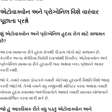
એટોવાક્વોન અને પ્રોગ્વેનિલ વિશે વારંવાર
પૂછાતા પ્રશ્નો
શું એટોવાક્વોન અને પ્રોગ્વેનિલ હૃદય રોગ માટે સલામત
છે?
આ દવા સામાન્ય રીતે હૃદય રોગથી પીડાતા લોકો માટે સલામત છે.
કેટલીક અન્ય મેલેરિયા વિરોધી દવાઓથી વિપરીત, એટોવાક્વોન અને
પ્રોગ્વેનિલ સામાન્ય રીતે હૃદયની લય અથવા બ્લડ પ્રેશરને અસર
કરતી નથી.
જો કે, તમારે તમારા ડોક્ટરને તમારી કોઈપણ હૃદયની સ્થિતિ વિશે જાણ
કરવી જોઈએ. તેઓ તમને વધુ નજીકથી મોનિટર કરવા અથવા તમારી
ચોક્કસ હૃદય સ્વાસ્થ્ય જરૂરિયાતોને આધારે તમારી સારવાર યોજનાને
સમાયોજિત કરવા માંગી શકે છે.
જો હું આકસ્મિક રીતે વધુ પડતું એટોવાક્વોન અને