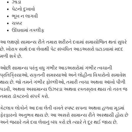
ઝાડા
પેટનો દુખાવો
ભૂખ ન લાગવી
ચક્કર
ઊંઘવામાં તકલીફ
આ લક્ષણો સામાન્ય રીતે તમારા શરીરને દવામાં સમાયોજિત થતાં સુધરે
છે. ખોરાક સાથે દવા લેવાથી પેટ સંબંધિત આડઅસરો ઘટાડવામાં મદદ
મળી શકે છે.
ઓછી સામાન્ય પરંતુ વધુ ગંભીર આડઅસરોમાં ગંભીર ત્વચાની
પ્રતિક્રિયાઓ, યકૃતની સમસ્યાઓ અને લોહીના વિકારોનો સમાવેશ
થાય છે. જો તમને ગંભીર ફોલ્લીઓ, તમારી ત્વચા અથવા આંખો પીળી
પડવી, અથવા અસામાન્ય ઉઝરડા અથવા રક્તસ્રાવ થાય તો તરત જ
તમારા ડૉક્ટરનો સંપર્ક કરો.
કેટલાક લોકોને આ દવા લેતી વખતે સ્પષ્ટ સપના અથવા હળવા મૂડમાં
ફેરફારનો અનુભવ થાય છે. આ અસરો સામાન્ય રીતે અસ્થાયી હોય છે
અને જ્યારે તમે દવા લેવાનું બંધ કરો છો ત્યારે તે દૂર થઈ જાય છે.