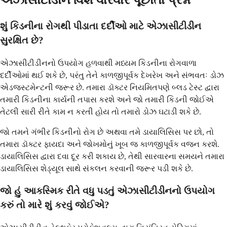
એઝાસીટીડીન વિશે વારંવાર પૂછાતા પ્રશ્નો
શું કિડનીના રોગથી પીડાતા દર્દીઓ માટે એઝાસીટીડીન
સુરક્ષિત છે?
એઝાસીટીડીનનો ઉપયોગ હળવાથી મધ્યમ કિડનીના રોગવાળા
દર્દીઓમાં થઈ શકે છે, પરંતુ તેને કાળજીપૂર્વક દેખરેખ અને સંભવતઃ ડોઝ
એડજસ્ટમેન્ટની જરૂર છે. તમારા ડૉક્ટર નિયમિતપણે બ્લડ ટેસ્ટ દ્વારા
તમારી કિડનીના કાર્યની તપાસ કરશે અને જો તમારી કિડની જોઈએ
તેટલી સારી રીતે કામ ન કરતી હોય તો તમારો ડોઝ ઘટાડી શકે છે.
જો તમને ગંભીર કિડનીનો રોગ છે અથવા તમે ડાયાલિસિસ પર છો, તો
તમારા ડૉક્ટર ફાયદા અને જોખમોનું ખૂબ જ કાળજીપૂર્વક વજન કરશે.
ડાયાલિસિસ દ્વારા દવા દૂર કરી શકાય છે, તેથી સારવારના સમયને તમારા
ડાયાલિસિસ શેડ્યૂલ સાથે સંકલન કરવાની જરૂર પડી શકે છે.
જો હું આકસ્મિક રીતે વધુ પડતું એઝાસીટીડીનનો ઉપયોગ
કરું તો મારે શું કરવું જોઈએ?