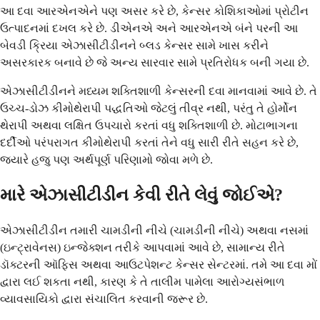
આ દવા આરએનએને પણ અસર કરે છે, કેન્સર કોશિકાઓમાં પ્રોટીન
ઉત્પાદનમાં દખલ કરે છે. ડીએનએ અને આરએનએ બંને પરની આ
બેવડી ક્રિયા એઝાસીટીડીનને બ્લડ કેન્સર સામે ખાસ કરીને
અસરકારક બનાવે છે જે અન્ય સારવાર સામે પ્રતિરોધક બની ગયા છે.
એઝાસીટીડીનને મધ્યમ શક્તિશાળી કેન્સરની દવા માનવામાં આવે છે. તે
ઉચ્ચ-ડોઝ કીમોથેરાપી પદ્ધતિઓ જેટલું તીવ્ર નથી, પરંતુ તે હોર્મોન
થેરાપી અથવા લક્ષિત ઉપચારો કરતાં વધુ શક્તિશાળી છે. મોટાભાગના
દર્દીઓ પરંપરાગત કીમોથેરાપી કરતાં તેને વધુ સારી રીતે સહન કરે છે,
જ્યારે હજુ પણ અર્થપૂર્ણ પરિણામો જોવા મળે છે.
મારે એઝાસીટીડીન કેવી રીતે લેવું જોઈએ?
એઝાસીટીડીન તમારી ચામડીની નીચે (ચામડીની નીચે) અથવા નસમાં
(ઇન્ટ્રાવેનસ) ઇન્જેક્શન તરીકે આપવામાં આવે છે, સામાન્ય રીતે
ડૉક્ટરની ઑફિસ અથવા આઉટપેશન્ટ કેન્સર સેન્ટરમાં. તમે આ દવા મોં
દ્વારા લઈ શકતા નથી, કારણ કે તે તાલીમ પામેલા આરોગ્યસંભાળ
વ્યાવસાયિકો દ્વારા સંચાલિત કરવાની જરૂર છે.