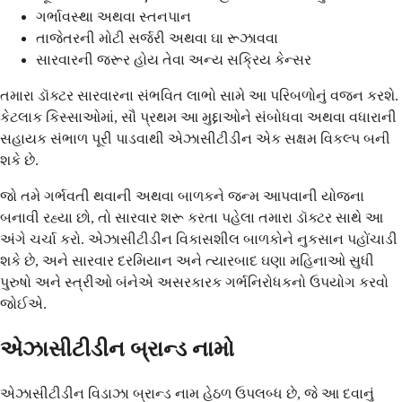
ગર્ભાવસ્થા અથવા સ્તનપાન
તાજેતરની મોટી સર્જરી અથવા ઘા રૂઝાવવા
સારવારની જરૂર હોય તેવા અન્ય સક્રિય કેન્સર
તમારા ડૉક્ટર સારવારના સંભવિત લાભો સામે આ પરિબળોનું વજન કરશે.
કેટલાક કિસ્સાઓમાં, સૌ પ્રથમ આ મુદ્દાઓને સંબોધવા અથવા વધારાની
સહાયક સંભાળ પૂરી પાડવાથી એઝાસીટીડીન એક સક્ષમ વિકલ્પ બની
શકે છે.
જો તમે ગર્ભવતી થવાની અથવા બાળકને જન્મ આપવાની યોજના
બનાવી રહ્યા છો, તો સારવાર શરૂ કરતા પહેલા તમારા ડૉક્ટર સાથે આ
અંગે ચર્ચા કરો. એઝાસીટીડીન વિકાસશીલ બાળકોને નુકસાન પહોંચાડી
શકે છે, અને સારવાર દરમિયાન અને ત્યારબાદ ઘણા મહિનાઓ સુધી
પુરુષો અને સ્ત્રીઓ બંનેએ અસરકારક ગર્ભનિરોધકનો ઉપયોગ કરવો
જોઈએ.
એઝાસીટીડીન બ્રાન્ડ નામો
એઝાસીટીડીન વિડાઝા બ્રાન્ડ નામ હેઠળ ઉપલબ્ધ છે, જે આ દવાનું