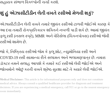
સહાયક સંભાળ વિકલ્પોની ચર્ચા કરશે.
શું હું એઝાસીટીડીન લેતી વખતે રસીઓ મેળવી શકું?
એઝાસીટીડીન લેતી વખતે તમારે જીવંત રસીઓ ટાળવી જોઈએ કારણ કે
આ દવા તમારી રોગપ્રતિકારક શક્તિને નબળી પાડી શકે છે. આમાં જીવંત
ફ્લૂ રસી (નસલ સ્પ્રે), MMR અને વેરિસેલા (ચિકનપોક્સ) રસીઓ જેવી
રસીઓ શામેલ છે.
જો કે, નિષ્ક્રિય રસીઓ જેમ કે ફ્લૂ શોટ, ન્યુમોનિયા રસી અને
COVID-19 રસી સામાન્ય રીતે સલામત અને ભલામણપાત્ર છે. તમારા
ડૉક્ટર તમને સલાહ આપશે કે તમારે કઈ રસીઓ લેવી જોઈએ અને
જોખમોને ઓછું કરતી વખતે શ્રેષ્ઠ સુરક્ષા માટે તે ક્યારે લેવી જોઈએ.
Medical Disclaimer:
This article is for informational purposes only and does not constitute
medical advice. Always consult a qualified healthcare provider for diagnosis and treatment
decisions. If you are experiencing a medical emergency, call 911 or go to the nearest emergency
room immediately.