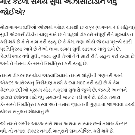
મારે કેટલા સમય સુધી એઝાસીટીડીન લેવું
જોઈએ?
મોટાભાગના દર્દીઓ ઓછામાં ઓછા ચારથી છ ચક્ર (લગભગ 4-6 મહિના)
સુધી એઝાસીટીડીન ચાલુ રાખે છે તે પહેલાં ડોકટરો સંપૂર્ણ રીતે મૂલ્યાંકન
કરી શકે છે કે તે કામ કરી રહ્યું છે કે કેમ. ઘણા લોકો જે દવા પ્રત્યે સારી
પ્રતિક્રિયા આપે છે તેઓ લાંબા સમય સુધી સારવાર ચાલુ રાખે છે,
કેટલીકવાર વર્ષો સુધી, જ્યાં સુધી તેઓ તેને સારી રીતે સહન કરી રહ્યા છે
અને તે તેમના કેન્સરને નિયંત્રિત કરી રહ્યું છે.
તમારા ડૉક્ટર દર થોડા અઠવાડિયામાં તમારા લોહીની ગણતરી અને
એકંદર આરોગ્યનું નિરીક્ષણ કરશે કે દવા મદદ કરી રહી છે કે કેમ.
કેટલાક દર્દીઓ પ્રથમ થોડા ચક્રમાં સુધારો જુએ છે, જ્યારે અન્યને
ફાયદા દર્શાવવા માટે વધુ સમયની જરૂર પડી શકે છે. ધ્યેય તમારા
કેન્સરને નિયંત્રિત કરવા અને તમારા જીવનની ગુણવત્તા જાળવવા વચ્ચે
યોગ્ય સંતુલન શોધવાનું છે.
જો તમને ગંભીર આડઅસરો થાય અથવા સારવાર છતાં તમારું કેન્સર
વધે, તો તમારા ડૉક્ટર તમારી માત્રાને સમાયોજિત કરી શકે છે,