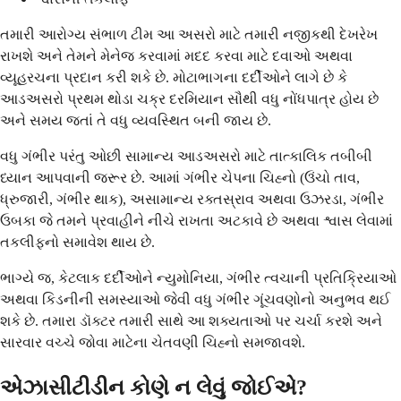
તમારી આરોગ્ય સંભાળ ટીમ આ અસરો માટે તમારી નજીકથી દેખરેખ
રાખશે અને તેમને મેનેજ કરવામાં મદદ કરવા માટે દવાઓ અથવા
વ્યૂહરચના પ્રદાન કરી શકે છે. મોટાભાગના દર્દીઓને લાગે છે કે
આડઅસરો પ્રથમ થોડા ચક્ર દરમિયાન સૌથી વધુ નોંધપાત્ર હોય છે
અને સમય જતાં તે વધુ વ્યવસ્થિત બની જાય છે.
વધુ ગંભીર પરંતુ ઓછી સામાન્ય આડઅસરો માટે તાત્કાલિક તબીબી
ધ્યાન આપવાની જરૂર છે. આમાં ગંભીર ચેપના ચિહ્નો (ઉંચો તાવ,
ધ્રુજારી, ગંભીર થાક), અસામાન્ય રક્તસ્રાવ અથવા ઉઝરડા, ગંભીર
ઉબકા જે તમને પ્રવાહીને નીચે રાખતા અટકાવે છે અથવા શ્વાસ લેવામાં
તકલીફનો સમાવેશ થાય છે.
ભાગ્યે જ, કેટલાક દર્દીઓને ન્યુમોનિયા, ગંભીર ત્વચાની પ્રતિક્રિયાઓ
અથવા કિડનીની સમસ્યાઓ જેવી વધુ ગંભીર ગૂંચવણોનો અનુભવ થઈ
શકે છે. તમારા ડૉક્ટર તમારી સાથે આ શક્યતાઓ પર ચર્ચા કરશે અને
સારવાર વચ્ચે જોવા માટેના ચેતવણી ચિહ્નો સમજાવશે.
એઝાસીટીડીન કોણે ન લેવું જોઈએ?