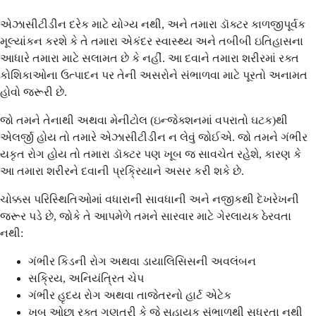
એઝાસીટીડીન દરેક માટે યોગ્ય નથી, અને તમારા ડૉક્ટર કાળજીપૂર્વક
મૂલ્યાંકન કરશે કે તે તમારા એકંદર સ્વાસ્થ્ય અને તબીબી ઇતિહાસના
આધારે તમારા માટે સલામત છે કે નહીં. આ દવાને તમારા શરીરમાં રક્ત
કોશિકાઓના ઉત્પાદન પર તેની અસરોને સંભાળવા માટે પૂરતો અનામત
હોવો જરૂરી છે.
જો તમને તેનાથી અથવા મેનીટોલ (ઇન્જેક્શનમાં વપરાતો ઘટક)થી
એલર્જી હોય તો તમારે એઝાસીટીડીન ન લેવું જોઈએ. જો તમને ગંભીર
યકૃત રોગ હોય તો તમારા ડૉક્ટર પણ ખૂબ જ સાવચેત રહેશે, કારણ કે
આ તમારા શરીરને દવાની પ્રક્રિયાને અસર કરી શકે છે.
ચોક્કસ પરિસ્થિતિઓમાં વધારાની સાવધાની અને નજીકથી દેખરેખની
જરૂર પડે છે, જોકે તે આપમેળે તમને સારવાર માટે ગેરલાયક ઠેરવતા
નથી:
ગંભીર કિડની રોગ અથવા ડાયાલિસિસની અવલંબન
સક્રિય, અનિયંત્રિત ચેપ
ગંભીર હૃદય રોગ અથવા તાજેતરનો હાર્ટ એટેક
ખૂબ ઓછા રક્ત ગણતરી કે જે સહાયક સંભાળથી સુધરતા નથી