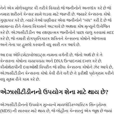
તેને એક મોલેક્યુલર કી તરીકે વિચારો જે જનીનોને અનલૉક કરે છે જે
તમારા શરીરને કેન્સર સામે લડવા માટે જરૂરી છે. જ્યારે કેન્સરના કોષો
ગુણાકાર કરે છે, ત્યારે તેઓ ઘણીવાર એવા જનીનોને "બંધ" કરી દે છે જે
સામાન્ય રીતે તેમના વિકાસને અટકાવે છે અથવા કોષ મૃત્યુને ઉત્તેજિત
કરે છે. એઝાસીટીડીન આ રક્ષણાત્મક જનીનોને પાછા ચાલુ કરવામાં મદદ
કરે છે, જે તમારી રોગપ્રતિકારક શક્તિને કેન્સરના કોષોને ઓળખવા
અને તેના પર હુમલો કરવાની વધુ સારી તક આપે છે.
આ દવા એન્ટિમેટાબોલાઇટ્સ નામના વર્ગની છે, જેનો અર્થ છે કે તે
કેન્સરના કોષોના ચયાપચય અને DNA ઉત્પાદનમાં દખલ કરે છે.
કીમોથેરાપીની દવાઓથી વિપરીત જે સીધા કેન્સરના કોષોને ઝેર આપે છે,
એઝાસીટીડીન કેન્સરના કોષો કેવી રીતે વર્તે છે તે ફરીથી પ્રોગ્રામ કરીને
વધુ સૂક્ષ્મ રીતે કામ કરે છે.
એઝાસીટીડીનનો ઉપયોગ શેના માટે થાય છે?
એઝાસીટીડીનનો ઉપયોગ મુખ્યત્વે માયલોડિસ્પ્લાસ્ટિક સિન્ડ્રોમ્સ
(MDS) ની સારવાર માટે થાય છે, જે લોહીના કેન્સરનું એક જૂથ છે જ્યાં