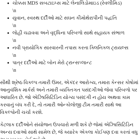
ચોક્કસ MDS સબટાઇપ્સ માટે લેનાલિડોમાઇડ (રેવલીમિડ)
\n
યુવાન, સ્વસ્થ દર્દીઓ માટે સઘન કીમોથેરાપીની પદ્ધતિ
\n
લોહી ચઢાવવા અને વૃદ્ધિના પરિબળો સાથે સહાયક સંભાળ
\n
નવી પ્રાયોગિક સારવારની તપાસ કરતા ક્લિનિકલ ટ્રાયલ્સ
\n
પાત્ર દર્દીઓ માટે બોન મેરો ટ્રાન્સપ્લાન્ટ
\n
સૌથી શ્રેષ્ઠ વિકલ્પ તમારી ઉંમર, એકંદર આરોગ્ય, તમારા કેન્સર કોષોમાં
આનુવંશિક માર્કર્સ અને તમારી વ્યક્તિગત પસંદગીઓ જેવા પરિબળો પર
આધારિત છે. જો એઝાિસિટિડિન યોગ્ય પસંદગી ન હોય અથવા કામ
કરવાનું બંધ કરી દે, તો તમારી ઓન્કોલોજી ટીમ તમારી સાથે આ
વિકલ્પોની ચર્ચા કરશે.
કેટલાક દર્દીઓને સંયોજન ઉપચારો મળી શકે છે જેમાં એઝાિસિટિડિન
અન્ય દવાઓ સાથે સામેલ છે, જે ક્યારેક એકલા કોઈપણ દવા કરતાં વધુ