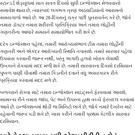
સ્ટાન્ડર્ડ શેડ્યૂલમાં સાત સતત દિવસો સુધી ઇન્જેક્શન મેળવવાનો
સમાવેશ થાય છે, ત્યારબાદ લગભગ ત્રણ અઠવાડિયાનો આરામનો
સમયગાળો આવે છે. આ 28-દિવસનું ચક્ર પછી પુનરાવર્તન કરે છે, જોકે
તમારા ડૉક્ટર તમારા શરીરની પ્રતિક્રિયા અને તમારા લોહીની
ગણતરીના આધારે સમયને સમાયોજિત કરી શકે છે.
દરેક ઇન્જેક્શન પહેલાં, તમારી આરોગ્યસંભાળ ટીમ તમારા લોહીની
ગણતરી અને એકંદર આરોગ્યની સ્થિતિ તપાસશે. તમારે સારવાર પહેલાં
ઉપવાસ કરવાની જરૂર નથી, પરંતુ અગાઉ હળવો ખોરાક લેવાથી
ઉબકાને રોકવામાં મદદ મળી શકે છે. તમારી સારવારના દિવસો દરમિયાન
પુષ્કળ પાણી પીવાથી તમારા કિડનીને દવાને વધુ અસરકારક રીતે
પ્રક્રિયા કરવામાં મદદ મળે છે.
બળતરાને રોકવા માટે તમારા ઇન્જેક્શન સાઇટ્સને ફેરવવામાં આવશે,
સામાન્ય રીતે તમારા જાંઘ, પેટ અને ઉપરના હાથ વચ્ચે ફેરબદલ કરવામાં
આવે છે. ઇન્જેક્શનમાં થોડી જ મિનિટો લાગે છે, જોકે તમારે દેખરેખ માટે
રહેવાની જરૂર પડી શકે છે, ખાસ કરીને તમારી પ્રથમ કેટલીક સારવાર
દરમિયાન.