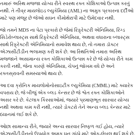
તમારું અસ્થિ મજ્જા યોગ્ય રીતે સ્વસ્થ રક્ત કોશિકાઓ ઉત્પન્ન કરતું
નથી. તે તીવ્ર માયલોઇડ લ્યુકેમિયા (AML) ના અમુક પ્રકારના દર્દીઓ
માટે પણ મંજૂર છે જેઓ સઘન કીમોથેરાપી માટે ઉમેદવાર નથી.
જો તમને MDS ના પેટા પ્રકારો છે જેમાં રિફ્રેક્ટરી એનિમિયા, રિંગ્ડ
સિડેરોબ્લાસ્ટ્સ સાથે રિફ્રેક્ટરી એનિમિયા, અથવા વધારાના બ્લાસ્ટ્સ
સાથે રિફ્રેક્ટરી એનિમિયાનો સમાવેશ થાય છે, તો તમારા ડૉક્ટર
એઝાસીટીડીન ભલામણ કરી શકે છે. આ સ્થિતિઓ તમારા અસ્થિ
મજ્જાને અસામાન્ય રક્ત કોશિકાઓ ઉત્પન્ન કરે છે જે યોગ્ય રીતે કામ
કરતી નથી, જેના કારણે એનિમિયા, ચેપનું જોખમ વધે છે અને
રક્તસ્રાવની સમસ્યાઓ થાય છે.
આ દવા ક્રોનિક માયલોમોનોસાઇટીક લ્યુકેમિયા (CMML) માટે ક્યારેક
વપરાય છે, જે બીજું એક બ્લડ કેન્સર છે જે શ્વેત રક્ત કોશિકાઓને
અસર કરે છે. કેટલાક કિસ્સાઓમાં, જ્યારે પ્રમાણભૂત સારવાર યોગ્ય
નથી અથવા કામ કરી નથી, ત્યારે ડોકટરો તેને અન્ય બ્લડ કેન્સર માટે
ધ્યાનમાં લઈ શકે છે.
ઓછા સામાન્ય રીતે, જ્યારે અન્ય સારવાર નિષ્ફળ ગઈ હોય, ત્યારે
એઝાસીટીડીનનો ઉપયોગ અમુક ઘન ગાંઠો માટે ઓફ-લેબલ થઈ શકે છે,