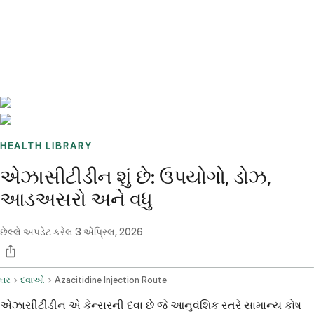
Benchmarks
Stories
FAQ
Sign up / Log in
HEALTH LIBRARY
એઝાસીટીડીન શું છે: ઉપયોગો, ડોઝ,
આડઅસરો અને વધુ
છેલ્લે અપડેટ કરેલ
3 એપ્રિલ, 2026
ઘર
દવાઓ
Azacitidine Injection Route
એઝાસીટીડીન એ કેન્સરની દવા છે જે આનુવંશિક સ્તરે સામાન્ય કોષ