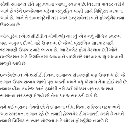
સૌથી સામાન્ય રીતે સૂચવવામાં આવતું સ્વરૂપ છે. વિડાઝા પાવડર તરીકે
આવે છે જેને ઇન્જેક્શન પહેલાં જંતુરહિત પાણી સાથે મિશ્રિત કરવામાં
આવે છે, અને તે સબક્યુટેનીયસ અને ઇન્ટ્રાવેનસ બંને ફોર્મ્યુલેશનમાં
ઉપલબ્ધ છે.
ઓન્યુરેગ (એઝાસીટીડીન ગોળીઓ) નામનું એક નવું મૌખિક સ્વરૂપ
પણ અમુક દર્દીઓ માટે ઉપલબ્ધ છે જેઓ પ્રારંભિક સારવાર પછી
જાળવણી ઉપચાર માટે લાયક છે. આ ટેબ્લેટ ફોર્મ કેટલાક દર્દીઓને
ઇન્જેક્શન માટે ક્લિનિકમાં આવવાને બદલે ઘરે સારવાર ચાલુ રાખવાની
મંજૂરી આપે છે.
ઇન્જેક્ટેબલ એઝાસીટીડીનના સામાન્ય સંસ્કરણો પણ ઉપલબ્ધ છે, જે
સમાન ઉપચારાત્મક લાભો પૂરા પાડતી વખતે વધુ પોસાય તેવા હોઈ શકે છે.
તમારું વીમા કવરેજ અને ફાર્મસી તમે કઈ ચોક્કસ બ્રાન્ડ અથવા
સામાન્ય સંસ્કરણ મેળવો છો તેના પર અસર કરી શકે છે.
તમે કઈ બ્રાન્ડ મેળવો છો તે ધ્યાનમાં લીધા વિના, સક્રિય ઘટક અને
અસરકારકતા સમાન રહે છે. તમારી હેલ્થકેર ટીમ ખાતરી કરશે કે તમને
તમારી વિશિષ્ટ સારવાર યોજના માટે યોગ્ય ફોર્મ્યુલેશન મળે છે.