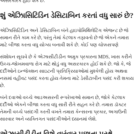
અસરકારક હોઈ શકે છે.
શું એઝાિસિટિડિન ડેસિટાબિન કરતાં વધુ સારું છે?
એઝાિસિટિડિન અને ડેસિટાબિન બંને હાઇપોમિથિલેટિંગ એજન્ટ છે જે
સમાન રીતે કામ કરે છે, પરંતુ તેમાં કેટલાક તફાવતો છે જે એકને તમારા
માટે બીજા કરતા વધુ યોગ્ય બનાવી શકે છે. કોઈ પણ ચોક્કસપણે
સંશોધન સૂચવે છે કે એઝાસીટીડીન અમુક પ્રકારના MDS, ખાસ કરીને
ઉચ્ચ-જોખમવાળા રોગ માટે થોડું વધુ અસરકારક હોઈ શકે છે. જો કે, જે
દર્દીઓને ઇન્જેક્શન સાઇટની પ્રતિક્રિયાઓમાં મુશ્કેલી હોય અથવા
નસમાં વહીવટ પસંદ કરતા હોય તેમના માટે ડેસીટાબીન પસંદ કરી શકાય
છે.
બંને દવાઓ વચ્ચે આડઅસરની રૂપરેખાઓ સમાન છે, જોકે કેટલાક
દર્દીઓ એકને બીજા કરતા વધુ સારી રીતે સહન કરે છે. તમારા ડૉક્ટર
તેમની વચ્ચે પસંદગી કરતી વખતે તમારા કેન્સરના પ્રકાર, અગાઉની
સારવાર અને વ્યક્તિગત પસંદગીઓને ધ્યાનમાં લેશે.