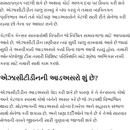
સમયપત્રક બદલી શકે છે અથવા કોઈ અલગ દવા પર સ્વિચ કરી શકે
છે. એઝાસીટીડીન ચાલુ રાખવું કે બંધ કરવું તે તમારા વ્યક્તિગત
પ્રતિભાવ અને તમે કોઈપણ આડઅસરોને કેટલી સારી રીતે મેનેજ કરી
રહ્યા છો તેના પર આધાર રાખે છે.
કેટલીક કેન્સર સારવારોથી વિપરીત જે નિશ્ચિત સમયગાળા માટે આપવામાં
આવે છે, એઝાસીટીડીન ઘણીવાર ત્યાં સુધી ચાલુ રાખવામાં આવે છે જ્યાં
સુધી તે અસ્વીકાર્ય આડઅસરો કર્યા વિના લાભ આપી રહ્યું હોય. તમારી
ઓન્કોલોજી ટીમ તમારી વિશિષ્ટ પરિસ્થિતિ માટે શ્રેષ્ઠ અભિગમ નક્કી
કરવા માટે તમારી સાથે કામ કરશે.
એઝાસીટીડીનની આડઅસરો શું છે?
એઝાસીટીડીન આડઅસરો પેદા કરી શકે છે કારણ કે તે કેન્સરના કોષો
અને કેટલાક સ્વસ્થ કોષો બંનેને અસર કરે છે જે ઝડપથી વિભાજિત
થાય છે. મોટાભાગની આડઅસરો યોગ્ય દેખરેખ અને સહાયક સંભાળ
સાથે મેનેજ કરી શકાય છે, અને ઘણા દર્દીઓને લાગે છે કે તેઓ સારવાર
મેળવતી વખતે જીવનની સારી ગુણવત્તા જાળવી શકે છે.