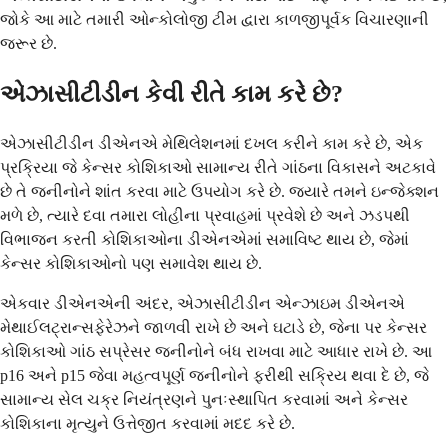
જોકે આ માટે તમારી ઓન્કોલોજી ટીમ દ્વારા કાળજીપૂર્વક વિચારણાની
જરૂર છે.
એઝાસીટીડીન કેવી રીતે કામ કરે છે?
એઝાસીટીડીન ડીએનએ મેથિલેશનમાં દખલ કરીને કામ કરે છે, એક
પ્રક્રિયા જે કેન્સર કોશિકાઓ સામાન્ય રીતે ગાંઠના વિકાસને અટકાવે
છે તે જનીનોને શાંત કરવા માટે ઉપયોગ કરે છે. જ્યારે તમને ઇન્જેક્શન
મળે છે, ત્યારે દવા તમારા લોહીના પ્રવાહમાં પ્રવેશે છે અને ઝડપથી
વિભાજન કરતી કોશિકાઓના ડીએનએમાં સમાવિષ્ટ થાય છે, જેમાં
કેન્સર કોશિકાઓનો પણ સમાવેશ થાય છે.
એકવાર ડીએનએની અંદર, એઝાસીટીડીન એન્ઝાઇમ ડીએનએ
મેથાઈલટ્રાન્સફેરેઝને જાળવી રાખે છે અને ઘટાડે છે, જેના પર કેન્સર
કોશિકાઓ ગાંઠ સપ્રેસર જનીનોને બંધ રાખવા માટે આધાર રાખે છે. આ
p16 અને p15 જેવા મહત્વપૂર્ણ જનીનોને ફરીથી સક્રિય થવા દે છે, જે
સામાન્ય સેલ ચક્ર નિયંત્રણને પુનઃસ્થાપિત કરવામાં અને કેન્સર
કોશિકાના મૃત્યુને ઉત્તેજીત કરવામાં મદદ કરે છે.