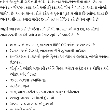
તમને અનુભવી શકે તેવી સૌથી સામાન્ય આડઅસરોમાં થાક, ઉબકા
અને ઇન્જેક્શન સાઇટની પ્રતિક્રિયાઓ જેમ કે લાલાશ અથવા સોજો
શામેલ છે. આ સામાન્ય રીતે દરેક ચક્રના પ્રથમ થોડા દિવસોમાં થાય છે
અને ઘણીવાર તમારા શરીર દવાને સમાયોજિત કરે છે તેમ સુધારે છે.
અહીં આડઅસરો છે જેનો તમે સૌથી વધુ સામનો કરો છો, જે સૌથી
સામાન્યથી લઈને ઓછા વારંવાર સુધી ગોઠવાયેલી છે:
થાક અને નબળાઇ, લગભગ 80% દર્દીઓને અસર કરે છે
ઉબકા અને ઉલટી, સામાન્ય રીતે હળવાથી મધ્યમ
ઇન્જેક્શન સાઇટની પ્રતિક્રિયાઓ જેમ કે લાલાશ, સોજો અથવા
ઉઝરડા
લોહીની ઓછી ગણતરી (એનિમિયા, ઓછા સફેદ રક્ત કોશિકાઓ,
ઓછા પ્લેટલેટ્સ)
ઝાડા અથવા કબજિયાત
ઘટાડેલી ભૂખ
તાવ, ખાસ કરીને પ્રથમ થોડા ચક્ર દરમિયાન
સ્નાયુ અથવા સાંધાનો દુખાવો
ચક્કર અથવા માથાનો દુખાવો
શ્વાસની તકલીફ