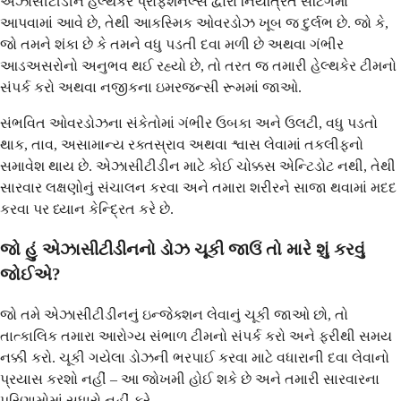
એઝાસીટીડીન હેલ્થકેર પ્રોફેશનલ્સ દ્વારા નિયંત્રિત સેટિંગમાં
આપવામાં આવે છે, તેથી આકસ્મિક ઓવરડોઝ ખૂબ જ દુર્લભ છે. જો કે,
જો તમને શંકા છે કે તમને વધુ પડતી દવા મળી છે અથવા ગંભીર
આડઅસરોનો અનુભવ થઈ રહ્યો છે, તો તરત જ તમારી હેલ્થકેર ટીમનો
સંપર્ક કરો અથવા નજીકના ઇમરજન્સી રૂમમાં જાઓ.
સંભવિત ઓવરડોઝના સંકેતોમાં ગંભીર ઉબકા અને ઉલટી, વધુ પડતો
થાક, તાવ, અસામાન્ય રક્તસ્રાવ અથવા શ્વાસ લેવામાં તકલીફનો
સમાવેશ થાય છે. એઝાસીટીડીન માટે કોઈ ચોક્કસ એન્ટિડોટ નથી, તેથી
સારવાર લક્ષણોનું સંચાલન કરવા અને તમારા શરીરને સાજા થવામાં મદદ
કરવા પર ધ્યાન કેન્દ્રિત કરે છે.
જો હું એઝાસીટીડીનનો ડોઝ ચૂકી જાઉં તો મારે શું કરવું
જોઈએ?
જો તમે એઝાસીટીડીનનું ઇન્જેક્શન લેવાનું ચૂકી જાઓ છો, તો
તાત્કાલિક તમારા આરોગ્ય સંભાળ ટીમનો સંપર્ક કરો અને ફરીથી સમય
નક્કી કરો. ચૂકી ગયેલા ડોઝની ભરપાઈ કરવા માટે વધારાની દવા લેવાનો
પ્રયાસ કરશો નહીં – આ જોખમી હોઈ શકે છે અને તમારી સારવારના
પરિણામોમાં સુધારો નહીં કરે.