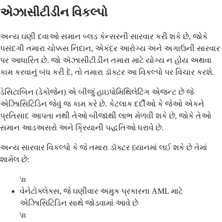
એઝાસીટીડીન વિકલ્પો
અન્ય ઘણી દવાઓ સમાન બ્લડ કેન્સરની સારવાર કરી શકે છે, જોકે
પસંદગી તમારા ચોક્કસ નિદાન, એકંદર આરોગ્ય અને અગાઉની સારવાર
પર આધારિત છે. જો એઝાસીટીડીન તમારા માટે યોગ્ય ન હોય અથવા
કામ કરવાનું બંધ કરી દે, તો તમારા ડૉક્ટર આ વિકલ્પો પર વિચાર કરશે.
ડેસિટાબિન (ડેકોજેન) એ બીજું હાઇપોમિથિલેટિંગ એજન્ટ છે જે
એઝાિસિટિડિન જેવું જ કામ કરે છે. કેટલાક દર્દીઓ કે જેઓ એકને
પ્રતિસાદ આપતા નથી તેઓ બીજાથી લાભ મેળવી શકે છે, જોકે તેઓ
સમાન આડઅસરો અને ક્રિયાની પદ્ધતિઓ ધરાવે છે.
અન્ય સારવાર વિકલ્પો કે જે તમારા ડૉક્ટર ધ્યાનમાં લઈ શકે છે તેમાં
શામેલ છે:
\n
વેનેટોક્લેક્સ, જે ઘણીવાર અમુક પ્રકારના AML માટે
એઝાિસિટિડિન સાથે જોડવામાં આવે છે
\n