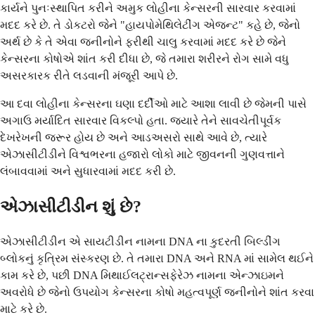
કાર્યને પુનઃસ્થાપિત કરીને અમુક લોહીના કેન્સરની સારવાર કરવામાં
મદદ કરે છે. તે ડોકટરો જેને "હાયપોમેથિલેટીંગ એજન્ટ" કહે છે, જેનો
અર્થ છે કે તે એવા જનીનોને ફરીથી ચાલુ કરવામાં મદદ કરે છે જેને
કેન્સરના કોષોએ શાંત કરી દીધા છે, જે તમારા શરીરને રોગ સામે વધુ
અસરકારક રીતે લડવાની મંજૂરી આપે છે.
આ દવા લોહીના કેન્સરના ઘણા દર્દીઓ માટે આશા લાવી છે જેમની પાસે
અગાઉ મર્યાદિત સારવાર વિકલ્પો હતા. જ્યારે તેને સાવચેતીપૂર્વક
દેખરેખની જરૂર હોય છે અને આડઅસરો સાથે આવે છે, ત્યારે
એઝાસીટીડીને વિશ્વભરના હજારો લોકો માટે જીવનની ગુણવત્તાને
લંબાવવામાં અને સુધારવામાં મદદ કરી છે.
એઝાસીટીડીન શું છે?
એઝાસીટીડીન એ સાયટીડીન નામના DNA ના કુદરતી બિલ્ડીંગ
બ્લોકનું કૃત્રિમ સંસ્કરણ છે. તે તમારા DNA અને RNA માં સામેલ થઈને
કામ કરે છે, પછી DNA મિથાઈલટ્રાન્સફેરેઝ નામના એન્ઝાઇમને
અવરોધે છે જેનો ઉપયોગ કેન્સરના કોષો મહત્વપૂર્ણ જનીનોને શાંત કરવા
માટે કરે છે.