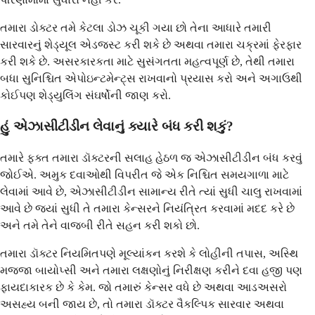
તમારા ડોક્ટર તમે કેટલા ડોઝ ચૂકી ગયા છો તેના આધારે તમારી
સારવારનું શેડ્યૂલ એડજસ્ટ કરી શકે છે અથવા તમારા ચક્રમાં ફેરફાર
કરી શકે છે. અસરકારકતા માટે સુસંગતતા મહત્વપૂર્ણ છે, તેથી તમારા
બધા સુનિશ્ચિત એપોઇન્ટમેન્ટ્સ રાખવાનો પ્રયાસ કરો અને અગાઉથી
કોઈપણ શેડ્યુલિંગ સંઘર્ષોની જાણ કરો.
હું એઝાસીટીડીન લેવાનું ક્યારે બંધ કરી શકું?
તમારે ફક્ત તમારા ડૉક્ટરની સલાહ હેઠળ જ એઝાસીટીડીન બંધ કરવું
જોઈએ. અમુક દવાઓથી વિપરીત જે એક નિશ્ચિત સમયગાળા માટે
લેવામાં આવે છે, એઝાસીટીડીન સામાન્ય રીતે ત્યાં સુધી ચાલુ રાખવામાં
આવે છે જ્યાં સુધી તે તમારા કેન્સરને નિયંત્રિત કરવામાં મદદ કરે છે
અને તમે તેને વાજબી રીતે સહન કરી શકો છો.
તમારા ડૉક્ટર નિયમિતપણે મૂલ્યાંકન કરશે કે લોહીની તપાસ, અસ્થિ
મજ્જા બાયોપ્સી અને તમારા લક્ષણોનું નિરીક્ષણ કરીને દવા હજી પણ
ફાયદાકારક છે કે કેમ. જો તમારું કેન્સર વધે છે અથવા આડઅસરો
અસહ્ય બની જાય છે, તો તમારા ડૉક્ટર વૈકલ્પિક સારવાર અથવા