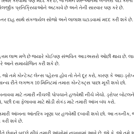
્થિર કરવામાં પણ મદદ કરે છે, જે તેમને શરૂઆતમાં બળતરા પેદા કરતા પ
લર્જીક પ્રતિક્રિયાઓને અટકાવે છે અને તેની સારવાર પણ કરે છે.
સ્તર દાહ સાથે સંકળાયેલ સોજો અને લાલાશ ઘટાડવામાં મદદ કરી શકે છે.
મહત્તમ લાભ મળે છે જ્યારે કોઈપણ સંભવિત આડઅસરો ઓછી થાય છે. લાક્ષ
ારે આને સમાયોજિત કરી શકે છે.
 તમે કોન્ટેક્ટ લેન્સ પહેરતા હોવ તો તેને દૂર કરો, કારણ કે આઇ ડ્રોપ્સમા
ાન્ય રીતે લગભગ 10 મિનિટમાં તમારા કોન્ટેક્ટ્સ પાછા મૂકી શકો છો.
બનાવવા માટે તમારી નીચલી પોપચાને હળવેથી નીચે ખેંચો. ડ્રોપર બોટ
રો, પછી દવા ફેલાવવા માટે થોડી સેકંડ માટે તમારી આંખ બંધ કરો.
તમારી આંખના આંતરિક ખૂણા પર હળવેથી દબાવી શકો છો. આ તકનીક, જે
કરી શકે છે.
તે લેવાને બદલે સીધું તમારી આંખોમાં નાખવામાં આવે છે. જો કે, જો તમ