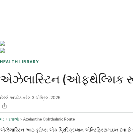
Benchmarks
Stories
FAQ
Sign up / Log in
HEALTH LIBRARY
એઝેલાસ્ટિન (ઓફ્થેલ્મિક ર
છેલ્લે અપડેટ કરેલ
3 એપ્રિલ, 2026
ઘર
દવાઓ
Azelastine Ophthalmic Route
એઝેલાસ્ટિન આઇ ડ્રોપ્સ એક પ્રિસ્ક્રિપ્શન એન્ટિહિસ્ટામાઇન દવા છ