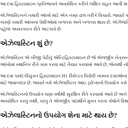
આ દવા હિસ્ટામાઇન પ્રતિભાવને અવરોધિત કરીને લક્ષિત રાહત આપી શકે
એઝેલાસ્ટિનને તમારી આંખો માટે એક નમ્ર ઢાલ તરીકે વિચારો. જ્યારે પર
કારણે તમારી આંખના પેશીઓમાં બળતરા અને બળતરા થાય છે. એઝેલાસ્ટિન 
પહેલાં અસરકારક રીતે અટકાવે છે.
એઝેલાસ્ટિન શું છે?
એઝેલાસ્ટિન એ બીજી પેઢીનું એન્ટિહિસ્ટામાઇન છે જે એલર્જીક નેત્રસ્
આંખોમાં સ્થાનિક રીતે કામ કરવા માટે તૈયાર કરવામાં આવે છે, જેના
આ દવા પસંદગીયુક્ત હિસ્ટામાઇન H1 રીસેપ્ટર વિરોધી નામના દવાઓના વર
માટે જવાબદાર છે. જ્યારે તમે એઝેલાસ્ટિન આઇ ડ્રોપ્સનો ઉપયોગ કરો છો,
એઝેલાસ્ટિનનો ઉપયોગ ઘણા વર્ષોથી સુરક્ષિત રીતે કરવામાં આવે છે અન
અવરોધિત કરતું નથી, પરંતુ તે એલર્જીક પદાર્થોને મુક્ત કરતા કોષોને સ્થિ
એઝેલાસ્ટિનનો ઉપયોગ શેના માટે થાય છે?