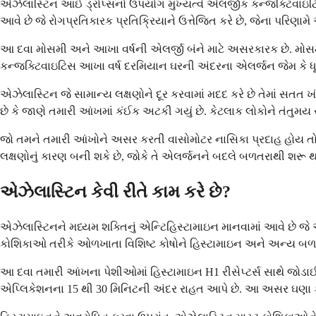
એઝેલાસ્ટિન આઈ ડ્રોપ્સનો ઉપયોગ મુખ્યત્વે એલર્જીક કન્જક્ટિવાઇટિસન
આવે છે જે રોગપ્રતિકારક પ્રતિક્રિયાને ઉત્તેજિત કરે છે, જેના પરિણામે
આ દવા મોસમી અને આખા વર્ષની એલર્જી બંને માટે અસરકારક છે. મોસમ
કન્જક્ટિવાઇટિસ આખા વર્ષ દરમિયાન ઘરની અંદરના એલર્જન જેમ કે ધ
એઝેલાસ્ટિન જે સામાન્ય લક્ષણોને દૂર કરવામાં મદદ કરે છે તેમાં સત
છે કે જાણે તમારી આંખમાં કંઈક અટકી ગયું છે. કેટલાક લોકોને તંતુમય સ
જો તમને તમારી આંખોને અસર કરતી વાસોમોટર નાસિકા પ્રદાહ હોય તો
લક્ષણોનું કારણ બની શકે છે, જોકે તે એલર્જનને બદલે બળતરાથી શરૂ થ
એઝેલાસ્ટિન કેવી રીતે કામ કરે છે?
એઝેલાસ્ટિનને મધ્યમ શક્તિનું એન્ટિહિસ્ટામાઇન માનવામાં આવે છે જે આં
કોશિકાઓ તરીકે ઓળખાતા વિશિષ્ટ કોષોને હિસ્ટામાઇન અને અન્ય બળતરા પ
આ દવા તમારી આંખના પેશીઓમાં હિસ્ટામાઇન H1 રીસેપ્ટર્સ સાથે જોડા
એપ્લિકેશનના 15 થી 30 મિનિટની અંદર રાહત આપે છે. આ અસર ઘણા 