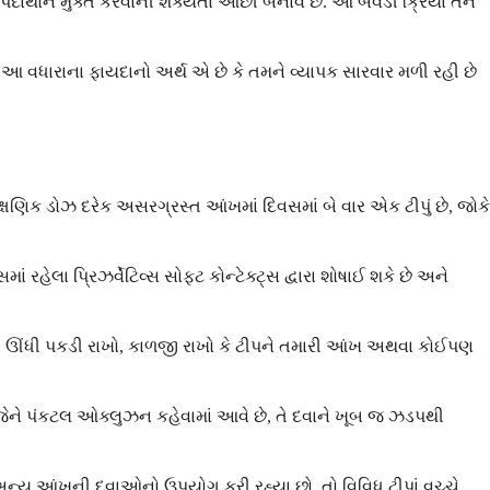
દાર્થોને મુક્ત કરવાની શક્યતા ઓછી બનાવે છે. આ બેવડી ક્રિયા તેને
 આ વધારાના ફાયદાનો અર્થ એ છે કે તમને વ્યાપક સારવાર મળી રહી છે
ણિક ડોઝ દરેક અસરગ્રસ્ત આંખમાં દિવસમાં બે વાર એક ટીપું છે, જોકે
ં રહેલા પ્રિઝર્વેટિવ્સ સોફ્ટ કોન્ટેક્ટ્સ દ્વારા શોષાઈ શકે છે અને
લને ઊંધી પકડી રાખો, કાળજી રાખો કે ટીપને તમારી આંખ અથવા કોઈપણ
ને પંકટલ ઓક્લુઝન કહેવામાં આવે છે, તે દવાને ખૂબ જ ઝડપથી
ે અન્ય આંખની દવાઓનો ઉપયોગ કરી રહ્યા છો, તો વિવિધ ટીપાં વચ્ચે