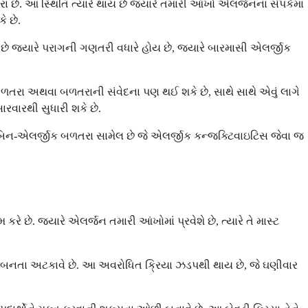
છે. આ સ્થિતિ ત્યારે થાય છે જ્યારે તમારી આંખો એલર્જનના સંપર્કમાં
ે છે.
ે જ્યારે પરાગની ગણતરી વધારે હોય છે, જ્યારે બારમાસી એલર્જીક
 બળતરા અથવા બળતરાની સંવેદના પણ થઈ શકે છે, સાથે સાથે એવું લાગે
ારવારથી સુધારી શકે છે.
બિન-એલર્જીક બળતરા સામેલ છે જે એલર્જીક કન્જક્ટિવાઇટિસ જેવા જ
છે. જ્યારે એલર્જન તમારી આંખોમાં પ્રવેશે છે, ત્યારે તે માસ્ટ
ારણ બનતા અટકાવે છે. આ અવરોધિત ક્રિયા ઝડપથી થાય છે, જે ઘણીવાર