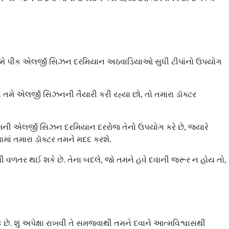
, તમે પીક એલર્જી સિઝન દરમિયાન અઠવાડિયાઓ સુધી ટીપાંનો ઉપયોગ
તમે એલર્જી સિઝનની તૈયારી કરી રહ્યા છો, તો તમારા ડૉક્ટર
તેમની એલર્જી સિઝન દરમિયાન દરરોજ તેનો ઉપયોગ કરે છે, જ્યારે
માં તમારા ડૉક્ટર તમને મદદ કરશે.
ી વળતર થઈ શકે છે. તેના બદલે, જો તમને હવે દવાની જરૂર ન હોય તો,
છે. શું અપેક્ષા રાખવી તે સમજવાથી તમને દવાને આત્મવિશ્વાસથી