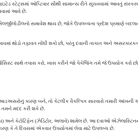
ઇટેડ સ્ટેટ્સમાં ઓપ્ટિવાર સૌથી સામાન્ય રીતે સૂચવવામાં આવતું સંસ્કર
વામાં આવે છે.
ાં એલર્જીલોડીલનો સમાવેશ થાય છે, જોકે ઉપલબ્ધતા પ્રદેશ પ્રમાણે બદ
ા દેખાવમાં થોડો તફાવત નોંધી શકો છો, પરંતુ દવાની તાકાત અને અસરકાર
 ફાર્માસિસ્ટ સાથે તપાસ કરો, ખાસ કરીને જો પેકેજિંગ તમે જે ઉપયોગ કરો 
આડઅસરોનું કારણ બને, તો કેટલીક વૈકલ્પિક સારવારો તમારી આંખની એલર્
તમને મદદ કરી શકે છે.
) અને કેટોટિફેન (ઝેડિટોર, અલાવે) શામેલ છે. આ દવાઓ એઝેલાસ્ટિનની જ
રણ કે તે દિવસમાં એકવાર ઉપયોગમાં લેવા માટે ઉપલબ્ધ છે.