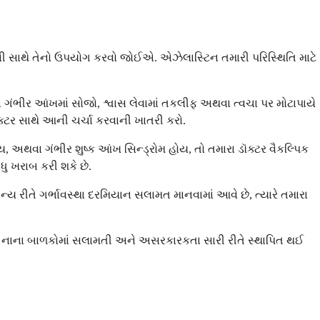
ી સાથે તેનો ઉપયોગ કરવો જોઈએ. એઝેલાસ્ટિન તમારી પરિસ્થિતિ માટે
ગંભીર આંખમાં સોજો, શ્વાસ લેવામાં તકલીફ અથવા ત્વચા પર મોટાપાયે
્ટર સાથે આની ચર્ચા કરવાની ખાતરી કરો.
 અથવા ગંભીર શુષ્ક આંખ સિન્ડ્રોમ હોય, તો તમારા ડૉક્ટર વૈકલ્પિક
ધુ ખરાબ કરી શકે છે.
 રીતે ગર્ભાવસ્થા દરમિયાન સલામત માનવામાં આવે છે, ત્યારે તમારા
 નાના બાળકોમાં સલામતી અને અસરકારકતા સારી રીતે સ્થાપિત થઈ