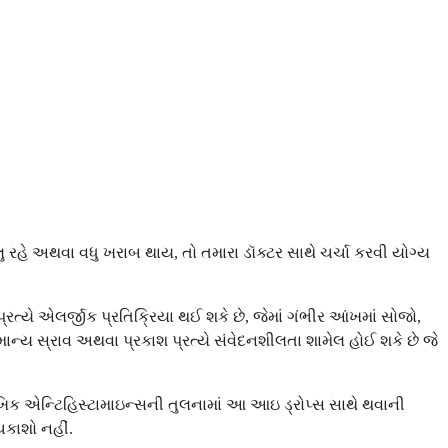
ુ રહે અથવા વધુ ખરાબ થાય, તો તમારા ડૉક્ટર સાથે ચર્ચા કરવી યોગ્ય
ત્યે એલર્જીક પ્રતિક્રિયા થઈ શકે છે, જેમાં ગંભીર આંખમાં સોજો,
્ય સ્રાવ અથવા પ્રકાશ પ્રત્યે સંવેદનશીલતા શામેલ હોઈ શકે છે જે
ખિક એન્ટિહિસ્ટામાઇન્સની તુલનામાં આ આઇ ડ્રોપ્સ સાથે થવાની
ચકાશો નહીં.