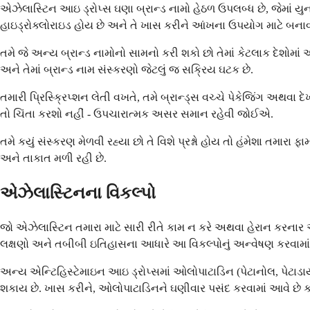
એઝેલાસ્ટિન આઇ ડ્રોપ્સ ઘણા બ્રાન્ડ નામો હેઠળ ઉપલબ્ધ છે, જેમાં યુના
હાઇડ્રોક્લોરાઇડ હોય છે અને તે ખાસ કરીને આંખના ઉપયોગ માટે બનાવ
તમે જે અન્ય બ્રાન્ડ નામોનો સામનો કરી શકો છો તેમાં કેટલાક દેશોમ
અને તેમાં બ્રાન્ડ નામ સંસ્કરણો જેટલું જ સક્રિય ઘટક છે.
તમારી પ્રિસ્ક્રિપ્શન લેતી વખતે, તમે બ્રાન્ડ્સ વચ્ચે પેકેજિંગ અથવ
તો ચિંતા કરશો નહીં - ઉપચારાત્મક અસર સમાન રહેવી જોઈએ.
તમે કયું સંસ્કરણ મેળવી રહ્યા છો તે વિશે પ્રશ્નો હોય તો હંમેશા તમારા
અને તાકાત મળી રહી છે.
એઝેલાસ્ટિનના વિકલ્પો
જો એઝેલાસ્ટિન તમારા માટે સારી રીતે કામ ન કરે અથવા હેરાન કરનાર 
લક્ષણો અને તબીબી ઇતિહાસના આધારે આ વિકલ્પોનું અન્વેષણ કરવામાં 
અન્ય એન્ટિહિસ્ટેમાઇન આઇ ડ્રોપ્સમાં ઓલોપાટાડિન (પેટાનોલ, પેટાડાય
શકાય છે. ખાસ કરીને, ઓલોપાટાડિનને ઘણીવાર પસંદ કરવામાં આવે છે કા