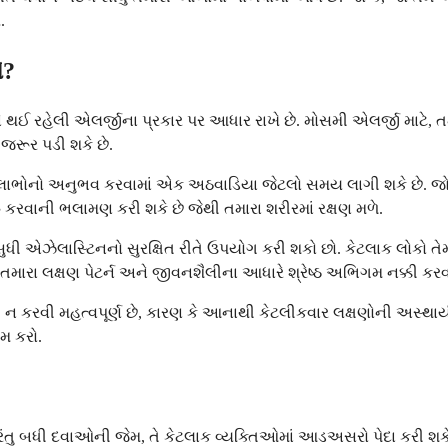
.
એ?
 થઈ રહેલી એલર્જીના પ્રકાર પર આધાર રાખે છે. મોસમી એલર્જી માટે
જરૂર પડી શકે છે.
ર્ણ લાભોનો અનુભવ કરવામાં એક અઠવાડિયા જેટલો સમય લાગી શકે છે. જો 
 કરવાની ભલામણ કરી શકે છે જેથી તમારા શરીરમાં રક્ષણ મળે.
 સુધી એઝેલાસ્ટિનનો સુરક્ષિત રીતે ઉપયોગ કરી શકો છો. કેટલાક લોકો 
તમારા લક્ષણ પેટર્ન અને જીવનશૈલીના આધારે શ્રેષ્ઠ અભિગમ નક્કી કરવા
ન કરવી મહત્વપૂર્ણ છે, કારણ કે આનાથી કેટલીકવાર લક્ષણોની અસ્થાય
મ કરો.
રંતુ બધી દવાઓની જેમ, તે કેટલાક વ્યક્તિઓમાં આડઅસરો પેદા કરી શકે 