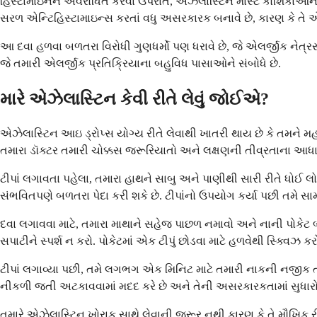
હિસ્ટામાઇનને અવરોધિત કરવા ઉપરાંત, એઝેલાસ્ટિન માસ્ટ કોશિકાઓને સ
સરળ એન્ટિહિસ્ટામાઇન્સ કરતાં વધુ અસરકારક બનાવે છે, કારણ કે તે એ
આ દવા હળવા બળતરા વિરોધી ગુણધર્મો પણ ધરાવે છે, જે એલર્જીક નેત્ર
જે તમારી એલર્જીક પ્રતિક્રિયાના બહુવિધ પાસાઓને સંબોધે છે.
મારે એઝેલાસ્ટિન કેવી રીતે લેવું જોઈએ?
એઝેલાસ્ટિન આઇ ડ્રોપ્સ યોગ્ય રીતે લેવાથી ખાતરી થાય છે કે તમને 
તમારા ડૉક્ટર તમારી ચોક્કસ જરૂરિયાતો અને લક્ષણની તીવ્રતાના આધ
ટીપાં લગાવતા પહેલા, તમારા હાથને સાબુ અને પાણીથી સારી રીતે ધોઈ લો. જો
સંભવિતપણે બળતરા પેદા કરી શકે છે. ટીપાંનો ઉપયોગ કર્યા પછી તમે સામ
દવા લગાવવા માટે, તમારા માથાને સહેજ પાછળ નમાવો અને નાની પોકેટ 
સપાટીને સ્પર્શ ન કરો. પોકેટમાં એક ટીપું છોડવા માટે હળવેથી સ્ક્વિઝ ક
ટીપાં લગાવ્યા પછી, તમે લગભગ એક મિનિટ માટે તમારી નાકની નજીક 
નીકળી જતી અટકાવવામાં મદદ કરે છે અને તેની અસરકારકતામાં સુધારો 
તમારે એઝેલાસ્ટિન ખોરાક સાથે લેવાની જરૂર નથી કારણ કે તે મૌખિક રી