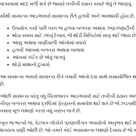
વાપરવામાં મદદ મળી શકે છે જ્યારે તબીબી ધ્યાન ક્યારે લેવું તે જાણવું.
સૌથી સામાન્ય આડઅસરો સામાન્ય રીતે હળવી અને અસ્થાયી હોય છે, જે 
ઉપયોગ કર્યા પછી તરત જ હળવા બળતરા અથવા ઝણઝણાટીની
થોડા સમય માટે ઝાંખું દેખાવ, જે થોડી મિનિટોમાં સાફ થઈ જાય છે
આંસુ અથવા પાણીવાળી આંખોમાં વધારો
હળવી આંખમાં બળતરા અથવા લાલાશ
આંખમાં કંઈક છે એવું લાગવું
થોડો માથાનો દુખાવો
આ સામાન્ય અસરો સામાન્ય રીતે તમારી આંખો દવા સાથે સમાયોજિત થતાં સુ
છે.
ઓછી સામાન્ય પરંતુ વધુ ચિંતાજનક આડઅસરો માટે તબીબી ધ્યાન આપવાની 
તીવ્ર બળતરા અથવા દ્રષ્ટિમાં ફેરફારનો સમાવેશ થઈ શકે છે જે ઝડપ
તમારા મૂળ લક્ષણો કરતાં વધુ ખરાબ લાગે છે.
ખૂબ જ ભાગ્યે જ, કેટલાક લોકોને પ્રણાલીગત અસરોનો અનુભવ થઈ શકે છ
શક્યતા ઘણી ઓછી છે. જો તમને કોઈ અસામાન્ય લક્ષણો દેખાય છે જે તમન