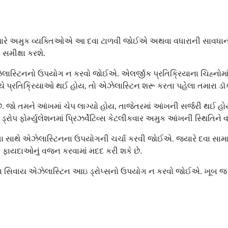
, ત્યારે અમુક વ્યક્તિઓએ આ દવા ટાળવી જોઈએ અથવા વધારાની સાવધાન
સમીક્ષા કરશે.
ેલાસ્ટિનનો ઉપયોગ ન કરવો જોઈએ. એલર્જીક પ્રતિક્રિયાના ચિહ્નોમાં 
યે પ્રતિક્રિયાઓ થઈ હોય, તો એઝેલાસ્ટિન શરૂ કરતા પહેલા તમારા ડૉક
. જો તમને આંખમાં ચેપ લાગ્યો હોય, તાજેતરમાં આંખની સર્જરી થઈ હોય,
 ફોર્મ્યુલેશનમાં પ્રિઝર્વેટિવ્સ કેટલીકવાર અમુક આંખની સ્થિતિને વ
સાથે એઝેલાસ્ટિનના ઉપયોગની ચર્ચા કરવી જોઈએ. જ્યારે દવા સામાન્ય
ના ફાયદાઓનું વજન કરવામાં મદદ કરી શકે છે.
વ્યા સિવાય એઝેલાસ્ટિન આઇ ડ્રોપ્સનો ઉપયોગ ન કરવો જોઈએ. ખૂબ જ