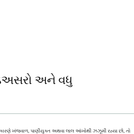
આડઅસરો અને વધુ
ને કારણે ખંજવાળ, પાણીયુક્ત અથવા લાલ આંખોથી ઝઝૂમી રહ્યા છો, તો