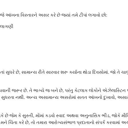
આંખના વિસ્તારને અસર કરે છે જ્યાં તમે ટીપાં લગાવો છો:
 લાગણી
ધરે છે, સામાન્ય રીતે સારવાર શરૂ કર્યાના થોડા દિવસોમાં. જો તે ચાલ
જરૂર છે. તે ભાગ્યે જ બને છે, પરંતુ કેટલાક લોકોને એઝેલાસ્ટિન પ્ર
થી સુધરતા નથી. અન્ય અસામાન્ય અસરોમાં સતત આંખનો દુખાવો, અસામાન
ે જેમ કે સુસ્તી, મોંમાં કડવો સ્વાદ અથવા અનુનાસિક ભીડ, જોકે મૌ
ે ચિંતા કરે છે, તો તમારા આરોગ્યસંભાળ પ્રદાતાનો સંપર્ક કરવામાં અ