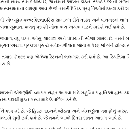
ી સારવાર માટે થાય છે, જે તમારી આંખને ઢાંકતી સ્પષ્ટ પટલની બળતરા 
 અસ્વસ્થતાના લક્ષણો આવે છે જે તમારી દૈનિક પ્રવૃત્તિઓમાં દખલ કરી શક
ી એલર્જીક કન્જક્ટિવાઇટિસ સામાન્ય રીતે વસંત અને પાનખરમાં થાય છ
ૂળના જીવાત, પાલતુ પ્રાણીઓના વાળ અથવા ઘાટને કારણે થઈ શકે છે.
ત ખંજવાળ, વધુ પડતા આંસુ, લાલાશ અને પોપચાની સોજો શામેલ છે. તમને
્રાવ અથવા પ્રકાશ પ્રત્યે સંવેદનશીલતા જોવા મળે છે, જે બંને યોગ્ય સ
 તમારા ડૉક્ટર પણ એઝેલાસ્ટિનની ભલામણ કરી શકે છે. આ સ્થિતિમાં 
ાય છે.
ખની એલર્જીથી વ્યાપક રાહત આપવા માટે બહુવિધ પદ્ધતિઓ દ્વારા કામ કરે 
દાર્થો મુક્ત કરવા માટે ઉત્તેજિત કરે છે.
ઈને કામ કરે છે, જે હિસ્ટામાઇનને જોડતા અને એલર્જીના લક્ષણોનું ક
કલાકો સુધી ટકી શકે છે, જે તમને આખો દિવસ સતત આરામ આપે છે.