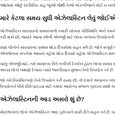
ઓછામાં ઓછું 10 મિનિટ રાહ જુઓ જેથી તેઓ એકબીજાને ધોઈ ન નાખે
મારે કેટલા સમય સુધી એઝેલાસ્ટિન લેવું જોઈ
એઝેલાસ્ટિન સારવારનો સમયગાળો તમારી ચોક્કસ પરિસ્થિતિ અને તમને
કરી શકો છો, જ્યારે આખા વર્ષની એલર્જી માટે લાંબા ગાળાના ઉપયોગની 
ઘણા લોકોને સારવારના પ્રથમ થોડા દિવસોમાં રાહત મળે છે, જોકે સંપૂ
એલર્જનના સંપર્કમાં આવતા પહેલા થોડા દિવસો પહેલા એઝેલાસ્ટિન શરૂ
ચાલુ એલર્જી માટે, તમે સામાન્ય રીતે તબીબી દેખરેખ હેઠળ લાંબા સમય
અન્ય લોકો લક્ષણો દેખાય ત્યારે જરૂરિયાત મુજબ તેનો ઉપયોગ કરે છે. 
જો તમે નિયમિતપણે તેનો ઉપયોગ કરી રહ્યા છો, તો દવાને અચાનક બંધ 
ઉપયોગને ધીમે ધીમે ઘટાડવા માટે તમારા આરોગ્ય સંભાળ પ્રદાતા સાથે કા
એઝેલાસ્ટિનની આડ અસરો શું છે?
મોટાભાગના લોકો એઝેલાસ્ટિન આઇ ડ્રોપ્સને સારી રીતે સહન કરે છે, પ