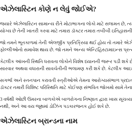
એઝેલાસ્ટિન કોણે ન લેવું જોઈએ?
જ્યારે એઝેલાસ્ટિન સામાન્ય રીતે મોટાભાગના લોકો માટે સલામત છે
યોગ્ય છે તેની ખાતરી કરવા માટે તમારા ડૉક્ટર તમારા તબીબી ઇતિહાસની 
જો તમને ભૂતકાળમાં તેની એલર્જીક પ્રતિક્રિયા થઈ હોય તો તમારે એઝ
ફોલ્લીઓનો સમાવેશ થાય છે. જો તમને અન્ય એન્ટિહિસ્ટામાઇન્સ પ્રત્
કેટલીક આંખની સ્થિતિ ધરાવતા લોકોને વિશેષ ધ્યાનની જરૂર પડી શકે છે
સારવાર અથવા વધારાની સાવચેતીની ભલામણ કરી શકે છે. કેટલીક આઇ ડ્રોપ
સગર્ભા અને સ્તનપાન કરાવતી સ્ત્રીઓએ તેમના આરોગ્યસંભાળ પ્રદાતા 
ડૉક્ટર તમારી વિશિષ્ટ પરિસ્થિતિ માટે કોઈપણ સંભવિત જોખમો સામે તે
3 વર્ષથી ઓછી ઉંમરના બાળકોએ બાળરોગના નિષ્ણાત દ્વારા ખાસ સૂચ
નથી, અને આ વય જૂથમાં ડોઝિંગ પડકારજનક હોઈ શકે છે.
એઝેલાસ્ટિન બ્રાન્ડના નામ