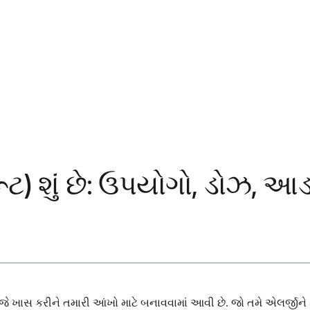
ૂટ) શું છે: ઉપયોગો, ડોઝ, 
ે જે ખાસ કરીને તમારી આંખો માટે બનાવવામાં આવી છે. જો તમે એલર્જી