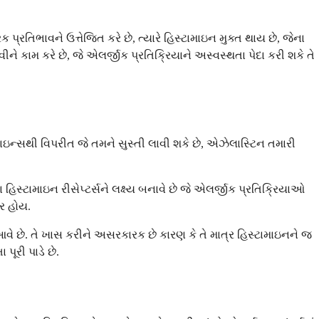
રતિભાવને ઉત્તેજિત કરે છે, ત્યારે હિસ્ટામાઇન મુક્ત થાય છે, જેના
 કામ કરે છે, જે એલર્જીક પ્રતિક્રિયાને અસ્વસ્થતા પેદા કરી શકે તે
માઇન્સથી વિપરીત જે તમને સુસ્તી લાવી શકે છે, એઝેલાસ્ટિન તમારી
સ્ટામાઇન રીસેપ્ટર્સને લક્ષ્ય બનાવે છે જે એલર્જીક પ્રતિક્રિયાઓ
ૂર હોય.
વે છે. તે ખાસ કરીને અસરકારક છે કારણ કે તે માત્ર હિસ્ટામાઇનને જ
પૂરી પાડે છે.