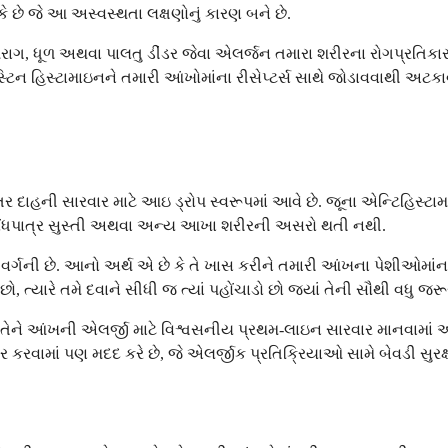
 છે જે આ અસ્વસ્થતા લક્ષણોનું કારણ બને છે.
ાગ, ધૂળ અથવા પાલતુ ડીંડર જેવા એલર્જન તમારા શરીરના રોગપ્રતિકારક પ્
હિસ્ટામાઇનને તમારી આંખોમાંના રીસેપ્ટર્સ સાથે જોડાવવાથી અટકાવીને
તર દાહની સારવાર માટે આઇ ડ્રોપ સ્વરૂપમાં આવે છે. જૂના એન્ટિહિસ્ટા
થી નોંધપાત્ર સુસ્તી અથવા અન્ય આખા શરીરની અસરો થતી નથી.
્ગની છે. આનો અર્થ એ છે કે તે ખાસ કરીને તમારી આંખના પેશીઓમાંના હિ
 ત્યારે તમે દવાને સીધી જ ત્યાં પહોંચાડો છો જ્યાં તેની સૌથી વધુ જર
ે તેને આંખની એલર્જી માટે વિશ્વસનીય પ્રથમ-લાઇન સારવાર માનવામાં આ
ર કરવામાં પણ મદદ કરે છે, જે એલર્જીક પ્રતિક્રિયાઓ સામે બેવડી સુરક્ષા 