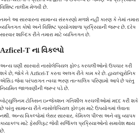
વિશિષ્ટ તાલીમ મેળવી છે.
તમને આ સારવારના સામાન્ય સંસ્કરણો મળશે નહીં કારણ કે તેમાં તમારા
વ્યક્તિગત કોષો અને વિશિષ્ટ પ્રયોગશાળા પ્રક્રિયાની જરૂર છે. દરેક
સારવાર શાબ્દિક રીતે તમારા માટે વ્યક્તિગત છે.
Azficel-T ના વિકલ્પો
અન્ય ઘણી સારવારો નાસોલેબિયલ ફોલ્ડ કરચલીઓનો ઉપચાર કરી
શકે છે, જોકે તે Azficel-T કરતા અલગ રીતે કામ કરે છે. હાયલ્યુરોનિક
એસિડ જેવા પરંપરાગત ત્વચા ભરણ તાત્કાલિક પરિણામો આપે છે પરંતુ
નિયમિત જાળવણીની જરૂર પડે છે.
બોટ્યુલિનમ ટોક્સિન ઇન્જેક્શન ગતિશીલ કરચલીઓમાં મદદ કરી શકે
છે પરંતુ સામાન્ય રીતે નાસોલેબિયલ ફોલ્ડ્સ માટે ઉપયોગમાં લેવાતા
નથી. અન્ય વિકલ્પોમાં લેસર સારવાર, કેમિકલ પીલ્સ અને વધુ વ્યાપક
કાયાકલ્પ માટે ફેસલિફ્ટ જેવી સર્જિકલ પ્રક્રિયાઓનો સમાવેશ થાય
છે.