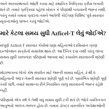
અને અસ્વસ્થતાને ઓછી કરવા માટે સ્થાનિક નિષ્ક્રિય ક્રીમ લગાવી
શકે છે. તમારે પ્રક્રિયા પહેલાં ખોરાક કે પીણાંથી બચવાની જરૂર નથી,
પરંતુ તમારે તમારા પ્રદાતા તમને આપેલી કોઈપણ વિશિષ્ટ પૂર્વ-સારવાર
સૂચનાઓનું પાલન કરવું જોઈએ.
મારે કેટલા સમય સુધી Azficel-T લેવું જોઈએ?
સંપૂર્ણ Azficel-T સારવાર કોર્સમાં ઘણા મહિનાઓ દરમિયાન ત્રણ
ઇન્જેક્શન સત્રોનો સમાવેશ થાય છે. આ દૈનિક દવા નથી પરંતુ લાંબા
સમય સુધી ચાલનારા પરિણામો આપવા માટે રચાયેલ સારવારની શ્રેણી
છે.
મોટાભાગના લોકો કોષ સંવર્ધન માટે જરૂરી સમય સહિત, 4 થી 6
મહિનાની અંદર તેમની સારવાર શ્રેણી પૂર્ણ કરે છે. પ્રારંભિક શ્રેણી પૂર્ણ
કર્યા પછી, તમારે સામાન્ય રીતે નિયમિત ચાલુ સારવારની જરૂર રહેશે
નહીં.
પરિણામો એક વર્ષ કે તેથી વધુ સમય સુધી ટકી શકે છે, જોકે વ્યક્તિગત
અનુભવો અલગ-અલગ હોય છે. તમારા ડૉક્ટર વાસ્તવિક અપેક્ષાઓની