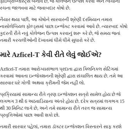
ફાઇબ્રોબ્લાસ્ટ્સ બનાવે છે, જે કોલેજન ઉત્પન્ન કરવા અને ત્વચાની
રચના જાળવવા માટે જવાબદાર કોષો છે.
તૈયાર થયા પછી, આ કોષોને સારવારની શ્રેણી દરમિયાન તમારા
નાસોલેબિયલ ફોલ્ડ્સમાં પાછા ઇન્જેક્ટ કરવામાં આવે છે. ત્યારબાદ કોષો
કુદરતી રીતે નવું કોલેજન ઉત્પન્ન કરવાનું શરૂ કરે છે, જે સમય જતાં
તમારી કરચલીઓની દેખાવમાં ધીમે ધીમે સુધારો કરે છે.
મારે Azficel-T કેવી રીતે લેવું જોઈએ?
Azficel-T તમારા આરોગ્યસંભાળ પ્રદાતા દ્વારા ક્લિનિકલ સેટિંગમાં
કરવામાં આવતા ઇન્જેક્શનની શ્રેણી દ્વારા સંચાલિત થાય છે. તમે આ
સારવાર ઘરે ગોળી અથવા ક્રીમની જેમ નહીં લો.
પ્રક્રિયામાં સામાન્ય રીતે ત્રણ ઇન્જેક્શન સત્રો સામેલ હોય છે જે
લગભગ 3 થી 6 અઠવાડિયાના અંતરે હોય છે. દરેક સત્રમાં લગભગ 15
થી 30 મિનિટ લાગે છે, અને તમે સામાન્ય રીતે તરત જ સામાન્ય
પ્રવૃત્તિઓમાં પાછા આવી શકો છો.
તમારી સારવાર પહેલાં, તમારા ડૉક્ટર ઇન્જેક્શન વિસ્તારને સાફ કરશે