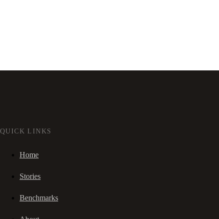
QUICK LINKS
Home
Stories
Benchmarks