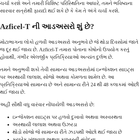
ચર્ચા કરશે અને તમારી વિશિષ્ટ પરિસ્થિતિના આધારે, તમને ભવિષ્યના
સારવાર સત્રોથી ફાયદો થઈ શકે છે કે કેમ તે અંગે ચર્ચા કરશે.
Azficel-T ની આડઅસરો શું છે?
મોટાભાગના લોકો હળવી આડઅસરો અનુભવે છે જે થોડા દિવસોમાં જાતે
જ દૂર થઈ જાય છે. Azficel-T તમારા પોતાના કોષોનો ઉપયોગ કરતું
હોવાથી, ગંભીર એલર્જીક પ્રતિક્રિયાઓ અત્યંત દુર્લભ છે.
તમને અનુભવી શકો તેવી સામાન્ય આડઅસરોમાં ઇન્જેક્શન સાઇટ્સ
પર અસ્થાયી લાલાશ, સોજો અથવા કોમળતા શામેલ છે. આ
પ્રતિક્રિયાઓ સામાન્ય છે અને સામાન્ય રીતે 24 થી 48 કલાકમાં ઓછી
થઈ જાય છે.
અહીં સૌથી વધુ વારંવાર નોંધાયેલી આડઅસરો છે:
ઇન્જેક્શન સાઇટ્સ પર હળવો દુખાવો અથવા અસ્વસ્થતા
અસ્થાયી લાલાશ અથવા ઉઝરડા
થોડો સોજો જે સામાન્ય રીતે ઝડપથી ઓછો થઈ જાય છે
ક્યારેક ખંજવાળ અથવા કળતરની સંવેદના