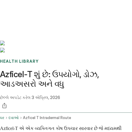
Benchmarks
Stories
FAQ
Sign up / Log in
HEALTH LIBRARY
Azficel-T શું છે: ઉપયોગો, ડોઝ,
આડઅસરો અને વધુ
છેલ્લે અપડેટ કરેલ
3 એપ્રિલ, 2026
ઘર
દવાઓ
Azficel T Intradermal Route
Azficel-T એ એક વ્યક્તિગત કોષ ઉપચાર સારવાર છે જે મધ્યમથી