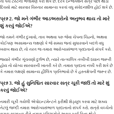
તો પેચ ટેસ્ટની ભલામણ કરી શકે છે. દરેક ઇન્જેક્શન સત્ર પછી થોડા
દિવસો માટે સારવાર વિસ્તાર સામાન્ય કરતાં વધુ સંવેદનશીલ હોઈ શકે છે.
પ્રશ્ન 2. જો મને ગંભીર આડઅસરોનો અનુભવ થાય તો મારે
શું કરવું જોઈએ?
જો તમને ગંભીર દુખાવો, તાવ અથવા પરુ જેવા ચેપના ચિહ્નો, અથવા
કોઈપણ અસામાન્ય લક્ષણો કે જે સમય જતાં સુધારવાને બદલે વધુ
ખરાબ થાય છે, તો તરત જ તમારા આરોગ્યસંભાળ પ્રદાતાનો સંપર્ક કરો.
જ્યારે ગંભીર ગૂંચવણો દુર્લભ છે, ત્યારે તાત્કાલિક તબીબી ધ્યાન જરૂરી
હોય તો યોગ્ય સારવારની ખાતરી કરે છે. તમારા પ્રદાતા નક્કી કરી શકે છે
કે તમારા લક્ષણો સામાન્ય હીલિંગ પ્રતિભાવો છે કે હસ્તક્ષેપની જરૂર છે.
પ્રશ્ન 3. જો હું સુનિશ્ચિત સારવાર સત્ર ચૂકી જાઉં તો મારે શું
કરવું જોઈએ?
તમારી ચૂકી ગયેલી એપોઇન્ટમેન્ટને ફરીથી શેડ્યૂલ કરવા માટે શક્ય
તેટલું જલ્દી તમારા આરોગ્યસંભાળ પ્રદાતાનો સંપર્ક કરો. સત્રો વચ્ચેનો
સમય સામાન્ય રીતે તમારા પરિણામોને અસર કર્યા વિના થોડો