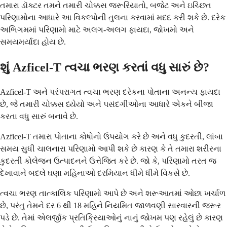
તમારા ડૉક્ટર તમને તમારી ચોક્કસ જરૂરિયાતો, બજેટ અને ઇચ્છિત
પરિણામોના આધારે આ વિકલ્પોની તુલના કરવામાં મદદ કરી શકે છે. દરેક
અભિગમમાં પરિણામો માટે અલગ-અલગ ફાયદા, જોખમો અને
સમયમર્યાદા હોય છે.
શું Azficel-T ત્વચા ભરણ કરતાં વધુ સારું છે?
Azficel-T અને પરંપરાગત ત્વચા ભરણ દરેકના પોતાના અનન્ય ફાયદા
છે, જે તમારી ચોક્કસ ધ્યેયો અને પસંદગીઓના આધારે એકને બીજા
કરતા વધુ સારું બનાવે છે.
Azficel-T તમારા પોતાના કોષોનો ઉપયોગ કરે છે અને વધુ કુદરતી, લાંબા
સમય સુધી ચાલનારા પરિણામો આપી શકે છે કારણ કે તે તમારા શરીરના
કુદરતી કોલેજન ઉત્પાદનને ઉત્તેજિત કરે છે. જો કે, પરિણામો તરત જ
દેખાવાને બદલે ઘણા મહિનાઓ દરમિયાન ધીમે ધીમે વિકસે છે.
ત્વચા ભરણ તાત્કાલિક પરિણામો આપે છે અને શરૂઆતમાં ઓછા ખર્ચાળ
છે, પરંતુ તેમને દર 6 થી 18 મહિને નિયમિત જાળવણી સારવારની જરૂર
પડે છે. તેમાં એલર્જીક પ્રતિક્રિયાઓનું નાનું જોખમ પણ રહેલું છે કારણ