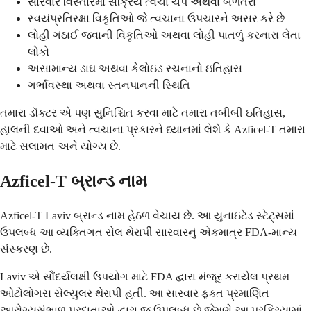
સારવાર વિસ્તારમાં સક્રિય ત્વચા ચેપ અથવા બળતરા
સ્વયંપ્રતિરક્ષા વિકૃતિઓ જે ત્વચાના ઉપચારને અસર કરે છે
લોહી ગંઠાઈ જવાની વિકૃતિઓ અથવા લોહી પાતળું કરનારા લેતા
લોકો
અસામાન્ય ડાઘ અથવા કેલોઇડ રચનાનો ઇતિહાસ
ગર્ભાવસ્થા અથવા સ્તનપાનની સ્થિતિ
તમારા ડૉક્ટર એ પણ સુનિશ્ચિત કરવા માટે તમારા તબીબી ઇતિહાસ,
હાલની દવાઓ અને ત્વચાના પ્રકારને ધ્યાનમાં લેશે કે Azficel-T તમારા
માટે સલામત અને યોગ્ય છે.
Azficel-T બ્રાન્ડ નામ
Azficel-T Laviv બ્રાન્ડ નામ હેઠળ વેચાય છે. આ યુનાઇટેડ સ્ટેટ્સમાં
ઉપલબ્ધ આ વ્યક્તિગત સેલ થેરાપી સારવારનું એકમાત્ર FDA-માન્ય
સંસ્કરણ છે.
Laviv એ સૌંદર્યલક્ષી ઉપયોગ માટે FDA દ્વારા મંજૂર કરાયેલ પ્રથમ
ઓટોલોગસ સેલ્યુલર થેરાપી હતી. આ સારવાર ફક્ત પ્રમાણિત
આરોગ્યસંભાળ પ્રદાતાઓ દ્વારા જ ઉપલબ્ધ છે જેમણે આ પ્રક્રિયામાં