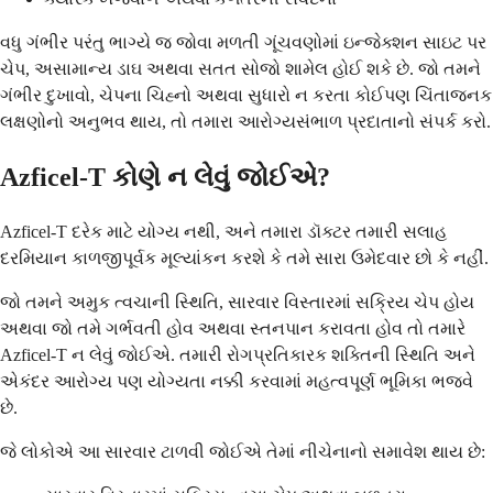
વધુ ગંભીર પરંતુ ભાગ્યે જ જોવા મળતી ગૂંચવણોમાં ઇન્જેક્શન સાઇટ પર
ચેપ, અસામાન્ય ડાઘ અથવા સતત સોજો શામેલ હોઈ શકે છે. જો તમને
ગંભીર દુખાવો, ચેપના ચિહ્નો અથવા સુધારો ન કરતા કોઈપણ ચિંતાજનક
લક્ષણોનો અનુભવ થાય, તો તમારા આરોગ્યસંભાળ પ્રદાતાનો સંપર્ક કરો.
Azficel-T કોણે ન લેવું જોઈએ?
Azficel-T દરેક માટે યોગ્ય નથી, અને તમારા ડૉક્ટર તમારી સલાહ
દરમિયાન કાળજીપૂર્વક મૂલ્યાંકન કરશે કે તમે સારા ઉમેદવાર છો કે નહીં.
જો તમને અમુક ત્વચાની સ્થિતિ, સારવાર વિસ્તારમાં સક્રિય ચેપ હોય
અથવા જો તમે ગર્ભવતી હોવ અથવા સ્તનપાન કરાવતા હોવ તો તમારે
Azficel-T ન લેવું જોઈએ. તમારી રોગપ્રતિકારક શક્તિની સ્થિતિ અને
એકંદર આરોગ્ય પણ યોગ્યતા નક્કી કરવામાં મહત્વપૂર્ણ ભૂમિકા ભજવે
છે.
જે લોકોએ આ સારવાર ટાળવી જોઈએ તેમાં નીચેનાનો સમાવેશ થાય છે: