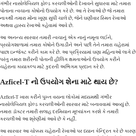
ગંભીર નાસોલેબિયલ ફોલ્ડ કરચલીઓની દેખાવને સુધારવા માટે તમારા
પોતાના ત્વચાના કોષોનો ઉપયોગ કરે છે. આ તે રેખાઓ છે જે તમારા
નાકથી તમારા મોંના ખૂણા સુધી ચાલે છે, જેને ઘણીવાર સ્મિત રેખાઓ
અથવા હાસ્ય રેખાઓ કહેવામાં આવે છે.
આ અનન્ય સારવાર તમારી ત્વચાનું એક નાનું નમૂના લઈને,
પ્રયોગશાળામાં તમારા કોષોને ઉગાડીને અને પછી તેને તમારા ચહેરામાં
પાછા ઇન્જેક્ટ કરીને કામ કરે છે. આ પ્રક્રિયામાં ઘણા મહિનાઓ લાગે છે
પરંતુ તમારા શરીરની પોતાની હીલિંગ ક્ષમતાઓનો ઉપયોગ કરીને
ચહેરાના કાયાકલ્પ માટે કુદરતી અભિગમ પ્રદાન કરે છે.
Azficel-T નો ઉપયોગ શેના માટે થાય છે?
Azficel-T ખાસ કરીને પુખ્ત વયના લોકોમાં મધ્યમથી ગંભીર
નાસોલેબિયલ ફોલ્ડ કરચલીઓની સારવાર માટે બનાવવામાં આવ્યું છે.
તમારા ડૉક્ટર તમારી સલાહ દરમિયાન મૂલ્યાંકન કરશે કે તમારી
કરચલીઓ આ શ્રેણીમાં આવે છે કે નહીં.
આ સારવાર આ ચોક્કસ ચહેરાની રેખાઓ પર ધ્યાન કેન્દ્રિત કરે છે કારણ