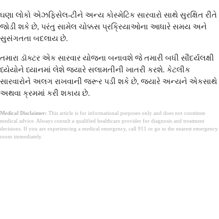
ઘણા લોકો એઝફિસેલ-ટીને અન્ય કોસ્મેટિક સારવારો સાથે સુરક્ષિત રીતે
જોડી શકે છે, પરંતુ સામેલ ચોક્કસ પ્રક્રિયાઓના આધારે સમય અને
સુસંગતતા બદલાય છે.
તમારા ડૉક્ટર એક સારવાર યોજના બનાવશે જે તમારી બધી સૌંદર્યલક્ષી
ધ્યેયોને ધ્યાનમાં લેશે જ્યારે સલામતીની ખાતરી કરશે. કેટલીક
સારવારોને અલગ રાખવાની જરૂર પડી શકે છે, જ્યારે અન્યને એકસાથે
અથવા ક્રમમાં કરી શકાય છે.
Medical Disclaimer:
This article is for informational purposes only and does not constitute
medical advice. Always consult a qualified healthcare provider for diagnosis and treatment
decisions. If you are experiencing a medical emergency, call 911 or go to the nearest emergency
room immediately.