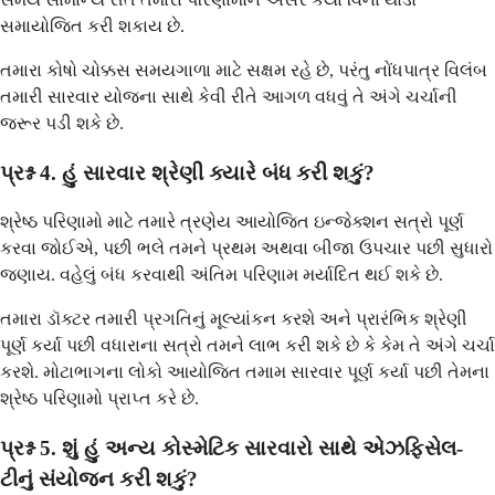
સમાયોજિત કરી શકાય છે.
તમારા કોષો ચોક્કસ સમયગાળા માટે સક્ષમ રહે છે, પરંતુ નોંધપાત્ર વિલંબ
તમારી સારવાર યોજના સાથે કેવી રીતે આગળ વધવું તે અંગે ચર્ચાની
જરૂર પડી શકે છે.
પ્રશ્ન 4. હું સારવાર શ્રેણી ક્યારે બંધ કરી શકું?
શ્રેષ્ઠ પરિણામો માટે તમારે ત્રણેય આયોજિત ઇન્જેક્શન સત્રો પૂર્ણ
કરવા જોઈએ, પછી ભલે તમને પ્રથમ અથવા બીજા ઉપચાર પછી સુધારો
જણાય. વહેલું બંધ કરવાથી અંતિમ પરિણામ મર્યાદિત થઈ શકે છે.
તમારા ડૉક્ટર તમારી પ્રગતિનું મૂલ્યાંકન કરશે અને પ્રારંભિક શ્રેણી
પૂર્ણ કર્યા પછી વધારાના સત્રો તમને લાભ કરી શકે છે કે કેમ તે અંગે ચર્ચા
કરશે. મોટાભાગના લોકો આયોજિત તમામ સારવાર પૂર્ણ કર્યા પછી તેમના
શ્રેષ્ઠ પરિણામો પ્રાપ્ત કરે છે.
પ્રશ્ન 5. શું હું અન્ય કોસ્મેટિક સારવારો સાથે એઝફિસેલ-
ટીનું સંયોજન કરી શકું?