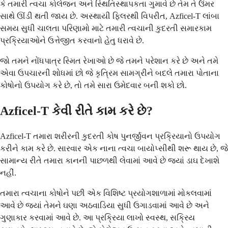
કે તમારી ત્વચા કોલેજન અને સ્થિતિસ્થાપકતા ગુમાવે છે તેમ તે ઉંમર
સાથે ઊંડી થતી જાય છે. અસ્થાયી ફિલરથી વિપરીત, Azficel-T લાંબા
સમય સુધી ચાલતા પરિણામો માટે તમારી ત્વચાની કુદરતી સમારકામ
પ્રક્રિયાઓને ઉત્તેજીત કરવાનો હેતુ ધરાવે છે.
જો તમને નોંધપાત્ર સ્મિત રેખાઓ છે જે તમને પરેશાન કરે છે અને તમે
એવા ઉપચારની શોધમાં છો જે કૃત્રિમ સામગ્રીને બદલે તમારા પોતાના
કોષોનો ઉપયોગ કરે છે, તો તમે સારા ઉમેદવાર બની શકો છો.
Azficel-T કેવી રીતે કામ કરે છે?
Azficel-T તમારા શરીરની કુદરતી કોષ પુનર્જીવન પ્રક્રિયાનો ઉપયોગ
કરીને કામ કરે છે. સારવાર એક નાના ત્વચા બાયોપ્સીથી શરૂ થાય છે, જે
સામાન્ય રીતે તમારા કાનની પાછળથી લેવામાં આવે છે જ્યાં ડાઘ દેખાશે
નહીં.
તમારા ત્વચાના કોષોને પછી એક વિશિષ્ટ પ્રયોગશાળામાં મોકલવામાં
આવે છે જ્યાં તેમને ઘણા અઠવાડિયા સુધી ઉગાડવામાં આવે છે અને
ગુણાકાર કરવામાં આવે છે. આ પ્રક્રિયા લાખો સ્વસ્થ, સક્રિય