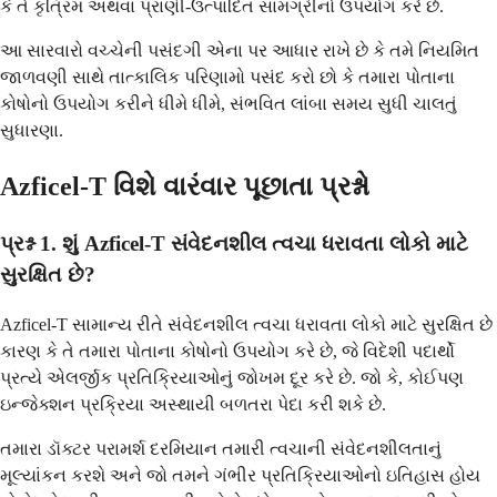
કે તે કૃત્રિમ અથવા પ્રાણી-ઉત્પાદિત સામગ્રીનો ઉપયોગ કરે છે.
આ સારવારો વચ્ચેની પસંદગી એના પર આધાર રાખે છે કે તમે નિયમિત
જાળવણી સાથે તાત્કાલિક પરિણામો પસંદ કરો છો કે તમારા પોતાના
કોષોનો ઉપયોગ કરીને ધીમે ધીમે, સંભવિત લાંબા સમય સુધી ચાલતું
સુધારણા.
Azficel-T વિશે વારંવાર પૂછાતા પ્રશ્નો
પ્રશ્ન 1. શું Azficel-T સંવેદનશીલ ત્વચા ધરાવતા લોકો માટે
સુરક્ષિત છે?
Azficel-T સામાન્ય રીતે સંવેદનશીલ ત્વચા ધરાવતા લોકો માટે સુરક્ષિત છે
કારણ કે તે તમારા પોતાના કોષોનો ઉપયોગ કરે છે, જે વિદેશી પદાર્થો
પ્રત્યે એલર્જીક પ્રતિક્રિયાઓનું જોખમ દૂર કરે છે. જો કે, કોઈપણ
ઇન્જેક્શન પ્રક્રિયા અસ્થાયી બળતરા પેદા કરી શકે છે.
તમારા ડૉક્ટર પરામર્શ દરમિયાન તમારી ત્વચાની સંવેદનશીલતાનું
મૂલ્યાંકન કરશે અને જો તમને ગંભીર પ્રતિક્રિયાઓનો ઇતિહાસ હોય