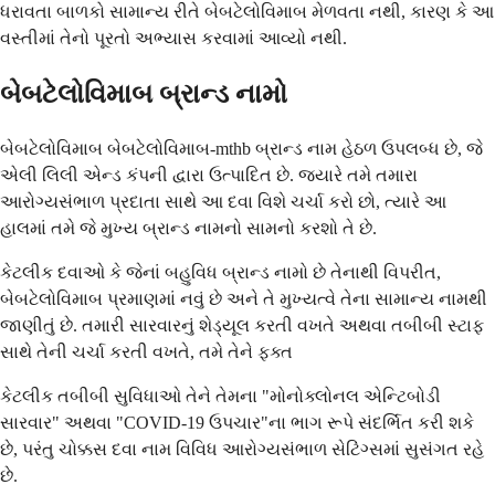
ધરાવતા બાળકો સામાન્ય રીતે બેબટેલોવિમાબ મેળવતા નથી, કારણ કે આ
વસ્તીમાં તેનો પૂરતો અભ્યાસ કરવામાં આવ્યો નથી.
બેબટેલોવિમાબ બ્રાન્ડ નામો
બેબટેલોવિમાબ બેબટેલોવિમાબ-mthb બ્રાન્ડ નામ હેઠળ ઉપલબ્ધ છે, જે
એલી લિલી એન્ડ કંપની દ્વારા ઉત્પાદિત છે. જ્યારે તમે તમારા
આરોગ્યસંભાળ પ્રદાતા સાથે આ દવા વિશે ચર્ચા કરો છો, ત્યારે આ
હાલમાં તમે જે મુખ્ય બ્રાન્ડ નામનો સામનો કરશો તે છે.
કેટલીક દવાઓ કે જેનાં બહુવિધ બ્રાન્ડ નામો છે તેનાથી વિપરીત,
બેબટેલોવિમાબ પ્રમાણમાં નવું છે અને તે મુખ્યત્વે તેના સામાન્ય નામથી
જાણીતું છે. તમારી સારવારનું શેડ્યૂલ કરતી વખતે અથવા તબીબી સ્ટાફ
સાથે તેની ચર્ચા કરતી વખતે, તમે તેને ફક્ત
કેટલીક તબીબી સુવિધાઓ તેને તેમના "મોનોક્લોનલ એન્ટિબોડી
સારવાર" અથવા "COVID-19 ઉપચાર"ના ભાગ રૂપે સંદર્ભિત કરી શકે
છે, પરંતુ ચોક્કસ દવા નામ વિવિધ આરોગ્યસંભાળ સેટિંગ્સમાં સુસંગત રહે
છે.