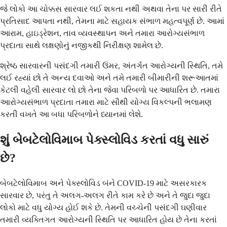
જે લોકો આ ચોક્કસ સારવાર લઈ શકતા નથી અથવા તેના પર સારી રીતે
પ્રતિસાદ આપતા નથી, તેમના માટે સહાયક સંભાળ મહત્વપૂર્ણ છે. આમાં
આરામ, હાઇડ્રેશન, તાવ વ્યવસ્થાપન અને તમારા આરોગ્યસંભાળ
પ્રદાતા સાથે લક્ષણોનું નજીકથી નિરીક્ષણ શામેલ છે.
શ્રેષ્ઠ સારવારની પસંદગી તમારી ઉંમર, અંતર્ગત આરોગ્યની સ્થિતિ, તમે
લઈ રહ્યાં છો તે અન્ય દવાઓ અને તમે તમારી બીમારીની શરૂઆતમાં
કેટલી વહેલી સારવાર લો છો તેના જેવા પરિબળો પર આધારિત છે. તમારા
આરોગ્યસંભાળ પ્રદાતા તમારા માટે સૌથી યોગ્ય વિકલ્પની ભલામણ
કરતી વખતે આ બધા પરિબળોને ધ્યાનમાં લેશે.
શું બેબટેલોવિમાબ પેક્સ્લોવિડ કરતાં વધુ સારું
છે?
બેબટેલોવિમાબ અને પેક્સ્લોવિડ બંને COVID-19 માટે અસરકારક
સારવાર છે, પરંતુ તે અલગ-અલગ રીતે કામ કરે છે અને તે જુદા જુદા
લોકો માટે વધુ યોગ્ય હોઈ શકે છે. તેમની વચ્ચેની પસંદગી ઘણીવાર
તમારી વ્યક્તિગત આરોગ્યની સ્થિતિ પર આધારિત હોય છે તેના કરતાં