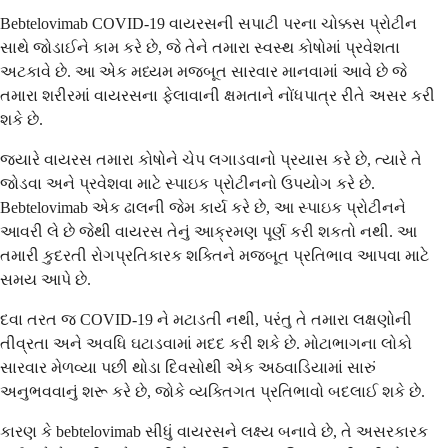
Bebtelovimab COVID-19 વાયરસની સપાટી પરના ચોક્કસ પ્રોટીન
સાથે જોડાઈને કામ કરે છે, જે તેને તમારા સ્વસ્થ કોષોમાં પ્રવેશતા
અટકાવે છે. આ એક મધ્યમ મજબૂત સારવાર માનવામાં આવે છે જે
તમારા શરીરમાં વાયરસના ફેલાવાની ક્ષમતાને નોંધપાત્ર રીતે અસર કરી
શકે છે.
જ્યારે વાયરસ તમારા કોષોને ચેપ લગાડવાનો પ્રયાસ કરે છે, ત્યારે તે
જોડવા અને પ્રવેશવા માટે સ્પાઇક પ્રોટીનનો ઉપયોગ કરે છે.
Bebtelovimab એક ઢાલની જેમ કાર્ય કરે છે, આ સ્પાઇક પ્રોટીનને
આવરી લે છે જેથી વાયરસ તેનું આક્રમણ પૂર્ણ કરી શકતો નથી. આ
તમારી કુદરતી રોગપ્રતિકારક શક્તિને મજબૂત પ્રતિભાવ આપવા માટે
સમય આપે છે.
દવા તરત જ COVID-19 ને મટાડતી નથી, પરંતુ તે તમારા લક્ષણોની
તીવ્રતા અને અવધિ ઘટાડવામાં મદદ કરી શકે છે. મોટાભાગના લોકો
સારવાર મેળવ્યા પછી થોડા દિવસોથી એક અઠવાડિયામાં સારું
અનુભવવાનું શરૂ કરે છે, જોકે વ્યક્તિગત પ્રતિભાવો બદલાઈ શકે છે.
કારણ કે bebtelovimab સીધું વાયરસને લક્ષ્ય બનાવે છે, તે અસરકારક