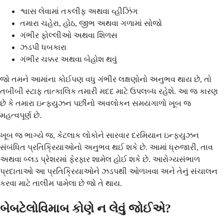
શ્વાસ લેવામાં તકલીફ અથવા વ્હીઝિંગ
તમારા ચહેરા, હોઠ, જીભ અથવા ગળામાં સોજો
ગંભીર ફોલ્લીઓ અથવા શિળસ
ઝડપી ધબકારા
ગંભીર ચક્કર અથવા બેહોશ થવું
જો તમને આમાંના કોઈપણ વધુ ગંભીર લક્ષણોનો અનુભવ થાય છે, તો
તબીબી સ્ટાફ તાત્કાલિક તમારી મદદ માટે ઉપલબ્ધ રહેશે. આ જ કારણ
છે કે તમારા ઇન્ફ્યુઝન પછીનો અવલોકન સમયગાળો ખૂબ જ
મહત્વપૂર્ણ છે.
ખૂબ જ ભાગ્યે જ, કેટલાક લોકોને સારવાર દરમિયાન ઇન્ફ્યુઝન
સંબંધિત પ્રતિક્રિયાઓનો અનુભવ થઈ શકે છે. આમાં ધ્રુજારી, તાવ
અથવા બ્લડ પ્રેશરમાં ફેરફાર શામેલ હોઈ શકે છે. આરોગ્યસંભાળ
પ્રદાતાઓ આ પ્રતિક્રિયાઓને ઝડપથી ઓળખવા અને તેનું સંચાલન
કરવા માટે તાલીમ પામેલા છે જો તે થાય.
બેબટેલોવિમાબ કોણે ન લેવું જોઈએ?