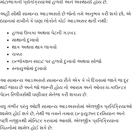
મોટાભાગની પ્રતિક્રિયાઓ હળવી અને અસ્થાયી હોય છે.
અહીં સૌથી સામાન્ય આડઅસરો છે જેનો તમે અનુભવ કરી શકો છો, એ
ધ્યાનમાં રાખીને કે ઘણા લોકોને કોઈ આડઅસર થતી નથી:
હળવા ઉબકા અથવા પેટની ગડબડ
માથાનો દુખાવો
થાક અથવા થાક લાગવો
ચક્કર
ઇન્જેક્શન સાઇટ પર હળવો દુખાવો અથવા સોજો
સ્નાયુઓમાં દુખાવો
આ સામાન્ય આડઅસરો સામાન્ય રીતે એક કે બે દિવસમાં જાતે જ દૂર
થઈ જાય છે અને જો જરૂરી હોય તો આરામ અને ઓવર-ધ-કાઉન્ટર
પેઇન રિલીવર્સથી ઘણીવાર મેનેજ કરી શકાય છે.
વધુ ગંભીર પરંતુ ઓછી સામાન્ય આડઅસરોમાં એલર્જીક પ્રતિક્રિયાઓ
શામેલ હોઈ શકે છે, તેથી જ તમને તમારા ઇન્ફ્યુઝન દરમિયાન અને
પછી નજીકથી મોનિટર કરવામાં આવશે. એલર્જીક પ્રતિક્રિયાના
ચિહ્નોમાં શામેલ હોઈ શકે છે: