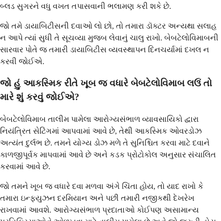
બ્લડ સુગરને વધુ વખત તપાસવાની ભલામણ કરી શકે છે.
જો તમે ડાયાબિટીસની દવાઓ લો છો, તો તમારા ડૉક્ટર અન્યથા સલાહ
ન આપે ત્યાં સુધી તે સૂચવ્યા મુજબ લેવાનું ચાલુ રાખો. બેબટેલોવિમાબની
સારવાર પોતે જ તમારી ડાયાબિટીસ વ્યવસ્થાપન દિનચર્યામાં દખલ ન
કરવી જોઈએ.
જો હું આકસ્મિક રીતે ખૂબ જ વધારે બેબટેલોવિમાબ લઉં તો
મારે શું કરવું જોઈએ?
બેબટેલોવિમાબ તાલીમ પામેલા આરોગ્યસંભાળ વ્યાવસાયિકો દ્વારા
નિયંત્રિત સેટિંગમાં આપવામાં આવે છે, તેથી આકસ્મિક ઓવરડોઝ
અત્યંત દુર્લભ છે. તમને યોગ્ય ડોઝ મળે તે સુનિશ્ચિત કરવા માટે દવાને
કાળજીપૂર્વક માપવામાં આવે છે અને કડક પ્રોટોકોલ અનુસાર સંચાલિત
કરવામાં આવે છે.
જો તમને ખૂબ જ વધારે દવા મળવા અંગે ચિંતા હોય, તો યાદ રાખો કે
તમારા ઇન્ફ્યુઝન દરમિયાન અને પછી તમારી નજીકથી દેખરેખ
રાખવામાં આવશે. આરોગ્યસંભાળ પ્રદાતાઓ કોઈપણ અસામાન્ય