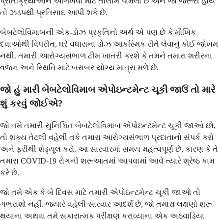
પ્રતિક્રિયાઓને ઓળખવા માટે તાલીમ પામેલા છે અને જો જરૂરી હોય
તો ઝડપથી પ્રતિસાદ આપી શકે છે.
બેબટેલોવિમાબની એક-ડોઝ પ્રકૃતિનો અર્થ એ પણ છે કે મૌખિક
દવાઓથી વિપરીત, ઘરે વધારાના ડોઝ આકસ્મિક રીતે લેવાનું કોઈ જોખમ
નથી. તમારી આરોગ્યસંભાળ ટીમ ખાતરી કરશે કે તમને તમારા શરીરના
વજન અને સ્થિતિ માટે બરાબર યોગ્ય માત્રા મળે છે.
જો હું મારી બેબટેલોવિમાબ એપોઇન્ટમેન્ટ ચૂકી જાઉં તો મારે
શું કરવું જોઈએ?
જો તમે તમારી સુનિશ્ચિત બેબટેલોવિમાબ એપોઇન્ટમેન્ટ ચૂકી જાઓ છો,
તો શક્ય તેટલી વહેલી તકે તમારા આરોગ્યસંભાળ પ્રદાતાનો સંપર્ક કરો
અને ફરીથી શેડ્યૂલ કરો. આ સારવારમાં સમય મહત્વપૂર્ણ છે, કારણ કે તે
તમારા COVID-19 રોગની શરૂઆતમાં આપવામાં આવે ત્યારે શ્રેષ્ઠ કામ
કરે છે.
જો તમે એક કે બે દિવસ માટે તમારી એપોઇન્ટમેન્ટ ચૂકી જાઓ તો
ગભરાશો નહીં. જ્યારે વહેલી સારવાર આદર્શ છે, જો તમારા લક્ષણો શરૂ
થયાના અથવા તમે સકારાત્મક પરીક્ષણ કરાવ્યાના એક અઠવાડિયા