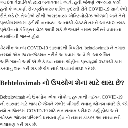
આ દવા વૈજ્ઞાનિકો દ્વારા બનાવવામાં આવી હતી જેમણે અભ્યાસ કર્યો
હતો કે આપણી રોગપ્રતિકારક શક્તિ કુદરતી રીતે COVID-19 સામે કેવી
રીતે લડે છે. તેઓએ સૌથી અસરકારક એન્ટિબોડીઝ ઓળખી અને તેને
પ્રયોગશાળામાં ફરીથી બનાવ્યા. આનાથી ડોકટરો તમને આ રક્ષણાત્મક
પ્રોટીનનો કેન્દ્રિત ડોઝ આપી શકે છે જ્યારે તમારા શરીરને વધારાના
સમર્થનની જરૂર હોય.
કેટલીક અન્ય COVID-19 સારવારથી વિપરીત, bebtelovimab ને તમારા
નસમાં એક જ ઇન્જેક્શન તરીકે આપવામાં આવે છે. આ લક્ષિત
અભિગમનો અર્થ એ છે કે દવા તમારા લોહીના પ્રવાહમાં ઝડપથી કામ
કરવાનું શરૂ કરી શકે છે ચેપ સામે લડવામાં મદદ કરે છે.
Bebtelovimab નો ઉપયોગ શેના માટે થાય છે?
Bebtelovimab નો ઉપયોગ એવા લોકોમાં હળવાથી મધ્યમ COVID-19
ની સારવાર માટે થાય છે જેમને ગંભીર બીમારી થવાનું જોખમ વધારે છે. જો
તમે તાજેતરમાં COVID-19 માટે સકારાત્મક પરીક્ષણ કર્યું હોય અને
ચોક્કસ જોખમ પરિબળો ધરાવતા હોવ તો તમારા ડૉક્ટર આ સારવારની
ભલામણ કરી શકે છે.