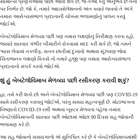
સામાન્ય પ્રવૃત્તિઓમાં પાછા આવી શકે છે, જે તેઓ કેવું અનુભવે છે તેના
પર નિર્ભર છે. જો કે, તમારે આઇસોલેશનનો અંત ક્યારે લાવવો તે અંગે
તમારા આરોગ્યસંભાળ પ્રદાતાની ચોક્કસ ભલામણોનું પાલન કરવું
જોઈએ.
બેબટેલોવિમાબ મેળવ્યા પછી પણ તમારા લક્ષણોનું નિરીક્ષણ કરતા રહો.
જ્યારે સારવાર ગંભીર બીમારીને રોકવામાં મદદ કરી શકે છે, જો તમને
શ્વાસ લેવામાં તકલીફ, સતત છાતીમાં દુખાવો અથવા મૂંઝવણ જેવા
ચિંતાજનક લક્ષણો વિકસે તો તમારે હજી પણ તમારા આરોગ્યસંભાળ
પ્રદાતાનો સંપર્ક કરવો જોઈએ.
શું હું બેબટેલોવિમાબ મેળવ્યા પછી રસીકરણ કરાવી શકું?
હા, તમે કરી શકો છો અને બેબટેલોવિમાબ મેળવ્યા પછી પણ COVID-19
સામે રસીકરણ કરાવવું જોઈએ, પરંતુ સમય મહત્વપૂર્ણ છે. મોટાભાગના
નિષ્ણાતો COVID-19 રસી અથવા બૂસ્ટર મેળવતા પહેલા તમારા
બેબટેલોવિમાબની સારવાર પછી ઓછામાં ઓછા 90 દિવસ રાહ જોવાની
ભલામણ કરે છે.
આ રાહ જોવાનો સમયગાળો એ સુનિશ્ચિત કરે છે કે બેબટેલોવિમાબમાંથી