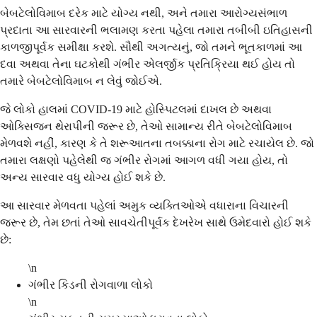
બેબટેલોવિમાબ દરેક માટે યોગ્ય નથી, અને તમારા આરોગ્યસંભાળ
પ્રદાતા આ સારવારની ભલામણ કરતા પહેલા તમારા તબીબી ઇતિહાસની
કાળજીપૂર્વક સમીક્ષા કરશે. સૌથી અગત્યનું, જો તમને ભૂતકાળમાં આ
દવા અથવા તેના ઘટકોથી ગંભીર એલર્જીક પ્રતિક્રિયા થઈ હોય તો
તમારે બેબટેલોવિમાબ ન લેવું જોઈએ.
જે લોકો હાલમાં COVID-19 માટે હોસ્પિટલમાં દાખલ છે અથવા
ઓક્સિજન થેરાપીની જરૂર છે, તેઓ સામાન્ય રીતે બેબટેલોવિમાબ
મેળવશે નહીં, કારણ કે તે શરૂઆતના તબક્કાના રોગ માટે રચાયેલ છે. જો
તમારા લક્ષણો પહેલેથી જ ગંભીર રોગમાં આગળ વધી ગયા હોય, તો
અન્ય સારવાર વધુ યોગ્ય હોઈ શકે છે.
આ સારવાર મેળવતા પહેલાં અમુક વ્યક્તિઓએ વધારાના વિચારની
જરૂર છે, તેમ છતાં તેઓ સાવચેતીપૂર્વક દેખરેખ સાથે ઉમેદવારો હોઈ શકે
છે:
\n
ગંભીર કિડની રોગવાળા લોકો
\n