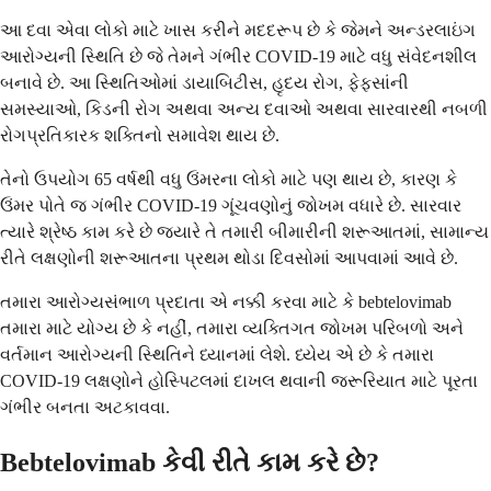
આ દવા એવા લોકો માટે ખાસ કરીને મદદરૂપ છે કે જેમને અન્ડરલાઇંગ
આરોગ્યની સ્થિતિ છે જે તેમને ગંભીર COVID-19 માટે વધુ સંવેદનશીલ
બનાવે છે. આ સ્થિતિઓમાં ડાયાબિટીસ, હૃદય રોગ, ફેફસાંની
સમસ્યાઓ, કિડની રોગ અથવા અન્ય દવાઓ અથવા સારવારથી નબળી
રોગપ્રતિકારક શક્તિનો સમાવેશ થાય છે.
તેનો ઉપયોગ 65 વર્ષથી વધુ ઉંમરના લોકો માટે પણ થાય છે, કારણ કે
ઉંમર પોતે જ ગંભીર COVID-19 ગૂંચવણોનું જોખમ વધારે છે. સારવાર
ત્યારે શ્રેષ્ઠ કામ કરે છે જ્યારે તે તમારી બીમારીની શરૂઆતમાં, સામાન્ય
રીતે લક્ષણોની શરૂઆતના પ્રથમ થોડા દિવસોમાં આપવામાં આવે છે.
તમારા આરોગ્યસંભાળ પ્રદાતા એ નક્કી કરવા માટે કે bebtelovimab
તમારા માટે યોગ્ય છે કે નહીં, તમારા વ્યક્તિગત જોખમ પરિબળો અને
વર્તમાન આરોગ્યની સ્થિતિને ધ્યાનમાં લેશે. ધ્યેય એ છે કે તમારા
COVID-19 લક્ષણોને હોસ્પિટલમાં દાખલ થવાની જરૂરિયાત માટે પૂરતા
ગંભીર બનતા અટકાવવા.
Bebtelovimab કેવી રીતે કામ કરે છે?