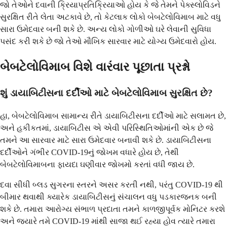
જો તેઓને દવાની ક્રિયાપ્રતિક્રિયાઓ હોય કે જે તેમને પેક્સ્લોવિડને
સુરક્ષિત રીતે લેતા અટકાવે છે, તો કેટલાક લોકો બેબટેલોવિમાબ માટે વધુ
સારા ઉમેદવાર બની શકે છે. અન્ય લોકો ગોળીઓ ઘરે લેવાની સુવિધા
પસંદ કરી શકે છે જો તેઓ મૌખિક સારવાર માટે યોગ્ય ઉમેદવારો હોય.
બેબટેલોવિમાબ વિશે વારંવાર પૂછાતા પ્રશ્નો
શું ડાયાબિટીસના દર્દીઓ માટે બેબટેલોવિમાબ સુરક્ષિત છે?
હા, બેબટેલોવિમાબ સામાન્ય રીતે ડાયાબિટીસના દર્દીઓ માટે સલામત છે,
અને હકીકતમાં, ડાયાબિટીસ એ એવી પરિસ્થિતિઓમાંની એક છે જે
તમને આ સારવાર માટે સારા ઉમેદવાર બનાવી શકે છે. ડાયાબિટીસના
દર્દીઓને ગંભીર COVID-19નું જોખમ વધારે હોય છે, તેથી
બેબટેલોવિમાબના ફાયદા ઘણીવાર જોખમો કરતાં વધી જાય છે.
દવા સીધી બ્લડ સુગરના સ્તરને અસર કરતી નથી, પરંતુ COVID-19 થી
બીમાર થવાથી ક્યારેક ડાયાબિટીસનું સંચાલન વધુ પડકારજનક બની
શકે છે. તમારા આરોગ્ય સંભાળ પ્રદાતા તમને કાળજીપૂર્વક મોનિટર કરશે
અને જ્યારે તમે COVID-19 માંથી સાજા થઈ રહ્યા હોવ ત્યારે તમારા