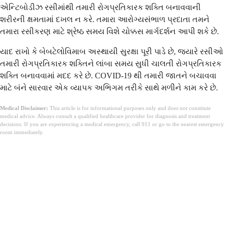
એન્ટિબોડીઝ રસીમાંથી તમારી રોગપ્રતિકારક શક્તિ બનાવવાની
શરીરની ક્ષમતામાં દખલ ન કરે. તમારા આરોગ્યસંભાળ પ્રદાતા તમને
તમારા રસીકરણ માટે શ્રેષ્ઠ સમય વિશે ચોક્કસ માર્ગદર્શન આપી શકે છે.
યાદ રાખો કે બેબટેલોવિમાબ અસ્થાયી સુરક્ષા પૂરી પાડે છે, જ્યારે રસીઓ
તમારી રોગપ્રતિકારક શક્તિને લાંબા સમય સુધી ચાલતી રોગપ્રતિકારક
શક્તિ બનાવવામાં મદદ કરે છે. COVID-19 થી તમારી જાતને બચાવવા
માટે બંને સારવાર એક વ્યાપક અભિગમ તરીકે સાથે મળીને કામ કરે છે.
Medical Disclaimer:
This article is for informational purposes only and does not constitute
medical advice. Always consult a qualified healthcare provider for diagnosis and treatment
decisions. If you are experiencing a medical emergency, call 911 or go to the nearest emergency
room immediately.