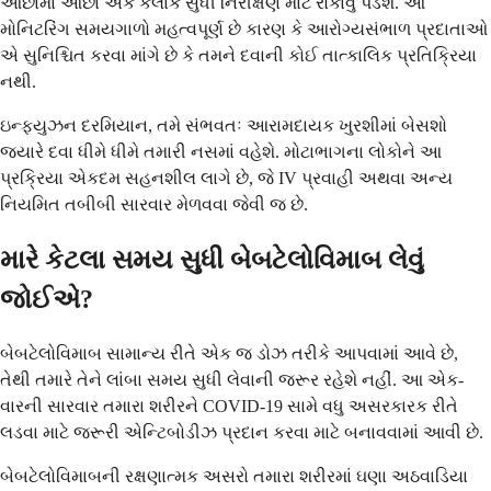
ઓછામાં ઓછા એક કલાક સુધી નિરીક્ષણ માટે રોકાવું પડશે. આ
મોનિટરિંગ સમયગાળો મહત્વપૂર્ણ છે કારણ કે આરોગ્યસંભાળ પ્રદાતાઓ
એ સુનિશ્ચિત કરવા માંગે છે કે તમને દવાની કોઈ તાત્કાલિક પ્રતિક્રિયા
નથી.
ઇન્ફ્યુઝન દરમિયાન, તમે સંભવતઃ આરામદાયક ખુરશીમાં બેસશો
જ્યારે દવા ધીમે ધીમે તમારી નસમાં વહેશે. મોટાભાગના લોકોને આ
પ્રક્રિયા એકદમ સહનશીલ લાગે છે, જે IV પ્રવાહી અથવા અન્ય
નિયમિત તબીબી સારવાર મેળવવા જેવી જ છે.
મારે કેટલા સમય સુધી બેબટેલોવિમાબ લેવું
જોઈએ?
બેબટેલોવિમાબ સામાન્ય રીતે એક જ ડોઝ તરીકે આપવામાં આવે છે,
તેથી તમારે તેને લાંબા સમય સુધી લેવાની જરૂર રહેશે નહીં. આ એક-
વારની સારવાર તમારા શરીરને COVID-19 સામે વધુ અસરકારક રીતે
લડવા માટે જરૂરી એન્ટિબોડીઝ પ્રદાન કરવા માટે બનાવવામાં આવી છે.
બેબટેલોવિમાબની રક્ષણાત્મક અસરો તમારા શરીરમાં ઘણા અઠવાડિયા