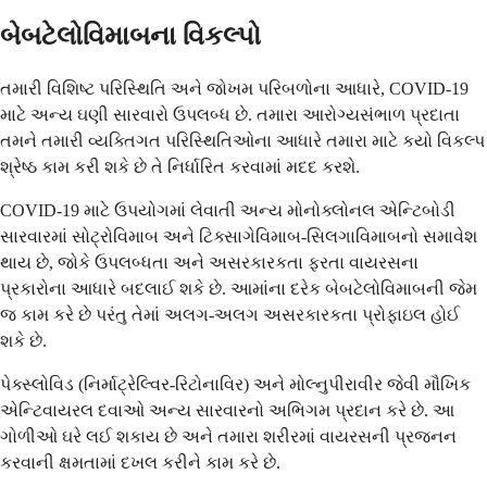
બેબટેલોવિમાબના વિકલ્પો
તમારી વિશિષ્ટ પરિસ્થિતિ અને જોખમ પરિબળોના આધારે, COVID-19
માટે અન્ય ઘણી સારવારો ઉપલબ્ધ છે. તમારા આરોગ્યસંભાળ પ્રદાતા
તમને તમારી વ્યક્તિગત પરિસ્થિતિઓના આધારે તમારા માટે કયો વિકલ્પ
શ્રેષ્ઠ કામ કરી શકે છે તે નિર્ધારિત કરવામાં મદદ કરશે.
COVID-19 માટે ઉપયોગમાં લેવાતી અન્ય મોનોક્લોનલ એન્ટિબોડી
સારવારમાં સોટ્રોવિમાબ અને ટિક્સાગેવિમાબ-સિલગાવિમાબનો સમાવેશ
થાય છે, જોકે ઉપલબ્ધતા અને અસરકારકતા ફરતા વાયરસના
પ્રકારોના આધારે બદલાઈ શકે છે. આમાંના દરેક બેબટેલોવિમાબની જેમ
જ કામ કરે છે પરંતુ તેમાં અલગ-અલગ અસરકારકતા પ્રોફાઇલ હોઈ
શકે છે.
પેક્સ્લોવિડ (નિર્માટ્રેલ્વિર-રિટોનાવિર) અને મોલ્નુપીરાવીર જેવી મૌખિક
એન્ટિવાયરલ દવાઓ અન્ય સારવારનો અભિગમ પ્રદાન કરે છે. આ
ગોળીઓ ઘરે લઈ શકાય છે અને તમારા શરીરમાં વાયરસની પ્રજનન
કરવાની ક્ષમતામાં દખલ કરીને કામ કરે છે.