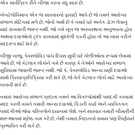
એક સાર્વત્રિક રીતે બીજા કરતા વધુ સારું છે.
બેબટેલોવિમાબ એક જ સારવારનો ફાયદો આપે છે જે તમને આરોગ્ય
સંભાળ સેટિંગમાં મળે છે, જેનો અર્થ છે કે તમારે ઘરે અનેક ડોઝ લેવાનું
યાદ રાખવાની જરૂર નથી. જો તમે ખૂબ જ અસ્વસ્થતા અનુભવતા હોવ
અથવા દવાઓનો ટ્રૅક રાખવામાં મુશ્કેલી પડતી હોય તો આ ખાસ કરીને
મદદરૂપ થઈ શકે છે.
બીજી બાજુ, પેક્સ્લોવિડ પાંચ દિવસ સુધી ઘરે ગોળીઓના રૂપમાં લેવામાં
આવે છે, જે કેટલાક લોકોને ગમે છે કારણ કે તેઓને આરોગ્ય સંભાળ
સુવિધામાં જવાની જરૂર નથી. જો કે, પેક્સ્લોવિડ અન્ય ઘણી દવાઓ
સાથે ક્રિયાપ્રતિક્રિયા કરી શકે છે, જે તેને કેટલાક લોકો માટે અયોગ્ય
બનાવી શકે છે.
તમારા આરોગ્ય સંભાળ પ્રદાતા તમને આ વિકલ્પોમાંથી પસંદગી કરવામાં
મદદ કરતી વખતે તમારી અન્ય દવાઓ, કિડની કાર્ય અને વ્યક્તિગત
પસંદગીઓ જેવા પરિબળોને ધ્યાનમાં લેશે. બંને સારવાર તમારી બીમારીની
શરૂઆતમાં શ્રેષ્ઠ કામ કરે છે, તેથી તમારા નિદાનનો સમય પણ નિર્ણયને
પ્રભાવિત કરી શકે છે.