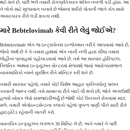
થઈ શકે છે, પછી ભલે તમારી રોગપ્રતિકારક શક્તિ નબળી પડી હોય. આ
તે લોકો માટે મૂલ્યવાન બનાવે છે જેમના શરીરો પોતાની જાતે ચેપ સામે
અસરકારક રીતે લડી શકતા નથી.
મારે Bebtelovimab કેવી રીતે લેવું જોઈએ?
Bebtelovimab એક જ ઇન્ટ્રાવેનસ ઇન્જેક્શન તરીકે આપવામાં આવે છે,
જેનો અર્થ છે કે તે તમારા હાથમાં એક નાની નળી દ્વારા સીધા તમારા
લોહીના પ્રવાહમાં પહોંચાડવામાં આવે છે. તમે આ સારવાર હોસ્પિટલ,
ક્લિનિક અથવા ઇન્ફ્યુઝન સેન્ટરમાં મેળવશો જ્યાં આરોગ્યસંભાળ
વ્યવસાયિકો તમને સુરક્ષિત રીતે મોનિટર કરી શકે છે.
તમારી સારવાર પહેલાં, તમારે કોઈ વિશેષ આહાર પ્રતિબંધોનું પાલન
કરવાની જરૂર નથી. તમે સામાન્ય રીતે ખાઈ-પી શકો છો, જોકે અગાઉથી
હળવો ખોરાક લેવો સમજદારીભર્યું છે જેથી કોઈ ઉબકાને રોકવામાં મદદ
મળે. તમારી એપોઇન્ટમેન્ટના કલાકો પહેલાં પુષ્કળ પાણી પીને સારી રીતે
હાઇડ્રેટેડ રહેવાની ખાતરી કરો.
વાસ્તવિક ઇન્ફ્યુઝન લગભગ 30 મિનિટ લે છે, અને તમારે તે પછી