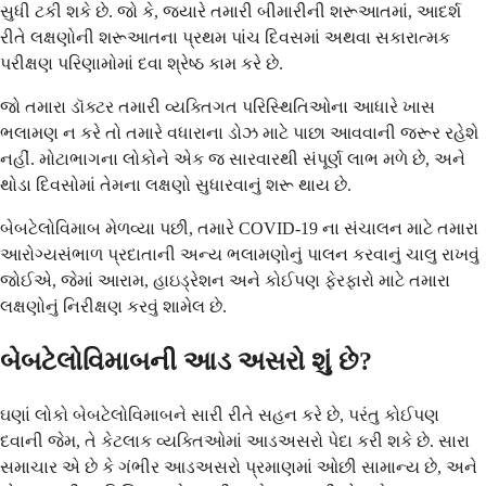
સુધી ટકી શકે છે. જો કે, જ્યારે તમારી બીમારીની શરૂઆતમાં, આદર્શ
રીતે લક્ષણોની શરૂઆતના પ્રથમ પાંચ દિવસમાં અથવા સકારાત્મક
પરીક્ષણ પરિણામોમાં દવા શ્રેષ્ઠ કામ કરે છે.
જો તમારા ડૉક્ટર તમારી વ્યક્તિગત પરિસ્થિતિઓના આધારે ખાસ
ભલામણ ન કરે તો તમારે વધારાના ડોઝ માટે પાછા આવવાની જરૂર રહેશે
નહીં. મોટાભાગના લોકોને એક જ સારવારથી સંપૂર્ણ લાભ મળે છે, અને
થોડા દિવસોમાં તેમના લક્ષણો સુધારવાનું શરૂ થાય છે.
બેબટેલોવિમાબ મેળવ્યા પછી, તમારે COVID-19 ના સંચાલન માટે તમારા
આરોગ્યસંભાળ પ્રદાતાની અન્ય ભલામણોનું પાલન કરવાનું ચાલુ રાખવું
જોઈએ, જેમાં આરામ, હાઇડ્રેશન અને કોઈપણ ફેરફારો માટે તમારા
લક્ષણોનું નિરીક્ષણ કરવું શામેલ છે.
બેબટેલોવિમાબની આડ અસરો શું છે?
ઘણાં લોકો બેબટેલોવિમાબને સારી રીતે સહન કરે છે, પરંતુ કોઈપણ
દવાની જેમ, તે કેટલાક વ્યક્તિઓમાં આડઅસરો પેદા કરી શકે છે. સારા
સમાચાર એ છે કે ગંભીર આડઅસરો પ્રમાણમાં ઓછી સામાન્ય છે, અને