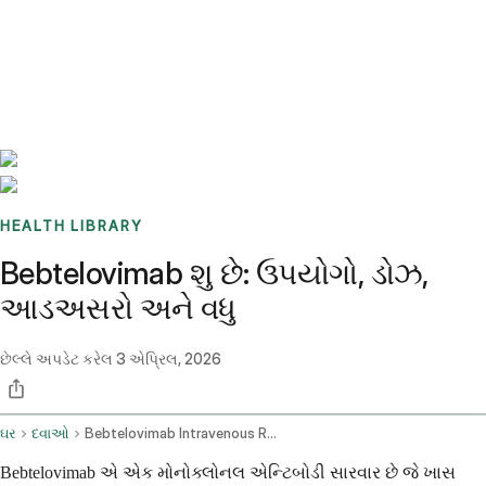
Benchmarks
Stories
FAQ
Sign up / Log in
HEALTH LIBRARY
Bebtelovimab શુ છે: ઉપયોગો, ડોઝ,
આડઅસરો અને વધુ
છેલ્લે અપડેટ કરેલ
3 એપ્રિલ, 2026
ઘર
દવાઓ
Bebtelovimab Intravenous Route
Bebtelovimab એ એક મોનોક્લોનલ એન્ટિબોડી સારવાર છે જે ખાસ