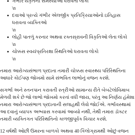
ગંભીર યકૃતની સમસ્યાઓ ધરાવતા લોકો
\n
દવાઓ પ્રત્યે ગંભીર એલર્જીક પ્રતિક્રિયાઓનો ઇતિહાસ
ધરાવતા વ્યક્તિઓ
\n
લોહી પાતળું કરનાર અથવા રક્તસ્રાવની વિકૃતિઓ લેતા લોકો
\n
ચોક્કસ સ્વયંપ્રતિરક્ષા સ્થિતિઓ ધરાવતા લોકો
\n
તમારા આરોગ્યસંભાળ પ્રદાતા તમારી ચોક્કસ સ્વાસ્થ્ય પરિસ્થિતિના
આધારે કોઈપણ જોખમો સામે સંભવિત લાભોનું વજન કરશે.
સગર્ભા અને સ્તનપાન કરાવતી સ્ત્રીઓ સામાન્ય રીતે બેબટેલોવિમાબ
મેળવી શકે છે જો લાભો જોખમો કરતાં વધી જાય, પરંતુ આ નિર્ણય હંમેશા
તમારા આરોગ્યસંભાળ પ્રદાતાની સલાહથી લેવો જોઈએ. ગર્ભાવસ્થામાં
આ દવાનું વ્યાપક અભ્યાસ કરવામાં આવ્યો નથી, તેથી તમારા ડૉક્ટર
તમારી વ્યક્તિગત પરિસ્થિતિનો કાળજીપૂર્વક વિચાર કરશે.
12 વર્ષથી ઓછી ઉંમરના બાળકો અથવા 40 કિલોગ્રામથી ઓછું વજન