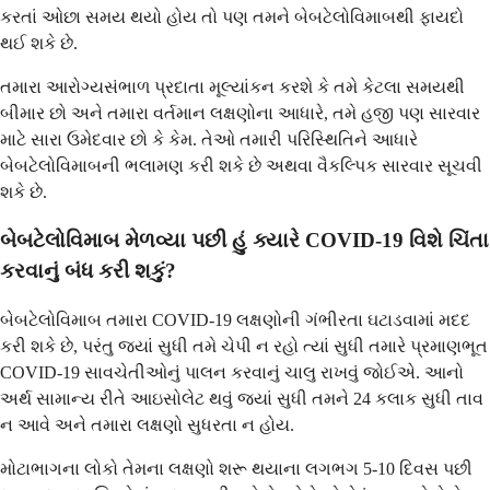
કરતાં ઓછા સમય થયો હોય તો પણ તમને બેબટેલોવિમાબથી ફાયદો
થઈ શકે છે.
તમારા આરોગ્યસંભાળ પ્રદાતા મૂલ્યાંકન કરશે કે તમે કેટલા સમયથી
બીમાર છો અને તમારા વર્તમાન લક્ષણોના આધારે, તમે હજી પણ સારવાર
માટે સારા ઉમેદવાર છો કે કેમ. તેઓ તમારી પરિસ્થિતિને આધારે
બેબટેલોવિમાબની ભલામણ કરી શકે છે અથવા વૈકલ્પિક સારવાર સૂચવી
શકે છે.
બેબટેલોવિમાબ મેળવ્યા પછી હું ક્યારે COVID-19 વિશે ચિંતા
કરવાનું બંધ કરી શકું?
બેબટેલોવિમાબ તમારા COVID-19 લક્ષણોની ગંભીરતા ઘટાડવામાં મદદ
કરી શકે છે, પરંતુ જ્યાં સુધી તમે ચેપી ન રહો ત્યાં સુધી તમારે પ્રમાણભૂત
COVID-19 સાવચેતીઓનું પાલન કરવાનું ચાલુ રાખવું જોઈએ. આનો
અર્થ સામાન્ય રીતે આઇસોલેટ થવું જ્યાં સુધી તમને 24 કલાક સુધી તાવ
ન આવે અને તમારા લક્ષણો સુધરતા ન હોય.
મોટાભાગના લોકો તેમના લક્ષણો શરૂ થયાના લગભગ 5-10 દિવસ પછી