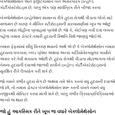
બેક્લોમેથેસોન અને ફ્લુટિકાસોન બંને અસરકારક ઇન્હેલ્ડ
કોર્ટીકોસ્ટેરોઇડ્સ છે, પરંતુ એક પણ સાર્વત્રિક રીતે બીજા કરતા
બેક્લોમેથેસોન ઇન્હેલેશન સામાન્ય રીતે હૃદય રોગથી પીડાતા લોકો માટે
સલામત છે કારણ કે મૌખિક સ્ટીરોઇડ્સની સરખામણીમાં ખૂબ જ ઓછું
દવા તમારા લોહીના પ્રવાહમાં પ્રવેશે છે. જો કે, કોઈપણ નવી દવા લખતા
પહેલા તમારા ડૉક્ટરે તમારી હૃદયની સ્થિતિ વિશે જાણવું જોઈએ.
તમારા ફેફસાંમાં સીધું વિતરણ થવાનો અર્થ એ છે કે બેક્લોમેથેસોન તમારા
હૃદયના ધબકારા, બ્લડ પ્રેશર અથવા અન્ય કાર્ડિયોવેસ્ક્યુલર કાર્યોને
અસર કરે તેવી શક્યતા ઓછી છે. હૃદય રોગથી પીડાતા મોટાભાગના લોકો
તેમના હૃદયની દવાઓ જાળવી રાખીને ઇન્હેલ્ડ કોર્ટીકોસ્ટેરોઇડ્સનો
સુરક્ષિત રીતે ઉપયોગ કરી શકે છે.
જો તમને ગંભીર હૃદય રોગ છે અથવા તમે એક કરતાં વધુ હૃદયની દવાઓ
લો છો, તો તમારા ડૉક્ટર બેક્લોમેથેસોન શરૂ કરતી વખતે તમને વધુ
નજીકથી મોનિટર કરવા માંગી શકે છે, પરંતુ ગંભીર ક્રિયાપ્રતિક્રિયાઓ
ભાગ્યે જ થાય છે.
જો હું આકસ્મિક રીતે ખૂબ જ વધારે બેક્લોમેથેસોન