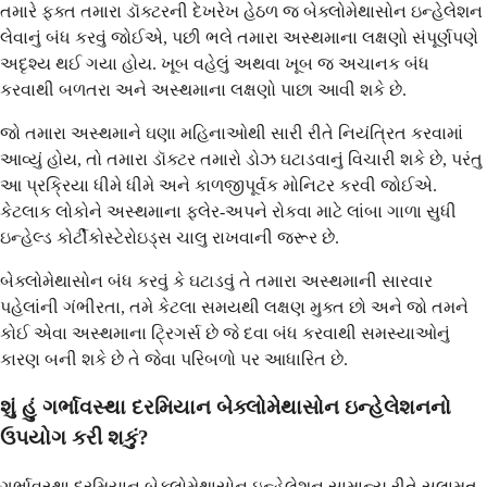
તમારે ફક્ત તમારા ડૉક્ટરની દેખરેખ હેઠળ જ બેક્લોમેથાસોન ઇન્હેલેશન
લેવાનું બંધ કરવું જોઈએ, પછી ભલે તમારા અસ્થમાના લક્ષણો સંપૂર્ણપણે
અદૃશ્ય થઈ ગયા હોય. ખૂબ વહેલું અથવા ખૂબ જ અચાનક બંધ
કરવાથી બળતરા અને અસ્થમાના લક્ષણો પાછા આવી શકે છે.
જો તમારા અસ્થમાને ઘણા મહિનાઓથી સારી રીતે નિયંત્રિત કરવામાં
આવ્યું હોય, તો તમારા ડૉક્ટર તમારો ડોઝ ઘટાડવાનું વિચારી શકે છે, પરંતુ
આ પ્રક્રિયા ધીમે ધીમે અને કાળજીપૂર્વક મોનિટર કરવી જોઈએ.
કેટલાક લોકોને અસ્થમાના ફ્લેર-અપને રોકવા માટે લાંબા ગાળા સુધી
ઇન્હેલ્ડ કોર્ટીકોસ્ટેરોઇડ્સ ચાલુ રાખવાની જરૂર છે.
બેક્લોમેથાસોન બંધ કરવું કે ઘટાડવું તે તમારા અસ્થમાની સારવાર
પહેલાંની ગંભીરતા, તમે કેટલા સમયથી લક્ષણ મુક્ત છો અને જો તમને
કોઈ એવા અસ્થમાના ટ્રિગર્સ છે જે દવા બંધ કરવાથી સમસ્યાઓનું
કારણ બની શકે છે તે જેવા પરિબળો પર આધારિત છે.
શું હું ગર્ભાવસ્થા દરમિયાન બેક્લોમેથાસોન ઇન્હેલેશનનો
ઉપયોગ કરી શકું?
ગર્ભાવસ્થા દરમિયાન બેક્લોમેથાસોન ઇન્હેલેશન સામાન્ય રીતે સલામત