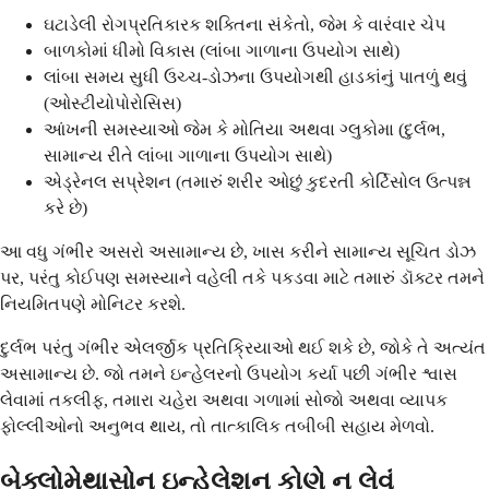
ઘટાડેલી રોગપ્રતિકારક શક્તિના સંકેતો, જેમ કે વારંવાર ચેપ
બાળકોમાં ધીમો વિકાસ (લાંબા ગાળાના ઉપયોગ સાથે)
લાંબા સમય સુધી ઉચ્ચ-ડોઝના ઉપયોગથી હાડકાંનું પાતળું થવું
(ઓસ્ટીયોપોરોસિસ)
આંખની સમસ્યાઓ જેમ કે મોતિયા અથવા ગ્લુકોમા (દુર્લભ,
સામાન્ય રીતે લાંબા ગાળાના ઉપયોગ સાથે)
એડ્રેનલ સપ્રેશન (તમારું શરીર ઓછું કુદરતી કોર્ટિસોલ ઉત્પન્ન
કરે છે)
આ વધુ ગંભીર અસરો અસામાન્ય છે, ખાસ કરીને સામાન્ય સૂચિત ડોઝ
પર, પરંતુ કોઈપણ સમસ્યાને વહેલી તકે પકડવા માટે તમારું ડૉક્ટર તમને
નિયમિતપણે મોનિટર કરશે.
દુર્લભ પરંતુ ગંભીર એલર્જીક પ્રતિક્રિયાઓ થઈ શકે છે, જોકે તે અત્યંત
અસામાન્ય છે. જો તમને ઇન્હેલરનો ઉપયોગ કર્યા પછી ગંભીર શ્વાસ
લેવામાં તકલીફ, તમારા ચહેરા અથવા ગળામાં સોજો અથવા વ્યાપક
ફોલ્લીઓનો અનુભવ થાય, તો તાત્કાલિક તબીબી સહાય મેળવો.
બેક્લોમેથાસોન ઇન્હેલેશન કોણે ન લેવું