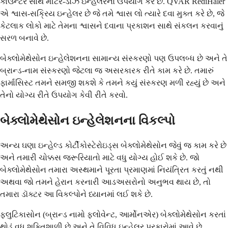
કાઉન્ટર સાથે મીટર-ડોઝ ઇન્હેલરનો ઉપયોગ કરે છે. QVAR RediHaler
એ શ્વાસ-સક્રિય ઇન્હેલર છે જે તમે શ્વાસ લો ત્યારે દવા મુક્ત કરે છે, જે
કેટલાક લોકો માટે તેમના શ્વાસને દવાના પ્રકાશન સાથે સંકલન કરવાનું
સરળ બનાવે છે.
બેક્લોમેથેસોન ઇન્હેલેશનના સામાન્ય સંસ્કરણો પણ ઉપલબ્ધ છે અને તે
બ્રાન્ડ-નામ સંસ્કરણો જેટલા જ અસરકારક રીતે કામ કરે છે. તમારું
ફાર્માસિસ્ટ તમને સમજી શકશે કે તમને કયું સંસ્કરણ મળી રહ્યું છે અને
તેનો યોગ્ય રીતે ઉપયોગ કેવી રીતે કરવો.
બેક્લોમેથેસોન ઇન્હેલેશનના વિકલ્પો
અન્ય ઘણા ઇન્હેલ્ડ કોર્ટીકોસ્ટેરોઇડ્સ બેક્લોમેથેસોન જેવું જ કામ કરે છે
અને તમારી ચોક્કસ જરૂરિયાતો માટે વધુ યોગ્ય હોઈ શકે છે. જો
બેક્લોમેથેસોન તમારા અસ્થમાને પૂરતા પ્રમાણમાં નિયંત્રિત કરતું નથી
અથવા જો તમને હેરાન કરનારી આડઅસરોનો અનુભવ થાય છે, તો
તમારા ડૉક્ટર આ વિકલ્પોને ધ્યાનમાં લઈ શકે છે.
ફ્લુટિકાસોન (બ્રાન્ડ નામો ફ્લોવેન્ટ, આર્મોનએર) બેક્લોમેથેસોન કરતાં
થોડું વધુ શક્તિશાળી છે અને તે વિવિધ ઇન્હેલર પ્રકારોમાં આવે છે.