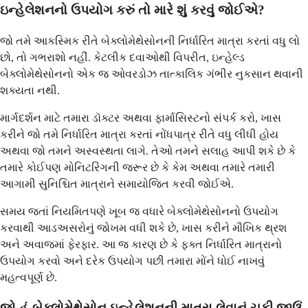
ઇન્હેલેશનનો ઉપયોગ કરું તો મારે શું કરવું જોઈએ?
જો તમે આકસ્મિક રીતે બેક્લોમેથેસોનની નિર્ધારિત માત્રા કરતાં વધુ લો
છો, તો ગભરાશો નહીં. કેટલીક દવાઓથી વિપરીત, ઇન્હેલ્ડ
બેક્લોમેથેસોનનો એક જ ઓવરડોઝ તાત્કાલિક ગંભીર નુકસાન થવાની
શક્યતા નથી.
માર્ગદર્શન માટે તમારા ડૉક્ટર અથવા ફાર્માસિસ્ટનો સંપર્ક કરો, ખાસ
કરીને જો તમે નિર્ધારિત માત્રા કરતાં નોંધપાત્ર રીતે વધુ લીધી હોય
અથવા જો તમને અસ્વસ્થતા લાગે. તેઓ તમને સલાહ આપી શકે છે કે
તમારે કોઈપણ મોનિટરિંગની જરૂર છે કે કેમ અથવા તમારે તમારી
આગામી સુનિશ્ચિત માત્રાને સમાયોજિત કરવી જોઈએ.
સમય જતાં નિયમિતપણે ખૂબ જ વધારે બેક્લોમેથેસોનનો ઉપયોગ
કરવાથી આડઅસરોનું જોખમ વધી શકે છે, ખાસ કરીને મૌખિક થ્રશ
અને અવાજમાં ફેરફાર. આ જ કારણ છે કે ફક્ત નિર્ધારિત માત્રાનો
ઉપયોગ કરવો અને દરેક ઉપયોગ પછી તમારા મોંને ધોઈ નાખવું
મહત્વપૂર્ણ છે.
જો હું બેક્લોમેથેસોન ઇન્હેલેશનની માત્રા લેવાનું ચૂકી જાઉં