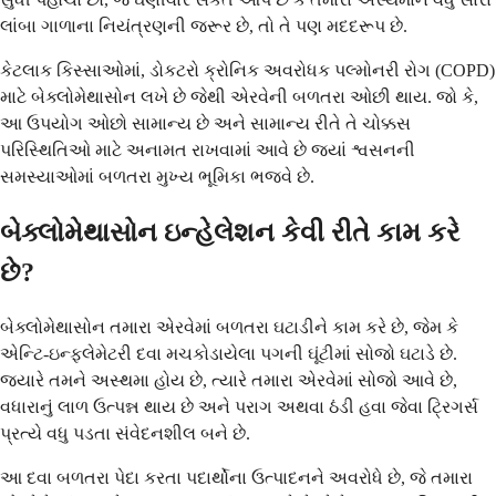
લાંબા ગાળાના નિયંત્રણની જરૂર છે, તો તે પણ મદદરૂપ છે.
કેટલાક કિસ્સાઓમાં, ડોકટરો ક્રોનિક અવરોધક પલ્મોનરી રોગ (COPD)
માટે બેક્લોમેથાસોન લખે છે જેથી એરવેની બળતરા ઓછી થાય. જો કે,
આ ઉપયોગ ઓછો સામાન્ય છે અને સામાન્ય રીતે તે ચોક્કસ
પરિસ્થિતિઓ માટે અનામત રાખવામાં આવે છે જ્યાં શ્વસનની
સમસ્યાઓમાં બળતરા મુખ્ય ભૂમિકા ભજવે છે.
બેક્લોમેથાસોન ઇન્હેલેશન કેવી રીતે કામ કરે
છે?
બેક્લોમેથાસોન તમારા એરવેમાં બળતરા ઘટાડીને કામ કરે છે, જેમ કે
એન્ટિ-ઇન્ફ્લેમેટરી દવા મચકોડાયેલા પગની ઘૂંટીમાં સોજો ઘટાડે છે.
જ્યારે તમને અસ્થમા હોય છે, ત્યારે તમારા એરવેમાં સોજો આવે છે,
વધારાનું લાળ ઉત્પન્ન થાય છે અને પરાગ અથવા ઠંડી હવા જેવા ટ્રિગર્સ
પ્રત્યે વધુ પડતા સંવેદનશીલ બને છે.
આ દવા બળતરા પેદા કરતા પદાર્થોના ઉત્પાદનને અવરોધે છે, જે તમારા