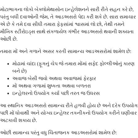
મોટાભાગના લોકો બેક્લોમેથાસોન ઇન્હેલેશનને સારી રીતે સહન કરે છે,
પરંતુ બધી દવાઓની જેમ, તે આડઅસરો પેદા કરી શકે છે. સારા સમાચાર
એ છે કે તમે દવા સીધી તમારા ફેફસાંમાં શ્વાસમાં લો છો, તેથી તમને
મૌખિક સ્ટીરોઇડ્સ સાથે સંકળાયેલ ગંભીર આડઅસરો થવાની શક્યતા
ઓછી છે.
તમારા મોં અને ગળાને અસર કરતી સામાન્ય આડઅસરોમાં શામેલ છે:
મોઢામાં ચાંદા (ફૂગનું ચેપ જે તમારા મોંમાં સફેદ ફોલ્લીઓનું કારણ
બને છે)
અવાજ બેસી જવો અથવા અવાજમાં ફેરફાર
મોં અથવા ગળામાં શુષ્કતા અથવા બળતરા
ઇન્હેલરનો ઉપયોગ કર્યા પછી તરત જ ઉધરસ
આ સ્થાનિક આડઅસરો સામાન્ય રીતે હળવી હોય છે અને દરેક ઉપયોગ
પછી મોં ધોવાથી અને યોગ્ય ઇન્હેલર તકનીકનો ઉપયોગ કરીને ઘણીવાર
અટકાવી શકાય છે.
ઓછી સામાન્ય પરંતુ વધુ ચિંતાજનક આડઅસરોમાં શામેલ છે: