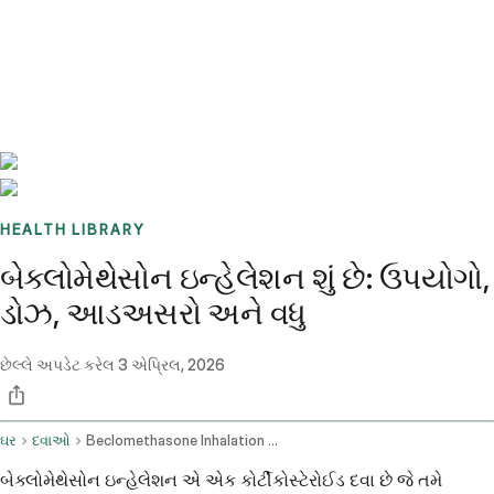
Benchmarks
Stories
FAQ
Sign up / Log in
HEALTH LIBRARY
બેક્લોમેથેસોન ઇન્હેલેશન શું છે: ઉપયોગો,
ડોઝ, આડઅસરો અને વધુ
છેલ્લે અપડેટ કરેલ
3 એપ્રિલ, 2026
ઘર
દવાઓ
Beclomethasone Inhalation Route
બેક્લોમેથેસોન ઇન્હેલેશન એ એક કોર્ટીકોસ્ટેરોઈડ દવા છે જે તમે