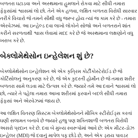
બળતરા ઘટાડવા અને અસ્થમાના હુમલાને રોકવા માટે સીધી તમારા
ફેફસાંમાં શ્વાસમાં લો છો. તેને એક હળવા, લક્ષિત બળતરા વિરોધી સારવાર
તરીકે વિચારો જે તમને સૌથી વધુ જરૂર હોય ત્યાં જ કામ કરે છે - તમારા
એરવેઝમાં. આ ઇન્હેલ્ડ દવા લાખો લોકોને સોજો અને બળતરાને શાંત
કરીને સરળતાથી શ્વાસ લેવામાં મદદ કરે છે જે અસ્થમાના લક્ષણોને વધુ
ખરાબ કરે છે.
બેક્લોમેથેસોન ઇન્હેલેશન શું છે?
બેક્લોમેથેસોન ઇન્હેલેશન એ એક કૃત્રિમ કોર્ટીકોસ્ટેરોઈડ છે જે
કોર્ટિસોલનું અનુકરણ કરે છે, જે એક કુદરતી હોર્મોન છે જે તમારા શરીર
બળતરા સામે લડવા માટે ઉત્પન્ન કરે છે. જ્યારે તમે આ દવાને શ્વાસમાં લો
છો, ત્યારે તે પહેલા તમારા આખા શરીરમાં ફરવાને બદલે સીધી તમારા
ફેફસાં અને એરવેઝમાં જાય છે.
આ લક્ષિત વિતરણ સિસ્ટમ બેક્લોમેથેસોનને મૌખિક સ્ટીરોઈડ્સ કરતાં
ઘણી સલામત બનાવે છે જ્યારે હજુ પણ શક્તિશાળી બળતરા વિરોધી
અસરો પ્રદાન કરે છે. દવા બે મુખ્ય સ્વરૂપોમાં આવે છે: એક મીટર-ડોઝ
ઇન્હેલર (MDI) જે દવાનું માપેલ પફ છોડે છે, અને એક ડ્રાય પાવડર