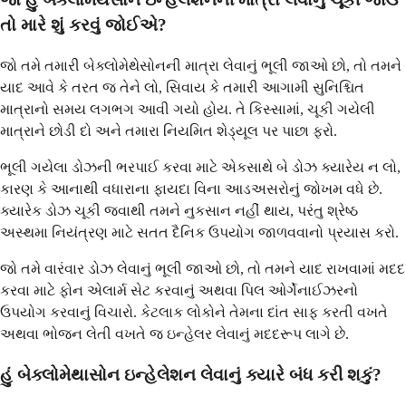
તો મારે શું કરવું જોઈએ?
જો તમે તમારી બેક્લોમેથેસોનની માત્રા લેવાનું ભૂલી જાઓ છો, તો તમને
યાદ આવે કે તરત જ તેને લો, સિવાય કે તમારી આગામી સુનિશ્ચિત
માત્રાનો સમય લગભગ આવી ગયો હોય. તે કિસ્સામાં, ચૂકી ગયેલી
માત્રાને છોડી દો અને તમારા નિયમિત શેડ્યૂલ પર પાછા ફરો.
ભૂલી ગયેલા ડોઝની ભરપાઈ કરવા માટે એકસાથે બે ડોઝ ક્યારેય ન લો,
કારણ કે આનાથી વધારાના ફાયદા વિના આડઅસરોનું જોખમ વધે છે.
ક્યારેક ડોઝ ચૂકી જવાથી તમને નુકસાન નહીં થાય, પરંતુ શ્રેષ્ઠ
અસ્થમા નિયંત્રણ માટે સતત દૈનિક ઉપયોગ જાળવવાનો પ્રયાસ કરો.
જો તમે વારંવાર ડોઝ લેવાનું ભૂલી જાઓ છો, તો તમને યાદ રાખવામાં મદદ
કરવા માટે ફોન એલાર્મ સેટ કરવાનું અથવા પિલ ઓર્ગેનાઈઝરનો
ઉપયોગ કરવાનું વિચારો. કેટલાક લોકોને તેમના દાંત સાફ કરતી વખતે
અથવા ભોજન લેતી વખતે જ ઇન્હેલર લેવાનું મદદરૂપ લાગે છે.
હું બેક્લોમેથાસોન ઇન્હેલેશન લેવાનું ક્યારે બંધ કરી શકું?