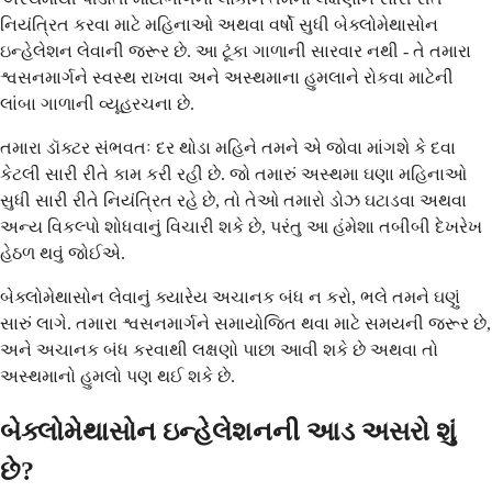
નિયંત્રિત કરવા માટે મહિનાઓ અથવા વર્ષો સુધી બેક્લોમેથાસોન
ઇન્હેલેશન લેવાની જરૂર છે. આ ટૂંકા ગાળાની સારવાર નથી - તે તમારા
શ્વસનમાર્ગને સ્વસ્થ રાખવા અને અસ્થમાના હુમલાને રોકવા માટેની
લાંબા ગાળાની વ્યૂહરચના છે.
તમારા ડૉક્ટર સંભવતઃ દર થોડા મહિને તમને એ જોવા માંગશે કે દવા
કેટલી સારી રીતે કામ કરી રહી છે. જો તમારું અસ્થમા ઘણા મહિનાઓ
સુધી સારી રીતે નિયંત્રિત રહે છે, તો તેઓ તમારો ડોઝ ઘટાડવા અથવા
અન્ય વિકલ્પો શોધવાનું વિચારી શકે છે, પરંતુ આ હંમેશા તબીબી દેખરેખ
હેઠળ થવું જોઈએ.
બેક્લોમેથાસોન લેવાનું ક્યારેય અચાનક બંધ ન કરો, ભલે તમને ઘણું
સારું લાગે. તમારા શ્વસનમાર્ગને સમાયોજિત થવા માટે સમયની જરૂર છે,
અને અચાનક બંધ કરવાથી લક્ષણો પાછા આવી શકે છે અથવા તો
અસ્થમાનો હુમલો પણ થઈ શકે છે.
બેક્લોમેથાસોન ઇન્હેલેશનની આડ અસરો શું
છે?