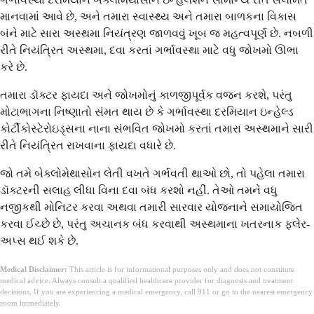
માનવામાં આવે છે, અને તમારા સ્વાસ્થ્ય અને તમારા બાળકના વિકાસ
બંને માટે સારા અસ્થમા નિયંત્રણ જાળવવું ખૂબ જ મહત્વપૂર્ણ છે. નબળી
રીતે નિયંત્રિત અસ્થમા, દવા કરતાં ગર્ભાવસ્થા માટે વધુ જોખમો ઊભા
કરે છે.
તમારા ડૉક્ટર ફાયદા અને જોખમોનું કાળજીપૂર્વક વજન કરશે, પરંતુ
મોટાભાગના નિષ્ણાતો સંમત થાય છે કે ગર્ભાવસ્થા દરમિયાન ઇન્હેલ્ડ
કોર્ટીકોસ્ટેરોઇડ્સના નાના સંભવિત જોખમો કરતાં તમારા અસ્થમાને સારી
રીતે નિયંત્રિત રાખવાના ફાયદા વધારે છે.
જો તમે બેક્લોમેથાસોન લેતી વખતે ગર્ભવતી થાઓ છો, તો પહેલા તમારા
ડૉક્ટરની સલાહ લીધા વિના દવા બંધ કરશો નહીં. તેઓ તમને વધુ
નજીકથી મોનિટર કરવા અથવા તમારી સારવાર યોજનાને સમાયોજિત
કરવા ઈચ્છે છે, પરંતુ અચાનક બંધ કરવાથી અસ્થમાના ખતરનાક ફ્લેર-
અપ્સ થઈ શકે છે.
Medical Disclaimer:
This article is for informational purposes only and does not constitute
medical advice. Always consult a qualified healthcare provider for diagnosis and treatment
decisions. If you are experiencing a medical emergency, call 911 or go to the nearest emergency
room immediately.