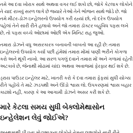
તમે આ દવા ખોરાક સાથે અથવા વગર લઈ શકો છો, જોકે કેટલાક લોકોને
તે યાદ રાખવું સરળ લાગે છે જ્યારે તેઓ તેને ભોજન સાથે જોડે છે. જો
તમે મીટર-ડોઝ ઇન્હેલરનો ઉપયોગ કરી રહ્યાં છો, તો દરેક ઉપયોગ
પહેલાં તેને સારી રીતે હલાવો અને જો તમારા ડૉક્ટર બહુવિધ પફ્સ લખે
છે, તો પફ્સ વચ્ચે ઓછામાં ઓછી એક મિનિટ રાહ જુઓ.
તમારા ડોઝને વધુ અસરકારક બનાવતી બાબતો આ રહી છે: તમારા
ઇન્હેલરનો ઉપયોગ કર્યા પછી હંમેશાં તમારા મોંમાં પાણી ભરીને કોગળા
કરો અને થૂંકી નાખો. આ સરળ પગલું દવાને તમારા મોં અને ગળામાં રહેતી
અટકાવે છે, જેનાથી મોઢામાં ચાંદા અથવા અવાજમાં ફેરફાર થઈ શકે છે.
ડ્રાય પાઉડર ઇન્હેલર માટે, ખાતરી કરો કે દવા તમારા ફેફસાં સુધી યોગ્ય
રીતે પહોંચે તે માટે ઝડપથી અને ઊંડો શ્વાસ લો. ઉપકરણમાં શ્વાસ બહાર
કાઢશો નહીં, કારણ કે આ આગામી ડોઝને અસર કરી શકે છે.
મારે કેટલા સમય સુધી બેક્લોમેથાસોન
ઇન્હેલેશન લેવું જોઈએ?
અસ્થમાથી પીડાતા મોટાભાગના લોકોને તેમના લક્ષણોને સારી રીતે