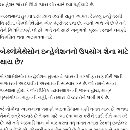
ઇન્હેલર જે તમે ઊંડો શ્વાસ લો ત્યારે દવા પહોંચાડે છે.
અસ્થમાના હુમલા દરમિયાન ઝડપી રાહત આપતા રેસ્ક્યુ ઇન્હેલરથી
વિપરીત, બેક્લોમેથેસોન એક કંટ્રોલર દવા છે. આનો અર્થ એ છે કે તમે
તેને નિયમિતપણે લો છો, ભલે તમે સારું અનુભવો, પ્રથમ સ્થાને લક્ષણો
વિકસિત થતા અટકાવવા માટે.
બેક્લોમેથેસોન ઇન્હેલેશનનો ઉપયોગ શેના માટે
થાય છે?
બેક્લોમેથેસોન ઇન્હેલેશન મુખ્યત્વે શ્વાસની તકલીફ તરફ દોરી જતી
બળતરાને અટકાવીને અસ્થમાની સારવાર કરે છે. જો તમને સતત
અસ્થમા હોય કે જેને દૈનિક વ્યવસ્થાપનની જરૂર હોય, માત્ર
પ્રસંગોપાત રાહતની નહીં, તો તમારા ડૉક્ટર તેને લખી શકે છે.
જે લોકોના અસ્થમાના લક્ષણો અઠવાડિયામાં ઘણી વખત થાય છે અથવા
તેમને રાત્રે જગાડે છે તેમના માટે આ દવા ખાસ કરીને સારી રીતે કામ કરે
છે. જો તમે અઠવાડિયામાં બે વાર કરતાં વધુ વખત તમારા રેસ્ક્યુ ઇન્હેલર
સુધી પહોંચો છો, જે ઘણીવાર સંકેત આપે છે કે તમારા અસ્થમાને વધુ સારા