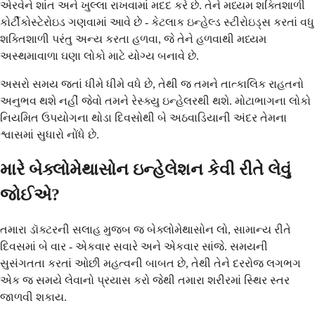
એરવેને શાંત અને ખુલ્લા રાખવામાં મદદ કરે છે. તેને મધ્યમ શક્તિશાળી
કોર્ટીકોસ્ટેરોઇડ ગણવામાં આવે છે - કેટલાક ઇન્હેલ્ડ સ્ટીરોઇડ્સ કરતાં વધુ
શક્તિશાળી પરંતુ અન્ય કરતા હળવા, જે તેને હળવાથી મધ્યમ
અસ્થમાવાળા ઘણા લોકો માટે યોગ્ય બનાવે છે.
અસરો સમય જતાં ધીમે ધીમે વધે છે, તેથી જ તમને તાત્કાલિક રાહતનો
અનુભવ થશે નહીં જેવો તમને રેસ્ક્યુ ઇન્હેલરથી થશે. મોટાભાગના લોકો
નિયમિત ઉપયોગના થોડા દિવસોથી બે અઠવાડિયાની અંદર તેમના
શ્વાસમાં સુધારો નોંધે છે.
મારે બેક્લોમેથાસોન ઇન્હેલેશન કેવી રીતે લેવું
જોઈએ?
તમારા ડૉક્ટરની સલાહ મુજબ જ બેક્લોમેથાસોન લો, સામાન્ય રીતે
દિવસમાં બે વાર - એકવાર સવારે અને એકવાર સાંજે. સમયની
સુસંગતતા કરતાં ઓછી મહત્વની બાબત છે, તેથી તેને દરરોજ લગભગ
એક જ સમયે લેવાનો પ્રયાસ કરો જેથી તમારા શરીરમાં સ્થિર સ્તર
જાળવી શકાય.