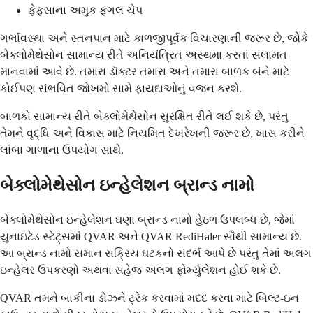
ફેફસાના અમુક ફંગલ ચેપ
ગર્ભાવસ્થા અને સ્તનપાન માટે કાળજીપૂર્વક વિચારણાની જરૂર છે, જોકે
બેક્લોમેથેસોન સામાન્ય રીતે અનિયંત્રિત અસ્થમા કરતાં સલામત
માનવામાં આવે છે. તમારા ડૉક્ટર તમારા અને તમારા બાળક બંને માટે
કોઈપણ સંભવિત જોખમો સામે ફાયદાઓનું વજન કરશે.
બાળકો સામાન્ય રીતે બેક્લોમેથેસોન સુરક્ષિત રીતે લઈ શકે છે, પરંતુ
તેમને વૃદ્ધિ અને વિકાસ માટે નિયમિત દેખરેખની જરૂર છે, ખાસ કરીને
લાંબા ગાળાના ઉપયોગ સાથે.
બેક્લોમેથેસોન ઇન્હેલેશન બ્રાન્ડ નામો
બેક્લોમેથેસોન ઇન્હેલેશન ઘણા બ્રાન્ડ નામો હેઠળ ઉપલબ્ધ છે, જેમાં
યુનાઇટેડ સ્ટેટ્સમાં QVAR અને QVAR RediHaler સૌથી સામાન્ય છે.
આ બ્રાન્ડ નામો સમાન સક્રિય ઘટકનો સંદર્ભ આપે છે પરંતુ તેમાં અલગ
ઇન્હેલર ઉપકરણો અથવા સહેજ અલગ ફોર્મ્યુલેશન હોઈ શકે છે.
QVAR તમને બાકીના ડોઝને ટ્રેક કરવામાં મદદ કરવા માટે બિલ્ટ-ઇન