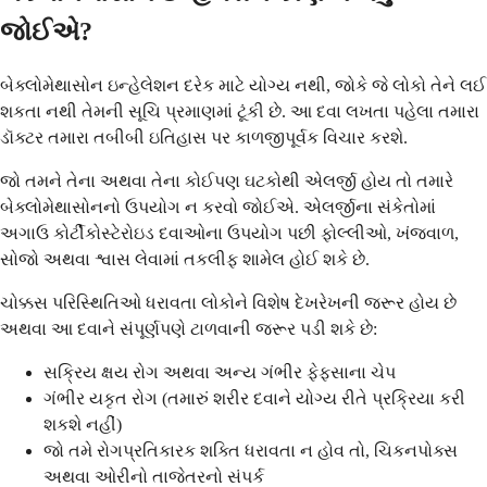
જોઈએ?
બેક્લોમેથાસોન ઇન્હેલેશન દરેક માટે યોગ્ય નથી, જોકે જે લોકો તેને લઈ
શકતા નથી તેમની સૂચિ પ્રમાણમાં ટૂંકી છે. આ દવા લખતા પહેલા તમારા
ડૉક્ટર તમારા તબીબી ઇતિહાસ પર કાળજીપૂર્વક વિચાર કરશે.
જો તમને તેના અથવા તેના કોઈપણ ઘટકોથી એલર્જી હોય તો તમારે
બેક્લોમેથાસોનનો ઉપયોગ ન કરવો જોઈએ. એલર્જીના સંકેતોમાં
અગાઉ કોર્ટીકોસ્ટેરોઇડ દવાઓના ઉપયોગ પછી ફોલ્લીઓ, ખંજવાળ,
સોજો અથવા શ્વાસ લેવામાં તકલીફ શામેલ હોઈ શકે છે.
ચોક્કસ પરિસ્થિતિઓ ધરાવતા લોકોને વિશેષ દેખરેખની જરૂર હોય છે
અથવા આ દવાને સંપૂર્ણપણે ટાળવાની જરૂર પડી શકે છે:
સક્રિય ક્ષય રોગ અથવા અન્ય ગંભીર ફેફસાના ચેપ
ગંભીર યકૃત રોગ (તમારું શરીર દવાને યોગ્ય રીતે પ્રક્રિયા કરી
શકશે નહીં)
જો તમે રોગપ્રતિકારક શક્તિ ધરાવતા ન હોવ તો, ચિકનપોક્સ
અથવા ઓરીનો તાજેતરનો સંપર્ક