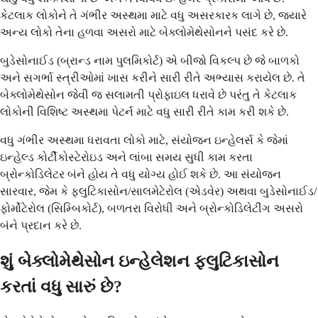
કેટલાક લોકોને તે ગંભીર અસ્થમા માટે વધુ અસરકારક લાગે છે, જ્યારે
અન્ય લોકો તેના હળવા અસરો માટે બેક્લોમેથેસોનને પસંદ કરે છે.
બુડેસોનાઈડ (બ્રાન્ડ નામ પુલમિકોર્ટ) એ બીજો વિકલ્પ છે જે બાળકો
અને સગર્ભા સ્ત્રીઓમાં ખાસ કરીને સારી રીતે અભ્યાસ કરાયેલ છે. તે
બેક્લોમેથેસોન જેવી જ સલામતી પ્રોફાઇલ ધરાવે છે પરંતુ તે કેટલાક
લોકોની વિશિષ્ટ અસ્થમા પેટર્ન માટે વધુ સારી રીતે કામ કરી શકે છે.
વધુ ગંભીર અસ્થમા ધરાવતા લોકો માટે, સંયોજન ઇન્હેલર્સ કે જેમાં
ઇન્હેલ્ડ કોર્ટીકોસ્ટેરોઇડ અને લાંબા સમય સુધી કામ કરતા
બ્રોન્કોડિલેટર બંને હોય તે વધુ યોગ્ય હોઈ શકે છે. આ સંયોજન
સારવાર, જેમ કે ફ્લુટિકાસોન/સાલમેટેરોલ (એડવેર) અથવા બુડેસોનાઈડ/
ફોર્મોટેરોલ (સિમ્બિકોર્ટ), બળતરા વિરોધી અને બ્રોન્કોડિલેટીંગ અસરો
બંને પ્રદાન કરે છે.
શું બેક્લોમેથેસોન ઇન્હેલેશન ફ્લુટિકાસોન
કરતાં વધુ સારું છે?