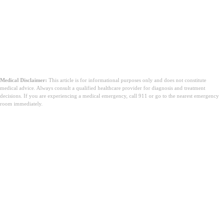
તમારા એમ્પ્લોયર સાથે લવચીક કાર્ય વ્યવસ્થા પર ચર્ચા
કરવાનું વિચારો, જેમ કે સારવારના દિવસોમાં ઘરેથી કામ કરવું
અથવા તમારી energyર્જા સ્તરની આસપાસ તમારા શેડ્યૂલને
સમાયોજિત કરવું. જો તમને કાર્યસ્થળની સુવિધાઓની
જરૂર હોય તો તમારી આરોગ્યસંભાળ ટીમ દસ્તાવેજીકરણ
પ્રદાન કરી શકે છે.
Medical Disclaimer:
This article is for informational purposes only and does not constitute
medical advice. Always consult a qualified healthcare provider for diagnosis and treatment
decisions. If you are experiencing a medical emergency, call 911 or go to the nearest emergency
room immediately.