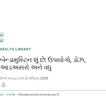
Benchmarks
Stories
FAQ
Sign up / Log in
HEALTH LIBRARY
બેન્ડામુસ્ટિન શું છે: ઉપયોગો, ડોઝ,
આડઅસરો અને વધુ
છેલ્લે અપડેટ કરેલ
3 એપ્રિલ, 2026
ઘર
દવાઓ
Bendamustine Intravenous Route