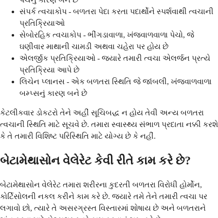
સંપર્ક ત્વચાકોપ - બળતરા પેદા કરતા પદાર્થોને સ્પર્શવાથી ત્વચાની
પ્રતિક્રિયાઓ
સેબોરહિક ત્વચાકોપ - ભીંગડાવાળા, ખંજવાળવાળા પેચો, જે
ઘણીવાર માથાની ચામડી અથવા ચહેરા પર હોય છે
એલર્જીક પ્રતિક્રિયાઓ - જ્યારે તમારી ત્વચા એલર્જન પ્રત્યે
પ્રતિક્રિયા આપે છે
લિચેન પ્લાનસ - એક બળતરા સ્થિતિ જે જાંબલી, ખંજવાળવાળા
બમ્પ્સનું કારણ બને છે
કેટલીકવાર ડોકટરો તેને અહીં સૂચિબદ્ધ ન હોય તેવી અન્ય બળતરા
ત્વચાની સ્થિતિ માટે સૂચવે છે. તમારા સ્વાસ્થ્ય સંભાળ પ્રદાતા નક્કી કરશે
કે તે તમારી વિશિષ્ટ પરિસ્થિતિ માટે યોગ્ય છે કે નહીં.
બેટામેથાસોન વેલેરેટ કેવી રીતે કામ કરે છે?
બેટામેથાસોન વેલેરેટ તમારા શરીરના કુદરતી બળતરા વિરોધી હોર્મોન,
કોર્ટિસોલની નકલ કરીને કામ કરે છે. જ્યારે તમે તેને તમારી ત્વચા પર
લગાવો છો, ત્યારે તે અસરગ્રસ્ત વિસ્તારમાં શોષાય છે અને બળતરાને