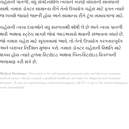
ચહેરાની પાતળી, વધુ સંવેદનશીલ ત્વચાને કારણે વધારાની સાવધાની
સાથે. તમારા ડૉક્ટર સામાન્ય રીતે તેનો ઉપયોગ ચહેરા માટે ફક્ત ત્યારે
જ લખશે જ્યારે જરૂરી હોય અને સામાન્ય રીતે ટૂંકા સમયગાળા માટે.
ચહેરાની ત્વચા દવાઓને વધુ સરળતાથી શોષી લે છે અને ત્વચા પાતળી
થવી અથવા સ્ટ્રેચ માર્ક્સ જેવાં આડઅસરો થવાની સંભાવના વધારે છે.
જો તમારા ચહેરા માટે સૂચવવામાં આવે, તો તેનો ઉપયોગ કરકસરપૂર્વક
અને બરાબર નિર્દેશન મુજબ કરો. તમારા ડૉક્ટર ચહેરાની સ્થિતિ માટે
શક્ય હોય ત્યારે હળવા સ્ટિરૉઇડ અથવા બિન-સ્ટિરૉઇડ વિકલ્પની
ભલામણ કરી શકે છે.
Medical Disclaimer:
This article is for informational purposes only and does not constitute
medical advice. Always consult a qualified healthcare provider for diagnosis and treatment
decisions. If you are experiencing a medical emergency, call 911 or go to the nearest emergency
room immediately.