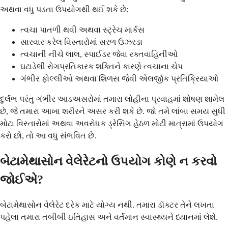
અથવા વધુ પડતા ઉપયોગથી થઈ શકે છે:
ત્વચા પાતળી થવી અથવા સ્ટ્રેચ માર્કસ
સારવાર કરેલ વિસ્તારોમાં સરળ ઉઝરડા
ત્વચાની નીચે લાલ, સ્પાઈડર જેવા રક્તવાહિનીઓ
ઘટાડેલી રોગપ્રતિકારક શક્તિને કારણે ત્વચાના ચેપ
ગંભીર ફોલ્લીઓ અથવા શિળસ જેવી એલર્જીક પ્રતિક્રિયાઓ
દુર્લભ પરંતુ ગંભીર આડઅસરોમાં તમારા લોહીના પ્રવાહમાં શોષણ શામેલ
છે, જે તમારા આખા શરીરને અસર કરી શકે છે. જો તમે લાંબા સમય સુધી
મોટા વિસ્તારોમાં અથવા અવરોધક ડ્રેસિંગ હેઠળ મોટી માત્રામાં ઉપયોગ
કરો છો, તો આ વધુ સંભવિત છે.
બેટામેથાસોન વેલેરેટનો ઉપયોગ કોણે ન કરવો
જોઈએ?
બેટામેથાસોન વેલેરેટ દરેક માટે યોગ્ય નથી. તમારા ડૉક્ટર તેને લખતા
પહેલા તમારા તબીબી ઇતિહાસ અને વર્તમાન સ્વાસ્થ્યને ધ્યાનમાં લેશે.