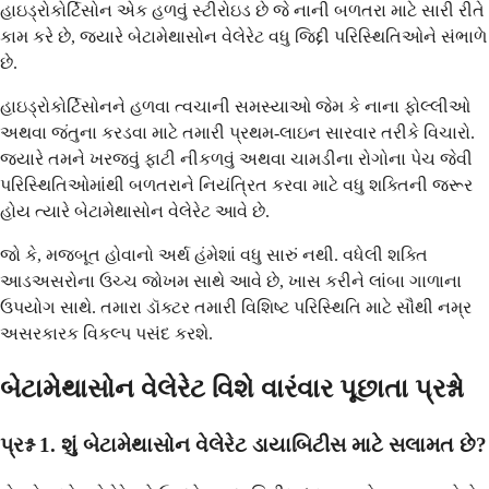
હાઇડ્રોકોર્ટિસોન એક હળવું સ્ટીરોઇડ છે જે નાની બળતરા માટે સારી રીતે
કામ કરે છે, જ્યારે બેટામેથાસોન વેલેરેટ વધુ જિદ્દી પરિસ્થિતિઓને સંભાળે
છે.
હાઇડ્રોકોર્ટિસોનને હળવા ત્વચાની સમસ્યાઓ જેમ કે નાના ફોલ્લીઓ
અથવા જંતુના કરડવા માટે તમારી પ્રથમ-લાઇન સારવાર તરીકે વિચારો.
જ્યારે તમને ખરજવું ફાટી નીકળવું અથવા ચામડીના રોગોના પેચ જેવી
પરિસ્થિતિઓમાંથી બળતરાને નિયંત્રિત કરવા માટે વધુ શક્તિની જરૂર
હોય ત્યારે બેટામેથાસોન વેલેરેટ આવે છે.
જો કે, મજબૂત હોવાનો અર્થ હંમેશાં વધુ સારું નથી. વધેલી શક્તિ
આડઅસરોના ઉચ્ચ જોખમ સાથે આવે છે, ખાસ કરીને લાંબા ગાળાના
ઉપયોગ સાથે. તમારા ડૉક્ટર તમારી વિશિષ્ટ પરિસ્થિતિ માટે સૌથી નમ્ર
અસરકારક વિકલ્પ પસંદ કરશે.
બેટામેથાસોન વેલેરેટ વિશે વારંવાર પૂછાતા પ્રશ્નો
પ્રશ્ન 1. શું બેટામેથાસોન વેલેરેટ ડાયાબિટીસ માટે સલામત છે?