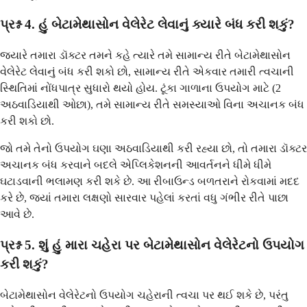
પ્રશ્ન 4. હું બેટામેથાસોન વેલેરેટ લેવાનું ક્યારે બંધ કરી શકું?
જ્યારે તમારા ડૉક્ટર તમને કહે ત્યારે તમે સામાન્ય રીતે બેટામેથાસોન
વેલેરેટ લેવાનું બંધ કરી શકો છો, સામાન્ય રીતે એકવાર તમારી ત્વચાની
સ્થિતિમાં નોંધપાત્ર સુધારો થયો હોય. ટૂંકા ગાળાના ઉપયોગ માટે (2
અઠવાડિયાથી ઓછા), તમે સામાન્ય રીતે સમસ્યાઓ વિના અચાનક બંધ
કરી શકો છો.
જો તમે તેનો ઉપયોગ ઘણા અઠવાડિયાથી કરી રહ્યા છો, તો તમારા ડૉક્ટર
અચાનક બંધ કરવાને બદલે એપ્લિકેશનની આવર્તનને ધીમે ધીમે
ઘટાડવાની ભલામણ કરી શકે છે. આ રીબાઉન્ડ બળતરાને રોકવામાં મદદ
કરે છે, જ્યાં તમારા લક્ષણો સારવાર પહેલાં કરતાં વધુ ગંભીર રીતે પાછા
આવે છે.
પ્રશ્ન 5. શું હું મારા ચહેરા પર બેટામેથાસોન વેલેરેટનો ઉપયોગ
કરી શકું?
બેટામેથાસોન વેલેરેટનો ઉપયોગ ચહેરાની ત્વચા પર થઈ શકે છે, પરંતુ