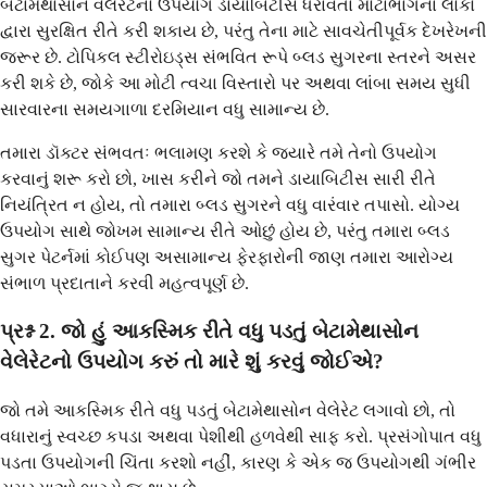
બેટામેથાસોન વેલેરેટનો ઉપયોગ ડાયાબિટીસ ધરાવતા મોટાભાગના લોકો
દ્વારા સુરક્ષિત રીતે કરી શકાય છે, પરંતુ તેના માટે સાવચેતીપૂર્વક દેખરેખની
જરૂર છે. ટોપિકલ સ્ટીરોઇડ્સ સંભવિત રૂપે બ્લડ સુગરના સ્તરને અસર
કરી શકે છે, જોકે આ મોટી ત્વચા વિસ્તારો પર અથવા લાંબા સમય સુધી
સારવારના સમયગાળા દરમિયાન વધુ સામાન્ય છે.
તમારા ડૉક્ટર સંભવતઃ ભલામણ કરશે કે જ્યારે તમે તેનો ઉપયોગ
કરવાનું શરૂ કરો છો, ખાસ કરીને જો તમને ડાયાબિટીસ સારી રીતે
નિયંત્રિત ન હોય, તો તમારા બ્લડ સુગરને વધુ વારંવાર તપાસો. યોગ્ય
ઉપયોગ સાથે જોખમ સામાન્ય રીતે ઓછું હોય છે, પરંતુ તમારા બ્લડ
સુગર પેટર્નમાં કોઈપણ અસામાન્ય ફેરફારોની જાણ તમારા આરોગ્ય
સંભાળ પ્રદાતાને કરવી મહત્વપૂર્ણ છે.
પ્રશ્ન 2. જો હું આકસ્મિક રીતે વધુ પડતું બેટામેથાસોન
વેલેરેટનો ઉપયોગ કરું તો મારે શું કરવું જોઈએ?
જો તમે આકસ્મિક રીતે વધુ પડતું બેટામેથાસોન વેલેરેટ લગાવો છો, તો
વધારાનું સ્વચ્છ કપડા અથવા પેશીથી હળવેથી સાફ કરો. પ્રસંગોપાત વધુ
પડતા ઉપયોગની ચિંતા કરશો નહીં, કારણ કે એક જ ઉપયોગથી ગંભીર