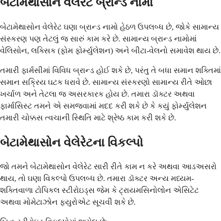
બેટામેથાસોન વેલેરેટ બ્રાન્ડ નામો
બેટામેથાસોન વેલેરેટ ઘણા બ્રાન્ડ નામો હેઠળ ઉપલબ્ધ છે, જોકે સામાન્ય
સંસ્કરણ પણ તેટલું જ સારું કામ કરે છે. સામાન્ય બ્રાન્ડ નામોમાં
વેલિસોન, લક્સિક (ફોમ ફોર્મ્યુલેશન) અને બીટા-વેલનો સમાવેશ થાય છે.
તમારી ફાર્મસીમાં વિવિધ બ્રાન્ડ હોઈ શકે છે, પરંતુ તે બધા સમાન શક્તિમાં
સમાન સક્રિય ઘટક ધરાવે છે. સામાન્ય સંસ્કરણો સામાન્ય રીતે ઓછા
ખર્ચાળ અને તેટલા જ અસરકારક હોય છે. તમારા ડૉક્ટર અથવા
ફાર્માસિસ્ટ તમને એ સમજવામાં મદદ કરી શકે છે કે કયું ફોર્મ્યુલેશન
તમારી ચોક્કસ ત્વચાની સ્થિતિ માટે શ્રેષ્ઠ કામ કરી શકે છે.
બેટામેથાસોન વેલેરેટના વિકલ્પો
જો તમને બેટામેથાસોન વેલેરેટ સારી રીતે કામ ન કરે અથવા આડઅસરો
થાય, તો ઘણા વિકલ્પો ઉપલબ્ધ છે. તમારા ડૉક્ટર અન્ય મધ્યમ-
શક્તિવાળા ટોપિકલ સ્ટીરોઇડ્સ જેમ કે ટ્રાયમસિનોલોન એસિટેટ
અથવા મોમેટાઝોન ફ્યુરોએટ સૂચવી શકે છે.