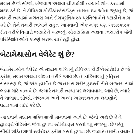
મલમ છે જે સોજો, ખંજવાળ અથવા ચીડાયેલી ત્વચાને શાંત કરવામાં
મદદ કરે છે. તે ટોપિકલ કોર્ટીકોસ્ટેરોઈડ્સ નામના દવાઓના જૂથનું છે, જે
તમારી ત્વચામાં બળતરા અને રોગપ્રતિકારક પ્રતિભાવોને ઘટાડીને કામ
કરે છે. તેને તમારી ત્વચાને રાહત આપવાની એક નમ્ર પણ અસરકારક
રીત તરીકે વિચારો જ્યારે તે ખરજવું, સોરાયસિસ અથવા ત્વચાકોપ જેવી
પરિસ્થિતિઓને કારણે ખરાબ થઈ રહી હોય.
બેટામેથાસોન વેલેરેટ શું છે?
બેટામેથાસોન વેલેરેટ એ મધ્યમ-શક્તિનું ટોપિકલ કોર્ટીકોસ્ટેરોઈડ છે જે
ક્રીમ, મલમ અથવા લોશન તરીકે આવે છે. તે કોર્ટિસોલનું કૃત્રિમ
સંસ્કરણ છે, જે એક હોર્મોન છે જે તમારા શરીર કુદરતી રીતે બળતરા સામે
લડવા માટે બનાવે છે. જ્યારે તમારી ત્વચા પર લગાવવામાં આવે છે, ત્યારે
તે લાલાશ, સોજો, ખંજવાળ અને અન્ય અસ્વસ્થતાના લક્ષણોને
ઘટાડવામાં મદદ કરે છે.
આ દવાને મધ્યમ શક્તિશાળી માનવામાં આવે છે, જેનો અર્થ છે કે તે
હાઇડ્રોકોર્ટિસોન જેવા હળવા સ્ટીરોઇડ્સ કરતાં વધુ મજબૂત છે પરંતુ
સૌથી શક્તિશાળી સ્ટીરોઇડ ક્રીમ કરતાં હળવા છે. જ્યારે તમારી ત્વચાની