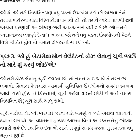
સમસ્યાઓ ભાગ્યે જ થાય છે.
જો કે, જો તમે નિયમિતપણે વધુ પડતો ઉપયોગ કરો છો અથવા તેને
તમારા શરીરના મોટા વિસ્તારોમાં લગાવો છો, તો તમને ત્વચા પાતળી થવી
અથવા પ્રણાલીગત શોષણ જેવી આડઅસરો વધી શકે છે. જો તમને
અસામાન્ય લક્ષણો દેખાય અથવા જો તમે વધુ પડતા ઉપયોગની પેટર્ન
વિશે ચિંતિત હોવ તો તમારા ડૉક્ટરનો સંપર્ક કરો.
પ્રશ્ન 3. જો હું બેટામેથાસોન વેલેરેટનો ડોઝ લેવાનું ચૂકી જાઉં
તો મારે શું કરવું જોઈએ?
જો તમે ડોઝ લેવાનું ચૂકી જાઓ છો, તો તમને યાદ આવે કે તરત જ
લગાવો, સિવાય કે તમારા આગામી સુનિશ્ચિત ઉપયોગનો સમય લગભગ
આવી ગયો હોય. તે કિસ્સામાં, ચૂકી ગયેલ ડોઝને છોડી દો અને તમારા
નિયમિત શેડ્યૂલ સાથે ચાલુ રાખો.
ચૂકી ગયેલા ડોઝની ભરપાઈ કરવા માટે બમણું ન કરો અથવા વધારાની
દવા ન લગાવો. આ વધારાના ફાયદા આપ્યા વિના આડઅસરોનું જોખમ
વધારી શકે છે. સ્થાનિક દવાઓ સાથે સંપૂર્ણ સમય કરતાં સુસંગતતા વધુ
મહત્વપૂર્ણ છે.