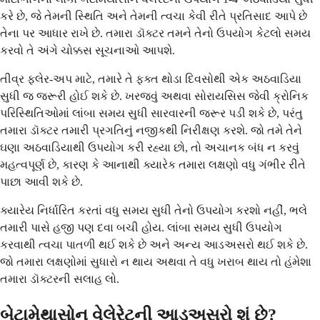
કરે છે, જે તેમની સ્થિતિ અને તેમની ત્વચા કેવી રીતે પ્રતિસાદ આપે છે
તેના પર આધાર રાખે છે. તમારા ડૉક્ટર તમને તેનો ઉપયોગ કેટલો સમય
કરવો તે અંગે ચોક્કસ સૂચનાઓ આપશે.
તીવ્ર ફ્લેર-અપ માટે, તમારે તે ફક્ત થોડા દિવસોથી એક અઠવાડિયા
સુધી જ જરૂરી હોઈ શકે છે. ખરજવું અથવા સોરાયસિસ જેવી ક્રોનિક
પરિસ્થિતિઓમાં લાંબા સમય સુધી સારવારની જરૂર પડી શકે છે, પરંતુ
તમારા ડૉક્ટર તમારી પ્રગતિનું નજીકથી નિરીક્ષણ કરશે. જો તમે તેને
ઘણા અઠવાડિયાથી ઉપયોગ કરી રહ્યા છો, તો અચાનક બંધ ન કરવું
મહત્વપૂર્ણ છે, કારણ કે આનાથી ક્યારેક તમારા લક્ષણો વધુ ગંભીર રીતે
પાછા આવી શકે છે.
ક્યારેય નિર્ધારિત કરતાં વધુ સમય સુધી તેનો ઉપયોગ કરશો નહીં, ભલે
તમારી પાસે હજી પણ દવા બચી હોય. લાંબા સમય સુધી ઉપયોગ
કરવાથી ત્વચા પાતળી થઈ શકે છે અને અન્ય આડઅસરો થઈ શકે છે.
જો તમારા લક્ષણોમાં સુધારો ન થાય અથવા તે વધુ ખરાબ થાય તો હંમેશા
તમારા ડૉક્ટરની સલાહ લો.
બેટામેથાસોન વેલેરેટની આડઅસરો શું છે?