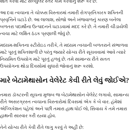
શાંત કરવા માટે સેલ્યુલર સ્તરે કામ કરવાનું શરૂ કરે છે.
આ દવા ત્વચાના તે ચોક્કસ વિસ્તારમાં તમારી રોગપ્રતિકારક શક્તિની
પ્રવૃત્તિને ઘટાડે છે. આ લાલાશ, સોજો અને ખંજવાળનું કારણ બનેલા
બળતરા પદાર્થોના ઉત્પાદનને ઘટાડવામાં મદદ કરે છે. તે તમારી ચીડાયેલી
ત્વચા માટે લક્ષિત ઠંડક પ્રણાલી જેવું છે.
મધ્યમ-શક્તિના સ્ટીરોઇડ તરીકે, તે મધ્યમ ત્વચાની બળતરાને સંભાળવા
માટે પૂરતું શક્તિશાળી છે પરંતુ જ્યારે યોગ્ય રીતે સૂચવવામાં આવે ત્યારે
નિયમિત ઉપયોગ માટે પૂરતું હળવું છે. તમે સામાન્ય રીતે સતત
ઉપયોગના થોડા દિવસોમાં સુધારો જોવાનું શરૂ કરશો.
મારે બેટામેથાસોન વેલેરેટ કેવી રીતે લેવું જોઈએ?
તમારા ડૉક્ટરની સૂચના મુજબ જ બેટામેથાસોન વેલેરેટ લગાવો, સામાન્ય
રીતે અસરગ્રસ્ત ત્વચાના વિસ્તારોમાં દિવસમાં એક કે બે વાર. હંમેશાં
એપ્લિકેશન પહેલાં અને પછી તમારા હાથ ધોઈ લો, સિવાય કે તમે તમારા
હાથની સારવાર કરી રહ્યા હોવ.
તેને યોગ્ય રીતે કેવી રીતે લાગુ કરવું તે અહીં છે: