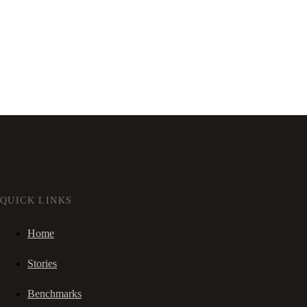
QUICK LINKS
Home
Stories
Benchmarks