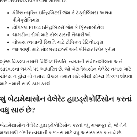
બિન-સ્ટીરોઇડ વિકલ્પોમાં શામેલ છે:
કેલ્સિન્યુરિન ઇન્હિબિટર્સ જેમ કે ટેક્રોલિમસ અથવા
પીમેક્રોલિમસ
ટોપિકલ PDE4 ઇન્હિબિટર્સ જેમ કે ક્રિસાબોરોલ
ચામડીના રોગો માટે કોલ ટારની તૈયારીઓ
ચોક્કસ ત્વચાની સ્થિતિ માટે ટોપિકલ રેટિનોઇડ્સ
જાળવણી માટે મોઇશ્ચરાઇઝર્સ અને બેરિયર રિપેર ક્રીમ
શ્રેષ્ઠ વિકલ્પ તમારી વિશિષ્ટ સ્થિતિ, ત્વચાની સંવેદનશીલતા અને
સારવારના લક્ષ્યો પર આધારિત છે. જો બેટામેથાસોન વેલેરેટ તમારા માટે
યોગ્ય ન હોય તો તમારા ડૉક્ટર તમારા માટે સૌથી યોગ્ય વિકલ્પ શોધવા
માટે તમારી સાથે કામ કરશે.
શું બેટામેથાસોન વેલેરેટ હાઇડ્રોકોર્ટિસોન કરતાં
વધુ સારું છે?
બેટામેથાસોન વેલેરેટ હાઇડ્રોકોર્ટિસોન કરતાં વધુ મજબૂત છે, જે તેને
મધ્યમથી ગંભીર ત્વચાની બળતરા માટે વધુ અસરકારક બનાવે છે.