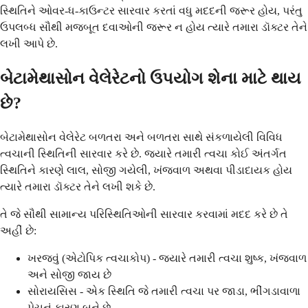
સ્થિતિને ઓવર-ધ-કાઉન્ટર સારવાર કરતાં વધુ મદદની જરૂર હોય, પરંતુ
ઉપલબ્ધ સૌથી મજબૂત દવાઓની જરૂર ન હોય ત્યારે તમારા ડૉક્ટર તેને
લખી આપે છે.
બેટામેથાસોન વેલેરેટનો ઉપયોગ શેના માટે થાય
છે?
બેટામેથાસોન વેલેરેટ બળતરા અને બળતરા સાથે સંકળાયેલી વિવિધ
ત્વચાની સ્થિતિની સારવાર કરે છે. જ્યારે તમારી ત્વચા કોઈ અંતર્ગત
સ્થિતિને કારણે લાલ, સોજી ગયેલી, ખંજવાળ અથવા પીડાદાયક હોય
ત્યારે તમારા ડૉક્ટર તેને લખી શકે છે.
તે જે સૌથી સામાન્ય પરિસ્થિતિઓની સારવાર કરવામાં મદદ કરે છે તે
અહીં છે:
ખરજવું (એટોપિક ત્વચાકોપ) - જ્યારે તમારી ત્વચા શુષ્ક, ખંજવાળ
અને સોજી જાય છે
સોરાયસિસ - એક સ્થિતિ જે તમારી ત્વચા પર જાડા, ભીંગડાવાળા
પેચનું કારણ બને છે