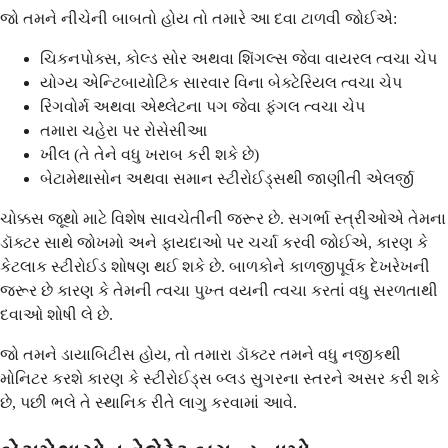
જો તમને નીચેની બાબતો હોય તો તમારે આ દવા ટાળવી જોઈએ:
ચિકનપોક્સ, કોલ્ડ સોર અથવા શિંગલ્સ જેવા વાયરલ ત્વચા ચેપ
યોગ્ય એન્ટિબાયોટિક સારવાર વિના બેક્ટેરિયલ ત્વચા ચેપ
રિંગવોર્મ અથવા એથ્લેટના પગ જેવા ફંગલ ત્વચા ચેપ
તમારા ચહેરા પર રોસેસીઆ
ખીલ (તે તેને વધુ ખરાબ કરી શકે છે)
બેટામેથાસોન અથવા સમાન સ્ટીરોઈડ્સથી જાણીતી એલર્જી
ચોક્કસ જૂથો માટે વિશેષ સાવચેતીની જરૂર છે. સગર્ભા સ્ત્રીઓએ તેમના
ડૉક્ટર સાથે જોખમો અને ફાયદાઓ પર ચર્ચા કરવી જોઈએ, કારણ કે
કેટલાક સ્ટીરોઈડ શોષણ થઈ શકે છે. બાળકોને કાળજીપૂર્વક દેખરેખની
જરૂર છે કારણ કે તેમની ત્વચા પુખ્ત વયની ત્વચા કરતાં વધુ સરળતાથી
દવાઓ શોષી લે છે.
જો તમને ડાયાબિટીસ હોય, તો તમારા ડૉક્ટર તમને વધુ નજીકથી
મોનિટર કરશે કારણ કે સ્ટીરોઈડ્સ બ્લડ સુગરના સ્તરને અસર કરી શકે
છે, પછી ભલે તે સ્થાનિક રીતે લાગુ કરવામાં આવે.