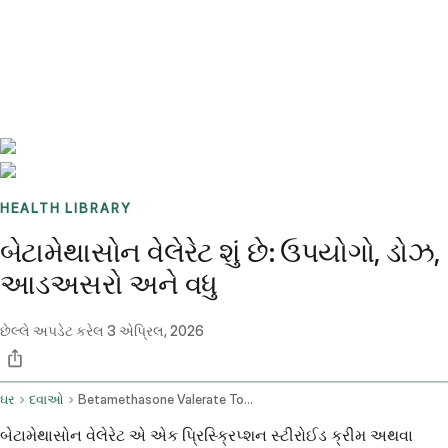
Benchmarks
Stories
FAQ
Sign up / Log in
HEALTH LIBRARY
બેટામેથાસોન વેલેરેટ શું છે: ઉપયોગો, ડોઝ,
આડઅસરો અને વધુ
છેલ્લે અપડેટ કરેલ
3 એપ્રિલ, 2026
ઘર
દવાઓ
Betamethasone Valerate Topical Application Route
બેટામેથાસોન વેલેરેટ એ એક પ્રિસ્ક્રિપ્શન સ્ટીરોઈડ ક્રીમ અથવા