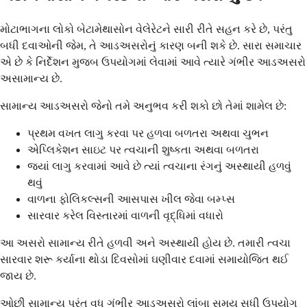
મોટાભાગના લોકો બેટામેથાસોન વેલેરેટને સારી રીતે સહન કરે છે, પરંતુ
બધી દવાઓની જેમ, તે આડઅસરોનું કારણ બની શકે છે. સારા સમાચાર
એ છે કે નિર્દેશન મુજબ ઉપયોગમાં લેવામાં આવે ત્યારે ગંભીર આડઅસરો
અસામાન્ય છે.
સામાન્ય આડઅસરો જેનો તમે અનુભવ કરી શકો છો તેમાં શામેલ છે:
પ્રથમ વખત લાગુ કરવા પર હળવા બળતરા અથવા ચુભન
એપ્લિકેશન સાઇટ પર ત્વચાની શુષ્કતા અથવા બળતરા
જ્યાં લાગુ કરવામાં આવે છે ત્યાં ત્વચાના રંગનું અસ્થાયી હળવું
થવું
વાળના ફોલિકલ્સની આસપાસ ખીલ જેવા બમ્પ્સ
સારવાર કરેલ વિસ્તારમાં વાળની વૃદ્ધિમાં વધારો
આ અસરો સામાન્ય રીતે હળવી અને અસ્થાયી હોય છે. તમારી ત્વચા
સારવાર શરૂ કર્યાના થોડા દિવસોમાં ઘણીવાર દવામાં સમાયોજિત થઈ
જાય છે.
ઓછી સામાન્ય પરંતુ વધુ ગંભીર આડઅસરો લાંબા સમય સુધી ઉપયોગ