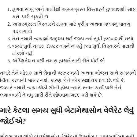
હળવા સાબુ અને પાણીથી અસરગ્રસ્ત વિસ્તારને હળવાશથી સાફ
કરો, પછી સૂકવી દો
અસરગ્રસ્ત વિસ્તારને ઢાંકવા માટે ક્રીમ અથવા મલમનું પાતળું
પડ લગાવો
તેને તમારી ત્વચામાં અદૃશ્ય થઈ જાય ત્યાં સુધી હળવાશથી ઘસો
જ્યાં સુધી તમારા ડૉક્ટર તમને ન કહે ત્યાં સુધી વિસ્તારને પાટાથી
ઢાંકશો નહીં
એપ્લિકેશન પછી તમારા હાથને સારી રીતે ધોઈ લો
તમારે તેને ખોરાક સાથે લેવાની જરૂર નથી અથવા ભોજન સાથે સમયની
ચિંતા કરવાની જરૂર નથી કારણ કે તે એક સ્થાનિક દવા છે. જો કે,
જ્યારે તમારી ત્વચા થોડી ભીની હોય ત્યારે, સ્નાન કર્યા પછી તેને
લગાવવાથી તે વધુ સારી રીતે શોષવામાં મદદ કરી શકે છે.
મારે કેટલા સમય સુધી બેટામેથાસોન વેલેરેટ લેવું
જોઈએ?
મોટાભાગના લોકો બેટામેથાસોન વેલેરેટનો ઉપયોગ 1-4 અઠવાડિયા સુધી