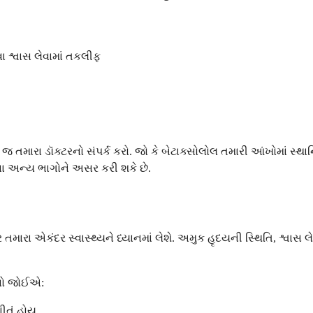
 શ્વાસ લેવામાં તકલીફ
ડૉક્ટરનો સંપર્ક કરો. જો કે બેટાક્સોલોલ તમારી આંખોમાં સ્થાનિક રી
રના અન્ય ભાગોને અસર કરી શકે છે.
ટર તમારા એકંદર સ્વાસ્થ્યને ધ્યાનમાં લેશે. અમુક હૃદયની સ્થિતિ, શ
રવો જોઈએ:
ીતું હોય