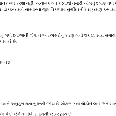
ચાનક બંધ કરશો નહીં. અચાનક બંધ કરવાથી તમારી આંખનું દબાણ વધી શકે
ટર તમને સારવારના જુદા વિકલ્પમાં સુરક્ષિત રીતે સંક્રમણ કરવામાં 
 પરંતુ બધી દવાઓની જેમ, તે આડઅસરોનું કારણ બની શકે છે. સારા સમા
મ કરે છે.
 બળતરા
ાને અનુકૂળ થતાં સુધરતી જાય છે. મોટાભાગના લોકોને લાગે છે કે 
ઈ શકે છે જેને તબીબી ધ્યાનની જરૂર હોય છે: