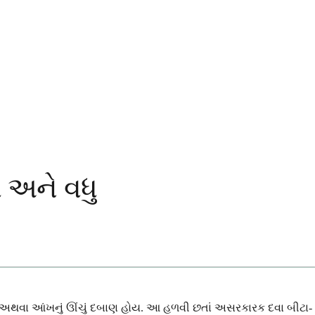
 અને વધુ
ોમા અથવા આંખનું ઊંચું દબાણ હોય. આ હળવી છતાં અસરકારક દવા બીટા-