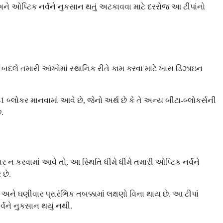
ખવા અને ઓપ્ટિક નર્વને નુકસાન થતું અટકાવવા માટે દરરોજ આ ટીપાંનો
 બદલે તમારી આંખોમાં સ્થાનિક રીતે કામ કરવા માટે ખાસ ડિઝાઇન
બ્લોકર માનવામાં આવે છે, જેનો અર્થ છે કે તે અન્ય બીટા-બ્લોકર્સની
.
 ન કરવામાં આવે તો, આ સ્થિતિ ધીમે ધીમે તમારી ઓપ્ટિક નર્વને
 છે.
અને ઘણીવાર પ્રારંભિક તબક્કામાં લક્ષણો વિના થાય છે. આ ટીપાં
્વને નુકસાન થયું નથી.