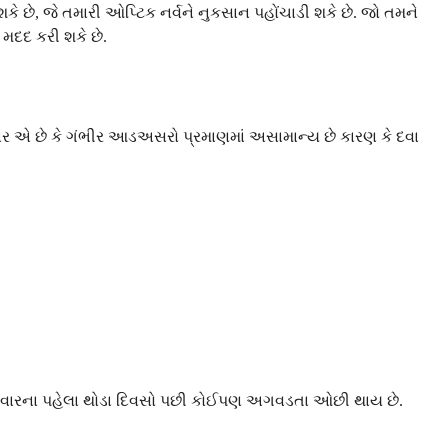
 છે, જે તમારી ઓપ્ટિક નર્વને નુકસાન પહોંચાડી શકે છે. જો તમને
મદદ કરી શકે છે.
ચાર એ છે કે ગંભીર આડઅસરો પ્રમાણમાં અસામાન્ય છે કારણ કે દવા
સારવારના પહેલા થોડા દિવસો પછી કોઈપણ અગવડતા ઓછી થાય છે.