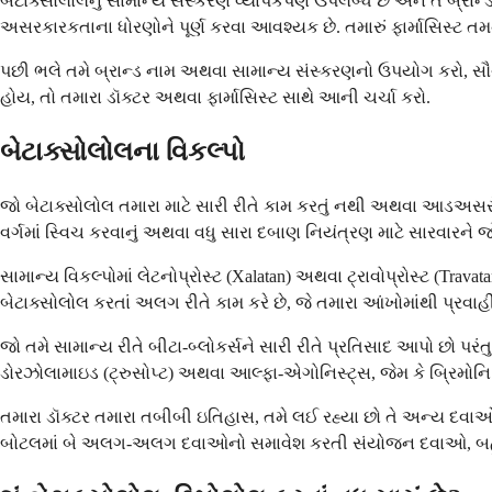
બેટાક્સોલોલનું સામાન્ય સંસ્કરણ વ્યાપકપણે ઉપલબ્ધ છે અને તે બ્રા
અસરકારકતાના ધોરણોને પૂર્ણ કરવા આવશ્યક છે. તમારું ફાર્માસિસ્ટ તમને
પછી ભલે તમે બ્રાન્ડ નામ અથવા સામાન્ય સંસ્કરણનો ઉપયોગ કરો, સૌથી
હોય, તો તમારા ડૉક્ટર અથવા ફાર્માસિસ્ટ સાથે આની ચર્ચા કરો.
બેટાક્સોલોલના વિકલ્પો
જો બેટાક્સોલોલ તમારા માટે સારી રીતે કામ કરતું નથી અથવા આડઅસરોન
વર્ગમાં સ્વિચ કરવાનું અથવા વધુ સારા દબાણ નિયંત્રણ માટે સારવારને જો
સામાન્ય વિકલ્પોમાં લેટનોપ્રોસ્ટ (Xalatan) અથવા ટ્રાવોપ્રોસ્ટ (Tra
બેટાક્સોલોલ કરતાં અલગ રીતે કામ કરે છે, જે તમારા આંખોમાંથી પ્રવાહીન
જો તમે સામાન્ય રીતે બીટા-બ્લોકર્સને સારી રીતે પ્રતિસાદ આપો છો પરં
ડોરઝોલામાઇડ (ટ્રુસોપ્ટ) અથવા આલ્ફા-એગોનિસ્ટ્સ, જેમ કે બ્રિમોનિડ
તમારા ડૉક્ટર તમારા તબીબી ઇતિહાસ, તમે લઈ રહ્યા છો તે અન્ય દવાઓ 
બોટલમાં બે અલગ-અલગ દવાઓનો સમાવેશ કરતી સંયોજન દવાઓ, બહુવ