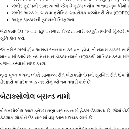
ગંભીર હૃદયની સમસ્યાઓ જેમ કે હૃદય બ્લોક અથવા ખૂબ ધીમો 
ગંભીર અસ્થમા અથવા ક્રોનિક અવરોધક પલ્મોનરી રોગ (COPD
અમુક પ્રકારની હૃદયની નિષ્ફળતા
બેટાક્સોલોલ લખતા પહેલા તમારા ડૉક્ટર તમારી સંપૂર્ણ તબીબી હિસ્
સુનિશ્ચિત કરો.
જો તમે સગર્ભા હોવ અથવા સ્તનપાન કરાવતા હોવ, તો તમારા ડૉક્ટર સાથ
માનવામાં આવે છે, ત્યારે તમારા ડૉક્ટર તમને નજીકથી મોનિટર કરવા માં
વજન કરવામાં મદદ કરશે.
વૃદ્ધ પુખ્ત વયના લોકો સામાન્ય રીતે બેટાક્સોલોલનો સુરક્ષિત રીતે ઉપ
ફેરફારો ક્યારેક આડઅસરોનું જોખમ વધારી શકે છે.
બેટાક્સોલોલ બ્રાન્ડ નામો
બેટાક્સોલોલ આઇ ડ્રોપ્સ ઘણા બ્રાન્ડ નામો હેઠળ ઉપલબ્ધ છે, જેમાં બેટ
કેટલાક લોકોને ઉપયોગમાં વધુ આરામદાયક લાગે છે.