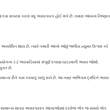
ા વાપરવા કરતાં વધુ અસરકારક હોઈ શકે છે. તમારા આંખના નિષ્ણાત
્સ અવરોધિત થાય છે, ત્યારે તમારી આંખો ઓછું જલીય હ્યુમર ઉત્પન્ન કરે
 ઉપયોગના 1-2 અઠવાડિયામાં સંપૂર્ણ દબાણ-ઘટાડવાની અસર જોશો.
ુક્ત છે.
સામાન્ય રીતે કામ કરવાનું ચાલુ રાખે છે. આ નમ્ર અભિગમ દ્રષ્ટિને અસર
ે વાર. સામાન્ય માત્રા અસરગ્રસ્ત આંખ(ઓ)માં દરરોજ એક જ સમયે એક