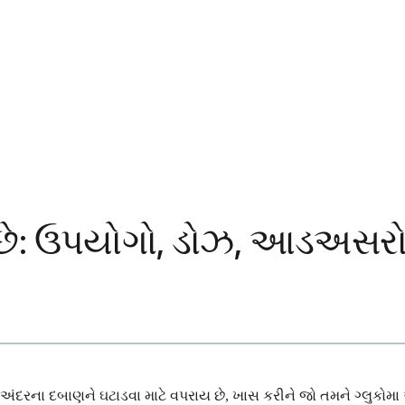
ં છે: ઉપયોગો, ડોઝ, આડઅસરો
ની અંદરના દબાણને ઘટાડવા માટે વપરાય છે, ખાસ કરીને જો તમને ગ્લુક