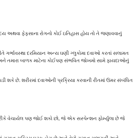
હૃદય અથવા ફેફસાના રોગનો કોઈ ઇતિહાસ હોય તો તે જણાવવાનું
રીતે ગર્ભાવસ્થા દરમિયાન અન્ય ઘણી ગ્લુકોમા દવાઓ કરતાં સલામત
ક્ટર તમને તમારા બાળક માટેના કોઈપણ સંભવિત જોખમો સામે ફાયદાઓનું
 પડી શકે છે. શરીરમાં દવાઓની પ્રક્રિયા કરવાની રીતમાં ઉંમર સંબંધિત
રીકે વેચાયેલ પણ જોઈ શકો છો, જે એક સસ્પેન્શન ફોર્મ્યુલા છે જે