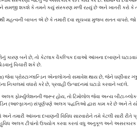
ન્ડ-નામ સંસ્કરણો જેટલું જ અસરકારક રીતે કાર્ય કરે છે. સામાન્ય દ
 સમજી શકશે કે તમને કયું સંસ્કરણ મળી રહ્યું છે અને ખાતરી કરો કે તમ
 મહત્વની બાબત એ છે કે તમારી દવા સૂચવ્યા મુજબ સતત વાપરો. જો તમન
ું કારણ બને છે, તો કેટલાક વૈકલ્પિક દવાઓ આંખના દબાણને ઘટાડવામાં
ડવાનું વિચારી શકે છે.
vatan) જેવા પ્રોસ્ટાગ્લાન્ડિન એનાલોગનો સમાવેશ થાય છે, જેને ઘણીવાર
ા નિકાલમાં વધારો કરે છે, પ્રવાહી ઉત્પાદનમાં ઘટાડો કરવાને બદલે.
તુ અલગ ફોર્મ્યુલેશનની જરૂર હોય, તો ટિમોલોલ જેવા અન્ય બીટા-બ્લોકર્
િન (આલ્ફાગન) સંપૂર્ણપણે અલગ પદ્ધતિઓ દ્વારા કામ કરે છે અને તે યોગ
અને તમારી આંખના દબાણની વિવિધ સારવારોને તમે કેટલી સારી રીતે પ્ર
િધ અલગ ટીપાંનો ઉપયોગ કરવા કરતાં વધુ અનુકૂળ અને અસરકારક હ