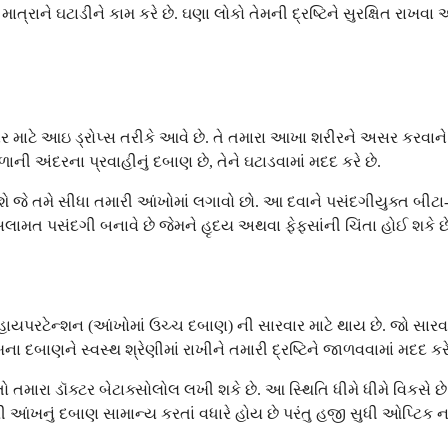
ી માત્રાને ઘટાડીને કામ કરે છે. ઘણા લોકો તેમની દ્રષ્ટિને સુરક્ષિત રા
ર માટે આઇ ડ્રોપ્સ તરીકે આવે છે. તે તમારા આખા શરીરને અસર કરવાને
ની અંદરના પ્રવાહીનું દબાણ છે, તેને ઘટાડવામાં મદદ કરે છે.
ે જે તમે સીધા તમારી આંખોમાં લગાવો છો. આ દવાને પસંદગીયુક્ત બીટા-1 
સલામત પસંદગી બનાવે છે જેમને હૃદય અથવા ફેફસાંની ચિંતા હોઈ શકે છે
ાયપરટેન્શન (આંખોમાં ઉચ્ચ દબાણ) ની સારવાર માટે થાય છે. જો સારવાર
ના દબાણને સ્વસ્થ શ્રેણીમાં રાખીને તમારી દ્રષ્ટિને જાળવવામાં મદદ કરે
તમારા ડૉક્ટર બેટાક્સોલોલ લખી શકે છે. આ સ્થિતિ ધીમે ધીમે વિકસે છે 
ંખનું દબાણ સામાન્ય કરતાં વધારે હોય છે પરંતુ હજી સુધી ઓપ્ટિક નર