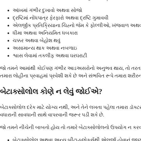
આંખમાં ગંભીર દુખાવો અથવા સોજો
દ્રષ્ટિમાં નોંધપાત્ર ફેરફારો અથવા દ્રષ્ટિ ગુમાવવી
એલર્જીક પ્રતિક્રિયાના ચિહ્નો જેમ કે ફોલ્લીઓ, ખંજવાળ અથવા
ધીમા અથવા અનિયમિત ધબકારા
ચક્કર અથવા બેહોશ થવું
અસામાન્ય થાક અથવા નબળાઇ
શ્વાસ લેવામાં તકલીફ અથવા ઘરઘરાટી
જો તમને આમાંથી કોઈપણ ગંભીર આડઅસરોનો અનુભવ થાય, તો તરત જ તમારા 
તમારા લોહીના પ્રવાહમાં પ્રવેશી શકે છે અને સંભવિત રૂપે તમારા શરી
બેટાક્સોલોલ કોણે ન લેવું જોઈએ?
બેટાક્સોલોલ દરેક માટે યોગ્ય નથી, અને તેને લખતા પહેલા તમારા ડૉક્
વધારાની સાવધાની સાથે વાપરવાની જરૂર પડી શકે છે.
જો તમને નીચેની બાબતો હોય તો તમારે બેટાક્સોલોલનો ઉપયોગ ન ક
બેટાક્સોલોલ અથવા અન્ય બીટા-બ્લોકર્સથી એલર્જી હોવાનું જાણ