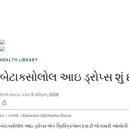
Benchmarks
Stories
FAQ
Sign up / Log in
HEALTH LIBRARY
બેટાક્સોલોલ આઇ ડ્રોપ્સ શુ
છેલ્લે અપડેટ કરેલ
3 એપ્રિલ, 2026
ઘર
દવાઓ
Betaxolol Ophthalmic Route
બેટાક્સોલોલ આઇ ડ્રોપ્સ એક પ્રિસ્ક્રિપ્શન દવા છે જે તમારી આંખો