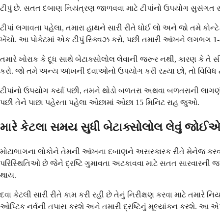
ટીપું છે. સતત દબાણ નિયંત્રણ જાળવવા માટે ટીપાંનો ઉપયોગ સુસંગત સમય
ટીપાં લગાવતા પહેલા, તમારા હાથને સારી રીતે ધોઈ લો અને જો તમે કોન્
ખેંચો. આ પોકેટમાં એક ટીપું સ્ક્વિઝ કરો, પછી તમારી આંખને લગભગ 1-2
તમારે ખોરાક કે દૂધ સાથે બેટાક્સોલોલ લેવાની જરૂર નથી, કારણ કે તે
કરો. જો તમે અન્ય આંખની દવાઓનો ઉપયોગ કરી રહ્યા છો, તો વિવિધ 
ટીપાંનો ઉપયોગ કર્યા પછી, તમને થોડો બળતરા અથવા બળતરાની લાગણી થઈ
પછી તેને પાછા પહેરતા પહેલા ઓછામાં ઓછા 15 મિનિટ રાહ જુઓ.
મારે કેટલા સમય સુધી બેટાક્સોલોલ લેવું જોઈ
મોટાભાગના લોકોને તેમની આંખના દબાણને અસરકારક રીતે મેનેજ કરવા મ
પરિસ્થિતિઓ છે જેને દ્રષ્ટિ ગુમાવતા અટકાવવા માટે સતત સારવારની જ
થાય.
દવા કેટલી સારી રીતે કામ કરી રહી છે તેનું નિરીક્ષણ કરવા માટે ત
ઓપ્ટિક નર્વની તપાસ કરશે અને તમારી દ્રષ્ટિનું મૂલ્યાંકન કરશે. આ એપ