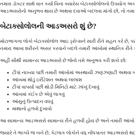
તમારા ડૉક્ટર સાથે વાત કર્યા વિના ક્યારેય બેટાક્સોલોલનો ઉપયોગ અ
આડઅસરોનો અનુભવ થાય છે અથવા દવાઓ બદલવા માંગો છો, તો તમારા ડૉક્
બેટાક્સોલોલની આડઅસરો શું છે?
મોટાભાગના લોકો બેટાક્સોલોલ આઇ ડ્રોપ્સને સારી રીતે સહન કરે છે,
તમારા આખા શરીરને અસર કરવાને બદલે તમારી આંખોમાં સ્થાનિક રીતે કા
અહીં સૌથી સામાન્ય આડઅસરો છે જેનો તમે અનુભવ કરી શકો છો:
ટીપાં નાખ્યા પછી તમારી આંખોમાં અસ્થાયી ઝણઝણાટી અથવા
આંખમાં થોડું ઇરીટેશન અથવા લાલાશ
ટીપાં વાપર્યા પછી થોડી મિનિટો માટે ઝાંખું દેખાવું
આંખમાં કંઈક છે એવું લાગવું
આંસુનું ઉત્પાદન વધવું
માથાનો હળવો દુખાવો
આ સામાન્ય આડઅસરો સામાન્ય રીતે હળવી હોય છે અને તમારી આંખો દવ
જ્યારે તે ભાગ્યે જ બને છે, કેટલાક લોકોને વધુ નોંધપાત્ર આડઅસરો થ