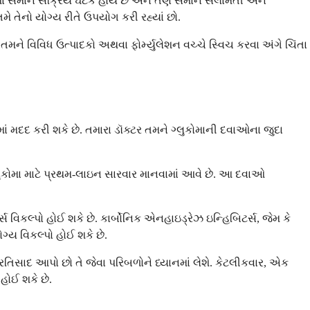
વાઓમાં સમાન સક્રિય ઘટક હોય છે અને તેણે સમાન સલામતી અને
ે તેનો યોગ્ય રીતે ઉપયોગ કરી રહ્યાં છો.
ે વિવિધ ઉત્પાદકો અથવા ફોર્મ્યુલેશન વચ્ચે સ્વિચ કરવા અંગે ચિંતા
 મદદ કરી શકે છે. તમારા ડૉક્ટર તમને ગ્લુકોમાની દવાઓના જુદા
 ગ્લુકોમા માટે પ્રથમ-લાઇન સારવાર માનવામાં આવે છે. આ દવાઓ
સ વિકલ્પો હોઈ શકે છે. કાર્બોનિક એનહાઇડ્રેઝ ઇન્હિબિટર્સ, જેમ કે
્ય વિકલ્પો હોઈ શકે છે.
તિસાદ આપો છો તે જેવા પરિબળોને ધ્યાનમાં લેશે. કેટલીકવાર, એક
ોઈ શકે છે.