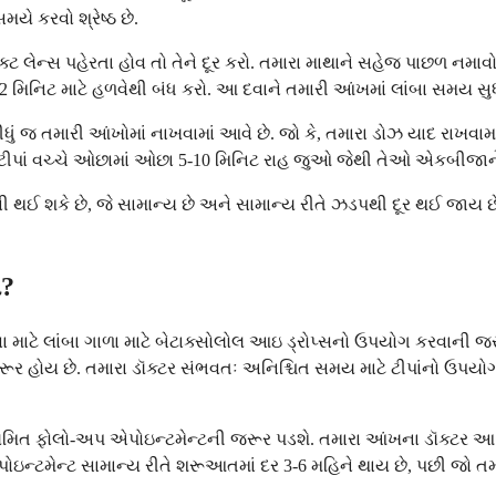
ે કરવો શ્રેષ્ઠ છે.
ટેક્ટ લેન્સ પહેરતા હોવ તો તેને દૂર કરો. તમારા માથાને સહેજ પાછળ ન
 મિનિટ માટે હળવેથી બંધ કરો. આ દવાને તમારી આંખમાં લાંબા સમય સુધી 
 સીધું જ તમારી આંખોમાં નાખવામાં આવે છે. જો કે, તમારા ડોઝ યાદ રા
ટીપાં વચ્ચે ઓછામાં ઓછા 5-10 મિનિટ રાહ જુઓ જેથી તેઓ એકબીજાને
 શકે છે, જે સામાન્ય છે અને સામાન્ય રીતે ઝડપથી દૂર થઈ જાય છે. જો
એ?
ાટે લાંબા ગાળા માટે બેટાક્સોલોલ આઇ ડ્રોપ્સનો ઉપયોગ કરવાની જરૂ
રૂર હોય છે. તમારા ડૉક્ટર સંભવતઃ અનિશ્ચિત સમય માટે ટીપાંનો ઉપયોગ
મારે નિયમિત ફોલો-અપ એપોઇન્ટમેન્ટની જરૂર પડશે. તમારા આંખના ડૉક્
ોઇન્ટમેન્ટ સામાન્ય રીતે શરૂઆતમાં દર 3-6 મહિને થાય છે, પછી જો તમાર