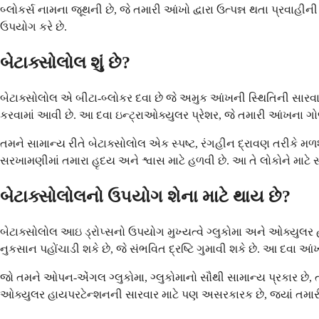
બ્લોકર્સ નામના જૂથની છે, જે તમારી આંખો દ્વારા ઉત્પન્ન થતા પ્રવાહીન
ઉપયોગ કરે છે.
બેટાક્સોલોલ શું છે?
બેટાક્સોલોલ એ બીટા-બ્લોકર દવા છે જે અમુક આંખની સ્થિતિની સારવા
કરવામાં આવી છે. આ દવા ઇન્ટ્રાઓક્યુલર પ્રેશર, જે તમારી આંખના ગોળા
તમને સામાન્ય રીતે બેટાક્સોલોલ એક સ્પષ્ટ, રંગહીન દ્રાવણ તરીકે મળશ
સરખામણીમાં તમારા હૃદય અને શ્વાસ માટે હળવી છે. આ તે લોકોને માટે 
બેટાક્સોલોલનો ઉપયોગ શેના માટે થાય છે?
બેટાક્સોલોલ આઇ ડ્રોપ્સનો ઉપયોગ મુખ્યત્વે ગ્લુકોમા અને ઓક્યુલર હ
નુકસાન પહોંચાડી શકે છે, જે સંભવિત દ્રષ્ટિ ગુમાવી શકે છે. આ દવા આંખ
જો તમને ઓપન-એંગલ ગ્લુકોમા, ગ્લુકોમાનો સૌથી સામાન્ય પ્રકાર છે, તો 
ઓક્યુલર હાયપરટેન્શનની સારવાર માટે પણ અસરકારક છે, જ્યાં તમારી આ