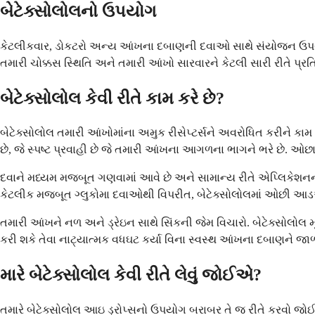
બેટેક્સોલોલનો ઉપયોગ
કેટલીકવાર, ડોકટરો અન્ય આંખના દબાણની દવાઓ સાથે સંયોજન ઉપચા
તમારી ચોક્કસ સ્થિતિ અને તમારી આંખો સારવારને કેટલી સારી રીતે પ્રતિ
બેટેક્સોલોલ કેવી રીતે કામ કરે છે?
બેટેક્સોલોલ તમારી આંખોમાંના અમુક રીસેપ્ટર્સને અવરોધિત કરીને કામ કર
છે, જે સ્પષ્ટ પ્રવાહી છે જે તમારી આંખના આગળના ભાગને ભરે છે. ઓછ
દવાને મધ્યમ મજબૂત ગણવામાં આવે છે અને સામાન્ય રીતે એપ્લિકેશનના
કેટલીક મજબૂત ગ્લુકોમા દવાઓથી વિપરીત, બેટેક્સોલોલમાં ઓછી આડઅસરો
તમારી આંખને નળ અને ડ્રેઇન સાથે સિંકની જેમ વિચારો. બેટેક્સોલોલ મૂળ
કરી શકે તેવા નાટ્યાત્મક વધઘટ કર્યા વિના સ્વસ્થ આંખના દબાણને જાળ
મારે બેટેક્સોલોલ કેવી રીતે લેવું જોઈએ?
તમારે બેટેક્સોલોલ આઇ ડ્રોપ્સનો ઉપયોગ બરાબર તે જ રીતે કરવો જોઈ