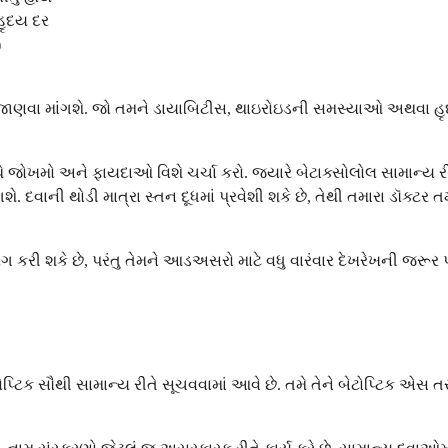
હૃદય દર
)
ટ્રી જાણવા માંગશે. જો તમને ડાયાબિટીસ, થાઇરોઇડની સમસ્યાઓ અથવા 
ે જોખમો અને ફાયદાઓ વિશે ચર્ચા કરો. જ્યારે બેટાક્સોલોલ સામાન્ય 
ગશે. દવાની થોડી માત્રા સ્તન દૂધમાં પ્રવેશી શકે છે, તેથી તમારા ડૉ
યોગ કરી શકે છે, પરંતુ તેમને આડઅસરો માટે વધુ વારંવાર દેખરેખની જરૂર
ોપ્ટિક સૌથી સામાન્ય રીતે સૂચવવામાં આવે છે. તમે તેને બેટોપ્ટિક એસ ત