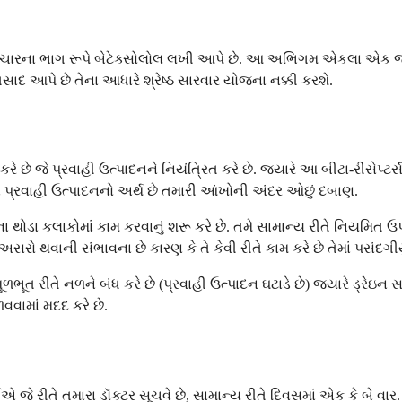
રના ભાગ રૂપે બેટેક્સોલોલ લખી આપે છે. આ અભિગમ એકલા એક જ દવ
સાદ આપે છે તેના આધારે શ્રેષ્ઠ સારવાર યોજના નક્કી કરશે.
ે છે જે પ્રવાહી ઉત્પાદનને નિયંત્રિત કરે છે. જ્યારે આ બીટા-રીસેપ્ટર
ા પ્રવાહી ઉત્પાદનનો અર્થ છે તમારી આંખોની અંદર ઓછું દબાણ.
 થોડા કલાકોમાં કામ કરવાનું શરૂ કરે છે. તમે સામાન્ય રીતે નિયમિત
 થવાની સંભાવના છે કારણ કે તે કેવી રીતે કામ કરે છે તેમાં પસંદગીય
ભૂત રીતે નળને બંધ કરે છે (પ્રવાહી ઉત્પાદન ઘટાડે છે) જ્યારે ડ્રેઇન 
વવામાં મદદ કરે છે.
એ જે રીતે તમારા ડૉક્ટર સૂચવે છે, સામાન્ય રીતે દિવસમાં એક કે બ