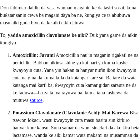
Don fahimtar dalilin da yasa wannan maganin ke da tasiri sosai, kuna
buƙatar sanin cewa ba magani ɗaya ba ne, ƙungiya ce ta abubuwa
masu aiki guda biyu da ke aiki cikin jituwa.
To,
yadda amoxicillin clavulanate ke aiki?
Duk yana game da aikin
ƙungiya.
Amoxicillin: Jarumi
Amoxicillin nau'in maganin rigakafi ne na
penicillin. Babban aikinsa shine ya kai hari ya kuma kashe
ƙwayoyin cuta. Yana yin hakan ta hanyar nufin ikon ƙwayoyin
cuta na gina da kuma kula da katangar kare su. Ba tare da wata
katanga mai ƙarfi ba, ƙwayoyin cuta kamar gidan sarauta ne da
ke faduwa—ba za ta iya rayuwa ba, kuma tana fashewa da
mutuwa
source
.
Potassium Clavulanate (Clavulanic Acid): Mai Karewa
Bisa
tsawon lokaci, wasu ƙwayoyin cuta masu basira sun kirkiro
hanyar kare kansu. Suna samar da wani sinadari da ake kira beta
lactamase, wanda ke aiki kamar wata makami na musamman da