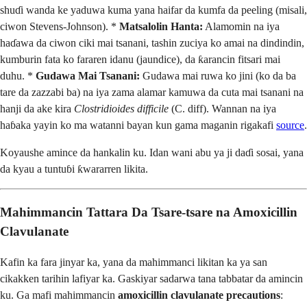
shuɗi wanda ke yaduwa kuma yana haifar da kumfa da peeling (misali,
ciwon Stevens-Johnson). *
Matsalolin Hanta:
Alamomin na iya
haɗawa da ciwon ciki mai tsanani, tashin zuciya ko amai na dindindin,
kumburin fata ko fararen idanu (jaundice), da ƙarancin fitsari mai
duhu. *
Gudawa Mai Tsanani:
Gudawa mai ruwa ko jini (ko da ba
tare da zazzabi ba) na iya zama alamar kamuwa da cuta mai tsanani na
hanji da ake kira
Clostridioides difficile
(C. diff). Wannan na iya
haɓaka yayin ko ma watanni bayan kun gama maganin rigakafi
source
.
Koyaushe amince da hankalin ku. Idan wani abu ya ji daɗi sosai, yana
da kyau a tuntuɓi ƙwararren likita.
Mahimmancin Tattara Da Tsare-tsare na Amoxicillin
Clavulanate
Kafin ka fara jinyar ka, yana da mahimmanci likitan ka ya san
cikakken tarihin lafiyar ka. Gaskiyar sadarwa tana tabbatar da amincin
ku. Ga mafi mahimmancin
amoxicillin clavulanate precautions
: