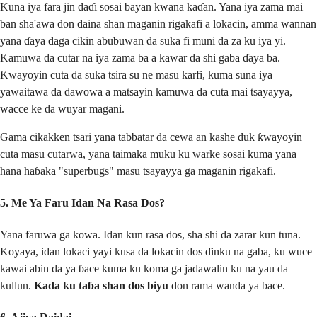
Kuna iya fara jin daɗi sosai bayan kwana kaɗan. Yana iya zama mai
ban sha'awa don daina shan maganin rigakafi a lokacin, amma wannan
yana ɗaya daga cikin abubuwan da suka fi muni da za ku iya yi.
Kamuwa da cutar na iya zama ba a kawar da shi gaba ɗaya ba.
Ƙwayoyin cuta da suka tsira su ne masu ƙarfi, kuma suna iya
yawaitawa da dawowa a matsayin kamuwa da cuta mai tsayayya,
wacce ke da wuyar magani.
Gama cikakken tsari yana tabbatar da cewa an kashe duk ƙwayoyin
cuta masu cutarwa, yana taimaka muku ku warke sosai kuma yana
hana haɓaka "superbugs" masu tsayayya ga maganin rigakafi.
5. Me Ya Faru Idan Na Rasa Dos?
Yana faruwa ga kowa. Idan kun rasa dos, sha shi da zarar kun tuna.
Koyaya, idan lokaci yayi kusa da lokacin dos ɗinku na gaba, ku wuce
kawai abin da ya ɓace kuma ku koma ga jadawalin ku na yau da
kullun.
Kada ku taɓa shan dos biyu
don rama wanda ya ɓace.