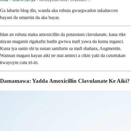
Ga labarin blog ɗin, wanda aka rubuta gwargwadon taƙaitaccen
bayani da umarnin da aka bayar.
Idan an rubuta maka amoxicillin da potassium clavulanate, kana riƙe
ɗayan maganin rigakafin haɗin gwiwa mafi yawa da kuma inganci.
Kuna iya sanin shi ta sunan samfurin sa mafi shahara, Augmentin.
Wannan magani kayan aiki ne mai aminci a cikin yaƙi da cututtukan
ƙwayoyin cuta iri-iri.
Damamawa: Yadda Amoxicillin Clavulanate Ke Aiki?