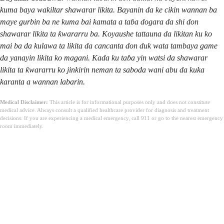
kuma baya wakiltar shawarar likita. Bayanin da ke cikin wannan ba
maye gurbin ba ne kuma bai kamata a taɓa dogara da shi don
shawarar likita ta ƙwararru ba. Koyaushe tattauna da likitan ku ko
mai ba da kulawa ta likita da cancanta don duk wata tambaya game
da yanayin likita ko magani. Kada ku taɓa yin watsi da shawarar
likita ta ƙwararru ko jinkirin neman ta saboda wani abu da kuka
karanta a wannan labarin.
Medical Disclaimer:
This article is for informational purposes only and does not constitute
medical advice. Always consult a qualified healthcare provider for diagnosis and treatment
decisions. If you are experiencing a medical emergency, call 911 or go to the nearest emergency
room immediately.