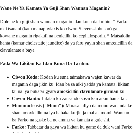
Wane Ne Ya Kamata Ya Guji Shan Wannan Maganin?
Dole ne ku guji shan wannan maganin idan kuna da tarihin: * Farko
mai tsanani (kamar anaphylaxis ko ciwon Stevens-Johnson) ga
kowane maganin rigakafi na penicillin ko cephalosporin. * Matsalolin
hanta (kamar cholestatic jaundice) da ya faru yayin shan amoxicillin da
clavulanate a baya.
Faɗa Wa Likitan Ka Idan Kuna Da Tarihin:
Ciwon Koda:
Kodan ku suna taimakawa wajen kawar da
maganin daga jikin ku. Idan ba sa aiki yadda ya kamata, likitan
ku na iya buƙatar gyara
amoxicillin clavulanate girman
ku.
Ciwon Hanta:
Likitan ku zai sa ido sosai kan aikin hanta ku.
Mononucleosis ("Mono"):
Marasa lafiya da mono waɗanda ke
shan amoxicillin na iya haɓaka kurjin ja mai alamomi. Wannan
ba Farko na gaske ba ne amma ya kamata a guje shi.
Farko:
Tabbatar da gaya wa likitan ku game da duk wani Farko