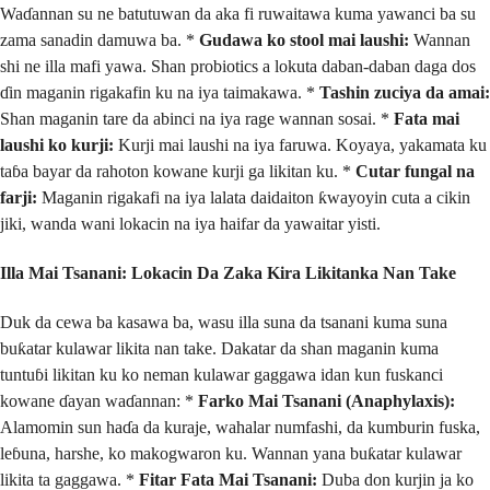
Waɗannan su ne batutuwan da aka fi ruwaitawa kuma yawanci ba su
zama sanadin damuwa ba. *
Gudawa ko stool mai laushi:
Wannan
shi ne illa mafi yawa. Shan probiotics a lokuta daban-daban daga dos
ɗin maganin rigakafin ku na iya taimakawa. *
Tashin zuciya da amai:
Shan maganin tare da abinci na iya rage wannan sosai. *
Fata mai
laushi ko kurji:
Kurji mai laushi na iya faruwa. Koyaya, yakamata ku
taɓa bayar da rahoton kowane kurji ga likitan ku. *
Cutar fungal na
farji:
Maganin rigakafi na iya lalata daidaiton ƙwayoyin cuta a cikin
jiki, wanda wani lokacin na iya haifar da yawaitar yisti.
Illa Mai Tsanani: Lokacin Da Zaka Kira Likitanka Nan Take
Duk da cewa ba kasawa ba, wasu illa suna da tsanani kuma suna
buƙatar kulawar likita nan take. Dakatar da shan maganin kuma
tuntuɓi likitan ku ko neman kulawar gaggawa idan kun fuskanci
kowane ɗayan waɗannan: *
Farko Mai Tsanani (Anaphylaxis):
Alamomin sun haɗa da kuraje, wahalar numfashi, da kumburin fuska,
leɓuna, harshe, ko makogwaron ku. Wannan yana buƙatar kulawar
likita ta gaggawa. *
Fitar Fata Mai Tsanani:
Duba don kurjin ja ko