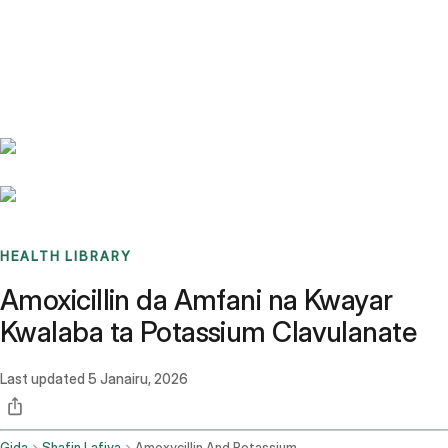
Benchmarks
Stories
FAQ
Sign up / Log in
HEALTH LIBRARY
Amoxicillin da Amfani na Kwayar
Kwalaba ta Potassium Clavulanate
Last updated
5 Janairu, 2026
Gida
Shafin Lafiya
Amoxycillin And Potassium Clavulanate Tablet Uses