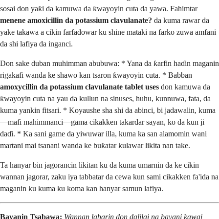
sosai don yaƙi da kamuwa da ƙwayoyin cuta da yawa. Fahimtar
menene amoxicillin da potassium clavulanate?
da kuma rawar da
yake takawa a cikin farfadowar ku shine mataki na farko zuwa amfani
da shi lafiya da inganci.
Don sake duban muhimman abubuwa: * Yana da ƙarfin haɗin maganin
rigakafi wanda ke shawo kan tsaron ƙwayoyin cuta. * Babban
amoxycillin da potassium clavulanate tablet uses
don kamuwa da
ƙwayoyin cuta na yau da kullun na sinuses, huhu, kunnuwa, fata, da
kuma yankin fitsari. * Koyaushe sha shi da abinci, bi jadawalin, kuma
—mafi mahimmanci—gama cikakken takardar sayan, ko da kun ji
daɗi. * Ka sani game da yiwuwar illa, kuma ka san alamomin wani
martani mai tsanani wanda ke buƙatar kulawar likita nan take.
Ta hanyar bin jagorancin likitan ku da kuma umarnin da ke cikin
wannan jagorar, zaku iya tabbatar da cewa kun sami cikakken fa'ida na
maganin ku kuma ku koma kan hanyar samun lafiya.
Bayanin Tsabawa:
Wannan labarin don dalilai na bayani kawai