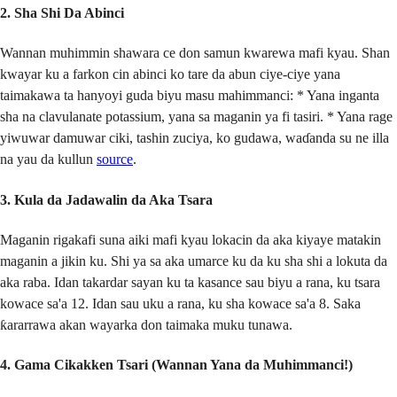
2. Sha Shi Da Abinci
Wannan muhimmin shawara ce don samun kwarewa mafi kyau. Shan
kwayar ku a farkon cin abinci ko tare da abun ciye-ciye yana
taimakawa ta hanyoyi guda biyu masu mahimmanci: * Yana inganta
sha na clavulanate potassium, yana sa maganin ya fi tasiri. * Yana rage
yiwuwar damuwar ciki, tashin zuciya, ko gudawa, waɗanda su ne illa
na yau da kullun
source
.
3. Kula da Jadawalin da Aka Tsara
Maganin rigakafi suna aiki mafi kyau lokacin da aka kiyaye matakin
maganin a jikin ku. Shi ya sa aka umarce ku da ku sha shi a lokuta da
aka raba. Idan takardar sayan ku ta kasance sau biyu a rana, ku tsara
kowace sa'a 12. Idan sau uku a rana, ku sha kowace sa'a 8. Saka
ƙararrawa akan wayarka don taimaka muku tunawa.
4. Gama Cikakken Tsari (Wannan Yana da Muhimmanci!)