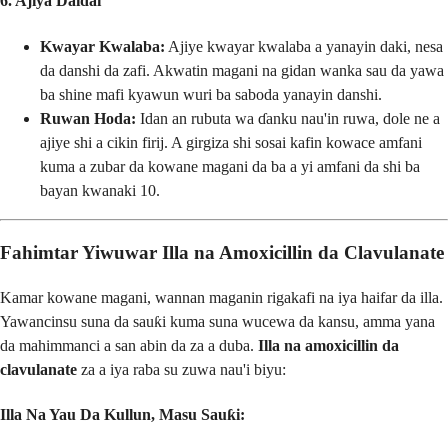
6. Ajiya Daidai
Kwayar Kwalaba:
Ajiye kwayar kwalaba a yanayin daki, nesa
da danshi da zafi. Akwatin magani na gidan wanka sau da yawa
ba shine mafi kyawun wuri ba saboda yanayin danshi.
Ruwan Hoda:
Idan an rubuta wa ɗanku nau'in ruwa, dole ne a
ajiye shi a cikin firij. A girgiza shi sosai kafin kowace amfani
kuma a zubar da kowane magani da ba a yi amfani da shi ba
bayan kwanaki 10.
Fahimtar Yiwuwar Illa na Amoxicillin da Clavulanate
Kamar kowane magani, wannan maganin rigakafi na iya haifar da illa.
Yawancinsu suna da sauƙi kuma suna wucewa da kansu, amma yana
da mahimmanci a san abin da za a duba.
Illa na amoxicillin da
clavulanate
za a iya raba su zuwa nau'i biyu:
Illa Na Yau Da Kullun, Masu Sauƙi: