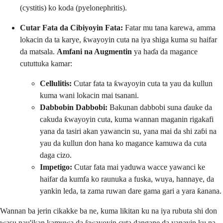
(cystitis) ko koda (pyelonephritis).
Cutar Fata da Cibiyoyin Fata:
Fatar mu tana karewa, amma
lokacin da ta karye, ƙwayoyin cuta na iya shiga kuma su haifar
da matsala.
Amfani na Augmentin
ya haɗa da magance
cututtuka kamar:
Cellulitis:
Cutar fata ta ƙwayoyin cuta ta yau da kullun
kuma wani lokacin mai tsanani.
Dabbobin Dabbobi:
Bakunan dabbobi suna ɗauke da
cakuda ƙwayoyin cuta, kuma wannan maganin rigakafi
yana da tasiri akan yawancin su, yana mai da shi zaɓi na
yau da kullun don hana ko magance kamuwa da cuta
daga cizo.
Impetigo:
Cutar fata mai yaduwa wacce yawanci ke
haifar da kumfa ko raunuka a fuska, wuya, hannaye, da
yankin leda, ta zama ruwan dare gama gari a yara ƙanana.
Wannan ba jerin cikakke ba ne, kuma likitan ku na iya rubuta shi don
wasu nau'ikan kamuwa da ƙwayoyin cuta dangane da yanayin ku na