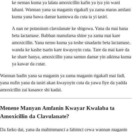
ke neman kuma ya lalata amoxicillin kafin ya iya yin wani
lahani. Wannan yana sa maganin rigakafi ya zama maras amfani
kuma yana bawa damar kamuwa da cuta ta yi tasiri.
A nan ne potassium clavulanate ke shigowa. Yana da mai hana
beta lactamase. Babban manufarsa shine ya zama mai kare
amoxicillin. Yana nemo kuma ya toshe sinadarin beta lactamase,
wanda ke kashe tsarin kare ƙwayoyin cuta. Tare da mai kare da
ke share hanya, amoxicillin yana samun damar yin aikinsa kuma
ya kawar da cutar.
Wannan haɗin yana sa maganin ya zama maganin rigakafi mai faɗi,
yana nufin yana da tasiri akan ƙwayoyin cuta da yawa fiye da yadda
amoxicillin zai kasance shi kaɗai.
Menene Manyan Amfanin Kwayar Kwalaba ta
Amoxicillin da Clavulanate?
Da farko dai, yana da mahimmanci a fahimci cewa wannan maganin