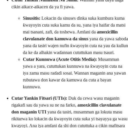
cikin aikace-aikacen da ya fi yawa.
Sinusitis:
Lokacin da sinuses ɗinka suka kumbura kuma
ƙwayoyin cuta suka kamu da su, yana iya haifar da matsi
mai tsanani, zafi, da toshewa. Amfani da
amoxicillin
clavulanate don kamuwa da sinus
yana da yawa saboda
yana da tasiri wajen nufin ƙwayoyin cuta na yau da kullun
da ke da alhakin waɗannan cututtukan masu tsauri.
Cutar Kunnuwa (Acute Otitis Media):
Musamman
yawa a yara, cututtukan kunnuwa na ƙwayoyin cuta na
iya zama masu raɗaɗi sosai. Wannan maganin ana yawan
rubutawa don kawar da kamuwa da cuta a bayan
kunnuwa.
Cutar Yankin Fitsari (UTIs):
Duk da cewa wasu maganin
rigakafi sau da yawa su ne na farko,
amoxicillin clavulanate
don maganin UTI
yana da tasiri, musamman ga lokuta masu
rikitarwa ko lokacin da ƙwayoyin cuta suka yi tsayayya ga wasu
kwayoyi. Ana iya amfani da shi don cututtuka a cikin mafitsara