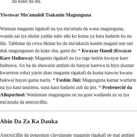
da kuke da shi.
Yiwuwar Mu'amaloli Tsakanin Magunguna
Wannan maganin rigakafi na iya mu'amala da wasu magunguna,
wanda zai iya shafar yadda suke aiki ko kuma ya ƙara haɗarin ku na
illa. Tabbatar da cewa likitan ku da ma'aikacin kantin magani sun san
duk magungunan da kuke sha, gami da: *
Kwayar Hamil (Kwayar
Kare Haihuwa):
Maganin rigakafi na iya rage tasirin kwayar kare
haihuwa. An ba da shawarar amfani da hanyar karewa ta biyu (kamar
kwaroron roba) yayin shan maganin rigakafi da kuma tsawon kwana
bakwai bayan gama tsarin. *
Fushin Jini:
Magunguna kamar warfarin
na iya ƙara tasirinsu, suna ƙara haɗarin zub da jini. *
Probenecid da
Allopurinol:
Waɗannan magunguna ne na gout waɗanda za su iya
mu'amala da amoxicillin.
Abin Da Za Ka Dauka
Amoxicillin da potassium clavulanate maganin rigakafi ne mai amfani