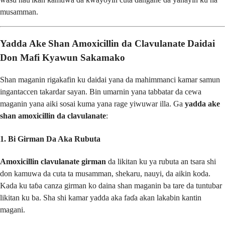
musamman.
Yadda Ake Shan Amoxicillin da Clavulanate Daidai
Don Mafi Kyawun Sakamako
Shan maganin rigakafin ku daidai yana da mahimmanci kamar samun
ingantaccen takardar sayan. Bin umarnin yana tabbatar da cewa
maganin yana aiki sosai kuma yana rage yiwuwar illa. Ga
yadda ake
shan amoxicillin da clavulanate
:
1. Bi Girman Da Aka Rubuta
Amoxicillin clavulanate girman
da likitan ku ya rubuta an tsara shi
don kamuwa da cuta ta musamman, shekaru, nauyi, da aikin koda.
Kada ku taɓa canza girman ko daina shan maganin ba tare da tuntubar
likitan ku ba. Sha shi kamar yadda aka faɗa akan lakabin kantin
magani.