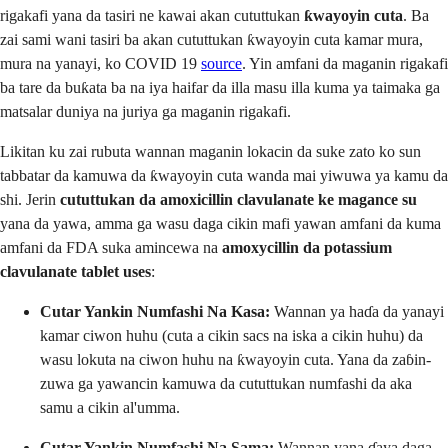
rigakafi yana da tasiri ne kawai akan cututtukan
ƙwayoyin cuta
. Ba
zai sami wani tasiri ba akan cututtukan ƙwayoyin cuta kamar mura,
mura na yanayi, ko COVID 19
source
. Yin amfani da maganin rigakafi
ba tare da buƙata ba na iya haifar da illa masu illa kuma ya taimaka ga
matsalar duniya na juriya ga maganin rigakafi.
Likitan ku zai rubuta wannan maganin lokacin da suke zato ko sun
tabbatar da kamuwa da ƙwayoyin cuta wanda mai yiwuwa ya kamu da
shi. Jerin
cututtukan da amoxicillin clavulanate ke magance su
yana da yawa, amma ga wasu daga cikin mafi yawan amfani da kuma
amfani da FDA suka amincewa na
amoxycillin da potassium
clavulanate tablet uses
:
Cutar Yankin Numfashi Na Kasa:
Wannan ya haɗa da yanayi
kamar ciwon huhu (cuta a cikin sacs na iska a cikin huhu) da
wasu lokuta na ciwon huhu na ƙwayoyin cuta. Yana da zaɓin-
zuwa ga yawancin kamuwa da cututtukan numfashi da aka
samu a cikin al'umma.
Cutar Yankin Numfashi Na Sama:
Wannan yana ɗaya daga