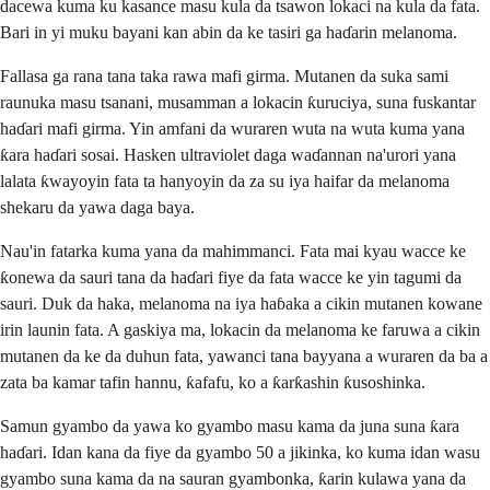
dacewa kuma ku kasance masu kula da tsawon lokaci na kula da fata.
Bari in yi muku bayani kan abin da ke tasiri ga haɗarin melanoma.
Fallasa ga rana tana taka rawa mafi girma. Mutanen da suka sami
raunuka masu tsanani, musamman a lokacin ƙuruciya, suna fuskantar
haɗari mafi girma. Yin amfani da wuraren wuta na wuta kuma yana
ƙara haɗari sosai. Hasken ultraviolet daga waɗannan na'urori yana
lalata ƙwayoyin fata ta hanyoyin da za su iya haifar da melanoma
shekaru da yawa daga baya.
Nau'in fatarka kuma yana da mahimmanci. Fata mai kyau wacce ke
ƙonewa da sauri tana da haɗari fiye da fata wacce ke yin tagumi da
sauri. Duk da haka, melanoma na iya haɓaka a cikin mutanen kowane
irin launin fata. A gaskiya ma, lokacin da melanoma ke faruwa a cikin
mutanen da ke da duhun fata, yawanci tana bayyana a wuraren da ba a
zata ba kamar tafin hannu, ƙafafu, ko a ƙarƙashin ƙusoshinka.
Samun gyambo da yawa ko gyambo masu kama da juna suna ƙara
haɗari. Idan kana da fiye da gyambo 50 a jikinka, ko kuma idan wasu
gyambo suna kama da na sauran gyambonka, ƙarin kulawa yana da