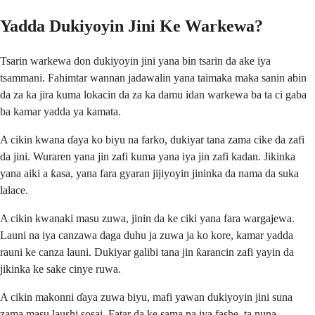
Yadda Dukiyoyin Jini Ke Warkewa?
Tsarin warkewa don dukiyoyin jini yana bin tsarin da ake iya
tsammani. Fahimtar wannan jadawalin yana taimaka maka sanin abin
da za ka jira kuma lokacin da za ka damu idan warkewa ba ta ci gaba
ba kamar yadda ya kamata.
A cikin kwana ɗaya ko biyu na farko, dukiyar tana zama cike da zafi
da jini. Wuraren yana jin zafi kuma yana iya jin zafi kadan. Jikinka
yana aiki a ƙasa, yana fara gyaran jijiyoyin jininka da nama da suka
lalace.
A cikin kwanaki masu zuwa, jinin da ke ciki yana fara wargajewa.
Launi na iya canzawa daga duhu ja zuwa ja ko kore, kamar yadda
rauni ke canza launi. Dukiyar galibi tana jin ƙarancin zafi yayin da
jikinka ke sake cinye ruwa.
A cikin makonni ɗaya zuwa biyu, mafi yawan dukiyoyin jini suna
zama masu laushi sosai. Fatar da ke sama na iya fashe, ta nuna