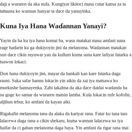
daji a wuraren da aka nufa. Kungiyar likitoci masu cutar kansa za ta
tattauna ko wannan hanyar ta dace da yanayinka.
Kuna Iya Hana Waɗannan Yanayi?
Yayin da ba ku iya hana komai ba, wasu matakai masu amfani suna
rage haɗarin ku ga dukiyoyin jini da melanoma. Waɗannan matakan
sun dace cikin rayuwar yau da kullum kuma suna kare lafiyar fatarku a
tsawon lokaci.
Don hana dukiyoyin jini, mayar da hankali kan kare fatarka daga
rauni. Saka safar hannu lokacin yin aikin da zai iya matsawa ko
murƙushe hannayenka. Zabi takalma da aka dace daidai waɗanda ba
su goge ko samar da wuraren matsin lamba. Kula lokacin rufe kofofin,
aljihun tebur, ko amfani da kayan aiki.
Rigakafin melanoma tana da alaƙa da kariyar rana. Fatar ku tana tara
lalacewa daga rana a cikin shekaru, kuma wannan lalacewa na iya
haifar da ci gaban melanoma daga baya. Yin amfani da rigar rana mai