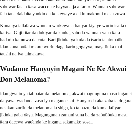
sabuwar fata a ƙasa wacce ke bayyana ja a farko. Wannan sabuwar
fata tana daidaita yankin da ke kewaye a cikin makonni masu zuwa.
Kuna iya tallafawa wannan warkewa ta hanyar kiyaye wurin tsafta da
kariya. Guji fitar da dukiyar da kanka, saboda wannan yana ƙara
haɗarin kamuwa da cuta. Bari jikinka ya kula da tsarin ta atomatik.
Idan kana buƙatar kare wurin daga ƙarin gogayya, mayafinka mai
taushi na iya taimakawa.
Waɗanne Hanyoyin Magani Ne Ke Akwai
Don Melanoma?
Idan gwajin ya tabbatar da melanoma, akwai magunguna masu inganci
da yawa waɗanda zasu iya magance shi. Hanyar da aka zaɓa ta dogara
ne akan zurfin da melanoma ta shiga, ko ta bazu, da kuma lafiyar
jikinka gaba ɗaya. Magungunan zamani suna ba da zaɓuɓɓuka masu
ƙara dacewa waɗanda ke inganta sakamako sosai.