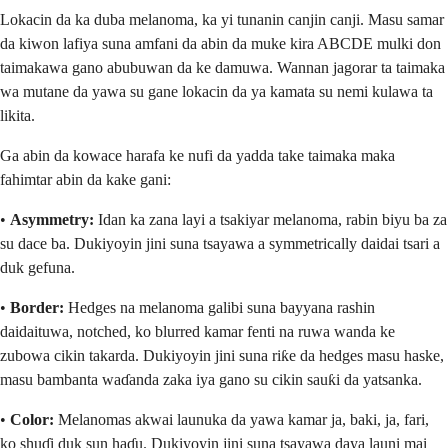
Lokacin da ka duba melanoma, ka yi tunanin canjin canji. Masu samar
da kiwon lafiya suna amfani da abin da muke kira ABCDE mulki don
taimakawa gano abubuwan da ke damuwa. Wannan jagorar ta taimaka
wa mutane da yawa su gane lokacin da ya kamata su nemi kulawa ta
likita.
Ga abin da kowace harafa ke nufi da yadda take taimaka maka
fahimtar abin da kake gani:
•
Asymmetry:
Idan ka zana layi a tsakiyar melanoma, rabin biyu ba za
su dace ba. Dukiyoyin jini suna tsayawa a symmetrically daidai tsari a
duk gefuna.
•
Border:
Hedges na melanoma galibi suna bayyana rashin
daidaituwa, notched, ko blurred kamar fenti na ruwa wanda ke
zubowa cikin takarda. Dukiyoyin jini suna riƙe da hedges masu haske,
masu bambanta waɗanda zaka iya gano su cikin sauƙi da yatsanka.
•
Color:
Melanomas akwai launuka da yawa kamar ja, baki, ja, fari,
ko shuɗi duk sun haɗu. Dukiyoyin jini suna tsayawa daya launi mai