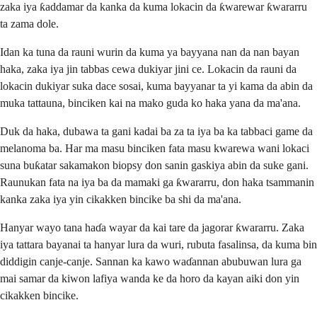
zaka iya ƙaddamar da kanka da kuma lokacin da ƙwarewar ƙwararru
ta zama dole.
Idan ka tuna da rauni wurin da kuma ya bayyana nan da nan bayan
haka, zaka iya jin tabbas cewa dukiyar jini ce. Lokacin da rauni da
lokacin dukiyar suka dace sosai, kuma bayyanar ta yi kama da abin da
muka tattauna, binciken kai na mako guda ko haka yana da ma'ana.
Duk da haka, dubawa ta gani kadai ba za ta iya ba ka tabbaci game da
melanoma ba. Har ma masu binciken fata masu kwarewa wani lokaci
suna buƙatar sakamakon biopsy don sanin gaskiya abin da suke gani.
Raunukan fata na iya ba da mamaki ga ƙwararru, don haka tsammanin
kanka zaka iya yin cikakken bincike ba shi da ma'ana.
Hanyar wayo tana haɗa wayar da kai tare da jagorar ƙwararru. Zaka
iya tattara bayanai ta hanyar lura da wuri, rubuta fasalinsa, da kuma bin
diddigin canje-canje. Sannan ka kawo waɗannan abubuwan lura ga
mai samar da kiwon lafiya wanda ke da horo da kayan aiki don yin
cikakken bincike.