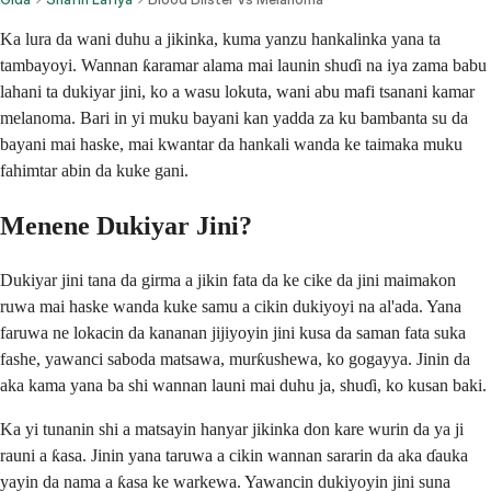
Ka lura da wani duhu a jikinka, kuma yanzu hankalinka yana ta
tambayoyi. Wannan ƙaramar alama mai launin shuɗi na iya zama babu
lahani ta dukiyar jini, ko a wasu lokuta, wani abu mafi tsanani kamar
melanoma. Bari in yi muku bayani kan yadda za ku bambanta su da
bayani mai haske, mai kwantar da hankali wanda ke taimaka muku
fahimtar abin da kuke gani.
Menene Dukiyar Jini?
Dukiyar jini tana da girma a jikin fata da ke cike da jini maimakon
ruwa mai haske wanda kuke samu a cikin dukiyoyi na al'ada. Yana
faruwa ne lokacin da kananan jijiyoyin jini kusa da saman fata suka
fashe, yawanci saboda matsawa, murƙushewa, ko gogayya. Jinin da
aka kama yana ba shi wannan launi mai duhu ja, shuɗi, ko kusan baki.
Ka yi tunanin shi a matsayin hanyar jikinka don kare wurin da ya ji
rauni a ƙasa. Jinin yana taruwa a cikin wannan sararin da aka ɗauka
yayin da nama a ƙasa ke warkewa. Yawancin dukiyoyin jini suna