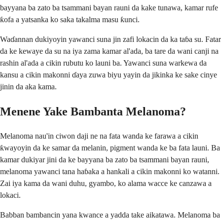
bayyana ba zato ba tsammani bayan rauni da kake tunawa, kamar rufe
ƙofa a yatsanka ko saka takalma masu ƙunci.
Waɗannan dukiyoyin yawanci suna jin zafi lokacin da ka taɓa su. Fatar
da ke kewaye da su na iya zama kamar al'ada, ba tare da wani canji na
rashin al'ada a cikin rubutu ko launi ba. Yawanci suna warkewa da
kansu a cikin makonni ɗaya zuwa biyu yayin da jikinka ke sake cinye
jinin da aka kama.
Menene Yake Bambanta Melanoma?
Melanoma nau'in ciwon daji ne na fata wanda ke farawa a cikin
ƙwayoyin da ke samar da melanin, pigment wanda ke ba fata launi. Ba
kamar dukiyar jini da ke bayyana ba zato ba tsammani bayan rauni,
melanoma yawanci tana haɓaka a hankali a cikin makonni ko watanni.
Zai iya kama da wani duhu, gyambo, ko alama wacce ke canzawa a
lokaci.
Babban bambancin yana kwance a yadda take aikatawa. Melanoma ba