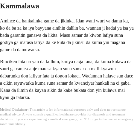
Kammalawa
Amince da hankalinka game da jikinka. Idan wani wuri ya damu ka,
ko da ba za ka iya bayyana ainihin dalilin ba, wannan ji kadai ya isa ya
bada garantin ganawa da likita. Masu samar da kiwon lafiya suna
godiya ga marasa lafiya da ke kula da jikinsu da kuma yin magana
game da damuwarsu.
Binciken fata na yau da kullum, kariya daga rana, da kuma kulawa da
sauri ga canje-canje marasa kyau suna samar da mafi kyawun
dabarunka don lafiyar fata ta dogon lokaci. Waɗannan halaye sun dace
a cikin rayuwarka kuma suna samar da kwanciyar hankali na ci gaba.
Kana da ilimin da kayan aikin da kake bukata don yin kulawa mai
kyau ga fatarka.
Medical Disclaimer:
This article is for informational purposes only and does not constitute
medical advice. Always consult a qualified healthcare provider for diagnosis and treatment
decisions. If you are experiencing a medical emergency, call 911 or go to the nearest emergency
room immediately.