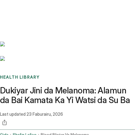
Benchmarks
Stories
FAQ
Sign up / Log in
HEALTH LIBRARY
Dukiyar Jini da Melanoma: Alamun
da Bai Kamata Ka Yi Watsi da Su Ba
Last updated
23 Faburairu, 2026
Gida
Shafin Lafiya
Blood Blister Vs Melanoma