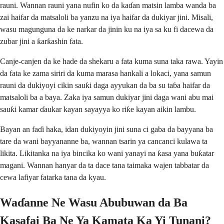
rauni. Wannan rauni yana nufin ko da kaɗan matsin lamba wanda ba
zai haifar da matsaloli ba yanzu na iya haifar da dukiyar jini. Misali,
wasu magunguna da ke narkar da jinin ku na iya sa ku fi dacewa da
zubar jini a ƙarƙashin fata.
Canje-canjen da ke hade da shekaru a fata kuma suna taka rawa. Yayin
da fata ke zama siriri da kuma marasa hankali a lokaci, yana samun
rauni da dukiyoyi cikin sauƙi daga ayyukan da ba su taɓa haifar da
matsaloli ba a baya. Zaka iya samun dukiyar jini daga wani abu mai
sauƙi kamar ɗaukar kayan sayayya ko riƙe kayan aikin lambu.
Bayan an faɗi haka, idan dukiyoyin jini suna ci gaba da bayyana ba
tare da wani bayyananne ba, wannan tsarin ya cancanci kulawa ta
likita. Likitanka na iya bincika ko wani yanayi na ƙasa yana buƙatar
magani. Wannan hanyar da ta dace tana taimaka wajen tabbatar da
cewa lafiyar fatarka tana da kyau.
Waɗanne Ne Wasu Abubuwan da Ba
Kasafai Ba Ne Ya Kamata Ka Yi Tunani?