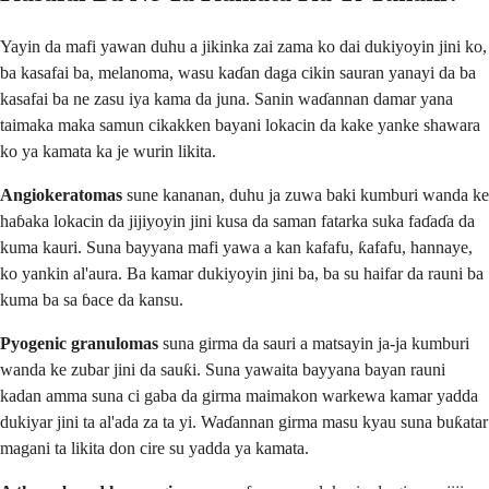
Yayin da mafi yawan duhu a jikinka zai zama ko dai dukiyoyin jini ko,
ba kasafai ba, melanoma, wasu kaɗan daga cikin sauran yanayi da ba
kasafai ba ne zasu iya kama da juna. Sanin waɗannan damar yana
taimaka maka samun cikakken bayani lokacin da kake yanke shawara
ko ya kamata ka je wurin likita.
Angiokeratomas
sune kananan, duhu ja zuwa baki kumburi wanda ke
haɓaka lokacin da jijiyoyin jini kusa da saman fatarka suka faɗaɗa da
kuma kauri. Suna bayyana mafi yawa a kan kafafu, ƙafafu, hannaye,
ko yankin al'aura. Ba kamar dukiyoyin jini ba, ba su haifar da rauni ba
kuma ba sa ɓace da kansu.
Pyogenic granulomas
suna girma da sauri a matsayin ja-ja kumburi
wanda ke zubar jini da sauƙi. Suna yawaita bayyana bayan rauni
kadan amma suna ci gaba da girma maimakon warkewa kamar yadda
dukiyar jini ta al'ada za ta yi. Waɗannan girma masu kyau suna buƙatar
magani ta likita don cire su yadda ya kamata.