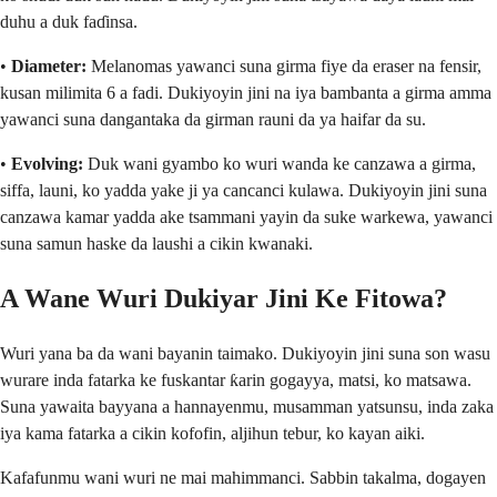
duhu a duk faɗinsa.
•
Diameter:
Melanomas yawanci suna girma fiye da eraser na fensir,
kusan milimita 6 a fadi. Dukiyoyin jini na iya bambanta a girma amma
yawanci suna dangantaka da girman rauni da ya haifar da su.
•
Evolving:
Duk wani gyambo ko wuri wanda ke canzawa a girma,
siffa, launi, ko yadda yake ji ya cancanci kulawa. Dukiyoyin jini suna
canzawa kamar yadda ake tsammani yayin da suke warkewa, yawanci
suna samun haske da laushi a cikin kwanaki.
A Wane Wuri Dukiyar Jini Ke Fitowa?
Wuri yana ba da wani bayanin taimako. Dukiyoyin jini suna son wasu
wurare inda fatarka ke fuskantar ƙarin gogayya, matsi, ko matsawa.
Suna yawaita bayyana a hannayenmu, musamman yatsunsu, inda zaka
iya kama fatarka a cikin kofofin, aljihun tebur, ko kayan aiki.
Kafafunmu wani wuri ne mai mahimmanci. Sabbin takalma, dogayen