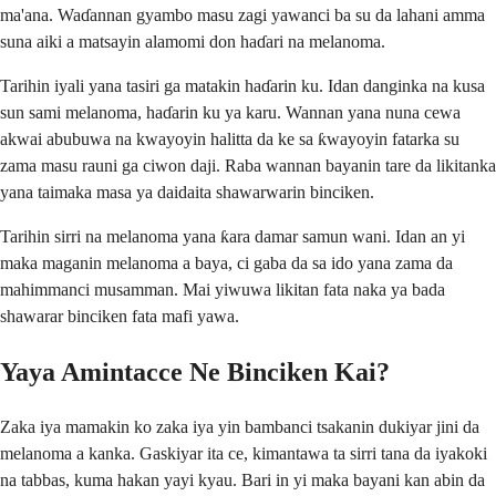
ma'ana. Waɗannan gyambo masu zagi yawanci ba su da lahani amma
suna aiki a matsayin alamomi don haɗari na melanoma.
Tarihin iyali yana tasiri ga matakin haɗarin ku. Idan danginka na kusa
sun sami melanoma, haɗarin ku ya karu. Wannan yana nuna cewa
akwai abubuwa na kwayoyin halitta da ke sa ƙwayoyin fatarka su
zama masu rauni ga ciwon daji. Raba wannan bayanin tare da likitanka
yana taimaka masa ya daidaita shawarwarin binciken.
Tarihin sirri na melanoma yana ƙara damar samun wani. Idan an yi
maka maganin melanoma a baya, ci gaba da sa ido yana zama da
mahimmanci musamman. Mai yiwuwa likitan fata naka ya bada
shawarar binciken fata mafi yawa.
Yaya Amintacce Ne Binciken Kai?
Zaka iya mamakin ko zaka iya yin bambanci tsakanin dukiyar jini da
melanoma a kanka. Gaskiyar ita ce, kimantawa ta sirri tana da iyakoki
na tabbas, kuma hakan yayi kyau. Bari in yi maka bayani kan abin da