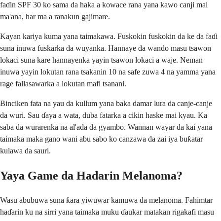
faɗin SPF 30 ko sama da haka a kowace rana yana kawo canji mai
ma'ana, har ma a ranakun gajimare.
Kayan kariya kuma yana taimakawa. Fuskokin fuskokin da ke da faɗi
suna inuwa fuskarka da wuyanka. Hannaye da wando masu tsawon
lokaci suna kare hannayenka yayin tsawon lokaci a waje. Neman
inuwa yayin lokutan rana tsakanin 10 na safe zuwa 4 na yamma yana
rage fallasawarka a lokutan mafi tsanani.
Binciken fata na yau da kullum yana baka damar lura da canje-canje
da wuri. Sau ɗaya a wata, duba fatarka a cikin haske mai kyau. Ka
saba da wurarenka na al'ada da gyambo. Wannan wayar da kai yana
taimaka maka gano wani abu sabo ko canzawa da zai iya buƙatar
kulawa da sauri.
Yaya Game da Hadarin Melanoma?
Wasu abubuwa suna ƙara yiwuwar kamuwa da melanoma. Fahimtar
haɗarin ku na sirri yana taimaka muku ɗaukar matakan rigakafi masu