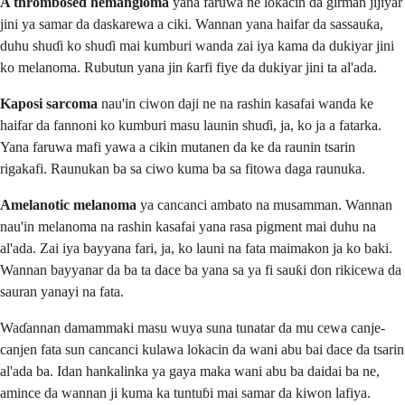
A thrombosed hemangioma
yana faruwa ne lokacin da girman jijiyar
jini ya samar da daskarewa a ciki. Wannan yana haifar da sassauƙa,
duhu shuɗi ko shuɗi mai kumburi wanda zai iya kama da dukiyar jini
ko melanoma. Rubutun yana jin ƙarfi fiye da dukiyar jini ta al'ada.
Kaposi sarcoma
nau'in ciwon daji ne na rashin kasafai wanda ke
haifar da fannoni ko kumburi masu launin shuɗi, ja, ko ja a fatarka.
Yana faruwa mafi yawa a cikin mutanen da ke da raunin tsarin
rigakafi. Raunukan ba sa ciwo kuma ba sa fitowa daga raunuka.
Amelanotic melanoma
ya cancanci ambato na musamman. Wannan
nau'in melanoma na rashin kasafai yana rasa pigment mai duhu na
al'ada. Zai iya bayyana fari, ja, ko launi na fata maimakon ja ko baki.
Wannan bayyanar da ba ta dace ba yana sa ya fi sauƙi don rikicewa da
sauran yanayi na fata.
Waɗannan damammaki masu wuya suna tunatar da mu cewa canje-
canjen fata sun cancanci kulawa lokacin da wani abu bai dace da tsarin
al'ada ba. Idan hankalinka ya gaya maka wani abu ba daidai ba ne,
amince da wannan ji kuma ka tuntuɓi mai samar da kiwon lafiya.