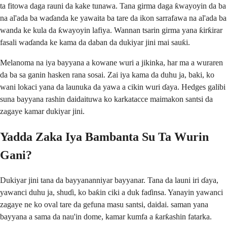
ta fitowa daga rauni da kake tunawa. Tana girma daga ƙwayoyin da ba
na al'ada ba waɗanda ke yawaita ba tare da ikon sarrafawa na al'ada ba
wanda ke kula da ƙwayoyin lafiya. Wannan tsarin girma yana ƙirƙirar
fasali waɗanda ke kama da daban da dukiyar jini mai sauƙi.
Melanoma na iya bayyana a kowane wuri a jikinka, har ma a wuraren
da ba sa ganin hasken rana sosai. Zai iya kama da duhu ja, baki, ko
wani lokaci yana da launuka da yawa a cikin wuri ɗaya. Hedges galibi
suna bayyana rashin daidaituwa ko karkatacce maimakon santsi da
zagaye kamar dukiyar jini.
Yadda Zaka Iya Bambanta Su Ta Wurin
Gani?
Dukiyar jini tana da bayyananniyar bayyanar. Tana da launi iri ɗaya,
yawanci duhu ja, shuɗi, ko baƙin ciki a duk faɗinsa. Yanayin yawanci
zagaye ne ko oval tare da gefuna masu santsi, daidai. saman yana
bayyana a sama da nau'in dome, kamar kumfa a ƙarƙashin fatarka.