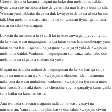
Cirewar tiyata ta kasance magani na farko don melanoma. Likitan
tiyata yana cire melanoma tare da gefen fata mai lafiya a kusa da shi.
Wannan yana tabbatar da cewa duk ƙwayoyin da ba na al'ada ba sun
tafi. Don melanoma masu siriri, na farko, wannan tiyatar galibi tana
samar da cikakken magani.
Lokacin da melanoma ta yi zurfi ko ta bazu zuwa ga jijiyoyin lymph
da ke kusa, wasu magunguna na iya taimakawa. Immunotherapy yana
taimaka wa tsarin rigakafinka ya gane kuma ya yi yaki da ƙwayoyin
melanoma daidai. Waɗannan magungunan sun canza sakamako don
melanoma na ci gaba a shekaru da yawa.
Magani na daidaita amfani da magungunan da ke kai hari ga canje-
canje na musamman a cikin ƙwayoyin melanoma. Idan melanoma
naka tana da wasu mutations, waɗannan kwayoyi na iya zama masu
tasiri sosai. Suna aiki daban da chemotherapy na gargajiya kuma galibi
suna haifar da ƙananan tasiri.
Ana iya bada shawarar maganin radiation a wasu yanayi na
musamman. Yana amfani da jikin haske don lalata ƙwayoyin ciwon