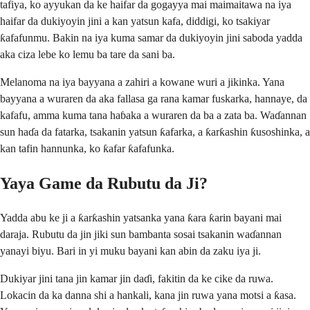
tafiya, ko ayyukan da ke haifar da gogayya mai maimaitawa na iya
haifar da dukiyoyin jini a kan yatsun kafa, diddigi, ko tsakiyar
ƙafafunmu. Bakin na iya kuma samar da dukiyoyin jini saboda yadda
aka ciza lebe ko lemu ba tare da sani ba.
Melanoma na iya bayyana a zahiri a kowane wuri a jikinka. Yana
bayyana a wuraren da aka fallasa ga rana kamar fuskarka, hannaye, da
kafafu, amma kuma tana haɓaka a wuraren da ba a zata ba. Waɗannan
sun haɗa da fatarka, tsakanin yatsun ƙafarka, a ƙarƙashin ƙusoshinka, a
kan tafin hannunka, ko ƙafar ƙafafunka.
Yaya Game da Rubutu da Ji?
Yadda abu ke ji a ƙarƙashin yatsanka yana ƙara ƙarin bayani mai
daraja. Rubutu da jin jiki sun bambanta sosai tsakanin waɗannan
yanayi biyu. Bari in yi muku bayani kan abin da zaku iya ji.
Dukiyar jini tana jin kamar jin daɗi, fakitin da ke cike da ruwa.
Lokacin da ka danna shi a hankali, kana jin ruwa yana motsi a ƙasa.