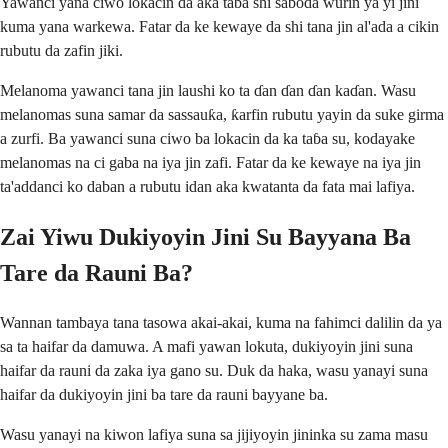
Yawanci yana ciwo lokacin da aka taɓa shi saboda wurin ya yi jini
kuma yana warkewa. Fatar da ke kewaye da shi tana jin al'ada a cikin
rubutu da zafin jiki.
Melanoma yawanci tana jin laushi ko ta ɗan ɗan ɗan kaɗan. Wasu
melanomas suna samar da sassauƙa, ƙarfin rubutu yayin da suke girma
a zurfi. Ba yawanci suna ciwo ba lokacin da ka taɓa su, kodayake
melanomas na ci gaba na iya jin zafi. Fatar da ke kewaye na iya jin
ta'addanci ko daban a rubutu idan aka kwatanta da fata mai lafiya.
Zai Yiwu Dukiyoyin Jini Su Bayyana Ba
Tare da Rauni Ba?
Wannan tambaya tana tasowa akai-akai, kuma na fahimci dalilin da ya
sa ta haifar da damuwa. A mafi yawan lokuta, dukiyoyin jini suna
haifar da rauni da zaka iya gano su. Duk da haka, wasu yanayi suna
haifar da dukiyoyin jini ba tare da rauni bayyane ba.
Wasu yanayi na kiwon lafiya suna sa jijiyoyin jininka su zama masu