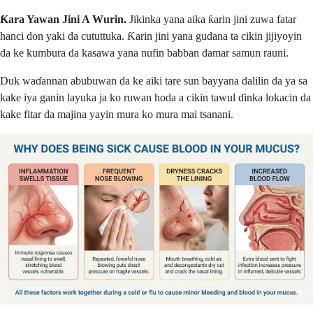
Ƙara Yawan Jini A Wurin.
Jikinka yana aika ƙarin jini zuwa fatar
hanci don yaki da cututtuka. Ƙarin jini yana gudana ta cikin jijiyoyin
da ke kumbura da kasawa yana nufin babban damar samun rauni.
Duk waɗannan abubuwan da ke aiki tare sun bayyana dalilin da ya sa
kake iya ganin layuka ja ko ruwan hoda a cikin tawul ɗinka lokacin da
kake fitar da majina yayin mura ko mura mai tsanani.