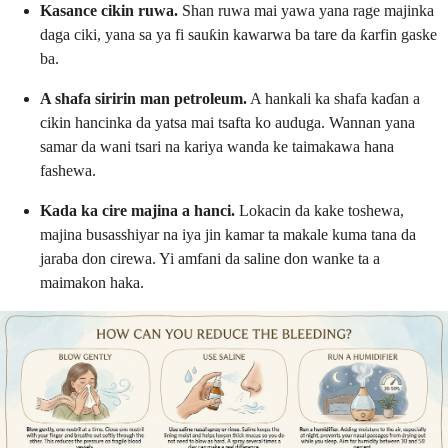
Kasance cikin ruwa.
Shan ruwa mai yawa yana rage majinka
daga ciki, yana sa ya fi sauƙin kawarwa ba tare da ƙarfin gaske
ba.
A shafa siririn man petroleum.
A hankali ka shafa kaɗan a
cikin hancinka da yatsa mai tsafta ko auduga. Wannan yana
samar da wani tsari na kariya wanda ke taimakawa hana
fashewa.
Kada ka cire majina a hanci.
Lokacin da kake toshewa,
majina busasshiyar na iya jin kamar ta makale kuma tana da
jaraba don cirewa. Yi amfani da saline don wanke ta a
maimakon haka.