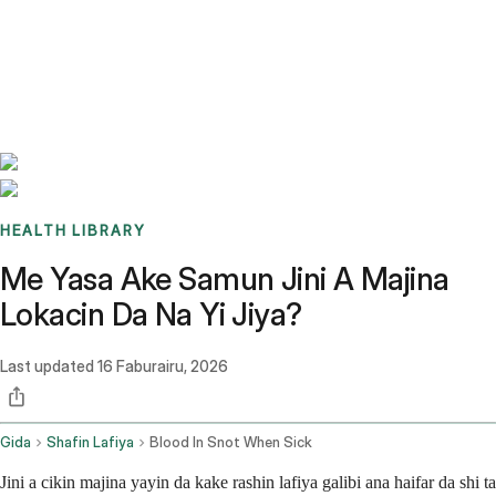
Benchmarks
Stories
FAQ
Sign up / Log in
HEALTH LIBRARY
Me Yasa Ake Samun Jini A Majina
Lokacin Da Na Yi Jiya?
Last updated
16 Faburairu, 2026
Gida
Shafin Lafiya
Blood In Snot When Sick
Jini a cikin majina yayin da kake rashin lafiya galibi ana haifar da shi ta