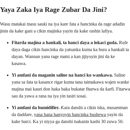
Yaya Zaka Iya Rage Zubar Da Jini?
Wasu matakai masu sauƙi na iya kare fata a hancinka da rage adadin
jinin da kake gani a cikin majinka yayin da kake rashin lafiya.
Fitarda majina a hankali, ta hanci ɗaya a lokaci guda.
Rufe
ɗaya daga cikin hancinka da yatsanka kuma ka hura a hankali ta
ɗayan. Wannan yana rage matsi a kan jijiyoyin jini da ke
kasawa.
Yi amfani da maganin saline na hanci ko wankawa.
Saline
yana sa fata ta kasance rigar kuma tana taimakawa wajen wanke
majina mai kauri don haka baka buƙatar fitarwa da ƙarfi. Fitarwa
sau da yawa a rana na iya yin tasiri sosai.
Yi amfani da humidifier.
Ƙara danshi a cikin iska, musamman
da daddare,
yana hana hanyoyin hancinka bushewa
yayin da
kake barci. Ka yi niyya ga danshi tsakanin kashi 30 zuwa 50.