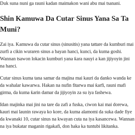
Duk suna nuni ga rauni kadan maimakon wani abu mai tsanani.
Shin Kamuwa Da Cutar Sinus Yana Sa Ta
Muni?
Zai iya. Kamuwa da cutar sinus (sinusitis) yana tattare da kumburi mai
zurfi a cikin wuraren sinus a bayan hanci, kunci, da kuma goshi.
Wannan tsawon lokacin kumburi yana ƙara nauyi a kan jijiyoyin jini
na hanci.
Cutar sinus kuma tana samar da majina mai kauri da danko wanda ke
da wahalar kawarwa. Hakan na nufin fitarwa mai ƙarfi, rauni mafi
girma, da kuma ƙarin damar da jijiyoyin za su iya fashewa.
Idan majinka mai jini na tare da zafi a fuska, ciwon kai mai dorewa,
kauri mai launin rawaya ko kore, da kuma alamomi da suka dade fiye
da kwanaki 10, cutar sinus na kwayan cuta na iya kasancewa. Wannan
na iya buƙatar maganin rigakafi, don haka ka tuntubi likitanka.