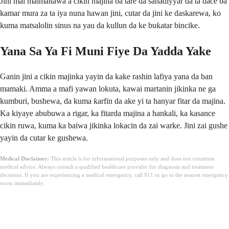
Jini mai maimaitawa a cikin majina ba tare da sanadiyyar da ta dace ba
kamar mura za ta iya nuna hawan jini, cutar da jini ke daskarewa, ko
kuma matsalolin sinus na yau da kullun da ke buƙatar bincike.
Yana Sa Ya Fi Muni Fiye Da Yadda Yake
Ganin jini a cikin majinka yayin da kake rashin lafiya yana da ban
mamaki. Amma a mafi yawan lokuta, kawai martanin jikinka ne ga
kumburi, bushewa, da kuma ƙarfin da ake yi ta hanyar fitar da majina.
Ka kiyaye abubuwa a rigar, ka fitarda majina a hankali, ka kasance
cikin ruwa, kuma ka baiwa jikinka lokacin da zai warke. Jini zai gushe
yayin da cutar ke gushewa.
Medical Disclaimer:
This article is for informational purposes only and does not constitute
medical advice. Always consult a qualified healthcare provider for diagnosis and treatment
decisions. If you are experiencing a medical emergency, call 911 or go to the nearest emergency
room immediately.