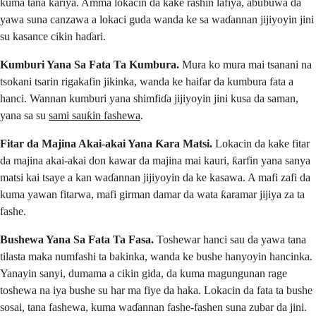
kuma tana kariya. Amma lokacin da kake rashin lafiya, abubuwa da
yawa suna canzawa a lokaci guda wanda ke sa waɗannan jijiyoyin jini
su kasance cikin haɗari.
Kumburi Yana Sa Fata Ta Kumbura.
Mura ko mura mai tsanani na
tsokani tsarin rigakafin jikinka, wanda ke haifar da kumbura fata a
hanci. Wannan kumburi yana shimfiɗa jijiyoyin jini kusa da saman,
yana sa su
sami sauƙin fashewa
.
Fitar da Majina Akai-akai Yana Ƙara Matsi.
Lokacin da kake fitar
da majina akai-akai don kawar da majina mai kauri, ƙarfin yana sanya
matsi kai tsaye a kan waɗannan jijiyoyin da ke kasawa. A mafi zafi da
kuma yawan fitarwa, mafi girman damar da wata ƙaramar jijiya za ta
fashe.
Bushewa Yana Sa Fata Ta Fasa.
Toshewar hanci sau da yawa tana
tilasta maka numfashi ta bakinka, wanda ke bushe hanyoyin hancinka.
Yanayin sanyi, dumama a cikin gida, da kuma magungunan rage
toshewa na iya bushe su har ma fiye da haka. Lokacin da fata ta bushe
sosai, tana fashewa, kuma waɗannan fashe-fashen suna zubar da jini.