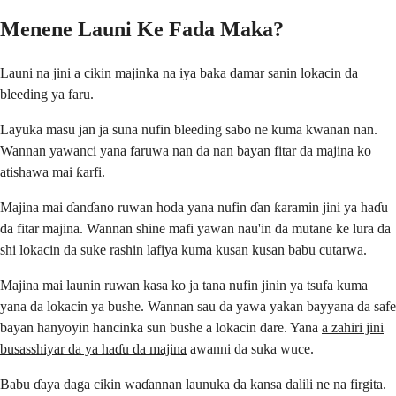
Menene Launi Ke Fada Maka?
Launi na jini a cikin majinka na iya baka damar sanin lokacin da
bleeding ya faru.
Layuka masu jan ja suna nufin bleeding sabo ne kuma kwanan nan.
Wannan yawanci yana faruwa nan da nan bayan fitar da majina ko
atishawa mai ƙarfi.
Majina mai ɗanɗano ruwan hoda yana nufin ɗan ƙaramin jini ya haɗu
da fitar majina. Wannan shine mafi yawan nau'in da mutane ke lura da
shi lokacin da suke rashin lafiya kuma kusan kusan babu cutarwa.
Majina mai launin ruwan kasa ko ja tana nufin jinin ya tsufa kuma
yana da lokacin ya bushe. Wannan sau da yawa yakan bayyana da safe
bayan hanyoyin hancinka sun bushe a lokacin dare. Yana
a zahiri jini
busasshiyar da ya haɗu da majina
awanni da suka wuce.
Babu ɗaya daga cikin waɗannan launuka da kansa dalili ne na firgita.