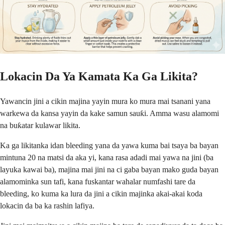
Lokacin Da Ya Kamata Ka Ga Likita?
Yawancin jini a cikin majina yayin mura ko mura mai tsanani yana
warkewa da kansa yayin da kake samun sauƙi. Amma wasu alamomi
na buƙatar kulawar likita.
Ka ga likitanka idan bleeding yana da yawa kuma bai tsaya ba bayan
mintuna 20 na matsi da aka yi, kana rasa adadi mai yawa na jini (ba
layuka kawai ba), majina mai jini na ci gaba bayan mako guda bayan
alamominka sun tafi, kana fuskantar wahalar numfashi tare da
bleeding, ko kuma ka lura da jini a cikin majinka akai-akai koda
lokacin da ba ka rashin lafiya.