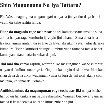
Shin Magunguna Na Iya Tattara?
Eh. Wasu magunguna na gama gari na iya sa jini ya fito daga hanci
yayin da kake rashin lafiya.
Fitar da maganin rage toshewar hanci
kamar oxymetazoline suna
aiki ta hanyar rage kumburin jijiyoyin jini a hanci. Suna da tasiri a
takaice, amma amfani da su fiye da kwanaki uku na iya haifar da sake
kumbura. Tsarin kumburi da rage kumburi yana raunana fata a hanci
kuma yana ƙara haɗarin zubar da jini.
Jini mai fita
kamar aspirin, warfarin, ko magungunan kashe kumburi
na yau da kullun suna rage ƙarfin jinin ka na yin daskarewa. Idan kana
shan ɗaya daga cikin waɗannan kuma ka lura da jini akai-akai a cikin
majinka, ka sanar da likitanka.
Antihistamines da magungunan rage toshewar jiki
na iya bushe
hanyoyin hancinka a matsayin sakamako. Wannan bushewar yana sa
fata ta fi kasancewa a wuri da kuma zubar da jini.