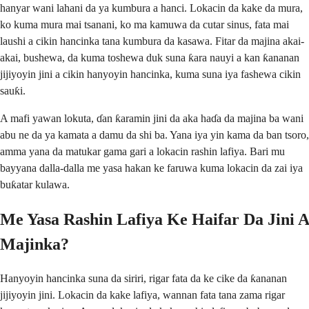
hanyar wani lahani da ya kumbura a hanci. Lokacin da kake da mura,
ko kuma mura mai tsanani, ko ma kamuwa da cutar sinus, fata mai
laushi a cikin hancinka tana kumbura da kasawa. Fitar da majina akai-
akai, bushewa, da kuma toshewa duk suna ƙara nauyi a kan ƙananan
jijiyoyin jini a cikin hanyoyin hancinka, kuma suna iya fashewa cikin
sauƙi.
A mafi yawan lokuta, ɗan ƙaramin jini da aka haɗa da majina ba wani
abu ne da ya kamata a damu da shi ba. Yana iya yin kama da ban tsoro,
amma yana da matukar gama gari a lokacin rashin lafiya. Bari mu
bayyana dalla-dalla me yasa hakan ke faruwa kuma lokacin da zai iya
buƙatar kulawa.
Me Yasa Rashin Lafiya Ke Haifar Da Jini A
Majinka?
Hanyoyin hancinka suna da siriri, rigar fata da ke cike da ƙananan
jijiyoyin jini. Lokacin da kake lafiya, wannan fata tana zama rigar