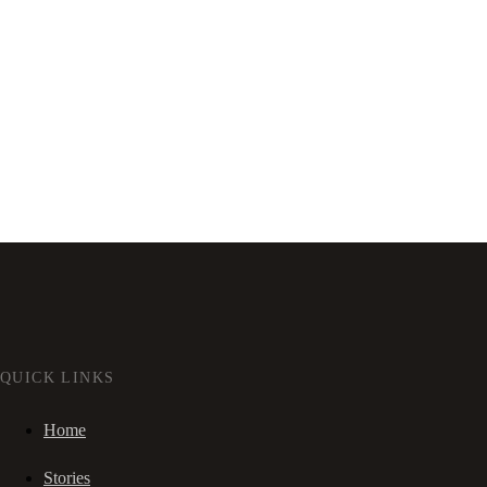
QUICK LINKS
Home
Stories