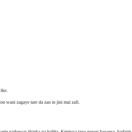
cike.
ani zagaye tare da zan in jini mai zafi.
arin narkewar jikinka na halitta. Kimiyya tana goyon bayansa, haɗarin