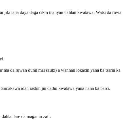
r jiki tana daya daga cikin manyan dalilan kwalawa. Watsi da ruwa
yi.
 har ma da ruwan dumi mai sauƙi) a wannan lokacin yana ba tsarin ka
a taimakawa idan rashin jin daɗin kwalawa yana hana ka barci.
dalilai tare da maganin zafi.