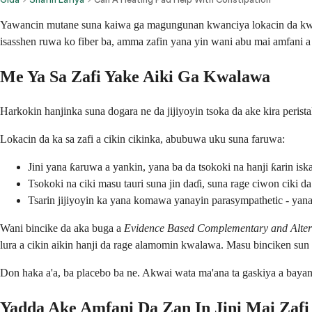
Yawancin mutane suna kaiwa ga magungunan kwanciya lokacin da kwala
isasshen ruwa ko fiber ba, amma zafin yana yin wani abu mai amfani a 
Me Ya Sa Zafi Yake Aiki Ga Kwalawa
Harkokin hanjinka suna dogara ne da jijiyoyin tsoka da ake kira peris
Lokacin da ka sa zafi a cikin cikinka, abubuwa uku suna faruwa:
Jini yana ƙaruwa a yankin, yana ba da tsokoki na hanji ƙarin iska
Tsokoki na ciki masu tauri suna jin daɗi, suna rage ciwon ciki da
Tsarin jijiyoyin ka yana komawa yanayin parasympathetic - yanayi
Wani bincike da aka buga a
Evidence Based Complementary and Alter
lura a cikin aikin hanji da rage alamomin kwalawa. Masu binciken sun
Don haka a'a, ba placebo ba ne. Akwai wata ma'ana ta gaskiya a bayan
Yadda Ake Amfani Da Zan In Jini Mai Zaf