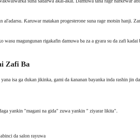
akwalwarka suna sadarwa akai-akai. Damuwa tana rage narkewar abinci
 al'adarsu. Ƙaruwar matakan progesterone suna rage motsin hanji. Zan i
 ko wasu magungunan rigakafin damuwa ba za a gyara su da zafi kadai ba
i Zafi Ba
fi yana isa ga dukan jikinka, gami da ƙananan bayanka inda rashin jin
aga yankin "magani na gida" zuwa yankin " ziyarar likita".
 abinci da salon rayuwa