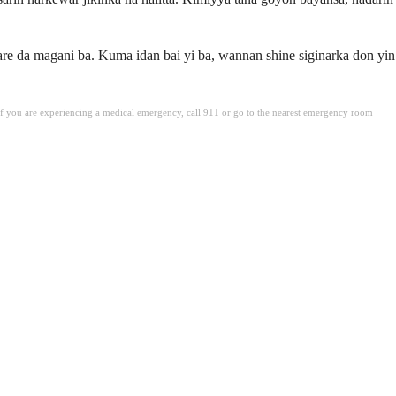
are da magani ba. Kuma idan bai yi ba, wannan shine siginarka don yin
. If you are experiencing a medical emergency, call 911 or go to the nearest emergency room