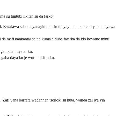
 su tuntuɓi likitan su da farko.
ci. Kwalawa saboda yanayin motsin rai yayin daukar ciki yana da yawa
ni da mafi ƙanƙantar saitin kuma a duba fatarka da ido kowane minti
a likitan tiyatar ku.
 gaba daya ku je wurin likitan ku.
a. Zafi yana ƙarfafa waɗannan tsokoki su huta, wanda zai iya yin