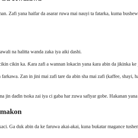
. Zafi yana haifar da asarar ruwa mai nauyi ta fatarka, kuma bushewa
wali na halitta wanda zaka iya aiki dashi.
ikin cikin ka. Ƙara zafi a wannan lokacin yana ƙara abin da jikinka ke 
farkawa. Zan in jini mai zafi tare da abin sha mai zafi (kaffee, shayi,
ma jin daɗin tsoka zai iya ci gaba har zuwa safiyar gobe. Hakanan yan
amakon
okaci. Ga duk abin da ke faruwa akai-akai, kuna buƙatar magance tushen 