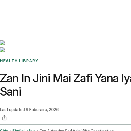
Benchmarks
Stories
FAQ
Sign up / Log in
HEALTH LIBRARY
Zan In Jini Mai Zafi Yana
Sani
Last updated
9 Faburairu, 2026
Gida
Shafin Lafiya
Can A Heating Pad Help With Constipation