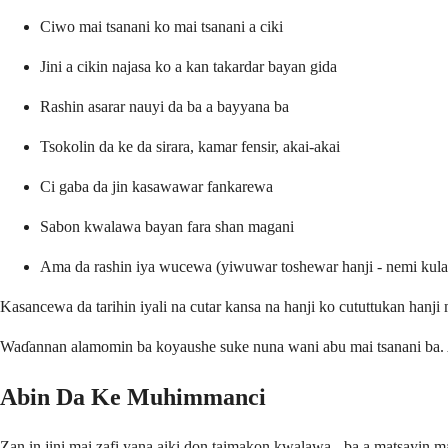
Ciwo mai tsanani ko mai tsanani a ciki
Jini a cikin najasa ko a kan takardar bayan gida
Rashin asarar nauyi da ba a bayyana ba
Tsokolin da ke da sirara, kamar fensir, akai-akai
Ci gaba da jin kasawawar fankarewa
Sabon kwalawa bayan fara shan magani
Ama da rashin iya wucewa (yiwuwar toshewar hanji - nemi ku
Kasancewa da tarihin iyali na cutar kansa na hanji ko cututtukan hanj
Waɗannan alamomin ba koyaushe suke nuna wani abu mai tsanani ba. A
Abin Da Ke Muhimmanci
Zan in jini mai zafi yana aiki don taimakon kwalawa - ba a matsayin m