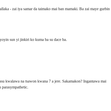
llaka - zai iya samar da taimako mai ban mamaki. Ba zai maye gurbin
oyin sun yi jinkiri ko kuma ba su dace ba.
a masu kwalawa na tsawon kwana 7 a jere. Sakamakon? Ingantawa mai
n parasympathetic.