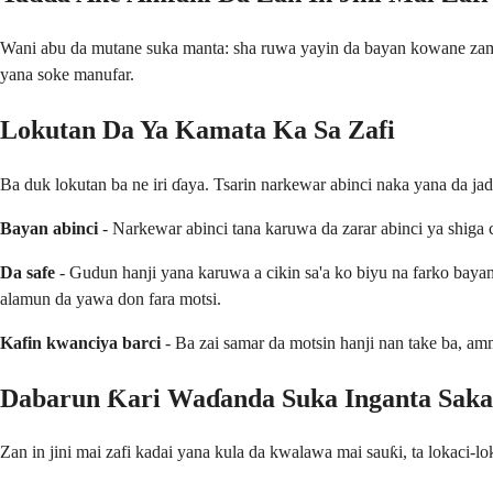
Wani abu da mutane suka manta: sha ruwa yayin da bayan kowane zaman
yana soke manufar.
Lokutan Da Ya Kamata Ka Sa Zafi
Ba duk lokutan ba ne iri ɗaya. Tsarin narkewar abinci naka yana da jada
Bayan abinci
- Narkewar abinci tana karuwa da zarar abinci ya shiga c
Da safe
- Gudun hanji yana karuwa a cikin sa'a ko biyu na farko bayan 
alamun da yawa don fara motsi.
Kafin kwanciya barci
- Ba zai samar da motsin hanji nan take ba, am
Dabarun Ƙari Waɗanda Suka Inganta Sak
Zan in jini mai zafi kadai yana kula da kwalawa mai sauƙi, ta lokaci-l