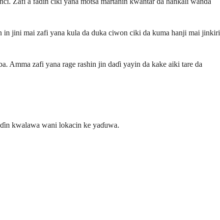
. Zafi a fadin ciki yana motsa martanin kwantar da hankali wanda
n jini mai zafi yana kula da duka ciwon ciki da kuma hanji mai jinkiri
. Amma zafi yana rage rashin jin daɗi yayin da kake aiki tare da
 daɗin kwalawa wani lokacin ke yaɗuwa.