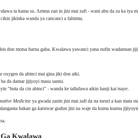
wa ta kama su. Amma zan in jini mai zafi - wani abu da za ka iya ma
cikin jikinka wanda ya cancanci a fahimta.
talsis don motsa ɓarna gaba. Kwalawa yawanci yana nufin waɗannan jijiy
r oxygen da abinci mai gina jiki don aiki.
 ba da damar jijiyoyi masu santsi.
n "huta da cin abinci" - wanda ke tallafawa aikin hanji kai tsaye.
native Medicine
ya gwada zanin jini mai zafi da na tururi a kan mat
 danganta hakan ga ƙaruwar gudun jini na waje da kuma kunna jijiyoyi
sa.
i Ga Kwalawa