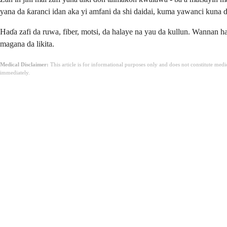
yana da ƙaranci idan aka yi amfani da shi daidai, kuma yawanci kuna da
Haɗa zafi da ruwa, fiber, motsi, da halaye na yau da kullun. Wannan 
magana da likita.
Medical Disclaimer:
This article is for informational purposes only and does not constitute med
immediately.