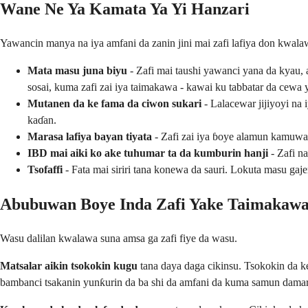
Wane Ne Ya Kamata Ya Yi Hanzari
Yawancin manya na iya amfani da zanin jini mai zafi lafiya don kwalaw
Mata masu juna biyu
- Zafi mai taushi yawanci yana da kyau, 
sosai, kuma zafi zai iya taimakawa - kawai ku tabbatar da cewa 
Mutanen da ke fama da ciwon sukari
- Lalacewar jijiyoyi na 
kaɗan.
Marasa lafiya bayan tiyata
- Zafi zai iya ɓoye alamun kamuwa d
IBD mai aiki ko ake tuhumar ta da kumburin hanji
- Zafi na
Tsofaffi
- Fata mai siriri tana konewa da sauri. Lokuta masu gaje
Abubuwan Boye Inda Zafi Yake Taimaka
Wasu dalilan kwalawa suna amsa ga zafi fiye da wasu.
Matsalar aikin tsokokin kugu
tana daya daga cikinsu. Tsokokin da ke
bambanci tsakanin yunƙurin da ba shi da amfani da kuma samun damar 