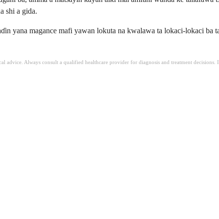
 shi a gida.
haɗin yana magance mafi yawan lokuta na kwalawa ta lokaci-lokaci ba t
ical advice. Always consult a qualified healthcare provider for diagnosis and treatment decisions