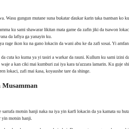
a. Wasu gungun mutane suna buƙatar ɗaukar ƙarin taka tsantsan ko kuma
amma ku sami shawarar likitan mata game da zafin jiki da tsawon loka
yana da lafiya ga yanayin ku.
iya rage ikon ku na gano lokacin da wani abu ke da zafi sosai. Yi amfa
a cuta ko kuma ya yi tasiri a warkar da rauni. Kullum ku sami izini dag
 waje a kan ciki mai kumburi zai iya kara ta'azzara lamarin. Ku guje shi
ren lokaci, zafi mai ƙasa, koyaushe tare da shinge.
wa Musamman
 sarrafa motsin hanji naka na iya yin ƙarfi lokacin da ya kamata su hut
yin motsin hanji.