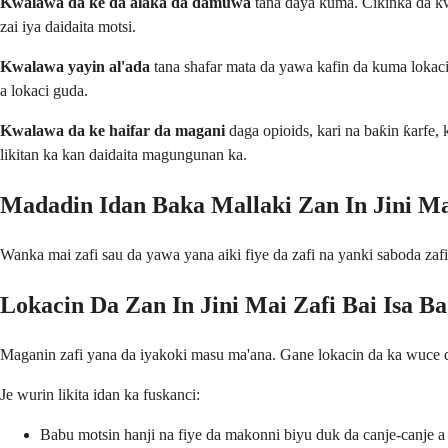
Kwalawa da ke da alaƙa da damuwa
tana daya kuma. Cikinka da kw
zai iya daidaita motsi.
Kwalawa yayin al'ada
tana shafar mata da yawa kafin da kuma lokacin
a lokaci guda.
Kwalawa da ke haifar da magani
daga opioids, kari na baƙin ƙarfe,
likitan ka kan daidaita magungunan ka.
Madadin Idan Baka Mallaki Zan In Jini Ma
Wanka mai zafi sau da yawa yana aiki fiye da zafi na yanki saboda za
Lokacin Da Zan In Jini Mai Zafi Bai Isa Ba
Maganin zafi yana da iyakoki masu ma'ana. Gane lokacin da ka wuce d
Je wurin likita idan ka fuskanci:
Babu motsin hanji na fiye da makonni biyu duk da canje-canje a