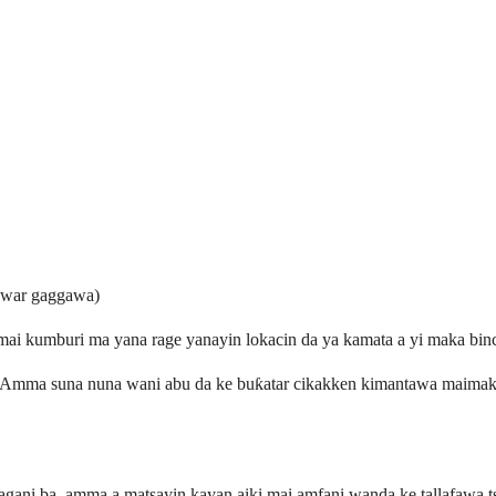
lawar gaggawa)
i mai kumburi ma yana rage yanayin lokacin da ya kamata a yi maka bin
mma suna nuna wani abu da ke buƙatar cikakken kimantawa maimakon w
agani ba, amma a matsayin kayan aiki mai amfani wanda ke tallafawa ts