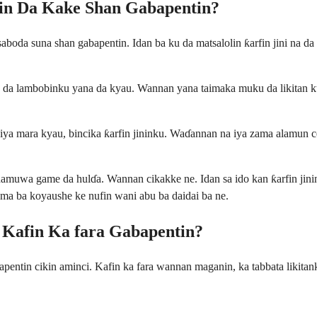
in Da Kake Shan Gabapentin?
saboda suna shan gabapentin. Idan ba ku da matsalolin ƙarfin jini na d
ula da lambobinku yana da kyau. Wannan yana taimaka muku da likitan 
jiya mara kyau, bincika ƙarfin jininku. Waɗannan na iya zama alamun c
wa game da hulɗa. Wannan cikakke ne. Idan sa ido kan ƙarfin jinin
uma ba koyaushe ke nufin wani abu ba daidai ba ne.
Kafin Ka fara Gabapentin?
pentin cikin aminci. Kafin ka fara wannan maganin, ka tabbata likita