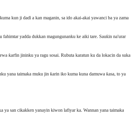
a kuma kun ji daɗi a kan maganin, sa ido akai-akai yawanci ba ya zama
ku fahimtar yadda dukkan magungunanku ke aiki tare. Sauƙin na'urar
ewa ƙarfin jininku ya ragu sosai. Rubuta karatun ku da lokacin da suka
ku yana taimaka muku jin ƙarin iko kuma kuna damuwa ƙasa, to ya
nka ya san cikakken yanayin kiwon lafiyar ka. Wannan yana taimaka