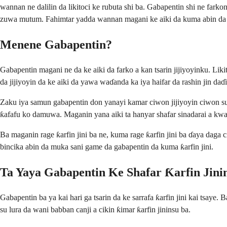
wannan ne dalilin da likitoci ke rubuta shi ba. Gabapentin shi ne fa
zuwa mutum. Fahimtar yadda wannan magani ke aiki da kuma abin da z
Menene Gabapentin?
Gabapentin magani ne da ke aiki da farko a kan tsarin jijiyoyinku. L
da jijiyoyin da ke aiki da yawa waɗanda ka iya haifar da rashin jin d
Zaku iya samun gabapentin don yanayi kamar ciwon jijiyoyin ciwon suka
ƙafafu ko damuwa. Maganin yana aiki ta hanyar shafar sinadarai a kw
Ba maganin rage ƙarfin jini ba ne, kuma rage ƙarfin jini ba ɗaya daga 
bincika abin da muka sani game da gabapentin da kuma ƙarfin jini.
Ta Yaya Gabapentin Ke Shafar Ƙarfin Jini
Gabapentin ba ya kai hari ga tsarin da ke sarrafa ƙarfin jini kai tsaye
su lura da wani babban canji a cikin ƙimar ƙarfin jininsu ba.