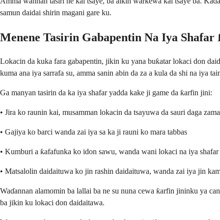
Amma wannan tasiri ne kai tsaye, ba aikin warkewa kai tsaye ba. Kada k
samun daidai shirin magani gare ku.
Menene Tasirin Gabapentin Na Iya Shafar 
Lokacin da kuka fara gabapentin, jikin ku yana buƙatar lokaci don dai
kuma ana iya sarrafa su, amma sanin abin da za a kula da shi na iya ta
Ga manyan tasirin da ka iya shafar yadda kake ji game da ƙarfin jini:
• Jira ko raunin kai, musamman lokacin da tsayuwa da sauri daga zam
• Gajiya ko barci wanda zai iya sa ka ji rauni ko mara tabbas
• Kumburi a ƙafafunka ko idon sawu, wanda wani lokaci na iya shafar 
• Matsalolin daidaituwa ko jin rashin daidaituwa, wanda zai iya jin kam
Waɗannan alamomin ba lallai ba ne su nuna cewa ƙarfin jininku ya canz
ba jikin ku lokaci don daidaitawa.