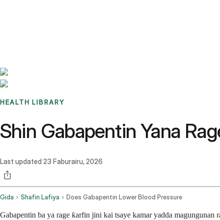
Benchmarks
Stories
FAQ
Sign up / Log in
HEALTH LIBRARY
Shin Gabapentin Yana Rage
Last updated
23 Faburairu, 2026
Gida
Shafin Lafiya
Does Gabapentin Lower Blood Pressure
Gabapentin ba ya rage ƙarfin jini kai tsaye kamar yadda magungunan rag