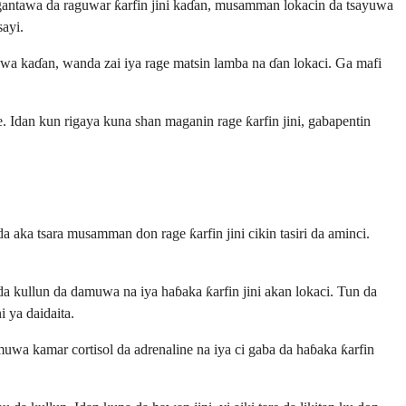
angantawa da raguwar ƙarfin jini kaɗan, musamman lokacin da tsayuwa
sayi.
aɗawa kaɗan, wanda zai iya rage matsin lamba na ɗan lokaci. Ga mafi
Idan kun rigaya kuna shan maganin rage ƙarfin jini, gabapentin
 aka tsara musamman don rage ƙarfin jini cikin tasiri da aminci.
da kullun da damuwa na iya haɓaka ƙarfin jini akan lokaci. Tun da
 ya daidaita.
wa kamar cortisol da adrenaline na iya ci gaba da haɓaka ƙarfin