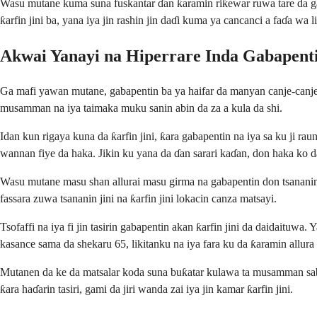
Wasu mutane kuma suna fuskantar ɗan ƙaramin riƙewar ruwa tare da gab
ƙarfin jini ba, yana iya jin rashin jin daɗi kuma ya cancanci a faɗa wa l
Akwai Yanayi na Hiperrare Inda Gabapenti
Ga mafi yawan mutane, gabapentin ba ya haifar da manyan canje-canje 
musamman na iya taimaka muku sanin abin da za a kula da shi.
Idan kun rigaya kuna da ƙarfin jini, ƙara gabapentin na iya sa ku ji ra
wannan fiye da haka. Jikin ku yana da ɗan sarari kaɗan, don haka ko 
Wasu mutane masu shan allurai masu girma na gabapentin don tsananin ci
fassara zuwa tsananin jini na ƙarfin jini lokacin canza matsayi.
Tsofaffi na iya fi jin tasirin gabapentin akan ƙarfin jini da daidaitu
kasance sama da shekaru 65, likitanku na iya fara ku da ƙaramin allura
Mutanen da ke da matsalar koda suna buƙatar kulawa ta musamman sabod
ƙara haɗarin tasiri, gami da jiri wanda zai iya jin kamar ƙarfin jini.