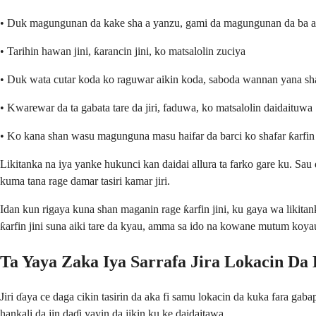
• Duk magungunan da kake sha a yanzu, gami da magungunan da ba a 
• Tarihin hawan jini, ƙarancin jini, ko matsalolin zuciya
• Duk wata cutar koda ko raguwar aikin koda, saboda wannan yana shaf
• Kwarewar da ta gabata tare da jiri, faduwa, ko matsalolin daidaituwa
• Ko kana shan wasu magunguna masu haifar da barci ko shafar ƙarfin 
Likitanka na iya yanke hukunci kan daidai allura ta farko gare ku. Sau 
kuma tana rage damar tasiri kamar jiri.
Idan kun rigaya kuna shan maganin rage ƙarfin jini, ku gaya wa liki
ƙarfin jini suna aiki tare da kyau, amma sa ido na kowane mutum koya
Ta Yaya Zaka Iya Sarrafa Jira Lokacin Da
Jiri ɗaya ce daga cikin tasirin da aka fi samu lokacin da kuka fara ga
hankali da jin daɗi yayin da jikin ku ke daidaitawa.