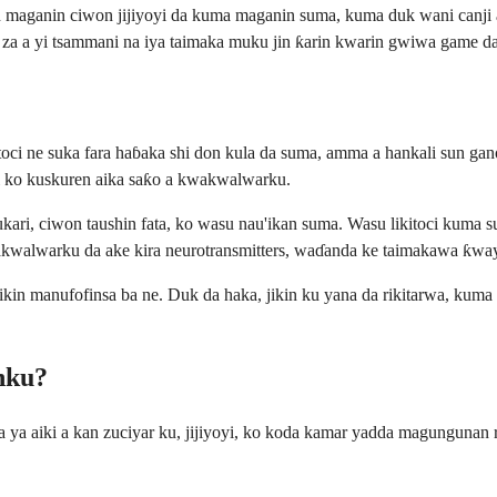
rkon maganin ciwon jijiyoyi da kuma maganin suma, kuma duk wani canj
a a yi tsammani na iya taimaka muku jin ƙarin kwarin gwiwa game da
ikitoci ne suka fara haɓaka shi don kula da suma, amma a hankali sun 
aɗi ko kuskuren aika saƙo a kwakwalwarku.
ri, ciwon taushin fata, ko wasu nau'ikan suma. Wasu likitoci kuma sun
akwalwarku da ake kira neurotransmitters, waɗanda ke taimakawa ƙwayo
cikin manufofinsa ba ne. Duk da haka, jikin ku yana da rikitarwa, kuma
nku?
. Ba ya aiki a kan zuciyar ku, jijiyoyi, ko koda kamar yadda magungunan