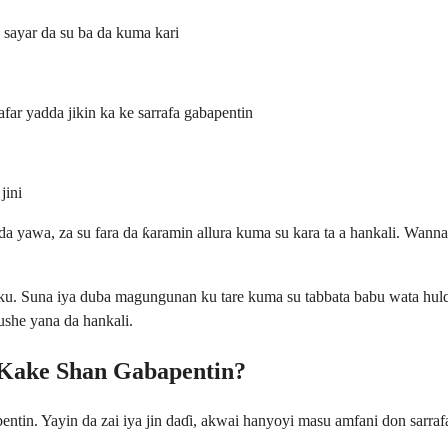
sayar da su ba da kuma kari
ar yadda jikin ka ke sarrafa gabapentin
jini
da yawa, za su fara da ƙaramin allura kuma su kara ta a hankali. Wannan
tanku. Suna iya duba magungunan ku tare kuma su tabbata babu wata h
ushe yana da hankali.
 Kake Shan Gabapentin?
bapentin. Yayin da zai iya jin daɗi, akwai hanyoyi masu amfani don sar