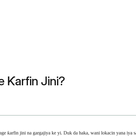
 Ƙarfin Jini?
e ƙarfin jini na gargajiya ke yi. Duk da haka, wani lokacin yana iya s