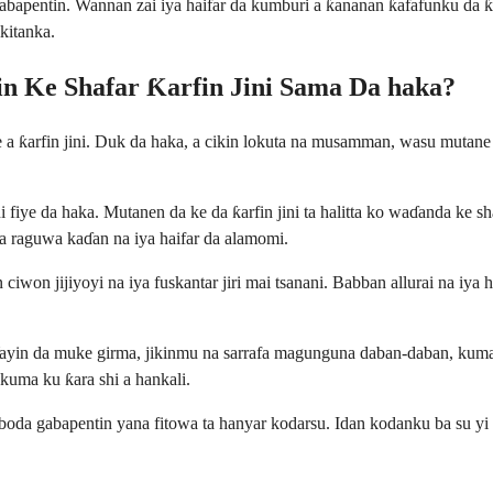
apentin. Wannan zai iya haifar da kumburi a ƙananan ƙafafunku da ƙaf
ikitanka.
n Ke Shafar Ƙarfin Jini Sama Da haka?
a ƙarfin jini. Duk da haka, a cikin lokuta na musamman, wasu mutane 
uni fiye da haka. Mutanen da ke da ƙarfin jini ta halitta ko waɗanda ke
da raguwa kaɗan na iya haifar da alamomi.
won jijiyoyi na iya fuskantar jiri mai tsanani. Babban allurai na iya h
wa. Yayin da muke girma, jikinmu na sarrafa magunguna daban-daban, kum
 kuma ku ƙara shi a hankali.
a gabapentin yana fitowa ta hanyar kodarsu. Idan kodanku ba su yi ai