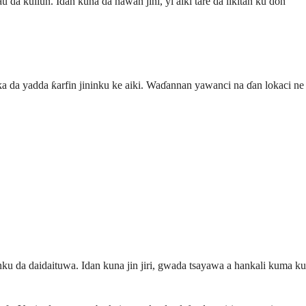
da kullun. Idan kuna da hawan jini, yi aiki tare da likitan ku don
aƙa da yadda ƙarfin jininku ke aiki. Waɗannan yawanci na ɗan lokaci ne
nku da daidaituwa. Idan kuna jin jiri, gwada tsayawa a hankali kuma ku