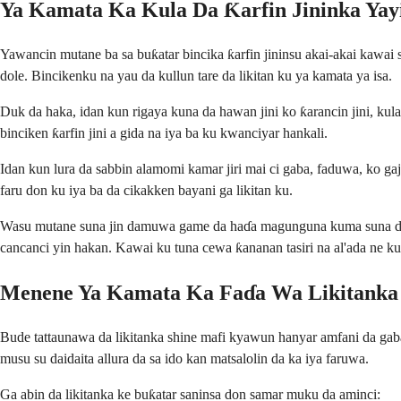
Ya Kamata Ka Kula Da Ƙarfin Jininka Yay
Yawancin mutane ba sa buƙatar bincika ƙarfin jininsu akai-akai kawai 
dole. Bincikenku na yau da kullun tare da likitan ku ya kamata ya isa.
Duk da haka, idan kun rigaya kuna da hawan jini ko ƙarancin jini, k
binciken ƙarfin jini a gida na iya ba ku kwanciyar hankali.
Idan kun lura da sabbin alamomi kamar jiri mai ci gaba, faduwa, ko ga
faru don ku iya ba da cikakken bayani ga likitan ku.
Wasu mutane suna jin damuwa game da haɗa magunguna kuma suna damu
cancanci yin hakan. Kawai ku tuna cewa ƙananan tasiri na al'ada ne k
Menene Ya Kamata Ka Faɗa Wa Likitanka 
Bude tattaunawa da likitanka shine mafi kyawun hanyar amfani da gaba
musu su daidaita allura da sa ido kan matsalolin da ka iya faruwa.
Ga abin da likitanka ke buƙatar saninsa don samar muku da aminci: