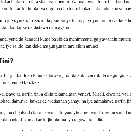
ai lokacin da suka fara shan gabapentin. Wannan wani lokaci na iya d
e nufin ƙarfin jininku ya ragu na ɗan lokaci lokacin da kuka canza mat
in jijiyoyinku. Lokacin da jikin ku ya huce, jijiyoyin jini na iya faɗ
da jikin ku ke daidaitawa da maganin.
wanci yana da ƙanƙani kuma ba shi da mahimmanci ga yawancin mutane. 
u na iya sa ido kan duka magungunan tare cikin aminci.
Jini?
in jini ba. Idan kuna da hawan jini, likitanku zai rubuta magunguna da
cium channel blockers.
i tsaye ga ƙarfin jini a cikin takamaiman yanayi. Misali, ciwo na yau 
okaci damuwa, kawar da waɗannan yanayi na iya taimakawa ƙarfin jini
 ku yana ci gaba da kasancewa cikin yanayin damuwa. Hormones na damu
r da hankali, kuma ƙarfin jininku na iya raguwa ta halitta.