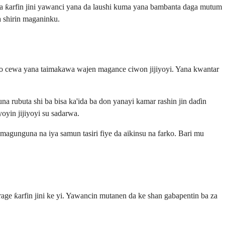
i a ƙarfin jini yawanci yana da laushi kuma yana bambanta daga mutum
 shirin maganinku.
gano cewa yana taimakawa wajen magance ciwon jijiyoyi. Yana kwantar
a rubuta shi ba bisa ka'ida ba don yanayi kamar rashin jin daɗin
yin jijiyoyi su sadarwa.
 magunguna na iya samun tasiri fiye da aikinsu na farko. Bari mu
 rage ƙarfin jini ke yi. Yawancin mutanen da ke shan gabapentin ba za