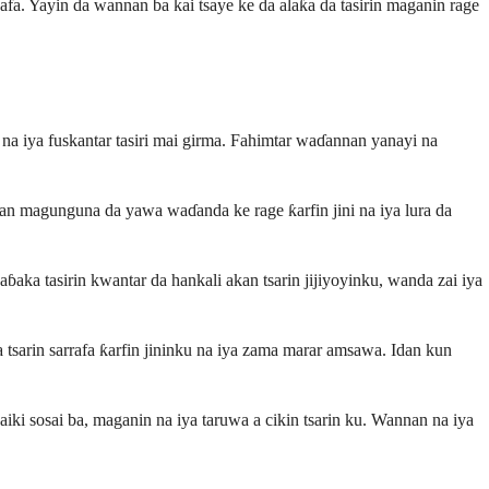
a. Yayin da wannan ba kai tsaye ke da alaƙa da tasirin maganin rage
na iya fuskantar tasiri mai girma. Fahimtar waɗannan yanayi na
 shan magunguna da yawa waɗanda ke rage ƙarfin jini na iya lura da
aɓaka tasirin kwantar da hankali akan tsarin jijiyoyinku, wanda zai iya
a tsarin sarrafa ƙarfin jininku na iya zama marar amsawa. Idan kun
ki sosai ba, maganin na iya taruwa a cikin tsarin ku. Wannan na iya