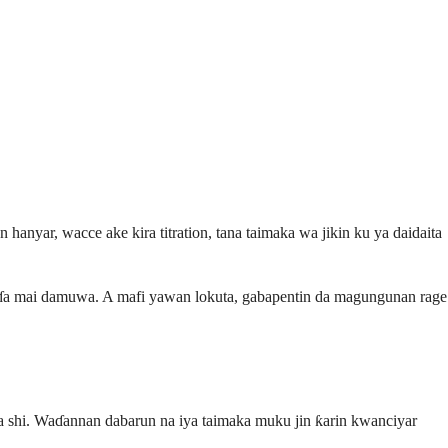
 hanyar, wacce ake kira titration, tana taimaka wa jikin ku ya daidaita
ulɗa mai damuwa. A mafi yawan lokuta, gabapentin da magungunan rage
rafa shi. Waɗannan dabarun na iya taimaka muku jin ƙarin kwanciyar