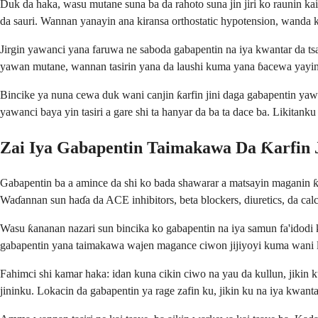
Duk da haka, wasu mutane suna ba da rahoto suna jin jiri ko raunin k
da sauri. Wannan yanayin ana kiransa orthostatic hypotension, wanda k
Jirgin yawanci yana faruwa ne saboda gabapentin na iya kwantar da tsar
yawan mutane, wannan tasirin yana da laushi kuma yana ɓacewa yayin 
Bincike ya nuna cewa duk wani canjin ƙarfin jini daga gabapentin ya
yawanci baya yin tasiri a gare shi ta hanyar da ba ta dace ba. Likitank
Zai Iya Gabapentin Taimakawa Da Ƙarfin 
Gabapentin ba a amince da shi ko bada shawarar a matsayin maganin ƙarf
Waɗannan sun haɗa da ACE inhibitors, beta blockers, diuretics, da cal
Wasu ƙananan nazari sun bincika ko gabapentin na iya samun fa'idodi ka
gabapentin yana taimakawa wajen magance ciwon jijiyoyi kuma wani l
Fahimci shi kamar haka: idan kuna cikin ciwo na yau da kullun, jikin
jininku. Lokacin da gabapentin ya rage zafin ku, jikin ku na iya kwanta