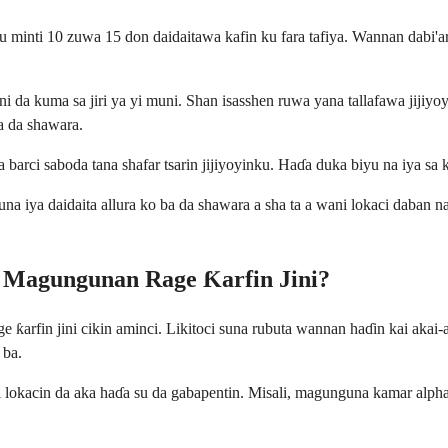
 minti 10 zuwa 15 don daidaitawa kafin ku fara tafiya. Wannan dabi'ar
i da kuma sa jiri ya yi muni. Shan isasshen ruwa yana tallafawa jijiyoy
a da shawara.
 barci saboda tana shafar tsarin jijiyoyinku. Haɗa duka biyu na iya sa 
 Suna iya daidaita allura ko ba da shawara a sha ta a wani lokaci daba
 Magungunan Rage Ƙarfin Jini?
ƙarfin jini cikin aminci. Likitoci suna rubuta wannan haɗin kai akai-
 ba.
 lokacin da aka haɗa su da gabapentin. Misali, magunguna kamar alpha b