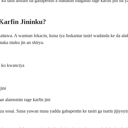
u taɓa amfani da gabapentin a madadin maganin rage ƙarfin jini na yau 
Ƙarfin Jininku?
daitawa. A wannan lokacin, kuna iya fuskantar tasiri waɗanda ke da al
imaka muku jin an shirya.
a ko kwanciya
jini
ar alamomin rage ƙarfin jini
a sosai. Suna yawan nuna yadda gabapentin ke tasiri ga tsarin jijiyoyi