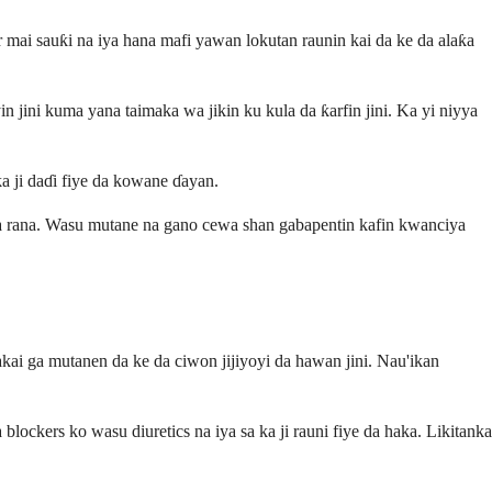
 mai sauƙi na iya hana mafi yawan lokutan raunin kai da ke da alaƙa
in jini kuma yana taimaka wa jikin ku kula da ƙarfin jini. Ka yi niyya
ka ji daɗi fiye da kowane ɗayan.
n na rana. Wasu mutane na gano cewa shan gabapentin kafin kwanciya
akai ga mutanen da ke da ciwon jijiyoyi da hawan jini. Nau'ikan
lockers ko wasu diuretics na iya sa ka ji rauni fiye da haka. Likitanka