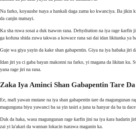
Na farko, koyaushe tsaya a hankali daga zama ko kwanciya. Ba jikin ku
da canjin matsayi.
Ka sha ruwa sosai a duk tsawon rana. Dehydration na iya rage ƙarfin jin
ga kofuna shida zuwa takwas a kowace rana sai dai idan likitanka ya b
Guje wa giya yayin da kake shan gabapentin. Giya na iya haɓaka jiri da
Idan jiri ya ci gaba bayan makonni na farko, yi magana da likitan ku.
yana rage jiri na rana.
Zaka Iya Aminci Shan Gabapentin Tare Da
Ee, mafi yawan mutane na iya shan gabapentin tare da magungunan rage 
magunguna biyu yawanci ba sa yin tasiri a juna ta hanyar da ba ta dace
Duk da haka, wasu magungunan rage ƙarfin jini na iya ƙara haɗarin jiri
zai yi la'akari da wannan lokacin tsarawa maganin ka.