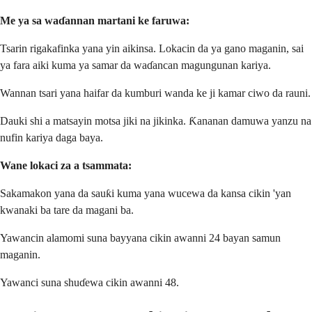
Me ya sa waɗannan martani ke faruwa:
Tsarin rigakafinka yana yin aikinsa. Lokacin da ya gano maganin, sai
ya fara aiki kuma ya samar da waɗancan magungunan kariya.
Wannan tsari yana haifar da kumburi wanda ke ji kamar ciwo da rauni.
Dauki shi a matsayin motsa jiki na jikinka. Ƙananan damuwa yanzu na
nufin kariya daga baya.
Wane lokaci za a tsammata:
Sakamakon yana da sauƙi kuma yana wucewa da kansa cikin 'yan
kwanaki ba tare da magani ba.
Yawancin alamomi suna bayyana cikin awanni 24 bayan samun
maganin.
Yawanci suna shuɗewa cikin awanni 48.