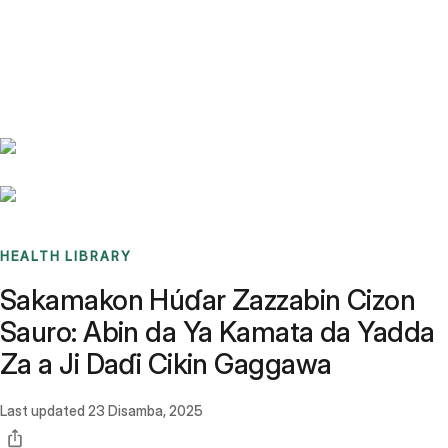
Benchmarks
Stories
FAQ
Sign up / Log in
HEALTH LIBRARY
Sakamakon Húɗar Zazzabin Cizon
Sauro: Abin da Ya Kamata da Yadda
Za a Ji Daɗi Cikin Gaggawa
Last updated
23 Disamba, 2025