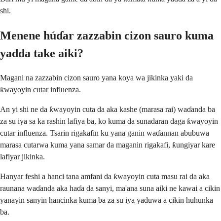
shi.
Menene húɗar zazzabin cizon sauro kuma
yadda take aiki?
Magani na zazzabin cizon sauro yana koya wa jikinka yaki da
ƙwayoyin cutar influenza.
An yi shi ne da ƙwayoyin cuta da aka kashe (marasa rai) waɗanda ba
za su iya sa ka rashin lafiya ba, ko kuma da sunadaran daga ƙwayoyin
cutar influenza. Tsarin rigakafin ku yana ganin waɗannan abubuwa
marasa cutarwa kuma yana samar da maganin rigakafi, ƙungiyar kare
lafiyar jikinka.
Hanyar feshi a hanci tana amfani da ƙwayoyin cuta masu rai da aka
raunana waɗanda aka haɗa da sanyi, ma'ana suna aiki ne kawai a cikin
yanayin sanyin hancinka kuma ba za su iya yaduwa a cikin huhunka
ba.