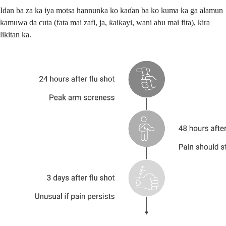
Idan ba za ka iya motsa hannunka ko kaɗan ba ko kuma ka ga alamun
kamuwa da cuta (fata mai zafi, ja, ƙaiƙayi, wani abu mai fita), kira
likitan ka.