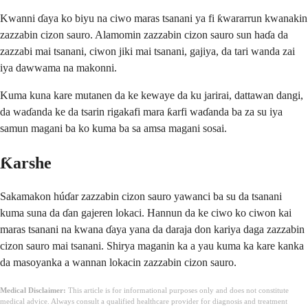
Kwanni ɗaya ko biyu na ciwo maras tsanani ya fi ƙwararrun kwanakin
zazzabin cizon sauro. Alamomin zazzabin cizon sauro sun haɗa da
zazzabi mai tsanani, ciwon jiki mai tsanani, gajiya, da tari wanda zai
iya dawwama na makonni.
Kuma kuna kare mutanen da ke kewaye da ku jarirai, dattawan dangi,
da waɗanda ke da tsarin rigakafi mara ƙarfi waɗanda ba za su iya
samun magani ba ko kuma ba sa amsa magani sosai.
Ƙarshe
Sakamakon húɗar zazzabin cizon sauro yawanci ba su da tsanani
kuma suna da ɗan gajeren lokaci. Hannun da ke ciwo ko ciwon kai
maras tsanani na kwana ɗaya yana da daraja don kariya daga zazzabin
cizon sauro mai tsanani. Shirya maganin ka a yau kuma ka kare kanka
da masoyanka a wannan lokacin zazzabin cizon sauro.
Medical Disclaimer:
This article is for informational purposes only and does not constitute
medical advice. Always consult a qualified healthcare provider for diagnosis and treatment