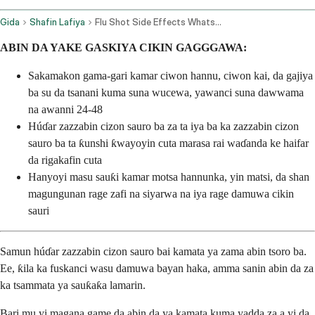
Gida
Shafin Lafiya
Flu Shot Side Effects Whats Normal And How To Feel Better Fast
ABIN DA YAKE GASKIYA CIKIN GAGGGAWA:
Sakamakon gama-gari kamar ciwon hannu, ciwon kai, da gajiya
ba su da tsanani kuma suna wucewa, yawanci suna dawwama
na awanni 24-48
Húɗar zazzabin cizon sauro ba za ta iya ba ka zazzabin cizon
sauro ba ta ƙunshi ƙwayoyin cuta marasa rai waɗanda ke haifar
da rigakafin cuta
Hanyoyi masu sauƙi kamar motsa hannunka, yin matsi, da shan
magungunan rage zafi na siyarwa na iya rage damuwa cikin
sauri
Samun húɗar zazzabin cizon sauro bai kamata ya zama abin tsoro ba.
Ee, ƙila ka fuskanci wasu damuwa bayan haka, amma sanin abin da za
ka tsammata ya sauƙaƙa lamarin.
Bari mu yi magana game da abin da ya kamata kuma yadda za a yi da