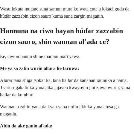
Wasu lokuta mutane suna samun mura ko wata cuta a lokaci guda da
húɗar zazzabin cizon sauro kuma suna zargin maganin.
Hannuna na ciwo bayan húɗar zazzabin
cizon sauro, shin wannan al'ada ce?
Ee, ciwon hannu shine martani mafi yawa.
Me ya sa zafin wurin allura ke faruwa:
Alurar tana shiga tsokar ka, tana haifar da ƙananan raunuka a nama.
Tsarin rigakafinka yana aika jajayen ƙwayoyin jini zuwa wurin, yana
haifar da kumburi.
Wannan a zahiri yana da kyau yana nufin jikinka yana amsa ga
maganin.
Abin da ake ganin al'ada: