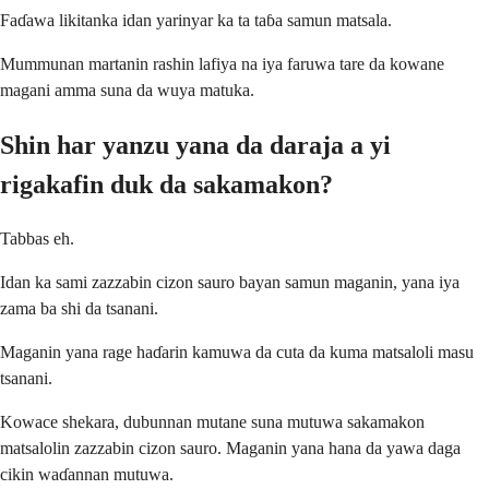
Faɗawa likitanka idan yarinyar ka ta taɓa samun matsala.
Mummunan martanin rashin lafiya na iya faruwa tare da kowane
magani amma suna da wuya matuka.
Shin har yanzu yana da daraja a yi
rigakafin duk da sakamakon?
Tabbas eh.
Idan ka sami zazzabin cizon sauro bayan samun maganin, yana iya
zama ba shi da tsanani.
Maganin yana rage haɗarin kamuwa da cuta da kuma matsaloli masu
tsanani.
Kowace shekara, dubunnan mutane suna mutuwa sakamakon
matsalolin zazzabin cizon sauro. Maganin yana hana da yawa daga
cikin waɗannan mutuwa.