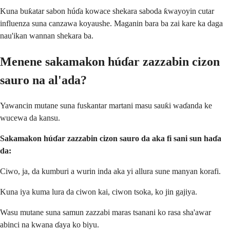
Kuna buƙatar sabon húɗa kowace shekara saboda ƙwayoyin cutar
influenza suna canzawa koyaushe. Maganin bara ba zai kare ka daga
nau'ikan wannan shekara ba.
Menene sakamakon húɗar zazzabin cizon
sauro na al'ada?
Yawancin mutane suna fuskantar martani masu sauƙi waɗanda ke
wucewa da kansu.
Sakamakon húɗar zazzabin cizon sauro da aka fi sani sun haɗa
da:
Ciwo, ja, da kumburi a wurin inda aka yi allura sune manyan korafi.
Kuna iya kuma lura da ciwon kai, ciwon tsoka, ko jin gajiya.
Wasu mutane suna samun zazzabi maras tsanani ko rasa sha'awar
abinci na kwana ɗaya ko biyu.