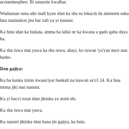
acetaminophen. Bi umarnin kwalbar.
Waɗannan suna aiki mafi kyau idan ka sha su lokacin da alamomi suka
fara maimakon jira har zafi ya yi tsanani.
Ka huta idan ka buƙata, amma ba lallai ne ka kwana a gado gaba ɗaya
ba.
Ka sha ruwa mai yawa ka sha ruwa, shayi, ko ruwan 'ya'yan itace mai
haske.
Don gajiya:
Ka ba kanka izinin kwanciyar hankali na tsawon sa'o'i 24. Ka fasa
motsa jiki mai tsanani.
Ka yi bacci sosai idan jikinka ya nemi shi.
Ka sha ruwa mai yawa.
Ka saurari jikinka idan kana jin gajiya, ka huta.