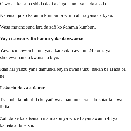
Ciwo da ke sa ba shi da dadi a ɗaga hannu yana da al'ada.
Ƙananan ja ko ƙaramin kumburi a wurin allura yana da kyau.
Wasu mutane suna lura da zafi ko ƙaramin kumburi.
Yaya tsawon zafin hannu yake dawwama:
Yawancin ciwon hannu yana ƙare cikin awanni 24 kuma yana
shuɗewa nan da kwana na biyu.
Idan har yanzu yana damunka bayan kwana uku, hakan ba al'ada ba
ne.
Lokacin da za a damu:
Tsananin kumburi da ke yaɗuwa a hannunka yana buƙatar kulawar
likita.
Zafi da ke ƙara tsanani maimakon ya wuce bayan awanni 48 ya
kamata a duba shi.