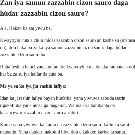
Zan iya samun zazzabin cizon sauro daga
húɗar zazzabin cizon sauro?
A'a. Hakan ba zai yiwu ba.
Ƙwayoyin cuta a cikin húɗar zazzabin cizon sauro an kashe su (marasa
rai), don haka ba za ka iya samun zazzabin cizon sauro daga húɗar
zazzabin cizon sauro ba.
Hatta feshi a hanci yana amfani da ƙwayoyin cuta da aka raunana sosai
har ba za su iya haifar da cuta ba.
Me ya sa ka iya jin rashin lafiya:
Idan ka ji rashin lafiya bayan húɗarka, yana yiwuwa saboda tsarin
rigakafinka yana amsa ga maganin. Wannan ya bambanta da
kasancewar zazzabin cizon sauro a zahiri.
Kuma yana yiwuwa ka kamu da zazzabin cizon sauro kafin ka sami
maganin. Yana ɗaukar makonni biyu don cikakken kariya ta samu.