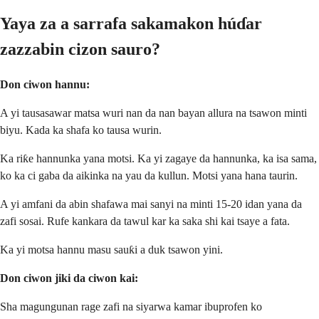
Yaya za a sarrafa sakamakon húɗar
zazzabin cizon sauro?
Don ciwon hannu:
A yi tausasawar matsa wuri nan da nan bayan allura na tsawon minti
biyu. Kada ka shafa ko tausa wurin.
Ka riƙe hannunka yana motsi. Ka yi zagaye da hannunka, ka isa sama,
ko ka ci gaba da aikinka na yau da kullun. Motsi yana hana taurin.
A yi amfani da abin shafawa mai sanyi na minti 15-20 idan yana da
zafi sosai. Rufe kankara da tawul kar ka saka shi kai tsaye a fata.
Ka yi motsa hannu masu sauƙi a duk tsawon yini.
Don ciwon jiki da ciwon kai:
Sha magungunan rage zafi na siyarwa kamar ibuprofen ko