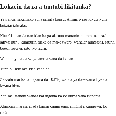
Lokacin da za a tuntubi likitanka?
Yawancin sakamako suna sarrafa kansu. Amma wasu lokuta kuna
buƙatar taimako.
Kira 911 nan da nan idan ka ga alamun martanin mummunan rashin
lafiya: kurji, kumburin fuska da makogwaro, wahalar numfashi, saurin
bugun zuciya, pito, ko rauni.
Wannan yana da wuya amma yana da tsanani.
Tuntubi likitanka idan kana da:
Zazzabi mai tsanani (sama da 103°F) wanda ya dawwama fiye da
kwana biyu.
Zafi mai tsanani wanda bai inganta ba ko kuma yana tsananta.
Alamomi marasa al'ada kamar canjin gani, ringing a kunnuwa, ko
ruɗani.