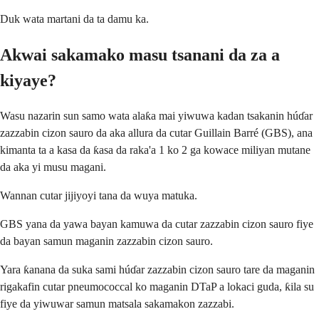
Duk wata martani da ta damu ka.
Akwai sakamako masu tsanani da za a
kiyaye?
Wasu nazarin sun samo wata alaƙa mai yiwuwa kadan tsakanin húɗar
zazzabin cizon sauro da aka allura da cutar Guillain Barré (GBS), ana
kimanta ta a kasa da ƙasa da raka'a 1 ko 2 ga kowace miliyan mutane
da aka yi musu magani.
Wannan cutar jijiyoyi tana da wuya matuka.
GBS yana da yawa bayan kamuwa da cutar zazzabin cizon sauro fiye
da bayan samun maganin zazzabin cizon sauro.
Yara ƙanana da suka sami húɗar zazzabin cizon sauro tare da maganin
rigakafin cutar pneumococcal ko maganin DTaP a lokaci guda, ƙila su
fiye da yiwuwar samun matsala sakamakon zazzabi.