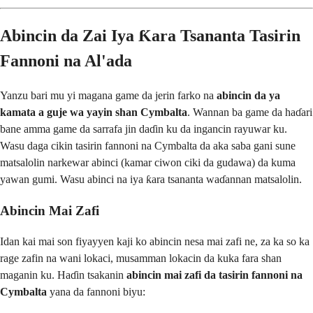
Abincin da Zai Iya Ƙara Tsananta Tasirin
Fannoni na Al'ada
Yanzu bari mu yi magana game da jerin farko na
abincin da ya
kamata a guje wa yayin shan Cymbalta
. Wannan ba game da haɗari
bane amma game da sarrafa jin daɗin ku da ingancin rayuwar ku.
Wasu daga cikin tasirin fannoni na Cymbalta da aka saba gani sune
matsalolin narkewar abinci (kamar ciwon ciki da gudawa) da kuma
yawan gumi. Wasu abinci na iya ƙara tsananta waɗannan matsalolin.
Abincin Mai Zafi
Idan kai mai son fiyayyen kaji ko abincin nesa mai zafi ne, za ka so ka
rage zafin na wani lokaci, musamman lokacin da kuka fara shan
maganin ku. Haɗin tsakanin
abincin mai zafi da tasirin fannoni na
Cymbalta
yana da fannoni biyu: