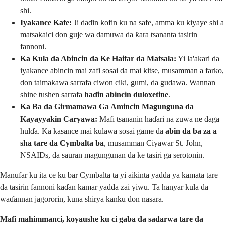
shi.
Iyakance Kafe:
Ji daɗin kofin ku na safe, amma ku kiyaye shi a
matsakaici don guje wa damuwa da ƙara tsananta tasirin
fannoni.
Ka Kula da Abincin da Ke Haifar da Matsala:
Yi la'akari da
iyakance abincin mai zafi sosai da mai kitse, musamman a farko,
don taimakawa sarrafa ciwon ciki, gumi, da gudawa. Wannan
shine tushen sarrafa
haɗin abincin duloxetine
.
Ka Ba da Girmamawa Ga Amincin Magunguna da
Kayayyakin Caryawa:
Mafi tsananin haɗari na zuwa ne daga
hulɗa. Ka kasance mai kulawa sosai game da
abin da ba za a
sha tare da Cymbalta ba
, musamman Ciyawar St. John,
NSAIDs, da sauran magungunan da ke tasiri ga serotonin.
Manufar ku ita ce ku bar Cymbalta ta yi aikinta yadda ya kamata tare
da tasirin fannoni kaɗan kamar yadda zai yiwu. Ta hanyar kula da
waɗannan jagororin, kuna shirya kanku don nasara.
Mafi mahimmanci, koyaushe ku ci gaba da sadarwa tare da