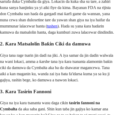
sarrafa duka Cymbalta da giya. Lokacin da kuka sha su tare, a zahiri
kuna sanya hanjinku ya yi aiki fiye da kima. Bayanan FDA na rijista
don Cymbalta sun haɗa da gargaɗi mai ƙarfi game da wannan, yana
nuna cewa shan duloxetine tare da yawan shan giya na iya haifar da
mummunar lalacewar hanta (
tushen
). Haɗa su yana ƙara haɗarin
kamuwa da matsalolin hanta, daga kumburi zuwa lalacewar dindindin.
2. Ƙara Matsalolin Baƙin Ciki da damuwa
Giya tana rage tsarin jin daɗi na jiki. A iya samar da jin daɗin walwala
na wani lokaci, amma a ƙarshe tana iya ƙara tsananta alamomin baƙin
ciki da damuwa da Cymbalta aka ba da shawarar magancewa. Tana
aiki a kan maganin ku, wanda zai iya ɓata fa'idarsa kuma ya sa ku ji
gajiya, rashin bege, ko damuwa a tsawon lokaci.
3. Ƙara Tasirin Fannoni
Giya na iya kara tsananta wasu daga cikin
tasirin fannoni na
Cymbalta
da aka saba gani. Shin kun taɓa jin gajiya ko kamar ana