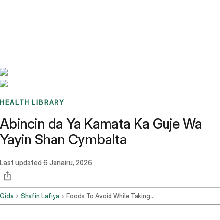
Benchmarks
Stories
FAQ
Sign up / Log in
HEALTH LIBRARY
Abincin da Ya Kamata Ka Guje Wa
Yayin Shan Cymbalta
Last updated
6 Janairu, 2026
Gida
Shafin Lafiya
Foods To Avoid While Taking Cymbalta