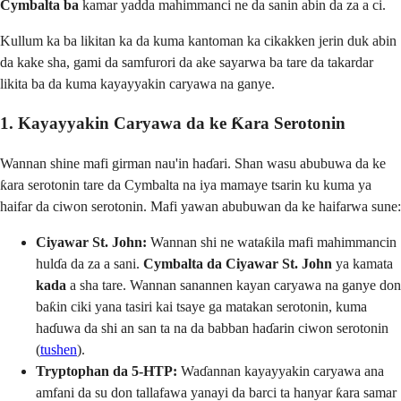
Cymbalta ba
kamar yadda mahimmanci ne da sanin abin da za a ci.
Kullum ka ba likitan ka da kuma kantoman ka cikakken jerin duk abin
da kake sha, gami da samfurori da ake sayarwa ba tare da takardar
likita ba da kuma kayayyakin caryawa na ganye.
1. Kayayyakin Caryawa da ke Ƙara Serotonin
Wannan shine mafi girman nau'in haɗari. Shan wasu abubuwa da ke
ƙara serotonin tare da Cymbalta na iya mamaye tsarin ku kuma ya
haifar da ciwon serotonin. Mafi yawan abubuwan da ke haifarwa sune:
Ciyawar St. John:
Wannan shi ne wataƙila mafi mahimmancin
hulɗa da za a sani.
Cymbalta da Ciyawar St. John
ya kamata
kada
a sha tare. Wannan sanannen kayan caryawa na ganye don
baƙin ciki yana tasiri kai tsaye ga matakan serotonin, kuma
haɗuwa da shi an san ta na da babban haɗarin ciwon serotonin
(
tushen
).
Tryptophan da 5-HTP:
Waɗannan kayayyakin caryawa ana
amfani da su don tallafawa yanayi da barci ta hanyar ƙara samar