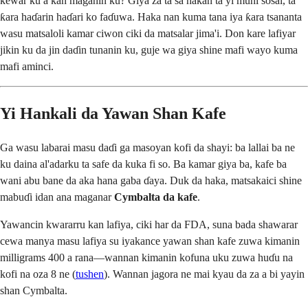
kewar ku a kan maganin ku? Giya za ta sa hakan ta yi muni sosai, ta
ƙara haɗarin haɗari ko faɗuwa. Haka nan kuma tana iya ƙara tsananta
wasu matsaloli kamar ciwon ciki da matsalar jima'i. Don kare lafiyar
jikin ku da jin daɗin tunanin ku, guje wa giya shine mafi wayo kuma
mafi aminci.
Yi Hankali da Yawan Shan Kafe
Ga wasu labarai masu daɗi ga masoyan kofi da shayi: ba lallai ba ne
ku daina al'adarku ta safe da kuka fi so. Ba kamar giya ba, kafe ba
wani abu bane da aka hana gaba ɗaya. Duk da haka, matsakaici shine
mabuɗi idan ana maganar
Cymbalta da kafe
.
Yawancin kwararru kan lafiya, ciki har da FDA, suna bada shawarar
cewa manya masu lafiya su iyakance yawan shan kafe zuwa kimanin
milligrams 400 a rana—wannan kimanin kofuna uku zuwa huɗu na
kofi na oza 8 ne (
tushen
). Wannan jagora ne mai kyau da za a bi yayin
shan Cymbalta.