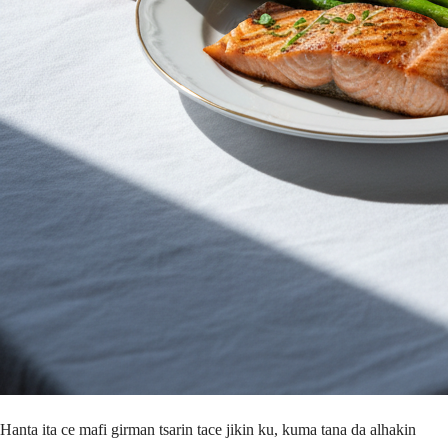
Hanta ita ce mafi girman tsarin tace jikin ku, kuma tana da alhakin