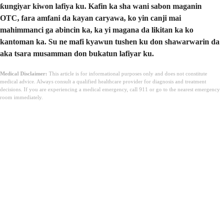
ƙungiyar kiwon lafiya ku. Kafin ka sha wani sabon maganin
OTC, fara amfani da kayan caryawa, ko yin canji mai
mahimmanci ga abincin ka, ka yi magana da likitan ka ko
kantoman ka. Su ne mafi kyawun tushen ku don shawarwarin da
aka tsara musamman don bukatun lafiyar ku.
Medical Disclaimer:
This article is for informational purposes only and does not constitute
medical advice. Always consult a qualified healthcare provider for diagnosis and treatment
decisions. If you are experiencing a medical emergency, call 911 or go to the nearest emergency
room immediately.