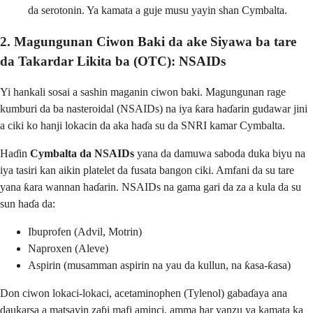
da serotonin. Ya kamata a guje musu yayin shan Cymbalta.
2. Magungunan Ciwon Baki da ake Siyawa ba tare
da Takardar Likita ba (OTC): NSAIDs
Yi hankali sosai a sashin maganin ciwon baki. Magungunan rage
kumburi da ba nasteroidal (NSAIDs) na iya ƙara haɗarin gudawar jini
a ciki ko hanji lokacin da aka haɗa su da SNRI kamar Cymbalta.
Haɗin
Cymbalta da NSAIDs
yana da damuwa saboda duka biyu na
iya tasiri kan aikin platelet da fusata bangon ciki. Amfani da su tare
yana ƙara wannan haɗarin. NSAIDs na gama gari da za a kula da su
sun haɗa da:
Ibuprofen (Advil, Motrin)
Naproxen (Aleve)
Aspirin (musamman aspirin na yau da kullun, na ƙasa-ƙasa)
Don ciwon lokaci-lokaci, acetaminophen (Tylenol) gabaɗaya ana
daukarsa a matsayin zaɓi mafi aminci, amma har yanzu ya kamata ka