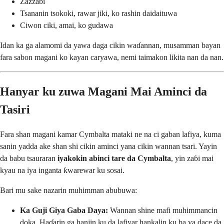
Zazzabi
Tsananin tsokoki, rawar jiki, ko rashin daidaituwa
Ciwon ciki, amai, ko gudawa
Idan ka ga alamomi da yawa daga cikin waɗannan, musamman bayan
fara sabon magani ko kayan caryawa, nemi taimakon likita nan da nan.
Hanyar ku zuwa Magani Mai Aminci da
Tasiri
Fara shan magani kamar Cymbalta mataki ne na ci gaban lafiya, kuma
sanin yadda ake shan shi cikin aminci yana cikin wannan tsari. Yayin
da babu tsauraran
iyakokin abinci tare da Cymbalta
, yin zaɓi mai
kyau na iya inganta ƙwarewar ku sosai.
Bari mu sake nazarin muhimman abubuwa:
Ka Guji Giya Gaba Daya:
Wannan shine mafi muhimmancin
doka. Haɗarin ga hanjin ku da lafiyar hankalin ku ba ya dace da