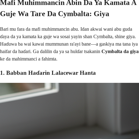
Mafi Muhimmancin Abin Da Ya Kamata A
Guje Wa Tare Da Cymbalta: Giya
Bari mu fara da mafi muhimmancin abu. Idan akwai wani abu guda
ɗaya da ya kamata ka guje wa sosai yayin shan Cymbalta, shine giya.
Haɗuwa ba wai kawai mummunan ra'ayi bane—a gaskiya ma tana iya
haifar da haɗari. Ga dalilin da ya sa hulɗar tsakanin
Cymbalta da giya
ke da mahimmanci a fahimta.
1. Babban Haɗarin Lalacewar Hanta