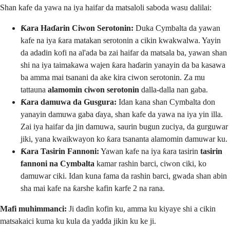
Shan kafe da yawa na iya haifar da matsaloli saboda wasu dalilai:
Ƙara Haɗarin Ciwon Serotonin:
Duka Cymbalta da yawan
kafe na iya ƙara matakan serotonin a cikin kwakwalwa. Yayin
da adadin kofi na al'ada ba zai haifar da matsala ba, yawan shan
shi na iya taimakawa wajen ƙara haɗarin yanayin da ba kasawa
ba amma mai tsanani da ake kira ciwon serotonin. Za mu
tattauna
alamomin ciwon serotonin
dalla-dalla nan gaba.
Ƙara damuwa da Gusgura:
Idan kana shan Cymbalta don
yanayin damuwa gaba ɗaya, shan kafe da yawa na iya yin illa.
Zai iya haifar da jin damuwa, saurin bugun zuciya, da gurguwar
jiki, yana kwaikwayon ko ƙara tsananta alamomin damuwar ku.
Ƙara Tasirin Fannoni:
Yawan kafe na iya ƙara tasirin
tasirin
fannoni na Cymbalta
kamar rashin barci, ciwon ciki, ko
damuwar ciki. Idan kuna fama da rashin barci, gwada shan abin
sha mai kafe na ƙarshe kafin karfe 2 na rana.
Mafi muhimmanci:
Ji daɗin kofin ku, amma ku kiyaye shi a cikin
matsakaici kuma ku kula da yadda jikin ku ke ji.