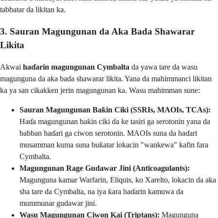
tabbatar da likitan ka.
3. Sauran Magungunan da Aka Bada Shawarar
Likita
Akwai
haɗarin magungunan Cymbalta
da yawa tare da wasu
magunguna da aka bada shawarar likita. Yana da mahimmanci likitan
ka ya san cikakken jerin magungunan ka. Wasu mahimman sune:
Sauran Magungunan Baƙin Ciki (SSRIs, MAOIs, TCAs):
Haɗa magungunan baƙin ciki da ke tasiri ga serotonin yana da
babban haɗari ga ciwon serotonin. MAOIs suna da haɗari
musamman kuma suna buƙatar lokacin "wankewa" kafin fara
Cymbalta.
Magungunan Rage Gudawar Jini (Anticoagulants):
Magunguna kamar Warfarin, Eliquis, ko Xarelto, lokacin da aka
sha tare da Cymbalta, na iya ƙara haɗarin kamuwa da
mummunar gudawar jini.
Wasu Magungunan Ciwon Kai (Triptans):
Magunguna