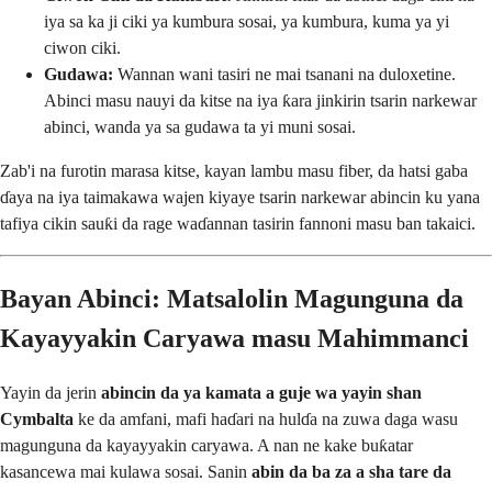
iya sa ka ji ciki ya kumbura sosai, ya kumbura, kuma ya yi
ciwon ciki.
Gudawa:
Wannan wani tasiri ne mai tsanani na duloxetine.
Abinci masu nauyi da kitse na iya ƙara jinkirin tsarin narkewar
abinci, wanda ya sa gudawa ta yi muni sosai.
Zab'i na furotin marasa kitse, kayan lambu masu fiber, da hatsi gaba
ɗaya na iya taimakawa wajen kiyaye tsarin narkewar abincin ku yana
tafiya cikin sauƙi da rage waɗannan tasirin fannoni masu ban takaici.
Bayan Abinci: Matsalolin Magunguna da
Kayayyakin Caryawa masu Mahimmanci
Yayin da jerin
abincin da ya kamata a guje wa yayin shan
Cymbalta
ke da amfani, mafi haɗari na hulɗa na zuwa daga wasu
magunguna da kayayyakin caryawa. A nan ne kake buƙatar
kasancewa mai kulawa sosai. Sanin
abin da ba za a sha tare da