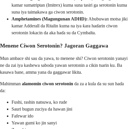
kamar sumatriptan (Imitrex) kuma suna tasiri ga serotonin kuma
suna iya taimakawa ga ciwon serotonin.
Amphetamines (Magungunan ADHD):
Abubuwan motsa jiki
kamar Adderall da Ritalin kuma na iya ƙara haɗarin ciwon
serotonin lokacin da aka haɗa su da Cymbalta.
Menene Ciwon Serotonin? Jagoran Gaggawa
Mun ambace shi sau da yawa, to menene shi? Ciwon serotonin yanayi
ne da zai iya kashewa saboda yawan serotonin a cikin tsarin ku. Ba
kasawa bane, amma yana da gaggawar likita.
Mahimman
alamomin ciwon serotonin
da za a kula da su sun haɗa
da:
Fushi, rashin natsuwa, ko rude
Sauri bugun zuciya da hawan jini
Fafewar ido
Yawan gumi ko jin sanyi