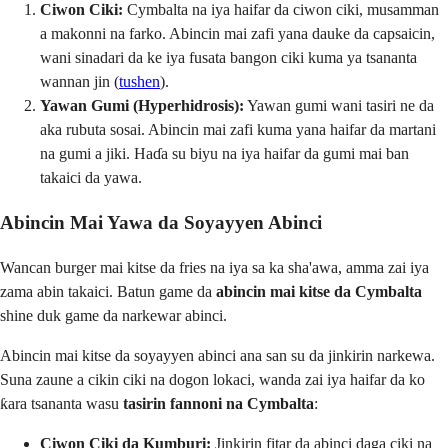
Ciwon Ciki:
Cymbalta na iya haifar da ciwon ciki, musamman
a makonni na farko. Abincin mai zafi yana dauke da capsaicin,
wani sinadari da ke iya fusata bangon ciki kuma ya tsananta
wannan jin (
tushen
).
Yawan Gumi (Hyperhidrosis):
Yawan gumi wani tasiri ne da
aka rubuta sosai. Abincin mai zafi kuma yana haifar da martani
na gumi a jiki. Haɗa su biyu na iya haifar da gumi mai ban
takaici da yawa.
Abincin Mai Yawa da Soyayyen Abinci
Wancan burger mai kitse da fries na iya sa ka sha'awa, amma zai iya
zama abin takaici. Batun game da
abincin mai kitse da Cymbalta
shine duk game da narkewar abinci.
Abincin mai kitse da soyayyen abinci ana san su da jinkirin narkewa.
Suna zaune a cikin ciki na dogon lokaci, wanda zai iya haifar da ko
ƙara tsananta wasu
tasirin fannoni na Cymbalta
:
Ciwon Ciki da Kumburi:
Jinkirin fitar da abinci daga ciki na