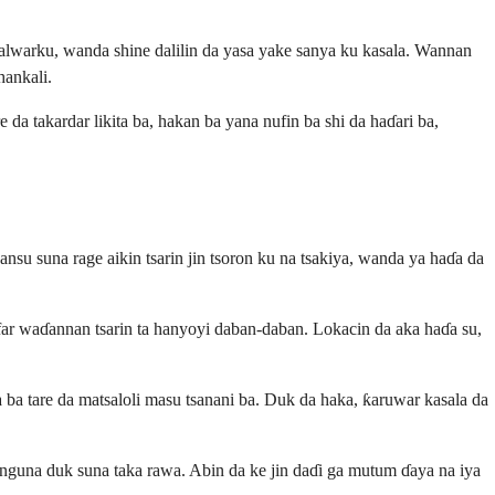
walwarku, wanda shine dalilin da yasa yake sanya ku kasala. Wannan
hankali.
da takardar likita ba, hakan ba yana nufin ba shi da haɗari ba,
su suna rage aikin tsarin jin tsoron ku na tsakiya, wanda ya haɗa da
r waɗannan tsarin ta hanyoyi daban-daban. Lokacin da aka haɗa su,
a tare da matsaloli masu tsanani ba. Duk da haka, ƙaruwar kasala da
guna duk suna taka rawa. Abin da ke jin daɗi ga mutum ɗaya na iya