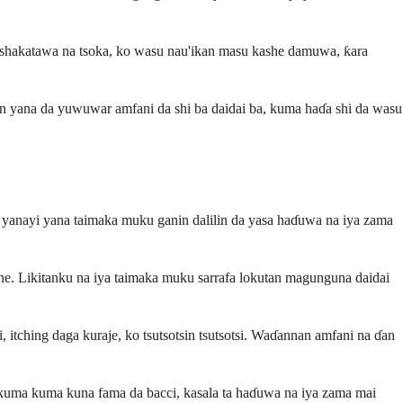
 shakatawa na tsoka, ko wasu nau'ikan masu kashe damuwa, ƙara
in yana da yuwuwar amfani da shi ba daidai ba, kuma haɗa shi da wasu
n yanayi yana taimaka muku ganin dalilin da yasa haɗuwa na iya zama
ine. Likitanku na iya taimaka muku sarrafa lokutan magunguna daidai
itching daga kuraje, ko tsutsotsin tsutsotsi. Waɗannan amfani na ɗan
e kuma kuma kuna fama da bacci, kasala ta haɗuwa na iya zama mai