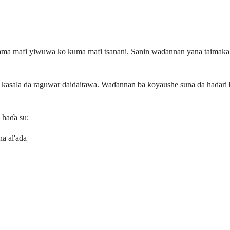
 zama mafi yiwuwa ko kuma mafi tsanani. Sanin waɗannan yana taimaka 
rin kasala da raguwar daidaitawa. Waɗannan ba koyaushe suna da haɗar
 haɗa su:
a al'ada