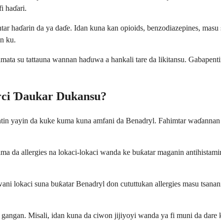
i haɗari.
r haɗarin da ya daɗe. Idan kuna kan opioids, benzodiazepines, masu
n ku.
mata su tattauna wannan haɗuwa a hankali tare da likitansu. Gabapent
arci Ɗaukar Dukansu?
apentin yayin da kuke kuma kuna amfani da Benadryl. Fahimtar waɗanna
ma da allergies na lokaci-lokaci wanda ke buƙatar maganin antihistam
 lokaci suna buƙatar Benadryl don cututtukan allergies masu tsanani, 
a gangan. Misali, idan kuna da ciwon jijiyoyi wanda ya fi muni da dar