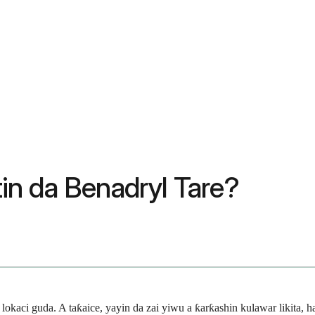
n da Benadryl Tare?
lokaci guda. A taƙaice, yayin da zai yiwu a ƙarƙashin kulawar likita