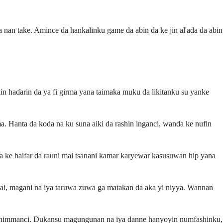
 nan take. Amince da hankalinku game da abin da ke jin al'ada da abin
in haɗarin da ya fi girma yana taimaka muku da likitanku su yanke
. Hanta da koda na ku suna aiki da rashin inganci, wanda ke nufin
a ke haifar da rauni mai tsanani kamar karyewar kasusuwan hip yana
sosai, magani na iya taruwa zuwa ga matakan da aka yi niyya. Wannan
i mahimmanci. Dukansu magungunan na iya danne hanyoyin numfashinku,