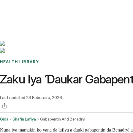
Benchmarks
Stories
FAQ
Sign up / Log in
HEALTH LIBRARY
Zaku Iya Ɗaukar Gabapenti
Last updated
23 Faburairu, 2026
Gida
Shafin Lafiya
Gabapentin And Benadryl
Kuna iya mamakin ko yana da lafiya a ɗauki gabapentin da Benadryl a 