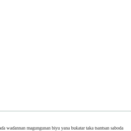
, haɗa waɗannan magungunan biyu yana buƙatar taka tsantsan saboda