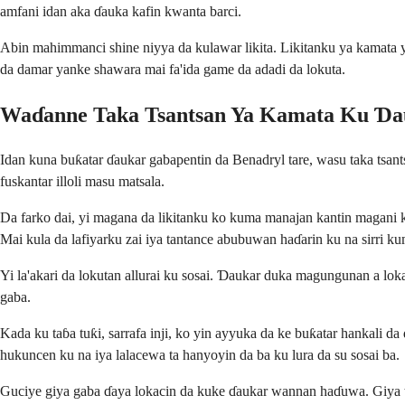
amfani idan aka ɗauka kafin kwanta barci.
Abin mahimmanci shine niyya da kulawar likita. Likitanku ya kamata
da damar yanke shawara mai fa'ida game da adadi da lokuta.
Waɗanne Taka Tsantsan Ya Kamata Ku Ɗa
Idan kuna buƙatar ɗaukar gabapentin da Benadryl tare, wasu taka tsa
fuskantar illoli masu matsala.
Da farko dai, yi magana da likitanku ko kuma manajan kantin magani 
Mai kula da lafiyarku zai iya tantance abubuwan haɗarin ku na sirri 
Yi la'akari da lokutan allurai ku sosai. Ɗaukar duka magungunan a loka
gaba.
Kada ku taɓa tuƙi, sarrafa inji, ko yin ayyuka da ke buƙatar hankali 
hukuncen ku na iya lalacewa ta hanyoyin da ba ku lura da su sosai ba.
Guciye giya gaba ɗaya lokacin da kuke ɗaukar wannan haɗuwa. Giya tana