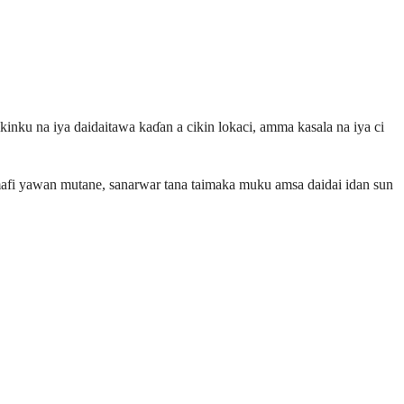
kinku na iya daidaitawa kaɗan a cikin lokaci, amma kasala na iya ci
mafi yawan mutane, sanarwar tana taimaka muku amsa daidai idan sun