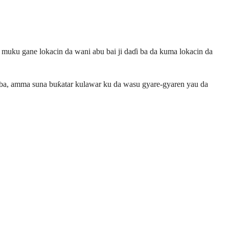
muku gane lokacin da wani abu bai ji daɗi ba da kuma lokacin da
i ba, amma suna buƙatar kulawar ku da wasu gyare-gyaren yau da