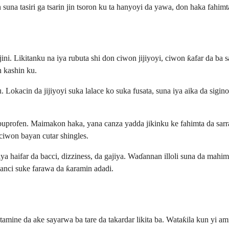
suna tasiri ga tsarin jin tsoron ku ta hanyoyi da yawa, don haka fahi
ini. Likitanku na iya rubuta shi don ciwon jijiyoyi, ciwon ƙafar da ba 
 kashin ku.
 ku. Lokacin da jijiyoyi suka lalace ko suka fusata, suna iya aika da 
profen. Maimakon haka, yana canza yadda jikinku ke fahimta da sarrafa
iwon bayan cutar shingles.
 haifar da bacci, dizziness, da gajiya. Waɗannan illoli suna da mahi
wanci suke farawa da ƙaramin adadi.
mine da ake sayarwa ba tare da takardar likita ba. Wataƙila kun yi amfa