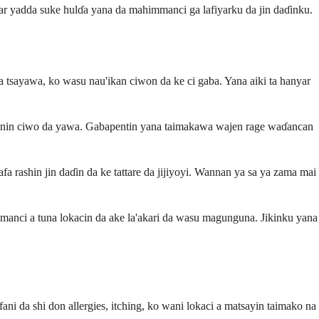
mtar yadda suke hulɗa yana da mahimmanci ga lafiyarku da jin daɗinku.
sa tsayawa, ko wasu nau'ikan ciwon da ke ci gaba. Yana aiki ta hanyar
siginonin ciwo da yawa. Gabapentin yana taimakawa wajen rage waɗancan
 rashin jin daɗin da ke tattare da jijiyoyi. Wannan ya sa ya zama mai
mmanci a tuna lokacin da ake la'akari da wasu magunguna. Jikinku yana
ni da shi don allergies, itching, ko wani lokaci a matsayin taimako na