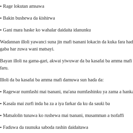
• Rage lokutan amsawa
• Bakin bushewa da ƙishirwa
• Gani mara haske ko wahalar daidaita idanunku
Waɗannan illoli yawanci suna jin mafi tsanani lokacin da kuka fara ha
gaba har zuwa wani matsayi.
Bayan illoli na gama-gari, akwai yiwuwar da ba kasafai ba amma mafi
faru.
Illoli da ba kasafai ba amma mafi damuwa sun haɗa da:
• Ragewar numfashi mai tsanani, ma'ana numfashinku ya zama a hankal
• Kasala mai zurfi inda ba za a iya farkar da ku da sauƙi ba
• Matsalolin tunawa ko rushewa mai tsanani, musamman a tsofaffi
• Faɗuwa da raunuka saboda rashin daidaitawa