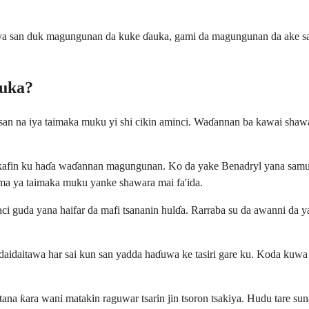
 ya san duk magungunan da kuke ɗauka, gami da magungunan da ake say
uka?
ntsan na iya taimaka muku yi shi cikin aminci. Waɗannan ba kawai sh
kafin ku haɗa waɗannan magungunan. Ko da yake Benadryl yana samuwa 
kuma ya taimaka muku yanke shawara mai fa'ida.
ci guda yana haifar da mafi tsananin hulɗa. Rarraba su da awanni da ya
da daidaitawa har sai kun san yadda haɗuwa ke tasiri gare ku. Koda ku
 ƙara wani matakin raguwar tsarin jin tsoron tsakiya. Hudu tare suna 