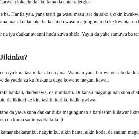
fitarwa a lokacin da ake fama da cutar allergies.
e ba. Har ila yau, yana tasiri ga wasu masu isar da sako a cikin kwak
zama matsala idan aka haɗa shi da wasu magungunan da ke kwantar da 
lar na iya ɗaukar awanni huɗu zuwa shida. Yayin da yake samuwa ba tare 
Jikinku?
a iya ƙara tasirin kasala na juna. Wannan yana faruwa ne saboda dukan
ye da yadda za ku fuskanta daga kowane magani kawai.
afa hankali, daidaitawa, da numfashi. Dukansu magungunan suna shafa
n da likitoci ke kira tasirin ƙari ko hadin gwiwa.
ne da yawa suna ɗaukar duka magungunan a ƙarƙashin kulawar likita b
yuka da kuma sanin yadda kuke ji.
ar shekarunku, nauyin ku, aikin hanta, aikin koda, da sauran magun