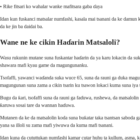
• Rike fitsari ko wahalar wanke mafitsara gaba ɗaya
Idan kun fuskanci matsalar numfashi, kasala mai tsanani da ke damun 
da ke jin ba daidai ba.
Wane ne ke cikin Haɗarin Matsaloli?
Wasu rukunin mutane suna fuskantar haɗarin da ya karu lokacin da suk
shawara mafi kyau game da magungunanku.
Tsofaffi, yawanci waɗanda suka wuce 65, suna da rauni ga duka magun
magungunan suna zama a cikin tsarin ku tsawon lokaci kuma suna iya 
Bugu da ƙari, tsofaffi suna da rauni ga faɗuwa, rushewa, da matsalo
ƙaruwa sosai tare da wannan haɗuwa.
Mutanen da ke da matsalolin koda suna buƙatar taka tsantsan saboda ga
yana sa illoli su zama mafi yiwuwa da kuma mafi tsanani.
Idan kuna da cututtukan numfashi kamar cutar huhu ta kullum, asma,