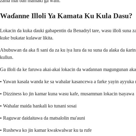
zama mai ban mamaki ga wani.
Waɗanne Illoli Ya Kamata Ku Kula Dasu?
Lokacin da kuka ɗauki gabapentin da Benadryl tare, wasu illoli suna
kuke buƙatar kulawar likita.
Abubuwan da aka fi sani da za ku iya lura da su suna da alaƙa da ƙa
kullun.
Ga illoli da ke faruwa akai-akai lokacin da waɗannan magungunan aka
• Yawan kasala wanda ke sa wahalar kasancewa a farke yayin ayyuka n
• Dizziness ko jin kamar kuna wasu kafe, musamman lokacin tsayawa
• Wahalar maida hankali ko tunani sosai
• Raguwar daidaitawa da matsalolin ma'auni
• Rushewa ko jin kamar kwakwalwar ku ta rufe