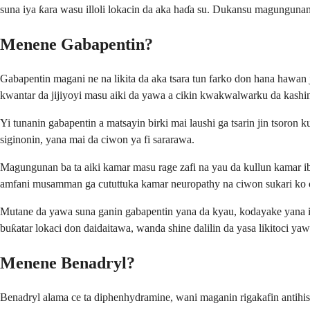
suna iya ƙara wasu illoli lokacin da aka haɗa su. Dukansu magungunan 
Menene Gabapentin?
Gabapentin magani ne na likita da aka tsara tun farko don hana hawan j
kwantar da jijiyoyi masu aiki da yawa a cikin kwakwalwarku da kashin
Yi tunanin gabapentin a matsayin birki mai laushi ga tsarin jin tsoron
siginonin, yana mai da ciwon ya fi sararawa.
Magungunan ba ta aiki kamar masu rage zafi na yau da kullun kamar ibu
amfani musamman ga cututtuka kamar neuropathy na ciwon sukari ko c
Mutane da yawa suna ganin gabapentin yana da kyau, kodayake yana iya
buƙatar lokaci don daidaitawa, wanda shine dalilin da yasa likitoci ya
Menene Benadryl?
Benadryl alama ce ta diphenhydramine, wani maganin rigakafin antihista