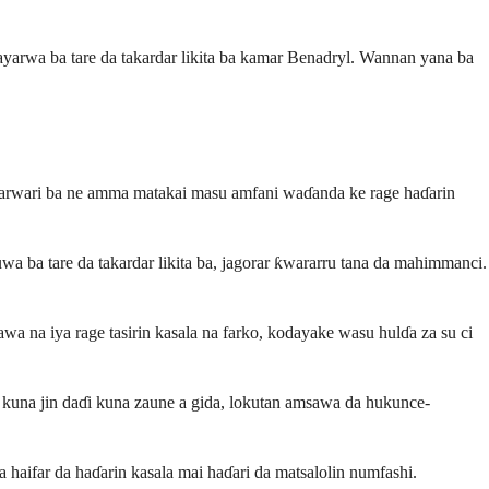
arwa ba tare da takardar likita ba kamar Benadryl. Wannan yana ba
awarwari ba ne amma matakai masu amfani waɗanda ke rage haɗarin
ba tare da takardar likita ba, jagorar ƙwararru tana da mahimmanci.
wa na iya rage tasirin kasala na farko, kodayake wasu hulɗa za su ci
wa kuna jin daɗi kuna zaune a gida, lokutan amsawa da hukunce-
haifar da haɗarin kasala mai haɗari da matsalolin numfashi.