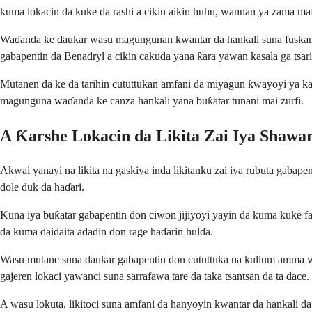
kuma lokacin da kuke da rashi a cikin aikin huhu, wannan ya zama maf
Waɗanda ke ɗaukar wasu magungunan kwantar da hankali suna fuskanta
gabapentin da Benadryl a cikin cakuda yana ƙara yawan kasala ga tsari
Mutanen da ke da tarihin cututtukan amfani da miyagun ƙwayoyi ya ka
magunguna waɗanda ke canza hankali yana buƙatar tunani mai zurfi.
A Ƙarshe Lokacin da Likita Zai Iya Shaw
Akwai yanayi na likita na gaskiya inda likitanku zai iya rubuta gab
dole duk da haɗari.
Kuna iya buƙatar gabapentin don ciwon jijiyoyi yayin da kuma kuke fa
da kuma daidaita adadin don rage haɗarin hulɗa.
Wasu mutane suna ɗaukar gabapentin don cututtuka na kullum amma wani
gajeren lokaci yawanci suna sarrafawa tare da taka tsantsan da ta dace.
A wasu lokuta, likitoci suna amfani da hanyoyin kwantar da hankali d