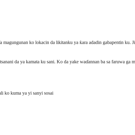
ɗa magungunan ko lokacin da likitanku ya ƙara adadin gabapentin ku. Ji
 tsanani da ya kamata ku sani. Ko da yake waɗannan ba sa faruwa ga 
i ko kuma ya yi sanyi sosai