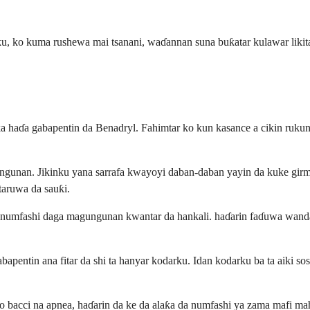
ku, ko kuma rushewa mai tsanani, waɗannan suna buƙatar kulawar likita
a haɗa gabapentin da Benadryl. Fahimtar ko kun kasance a cikin rukun
gunan. Jikinku yana sarrafa kwayoyi daban-daban yayin da kuke girma
taruwa da sauƙi.
lin numfashi daga magungunan kwantar da hankali. haɗarin faɗuwa wand
bapentin ana fitar da shi ta hanyar kodarku. Idan kodarku ba ta aiki 
 ko bacci na apnea, haɗarin da ke da alaƙa da numfashi ya zama maf