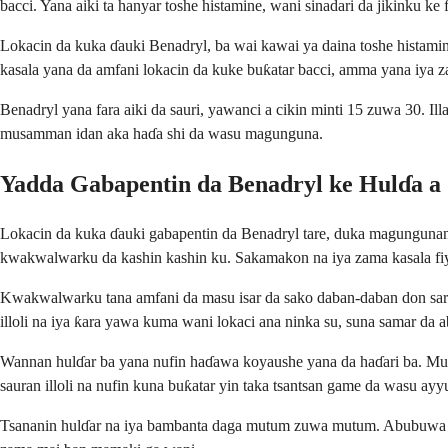
bacci. Yana aiki ta hanyar toshe histamine, wani sinadari da jikinku ke 
Lokacin da kuka ɗauki Benadryl, ba wai kawai ya daina toshe histamin
kasala yana da amfani lokacin da kuke buƙatar bacci, amma yana iya 
Benadryl yana fara aiki da sauri, yawanci a cikin minti 15 zuwa 30. Il
musamman idan aka haɗa shi da wasu magunguna.
Yadda Gabapentin da Benadryl ke Hulɗa a 
Lokacin da kuka ɗauki gabapentin da Benadryl tare, duka magungunan n
kwakwalwarku da kashin kashin ku. Sakamakon na iya zama kasala fi
Kwakwalwarku tana amfani da masu isar da sako daban-daban don sarr
illoli na iya ƙara yawa kuma wani lokaci ana ninka su, suna samar da abi
Wannan hulɗar ba yana nufin haɗawa koyaushe yana da haɗari ba. Muta
sauran illoli na nufin kuna buƙatar yin taka tsantsan game da wasu ay
Tsananin hulɗar na iya bambanta daga mutum zuwa mutum. Abubuwa kam