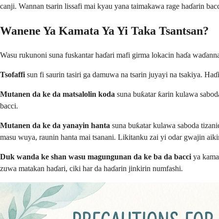
canji. Wannan tsarin lissafi mai kyau yana taimakawa rage haɗarin bac
Wanene Ya Kamata Ya Yi Taka Tsantsan?
Wasu rukunoni suna fuskantar haɗari mafi girma lokacin haɗa waɗan
Tsofaffi
sun fi saurin tasiri ga damuwa na tsarin juyayi na tsakiya. H
Mutanen da ke da matsalolin koda
suna buƙatar ƙarin kulawa saboda 
bacci.
Mutanen da ke da yanayin hanta
suna buƙatar kulawa saboda tizanid
masu wuya, raunin hanta mai tsanani. Likitanku zai yi odar gwajin aik
Duk wanda ke shan wasu magungunan da ke ba da bacci
ya kamat
zuwa matakan haɗari, ciki har da haɗarin jinkirin numfashi.