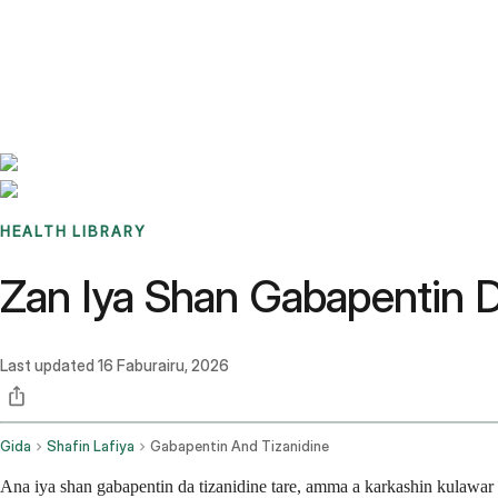
Benchmarks
Stories
FAQ
Sign up / Log in
HEALTH LIBRARY
Zan Iya Shan Gabapentin D
Last updated
16 Faburairu, 2026
Gida
Shafin Lafiya
Gabapentin And Tizanidine
Ana iya shan gabapentin da tizanidine tare, amma a karkashin kulawar 