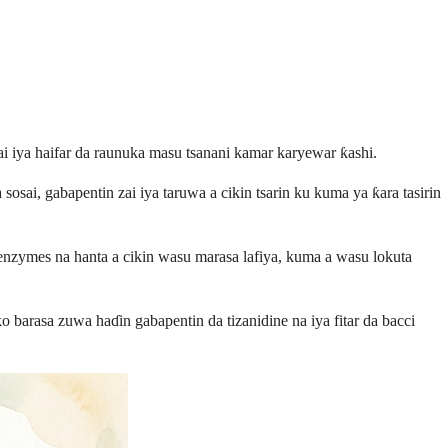
ai iya haifar da raunuka masu tsanani kamar karyewar ƙashi.
osai, gabapentin zai iya taruwa a cikin tsarin ku kuma ya ƙara tasirin
 enzymes na hanta a cikin wasu marasa lafiya, kuma a wasu lokuta
o barasa zuwa haɗin gabapentin da tizanidine na iya fitar da bacci