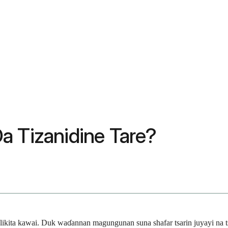
a Tizanidine Tare?
likita kawai. Duk waɗannan magungunan suna shafar tsarin juyayi na ts