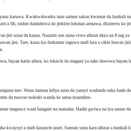
a su yana ƙaruwa. Kwakwalwarku tana samun saƙon kwantar da hankali m
ani a fili, rashin daidaituwa da jinkirin lokutan amsawa, dizziness ko j
wan jini sosai da kansa. Nazarin sun nuna cewa allurai ɗaya na 8 mg ya
hawan jini. Tare, kuna iya fuskantar raguwa mafi lura a cikin hawan
a.
iwa, bayan ƙarin allura, ko lokacin da magani ya sake dawowa bayan h
nguna tare. Wasu marasa lafiya suna da yanayi waɗanda suka haɗa da ci
tin da tsawon tsokoki wanda ke amsa tizanidine.
mar magance wani ɓangare na matsalar. Haɗin gwiwa na iya samar da
a kwayoyi a mafi ƙarancin tasiri. Sannan suna ƙara allurai a hankali