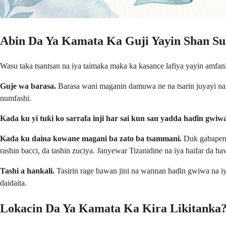
Abin Da Ya Kamata Ka Guji Yayin Shan S
Wasu taka tsantsan na iya taimaka maka ka kasance lafiya yayin amfa
Guje wa barasa.
Barasa wani maganin damuwa ne na tsarin juyayi na ts
numfashi.
Kada ku yi tuƙi ko sarrafa inji har sai kun san yadda haɗin gwiwa
Kada ku daina kowane magani ba zato ba tsammani.
Duk gabapenti
rashin bacci, da tashin zuciya. Janyewar Tizanidine na iya haifar da h
Tashi a hankali.
Tasirin rage hawan jini na wannan haɗin gwiwa na iya 
daidaita.
Lokacin Da Ya Kamata Ka Kira Likitanka