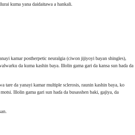
allurai kuma yana daidaitawa a hankali.
nayi kamar postherpetic neuralgia (ciwon jijiyoyi bayan shingles),
kwalwarku da kuma kashin baya. Illolin gama gari da kansa sun haɗa da
a tare da yanayi kamar multiple sclerosis, raunin kashin baya, ko
motsi. Illolin gama gari sun haɗa da busasshen baki, gajiya, da
san.