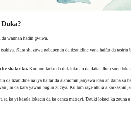
u Duka?
ni da wannan haɗin gwiwa.
akiya. Ƙara shi zuwa gabapentin da tizanidine yana haifar da tasirin 
 ke shafar ku.
Kunnun farko da duk lokutan daidaita allura sune lokac
n da tizanidine na iya haifar da alamomin janyewa idan an daina su 
awan jini da ƙara yawan bugun zuciya. Kullum rage allura a ƙarƙashin ja
sa ka yi kasala lokacin da ka canza matsayi. Ɗauki lokaci ka zauna a ge
?