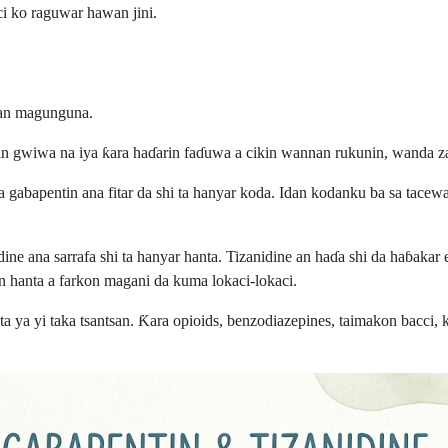
ci ko raguwar hawan jini.
nan magunguna.
aɗin gwiwa na iya ƙara haɗarin faɗuwa a cikin wannan rukunin, wanda z
gabapentin ana fitar da shi ta hanyar koda. Idan kodanku ba sa tacewa s
ine ana sarrafa shi ta hanyar hanta. Tizanidine an haɗa shi da haɓakar
in hanta a farkon magani da kuma lokaci-lokaci.
a ya yi taka tsantsan. Ƙara opioids, benzodiazepines, taimakon bacci, k