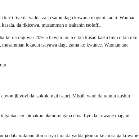
ai ƙarfi fiye da yadda za ta samu daga kowane magani kaɗai. Wannan
in kasala, da rikicewa, musamman a tsakanin tsofaffi.
 haifar da raguwar 20% a hawan jini a cikin kusan kashi biyu cikin uku
 jini, musamman lokacin tsayawa daga zama ko kwance. Wannan ana
utu.
won jijiyoyi da tsokoki mai tsauri. Misali, wani da raunin kashin
 ingantaccen taimakon alamomi gaba ɗaya fiye da kowane magani
 kuma daban-daban don su iya lura da yadda jikinku ke amsa ga kowane