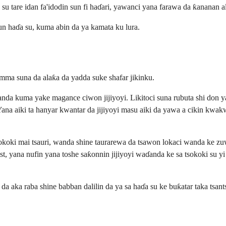
a su tare idan fa'idodin sun fi haɗari, yawanci yana farawa da ƙananan 
un haɗa su, kuma abin da ya kamata ku lura.
ma suna da alaƙa da yadda suke shafar jikinku.
nda kuma yake magance ciwon jijiyoyi. Likitoci suna rubuta shi don ya
Yana aiki ta hanyar kwantar da jijiyoyi masu aiki da yawa a cikin kwa
sokoki mai tsauri, wanda shine taurarewa da tsawon lokaci wanda ke zuw
st, yana nufin yana toshe saƙonnin jijiyoyi waɗanda ke sa tsokoki su yi 
 aka raba shine babban dalilin da ya sa haɗa su ke buƙatar taka tsant