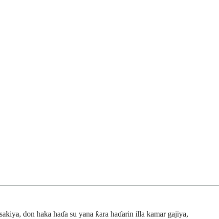
akiya, don haka haɗa su yana ƙara haɗarin illa kamar gajiya,