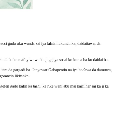
bacci guda uku wanda zai iya lalata hukuncinka, daidaitawa, da
in da kuke mafi yiwuwa ku ji gajiya sosai ko kuma ba ku daidai ba.
ba tare da gargadi ba. Janyewar Gabapentin na iya haɗawa da damuwa,
gorancin likitanka.
fen gado kafin ka tashi, ka riƙe wani abu mai ƙarfi har sai ka ji ka