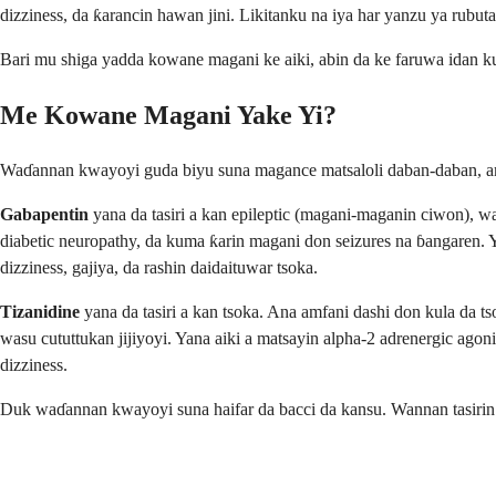
dizziness, da ƙarancin hawan jini. Likitanku na iya har yanzu ya rubut
Bari mu shiga yadda kowane magani ke aiki, abin da ke faruwa idan k
Me Kowane Magani Yake Yi?
Waɗannan kwayoyi guda biyu suna magance matsaloli daban-daban, am
Gabapentin
yana da tasiri a kan epileptic (magani-maganin ciwon), wa
diabetic neuropathy, da kuma ƙarin magani don seizures na ɓangaren. 
dizziness, gajiya, da rashin daidaituwar tsoka.
Tizanidine
yana da tasiri a kan tsoka. Ana amfani dashi don kula da t
wasu cututtukan jijiyoyi. Yana aiki a matsayin alpha-2 adrenergic agoni
dizziness.
Duk waɗannan kwayoyi suna haifar da bacci da kansu. Wannan tasirin da