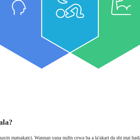
ala?
in matsakaici. Wannan yana nufin cewa ba a la'akari da shi mai haɗar