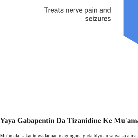
Yaya Gabapentin Da Tizanidine Ke Mu'am
Mu'amala tsakanin waɗannan magunguna guda biyu an sanya su a matsay