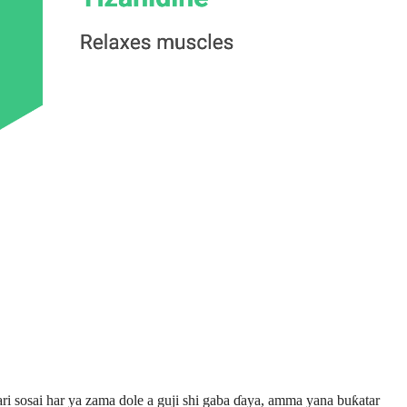
i sosai har ya zama dole a guji shi gaba ɗaya, amma yana buƙatar