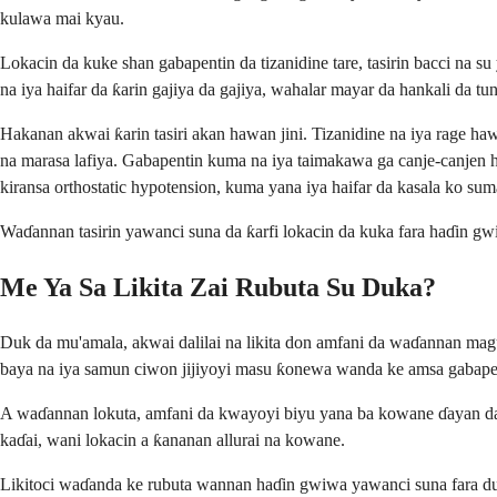
kulawa mai kyau.
Lokacin da kuke shan gabapentin da tizanidine tare, tasirin bacci n
na iya haifar da ƙarin gajiya da gajiya, wahalar mayar da hankali da tun
Hakanan akwai ƙarin tasiri akan hawan jini. Tizanidine na iya rage ha
na marasa lafiya. Gabapentin kuma na iya taimakawa ga canje-canjen 
kiransa orthostatic hypotension, kuma yana iya haifar da kasala ko sum
Waɗannan tasirin yawanci suna da ƙarfi lokacin da kuka fara haɗin gw
Me Ya Sa Likita Zai Rubuta Su Duka?
Duk da mu'amala, akwai dalilai na likita don amfani da waɗannan magu
baya na iya samun ciwon jijiyoyi masu ƙonewa wanda ke amsa gabapen
A waɗannan lokuta, amfani da kwayoyi biyu yana ba kowane ɗayan da
kaɗai, wani lokacin a ƙananan allurai na kowane.
Likitoci waɗanda ke rubuta wannan haɗin gwiwa yawanci suna fara duk