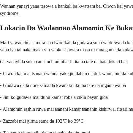
Wannan yanayi yana tasowa a hankali ba kwatsam ba. Ciwon kai yawan
syndrome.
Lokacin Da Wadannan Alamomin Ke Buk
Mafi yawancin al'amura na ciwon kai da gudawa suna warkewa da kansu
yana iya taimaka maka yin yanke shawara masu ma'ana game da kulaw
Ga yanayi da suka cancanci tuntuɓar likita ba tare da bata lokaci ba:
• Ciwon kai mai tsanani wanda yake jin daban da duk wani abin da k
• Gudawa da ta dore sama da kwanaki uku ba tare da ingantawa ba
• Jini ko gudawa mai duhu kamar roba a cikin bayan gida
• Alamomin rashin ruwa mai tsanani kamar tsananin ƙishirwa, fitsari mai
• Zazzabi mai girma sama da 102°F ko 39°C
• Tsananin ciwon ciki da ke ci gaba da yin muni