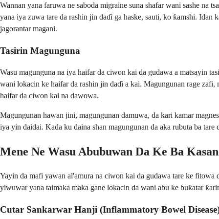
Wannan yana faruwa ne saboda migraine suna shafar wani sashe na tsar
yana iya zuwa tare da rashin jin daɗi ga haske, sauti, ko ƙamshi. I
jagorantar magani.
Tasirin Magunguna
Wasu magunguna na iya haifar da ciwon kai da gudawa a matsayin tasir
wani lokacin ke haifar da rashin jin daɗi a kai. Magungunan rage zafi,
haifar da ciwon kai na dawowa.
Magungunan hawan jini, magungunan damuwa, da kari kamar magnesiu
iya yin daidai. Kada ku daina shan magungunan da aka rubuta ba tare 
Mene Ne Wasu Abubuwan Da Ke Ba Kasan
Yayin da mafi yawan al'amura na ciwon kai da gudawa tare ke fitow
yiwuwar yana taimaka maka gane lokacin da wani abu ke buƙatar ƙarin 
Cutar Sankarwar Hanji (Inflammatory Bowel Disease