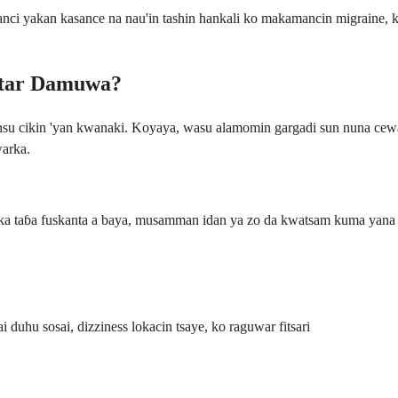
ci yakan kasance na nau'in tashin hankali ko makamancin migraine, k
atar Damuwa?
 cikin 'yan kwanaki. Koyaya, wasu alamomin gargadi sun nuna cewa ku
arka.
uka taɓa fuskanta a baya, musamman idan ya zo da kwatsam kuma yana 
 duhu sosai, dizziness lokacin tsaye, ko raguwar fitsari