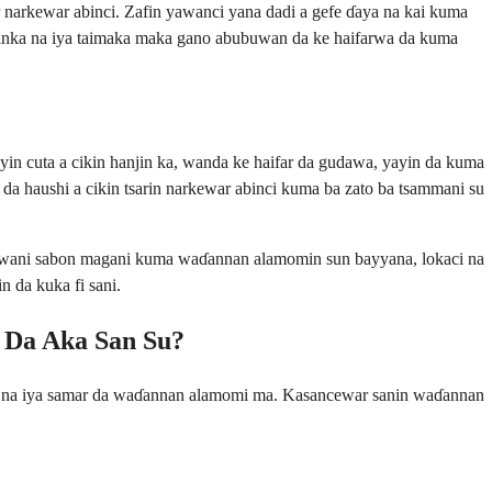
r narkewar abinci. Zafin yawanci yana dadi a gefe ɗaya na kai kuma
mominka na iya taimaka maka gano abubuwan da ke haifarwa da kuma
yin cuta a cikin hanjin ka, wanda ke haifar da gudawa, yayin da kuma
r da haushi a cikin tsarin narkewar abinci kuma ba zato ba tsammani su
wani sabon magani kuma waɗannan alamomin sun bayyana, lokaci na
 da kuka fi sani.
Da Aka San Su?
wa na iya samar da waɗannan alamomi ma. Kasancewar sanin waɗannan