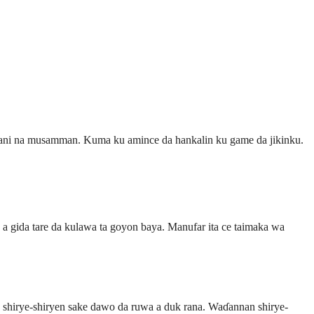
agani na musamman. Kuma ku amince da hankalin ku game da jikinku.
a gida tare da kulawa ta goyon baya. Manufar ita ce taimaka wa
o shirye-shiryen sake dawo da ruwa a duk rana. Waɗannan shirye-