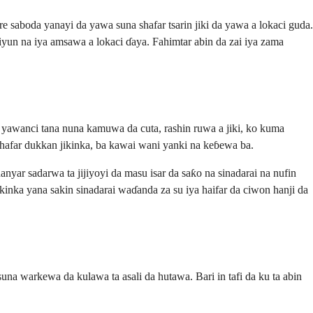
saboda yanayi da yawa suna shafar tsarin jiki da yawa a lokaci guda.
 biyun na iya amsawa a lokaci ɗaya. Fahimtar abin da zai iya zama
yawanci tana nuna kamuwa da cuta, rashin ruwa a jiki, ko kuma
 shafar dukkan jikinka, ba kawai wani yanki na keɓewa ba.
yar sadarwa ta jijiyoyi da masu isar da saƙo na sinadarai na nufin
inka yana sakin sinadarai waɗanda za su iya haifar da ciwon hanji da
na warkewa da kulawa ta asali da hutawa. Bari in tafi da ku ta abin