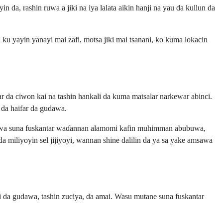
da, rashin ruwa a jiki na iya lalata aikin hanji na yau da kullun da
 ku yayin yanayi mai zafi, motsa jiki mai tsanani, ko kuma lokacin
far da ciwon kai na tashin hankali da kuma matsalar narkewar abinci.
 da haifar da gudawa.
a yawa suna fuskantar waɗannan alamomi kafin muhimman abubuwa,
da miliyoyin sel jijiyoyi, wannan shine dalilin da ya sa yake amsawa
mi da gudawa, tashin zuciya, da amai. Wasu mutane suna fuskantar