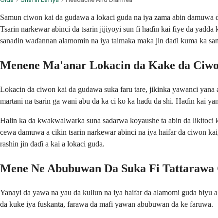
Samun ciwon kai da gudawa a lokaci guda na iya zama abin damuwa da r
Tsarin narkewar abinci da tsarin jijiyoyi sun fi haɗin kai fiye da yadd
sanadin waɗannan alamomin na iya taimaka maka jin daɗi kuma ka san
Menene Ma'anar Lokacin da Kake da Ciwo
Lokacin da ciwon kai da gudawa suka faru tare, jikinka yawanci yan
martani na tsarin ga wani abu da ka ci ko ka haɗu da shi. Haɗin kai y
Halin ka da kwakwalwarka suna sadarwa koyaushe ta abin da likitoci ke
cewa damuwa a cikin tsarin narkewar abinci na iya haifar da ciwon kai
rashin jin daɗi a kai a lokaci guda.
Mene Ne Abubuwan Da Suka Fi Tattarawa
Yanayi da yawa na yau da kullun na iya haifar da alamomi guda biyu a
da kuke iya fuskanta, farawa da mafi yawan abubuwan da ke faruwa.