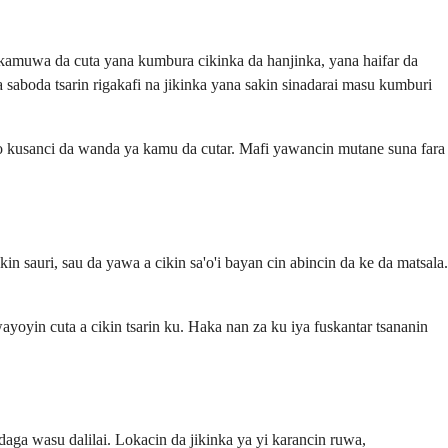
 kamuwa da cuta yana kumbura cikinka da hanjinka, yana haifar da
saboda tsarin rigakafi na jikinka yana sakin sinadarai masu kumburi
ko kusanci da wanda ya kamu da cutar. Mafi yawancin mutane suna fara
sauri, sau da yawa a cikin sa'o'i bayan cin abincin da ke da matsala.
yoyin cuta a cikin tsarin ku. Haka nan za ku iya fuskantar tsananin
aga wasu dalilai. Lokacin da jikinka ya yi karancin ruwa,