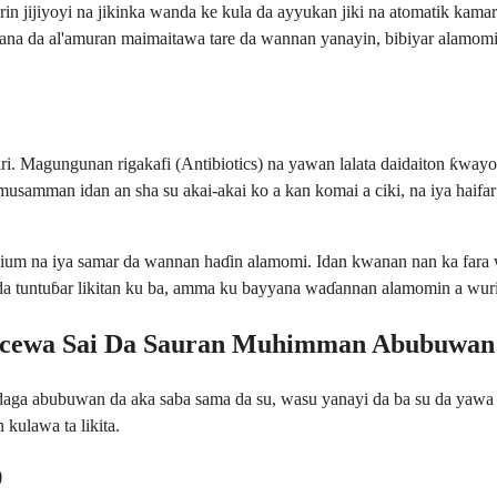
in jijiyoyi na jikinka wanda ke kula da ayyukan jiki na atomatik kama
dan kana da al'amuran maimaitawa tare da wannan yanayin, bibiyar ala
i. Magungunan rigakafi (Antibiotics) na yawan lalata daidaiton ƙwayo
 musamman idan an sha su akai-akai ko a kan komai a ciki, na iya haifa
m na iya samar da wannan haɗin alamomi. Idan kwanan nan ka fara 
da tuntuɓar likitan ku ba, amma ku bayyana waɗannan alamomin a wurin
cewa Sai Da Sauran Muhimman Abubuwan 
a daga abubuwan da aka saba sama da su, wasu yanayi da ba su da ya
kulawa ta likita.
)