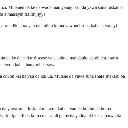
 abinci. Mutanen da ke da waɗannan yanayi sau da yawa suna fuskantar
 a matsayin tasirin jiyya.
arrafa likita na yau da kullun kuma yawanci suna haɓaka yanayi
in da ke da celiac disease ya ci abinci mai dauke da gluten, tsarin
da ciwon kai ta hanyoyi da yawa.
a ciwon kai na yau da kullun. Mutane da yawa suna shafe shekaru ba
u da yawa suna fuskantar ciwon kai na yau da kullun da kuma
tsarin rigakafi da kuma matsaloli game da yadda jiki ke samarwa da