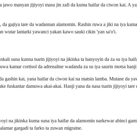
awo manyan jijiyoyi masu jin zafi da kuma haifar da ciwon kai. A yayin 
ss, da gajiya tare da waɗannan alamomin. Rashin ruwa a jiki na iya kama
 wutar lantarki yawanci yakan kawo sauki cikin 'yan sa'o'i.
nkali suna kunna tsarin jijiyoyi na jikinka ta hanyoyin da za su iya hai
muwa kamar cortisol da adrenaline waɗanda za su iya saurin motsa hanji
a da gashin kai, yana haifar da ciwon kai na matsin lamba. Mutane d
e fuskantar damuwa akai-akai. Hanji yana da nasa tsarin jijiyoyi tare 
jiyoyi na jikinka kuma suna iya haifar da alamomin narkewar abinci ga
 alamar gargadi ta farko ta zuwan migraine.