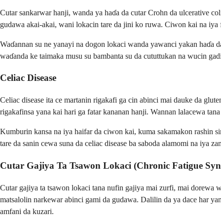
Cutar sankarwar hanji, wanda ya haɗa da cutar Crohn da ulcerative col
gudawa akai-akai, wani lokacin tare da jini ko ruwa. Ciwon kai na iya 
Waɗannan su ne yanayi na dogon lokaci wanda yawanci yakan haɗa da w
waɗanda ke taimaka musu su bambanta su da cututtukan na wucin gadi
Celiac Disease
Celiac disease ita ce martanin rigakafi ga cin abinci mai dauke da glut
rigakafinsa yana kai hari ga fatar kananan hanji. Wannan lalacewa tana
Kumburin kansa na iya haifar da ciwon kai, kuma sakamakon rashin si
tare da sanin cewa suna da celiac disease ba saboda alamomi na iya za
Cutar Gajiya Ta Tsawon Lokaci (Chronic Fatigue Sy
Cutar gajiya ta tsawon lokaci tana nufin gajiya mai zurfi, mai dorew
matsalolin narkewar abinci gami da gudawa. Dalilin da ya dace har yan
amfani da kuzari.