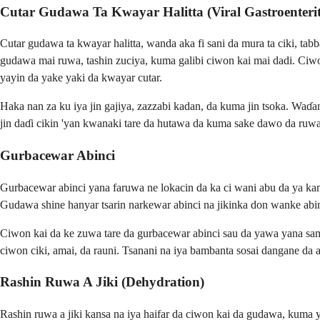
Cutar Gudawa Ta Kwayar Halitta (Viral Gastroenterit
Cutar gudawa ta kwayar halitta, wanda aka fi sani da mura ta ciki, t
gudawa mai ruwa, tashin zuciya, kuma galibi ciwon kai mai dadi. Ciwon
yayin da yake yaki da kwayar cutar.
Haka nan za ku iya jin gajiya, zazzabi kadan, da kuma jin tsoka. Waɗ
jin daɗi cikin 'yan kwanaki tare da hutawa da kuma sake dawo da ruwa
Gurbacewar Abinci
Gurbacewar abinci yana faruwa ne lokacin da ka ci wani abu da ya kamu
Gudawa shine hanyar tsarin narkewar abinci na jikinka don wanke abin
Ciwon kai da ke zuwa tare da gurbacewar abinci sau da yawa yana samo 
ciwon ciki, amai, da rauni. Tsanani na iya bambanta sosai dangane da 
Rashin Ruwa A Jiki (Dehydration)
Rashin ruwa a jiki kansa na iya haifar da ciwon kai da gudawa, kuma 