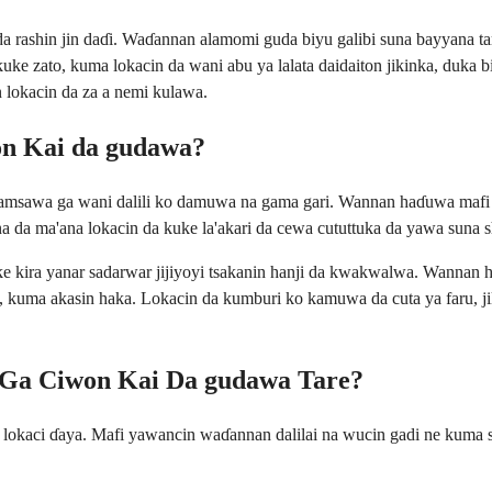
ashin jin daɗi. Waɗannan alamomi guda biyu galibi suna bayyana tare 
a kuke zato, kuma lokacin da wani abu ya lalata daidaiton jikinka, duka
 lokacin da za a nemi kulawa.
n Kai da gudawa?
a amsawa ga wani dalili ko damuwa na gama gari. Wannan haɗuwa mafi 
ana da ma'ana lokacin da kuke la'akari da cewa cututtuka da yawa suna
 kira yanar sadarwar jijiyoyi tsakanin hanji da kwakwalwa. Wannan han
, kuma akasin haka. Lokacin da kumburi ko kamuwa da cuta ya faru, jik
 Ga Ciwon Kai Da gudawa Tare?
 lokaci ɗaya. Mafi yawancin waɗannan dalilai na wucin gadi ne kuma su