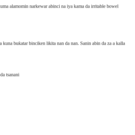
uma alamomin narkewar abinci na iya kama da irritable bowel
na buƙatar binciken likita nan da nan. Sanin abin da za a kalla
da tsanani