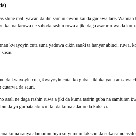
is)
abbas shine mafi yawan dalilin samun ciwon kai da gudawa tare. Wannan
 kai na faruwa ne saboda rashin ruwa a jiki daga asarar ruwa da kuma 
annan kwayoyin cuta suna yaduwa cikin sauƙi ta hanyar abinci, ruwa, 
 sosai.
 da ƙwayoyin cuta, ƙwayoyin cuta, ko guba. Jikinka yana amsawa cikin 
 cutarwa da sauri.
asali ne daga rashin ruwa a jiki da kuma tasirin guba na samfuran ƙwa
abin da ya gurbata abincin ku da kuma adadin da kuka ci.
yana kuma sanya alamomin biyu su yi muni lokacin da suka samo asali d