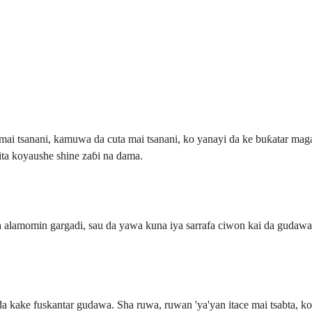
mai tsanani, kamuwa da cuta mai tsanani, ko yanayi da ke buƙatar m
ita koyaushe shine zaɓi na dama.
alamomin gargadi, sau da yawa kuna iya sarrafa ciwon kai da gudawa 
a kake fuskantar gudawa. Sha ruwa, ruwan 'ya'yan itace mai tsabta, k