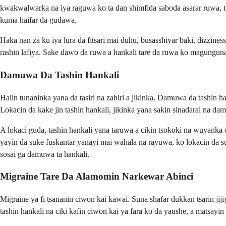
kwakwalwarka na iya raguwa ko ta dan shimfida saboda asarar ruwa, ta j
kuma haifar da gudawa.
Haka nan za ku iya lura da fitsari mai duhu, busasshiyar baki, dizzine
rashin lafiya. Sake dawo da ruwa a hankali tare da ruwa ko magungunan
Damuwa Da Tashin Hankali
Halin tunaninka yana da tasiri na zahiri a jikinka. Damuwa da tashin ha
Lokacin da kake jin tashin hankali, jikinka yana sakin sinadarai na da
A lokaci guda, tashin hankali yana taruwa a cikin tsokoki na wuyank
yayin da suke fuskantar yanayi mai wahala na rayuwa, ko lokacin da suk
sosai ga damuwa ta hankali.
Migraine Tare Da Alamomin Narkewar Abinci
Migraine ya fi tsananin ciwon kai kawai. Suna shafar dukkan tsarin ji
tashin hankali na ciki kafin ciwon kai ya fara ko da yaushe, a matsayin