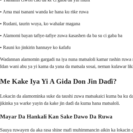
• Ama mai tsanani wanda ke hana ku riƙe ruwa
• Rudani, taurin wuya, ko wahalar magana
• Alamomi bayan tafiye-tafiye zuwa ƙasashen da ba su ci gaba ba
• Rauni ko jinkirin hannaye ko ƙafafu
Waɗannan alamomin gargadi na iya nuna matsaloli kamar rashin ruwa 
Idan wani abu ya yi kama da yana da matsala sosai, neman kulawar lik
Me Kake Iya Yi A Gida Don Jin Daɗi?
Lokacin da alamominka suke da taushi zuwa matsakaici kuma ba ku da 
jikinka ya warke yayin da kake jin daɗi da kuma hana matsaloli.
Mayar Da Hankali Kan Sake Dawo Da Ruwa
Sauya ruwayen da aka rasa shine mafi muhimmancin aikin ka lokacin d