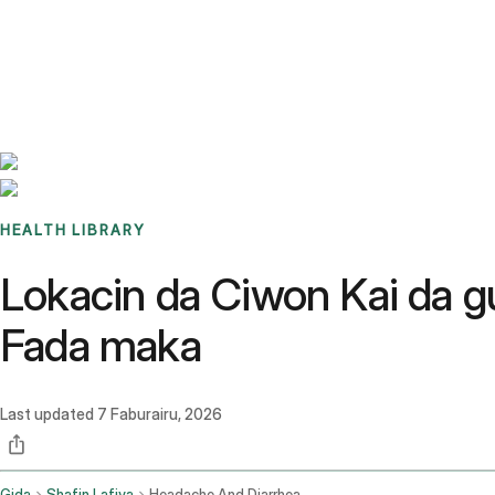
Benchmarks
Stories
FAQ
Sign up / Log in
HEALTH LIBRARY
Lokacin da Ciwon Kai da g
Fada maka
Last updated
7 Faburairu, 2026
Gida
Shafin Lafiya
Headache And Diarrhea