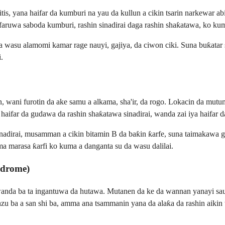
itis, yana haifar da kumburi na yau da kullun a cikin tsarin narkewar
faruwa saboda kumburi, rashin sinadirai daga rashin shaƙatawa, ko kuma
asu alamomi kamar rage nauyi, gajiya, da ciwon ciki. Suna buƙatar s
.
en, wani furotin da ake samu a alkama, sha'ir, da rogo. Lokacin da mutum
 haifar da gudawa da rashin shaƙatawa sinadirai, wanda zai iya haifar 
nadirai, musamman a cikin bitamin B da baƙin ƙarfe, suna taimakawa g
ma marasa ƙarfi ko kuma a danganta su da wasu dalilai.
ndrome)
a wanda ba ta ingantuwa da hutawa. Mutanen da ke da wannan yanayi sa
zu ba a san shi ba, amma ana tsammanin yana da alaƙa da rashin aikin 