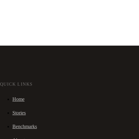
QUICK LINKS
Home
Stories
Benchmarks