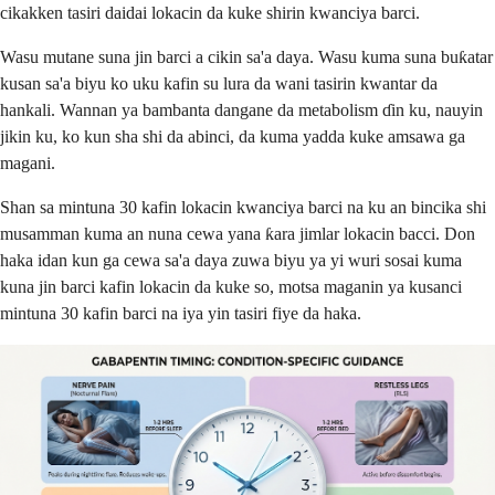
cikakken tasiri daidai lokacin da kuke shirin kwanciya barci.
Wasu mutane suna jin barci a cikin sa'a daya. Wasu kuma suna buƙatar
kusan sa'a biyu ko uku kafin su lura da wani tasirin kwantar da
hankali. Wannan ya bambanta dangane da metabolism ɗin ku, nauyin
jikin ku, ko kun sha shi da abinci, da kuma yadda kuke amsawa ga
magani.
Shan sa mintuna 30 kafin lokacin kwanciya barci na ku an bincika shi
musamman kuma an nuna cewa yana ƙara jimlar lokacin bacci. Don
haka idan kun ga cewa sa'a daya zuwa biyu ya yi wuri sosai kuma
kuna jin barci kafin lokacin da kuke so, motsa maganin ya kusanci
mintuna 30 kafin barci na iya yin tasiri fiye da haka.