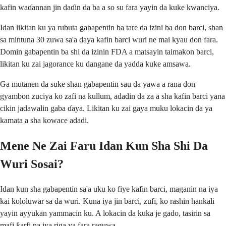
kafin waɗannan jin daɗin da ba a so su fara yayin da kuke kwanciya.
Idan likitan ku ya rubuta gabapentin ba tare da izini ba don barci, shan
sa mintuna 30 zuwa sa'a daya kafin barci wuri ne mai kyau don fara.
Domin gabapentin ba shi da izinin FDA a matsayin taimakon barci,
likitan ku zai jagorance ku dangane da yadda kuke amsawa.
Ga mutanen da suke shan gabapentin sau da yawa a rana don
gyambon zuciya ko zafi na kullum, adadin da za a sha kafin barci yana
cikin jadawalin gaba ɗaya. Likitan ku zai gaya muku lokacin da ya
kamata a sha kowace adadi.
Mene Ne Zai Faru Idan Kun Sha Shi Da
Wuri Sosai?
Idan kun sha gabapentin sa'a uku ko fiye kafin barci, maganin na iya
kai kololuwar sa da wuri. Kuna iya jin barci, zufi, ko rashin hankali
yayin ayyukan yammacin ku. A lokacin da kuka je gado, tasirin sa
mafi ƙarfi na iya riga ya fara raguwa.