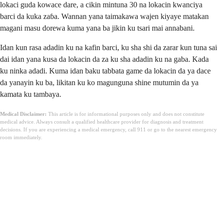
lokaci guda kowace dare, a cikin mintuna 30 na lokacin kwanciya
barci da kuka zaɓa. Wannan yana taimakawa wajen kiyaye matakan
magani masu dorewa kuma yana ba jikin ku tsari mai annabani.
Idan kun rasa adadin ku na kafin barci, ku sha shi da zarar kun tuna sai
dai idan yana kusa da lokacin da za ku sha adadin ku na gaba. Kada
ku ninka adadi. Kuma idan baku tabbata game da lokacin da ya dace
da yanayin ku ba, likitan ku ko magunguna shine mutumin da ya
kamata ku tambaya.
Medical Disclaimer:
This article is for informational purposes only and does not constitute
medical advice. Always consult a qualified healthcare provider for diagnosis and treatment
decisions. If you are experiencing a medical emergency, call 911 or go to the nearest emergency
room immediately.