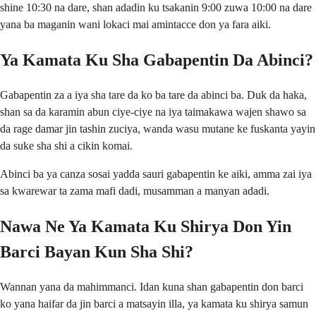
shine 10:30 na dare, shan adadin ku tsakanin 9:00 zuwa 10:00 na dare
yana ba maganin wani lokaci mai amintacce don ya fara aiki.
Ya Kamata Ku Sha Gabapentin Da Abinci?
Gabapentin za a iya sha tare da ko ba tare da abinci ba. Duk da haka,
shan sa da karamin abun ciye-ciye na iya taimakawa wajen shawo sa
da rage damar jin tashin zuciya, wanda wasu mutane ke fuskanta yayin
da suke sha shi a cikin komai.
Abinci ba ya canza sosai yadda sauri gabapentin ke aiki, amma zai iya
sa kwarewar ta zama mafi dadi, musamman a manyan adadi.
Nawa Ne Ya Kamata Ku Shirya Don Yin
Barci Bayan Kun Sha Shi?
Wannan yana da mahimmanci. Idan kuna shan gabapentin don barci
ko yana haifar da jin barci a matsayin illa, ya kamata ku shirya samun