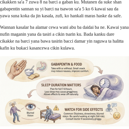
cikakken sa'a 7 zuwa 8 na barci a gaban ku. Mutanen da suke shan
gabapentin sannan su yi barci na tsawon sa'a 5 ko 6 kawai sau da
yawa suna koka da jin kasala, zufi, ko hankali maras haske da safe.
Wannan kasalar ba alamar cewa wani abu ba daidai ba ne. Kawai yana
nufin maganin yana da tasiri a cikin tsarin ku. Bada kanku dare
cikakke na barci yana bawa tasirin bacci damar yin raguwa ta halitta
kafin ku buƙaci kasancewa cikin kulawa.