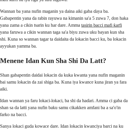
Wannan ba yana nufin maganin ya daina aiki gaba ɗaya ba.
Gabapentin yana da rabin rayuwa na kimanin sa'a 5 zuwa 7, don haka
yana zama a cikin tsarin ku har dare. Amma
tasirin bacci mafi ƙarfi
yana faruwa a cikin wannan taga sa'a biyu zuwa uku bayan kun sha
shi. Kuna so wannan tagar ta daidaita da lokacin bacci ku, ba lokacin
ayyukan yamma ba.
Menene Idan Kun Sha Shi Da Latt?
Shan gabapentin daidai lokacin da kuka kwanta yana nufin maganin
bai samu lokacin da zai shiga ba. Kuna iya kwance kuna jiran ya fara
aiki.
Idan wannan ya faru lokaci-lokaci, ba shi da haɗari. Amma ci gaba da
shan sa da latti yana nufin baku samu cikakken amfani ba a sa'o'in
farko na bacci.
Sanya lokaci guda kowace dare. Idan lokacin kwanciya barci na ku