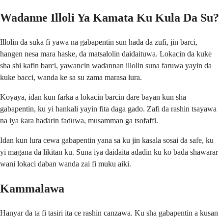
Wadanne Illoli Ya Kamata Ku Kula Da Su?
Illolin da suka fi yawa na gabapentin sun hada da zufi, jin barci,
hangen nesa mara haske, da matsalolin daidaituwa. Lokacin da kuke
sha shi kafin barci, yawancin waɗannan illolin suna faruwa yayin da
kuke bacci, wanda ke sa su zama marasa lura.
Koyaya, idan kun farka a lokacin barcin dare bayan kun sha
gabapentin, ku yi hankali yayin fita daga gado. Zafi da rashin tsayawa
na iya ƙara haɗarin faɗuwa, musamman ga tsofaffi.
Idan kun lura cewa gabapentin yana sa ku jin kasala sosai da safe, ku
yi magana da likitan ku. Suna iya daidaita adadin ku ko bada shawarar
wani lokaci daban wanda zai fi muku aiki.
Kammalawa
Hanyar da ta fi tasiri ita ce rashin canzawa. Ku sha gabapentin a kusan