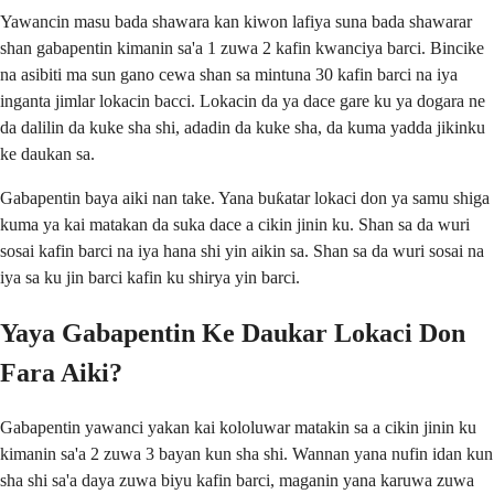
Yawancin masu bada shawara kan kiwon lafiya suna bada shawarar
shan gabapentin kimanin sa'a 1 zuwa 2 kafin kwanciya barci. Bincike
na asibiti ma sun gano cewa shan sa mintuna 30 kafin barci na iya
inganta jimlar lokacin bacci. Lokacin da ya dace gare ku ya dogara ne
da dalilin da kuke sha shi, adadin da kuke sha, da kuma yadda jikinku
ke daukan sa.
Gabapentin baya aiki nan take. Yana buƙatar lokaci don ya samu shiga
kuma ya kai matakan da suka dace a cikin jinin ku. Shan sa da wuri
sosai kafin barci na iya hana shi yin aikin sa. Shan sa da wuri sosai na
iya sa ku jin barci kafin ku shirya yin barci.
Yaya Gabapentin Ke Daukar Lokaci Don
Fara Aiki?
Gabapentin yawanci yakan kai kololuwar matakin sa a cikin jinin ku
kimanin sa'a 2 zuwa 3 bayan kun sha shi. Wannan yana nufin idan kun
sha shi sa'a daya zuwa biyu kafin barci, maganin yana karuwa zuwa