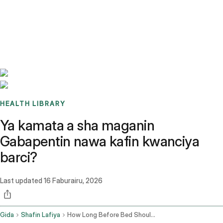
Benchmarks
Stories
FAQ
Sign up / Log in
HEALTH LIBRARY
Ya kamata a sha maganin
Gabapentin nawa kafin kwanciya
barci?
Last updated
16 Faburairu, 2026
Gida
Shafin Lafiya
How Long Before Bed Should I Take Gabapentin