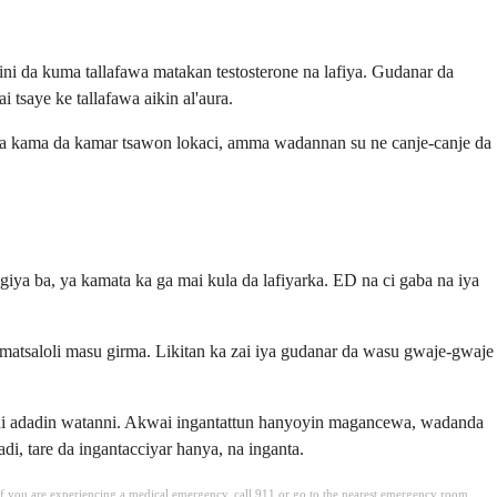
ini da kuma tallafawa matakan testosterone na lafiya. Gudanar da
i tsaye ke tallafawa aikin al'aura.
ya kama da kamar tsawon lokaci, amma wadannan su ne canje-canje da
ya ba, ya kamata ka ga mai kula da lafiyarka. ED na ci gaba na iya
 matsaloli masu girma. Likitan ka zai iya gudanar da wasu gwaje-gwaje
wani adadin watanni. Akwai ingantattun hanyoyin magancewa, wadanda
, tare da ingantacciyar hanya, na inganta.
. If you are experiencing a medical emergency, call 911 or go to the nearest emergency room