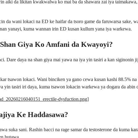
yin aiki da likitan kwakwalwa ko mai ba da shawara zai iya taimakaw
n da wani lokaci na ED ke haifar da tsoro game da faruwarsa sake, wa
wannan yanayi, kuma wannan irin ED kusan kullum yana iya warkewa.
 Shan Giya Ko Amfani da Kwayoyi?
i. Dare daya na shan giya mai yawa na iya yin tasiri a kan siginonin j
kar tsawon lokaci. Wani binciken ya gano cewa kusan kashi 88.5% na 
a yin tasiri iri daya, kuma tsawon lokacin warkewa ya dogara da abin 
load_20260216040151_erectile-dysfuction.png
]
gajiya Ke Haddasawa?
yawa suka sani. Rashin bacci na rage samar da testosterone da kuma ka
en hutawa.