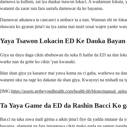
damuwa ta kullum, zai iya daukar tsawon lokaci. A wadannan lokuta, 
watanni da zarar sun fara sarrafa damuwar da ke bayansu.
Damuwar aikatawa ta cancanci a ambace ta a nan. Wannan shi ne lokaci
shawara ko gyaran jima'i na iya zama mai tasiri sosai wajen yanke 
Yaya Tsawon Lokacin ED Ke Dauka Bayan
Giya na daya daga cikin abubuwan da suka fi haifar da ED na dan lokac
warke nan da gobe ko cikin 'yan kwanaki.
Idan shan giya ya kasance mai yawa kuma na ci gaba, warkewa na dau
watanni uku na rage ko dakatar da shan giya. Kwayoyi na nishadi na iy
[IMG:
https://assets.getbeyondhealth.com/health-lib/blogs/manual_up
Ta Yaya Game da ED da Rashin Bacci Ko 
Bacci na taka rawa mafi girma a aikin jima'i fiye da yadda mutane da 
bayansa, alamomi na fara ingantuwa cikin mako guda na samun isassh