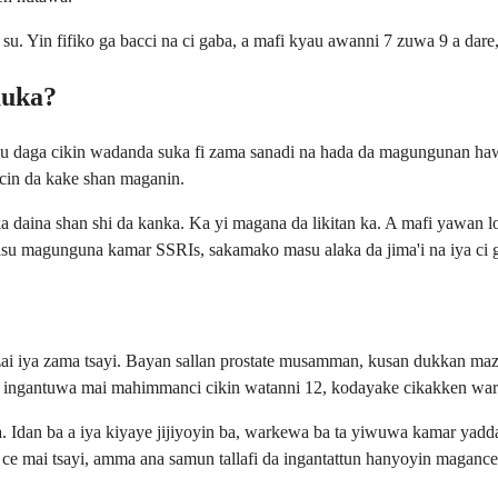
Yin fifiko ga bacci na ci gaba, a mafi kyau awanni 7 zuwa 9 a dare, z
auka?
u daga cikin wadanda suka fi zama sanadi na hada da magungunan ha
cin da kake shan maganin.
aina shan shi da kanka. Ka yi magana da likitan ka. A mafi yawan lo
asu magunguna kamar SSRIs, sakamako masu alaka da jima'i na iya ci 
 iya zama tsayi. Bayan sallan prostate musamman, kusan dukkan maza n
nin ingantuwa mai mahimmanci cikin watanni 12, kodayake cikakken wa
. Idan ba a iya kiyaye jijiyoyin ba, warkewa ba ta yiwuwa kamar ya
 ce mai tsayi, amma ana samun tallafi da ingantattun hanyoyin maganc