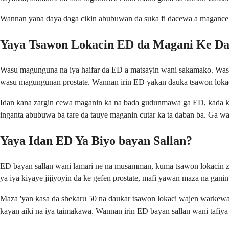
Wannan yana daya daga cikin abubuwan da suka fi dacewa a magance su. 
Yaya Tsawon Lokacin ED da Magani Ke D
Wasu magunguna na iya haifar da ED a matsayin wani sakamako. Was
wasu magungunan prostate. Wannan irin ED yakan dauka tsawon loka
Idan kana zargin cewa maganin ka na bada gudunmawa ga ED, kada ka d
inganta abubuwa ba tare da tauye maganin cutar ka ta daban ba. Ga w
Yaya Idan ED Ya Biyo bayan Sallan?
ED bayan sallan wani lamari ne na musamman, kuma tsawon lokacin zai
ya iya kiyaye jijiyoyin da ke gefen prostate, mafi yawan maza na ga
Maza 'yan kasa da shekaru 50 na daukar tsawon lokaci wajen warkewa
kayan aiki na iya taimakawa. Wannan irin ED bayan sallan wani tafiya