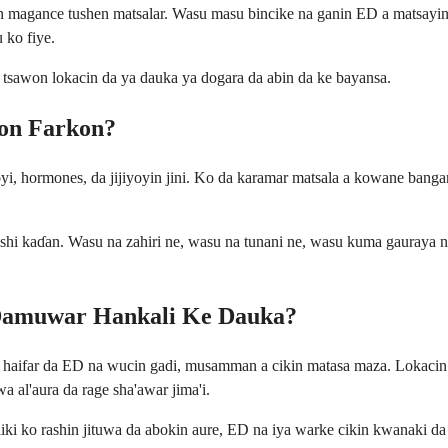
 magance tushen matsalar. Wasu masu bincike na ganin ED a matsayin 
 ko fiye.
 tsawon lokacin da ya dauka ya dogara da abin da ke bayansa.
on Farkon?
oyi, hormones, da jijiyoyin jini. Ko da karamar matsala a kowane banga
i kaɗan. Wasu na zahiri ne, wasu na tunani ne, wasu kuma gauraya ne.
Damuwar Hankali Ke Dauka?
aifar da ED na wucin gadi, musamman a cikin matasa maza. Lokacin d
a al'aura da rage sha'awar jima'i.
i ko rashin jituwa da abokin aure, ED na iya warke cikin kwanaki da 