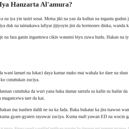
 Iya Hanzarta Al'amura?
a iya yin tasiri sosai. Motsa jiki na yau da kullun na inganta gudun j
 giya duk na taimakawa lafiyar jijiyoyin jini da hormones dinka, wanda ka
je na fara ganin ingantuwa cikin watanni biyu zuwa hudu. Hakan na i
 wani lamari na lokaci daya kamar mako mai wahala ko dare na shan gi
 ko cututtukan zuciya.
nnan cututtuka da wuri yana baka damar sarrafa su kafin su haifar da
in magancewa tare da kai.
hakan ma isashen dalili ne na ka fada. Baka bukatar ka jira tsawon 
 kuma gyare-gyaren rayuwar zuciya. Kuma mafi yawan ED na wucin gadi
ical advice. Always consult a qualified healthcare provider for diagnosis and treatment decisions