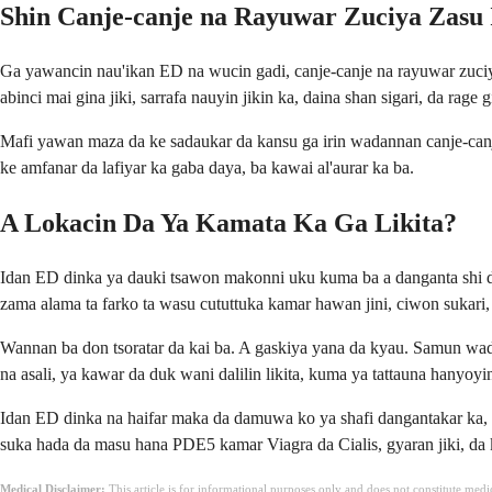
Shin Canje-canje na Rayuwar Zuciya Zasu
Ga yawancin nau'ikan ED na wucin gadi, canje-canje na rayuwar zuciya n
abinci mai gina jiki, sarrafa nauyin jikin ka, daina shan sigari, da rage
Mafi yawan maza da ke sadaukar da kansu ga irin wadannan canje-can
ke amfanar da lafiyar ka gaba daya, ba kawai al'aurar ka ba.
A Lokacin Da Ya Kamata Ka Ga Likita?
Idan ED dinka ya dauki tsawon makonni uku kuma ba a danganta shi da
zama alama ta farko ta wasu cututtuka kamar hawan jini, ciwon sukari,
Wannan ba don tsoratar da kai ba. A gaskiya yana da kyau. Samun wada
na asali, ya kawar da duk wani dalilin likita, kuma ya tattauna hanyoy
Idan ED dinka na haifar maka da damuwa ko ya shafi dangantakar ka, 
suka hada da masu hana PDE5 kamar Viagra da Cialis, gyaran jiki, da
Medical Disclaimer:
This article is for informational purposes only and does not constitute med