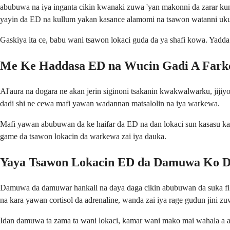
abubuwa na iya inganta cikin kwanaki zuwa 'yan makonni da zarar kun
yayin da ED na kullum yakan kasance alamomi na tsawon watanni uku
Gaskiya ita ce, babu wani tsawon lokaci guda da ya shafi kowa. Yadda
Me Ke Haddasa ED na Wucin Gadi A Fark
Al'aura na dogara ne akan jerin siginoni tsakanin kwakwalwarku, jijiy
dadi shi ne cewa mafi yawan wadannan matsalolin na iya warkewa.
Mafi yawan abubuwan da ke haifar da ED na dan lokaci sun kasasu kash
game da tsawon lokacin da warkewa zai iya dauka.
Yaya Tsawon Lokacin ED da Damuwa Ko 
Damuwa da damuwar hankali na daya daga cikin abubuwan da suka fi h
na kara yawan cortisol da adrenaline, wanda zai iya rage gudun jini zuw
Idan damuwa ta zama ta wani lokaci, kamar wani mako mai wahala a aik