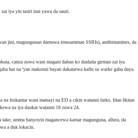
ai iya yin tasiri mai yawa da sauri.
wan jini, magungunan damuwa (musamman SSRIs), antihistamines, da
kuta, canza zuwa wani magani daban ko daidaita girman zai iya
gaba har na 'yan makonni bayan dakatarwa kafin su warke gaba daya.
a fuskantar wani matsayi na ED a cikin watanni farko. Idan likitan
rkewa na iya daukar watanni 18 zuwa 24.
dda take, amma hanyoyin magancewa kamar magunguna, allura, da
ewa a duk lokacin.