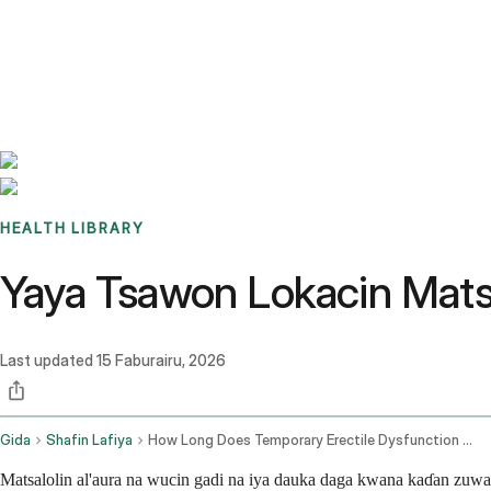
Benchmarks
Stories
FAQ
Sign up / Log in
HEALTH LIBRARY
Yaya Tsawon Lokacin Matsa
Last updated
15 Faburairu, 2026
Gida
Shafin Lafiya
How Long Does Temporary Erectile Dysfunction Last
Matsalolin al'aura na wucin gadi na iya dauka daga kwana kaɗan zuwa 