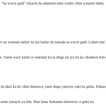
"na wucin gadi" lokacin da alamomi suka warke cikin watanni shida,
re na wannan sarkar na iya haifar da matsala ta wucin gadi. Labari mai
 Sanin wace kashi ce matsalar ka ta shiga zai iya ba ka cikakken hoto
a jikin ka ke cikin damuwa, yana shiga yanayin yaki ko gudu. Hakan
zarar yanayin ya lafa. Idan kana fuskantar damuwar ci gaba ko