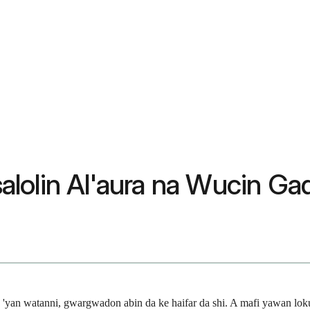
lolin Al'aura na Wucin Ga
'yan watanni, gwargwadon abin da ke haifar da shi. A mafi yawan lokut