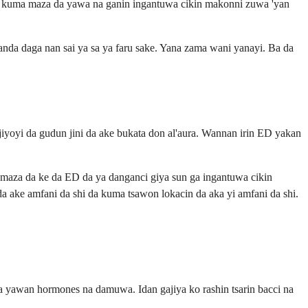
a, kuma maza da yawa na ganin ingantuwa cikin makonni zuwa 'yan
nda daga nan sai ya sa ya faru sake. Yana zama wani yanayi. Ba da
ijiyoyi da gudun jini da ake bukata don al'aura. Wannan irin ED yakan
maza da ke da ED da ya danganci giya sun ga ingantuwa cikin
da ake amfani da shi da kuma tsawon lokacin da aka yi amfani da shi.
ra yawan hormones na damuwa. Idan gajiya ko rashin tsarin bacci na