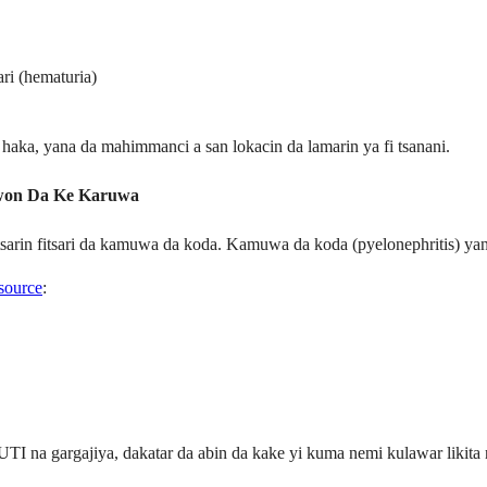
ari (hematuria)
ka, yana da mahimmanci a san lokacin da lamarin ya fi tsanani.
iwon Da Ke Karuwa
tsarin fitsari da kamuwa da koda. Kamuwa da koda (pyelonephritis) yan
source
:
TI na gargajiya, dakatar da abin da kake yi kuma nemi kulawar likita