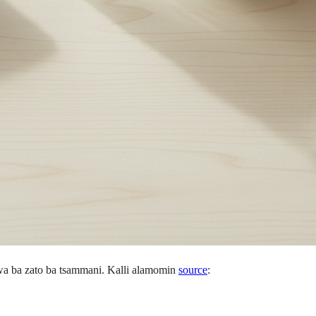
wa ba zato ba tsammani. Kalli alamomin
source
: