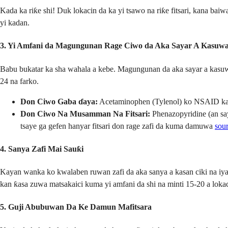
Kada ka riƙe shi! Duk lokacin da ka yi tsawo na riƙe fitsari, kana ba
yi kadan.
3. Yi Amfani da Magungunan Rage Ciwo da Aka Sayar A Kasuw
Babu bukatar ka sha wahala a kebe. Magungunan da aka sayar a kasuwa
24 na farko.
Don Ciwo Gaba ɗaya:
Acetaminophen (Tylenol) ko NSAID kama
Don Ciwo Na Musamman Na Fitsari:
Phenazopyridine (an say
tsaye ga gefen hanyar fitsari don rage zafi da kuma damuwa
sou
4. Sanya Zafi Mai Sauƙi
Kayan wanka ko kwalaben ruwan zafi da aka sanya a kasan ciki na iya
kan ƙasa zuwa matsakaici kuma yi amfani da shi na minti 15-20 a loka
5. Guji Abubuwan Da Ke Damun Mafitsara