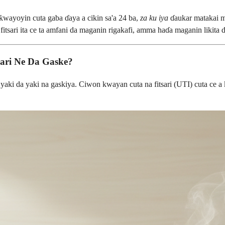
 ƙwayoyin cuta gaba ɗaya a cikin sa'a 24 ba,
za ku iya
ɗaukar matakai m
itsari ita ce ta amfani da maganin rigakafi, amma haɗa maganin likita 
ari Ne Da Gaske?
yaki da yaki na gaskiya. Ciwon kwayan cuta na fitsari (UTI) cuta ce a 