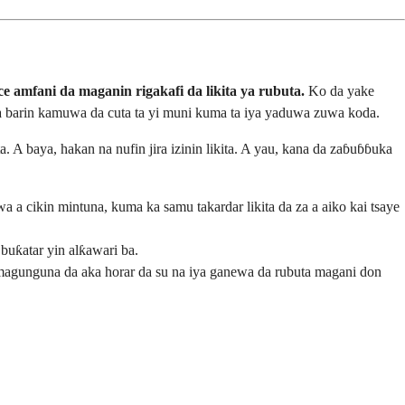
e amfani da maganin rigakafi da likita ya rubuta.
Ko da yake
iya barin kamuwa da cuta ta yi muni kuma ta iya yaduwa zuwa koda.
. A baya, hakan na nufin jira izinin likita. A yau, kana da zaɓuɓɓuka
 a cikin mintuna, kuma ka samu takardar likita da za a aiko kai tsaye
 buƙatar yin alƙawari ba.
 magunguna da aka horar da su na iya ganewa da rubuta magani don