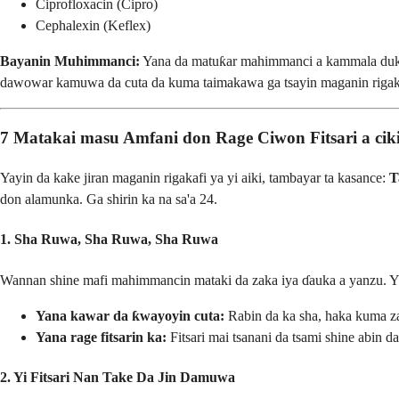
Ciprofloxacin (Cipro)
Cephalexin (Keflex)
Bayanin Muhimmanci:
Yana da matuƙar mahimmanci a kammala dukkan
dawowar kamuwa da cuta da kuma taimakawa ga tsayin maganin rigak
7 Matakai masu Amfani don Rage Ciwon Fitsari a cik
Yayin da kake jiran maganin rigakafi ya yi aiki, tambayar ta kasance:
T
don alamunka. Ga shirin ka na sa'a 24.
1. Sha Ruwa, Sha Ruwa, Sha Ruwa
Wannan shine mafi mahimmancin mataki da zaka iya ɗauka a yanzu. Yi
Yana kawar da ƙwayoyin cuta:
Rabin da ka sha, haka kuma za 
Yana rage fitsarin ka:
Fitsari mai tsanani da tsami shine abin 
2. Yi Fitsari Nan Take Da Jin Damuwa