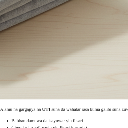
Alamu na gargajiya na
UTI
suna da wahalar rasa kuma galibi suna zu
Babban damuwa da tsayuwar yin fitsari
Ciwo ko jin zafi yayin yin fitsari (dysuria)