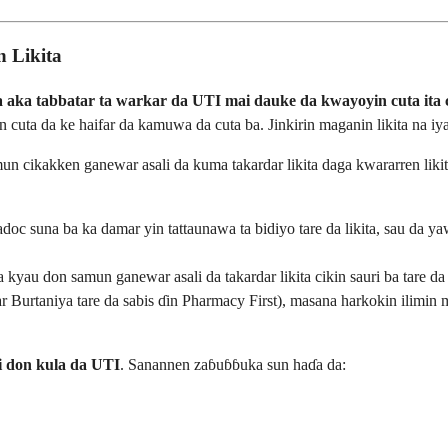
 Likita
a aka tabbatar ta warkar da UTI mai dauke da kwayoyin cuta ita c
n cuta da ke haifar da kamuwa da cuta ba. Jinkirin maganin likita na 
un cikakken ganewar asali da kuma takardar likita daga kwararren likita
 suna ba ka damar yin tattaunawa ta bidiyo tare da likita, sau da yawa
kyau don samun ganewar asali da takardar likita cikin sauri ba tare da
Burtaniya tare da sabis ɗin Pharmacy First), masana harkokin ilimin
i don kula da UTI
. Sanannen zaɓuɓɓuka sun haɗa da: