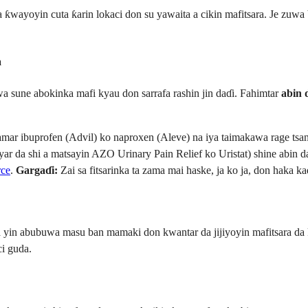
iwa ƙwayoyin cuta ƙarin lokaci don su yawaita a cikin mafitsara. Je zu
a
 sune abokinka mafi kyau don sarrafa rashin jin daɗi. Fahimtar
abin 
r ibuprofen (Advil) ko naproxen (Aleve) na iya taimakawa rage tsan
ar da shi a matsayin AZO Urinary Pain Relief ko Uristat) shine abin d
rce
.
Gargaɗi:
Zai sa fitsarinka ta zama mai haske, ja ko ja, don haka ka
 yin abubuwa masu ban mamaki don kwantar da jijiyoyin mafitsara da k
ci guda.