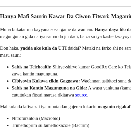
Hanya Mafi Saurin Kawar Da Ciwon Fitsari: Maganin
Muna buƙatar mu bayyana sosai game da wannan:
Hanya daya tilo d
magungunan gida na iya samar da jin daɗi, ba za su iya kashe ƙwayoyi
Don haka,
yadda ake kula da UTI
daidai? Mataki na farko shi ne sam
masu sauri:
Sabis na Telehealth:
Shirye-shirye kamar GoodRx Care ko Teladoc
zuwa kantin magunguna.
Cibiyoyin Kulawa cikin Gaggawa:
Waɗannan asibitoci suna da 
Sabis na Kantin Magunguna na Gida:
A wasu yankuna (kamar 
cututtukan fitsari marasa rikitarwa
source
.
Mai kula da lafiya zai iya rubuta ɗan gajeren lokacin
maganin rigakaf
Nitrofurantoin (Macrobid)
Trimethoprim-sulfamethoxazole (Bactrim)