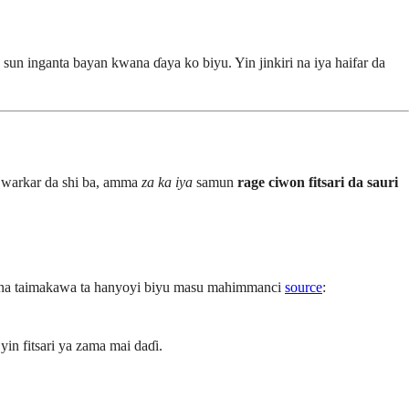
n inganta bayan kwana ɗaya ko biyu. Yin jinkiri na iya haifar da
 warkar da shi ba, amma
za ka iya
samun
rage ciwon fitsari da sauri
yana taimakawa ta hanyoyi biyu masu mahimmanci
source
:
in fitsari ya zama mai daɗi.