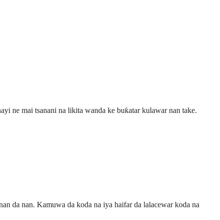
ayi ne mai tsanani na likita wanda ke buƙatar kulawar nan take.
 nan da nan. Kamuwa da koda na iya haifar da lalacewar koda na