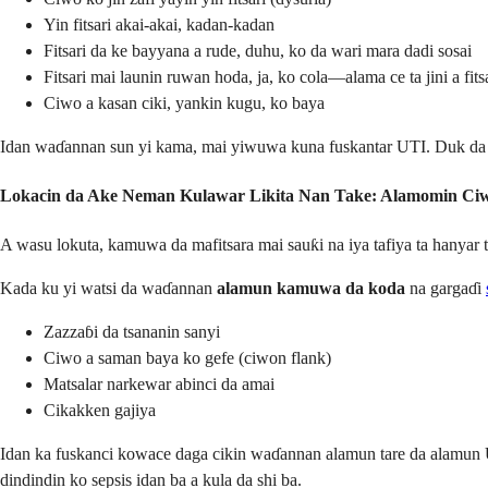
Yin fitsari akai-akai, kadan-kadan
Fitsari da ke bayyana a rude, duhu, ko da wari mara dadi sosai
Fitsari mai launin ruwan hoda, ja, ko cola—alama ce ta jini a fits
Ciwo a kasan ciki, yankin kugu, ko baya
Idan waɗannan sun yi kama, mai yiwuwa kuna fuskantar UTI. Duk da ha
Lokacin da Ake Neman Kulawar Likita Nan Take: Alamomin C
A wasu lokuta, kamuwa da mafitsara mai sauƙi na iya tafiya ta hanyar 
Kada ku yi watsi da waɗannan
alamun kamuwa da koda
na gargaɗi
Zazzaɓi da tsananin sanyi
Ciwo a saman baya ko gefe (ciwon flank)
Matsalar narkewar abinci da amai
Cikakken gajiya
Idan ka fuskanci kowace daga cikin waɗannan alamun tare da alamun U
dindindin ko sepsis idan ba a kula da shi ba.