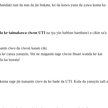
wa banɗaki nan da nan da jin buƙata, ko da kuwa yana da yawa kuma ka
da ke taimakawa ciwon UTI
na iya yin babban bambanci a cikin sa'a
anin ciwo da ciwon kasan ciki.
a ke canza yanayin. Shi ne maganin rage ciwon fitsari wanda ke kai
da ka tsorata!
uma rage jin tsananin ciwo da ke hade da UTI. Kula da yanayin zafi a