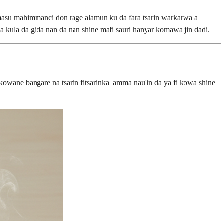
asu mahimmanci don rage alamun ku da fara tsarin warkarwa a
da kula da gida nan da nan shine mafi sauri hanyar komawa jin daɗi.
kowane bangare na tsarin fitsarinka, amma nau'in da ya fi kowa shine