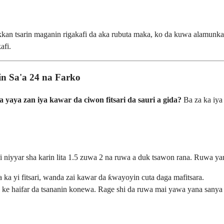
 tsarin maganin rigakafi da aka rubuta maka, ko da kuwa alamunka su
afi.
in Sa'a 24 na Farko
a yaya zan iya kawar da ciwon fitsari da sauri a gida?
Ba za ka iya
 niyyar sha karin lita 1.5 zuwa 2 na ruwa a duk tsawon rana. Ruwa 
ka yi fitsari, wanda zai kawar da ƙwayoyin cuta daga mafitsara.
da ke haifar da tsananin konewa. Rage shi da ruwa mai yawa yana sanya y