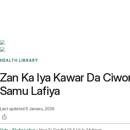
Benchmarks
Stories
FAQ
Sign up / Log in
HEALTH LIBRARY
Zan Ka Iya Kawar Da Ciwon
Samu Lafiya
Last updated
5 Janairu, 2026
Gida
Shafin Lafiya
How To Get Rid Of A Uti In 24 Hours