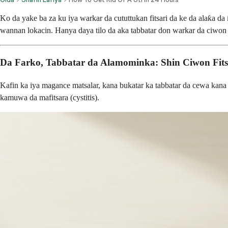
Ko da yake ba za ku iya warkar da cututtukan fitsari da ke da alaƙa da
wannan lokacin. Hanya daya tilo da aka tabbatar don warkar da ciwon f
Da Farko, Tabbatar da Alamominka: Shin Ciwon Fits
Kafin ka iya magance matsalar, kana bukatar ka tabbatar da cewa kana 
kamuwa da mafitsara (cystitis).