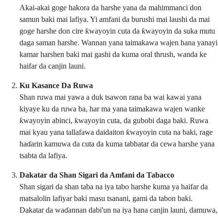
Akai-akai goge hakora da harshe yana da mahimmanci don
samun baki mai lafiya. Yi amfani da burushi mai laushi da mai
goge harshe don cire ƙwayoyin cuta da ƙwayoyin da suka mutu
daga saman harshe. Wannan yana taimakawa wajen hana yanayi
kamar harshen baki mai gashi da kuma oral thrush, wanda ke
haifar da canjin launi.
Ku Kasance Da Ruwa
Shan ruwa mai yawa a duk tsawon rana ba wai kawai yana
kiyaye ku da ruwa ba, har ma yana taimakawa wajen wanke
ƙwayoyin abinci, ƙwayoyin cuta, da gubobi daga baki. Ruwa
mai kyau yana tallafawa daidaiton ƙwayoyin cuta na baki, rage
haɗarin kamuwa da cuta da kuma tabbatar da cewa harshe yana
tsabta da lafiya.
Dakatar da Shan Sigari da Amfani da Tabacco
Shan sigari da shan taba na iya tabo harshe kuma ya haifar da
matsalolin lafiyar baki masu tsanani, gami da tabon baki.
Dakatar da waɗannan dabi'un na iya hana canjin launi, damuwa,