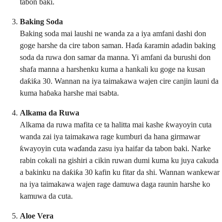
tabon baki.
Baking Soda
Baking soda mai laushi ne wanda za a iya amfani dashi don
goge harshe da cire tabon saman. Haɗa ƙaramin adadin baking
soda da ruwa don samar da manna. Yi amfani da burushi don
shafa manna a harshenku kuma a hankali ku goge na kusan
daƙiƙa 30. Wannan na iya taimakawa wajen cire canjin launi da
kuma haɓaka harshe mai tsabta.
Alkama da Ruwa
Alkama da ruwa mafita ce ta halitta mai kashe ƙwayoyin cuta
wanda zai iya taimakawa rage kumburi da hana girmawar
ƙwayoyin cuta waɗanda zasu iya haifar da tabon baki. Narke
rabin cokali na gishiri a cikin ruwan dumi kuma ku juya cakuda
a bakinku na daƙiƙa 30 kafin ku fitar da shi. Wannan wankewar
na iya taimakawa wajen rage damuwa daga raunin harshe ko
kamuwa da cuta.
Aloe Vera