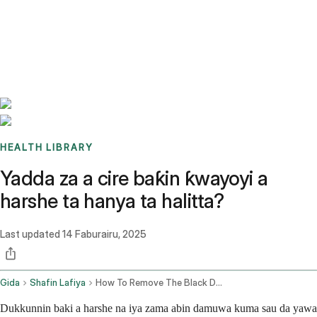
Benchmarks
Stories
FAQ
Sign up / Log in
HEALTH LIBRARY
Yadda za a cire baƙin ƙwayoyi a
harshe ta hanya ta halitta?
Last updated
14 Faburairu, 2025
Gida
Shafin Lafiya
How To Remove The Black Dots On The Tongue Naturally
Dukkunnin baki a harshe na iya zama abin damuwa kuma sau da yawa