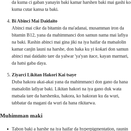
da kuma ci gaban yanayin baki kamar harshen baki mai gashi ko
kuma cutar kansa ta baki.
Bi Abinci Mai Daidaito
Abinci mai cike da bitamin da ma'adanai, musamman iron da
bitamin B12, yana da mahimmanci don samun nama mai lafiya
na baki. Rashin abinci mai gina jiki na iya haifar da matsalolin
kamar canjin launi na harshe, don haka ku yi ƙoƙari don samun
abinci mai daidaito tare da yalwar 'ya'yan itace, kayan marmari,
da hatsi gaba ɗaya.
Ziyarci Likitan Hakori Kai tsaye
Duba hakora akai-akai yana da mahimmanci don gano da hana
matsalolin lafiyar baki. Likitan hakori na iya gano duk wata
matsala tare da harshenku, hakora, ko haƙoran ku da wuri,
tabbatar da magani da wuri da hana rikitarwa.
Muhimman maki
Tabon baki a harshe na iya haifar da hyperpigmentation, raunin