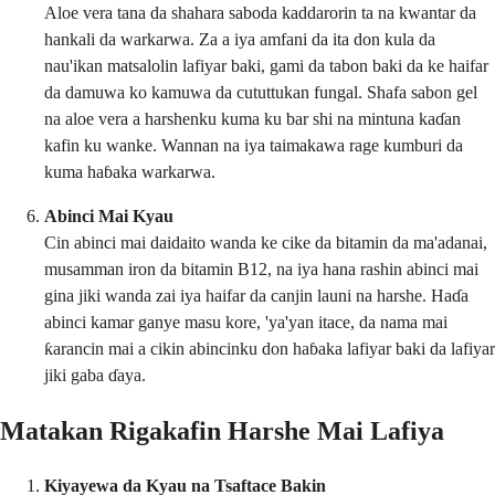
Aloe vera tana da shahara saboda kaddarorin ta na kwantar da
hankali da warkarwa. Za a iya amfani da ita don kula da
nau'ikan matsalolin lafiyar baki, gami da tabon baki da ke haifar
da damuwa ko kamuwa da cututtukan fungal. Shafa sabon gel
na aloe vera a harshenku kuma ku bar shi na mintuna kaɗan
kafin ku wanke. Wannan na iya taimakawa rage kumburi da
kuma haɓaka warkarwa.
Abinci Mai Kyau
Cin abinci mai daidaito wanda ke cike da bitamin da ma'adanai,
musamman iron da bitamin B12, na iya hana rashin abinci mai
gina jiki wanda zai iya haifar da canjin launi na harshe. Haɗa
abinci kamar ganye masu kore, 'ya'yan itace, da nama mai
ƙarancin mai a cikin abincinku don haɓaka lafiyar baki da lafiyar
jiki gaba ɗaya.
Matakan Rigakafin Harshe Mai Lafiya
Kiyayewa da Kyau na Tsaftace Bakin