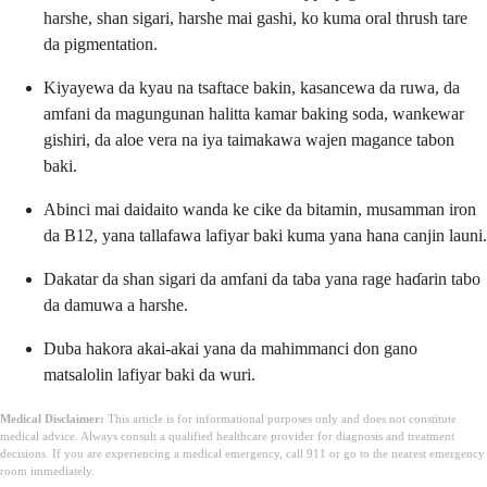
harshe, shan sigari, harshe mai gashi, ko kuma oral thrush tare
da pigmentation.
Kiyayewa da kyau na tsaftace bakin, kasancewa da ruwa, da
amfani da magungunan halitta kamar baking soda, wankewar
gishiri, da aloe vera na iya taimakawa wajen magance tabon
baki.
Abinci mai daidaito wanda ke cike da bitamin, musamman iron
da B12, yana tallafawa lafiyar baki kuma yana hana canjin launi.
Dakatar da shan sigari da amfani da taba yana rage haɗarin tabo
da damuwa a harshe.
Duba hakora akai-akai yana da mahimmanci don gano
matsalolin lafiyar baki da wuri.
Medical Disclaimer:
This article is for informational purposes only and does not constitute
medical advice. Always consult a qualified healthcare provider for diagnosis and treatment
decisions. If you are experiencing a medical emergency, call 911 or go to the nearest emergency
room immediately.