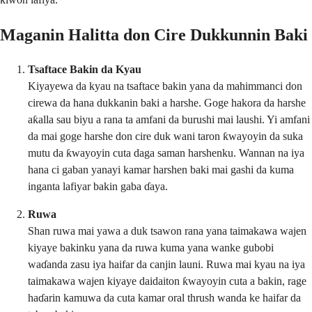
Maganin Halitta don Cire Dukkunnin Baki
Tsaftace Bakin da Kyau
Kiyayewa da kyau na tsaftace bakin yana da mahimmanci don
cirewa da hana dukkanin baki a harshe. Goge hakora da harshe
aƙalla sau biyu a rana ta amfani da burushi mai laushi. Yi amfani
da mai goge harshe don cire duk wani taron ƙwayoyin da suka
mutu da ƙwayoyin cuta daga saman harshenku. Wannan na iya
hana ci gaban yanayi kamar harshen baki mai gashi da kuma
inganta lafiyar bakin gaba ɗaya.
Ruwa
Shan ruwa mai yawa a duk tsawon rana yana taimakawa wajen
kiyaye bakinku yana da ruwa kuma yana wanke gubobi
waɗanda zasu iya haifar da canjin launi. Ruwa mai kyau na iya
taimakawa wajen kiyaye daidaiton ƙwayoyin cuta a bakin, rage
haɗarin kamuwa da cuta kamar oral thrush wanda ke haifar da