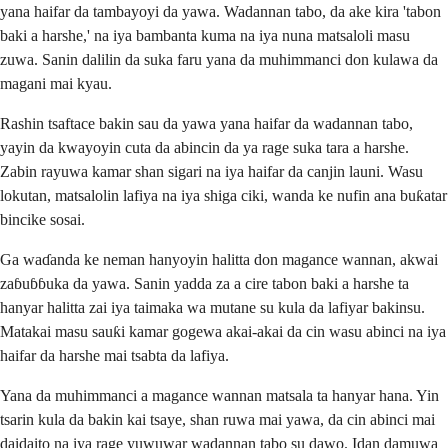
yana haifar da tambayoyi da yawa. Wadannan tabo, da ake kira 'tabon
baki a harshe,' na iya bambanta kuma na iya nuna matsaloli masu
zuwa. Sanin dalilin da suka faru yana da muhimmanci don kulawa da
magani mai kyau.
Rashin tsaftace bakin sau da yawa yana haifar da wadannan tabo,
yayin da kwayoyin cuta da abincin da ya rage suka tara a harshe.
Zabin rayuwa kamar shan sigari na iya haifar da canjin launi. Wasu
lokutan, matsalolin lafiya na iya shiga ciki, wanda ke nufin ana buƙatar
bincike sosai.
Ga waɗanda ke neman hanyoyin halitta don magance wannan, akwai
zaɓuɓɓuka da yawa. Sanin yadda za a cire tabon baki a harshe ta
hanyar halitta zai iya taimaka wa mutane su kula da lafiyar bakinsu.
Matakai masu sauƙi kamar gogewa akai-akai da cin wasu abinci na iya
haifar da harshe mai tsabta da lafiya.
Yana da muhimmanci a magance wannan matsala ta hanyar hana. Yin
tsarin kula da bakin kai tsaye, shan ruwa mai yawa, da cin abinci mai
daidaito na iya rage yuwuwar wadannan tabo su dawo. Idan damuwa