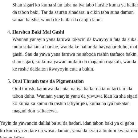
Shan sigari ko kuma shan taba na iya tabo harshe kuma ya haifar
da tabon baki. Tar da sauran sinadarai a cikin taba suna damun
saman harshe, wanda ke haifar da canjin launi.
Harshen Baki Mai Gashi
Wannan yanayin yana faruwa lokacin da ƙwayoyin fata da suka
mutu suka tara a harshe, wanda ke haifar da bayyanar duhu, mai
gashi. Sau da yawa yana faruwa ne saboda rashin tsaftace bakin,
shan sigari, ko kuma yawan amfani da maganin rigakafi, wanda
ke rushe daidaiton ƙwayoyin cuta a bakin.
Oral Thrush tare da Pigmentation
Oral thrush, kamuwa da cuta, na iya haifar da tabo fari tare da
tabon duhu. Wannan yanayin yana da yiwuwa idan ka sha sigari
ko kuma ka kamu da rashin lafiyar jiki, kuma na iya buƙatar
magani don tsaftacewa.
Yayin da yawancin dalilai ba su da haɗari, idan tabon baki ya ci gaba
ko kuma ya zo tare da wasu alamun, yana da kyau a tuntubi ƙwararren
kiwon lafiya.