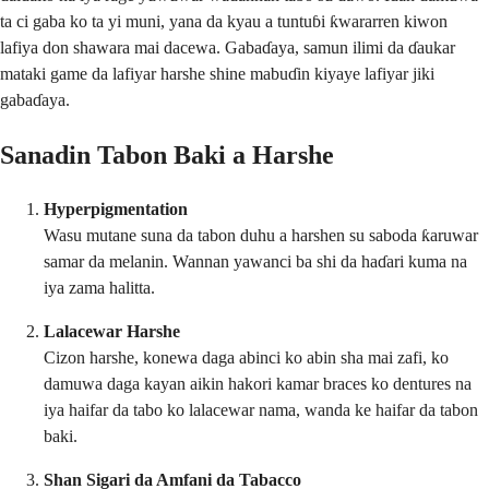
ta ci gaba ko ta yi muni, yana da kyau a tuntuɓi ƙwararren kiwon
lafiya don shawara mai dacewa. Gabaɗaya, samun ilimi da ɗaukar
mataki game da lafiyar harshe shine mabuɗin kiyaye lafiyar jiki
gabaɗaya.
Sanadin Tabon Baki a Harshe
Hyperpigmentation
Wasu mutane suna da tabon duhu a harshen su saboda ƙaruwar
samar da melanin. Wannan yawanci ba shi da haɗari kuma na
iya zama halitta.
Lalacewar Harshe
Cizon harshe, konewa daga abinci ko abin sha mai zafi, ko
damuwa daga kayan aikin hakori kamar braces ko dentures na
iya haifar da tabo ko lalacewar nama, wanda ke haifar da tabon
baki.
Shan Sigari da Amfani da Tabacco