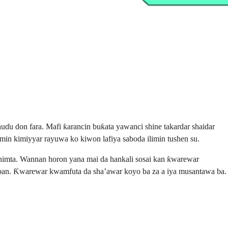
ɗu don fara. Mafi ƙarancin buƙata yawanci shine takardar shaidar
in kimiyyar rayuwa ko kiwon lafiya saboda ilimin tushen su.
himta. Wannan horon yana mai da hankali sosai kan ƙwarewar
-daban. Ƙwarewar kwamfuta da sha’awar koyo ba za a iya musantawa ba.