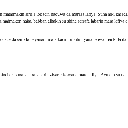
n mataimakin sirri a lokacin haɗuwa da marasa lafiya. Suna aiki kafada
 A maimakon haka, babban alhakin su shine sarrafa labarin mara lafiya a
ka dace da sarrafa bayanan, ma’aikacin rubutun yana baiwa mai kula da
incike, suna tattara labarin ziyarar kowane mara lafiya. Ayukan su na