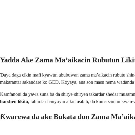
Yadda Ake Zama Ma’aikacin Rubutun Liki
Ɗaya daga cikin mafi kyawun abubuwan zama ma’aikacin rubutu shine h
makarantar sakandare ko GED. Koyaya, ana son masu nema waɗanda ke s
Kamfanoni da yawa suna ba da shirye-shiryen takardar shedar musam
harshen likita
, fahimtar hanyoyin aikin asibiti, da kuma samun kwar
Ƙwarewa da ake Bukata don Zama Ma’aika