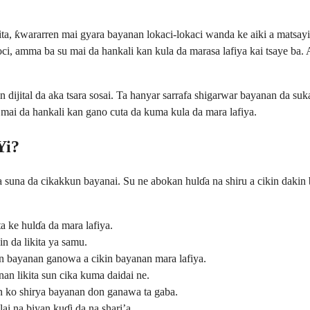
ita, ƙwararren mai gyara bayanan lokaci-lokaci wanda ke aiki a matsayi
oci, amma ba su mai da hankali kan kula da marasa lafiya kai tsaye ba.
dijital da aka tsara sosai. Ta hanyar sarrafa shigarwar bayanan da su
 mai da hankali kan gano cuta da kuma kula da mara lafiya.
Yi?
 suna da cikakkun bayanai. Su ne abokan hulɗa na shiru a cikin dakin b
ta ke hulɗa da mara lafiya.
n da likita ya samu.
an bayanan ganowa a cikin bayanan mara lafiya.
an likita sun cika kuma daidai ne.
 ko shirya bayanan don ganawa ta gaba.
lai na biyan kuɗi da na shari’a.