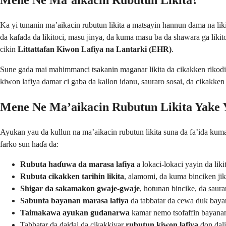
Mene Ne Ma’aikacin Rubutun Likita?
Ka yi tunanin ma’aikacin rubutun likita a matsayin hannun dama na lik
da kafada da likitoci, masu jinya, da kuma masu ba da shawara ga likit
cikin
Littattafan Kiwon Lafiya na Lantarki (EHR)
.
Sune gada mai mahimmanci tsakanin maganar likita da cikakken rikodin 
kiwon lafiya damar ci gaba da kallon idanu, sauraro sosai, da cikakken
Mene Ne Ma’aikacin Rubutun Likita Yake 
Ayukan yau da kullun na ma’aikacin rubutun likita suna da fa’ida kuma
farko sun haɗa da:
Rubuta haɗuwa da marasa lafiya
a lokaci-lokaci yayin da liki
Rubuta cikakken tarihin likita
, alamomi, da kuma binciken jiki
Shigar da sakamakon gwaje-gwaje
, hotunan bincike, da saur
Sabunta bayanan marasa lafiya
da tabbatar da cewa duk bayan
Taimakawa ayukan gudanarwa
kamar nemo tsofaffin bayanan
Tabbatar da daidai da cikakkiyar
rubutun kiwon lafiya
don dali