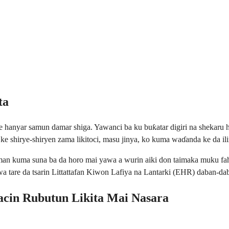
ta
anyar samun damar shiga. Yawanci ba ku buƙatar digiri na shekaru hu
hirye-shiryen zama likitoci, masu jinya, ko kuma waɗanda ke da ilim
man kuma suna ba da horo mai yawa a wurin aiki don taimaka muku fa
ewa tare da tsarin Littattafan Kiwon Lafiya na Lantarki (EHR) daban
cin Rubutun Likita Mai Nasara