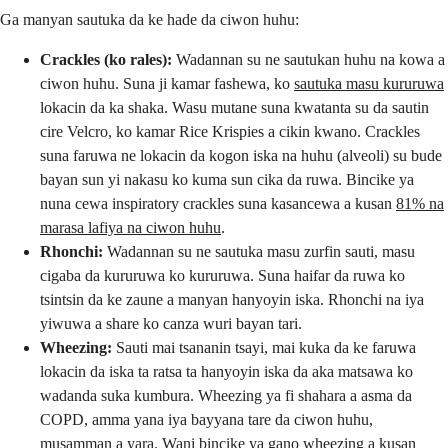
Ga manyan sautuka da ke hade da ciwon huhu:
Crackles (ko rales):
Wadannan su ne sautukan huhu na kowa a
ciwon huhu. Suna ji kamar fashewa, ko
sautuka masu kururuwa
lokacin da ka shaka. Wasu mutane suna kwatanta su da sautin
cire Velcro, ko kamar Rice Krispies a cikin kwano. Crackles
suna faruwa ne lokacin da kogon iska na huhu (alveoli) su bude
bayan sun yi nakasu ko kuma sun cika da ruwa. Bincike ya
nuna cewa inspiratory crackles suna kasancewa a kusan
81% na
marasa lafiya na ciwon huhu
.
Rhonchi:
Wadannan su ne sautuka masu zurfin sauti, masu
cigaba da kururuwa ko kururuwa. Suna haifar da ruwa ko
tsintsin da ke zaune a manyan hanyoyin iska. Rhonchi na iya
yiwuwa a share ko canza wuri bayan tari.
Wheezing:
Sauti mai tsananin tsayi, mai kuka da ke faruwa
lokacin da iska ta ratsa ta hanyoyin iska da aka matsawa ko
wadanda suka kumbura. Wheezing ya fi shahara a asma da
COPD, amma yana iya bayyana tare da ciwon huhu,
musamman a yara. Wani bincike ya gano wheezing a kusan