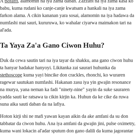
A
tsofaffi
, alamomin na iya zama daban. Zazzabi na iya zama kasa ko
babu, kuma rudani ko canje-canje kwatsam a hankali na iya zama
farkon alama. A cikin kananan yara sosai, alamomin na iya hadawa da
numfashi mai sauri, kururuwa, ko wahalar ciyarwa maimakon tari na
al'ada.
Ta Yaya Za'a Gano Ciwon Huhu?
Duk da cewa sautin tari na iya tayar da shakku, ana gano ciwon huhu
ta hanyar hadakar hanyoyi. Likitanka zai saurari huhunka da
stethoscope
kuma yayi bincike don crackles, rhonchi, ko wuraren
ragewar sautukan numfashi. Hakanan zasu iya yin gwajin resonance
na murya, yana neman ka fadi "ninety-nine" yayin da suke sauraren
yadda sauti ke ratsawa ta cikin kirjin ka. Huhun da ke cike da ruwa
suna aika sauti daban da na lafiya.
Hoton kirji shi ne mafi yawan kayan aikin da ake amfani da su don
tabbatar da ciwon huhu. Ana iya amfani da gwajin jini, pulse oximetry,
kuma wani lokacin al'adar sputum don gano dalili da kuma jagorantar