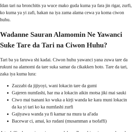
Idan tari na bronchitis ya wuce mako guda kuma ya fara jin rigar, zurfi,
ko kuma ya yi zafi, hakan na iya zama alama cewa ya koma ciwon
huhu.
Wadanne Sauran Alamomin Ne Yawanci
Suke Tare da Tari na Ciwon Huhu?
Tari ba ya faruwa shi kadai. Ciwon huhu yawanci yana zuwa tare da
rukuni na alamomi da tare suka samar da cikakken hoto. Tare da tari,
zaka iya kuma lura:
Zazzabi da jijiyoyi, wani lokacin tare da gumi
Gajeren numfashi, har ma a lokacin aikin motsa jiki mai sauki
Ciwo mai tsanani ko wuka a kirji wanda ke kara muni lokacin
da ka yi tari ko ka numfashi zurfi
Gajiyawa wanda ya fi kamar na mura ta al'ada
Bacewar ci, amai, ko rudani (musamman a tsofaffi)