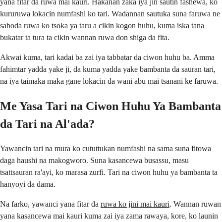
yana fitar da ruwa mai kauri. Hakanan zaka iya jin sautin fashewa, ko
kururuwa lokacin numfashi ko tari. Wadannan sautuka suna faruwa ne
saboda ruwa ko tsoka ya taru a cikin kogon huhu, kuma iska tana
bukatar ta tura ta cikin wannan ruwa don shiga da fita.
Akwai kuma, tari kadai ba zai iya tabbatar da ciwon huhu ba. Amma
fahimtar yadda yake ji, da kuma yadda yake bambanta da sauran tari,
na iya taimaka maka gane lokacin da wani abu mai tsanani ke faruwa.
Me Yasa Tari na Ciwon Huhu Ya Bambanta
da Tari na Al'ada?
Yawancin tari na mura ko cututtukan numfashi na sama suna fitowa
daga haushi na makogworo. Suna kasancewa busassu, masu
tsattsauran ra'ayi, ko marasa zurfi. Tari na ciwon huhu ya bambanta ta
hanyoyi da dama.
Na farko, yawanci yana fitar da
ruwa ko jini mai kauri
. Wannan ruwan
yana kasancewa mai kauri kuma zai iya zama rawaya, kore, ko launin