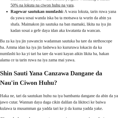
50% na lokuta na ciwon huhu na yara
.
Ragewar sautukan numfashi:
A wasu lokuta, tarin ruwa yana
da yawa sosai wanda iska ba ta motsawa ta wurin da abin ya
shafa. Maimakon jin sautuka na ban mamaki, likita na iya jin
kadan sosai a gefe daya idan aka kwatanta da wancan.
Ba za ka iya jin yawancin wadannan sautuka ba tare da stethoscope
ba. Amma idan ka iya jin fashewa ko kururuwa lokacin da ka
numfashi ko ka yi tari ba tare da wani kayan aikin likita ba, hakan
alama ce ta tarin ruwa na iya zama mai yawa.
Shin Sauti Yana Canzawa Dangane da
Nau'in Ciwon Huhu?
Haka ne, tari da sautukan huhu na iya bambanta dangane da abin da ya
jawo cutar. Wannan daya daga cikin dalilan da likitoci ke baiwa
kulawa ta musamman ga yadda tari ke ji da kuma yadda yake.