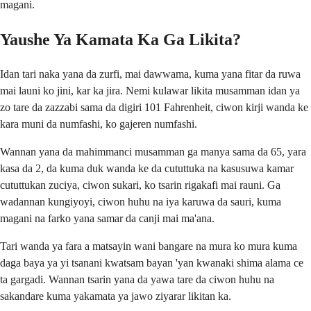
magani.
Yaushe Ya Kamata Ka Ga Likita?
Idan tari naka yana da zurfi, mai dawwama, kuma yana fitar da ruwa
mai launi ko jini, kar ka jira. Nemi kulawar likita musamman idan ya
zo tare da zazzabi sama da digiri 101 Fahrenheit, ciwon kirji wanda ke
kara muni da numfashi, ko gajeren numfashi.
Wannan yana da mahimmanci musamman ga manya sama da 65, yara
kasa da 2, da kuma duk wanda ke da cututtuka na kasusuwa kamar
cututtukan zuciya, ciwon sukari, ko tsarin rigakafi mai rauni. Ga
wadannan kungiyoyi, ciwon huhu na iya karuwa da sauri, kuma
magani na farko yana samar da canji mai ma'ana.
Tari wanda ya fara a matsayin wani bangare na mura ko mura kuma
daga baya ya yi tsanani kwatsam bayan 'yan kwanaki shima alama ce
ta gargadi. Wannan tsarin yana da yawa tare da ciwon huhu na
sakandare kuma yakamata ya jawo ziyarar likitan ka.