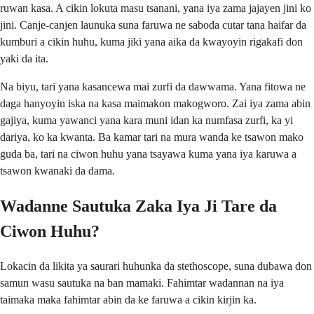
ruwan kasa. A cikin lokuta masu tsanani, yana iya zama jajayen jini ko
jini. Canje-canjen launuka suna faruwa ne saboda cutar tana haifar da
kumburi a cikin huhu, kuma jiki yana aika da kwayoyin rigakafi don
yaki da ita.
Na biyu, tari yana kasancewa mai zurfi da dawwama. Yana fitowa ne
daga hanyoyin iska na kasa maimakon makogworo. Zai iya zama abin
gajiya, kuma yawanci yana kara muni idan ka numfasa zurfi, ka yi
dariya, ko ka kwanta. Ba kamar tari na mura wanda ke tsawon mako
guda ba, tari na ciwon huhu yana tsayawa kuma yana iya karuwa a
tsawon kwanaki da dama.
Wadanne Sautuka Zaka Iya Ji Tare da
Ciwon Huhu?
Lokacin da likita ya saurari huhunka da stethoscope, suna dubawa don
samun wasu sautuka na ban mamaki. Fahimtar wadannan na iya
taimaka maka fahimtar abin da ke faruwa a cikin kirjin ka.