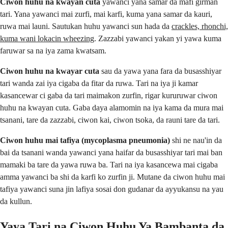
Ciwon huhu na kwayan cuta
yawanci yana samar da mafi girman
tari. Yana yawanci mai zurfi, mai karfi, kuma yana samar da kauri,
ruwa mai launi. Sautukan huhu yawanci sun hada da
crackles, rhonchi,
kuma wani lokacin wheezing
. Zazzabi yawanci yakan yi yawa kuma
faruwar sa na iya zama kwatsam.
Ciwon huhu na kwayar cuta
sau da yawa yana fara da busasshiyar
tari wanda zai iya cigaba da fitar da ruwa. Tari na iya ji kamar
kasancewar ci gaba da tari maimakon zurfin, rigar kururuwar ciwon
huhu na kwayan cuta. Gaba daya alamomin na iya kama da mura mai
tsanani, tare da zazzabi, ciwon kai, ciwon tsoka, da rauni tare da tari.
Ciwon huhu mai tafiya (mycoplasma pneumonia)
shi ne nau'in da
bai da tsanani wanda yawanci yana haifar da busasshiyar tari mai ban
mamaki ba tare da yawa ruwa ba. Tari na iya kasancewa mai cigaba
amma yawanci ba shi da karfi ko zurfin ji. Mutane da ciwon huhu mai
tafiya yawanci suna jin lafiya sosai don gudanar da ayyukansu na yau
da kullun.
Yaya Tari na Ciwon Huhu Ya Bambanta da