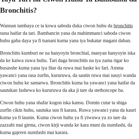
Bronchitis?
Wannan tambaya ce ta kowa saboda duka ciwon huhu da
bronchitis
suna haifar da tari. Bambancin yana da mahimmanci saboda ciwon
huhu gaba daya ya fi tsanani kuma yana iya bukatar magani daban.
Bronchitis kumburi ne na hanyoyin bronchial, manyan hanyoyin iska
da ke kaiwa zuwa huhu. Tari daga bronchitis na iya zama rigar ko
busasshe kuma yana iya fitar da ruwa mai haske ko fari. Amma
yawanci yana rasa zurfin, kururuwa, da sautin ruwa mai nauyi wanda
ciwon huhu ke samarwa. Bronchitis kuma ba yawanci yana haifar da
sautukan fashewa ko kururuwa da aka ji tare da stethoscope ba.
Ciwon huhu yana shafar kogon iska kansu. Domin cutar ta shiga
zurfin cikin huhu, sautuka sun fi karara. Ruwa yawanci yana da kauri
kuma ya fi launin. Kuma ciwon huhu ya fi yiwuwa ya zo tare da
zazzabi mai girma, ciwon kirji wanda ke kara muni da numfashi, da
kuma gajeren numfashi mai karara.