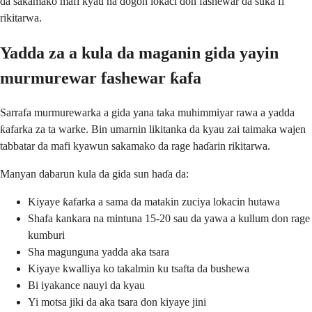
da sakamako mafi kyau na dogon lokaci don fashewar da suka fi
rikitarwa.
Yadda za a kula da maganin gida yayin
murmurewar fashewar ƙafa
Sarrafa murmurewarka a gida yana taka muhimmiyar rawa a yadda
ƙafarka za ta warke. Bin umarnin likitanka da kyau zai taimaka wajen
tabbatar da mafi kyawun sakamako da rage haɗarin rikitarwa.
Manyan dabarun kula da gida sun haɗa da:
Kiyaye ƙafarka a sama da matakin zuciya lokacin hutawa
Shafa kankara na mintuna 15-20 sau da yawa a kullum don rage
kumburi
Sha magunguna yadda aka tsara
Kiyaye kwalliya ko takalmin ku tsafta da bushewa
Bi iyakance nauyi da kyau
Yi motsa jiki da aka tsara don kiyaye jini