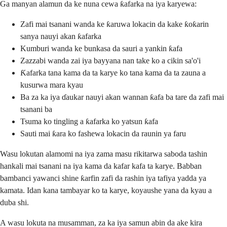
Ga manyan alamun da ke nuna cewa ƙafarka na iya karyewa:
Zafi mai tsanani wanda ke ƙaruwa lokacin da kake ƙoƙarin
sanya nauyi akan ƙafarka
Kumburi wanda ke bunkasa da sauri a yankin ƙafa
Zazzabi wanda zai iya bayyana nan take ko a cikin sa'o'i
Ƙafarka tana kama da ta karye ko tana kama da ta zauna a
kusurwa mara kyau
Ba za ka iya ɗaukar nauyi akan wannan ƙafa ba tare da zafi mai
tsanani ba
Tsuma ko tingling a ƙafarka ko yatsun ƙafa
Sauti mai ƙara ko fashewa lokacin da raunin ya faru
Wasu lokutan alamomi na iya zama masu rikitarwa saboda tashin
hankali mai tsanani na iya kama da kafar kafa ta karye. Babban
bambanci yawanci shine ƙarfin zafi da rashin iya tafiya yadda ya
kamata. Idan kana tambayar ko ta karye, koyaushe yana da kyau a
duba shi.
A wasu lokuta na musamman, za ka iya samun abin da ake kira