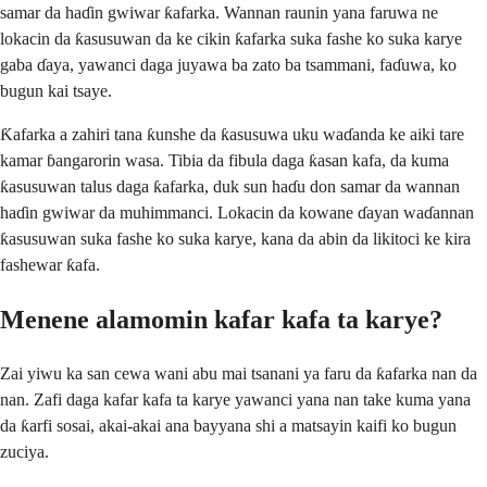
samar da haɗin gwiwar ƙafarka. Wannan raunin yana faruwa ne
lokacin da ƙasusuwan da ke cikin ƙafarka suka fashe ko suka karye
gaba ɗaya, yawanci daga juyawa ba zato ba tsammani, faɗuwa, ko
bugun kai tsaye.
Ƙafarka a zahiri tana ƙunshe da ƙasusuwa uku waɗanda ke aiki tare
kamar ɓangarorin wasa. Tibia da fibula daga ƙasan kafa, da kuma
ƙasusuwan talus daga ƙafarka, duk sun haɗu don samar da wannan
haɗin gwiwar da muhimmanci. Lokacin da kowane ɗayan waɗannan
ƙasusuwan suka fashe ko suka karye, kana da abin da likitoci ke kira
fashewar ƙafa.
Menene alamomin kafar kafa ta karye?
Zai yiwu ka san cewa wani abu mai tsanani ya faru da ƙafarka nan da
nan. Zafi daga kafar kafa ta karye yawanci yana nan take kuma yana
da ƙarfi sosai, akai-akai ana bayyana shi a matsayin kaifi ko bugun
zuciya.