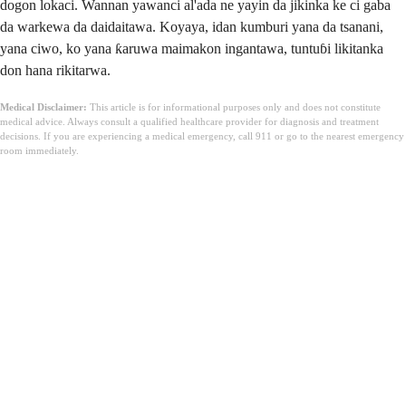
dogon lokaci. Wannan yawanci al'ada ne yayin da jikinka ke ci gaba
da warkewa da daidaitawa. Koyaya, idan kumburi yana da tsanani,
yana ciwo, ko yana ƙaruwa maimakon ingantawa, tuntuɓi likitanka
don hana rikitarwa.
Medical Disclaimer:
This article is for informational purposes only and does not constitute
medical advice. Always consult a qualified healthcare provider for diagnosis and treatment
decisions. If you are experiencing a medical emergency, call 911 or go to the nearest emergency
room immediately.