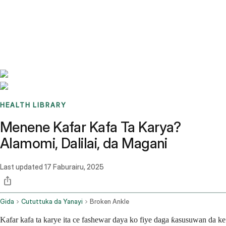
Benchmarks
Stories
FAQ
Sign up / Log in
HEALTH LIBRARY
Menene Kafar Kafa Ta Karya?
Alamomi, Dalilai, da Magani
Last updated
17 Faburairu, 2025
Gida
Cututtuka da Yanayi
Broken Ankle
Kafar kafa ta karye ita ce fashewar daya ko fiye daga ƙasusuwan da ke