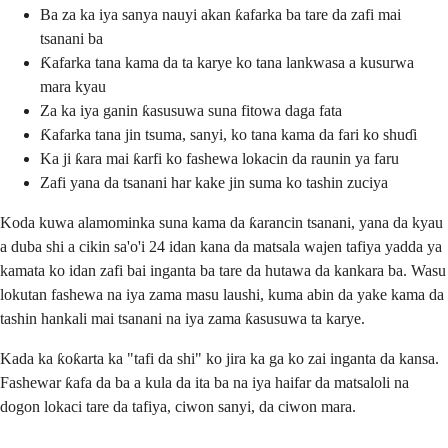
Ba za ka iya sanya nauyi akan ƙafarka ba tare da zafi mai
tsanani ba
Ƙafarka tana kama da ta karye ko tana lankwasa a kusurwa
mara kyau
Za ka iya ganin ƙasusuwa suna fitowa daga fata
Ƙafarka tana jin tsuma, sanyi, ko tana kama da fari ko shuɗi
Ka ji ƙara mai ƙarfi ko fashewa lokacin da raunin ya faru
Zafi yana da tsanani har kake jin suma ko tashin zuciya
Koda kuwa alamominka suna kama da ƙarancin tsanani, yana da kyau
a duba shi a cikin sa'o'i 24 idan kana da matsala wajen tafiya yadda ya
kamata ko idan zafi bai inganta ba tare da hutawa da kankara ba. Wasu
lokutan fashewa na iya zama masu laushi, kuma abin da yake kama da
tashin hankali mai tsanani na iya zama ƙasusuwa ta karye.
Kada ka ƙoƙarta ka "tafi da shi" ko jira ka ga ko zai inganta da kansa.
Fashewar ƙafa da ba a kula da ita ba na iya haifar da matsaloli na
dogon lokaci tare da tafiya, ciwon sanyi, da ciwon mara.