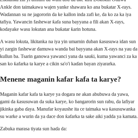
Ankle don taimakawa wajen yanke shawara ko ana buƙatar X-rays.
Waɗannan su ne jagororin da ke kallon inda zafi ke, da ko za ka iya
tafiya. Yawancin fashewar ƙafa suna bayyana a fili akan X-rays,
kodayake wasu lokutan ana buƙatar ƙarin hotuna.
A wasu lokuta, likitanka na iya yin umarnin duban ƙasusuwa idan sun
yi zargin fashewar damuwa wanda bai bayyana akan X-rays na yau da
kullun ba. Tsarin ganowa yawanci yana da sauƙi, kuma yawanci za ka
san ko ƙafarka ta karye a cikin sa'o'i kaɗan bayan ziyararka.
Menene maganin kafar kafa ta karye?
Maganin kafar kafa ta karye ya dogara ne akan abubuwa da yawa,
gami da ƙasusuwan da suka karye, ko ɓangarorin sun rabu, da lafiyar
jikinka gaba ɗaya. Manufar koyaushe ita ce taimaka wa ƙasusuwanka
su warke a wurin da ya dace don ƙafarka ta sake aiki yadda ya kamata.
Zabuka marasa tiyata sun haɗa da: