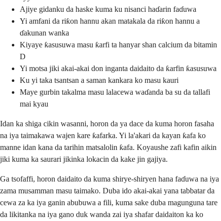
Ajiye gidanku da haske kuma ku nisanci haɗarin faɗuwa
Yi amfani da riƙon hannu akan matakala da riƙon hannu a
ɗakunan wanka
Kiyaye ƙasusuwa masu ƙarfi ta hanyar shan calcium da bitamin
D
Yi motsa jiki akai-akai don inganta daidaito da ƙarfin ƙasusuwa
Ku yi taka tsantsan a saman kankara ko masu kauri
Maye gurbin takalma masu lalacewa waɗanda ba su da tallafi
mai kyau
Idan ka shiga cikin wasanni, horon da ya dace da kuma horon fasaha
na iya taimakawa wajen kare ƙafarka. Yi la'akari da kayan ƙafa ko
manne idan kana da tarihin matsalolin ƙafa. Koyaushe zafi kafin aikin
jiki kuma ka saurari jikinka lokacin da kake jin gajiya.
Ga tsofaffi, horon daidaito da kuma shirye-shiryen hana faɗuwa na iya
zama musamman masu taimako. Duba ido akai-akai yana tabbatar da
cewa za ka iya ganin abubuwa a fili, kuma sake duba magunguna tare
da likitanka na iya gano duk wanda zai iya shafar daidaiton ka ko