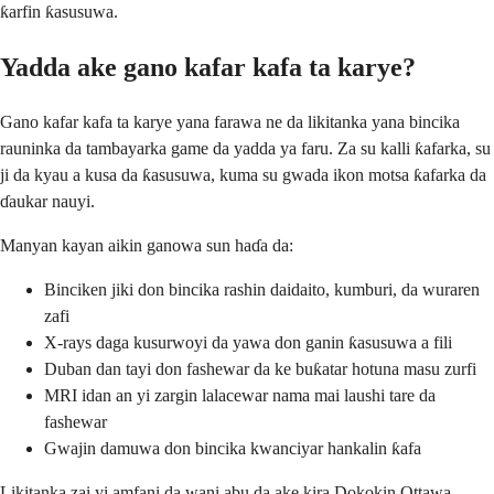
ƙarfin ƙasusuwa.
Yadda ake gano kafar kafa ta karye?
Gano kafar kafa ta karye yana farawa ne da likitanka yana bincika
rauninka da tambayarka game da yadda ya faru. Za su kalli ƙafarka, su
ji da kyau a kusa da ƙasusuwa, kuma su gwada ikon motsa ƙafarka da
ɗaukar nauyi.
Manyan kayan aikin ganowa sun haɗa da:
Binciken jiki don bincika rashin daidaito, kumburi, da wuraren
zafi
X-rays daga kusurwoyi da yawa don ganin ƙasusuwa a fili
Duban dan tayi don fashewar da ke buƙatar hotuna masu zurfi
MRI idan an yi zargin lalacewar nama mai laushi tare da
fashewar
Gwajin damuwa don bincika kwanciyar hankalin ƙafa
Likitanka zai yi amfani da wani abu da ake kira Dokokin Ottawa