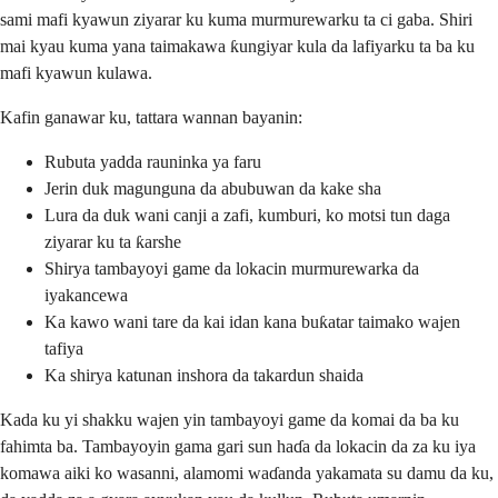
sami mafi kyawun ziyarar ku kuma murmurewarku ta ci gaba. Shiri
mai kyau kuma yana taimakawa ƙungiyar kula da lafiyarku ta ba ku
mafi kyawun kulawa.
Kafin ganawar ku, tattara wannan bayanin:
Rubuta yadda rauninka ya faru
Jerin duk magunguna da abubuwan da kake sha
Lura da duk wani canji a zafi, kumburi, ko motsi tun daga
ziyarar ku ta ƙarshe
Shirya tambayoyi game da lokacin murmurewarka da
iyakancewa
Ka kawo wani tare da kai idan kana buƙatar taimako wajen
tafiya
Ka shirya katunan inshora da takardun shaida
Kada ku yi shakku wajen yin tambayoyi game da komai da ba ku
fahimta ba. Tambayoyin gama gari sun haɗa da lokacin da za ku iya
komawa aiki ko wasanni, alamomi waɗanda yakamata su damu da ku,