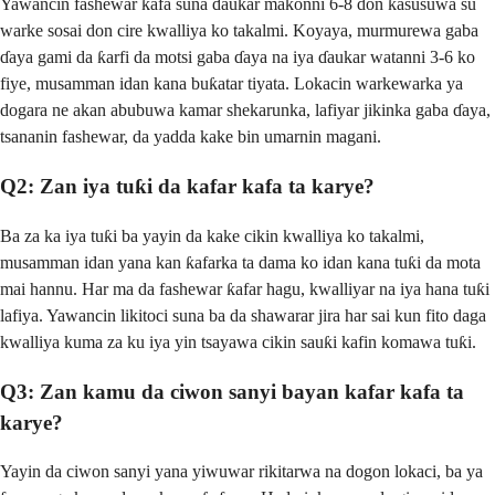
Yawancin fashewar ƙafa suna ɗaukar makonni 6-8 don ƙasusuwa su
warke sosai don cire kwalliya ko takalmi. Koyaya, murmurewa gaba
ɗaya gami da ƙarfi da motsi gaba ɗaya na iya ɗaukar watanni 3-6 ko
fiye, musamman idan kana buƙatar tiyata. Lokacin warkewarka ya
dogara ne akan abubuwa kamar shekarunka, lafiyar jikinka gaba ɗaya,
tsananin fashewar, da yadda kake bin umarnin magani.
Q2: Zan iya tuƙi da kafar kafa ta karye?
Ba za ka iya tuƙi ba yayin da kake cikin kwalliya ko takalmi,
musamman idan yana kan ƙafarka ta dama ko idan kana tuƙi da mota
mai hannu. Har ma da fashewar ƙafar hagu, kwalliyar na iya hana tuƙi
lafiya. Yawancin likitoci suna ba da shawarar jira har sai kun fito daga
kwalliya kuma za ku iya yin tsayawa cikin sauƙi kafin komawa tuƙi.
Q3: Zan kamu da ciwon sanyi bayan kafar kafa ta
karye?
Yayin da ciwon sanyi yana yiwuwar rikitarwa na dogon lokaci, ba ya