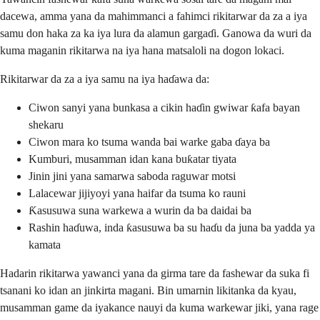
dacewa, amma yana da mahimmanci a fahimci rikitarwar da za a iya
samu don haka za ka iya lura da alamun gargaɗi. Ganowa da wuri da
kuma maganin rikitarwa na iya hana matsaloli na dogon lokaci.
Rikitarwar da za a iya samu na iya haɗawa da:
Ciwon sanyi yana bunkasa a cikin haɗin gwiwar ƙafa bayan
shekaru
Ciwon mara ko tsuma wanda bai warke gaba ɗaya ba
Kumburi, musamman idan kana buƙatar tiyata
Jinin jini yana samarwa saboda raguwar motsi
Lalacewar jijiyoyi yana haifar da tsuma ko rauni
Ƙasusuwa suna warkewa a wurin da ba daidai ba
Rashin haɗuwa, inda ƙasusuwa ba su haɗu da juna ba yadda ya
kamata
Hadarin rikitarwa yawanci yana da girma tare da fashewar da suka fi
tsanani ko idan an jinkirta magani. Bin umarnin likitanka da kyau,
musamman game da iyakance nauyi da kuma warkewar jiki, yana rage