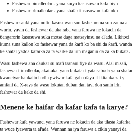
Fashewar bimalleolar - yana karya ƙasusuwan ƙafa biyu
Fashewar trimalleolar - yana shafar ƙasusuwan ƙafa uku
Fashewar sauƙi yana nufin ƙasusuwan sun fashe amma sun zauna a
wurin, yayin da fashewar da aka raba yana faruwa ne lokacin da
ɓangarorin ƙasusuwa suka motsa daga matsayinsu na al'ada. Likitoci
kuma suna kallon ko fashewar yana da ƙarfi ko ba shi da ƙarfi, wanda
ke shafar yadda ƙafarka za ta warke da irin maganin da za ka buƙata.
Wasu fashewa ana ɗaukar su mafi tsanani fiye da wasu. Alal misali,
fashewar trimalleolar, akai-akai yana buƙatar tiyata saboda yana shafar
kwanciyar hankalin haɗin gwiwar ƙafa gaba ɗaya. Likitanka zai yi
amfani da X-rays da wasu lokutan duban dan tayi don sanin irin
fashewar da kake da shi.
Menene ke haifar da kafar kafa ta karye?
Fashewar ƙafa yawanci yana faruwa ne lokacin da aka tilasta ƙafarka
ta wuce iyawarta ta al'ada. Wannan na iya faruwa a cikin yanayi da