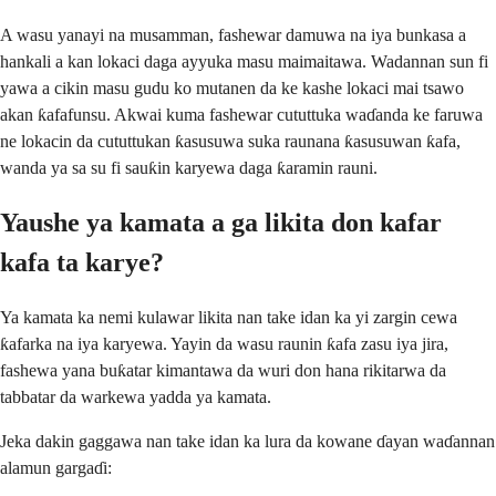
A wasu yanayi na musamman, fashewar damuwa na iya bunkasa a
hankali a kan lokaci daga ayyuka masu maimaitawa. Wadannan sun fi
yawa a cikin masu gudu ko mutanen da ke kashe lokaci mai tsawo
akan ƙafafunsu. Akwai kuma fashewar cututtuka waɗanda ke faruwa
ne lokacin da cututtukan ƙasusuwa suka raunana ƙasusuwan ƙafa,
wanda ya sa su fi sauƙin karyewa daga ƙaramin rauni.
Yaushe ya kamata a ga likita don kafar
kafa ta karye?
Ya kamata ka nemi kulawar likita nan take idan ka yi zargin cewa
ƙafarka na iya karyewa. Yayin da wasu raunin ƙafa zasu iya jira,
fashewa yana buƙatar kimantawa da wuri don hana rikitarwa da
tabbatar da warkewa yadda ya kamata.
Jeka dakin gaggawa nan take idan ka lura da kowane ɗayan waɗannan
alamun gargaɗi: