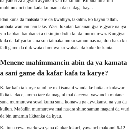
da yadda za a gyara ayyukan yau da kullun. Rubuta umarnin
muhimmanci don kada ku manta da su daga baya.
Idan kuna da matsala tare da kwalliya, takalmi, ko kayan tallafi,
ambata wannan nan take. Wasu lokutan ƙananan gyare-gyare na iya
yin babban bambanci a cikin jin daɗin ku da murmurewa. Ƙungiyar
kula da lafiyarku tana son taimaka muku samun nasara, don haka ku
faɗi game da duk wata damuwa ko wahala da kuke fuskanta.
Menene mahimmancin abin da ya kamata
a sani game da kafar kafa ta karye?
Kafar kafa ta karye rauni ne mai tsanani wanda ke buƙatar kulawar
likita ta dace, amma tare da magani mai dacewa, yawancin mutane
suna murmurewa sosai kuma suna komawa ga ayyukansu na yau da
kullun. Maɓallin murmurewa mai nasara shine samun magani da wuri
da bin umarnin likitanka da kyau.
Ka tuna cewa warkewa yana ɗaukar lokaci, yawanci makonni 6-12