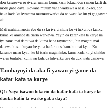
don ƙasusuwa su gyaru, sannan kuma ƙarin lokaci don samun ƙarfi da
motsi gaba ɗaya. Kowane mutum yana warkewa a nasa lokaci, don
haka kada ku kwatanta murmurewarku da na wasu ko ku yi gaggawar
aikin.
Mafi mahimmancin abu da za ku iya yi shine ku yi haƙuri da kanku
kuma ku amince da tsarin warkewa. Yayin da kafar kafa ta karye na
iya zama mai damuwa da kuma hana rayuwarku, bin magani mai
dacewa kusan koyaushe yana haifar da sakamako mai kyau. Ku
kasance masu kyau, ku bi tsarin maganinku, kuma kada ku yi shakku
wajen tuntuɓar ƙungiyar kula da lafiyarku tare da duk wata damuwa.
Tambayoyi da aka fi yawan yi game da
kafar kafa ta karye
Q1: Yaya tsawon lokacin da kafar kafa ta karye ke
ɗauka kafin ta warke gaba ɗaya?