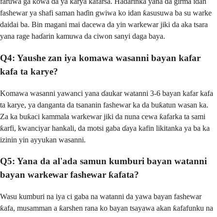
faruwa ga kowa da ya karya ƙafarsa. Hadarinka yana da girma idan
fashewar ya shafi saman haɗin gwiwa ko idan ƙasusuwa ba su warke
daidai ba. Bin magani mai dacewa da yin warkewar jiki da aka tsara
yana rage haɗarin kamuwa da ciwon sanyi daga baya.
Q4: Yaushe zan iya komawa wasanni bayan kafar
kafa ta karye?
Komawa wasanni yawanci yana ɗaukar watanni 3-6 bayan kafar kafa
ta karye, ya danganta da tsananin fashewar ka da buƙatun wasan ka.
Za ka buƙaci kammala warkewar jiki da nuna cewa ƙafarka ta sami
ƙarfi, kwanciyar hankali, da motsi gaba ɗaya kafin likitanka ya ba ka
izinin yin ayyukan wasanni.
Q5: Yana da al'ada samun kumburi bayan watanni
bayan warkewar fashewar ƙafata?
Wasu kumburi na iya ci gaba na watanni da yawa bayan fashewar
ƙafa, musamman a ƙarshen rana ko bayan tsayawa akan ƙafafunku na