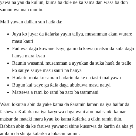
yawa na yau da kullun, kuma ba dole ne ka zama ɗan wasa ba don
samun wannan raunin.
Mafi yawan dalilan sun haɗa da:
Juya ko juyar da ƙafarka yayin tafiya, musamman akan wurare
masu kauri
Faɗuwa daga kowane tsayi, gami da kawai matsar da ƙafa daga
hanya mara kyau
Raunin wasanni, musamman a ayyukan da suka haɗa da tsalle
ko sauye-sauye masu sauri na hanya
Hadarin mota ko sauran hadarin da ke da tasiri mai yawa
Bugun kai tsaye ga ƙafa daga abubuwa masu nauyi
Matsewa a rami ko rami ba zato ba tsammani
Wasu lokutan abin da yake kama da ƙaramin lamari na iya haifar da
fashewa. Ƙafarka na iya karyewa daga wani abu mai sauƙi kamar
matsar da mataki mara kyau ko kama ƙafarka a cikin ramin titin.
Babban abin da ke faruwa yawanci shine kusurwa da ƙarfin da aka yi
amfani da shi ga ƙafarka a lokacin raunin.