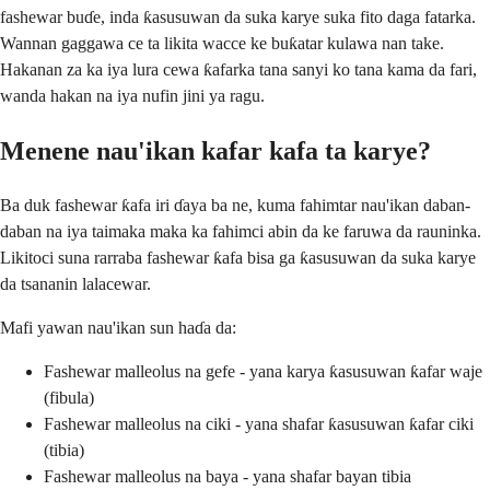
fashewar buɗe, inda ƙasusuwan da suka karye suka fito daga fatarka.
Wannan gaggawa ce ta likita wacce ke buƙatar kulawa nan take.
Hakanan za ka iya lura cewa ƙafarka tana sanyi ko tana kama da fari,
wanda hakan na iya nufin jini ya ragu.
Menene nau'ikan kafar kafa ta karye?
Ba duk fashewar ƙafa iri ɗaya ba ne, kuma fahimtar nau'ikan daban-
daban na iya taimaka maka ka fahimci abin da ke faruwa da rauninka.
Likitoci suna rarraba fashewar ƙafa bisa ga ƙasusuwan da suka karye
da tsananin lalacewar.
Mafi yawan nau'ikan sun haɗa da:
Fashewar malleolus na gefe - yana karya ƙasusuwan ƙafar waje
(fibula)
Fashewar malleolus na ciki - yana shafar ƙasusuwan ƙafar ciki
(tibia)
Fashewar malleolus na baya - yana shafar bayan tibia