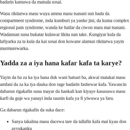
haɗarin kamuwa da matsala sosai.
Wasu rikitarwa masu wuya amma masu tsanani sun haɗa da
compartment syndrome, inda kumburi ya yanke jini, da kuma complex
regional pain syndrome, wanda ke haifar da ciwon mara mai tsanani.
Waɗannan suna buƙatar kulawar likita nan take. Ƙungiyar kula da
lafiyarka za ta kula da kai sosai don kowane alamun rikitarwa yayin
murmurewarka.
Yadda za a iya hana kafar kafa ta karye?
Yayin da ba za ka iya hana duk wani hatsari ba, akwai matakai masu
amfani da za ka iya ɗauka don rage haɗarin fashewar ƙafa. Yawancin
dabarun rigakafin suna mayar da hankali kan kiyaye ƙasusuwa masu
ƙarfi da guje wa yanayi inda raunin ƙafa ya fi yiwuwa ya faru.
Ga dabarun rigakafin da suka dace:
Sanya takalma masu dacewa tare da tallafin ƙafa mai kyau don
ayyukanku