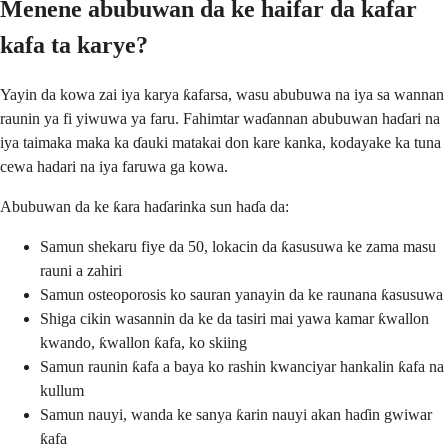
Menene abubuwan da ke haifar da kafar
kafa ta karye?
Yayin da kowa zai iya karya ƙafarsa, wasu abubuwa na iya sa wannan
raunin ya fi yiwuwa ya faru. Fahimtar waɗannan abubuwan haɗari na
iya taimaka maka ka ɗauki matakai don kare kanka, kodayake ka tuna
cewa hadari na iya faruwa ga kowa.
Abubuwan da ke ƙara haɗarinka sun haɗa da:
Samun shekaru fiye da 50, lokacin da ƙasusuwa ke zama masu
rauni a zahiri
Samun osteoporosis ko sauran yanayin da ke raunana ƙasusuwa
Shiga cikin wasannin da ke da tasiri mai yawa kamar ƙwallon
kwando, ƙwallon ƙafa, ko skiing
Samun raunin ƙafa a baya ko rashin kwanciyar hankalin ƙafa na
kullum
Samun nauyi, wanda ke sanya ƙarin nauyi akan haɗin gwiwar
ƙafa