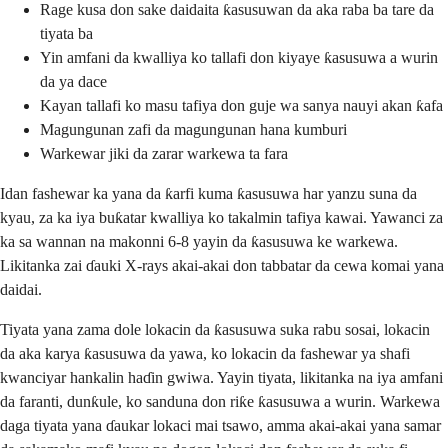
Rage kusa don sake daidaita ƙasusuwan da aka raba ba tare da
tiyata ba
Yin amfani da kwalliya ko tallafi don kiyaye ƙasusuwa a wurin
da ya dace
Kayan tallafi ko masu tafiya don guje wa sanya nauyi akan ƙafa
Magungunan zafi da magungunan hana kumburi
Warkewar jiki da zarar warkewa ta fara
Idan fashewar ka yana da ƙarfi kuma ƙasusuwa har yanzu suna da
kyau, za ka iya buƙatar kwalliya ko takalmin tafiya kawai. Yawanci za
ka sa wannan na makonni 6-8 yayin da ƙasusuwa ke warkewa.
Likitanka zai ɗauki X-rays akai-akai don tabbatar da cewa komai yana
daidai.
Tiyata yana zama dole lokacin da ƙasusuwa suka rabu sosai, lokacin
da aka karya ƙasusuwa da yawa, ko lokacin da fashewar ya shafi
kwanciyar hankalin haɗin gwiwa. Yayin tiyata, likitanka na iya amfani
da faranti, dunƙule, ko sanduna don riƙe ƙasusuwa a wurin. Warkewa
daga tiyata yana ɗaukar lokaci mai tsawo, amma akai-akai yana samar