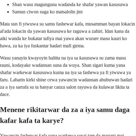
Shan wasu magunguna waɗanda ke shafar yawan ƙasusuwa
Samun ciwon suga ko matsalolin jini
Mata sun fi yiwuwa su samu fashewar ƙafa, musamman bayan lokacin
al'ada lokacin da yawan ƙasusuwa ke raguwa a zahiri. Idan kana da
aiki wanda ke buƙatar tafiya mai yawa akan wurare masu kauri ko
hawa, za ka iya fuskantar haɗari mafi girma.
Wasu yanayin kwayoyin halitta na iya sa ƙasusuwa su zama masu
rauni, kodayake waɗannan suna da wuya. Shan sigari kuma yana
shafar warkewar ƙasusuwa kuma na iya sa fashewa ya fi yiwuwa ya
faru. Labarin kirki shine cewa yawancin waɗannan abubuwan haɗari
za a iya sarrafa su ta hanyar canza salon rayuwa da kulawar likita ta
dace.
Menene rikitarwar da za a iya samu daga
kafar kafa ta karye?
Yawancin fashewar ƙafa suna warkewa sosai tare da magani mai