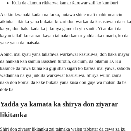
Kula da alamun rikitarwa kamar ƙaruwar zafi ko kumburi
A cikin kwanaki kaɗan na farko, hutawa shine mafi mahimmancin
aikinka. Jikinka yana buƙatar kuzari don warkar da ƙasusuwan da suka
karye, don haka kada ka ji kunya game da yin sauƙi. Yi amfani da
kayan tallafi ko sauran kayan taimako kamar yadda aka umarta, ko da
yake yana da matsala.
Abinci mai kyau yana tallafawa warkewar ƙasusuwa, don haka mayar
da hankali kan samun isasshen furotin, calcium, da bitamin D. Ku
kasance da ruwa kuma ku guji shan sigari ko barasa mai yawa, saboda
waɗannan na iya jinkirta warkewar ƙasusuwa. Shirya wurin zama
naka don komai da kake buƙata yana kusa don guje wa motsin da ba
dole ba.
Yadda ya kamata ka shirya don ziyarar
likitanka
Shiri don ziyarar likitanku zai taimaka wajen tabbatar da cewa za ku