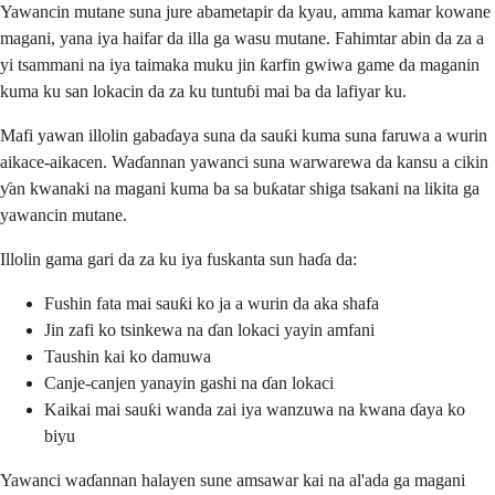
Yawancin mutane suna jure abametapir da kyau, amma kamar kowane
magani, yana iya haifar da illa ga wasu mutane. Fahimtar abin da za a
yi tsammani na iya taimaka muku jin ƙarfin gwiwa game da maganin
kuma ku san lokacin da za ku tuntuɓi mai ba da lafiyar ku.
Mafi yawan illolin gabaɗaya suna da sauƙi kuma suna faruwa a wurin
aikace-aikacen. Waɗannan yawanci suna warwarewa da kansu a cikin
ƴan kwanaki na magani kuma ba sa buƙatar shiga tsakani na likita ga
yawancin mutane.
Illolin gama gari da za ku iya fuskanta sun haɗa da:
Fushin fata mai sauƙi ko ja a wurin da aka shafa
Jin zafi ko tsinkewa na ɗan lokaci yayin amfani
Taushin kai ko damuwa
Canje-canjen yanayin gashi na ɗan lokaci
Kaikai mai sauƙi wanda zai iya wanzuwa na kwana ɗaya ko
biyu
Yawanci waɗannan halayen sune amsawar kai na al'ada ga magani