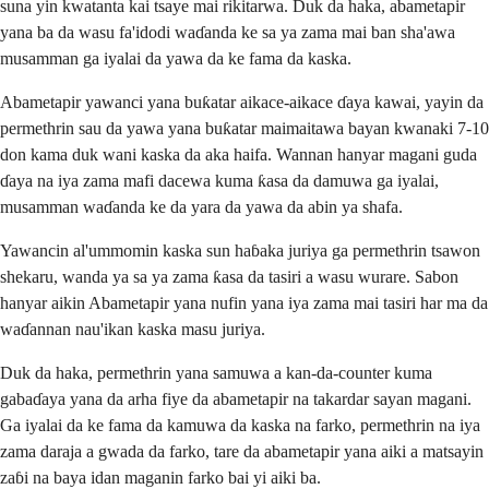
suna yin kwatanta kai tsaye mai rikitarwa. Duk da haka, abametapir
yana ba da wasu fa'idodi waɗanda ke sa ya zama mai ban sha'awa
musamman ga iyalai da yawa da ke fama da kaska.
Abametapir yawanci yana buƙatar aikace-aikace ɗaya kawai, yayin da
permethrin sau da yawa yana buƙatar maimaitawa bayan kwanaki 7-10
don kama duk wani kaska da aka haifa. Wannan hanyar magani guda
ɗaya na iya zama mafi dacewa kuma ƙasa da damuwa ga iyalai,
musamman waɗanda ke da yara da yawa da abin ya shafa.
Yawancin al'ummomin kaska sun haɓaka juriya ga permethrin tsawon
shekaru, wanda ya sa ya zama ƙasa da tasiri a wasu wurare. Sabon
hanyar aikin Abametapir yana nufin yana iya zama mai tasiri har ma da
waɗannan nau'ikan kaska masu juriya.
Duk da haka, permethrin yana samuwa a kan-da-counter kuma
gabaɗaya yana da arha fiye da abametapir na takardar sayan magani.
Ga iyalai da ke fama da kamuwa da kaska na farko, permethrin na iya
zama daraja a gwada da farko, tare da abametapir yana aiki a matsayin
zaɓi na baya idan maganin farko bai yi aiki ba.