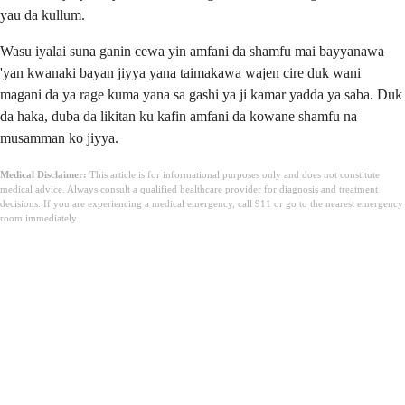
yau da kullum.
Wasu iyalai suna ganin cewa yin amfani da shamfu mai bayyanawa
'yan kwanaki bayan jiyya yana taimakawa wajen cire duk wani
magani da ya rage kuma yana sa gashi ya ji kamar yadda ya saba. Duk
da haka, duba da likitan ku kafin amfani da kowane shamfu na
musamman ko jiyya.
Medical Disclaimer:
This article is for informational purposes only and does not constitute
medical advice. Always consult a qualified healthcare provider for diagnosis and treatment
decisions. If you are experiencing a medical emergency, call 911 or go to the nearest emergency
room immediately.