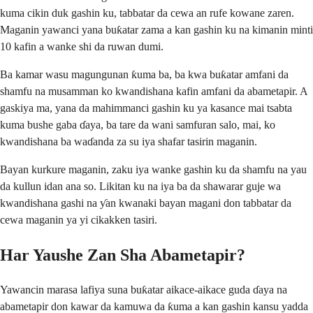
kuma cikin duk gashin ku, tabbatar da cewa an rufe kowane zaren.
Maganin yawanci yana buƙatar zama a kan gashin ku na kimanin minti
10 kafin a wanke shi da ruwan dumi.
Ba kamar wasu magungunan ƙuma ba, ba kwa buƙatar amfani da
shamfu na musamman ko kwandishana kafin amfani da abametapir. A
gaskiya ma, yana da mahimmanci gashin ku ya kasance mai tsabta
kuma bushe gaba ɗaya, ba tare da wani samfuran salo, mai, ko
kwandishana ba waɗanda za su iya shafar tasirin maganin.
Bayan kurkure maganin, zaku iya wanke gashin ku da shamfu na yau
da kullun idan ana so. Likitan ku na iya ba da shawarar guje wa
kwandishana gashi na ƴan kwanaki bayan magani don tabbatar da
cewa maganin ya yi cikakken tasiri.
Har Yaushe Zan Sha Abametapir?
Yawancin marasa lafiya suna buƙatar aikace-aikace guda ɗaya na
abametapir don kawar da kamuwa da ƙuma a kan gashin kansu yadda