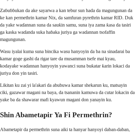
Zaɓuɓɓukan da ake sayarwa a kan tebur sun hada da magungunan da
ke kan permethrin kamar Nix, da samfuran pyrethrin kamar RID. Duk
da yake waɗannan suna da sauƙin samu, suna iya zama ƙasa da tasiri
ga kaska waɗanda suka haɓaka juriya ga waɗannan tsofaffin
magungunan.
Wasu iyalai kuma suna bincika wasu hanyoyin da ba na sinadarai ba
kamar goge gashi da rigar tare da musamman tsefe mai kyau,
kodayake waɗannan hanyoyin yawanci suna buƙatar ƙarin lokaci da
juriya don yin tasiri.
Likitan ku zai yi la'akari da abubuwa kamar shekarun ku, matsayin
ciki, gazawar magani na baya, da tsananin kamuwa da cutar lokacin da
yake ba da shawarar mafi kyawun magani don yanayin ku.
Shin Abametapir Ya Fi Permethrin?
Abametapir da permethrin suna aiki ta hanyar hanyoyi daban-daban,