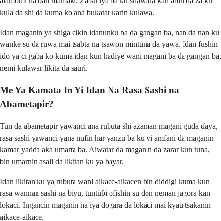
alamomi na ban mamaki. Za su iya ba ku shawara kan abin da za ku
kula da shi da kuma ko ana buƙatar ƙarin kulawa.
Idan maganin ya shiga cikin idanunku ba da gangan ba, nan da nan ku
wanke su da ruwa mai tsabta na tsawon mintuna da yawa. Idan fushin
ido ya ci gaba ko kuma idan kun hadiye wani magani ba da gangan ba,
nemi kulawar likita da sauri.
Me Ya Kamata In Yi Idan Na Rasa Sashi na
Abametapir?
Tun da abametapir yawanci ana rubuta shi azaman magani guda ɗaya,
rasa sashi yawanci yana nufin har yanzu ba ku yi amfani da maganin
kamar yadda aka umarta ba. Aiwatar da maganin da zarar kun tuna,
bin umarnin asali da likitan ku ya bayar.
Idan likitan ku ya rubuta wani aikace-aikacen bin diddigi kuma kun
rasa wannan sashi na biyu, tuntuɓi ofishin su don neman jagora kan
lokaci. Ingancin maganin na iya dogara da lokaci mai kyau tsakanin
aikace-aikace.