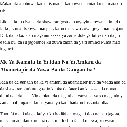
la'akari da abubuwa kamar tsananin kamuwa da cutar ku da matakin
ciki.
Likitan ku na iya ba da shawarar gwada hanyoyin cirewa na inji da
farko, kamar tsefewa mai jika, kafin matsawa zuwa jiyya mai magani.
Duk da haka, idan maganin kaska ya zama dole ga lafiyar ku da jin
daɗin ku, za su jagorance ku zuwa zaɓin da ya fi aminci kuma mafi
inganci.
Me Ya Kamata In Yi Idan Na Yi Amfani da
Abametapir da Yawa Ba da Gangan ba?
Idan ba da gangan ba ka yi amfani da abametapir fiye da yadda aka ba
da shawarar, kurkura gashin kanka da fatar kan ka sosai da ruwan
dumi nan da nan. Yin amfani da magani da yawa ba ya sa maganin ya
zama mafi inganci kuma yana iya ƙara haɗarin fuskantar illa.
Tuntuɓi mai kula da lafiyar ku ko likitan magani don neman jagora,
musamman idan kun lura da ƙarin fushin fata, ƙonewa, ko wasu