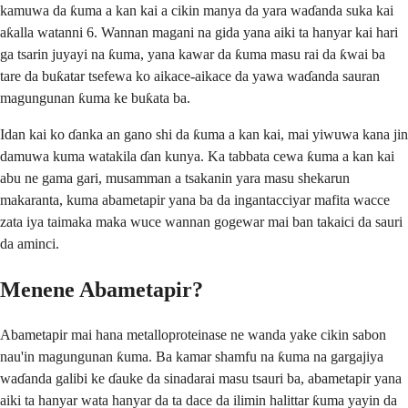
kamuwa da ƙuma a kan kai a cikin manya da yara waɗanda suka kai
aƙalla watanni 6. Wannan magani na gida yana aiki ta hanyar kai hari
ga tsarin juyayi na ƙuma, yana kawar da ƙuma masu rai da ƙwai ba
tare da buƙatar tsefewa ko aikace-aikace da yawa waɗanda sauran
magungunan ƙuma ke buƙata ba.
Idan kai ko ɗanka an gano shi da ƙuma a kan kai, mai yiwuwa kana jin
damuwa kuma watakila ɗan kunya. Ka tabbata cewa ƙuma a kan kai
abu ne gama gari, musamman a tsakanin yara masu shekarun
makaranta, kuma abametapir yana ba da ingantacciyar mafita wacce
zata iya taimaka maka wuce wannan gogewar mai ban takaici da sauri
da aminci.
Menene Abametapir?
Abametapir mai hana metalloproteinase ne wanda yake cikin sabon
nau'in magungunan ƙuma. Ba kamar shamfu na ƙuma na gargajiya
waɗanda galibi ke ɗauke da sinadarai masu tsauri ba, abametapir yana
aiki ta hanyar wata hanyar da ta dace da ilimin halittar ƙuma yayin da