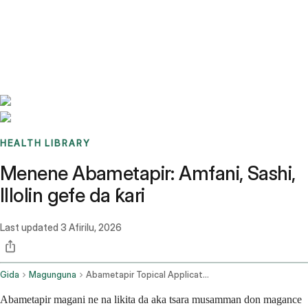
Benchmarks
Stories
FAQ
Sign up / Log in
HEALTH LIBRARY
Menene Abametapir: Amfani, Sashi,
Illolin gefe da ƙari
Last updated
3 Afirilu, 2026
Gida
Magunguna
Abametapir Topical Application Route
Abametapir magani ne na likita da aka tsara musamman don magance