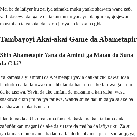
Mai ba da lafiyar ku zai iya taimaka muku yanke shawara wane zaɓi
ya fi dacewa dangane da takamaiman yanayin dangin ku, gogewar
magani da ta gabata, da tsarin juriya na kaska na gida.
Tambayoyi Akai-akai Game da Abametapir
Shin Abametapir Yana da Aminci ga Matan da Suna
da Ciki?
Ya kamata a yi amfani da Abametapir yayin daukar ciki kawai idan
fa'idodin da ke faruwa sun tabbatar da haɗarin da ke faruwa ga jaririn
da ke tasowa. Yayin da ake amfani da maganin a kan gaba, wasu
shaƙuwa cikin jini na iya faruwa, wanda shine dalilin da ya sa ake ba
da shawarar taka tsantsan.
Idan kuna da ciki kuma kuna fama da kaska na kai, tattauna duk
zaɓuɓɓukan magani da ake da su tare da mai ba da lafiyar ku. Za su
iya taimaka muku auna haɗari da fa'idodin abametapir da sauran jiyya,