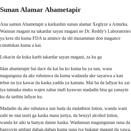
Sunan Alamar Abametapir
Ana samun Abametapir a ƙarƙashin sunan alamar Xeglyze a Amurka.
Wannan magani na takardar sayan magani ne Dr. Reddy's Laboratories
ya kera shi kuma FDA ta amince da shi musamman don magance
cututtukan ƙuma a kai.
Lokacin da kuka karɓi takardar sayan magani, za ku ga
Idan abametapir bai dace da kai ba ko kuma ba ya nan, wasu
magunguna da ake rubutawa da kuma wadanda ake sayarwa a kan
tebur na iya kawar da kaska yadda ya kamata. Mai ba da lafiyar ku zai
iya taimaka muku wajen zaɓar mafi kyawun madadin bisa ga yanayin
ku da tarihin lafiyar ku.
Madadin da ake rubutawa sun hada da malathion lotion, wanda wani
zaɓi ne mai tasiri ga kaska masu juriya, da benzyl alcohol lotion,
wanda ke aiki ta hanyar danne kaska. Waɗannan magungunan suna da
hanyoyin amfani daban-daban kuma suna iya buƙatar magani da yawa.