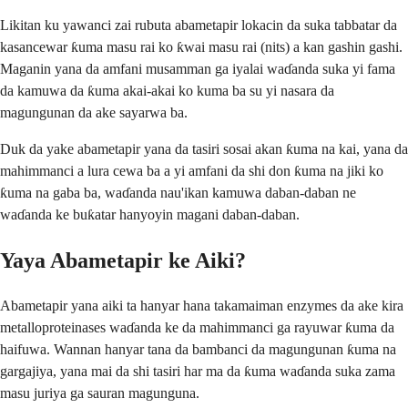
Likitan ku yawanci zai rubuta abametapir lokacin da suka tabbatar da
kasancewar ƙuma masu rai ko ƙwai masu rai (nits) a kan gashin gashi.
Maganin yana da amfani musamman ga iyalai waɗanda suka yi fama
da kamuwa da ƙuma akai-akai ko kuma ba su yi nasara da
magungunan da ake sayarwa ba.
Duk da yake abametapir yana da tasiri sosai akan ƙuma na kai, yana da
mahimmanci a lura cewa ba a yi amfani da shi don ƙuma na jiki ko
ƙuma na gaba ba, waɗanda nau'ikan kamuwa daban-daban ne
waɗanda ke buƙatar hanyoyin magani daban-daban.
Yaya Abametapir ke Aiki?
Abametapir yana aiki ta hanyar hana takamaiman enzymes da ake kira
metalloproteinases waɗanda ke da mahimmanci ga rayuwar ƙuma da
haifuwa. Wannan hanyar tana da bambanci da magungunan ƙuma na
gargajiya, yana mai da shi tasiri har ma da ƙuma waɗanda suka zama
masu juriya ga sauran magunguna.