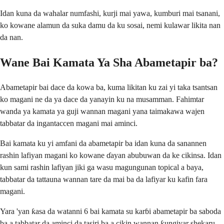
Idan kuna da wahalar numfashi, kurji mai yawa, kumburi mai tsanani,
ko kowane alamun da suka damu da ku sosai, nemi kulawar likita nan
da nan.
Wane Bai Kamata Ya Sha Abametapir ba?
Abametapir bai dace da kowa ba, kuma likitan ku zai yi taka tsantsan
ko magani ne da ya dace da yanayin ku na musamman. Fahimtar
wanda ya kamata ya guji wannan magani yana taimakawa wajen
tabbatar da ingantaccen magani mai aminci.
Bai kamata ku yi amfani da abametapir ba idan kuna da sanannen
rashin lafiyan magani ko kowane ɗayan abubuwan da ke cikinsa. Idan
kun sami rashin lafiyan jiki ga wasu magungunan topical a baya,
tabbatar da tattauna wannan tare da mai ba da lafiyar ku kafin fara
magani.
Yara 'yan ƙasa da watanni 6 bai kamata su karɓi abametapir ba saboda
ba a tabbatar da aminci da tasiri ba a cikin wannan ƙungiyar shekaru