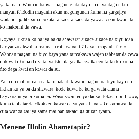
ya kamata. Wannan hanyar magani guda ɗaya na ɗaya daga cikin
manyan fa'idodin maganin akan magungunan ƙuma na gargajiya
waɗanda galibi suna buƙatar aikace-aikace da yawa a cikin kwanaki
ko makonni da yawa.
Koyaya, likitan ku na iya ba da shawarar aikace-aikace na biyu idan
har yanzu akwai ƙuma masu rai kwanaki 7 bayan maganin farko.
Wannan magani na biyo baya yana taimakawa wajen tabbatar da cewa
duk wata ƙuma da za ta iya tsira daga aikace-aikacen farko ko kuma ta
fito daga ƙwai an kawar da su.
Yana da mahimmanci a kammala duk wani magani na biyo baya da
likitan ku ya ba da shawara, koda kuwa ba ku ga wata alama
bayyananniya ta ƙuma ba. Wasu ƙwai na iya ɗaukar lokaci don fitowa,
kuma tabbatar da cikakken kawar da su yana hana sake kamuwa da
cuta wanda zai iya zama mai ban takaici ga dukan iyalin.
Menene Illolin Abametapir?