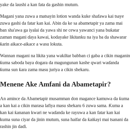
yake da laushi a kan fata da gashin mutum.
Magani yana zuwa a matsayin lotion wanda kuke shafawa kai tsaye
zuwa gashi da fatar kan kai. Abin da ke sa abametapir ya zama mai
ban sha'awa ga iyalai da yawa shi ne cewa yawanci yana buƙatar
zaman magani ɗaya kawai, kodayake likitanku na iya ba da shawarar
ƙarin aikace-aikace a wasu lokuta.
Wannan magani na likita yana wakiltar babban ci gaba a cikin maganin
ƙuma saboda baya dogara da magungunan kashe qwari waɗanda
ƙuma sun ƙara zama masu juriya a cikin shekaru.
Menene Ake Amfani da Abametapir?
An amince da Abametapir musamman don magance kamuwa da ƙuma
a kan kai a cikin marasa lafiya masu shekaru 6 zuwa sama. Ƙuma a
kan kai ƙananan kwari ne waɗanda ke rayuwa a kan fatar kan kai
kuma suna ciyar da jinin mutum, suna haifar da ƙaiƙayi mai tsanani da
rashin jin daɗi.