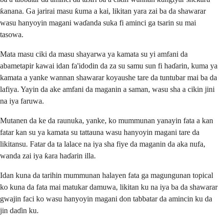
ƙanana. Ga jarirai masu ƙuma a kai, likitan yara zai ba da shawarar
wasu hanyoyin magani waɗanda suka fi aminci ga tsarin su mai
tasowa.
Mata masu ciki da masu shayarwa ya kamata su yi amfani da
abametapir kawai idan fa'idodin da za su samu sun fi haɗarin, kuma ya
kamata a yanke wannan shawarar koyaushe tare da tuntubar mai ba da
lafiya. Yayin da ake amfani da maganin a saman, wasu sha a cikin jini
na iya faruwa.
Mutanen da ke da raunuka, yanke, ko mummunan yanayin fata a kan
fatar kan su ya kamata su tattauna wasu hanyoyin magani tare da
likitansu. Fatar da ta lalace na iya sha fiye da maganin da aka nufa,
wanda zai iya ƙara haɗarin illa.
Idan kuna da tarihin mummunan halayen fata ga magungunan topical
ko kuna da fata mai matukar damuwa, likitan ku na iya ba da shawarar
gwajin faci ko wasu hanyoyin magani don tabbatar da amincin ku da
jin daɗin ku.