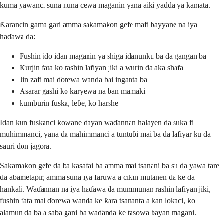
kuma yawanci suna nuna cewa maganin yana aiki yadda ya kamata.
Ƙarancin gama gari amma sakamakon gefe mafi bayyane na iya
haɗawa da:
Fushin ido idan maganin ya shiga idanunku ba da gangan ba
Kurjin fata ko rashin lafiyan jiki a wurin da aka shafa
Jin zafi mai ɗorewa wanda bai inganta ba
Asarar gashi ko karyewa na ban mamaki
kumburin fuska, leɓe, ko harshe
Idan kun fuskanci kowane ɗayan waɗannan halayen da suka fi
muhimmanci, yana da mahimmanci a tuntuɓi mai ba da lafiyar ku da
sauri don jagora.
Sakamakon gefe da ba kasafai ba amma mai tsanani ba su da yawa tare
da abametapir, amma suna iya faruwa a cikin mutanen da ke da
hankali. Waɗannan na iya haɗawa da mummunan rashin lafiyan jiki,
fushin fata mai ɗorewa wanda ke ƙara tsananta a kan lokaci, ko
alamun da ba a saba gani ba waɗanda ke tasowa bayan magani.