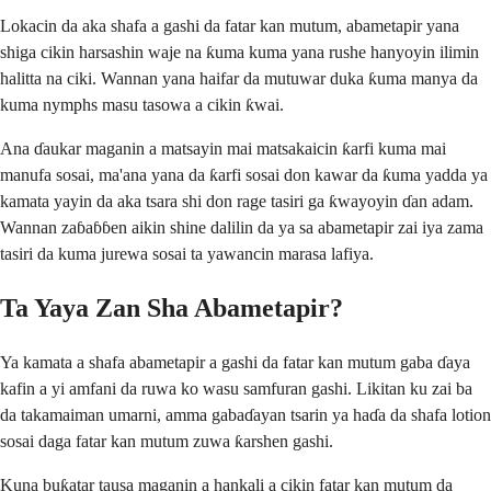
Lokacin da aka shafa a gashi da fatar kan mutum, abametapir yana
shiga cikin harsashin waje na ƙuma kuma yana rushe hanyoyin ilimin
halitta na ciki. Wannan yana haifar da mutuwar duka ƙuma manya da
kuma nymphs masu tasowa a cikin ƙwai.
Ana ɗaukar maganin a matsayin mai matsakaicin ƙarfi kuma mai
manufa sosai, ma'ana yana da ƙarfi sosai don kawar da ƙuma yadda ya
kamata yayin da aka tsara shi don rage tasiri ga ƙwayoyin ɗan adam.
Wannan zaɓaɓɓen aikin shine dalilin da ya sa abametapir zai iya zama
tasiri da kuma jurewa sosai ta yawancin marasa lafiya.
Ta Yaya Zan Sha Abametapir?
Ya kamata a shafa abametapir a gashi da fatar kan mutum gaba ɗaya
kafin a yi amfani da ruwa ko wasu samfuran gashi. Likitan ku zai ba
da takamaiman umarni, amma gabaɗayan tsarin ya haɗa da shafa lotion
sosai daga fatar kan mutum zuwa ƙarshen gashi.
Kuna buƙatar tausa maganin a hankali a cikin fatar kan mutum da