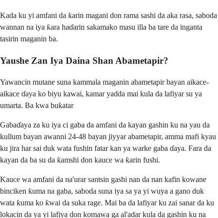
Kada ku yi amfani da ƙarin magani don rama sashi da aka rasa, saboda
wannan na iya ƙara haɗarin sakamako masu illa ba tare da inganta
tasirin maganin ba.
Yaushe Zan Iya Daina Shan Abametapir?
Yawancin mutane suna kammala maganin abametapir bayan aikace-
aikace ɗaya ko biyu kawai, kamar yadda mai kula da lafiyar su ya
umarta. Ba kwa buƙatar
Gabaɗaya za ku iya ci gaba da amfani da kayan gashin ku na yau da
kullum bayan awanni 24-48 bayan jiyyar abametapir, amma mafi kyau
ku jira har sai duk wata fushin fatar kan ya warke gaba ɗaya. Fara da
kayan da ba su da ƙamshi don kauce wa ƙarin fushi.
Kauce wa amfani da na'urar santsin gashi nan da nan kafin kowane
binciken ƙuma na gaba, saboda suna iya sa ya yi wuya a gano duk
wata ƙuma ko ƙwai da suka rage. Mai ba da lafiyar ku zai sanar da ku
lokacin da ya yi lafiya don komawa ga al'adar kula da gashin ku na