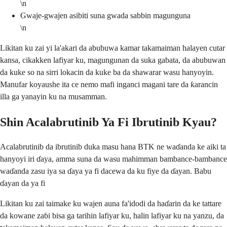
\n
Gwaje-gwajen asibiti suna gwada sabbin magunguna
\n
Likitan ku zai yi la'akari da abubuwa kamar takamaiman halayen cutar
kansa, cikakken lafiyar ku, magungunan da suka gabata, da abubuwan
da kuke so na sirri lokacin da kuke ba da shawarar wasu hanyoyin.
Manufar koyaushe ita ce nemo mafi inganci magani tare da ƙarancin
illa ga yanayin ku na musamman.
Shin Acalabrutinib Ya Fi Ibrutinib Kyau?
Acalabrutinib da ibrutinib duka masu hana BTK ne waɗanda ke aiki ta
hanyoyi iri ɗaya, amma suna da wasu mahimman bambance-bambance
waɗanda zasu iya sa ɗaya ya fi dacewa da ku fiye da ɗayan. Babu
ɗayan da ya fi
Likitan ku zai taimake ku wajen auna fa'idodi da haɗarin da ke tattare
da kowane zaɓi bisa ga tarihin lafiyar ku, halin lafiyar ku na yanzu, da