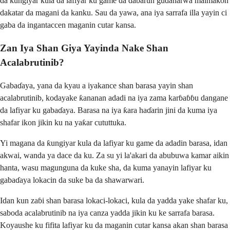
da ƙungiyar kula da lafiyar ku game da dabarun gudanarwa maimakon
dakatar da magani da kanku. Sau da yawa, ana iya sarrafa illa yayin ci
gaba da ingantaccen maganin cutar kansa.
Zan Iya Shan Giya Yayinda Nake Shan
Acalabrutinib?
Gabaɗaya, yana da kyau a iyakance shan barasa yayin shan
acalabrutinib, kodayake ƙananan adadi na iya zama karɓaɓɓu dangane
da lafiyar ku gabaɗaya. Barasa na iya ƙara haɗarin jini da kuma iya
shafar ikon jikin ku na yaƙar cututtuka.
Yi magana da ƙungiyar kula da lafiyar ku game da adadin barasa, idan
akwai, wanda ya dace da ku. Za su yi la'akari da abubuwa kamar aikin
hanta, wasu magunguna da kuke sha, da kuma yanayin lafiyar ku
gabaɗaya lokacin da suke ba da shawarwari.
Idan kun zaɓi shan barasa lokaci-lokaci, kula da yadda yake shafar ku,
saboda acalabrutinib na iya canza yadda jikin ku ke sarrafa barasa.
Koyaushe ku fifita lafiyar ku da maganin cutar kansa akan shan barasa