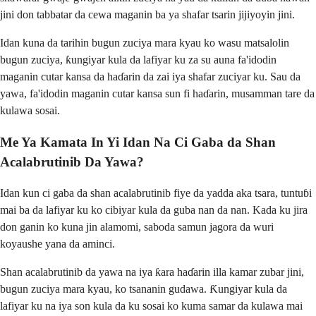
jini don tabbatar da cewa maganin ba ya shafar tsarin jijiyoyin jini.
Idan kuna da tarihin bugun zuciya mara kyau ko wasu matsalolin
bugun zuciya, ƙungiyar kula da lafiyar ku za su auna fa'idodin
maganin cutar kansa da haɗarin da zai iya shafar zuciyar ku. Sau da
yawa, fa'idodin maganin cutar kansa sun fi haɗarin, musamman tare da
kulawa sosai.
Me Ya Kamata In Yi Idan Na Ci Gaba da Shan
Acalabrutinib Da Yawa?
Idan kun ci gaba da shan acalabrutinib fiye da yadda aka tsara, tuntuɓi
mai ba da lafiyar ku ko cibiyar kula da guba nan da nan. Kada ku jira
don ganin ko kuna jin alamomi, saboda samun jagora da wuri
koyaushe yana da aminci.
Shan acalabrutinib da yawa na iya ƙara haɗarin illa kamar zubar jini,
bugun zuciya mara kyau, ko tsananin gudawa. Ƙungiyar kula da
lafiyar ku na iya son kula da ku sosai ko kuma samar da kulawa mai