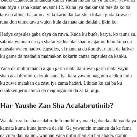
sau biyu a rana kusan awanni 12. Kuna iya ɗaukar shi tare da ko ba
tare da abinci ba, amma yi ƙoƙarin ɗaukar shi a lokaci guda kowace
rana don taimakawa wajen kula da matakan daidai a jikin ku.
Hadye capsules gaba ɗaya da ruwa. Kada ku buɗe, karya, ko tauna su,
saboda wannan na iya shafar yadda ake shan maganin. Idan kuna da
matsala wajen hadiye capsules, yi magana da ƙungiyar kula da lafiyar
ku game da madadin maimakon ƙoƙarin canza capsules da kanku.
Yana da muhimmanci a guji garin inabi da ruwan garin inabi yayin
shan acalabrutinib, domin suna iya ƙara yawan maganin a cikin jinin
ku zuwa matakan da zasu iya zama haɗari. Likitan ku zai ba ku
cikakken jerin abinci da magungunan da za ku guji.
Har Yaushe Zan Sha Acalabrutinib?
Wataƙila za ku sha acalabrutinib muddin yana ci gaba da aiki yadda ya
kamata kuma kuna jurewa da shi. Ga yawancin mutanen da ke fama
da cutar daji na jini, wannan yana nufin shan shi har abada, domin