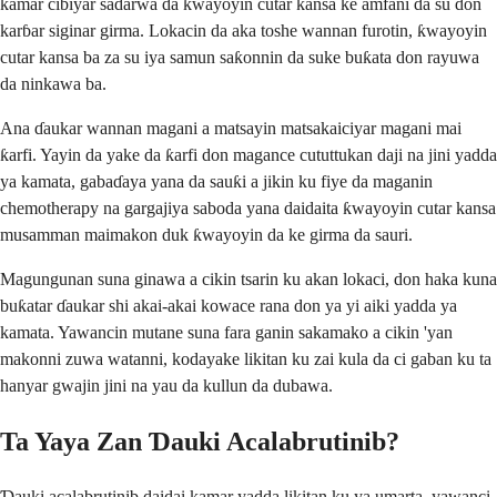
kamar cibiyar sadarwa da ƙwayoyin cutar kansa ke amfani da su don
karɓar siginar girma. Lokacin da aka toshe wannan furotin, ƙwayoyin
cutar kansa ba za su iya samun saƙonnin da suke buƙata don rayuwa
da ninkawa ba.
Ana ɗaukar wannan magani a matsayin matsakaiciyar magani mai
ƙarfi. Yayin da yake da ƙarfi don magance cututtukan daji na jini yadda
ya kamata, gabaɗaya yana da sauƙi a jikin ku fiye da maganin
chemotherapy na gargajiya saboda yana daidaita ƙwayoyin cutar kansa
musamman maimakon duk ƙwayoyin da ke girma da sauri.
Magungunan suna ginawa a cikin tsarin ku akan lokaci, don haka kuna
buƙatar ɗaukar shi akai-akai kowace rana don ya yi aiki yadda ya
kamata. Yawancin mutane suna fara ganin sakamako a cikin 'yan
makonni zuwa watanni, kodayake likitan ku zai kula da ci gaban ku ta
hanyar gwajin jini na yau da kullun da dubawa.
Ta Yaya Zan Ɗauki Acalabrutinib?
Ɗauki acalabrutinib daidai kamar yadda likitan ku ya umarta, yawanci