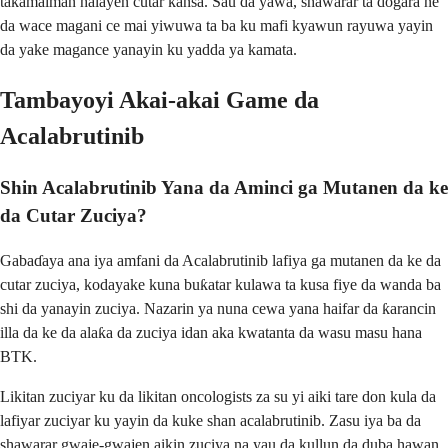
takamaiman halayen cutar kansa. Sau da yawa, shawarar ta dogara ne
da wace magani ce mai yiwuwa ta ba ku mafi kyawun rayuwa yayin
da yake magance yanayin ku yadda ya kamata.
Tambayoyi Akai-akai Game da
Acalabrutinib
Shin Acalabrutinib Yana da Aminci ga Mutanen da ke
da Cutar Zuciya?
Gabaɗaya ana iya amfani da Acalabrutinib lafiya ga mutanen da ke da
cutar zuciya, kodayake kuna buƙatar kulawa ta kusa fiye da wanda ba
shi da yanayin zuciya. Nazarin ya nuna cewa yana haifar da ƙarancin
illa da ke da alaƙa da zuciya idan aka kwatanta da wasu masu hana
BTK.
Likitan zuciyar ku da likitan oncologists za su yi aiki tare don kula da
lafiyar zuciyar ku yayin da kuke shan acalabrutinib. Zasu iya ba da
shawarar gwaje-gwajen aikin zuciya na yau da kullun da duba hawan