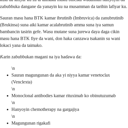
zaɓuɓɓuka dangane da yanayin ku na musamman da tarihin lafiyar ku.
Sauran masu hana BTK kamar ibrutinib (Imbruvica) da zanubrutinib
(Brukinsa) suna aiki kamar acalabrutinib amma suna iya samun
bambancin tasirin gefe. Wasu mutane suna jurewa daya daga cikin
masu hana BTK fiye da wani, don haka canzawa tsakanin su wani
lokaci yana da taimako.
Ƙarin zaɓuɓɓukan magani na iya haɗawa da:
\n
Sauran magungunan da aka yi niyya kamar venetoclax
(Venclexta)
\n
Monoclonal antibodies kamar rituximab ko obinutuzumab
\n
Hanyoyin chemotherapy na gargajiya
\n
Magungunan rigakafi