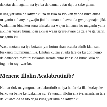
dakatar da maganin na iya ba da damar cutar daji ta sake girma.
Ƙungiyar kula da lafiyar ku za su rika sa ido kan yadda kuke amsa
maganin ta hanyar gwajin jini, hotunan dubawa, da gwaje-gwajen jiki.
Waɗannan binciken suna taimakawa wajen tantance ko maganin yana
aiki har yanzu kuma idan akwai wasu gyare-gyare da za a yi ga tsarin
maganin ku.
Wasu mutane na iya buƙatar yin hutun shan acalabrutinib idan sun
fuskanci mummunan illa. Likitan ku zai yi aiki tare da ku don nemo
daidaitaccen ma'auni tsakanin sarrafa cutar kansa da kuma kula da
ingancin rayuwar ku.
Menene Illolin Acalabrutinib?
Kamar duk magunguna, acalabrutinib na iya haifar da illa, kodayake
ba kowa ba ne ke fuskantar su. Yawancin illolin ana iya sarrafa su tare
da kulawa da sa ido daga ƙungiyar kula da lafiyar ku.