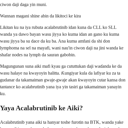
ciwon daji daga yin muni.
Wannan magani shine abin da likitoci ke kira
Likitan ku na iya rubuta acalabrutinib idan kuna da CLL ko SLL
wanda ya dawo bayan wasu jiyya ko kuma idan an gano ku kuma
wasu jiyya ba su dace da ku ba. Ana kuma amfani da shi don
lymphoma na sel na mayafi, wani nau'in ciwon daji na jini wanda ke
shafar nodes na lymph da sauran gabobin.
Magungunan suna aiki mafi kyau ga cututtukan daji waɗanda ke da
wasu halaye na kwayoyin halitta. Ƙungiyar kula da lafiyar ku za ta
gudanar da takamaiman gwaje-gwaje akan ƙwayoyin cutar kansa don
tantance ko acalabrutinib yana iya yin tasiri ga takamaiman yanayin
ku.
Yaya Acalabrutinib ke Aiki?
Acalabrutinib yana aiki ta hanyar toshe furotin na BTK, wanda yake