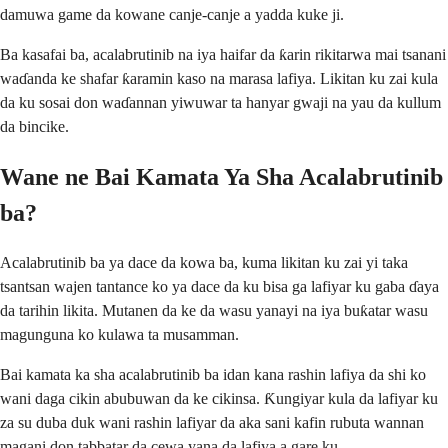
damuwa game da kowane canje-canje a yadda kuke ji.
Ba kasafai ba, acalabrutinib na iya haifar da ƙarin rikitarwa mai tsanani
waɗanda ke shafar ƙaramin kaso na marasa lafiya. Likitan ku zai kula
da ku sosai don waɗannan yiwuwar ta hanyar gwaji na yau da kullum
da bincike.
Wane ne Bai Kamata Ya Sha Acalabrutinib
ba?
Acalabrutinib ba ya dace da kowa ba, kuma likitan ku zai yi taka
tsantsan wajen tantance ko ya dace da ku bisa ga lafiyar ku gaba ɗaya
da tarihin likita. Mutanen da ke da wasu yanayi na iya buƙatar wasu
magunguna ko kulawa ta musamman.
Bai kamata ka sha acalabrutinib ba idan kana rashin lafiya da shi ko
wani daga cikin abubuwan da ke cikinsa. Ƙungiyar kula da lafiyar ku
za su duba duk wani rashin lafiyar da aka sani kafin rubuta wannan
magani don tabbatar da cewa yana da lafiya a gare ku.