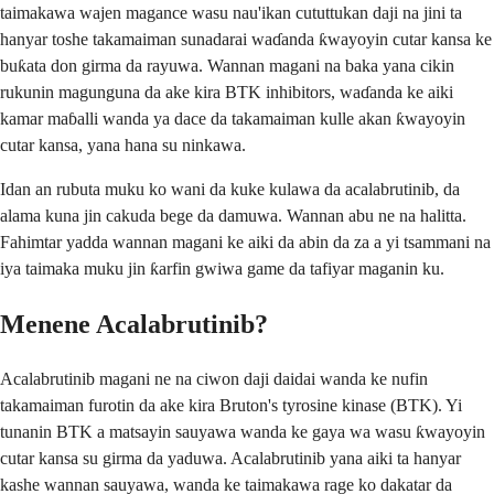
taimakawa wajen magance wasu nau'ikan cututtukan daji na jini ta
hanyar toshe takamaiman sunadarai waɗanda ƙwayoyin cutar kansa ke
buƙata don girma da rayuwa. Wannan magani na baka yana cikin
rukunin magunguna da ake kira BTK inhibitors, waɗanda ke aiki
kamar maɓalli wanda ya dace da takamaiman kulle akan ƙwayoyin
cutar kansa, yana hana su ninkawa.
Idan an rubuta muku ko wani da kuke kulawa da acalabrutinib, da
alama kuna jin cakuda bege da damuwa. Wannan abu ne na halitta.
Fahimtar yadda wannan magani ke aiki da abin da za a yi tsammani na
iya taimaka muku jin ƙarfin gwiwa game da tafiyar maganin ku.
Menene Acalabrutinib?
Acalabrutinib magani ne na ciwon daji daidai wanda ke nufin
takamaiman furotin da ake kira Bruton's tyrosine kinase (BTK). Yi
tunanin BTK a matsayin sauyawa wanda ke gaya wa wasu ƙwayoyin
cutar kansa su girma da yaduwa. Acalabrutinib yana aiki ta hanyar
kashe wannan sauyawa, wanda ke taimakawa rage ko dakatar da