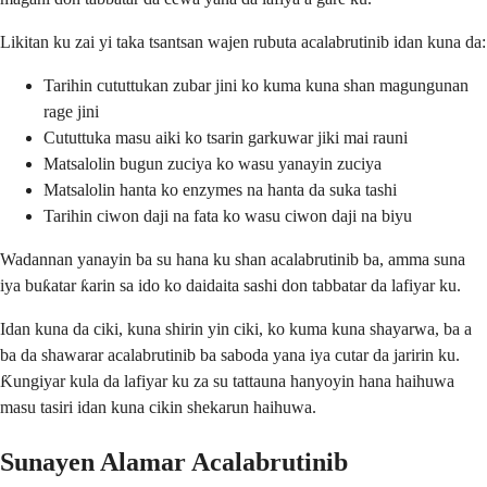
Likitan ku zai yi taka tsantsan wajen rubuta acalabrutinib idan kuna da:
Tarihin cututtukan zubar jini ko kuma kuna shan magungunan
rage jini
Cututtuka masu aiki ko tsarin garkuwar jiki mai rauni
Matsalolin bugun zuciya ko wasu yanayin zuciya
Matsalolin hanta ko enzymes na hanta da suka tashi
Tarihin ciwon daji na fata ko wasu ciwon daji na biyu
Wadannan yanayin ba su hana ku shan acalabrutinib ba, amma suna
iya buƙatar ƙarin sa ido ko daidaita sashi don tabbatar da lafiyar ku.
Idan kuna da ciki, kuna shirin yin ciki, ko kuma kuna shayarwa, ba a
ba da shawarar acalabrutinib ba saboda yana iya cutar da jaririn ku.
Ƙungiyar kula da lafiyar ku za su tattauna hanyoyin hana haihuwa
masu tasiri idan kuna cikin shekarun haihuwa.
Sunayen Alamar Acalabrutinib