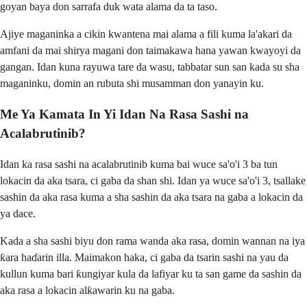
goyan baya don sarrafa duk wata alama da ta taso.
Ajiye maganinka a cikin kwantena mai alama a fili kuma la'akari da
amfani da mai shirya magani don taimakawa hana yawan kwayoyi da
gangan. Idan kuna rayuwa tare da wasu, tabbatar sun san kada su sha
maganinku, domin an rubuta shi musamman don yanayin ku.
Me Ya Kamata In Yi Idan Na Rasa Sashi na
Acalabrutinib?
Idan ka rasa sashi na acalabrutinib kuma bai wuce sa'o'i 3 ba tun
lokacin da aka tsara, ci gaba da shan shi. Idan ya wuce sa'o'i 3, tsallake
sashin da aka rasa kuma a sha sashin da aka tsara na gaba a lokacin da
ya dace.
Kada a sha sashi biyu don rama wanda aka rasa, domin wannan na iya
ƙara haɗarin illa. Maimakon haka, ci gaba da tsarin sashi na yau da
kullun kuma bari ƙungiyar kula da lafiyar ku ta san game da sashin da
aka rasa a lokacin alƙawarin ku na gaba.