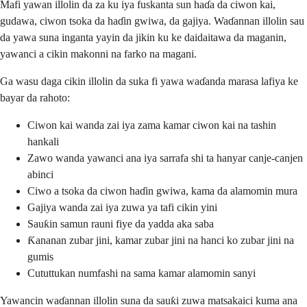
Mafi yawan illolin da za ku iya fuskanta sun haɗa da ciwon kai,
gudawa, ciwon tsoka da haɗin gwiwa, da gajiya. Waɗannan illolin sau
da yawa suna inganta yayin da jikin ku ke daidaitawa da maganin,
yawanci a cikin makonni na farko na magani.
Ga wasu daga cikin illolin da suka fi yawa waɗanda marasa lafiya ke
bayar da rahoto:
Ciwon kai wanda zai iya zama kamar ciwon kai na tashin
hankali
Zawo wanda yawanci ana iya sarrafa shi ta hanyar canje-canjen
abinci
Ciwo a tsoka da ciwon haɗin gwiwa, kama da alamomin mura
Gajiya wanda zai iya zuwa ya tafi cikin yini
Sauƙin samun rauni fiye da yadda aka saba
Ƙananan zubar jini, kamar zubar jini na hanci ko zubar jini na
gumis
Cututtukan numfashi na sama kamar alamomin sanyi
Yawancin waɗannan illolin suna da sauƙi zuwa matsakaici kuma ana