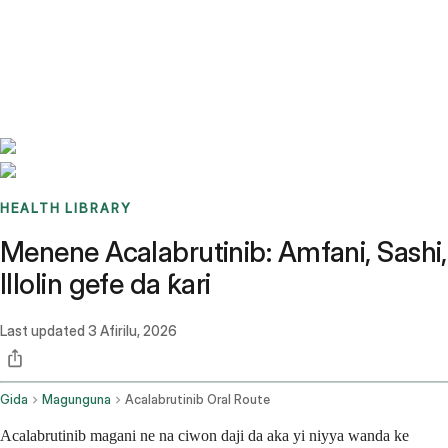
Benchmarks
Stories
FAQ
Sign up / Log in
HEALTH LIBRARY
Menene Acalabrutinib: Amfani, Sashi,
Illolin gefe da ƙari
Last updated
3 Afirilu, 2026
Gida
Magunguna
Acalabrutinib Oral Route
Acalabrutinib magani ne na ciwon daji da aka yi niyya wanda ke