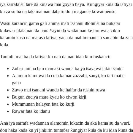
iya sarrafa su tare da kulawa mai goyan baya. Ƙungiyar kula da lafiyar
ku za su ba da takamaiman dabaru don magance kowannensu.
Wasu ƙarancin gama gari amma mafi tsanani illolin suna buƙatar
kulawar likita nan da nan. Yayin da waɗannan ke faruwa a cikin
ƙaramin kaso na marasa lafiya, yana da mahimmanci a san abin da za a
kula.
Tuntuɓi mai ba da lafiyar ku nan da nan idan kun fuskanci:
Zubar jini na ban mamaki wanda ba ya tsayawa cikin sauƙi
Alamun kamuwa da cuta kamar zazzabi, sanyi, ko tari mai ci
gaba
Zawo mai tsanani wanda ke haifar da rashin ruwa
Bugun zuciya mara kyau ko ciwon kirji
Mummunan halayen fata ko kurji
Rawar fata ko idanu
Ana iya sarrafa waɗannan alamomin lokacin da aka kama su da wuri,
don haka kada ku yi jinkirin tuntuɓar ƙungiyar kula da ku idan kuna da