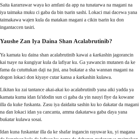
Saita ƙararrawar waya ko amfani da app na tunatarwa na magani na
iya taimaka muku ci gaba da bin tsarin sashi. Lokaci mai dacewa yana
taimakawa wajen kula da matakan magani a cikin tsarin ku don
ingantaccen tasiri.
Yaushe Zan Iya Daina Shan Acalabrutinib?
Ya kamata ku daina shan acalabrutinib kawai a ƙarƙashin jagorancin
kai tsaye na ƙungiyar kula da lafiyar ku. Ga yawancin mutanen da ke
fama da cututtukan daji na jini, ana buƙatar a sha wannan magani na
dogon lokaci don kiyaye cutar kansa a ƙarƙashin kulawa.
Likitan ku zai tantance akai-akai ko acalabrutinib yana aiki yadda ya
kamata kuma idan fa'idodin sun ci gaba da yin nauyi fiye da kowane
illa da kuke fuskanta. Zasu iya daidaita sashin ku ko dakatar da magani
na ɗan lokaci idan ya cancanta, amma dakatarwa gaba ɗaya yana
buƙatar kulawa sosai.
Idan kuna fuskantar illa da ke shafar ingancin rayuwar ku, yi magana