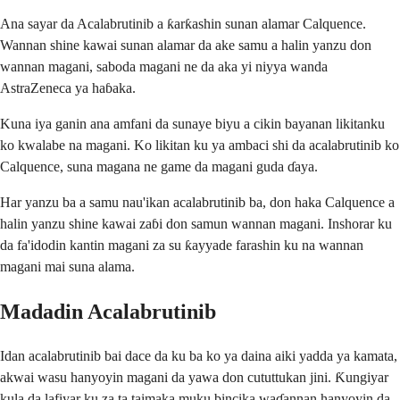
Ana sayar da Acalabrutinib a ƙarƙashin sunan alamar Calquence.
Wannan shine kawai sunan alamar da ake samu a halin yanzu don
wannan magani, saboda magani ne da aka yi niyya wanda
AstraZeneca ya haɓaka.
Kuna iya ganin ana amfani da sunaye biyu a cikin bayanan likitanku
ko kwalabe na magani. Ko likitan ku ya ambaci shi da acalabrutinib ko
Calquence, suna magana ne game da magani guda ɗaya.
Har yanzu ba a samu nau'ikan acalabrutinib ba, don haka Calquence a
halin yanzu shine kawai zaɓi don samun wannan magani. Inshorar ku
da fa'idodin kantin magani za su ƙayyade farashin ku na wannan
magani mai suna alama.
Madadin Acalabrutinib
Idan acalabrutinib bai dace da ku ba ko ya daina aiki yadda ya kamata,
akwai wasu hanyoyin magani da yawa don cututtukan jini. Ƙungiyar
kula da lafiyar ku za ta taimaka muku bincika waɗannan hanyoyin da