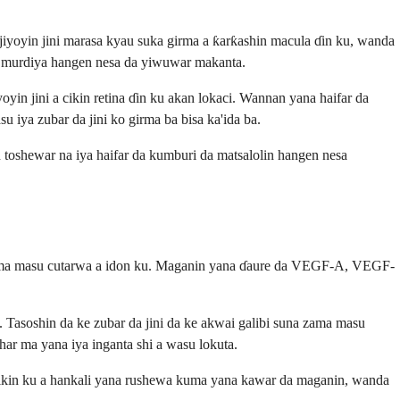
jiyoyin jini marasa kyau suka girma a ƙarƙashin macula ɗin ku, wanda
 da murdiya hangen nesa da yiwuwar makanta.
yoyin jini a cikin retina ɗin ku akan lokaci. Wannan yana haifar da
u iya zubar da jini ko girma ba bisa ka'ida ba.
nan toshewar na iya haifar da kumburi da matsalolin hangen nesa
 girma masu cutarwa a idon ku. Maganin yana ɗaure da VEGF-A, VEGF-
 Tasoshin da ke zubar da jini da ke akwai galibi suna zama masu
ar ma yana iya inganta shi a wasu lokuta.
Jikin ku a hankali yana rushewa kuma yana kawar da maganin, wanda