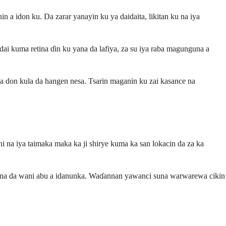
a idon ku. Da zarar yanayin ku ya daidaita, likitan ku na iya
ai kuma retina ɗin ku yana da lafiya, za su iya raba magunguna a
ba don kula da hangen nesa. Tsarin maganin ku zai kasance na
i na iya taimaka maka ka ji shirye kuma ka san lokacin da za ka
r kana da wani abu a idanunka. Waɗannan yawanci suna warwarewa cikin