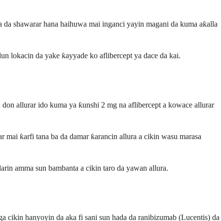
a ba da shawarar hana haihuwa mai inganci yayin magani da kuma aƙalla
lun lokacin da yake ƙayyade ko aflibercept ya dace da kai.
don allurar ido kuma ya ƙunshi 2 mg na aflibercept a kowace allurar
ai ƙarfi tana ba da damar ƙarancin allura a cikin wasu marasa
arin amma sun bambanta a cikin taro da yawan allura.
cikin hanyoyin da aka fi sani sun hada da ranibizumab (Lucentis) da