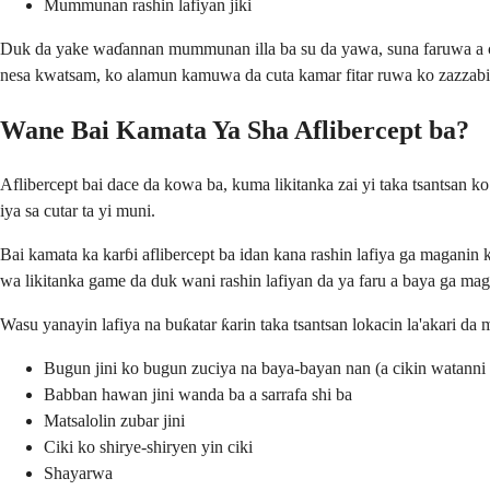
Mummunan rashin lafiyan jiki
Duk da yake waɗannan mummunan illa ba su da yawa, suna faruwa a cik
nesa kwatsam, ko alamun kamuwa da cuta kamar fitar ruwa ko zazzabi
Wane Bai Kamata Ya Sha Aflibercept ba?
Aflibercept bai dace da kowa ba, kuma likitanka zai yi taka tsantsan k
iya sa cutar ta yi muni.
Bai kamata ka karɓi aflibercept ba idan kana rashin lafiya ga magani
wa likitanka game da duk wani rashin lafiyan da ya faru a baya ga ma
Wasu yanayin lafiya na buƙatar ƙarin taka tsantsan lokacin la'akari d
Bugun jini ko bugun zuciya na baya-bayan nan (a cikin watanni 
Babban hawan jini wanda ba a sarrafa shi ba
Matsalolin zubar jini
Ciki ko shirye-shiryen yin ciki
Shayarwa