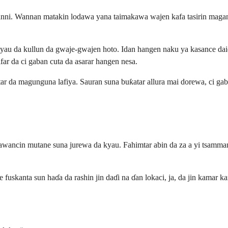
nni. Wannan matakin lodawa yana taimakawa wajen kafa tasirin maganin 
 yau da kullun da gwaje-gwajen hoto. Idan hangen naku ya kasance daid
ar da ci gaban cuta da asarar hangen nesa.
tar da magunguna lafiya. Sauran suna buƙatar allura mai dorewa, ci ga
yawancin mutane suna jurewa da kyau. Fahimtar abin da za a yi tsamman
 fuskanta sun haɗa da rashin jin daɗi na ɗan lokaci, ja, da jin kama