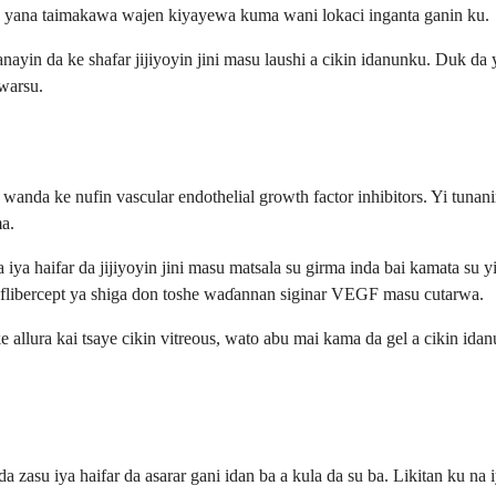
n ku, yana taimakawa wajen kiyayewa kuma wani lokaci inganta ganin ku.
anayin da ke shafar jijiyoyin jini masu laushi a cikin idanunku. Duk d
warsu.
wanda ke nufin vascular endothelial growth factor inhibitors. Yi tuna
a.
a haifar da jijiyoyin jini masu matsala su girma inda bai kamata su y
. Aflibercept ya shiga don toshe waɗannan siginar VEGF masu cutarwa.
llura kai tsaye cikin vitreous, wato abu mai kama da gel a cikin idan
zasu iya haifar da asarar gani idan ba a kula da su ba. Likitan ku n