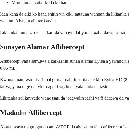
Mummunan cutar koda ko hanta
Idan kana da ciki ko kana shirin yin ciki, tattauna wannan da likitank
watanni 3 bayan allurar ƙarshe.
Likitanka kuma zai yi la'akari da yanayin lafiyar ka gaba ɗaya, saura
Sunayen Alamar Aflibercept
Aflibercept yana samuwa a ƙarƙashin sunan alamar Eylea a yawancin ƙa
0.05 mL.
Kwanan nan, wani tsari mai girma mai girma da ake kira Eylea HD (8
lafiya, yana rage nauyin magani yayin da yake kula da tasiri.
Likitanka zai ƙayyade wane tsari da jadawalin sashi ya fi dacewa da 
Madadin Aflibercept
Akwai wasu magungunan anti-VEGF da ake samu idan aflibercept bai d