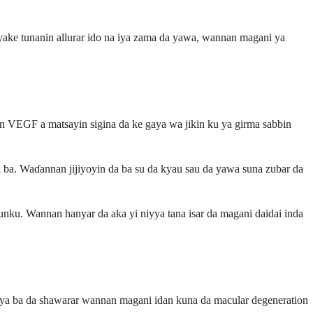
a yake tunanin allurar ido na iya zama da yawa, wannan magani ya
nin VEGF a matsayin sigina da ke gaya wa jikin ku ya girma sabbin
i ba. Waɗannan jijiyoyin da ba su da kyau sau da yawa suna zubar da
unku. Wannan hanyar da aka yi niyya tana isar da magani daidai inda
a iya ba da shawarar wannan magani idan kuna da macular degeneration