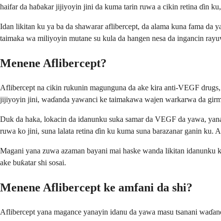
haifar da haɓakar jijiyoyin jini da kuma tarin ruwa a cikin retina ɗi
Idan likitan ku ya ba da shawarar aflibercept, da alama kuna fama da y
taimaka wa miliyoyin mutane su kula da hangen nesa da ingancin rayu
Menene Aflibercept?
Aflibercept na cikin rukunin magunguna da ake kira anti-VEGF drugs, 
jijiyoyin jini, waɗanda yawanci ke taimakawa wajen warkarwa da girm
Duk da haka, lokacin da idanunku suka samar da VEGF da yawa, yana iy
ruwa ko jini, suna lalata retina ɗin ku kuma suna barazanar ganin ku
Magani yana zuwa azaman bayani mai haske wanda likitan idanunku ke a
ake buƙatar shi sosai.
Menene Aflibercept ke amfani da shi?
Aflibercept yana magance yanayin idanu da yawa masu tsanani waɗanda 