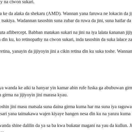
hy na ciwon sukari.
da ke da alaƙa da shekaru (AMD). Wannan yana faruwa ne lokacin da ji
na tsakiya. Wadannan tasoshin suna zubar da ruwa da jini, suna haifar
ta aflibercept. Babban matakan sukari na jini na iya lalata ƙananan jiji
in ku, ko retinopathy na ciwon sukari, inda tasoshin da suka lalace zas
a retina, yanayin da jijiyoyin jini a cikin retina ɗin ku suka toshe. Wan
iyya wanda ke aiki ta hanyar yin kamar abin rufe fuska ga abubuwan
girma na jijiyoyin jini marasa kyau.
shin jini masu matsala suna daina girma kuma har ma suna iya raguwa.
 tsari yana taimakawa wajen kiyaye hangen nesa ɗin ku na yanzu kuma h
nda shine dalilin da ya sa ba kwa buƙatar magani na yau da kullun. 