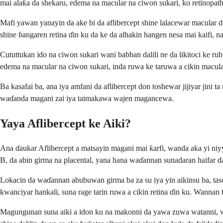
mai alaƙa da shekaru, edema na macular na ciwon sukari, ko retinopat
Mafi yawan yanayin da ake bi da aflibercept shine lalacewar macular 
shine ɓangaren retina ɗin ku da ke da alhakin hangen nesa mai kaifi, 
Cututtukan ido na ciwon sukari wani babban dalili ne da likitoci ke rubu
edema na macular na ciwon sukari, inda ruwa ke taruwa a cikin macula ɗ
Ba kasafai ba, ana iya amfani da aflibercept don toshewar jijiyar jini t
waɗanda magani zai iya taimakawa wajen magancewa.
Yaya Aflibercept ke Aiki?
Ana ɗaukar Aflibercept a matsayin magani mai ƙarfi, wanda aka yi n
B, da abin girma na placental, yana hana waɗannan sunadaran haifar da 
Lokacin da waɗannan abubuwan girma ba za su iya yin aikinsu ba, taso
kwanciyar hankali, suna rage tarin ruwa a cikin retina ɗin ku. Wannan
Magungunan suna aiki a idon ku na makonni da yawa zuwa watanni, wa