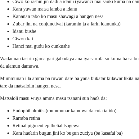
Ciwo ko rashin jin daɗi a idanu (yawanci mai sauƙi kuma na ɗan
Ƙara yawan matsa lamba a idanu
Ƙananan tabo ko masu shawagi a hangen nesa
Zubar jini na conjunctival (ƙaramin ja a farin idanunka)
Idanu bushe
Ciwon kai
Hanci mai gudu ko cunkushe
Waɗannan tasirin gama gari gabaɗaya ana iya sarrafa su kuma ba sa buƙ
da alamun damuwa.
Mummunan illa amma ba ruwan dare ba yana buƙatar kulawar likita n
tare da matsalolin hangen nesa.
Matsaloli masu wuya amma masu tsanani sun haɗa da:
Endophthalmitis (mummunar kamuwa da cuta ta ido)
Rarraba retina
Retinal pigment epithelial tsagewa
Ƙara haɗarin bugun jini ko bugun zuciya (ba kasafai ba)