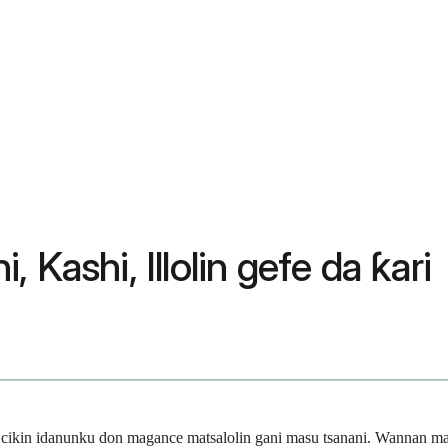
Kashi, Illolin gefe da ƙari
e cikin idanunku don magance matsalolin gani masu tsanani. Wannan ma