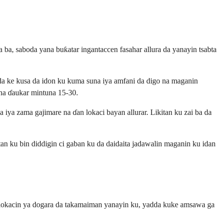
a ba, saboda yana buƙatar ingantaccen fasahar allura da yanayin tsabta
kin da ke kusa da idon ku kuma suna iya amfani da digo na maganin
ana ɗaukar mintuna 15-30.
iya zama gajimare na ɗan lokaci bayan allurar. Likitan ku zai ba da
n ku bin diddigin ci gaban ku da daidaita jadawalin maganin ku idan
n lokacin ya dogara da takamaiman yanayin ku, yadda kuke amsawa ga