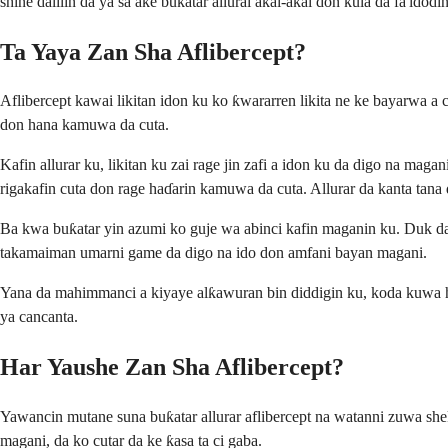
shine dalilin da ya sa ake buƙatar allurai akai-akai don kula da fa'idodin
Ta Yaya Zan Sha Aflibercept?
Aflibercept kawai likitan idon ku ko ƙwararren likita ne ke bayarwa a 
don hana kamuwa da cuta.
Kafin allurar ku, likitan ku zai rage jin zafi a idon ku da digo na mag
rigakafin cuta don rage haɗarin kamuwa da cuta. Allurar da kanta ta
Ba kwa buƙatar yin azumi ko guje wa abinci kafin maganin ku. Duk da 
takamaiman umarni game da digo na ido don amfani bayan magani.
Yana da mahimmanci a kiyaye alƙawuran bin diddigin ku, koda kuwa han
ya cancanta.
Har Yaushe Zan Sha Aflibercept?
Yawancin mutane suna buƙatar allurar aflibercept na watanni zuwa s
magani, da ko cutar da ke ƙasa ta ci gaba.