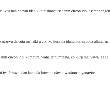
ikita nan da nan idan kun fuskanci tsananin ciwon ido, asarar hangen
 kamuwa da cuta mai aiki a ciki ko kusa da idanunka, saboda allurar na
ananin ciwon ido, kumbura, wahalar numfashi, ko kurji mai yawa. Faɗa
da zai iya faruwa idan kana da kowane ɗayan waɗannan yanayin: