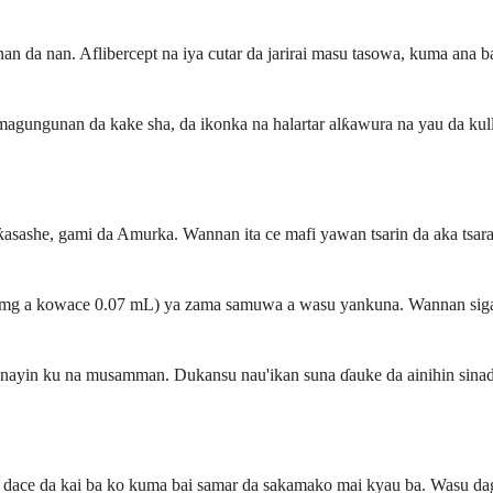
a nan da nan. Aflibercept na iya cutar da jarirai masu tasowa, kuma an
n magungunan da kake sha, da ikonka na halartar alƙawura na yau da kul
sashe, gami da Amurka. Wannan ita ce mafi yawan tsarin da aka tsara 
 mg a kowace 0.07 mL) ya zama samuwa a wasu yankuna. Wannan sigar m
yanayin ku na musamman. Dukansu nau'ikan suna ɗauke da ainihin sinad
ace da kai ba ko kuma bai samar da sakamako mai kyau ba. Wasu daga 