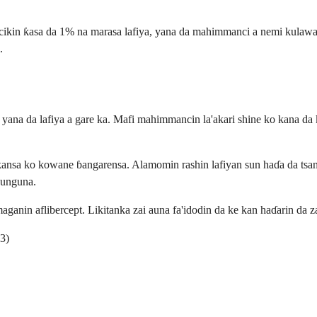
in ƙasa da 1% na marasa lafiya, yana da mahimmanci a nemi kulawar l
.
o yana da lafiya a gare ka. Mafi mahimmancin la'akari shine ko kana da
n kansa ko kowane ɓangarensa. Alamomin rashin lafiyan sun haɗa da ts
gunguna.
a maganin aflibercept. Likitanka zai auna fa'idodin da ke kan haɗarin 
3)