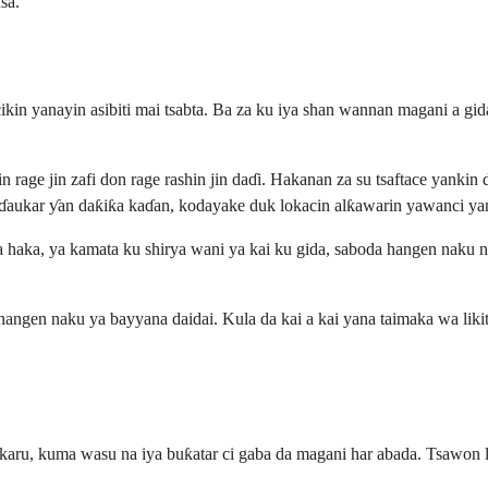
sa.
cikin yanayin asibiti mai tsabta. Ba za ku iya shan wannan magani a gid
anin rage jin zafi don rage rashin jin daɗi. Hakanan za su tsaftace yan
na ɗaukar ƴan daƙiƙa kaɗan, kodayake duk lokacin alƙawarin yawanci y
haka, ya kamata ku shirya wani ya kai ku gida, saboda hangen naku na 
gen naku ya bayyana daidai. Kula da kai a kai yana taimaka wa likita
hekaru, kuma wasu na iya buƙatar ci gaba da magani har abada. Tsawo