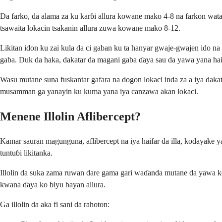
Da farko, da alama za ku karɓi allura kowane mako 4-8 na farkon wata
tsawaita lokacin tsakanin allura zuwa kowane mako 8-12.
Likitan idon ku zai kula da ci gaban ku ta hanyar gwaje-gwajen ido na
gaba. Duk da haka, dakatar da magani gaba ɗaya sau da yawa yana haif
Wasu mutane suna fuskantar gafara na dogon lokaci inda za a iya daka
musamman ga yanayin ku kuma yana iya canzawa akan lokaci.
Menene Illolin Aflibercept?
Kamar sauran magunguna, aflibercept na iya haifar da illa, kodayake 
tuntuɓi likitanka.
Illolin da suka zama ruwan dare gama gari waɗanda mutane da yawa ke
kwana ɗaya ko biyu bayan allura.
Ga illolin da aka fi sani da rahoton: