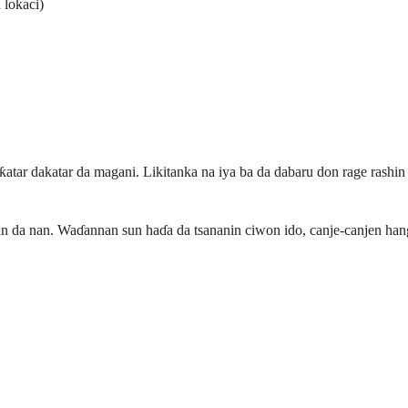
 lokaci)
atar dakatar da magani. Likitanka na iya ba da dabaru don rage rashin
an da nan. Waɗannan sun haɗa da tsananin ciwon ido, canje-canjen h