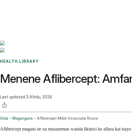
Benchmarks
Stories
FAQ
Sign up / Log in
HEALTH LIBRARY
Menene Aflibercept: Amfani, 
Last updated
3 Afirilu, 2026
Gida
Magunguna
Aflibercept Mrbb Intraocular Route
Aflibercept magani ne na musamman wanda likitoci ke allura kai tsay