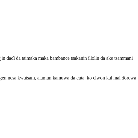
 jin daɗi da taimaka maka bambance tsakanin illolin da ake tsammani
angen nesa kwatsam, alamun kamuwa da cuta, ko ciwon kai mai ɗorewa