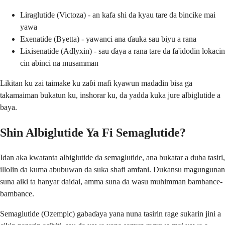
Liraglutide (Victoza) - an kafa shi da kyau tare da bincike mai
yawa
Exenatide (Byetta) - yawanci ana ɗauka sau biyu a rana
Lixisenatide (Adlyxin) - sau ɗaya a rana tare da fa'idodin lokacin
cin abinci na musamman
Likitan ku zai taimake ku zaɓi mafi kyawun madadin bisa ga
takamaiman bukatun ku, inshorar ku, da yadda kuka jure albiglutide a
baya.
Shin Albiglutide Ya Fi Semaglutide?
Idan aka kwatanta albiglutide da semaglutide, ana bukatar a duba tasiri,
illolin da kuma abubuwan da suka shafi amfani. Dukansu magungunan
suna aiki ta hanyar daidai, amma suna da wasu muhimman bambance-
bambance.
Semaglutide (Ozempic) gabaɗaya yana nuna tasirin rage sukarin jini a