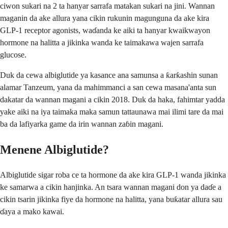
ciwon sukari na 2 ta hanyar sarrafa matakan sukari na jini. Wannan
maganin da ake allura yana cikin rukunin magunguna da ake kira
GLP-1 receptor agonists, waɗanda ke aiki ta hanyar kwaikwayon
hormone na halitta a jikinka wanda ke taimakawa wajen sarrafa
glucose.
Duk da cewa albiglutide ya kasance ana samunsa a ƙarƙashin sunan
alamar Tanzeum, yana da mahimmanci a san cewa masana'anta sun
dakatar da wannan magani a cikin 2018. Duk da haka, fahimtar yadda
yake aiki na iya taimaka maka samun tattaunawa mai ilimi tare da mai
ba da lafiyarka game da irin wannan zaɓin magani.
Menene Albiglutide?
Albiglutide sigar roba ce ta hormone da ake kira GLP-1 wanda jikinka
ke samarwa a cikin hanjinka. An tsara wannan magani don ya daɗe a
cikin tsarin jikinka fiye da hormone na halitta, yana buƙatar allura sau
ɗaya a mako kawai.