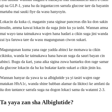
aji na GLP-1, yana ba da ingantaccen sarrafa glucose tare da bayanin
martaba mai sauƙi fiye da wasu hanyoyin.
Lokacin da kuka ci, maganin yana siginar pancreas ɗin ku don sakin
insulin, amma kawai lokacin da suga jinin ku ya tashi. Wannan amsa
mai wayo tana taimakawa wajen hana haɗari a cikin suga jini wanda
zai iya faruwa tare da wasu magungunan ciwon sukari.
Magungunan kuma yana rage yadda abinci ke motsawa ta cikin
cikinku, wanda ke taimakawa hana hawan suga da sauri bayan cin
abinci. Bugu da ƙari, yana aika sigina zuwa hantarku don rage samar
da glucose lokacin da ba ku buƙatar ƙarin sukari a cikin jinin ku.
Wannan hanyar da yawa ta sa albiglutide ya yi tasiri wajen rage
matakan HbA1c, wanda shine babban alamar da likitoci ke amfani da
ita don tantance sarrafa suga na dogon lokaci sama da watanni 2-3.
Ta yaya zan sha Albiglutide?