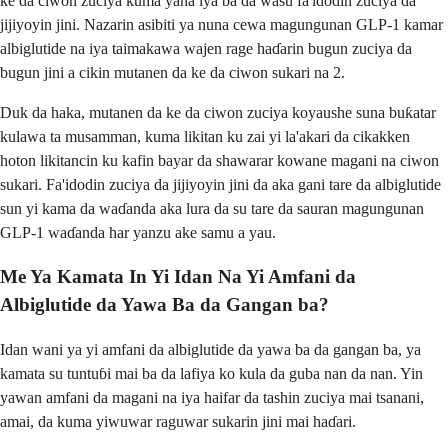
ke da ciwon zuciya kuma yana iya ba da wasu fa'idodin zuciya da
jijiyoyin jini. Nazarin asibiti ya nuna cewa magungunan GLP-1 kamar
albiglutide na iya taimakawa wajen rage haɗarin bugun zuciya da
bugun jini a cikin mutanen da ke da ciwon sukari na 2.
Duk da haka, mutanen da ke da ciwon zuciya koyaushe suna buƙatar
kulawa ta musamman, kuma likitan ku zai yi la'akari da cikakken
hoton likitancin ku kafin bayar da shawarar kowane magani na ciwon
sukari. Fa'idodin zuciya da jijiyoyin jini da aka gani tare da albiglutide
sun yi kama da waɗanda aka lura da su tare da sauran magungunan
GLP-1 waɗanda har yanzu ake samu a yau.
Me Ya Kamata In Yi Idan Na Yi Amfani da
Albiglutide da Yawa Ba da Gangan ba?
Idan wani ya yi amfani da albiglutide da yawa ba da gangan ba, ya
kamata su tuntuɓi mai ba da lafiya ko kula da guba nan da nan. Yin
yawan amfani da magani na iya haifar da tashin zuciya mai tsanani,
amai, da kuma yiwuwar raguwar sukarin jini mai haɗari.