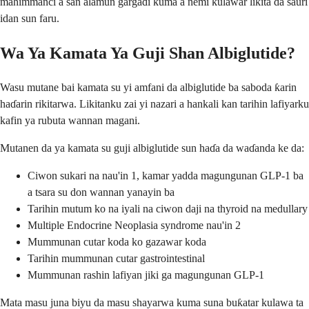
mahimmanci a san alamun gargaɗi kuma a nemi kulawar likita da sauri
idan sun faru.
Wa Ya Kamata Ya Guji Shan Albiglutide?
Wasu mutane bai kamata su yi amfani da albiglutide ba saboda ƙarin
haɗarin rikitarwa. Likitanku zai yi nazari a hankali kan tarihin lafiyarku
kafin ya rubuta wannan magani.
Mutanen da ya kamata su guji albiglutide sun haɗa da waɗanda ke da:
Ciwon sukari na nau'in 1, kamar yadda magungunan GLP-1 ba
a tsara su don wannan yanayin ba
Tarihin mutum ko na iyali na ciwon daji na thyroid na medullary
Multiple Endocrine Neoplasia syndrome nau'in 2
Mummunan cutar koda ko gazawar koda
Tarihin mummunan cutar gastrointestinal
Mummunan rashin lafiyan jiki ga magungunan GLP-1
Mata masu juna biyu da masu shayarwa kuma suna buƙatar kulawa ta