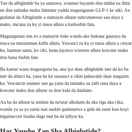
Tun da albiglutide ba ya samuwa, wannan bayanin don dalilai na ilimi
ne don taimaka muku fahimtar yadda magungunan GLP-1 ke aiki. An
gudanar da Albiglutide a matsayin allurar subcutaneous sau ɗaya a
mako, ma'ana za ku yi masa allura a ƙarƙashin fata.
Magungunan sun zo a matsayin foda wanda ake buƙatar gauraya da
ruwa na musamman kafin allura. Yawanci za ku yi masa allura a cinyar
ku, hannun sama, ko ciki, kuna juyawa wuraren allura kowane mako
don hana fushin fata.
Ba kamar wasu magunguna ba, ana iya shan albiglutide tare da ko ba
tare da abinci ba, yana ba ku sassauci a cikin jadawalin shan maganin
ku. Yawancin mutane sun ga yana da taimako su zaɓi rana ɗaya a
kowane mako don allurar su don kula da daidaito.
An ba da allurar ta amfani da na'urar alkalami da aka riga aka cika,
wanda ya sa ya zama mai sauƙin gudanarwa a gida da zarar kun koyi
ingantaccen fasaha daga mai ba da lafiyar ku.
Har Yaushe Zan Sha Albiglutide?