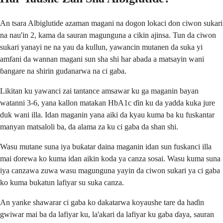
An tsara Albiglutide azaman magani na dogon lokaci don ciwon sukari
na nau'in 2, kama da sauran magunguna a cikin ajinsa. Tun da ciwon
sukari yanayi ne na yau da kullun, yawancin mutanen da suka yi
amfani da wannan magani sun sha shi har abada a matsayin wani
ɓangare na shirin gudanarwa na ci gaba.
Likitan ku yawanci zai tantance amsawar ku ga maganin bayan
watanni 3-6, yana kallon matakan HbA1c ɗin ku da yadda kuka jure
duk wani illa. Idan maganin yana aiki da kyau kuma ba ku fuskantar
manyan matsaloli ba, da alama za ku ci gaba da shan shi.
Wasu mutane suna iya buƙatar daina maganin idan sun fuskanci illa
mai ɗorewa ko kuma idan aikin koda ya canza sosai. Wasu kuma suna
iya canzawa zuwa wasu magunguna yayin da ciwon sukari ya ci gaba
ko kuma bukatun lafiyar su suka canza.
An yanke shawarar ci gaba ko dakatarwa koyaushe tare da haɗin
gwiwar mai ba da lafiyar ku, la'akari da lafiyar ku gaba ɗaya, sauran