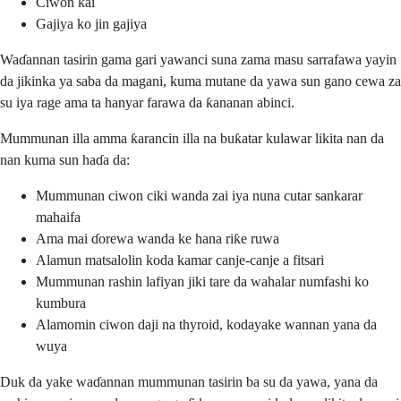
Ciwon kai
Gajiya ko jin gajiya
Waɗannan tasirin gama gari yawanci suna zama masu sarrafawa yayin
da jikinka ya saba da magani, kuma mutane da yawa sun gano cewa za
su iya rage ama ta hanyar farawa da ƙananan abinci.
Mummunan illa amma ƙarancin illa na buƙatar kulawar likita nan da
nan kuma sun haɗa da:
Mummunan ciwon ciki wanda zai iya nuna cutar sankarar
mahaifa
Ama mai ɗorewa wanda ke hana riƙe ruwa
Alamun matsalolin koda kamar canje-canje a fitsari
Mummunan rashin lafiyan jiki tare da wahalar numfashi ko
kumbura
Alamomin ciwon daji na thyroid, kodayake wannan yana da
wuya
Duk da yake waɗannan mummunan tasirin ba su da yawa, yana da