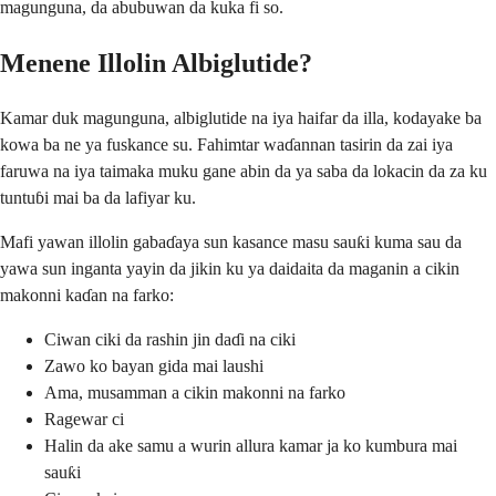
magunguna, da abubuwan da kuka fi so.
Menene Illolin Albiglutide?
Kamar duk magunguna, albiglutide na iya haifar da illa, kodayake ba
kowa ba ne ya fuskance su. Fahimtar waɗannan tasirin da zai iya
faruwa na iya taimaka muku gane abin da ya saba da lokacin da za ku
tuntuɓi mai ba da lafiyar ku.
Mafi yawan illolin gabaɗaya sun kasance masu sauƙi kuma sau da
yawa sun inganta yayin da jikin ku ya daidaita da maganin a cikin
makonni kaɗan na farko:
Ciwan ciki da rashin jin daɗi na ciki
Zawo ko bayan gida mai laushi
Ama, musamman a cikin makonni na farko
Ragewar ci
Halin da ake samu a wurin allura kamar ja ko kumbura mai
sauƙi