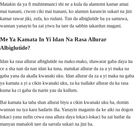
Matakin da ya fi muhimmanci shi ne a kula da alamomi kamar amai
mai tsanani, ciwon ciki mai tsanani, ko alamun ƙarancin sukari na jini
kamar rawar jiki, zufa, ko rudani. Tun da albiglutide ba ya samuwa,
wannan yanayin ba zai yiwu ba tare da sabbin takardun magani.
Me Ya Kamata In Yi Idan Na Rasa Allurar
Albiglutide?
Idan ka rasa allurar albiglutide na mako-mako, shawarar gaba ɗaya ita
ce a sha nan da nan idan ka tuna, matukar allurar da za a yi maka na
gaba yana da akalla kwanaki uku. Idan allurar da za a yi maka na gaba
ya kamata a yi a cikin kwanaki uku, za ka tsallake allurar da ka rasa
kuma ka ci gaba da tsarin yau da kullum.
Bai kamata ka taɓa shan allurai biyu a cikin kwanaki uku ba, domin
wannan na iya ƙara haɗarin illa. Yanayin maganin da ke aiki na dogon
lokaci yana nufin cewa rasa allura ɗaya lokaci-lokaci ba zai haifar da
manyan matsaloli tare da sarrafa sukari na jini ba.