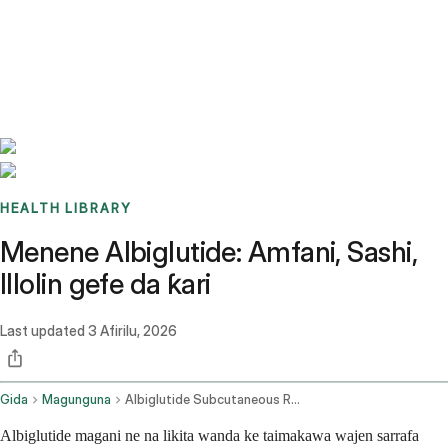
Benchmarks
Stories
FAQ
Sign up / Log in
HEALTH LIBRARY
Menene Albiglutide: Amfani, Sashi,
Illolin gefe da ƙari
Last updated
3 Afirilu, 2026
Gida
Magunguna
Albiglutide Subcutaneous Route
Albiglutide magani ne na likita wanda ke taimakawa wajen sarrafa