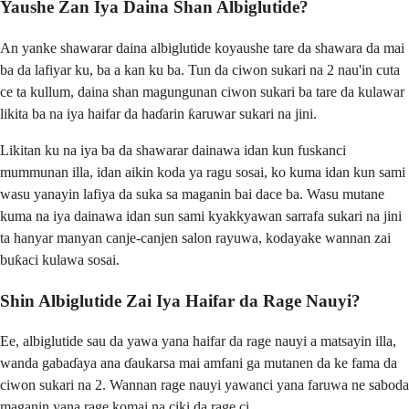
Yaushe Zan Iya Daina Shan Albiglutide?
An yanke shawarar daina albiglutide koyaushe tare da shawara da mai
ba da lafiyar ku, ba a kan ku ba. Tun da ciwon sukari na 2 nau'in cuta
ce ta kullum, daina shan magungunan ciwon sukari ba tare da kulawar
likita ba na iya haifar da haɗarin ƙaruwar sukari na jini.
Likitan ku na iya ba da shawarar dainawa idan kun fuskanci
mummunan illa, idan aikin koda ya ragu sosai, ko kuma idan kun sami
wasu yanayin lafiya da suka sa maganin bai dace ba. Wasu mutane
kuma na iya dainawa idan sun sami kyakkyawan sarrafa sukari na jini
ta hanyar manyan canje-canjen salon rayuwa, kodayake wannan zai
buƙaci kulawa sosai.
Shin Albiglutide Zai Iya Haifar da Rage Nauyi?
Ee, albiglutide sau da yawa yana haifar da rage nauyi a matsayin illa,
wanda gabaɗaya ana ɗaukarsa mai amfani ga mutanen da ke fama da
ciwon sukari na 2. Wannan rage nauyi yawanci yana faruwa ne saboda
maganin yana rage komai na ciki da rage ci.