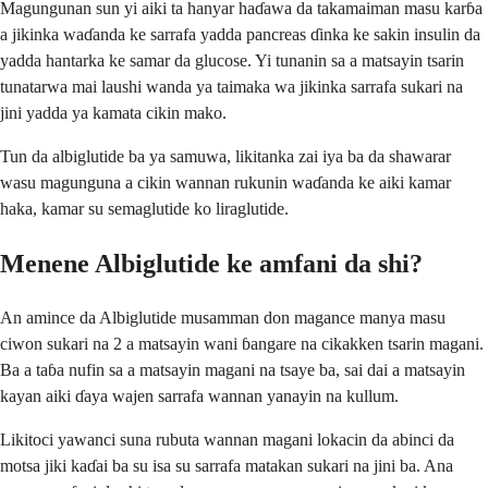
Magungunan sun yi aiki ta hanyar haɗawa da takamaiman masu karɓa
a jikinka waɗanda ke sarrafa yadda pancreas ɗinka ke sakin insulin da
yadda hantarka ke samar da glucose. Yi tunanin sa a matsayin tsarin
tunatarwa mai laushi wanda ya taimaka wa jikinka sarrafa sukari na
jini yadda ya kamata cikin mako.
Tun da albiglutide ba ya samuwa, likitanka zai iya ba da shawarar
wasu magunguna a cikin wannan rukunin waɗanda ke aiki kamar
haka, kamar su semaglutide ko liraglutide.
Menene Albiglutide ke amfani da shi?
An amince da Albiglutide musamman don magance manya masu
ciwon sukari na 2 a matsayin wani ɓangare na cikakken tsarin magani.
Ba a taɓa nufin sa a matsayin magani na tsaye ba, sai dai a matsayin
kayan aiki ɗaya wajen sarrafa wannan yanayin na kullum.
Likitoci yawanci suna rubuta wannan magani lokacin da abinci da
motsa jiki kaɗai ba su isa su sarrafa matakan sukari na jini ba. Ana