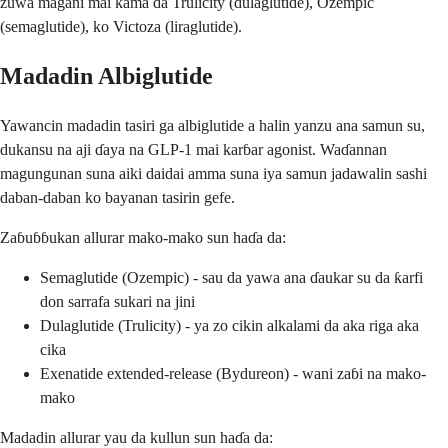
zuwa magani mai kama da Trulicity (dulaglutide), Ozempic
(semaglutide), ko Victoza (liraglutide).
Madadin Albiglutide
Yawancin madadin tasiri ga albiglutide a halin yanzu ana samun su,
dukansu na aji ɗaya na GLP-1 mai karɓar agonist. Waɗannan
magungunan suna aiki daidai amma suna iya samun jadawalin sashi
daban-daban ko bayanan tasirin gefe.
Zaɓuɓɓukan allurar mako-mako sun haɗa da:
Semaglutide (Ozempic) - sau da yawa ana ɗaukar su da ƙarfi
don sarrafa sukari na jini
Dulaglutide (Trulicity) - ya zo cikin alkalami da aka riga aka
cika
Exenatide extended-release (Bydureon) - wani zaɓi na mako-
mako
Madadin allurar yau da kullun sun haɗa da: