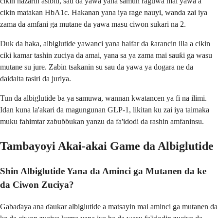
cikin nazarin asibiti, sau da yawa yana samun raguwa mai yawa a
cikin matakan HbA1c. Hakanan yana iya rage nauyi, wanda zai iya
zama da amfani ga mutane da yawa masu ciwon sukari na 2.
Duk da haka, albiglutide yawanci yana haifar da ƙarancin illa a cikin
ciki kamar tashin zuciya da amai, yana sa ya zama mai sauƙi ga wasu
mutane su jure. Zabin tsakanin su sau da yawa ya dogara ne da
daidaita tasiri da juriya.
Tun da albiglutide ba ya samuwa, wannan kwatancen ya fi na ilimi.
Idan kuna la'akari da magungunan GLP-1, likitan ku zai iya taimaka
muku fahimtar zaɓuɓɓukan yanzu da fa'idodi da rashin amfaninsu.
Tambayoyi Akai-akai Game da Albiglutide
Shin Albiglutide Yana da Aminci ga Mutanen da ke
da Ciwon Zuciya?
Gabaɗaya ana ɗaukar albiglutide a matsayin mai aminci ga mutanen da