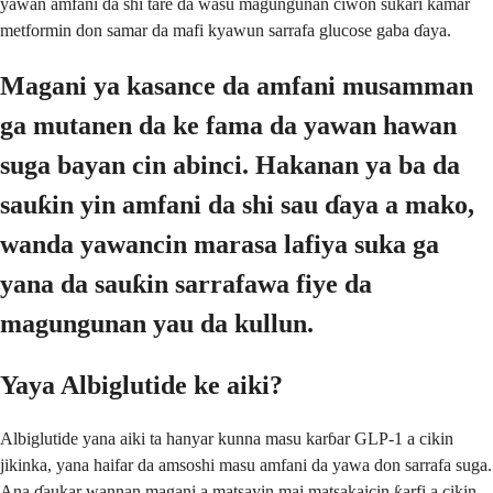
yawan amfani da shi tare da wasu magungunan ciwon sukari kamar
metformin don samar da mafi kyawun sarrafa glucose gaba ɗaya.
Magani ya kasance da amfani musamman
ga mutanen da ke fama da yawan hawan
suga bayan cin abinci. Hakanan ya ba da
sauƙin yin amfani da shi sau ɗaya a mako,
wanda yawancin marasa lafiya suka ga
yana da sauƙin sarrafawa fiye da
magungunan yau da kullun.
Yaya Albiglutide ke aiki?
Albiglutide yana aiki ta hanyar kunna masu karɓar GLP-1 a cikin
jikinka, yana haifar da amsoshi masu amfani da yawa don sarrafa suga.
Ana ɗaukar wannan magani a matsayin mai matsakaicin ƙarfi a cikin