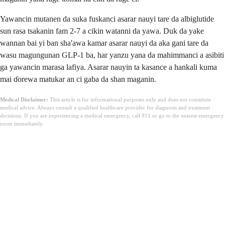
Yawancin mutanen da suka fuskanci asarar nauyi tare da albiglutide
sun rasa tsakanin fam 2-7 a cikin watanni da yawa. Duk da yake
wannan bai yi ban sha'awa kamar asarar nauyi da aka gani tare da
wasu magungunan GLP-1 ba, har yanzu yana da mahimmanci a asibiti
ga yawancin marasa lafiya. Asarar nauyin ta kasance a hankali kuma
mai ɗorewa matukar an ci gaba da shan maganin.
Medical Disclaimer:
This article is for informational purposes only and does not constitute
medical advice. Always consult a qualified healthcare provider for diagnosis and treatment
decisions. If you are experiencing a medical emergency, call 911 or go to the nearest emergency
room immediately.