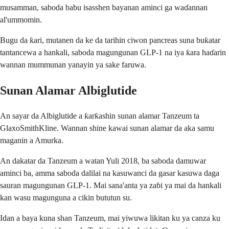
musamman, saboda babu isasshen bayanan aminci ga waɗannan
al'ummomin.
Bugu da ƙari, mutanen da ke da tarihin ciwon pancreas suna buƙatar
tantancewa a hankali, saboda magungunan GLP-1 na iya ƙara haɗarin
wannan mummunan yanayin ya sake faruwa.
Sunan Alamar Albiglutide
An sayar da Albiglutide a ƙarƙashin sunan alamar Tanzeum ta
GlaxoSmithKline. Wannan shine kawai sunan alamar da aka samu
maganin a Amurka.
An dakatar da Tanzeum a watan Yuli 2018, ba saboda damuwar
aminci ba, amma saboda dalilai na kasuwanci da gasar kasuwa daga
sauran magungunan GLP-1. Mai sana'anta ya zaɓi ya mai da hankali
kan wasu magunguna a cikin bututun su.
Idan a baya kuna shan Tanzeum, mai yiwuwa likitan ku ya canza ku